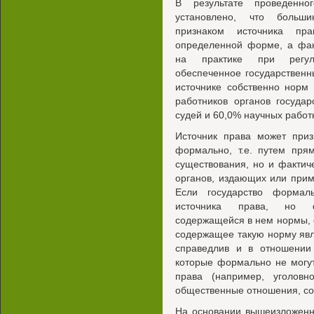
В результате проведенно
установлено, что больш
признаком источника пра
определенной форме, а фак
на практике при регул
обеспеченное государственн
источнике собственно норм
работников органов госуда
судей и 60,0% научных работ
Источник права может приз
формально, т.е. путем пря
существования, но и фактиче
органов, издающих или при
Если государство формал
источника права, но ф
содержащейся в нем нормы, е
содержащее такую норму яв
справедлив и в отношении
которые формально не могу
права (например, уголовн
общественные отношения, со
На основании вышеизложенно