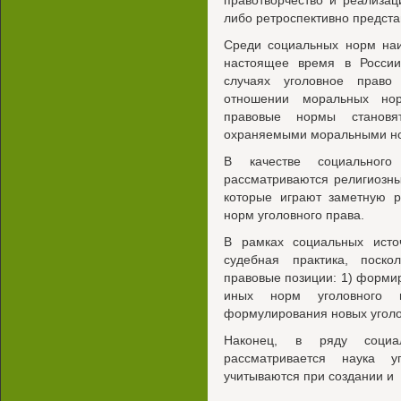
правотворчество и реализац
либо ретроспективно предст
Среди социальных норм наи
настоящее время в Росси
случаях уголовное право
отношении моральных нор
правовые нормы становя
охраняемыми моральными н
В качестве социального
рассматриваются религиозн
которые играют заметную р
норм уголовного права.
В рамках социальных источ
судебная практика, поск
правовые позиции: 1) форми
иных норм уголовного 
формулирования новых уголо
Наконец, в ряду социал
рассматривается наука у
учитываются при создании и