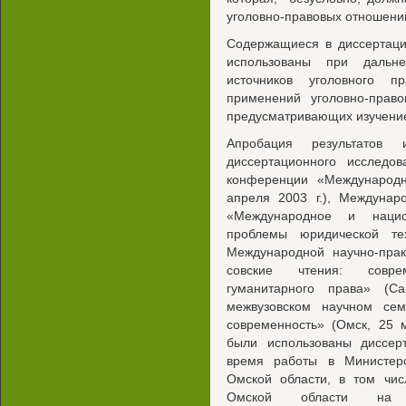
уголовно-правовых отношени
Содержащиеся в диссертаци
использованы при дальн
источников уголовного 
применений уголовно-прав
предусматривающих изучение 
Апробация результатов 
диссертационного исследо
конференции «Международн
апреля 2003 г.), Междунар
«Международное и национ
проблемы юридической те
Международной научно-прак
совские чтения: совре
гуманитарного права» (Сан
межвузовском научном се
современность» (Омск, 25 м
были использованы диссерт
время работы в Министерст
Омской области, в том чис
Омской области на 