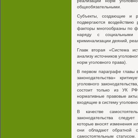
реализации норм уголовн
общеобязательными.
Субъекты, создающие и р
подвергаются воздействию 
факторы многообразны по ф
наряду с социальными 
криминализации деяний, реал
Главк вторая «Система ис
анализу источников уголовног
норм уголовного права).
В первом параграфе главы в
законодательства» критик
уголовного законодательства
состоит только из УК Р
нормативные правовые акты
входящие в систему уголовно
В качестве самостоятел
законодательства следуе
которые вносят изменения ил
они обладают обратной с
самостоятельным статусом.