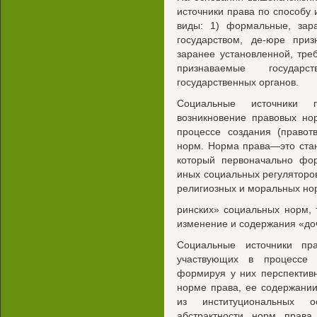
источники права по способу
виды: 1) формальные, зар
государством, де-юре при
заранее установленной, тре
признаваемые государ
государственных органов.
Социальные источники 
возникновение правовых но
процессе создания (правот
норм. Норма права—это ста
который первоначально фор
иных социальных регуляторов
религиозных и моральных но
ринских» социальных норм, т
изменение и содержания «до
Социальные источники пр
участвующих в процессе 
формируя у них перспектив
норме права, ее содержании
из институциональных 
абстрактности норм права