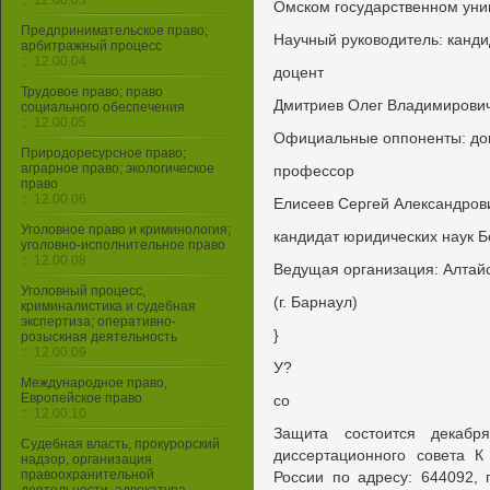
::: 12.00.03
Омском государственном уни
Предпринимательское право;
Научный руководитель: канди
арбитражный процесс
::: 12.00.04
доцент
Трудовое право; право
Дмитриев Олег Владимирови
социального обеспечения
::: 12.00.05
Официальные оппоненты: док
Природоресурсное право;
аграрное право; экологическое
профессор
право
::: 12.00.06
Елисеев Сергей Александров
Уголовное право и криминология;
кандидат юридических наук Б
уголовно-исполнительное право
::: 12.00.08
Ведущая организация: Алтайс
Уголовный процесс,
(г. Барнаул)
криминалистика и судебная
экспертиза; оперативно-
}
розыскная деятельность
::: 12.00.09
У?
Международное право,
Европейское право
со
::: 12.00.10
Защита состоится декабр
Судебная власть, прокурорский
диссертационного совета 
надзор, организация
правоохранительной
России по адресу: 644092, г