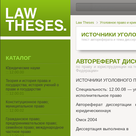
Law Theses
Уголовное право и кри
ИСТОЧНИКИ УГОЛО
текст автореферата и тема диссер
КАТАЛОГ
АВТОРЕФЕРАТ ДИС
по праву и юриспруденции на т
Юридические науки
Федерации»
::: 12.00.00
ИСТОЧНИКИ УГОЛОВНОГО 
Теория и история права и
государства; история учений о
Специальность: 12.00.08 — у
праве и государстве
::: 12.00.01
исполнительное право
Конституционное право;
Автореферат диссертации 
муниципальное право
юридическихнаук
::: 12.00.02
Гражданское право;
Омск 2004
предпринимательское право;
семейное право; международное
Диссертация выполнена в
частное право