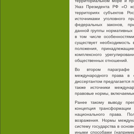
территориальном море и пр
Указ Президента РФ «О к
территориях субъектов Ро
источниками уголовного п
федеральных законов, пр
данной группы нормативных 
в том числе особенностями
существует необходимость 
положения, принадлежащи
комплексного урегулирован
общественных отношений.
Во втором параграфе 
международного права в с
диссертантом предлагается п
также источники междуна
правовые нормы, включаемые
Ранее такому выводу преп
концепция трансформации
национального права. По
возражения. Нормы междун
систему государства в основ
иными способами (например