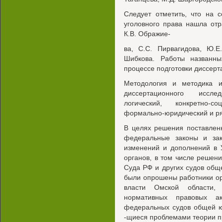
Следует отметить, что на 
уголовного права нашла отр
К.В. Ображие-
ва, С.С. Пирвагидова, Ю.Е
Шибкова. Работы названн
процессе подготовки диссерт
Методология и методика и
диссертационного иссле
логический, конкретно-соц
формально-юридический и ря
В целях решения поставлен
федеральные законы и зак
изменений и дополнений в 
органов, в том числе решен
Суда РФ и других судов общ
были опрошены работники ор
власти Омской области, 
нормативных правовых а
федеральных судов общей ю
-щиеся проблемами теории п