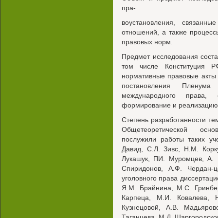
пра-
воустановления, связанны
отношений, а также процес
правовых норм.
Предмет исследования сост
том числе Конституция РФ
нормативные правовые акты
постановления Пленума
международного права,
формирование и реализацию 
Степень разработанности те
Общетеоретической осно
послужили работы таких уче
Давид, С.Л. Зивс, Н.М. Корк
Лукашук, ПИ. Муромцев, А. 
Спиридонов, А.Ф. Чердан-
уголовного права диссертаци
Я.М. Брайнина, М.С. Гринбер
Карпеца, М.И. Ковалева, Н
Кузнецовой, А.В. Мадьяров
Таганцева, М.Д. Шаргородског