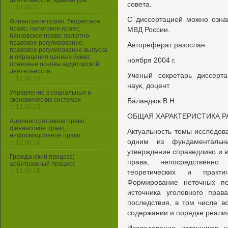
деятельности, адвокатура
совета.
::: 12.00.11
С диссертацией можно озна
Финансовое право; бюджетное
право; налоговое право;
МВД России.
банковское право; валютно-
правовое регулирование;
Автореферат разослан
правовое регулирование выпуска
и обращения ценных бумаг;
ноября 2004 г.
правовые основы аудиторской
деятельности
Ученый секретарь диссерта
::: 12.00.12
наук, доцент
Управление в социальных и
экономических системах
Баландюк В.Н.
::: 12.00.13
ОБЩАЯ ХАРАКТЕРИСТИКА 
Административное право,
финансовое право,
Актуальность темы исследов
информационное право
одним из фундаменталь
::: 12.00.14
утверждение справедливо и в
Гражданский процесс;
права, непосредственн
арбитражный процесс
::: 12.00.15
теоретических и практи
Формирование неточных п
источника уголовного прав
последствия, в том числе в
содержании и порядке реали