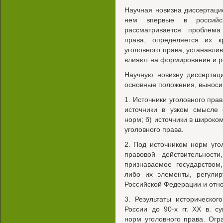
Научная новизна диссертацио
нем впервые в российск
рассматривается проблема 
права, определяется их к
уголовного права, устанавли
влияют на формирование и р
Научную новизну диссертац
основные положения, выноси
1. Источники уголовного прав
источники в узком смысле с
норм; б) источники в широком
уголовного права.
2. Под источником норм уго
правовой действительност
признаваемое государством
либо их элементы, регули
Российской Федерации и отно
3. Результаты историческог
России до 90-х гг. XX в. с
норм уголовного права. Огр