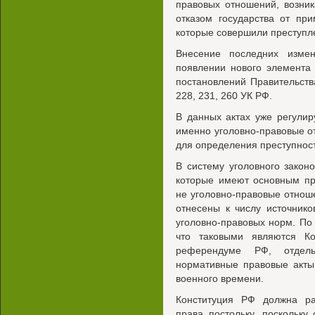
правовых отношений, возни
отказом государства от пр
которые совершили преступл
Внесение последних изме
появлении нового элемента
постановлений Правительства
228, 231, 260 УК РФ.
В данных актах уже регулир
именно уголовно-правовые о
для определения преступнос
В систему уголовного законо
которые имеют основным пр
не уголовно-правовые отноше
отнесены к числу источнико
уголовно-правовых норм. По
что таковыми являются К
референдуме РФ, отдел
нормативные правовые акты
военного времени.
Конституция РФ должна рас
права постольку, поскольку