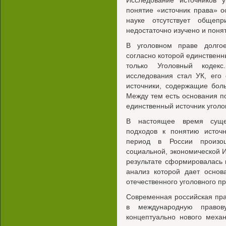
Исследование источников у
понятие «источник права» о
науке отсутствует общепр
недостаточно изучено и понят
В уголовном праве долгое
согласно которой единственн
только Уголовный кодек
исследования стал УК, его
источники, содержащие бол
Между тем есть основания по
единственный источник уголо
В настоящее время суще
подходов к понятию источн
период в России произо
социальной, экономической 
результате сформировалась 
анализ которой дает основ
отечественного уголовного п
Современная российская пра
в международную правову
концептуально нового меха