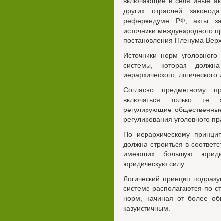
включающие в себя иные акт
других отраслей законод
референдуме РФ, акты за
источники международного п
постановления Пленума Верх
Источники норм уголовного
системы, которая должна
иерархического, логического
Согласно предметному пр
включаться только те 
регулирующие общественные
регулирования уголовного пра
По иерархическому принцип
должна строиться в соответс
имеющих большую юрид
юридическую силу.
Логический принцип подразум
системе располагаются по с
норм, начиная от более об
казуистичным.