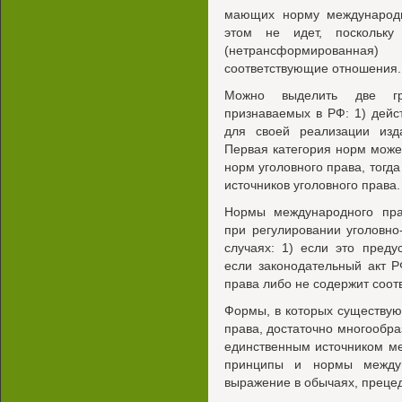
мающих норму международн
этом не идет, поскольку
(нетрансформированн
соответствующие отношения.
Можно выделить две гр
признаваемых в РФ: 1) дей
для своей реализации изд
Первая категория норм может
норм уголовного права, тогда
источников уголовного права.
Нормы международного пра
при регулировании уголовн
случаях: 1) если это пред
если законодательный акт 
права либо не содержит соо
Формы, в которых существу
права, достаточно многообр
единственным источником меж
принципы и нормы междун
выражение в обычаях, прецед