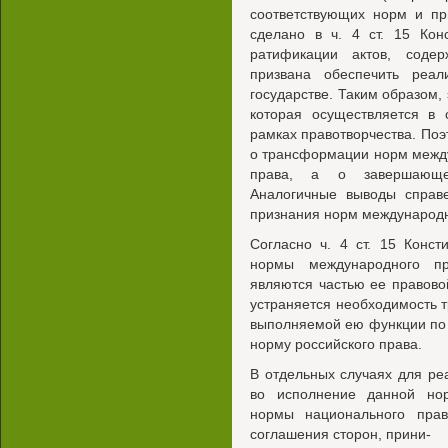
соответствующих норм и пр
сделано в ч. 4 ст. 15 Кон
ратификации актов, соде
призвана обеспечить реа
государстве. Таким образом,
которая осуществляется в 
рамках правотворчества. Поэ
о трансформации норм межд
права, а о завершающем
Аналогичные выводы справ
признания норм международн
Согласно ч. 4 ст. 15 Конс
нормы международного п
являются частью ее правово
устраняется необходимость т
выполняемой ею функции по
норму российского права.
В отдельных случаях для р
во исполнение данной нор
нормы национального прав
соглашения сторон, прини-