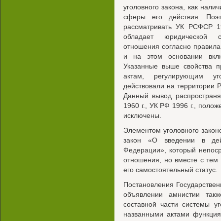
уголовного закона, как нали
сферы его действия. Поэ
рассматривать УК РСФСР 19
обладает юридической си
отношения согласно правила
и на этом основании вклю
Указанные выше свойства 
актам, регулирующим уго
действовали на территории Р
Данный вывод распростран
1960 г., УК РФ 1996 г., пол
исключены.
Элементом уголовного закон
закон «О введении в дей
Федерации», который непоср
отношения, но вместе с тем 
его самостоятельный статус.
Постановления Государстве
объявлении амнистии такж
составной части системы уг
названными актами функция