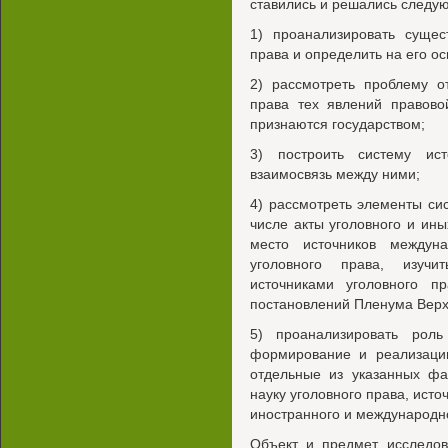
ставились и решались следу
1) проанализировать суще
права и определить на его ос
2) рассмотреть проблему о
права тех явлений правово
признаются государством;
3) построить систему ист
взаимосвязь между ними;
4) рассмотреть элементы сис
числе акты уголовного и ины
место источников междун
уголовного права, изучи
источниками уголовного п
постановлений Пленума Верх
5) проанализировать рол
формирование и реализацию
отдельные из указанных фа
науку уголовного права, исто
иностранного и международно
Объект и предмет исследов