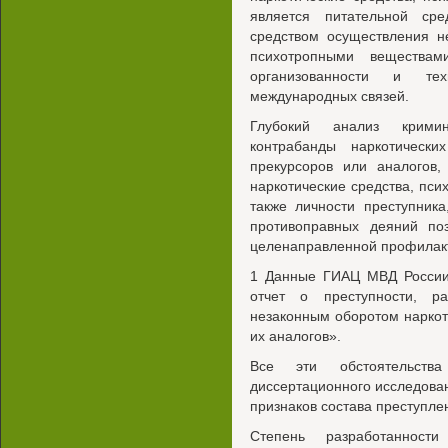
является питательной ср
средством осуществления н
психотропными веществам
организованности и тех
международных связей.
Глубокий анализ кримино
контрабанды наркотически
прекурсоров или аналогов,
наркотические средства, пси
также личности преступник
противоправных деяний по
целенаправленной профилакт
1 Данные ГИАЦ МВД России
отчет о преступности, р
незаконным оборотом наркот
их аналогов».
Все эти обстоятельства
диссертационного исследова
признаков состава преступлен
Степень разработанност