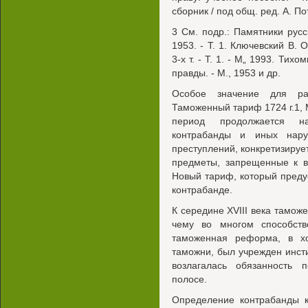
сборник / под общ. ред. А. Пот
3 См. подр.: Памятники русс
1953. - Т. 1. Ключевский В. 
3-х т. - Т. 1. - М„ 1993. Ти
правды. - М., 1953 и др.
Особое значение для раз
Таможенный тариф 1724 г.1, М
период продолжается н
контрабанды и иных нару
преступлений, конкретизируе
предметы, запрещенные к в
Новый тариф, который предус
контрабанде.
К середине XVIII века тамож
чему во многом способств
таможенная реформа, в хо
таможни, был учрежден инст
возлагалась обязанность 
полосе.
Определение контрабанды к