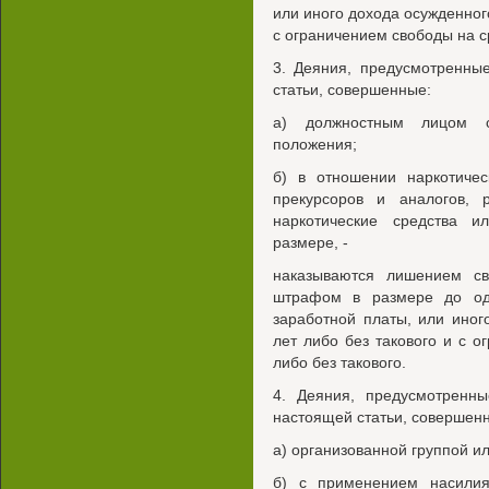
или иного дохода осужденного
с ограничением свободы на ср
3. Деяния, предусмотренны
статьи, совершенные:
а) должностным лицом с
положения;
б) в отношении наркотичес
прекурсоров и аналогов, 
наркотические средства 
размере, -
наказываются лишением св
штрафом в размере до од
заработной платы, или иног
лет либо без такового и с о
либо без такового.
4. Деяния, предусмотренны
настоящей статьи, совершен
а) организованной группой ил
б) с применением насилия