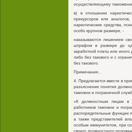
осуществляющему таможенны
в) в отношении наркотичес
прекурсоров или аналогов,
наркотические средства, пс
особо крупном размере, -
наказываются лишением сво
штрафом в размере до од
заработной платы или иного 
либо без такового и с огран
без такового.
Примечания...
4. Предлагается ввести в при
разъяснение понятия должно
таможни и пограничной служ
«К должностным лицам в с
работников таможни и погр
распорядительные функции п
а также представителей вл
особым иммунитетом, при с
своего должностного положен