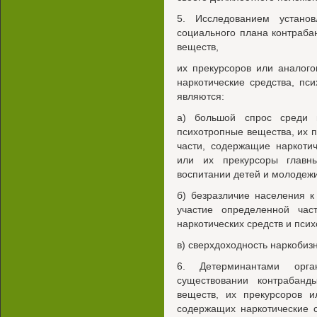
5. Исследованием устано
социального плана контраба
веществ,
их прекурсоров или аналого
наркотические средства, пс
являются:
а) большой спрос среди н
психотропные вещества, их п
части, содержащие наркоти
или их прекурсоры главн
воспитании детей и молодежи
б) безразличие населения 
участие определенной час
наркотических средств и пси
в) сверхдоходность наркобиз
6. Детерминантами орган
существовании контрабанды
веществ, их прекурсоров и
содержащих наркотические 