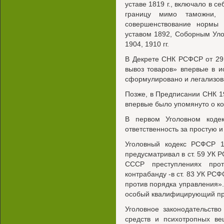
уставе 1819 г., включало в с
границу мимо таможни,
совершенствование нормы
уставом 1892, Соборным Ул
1904, 1910 гг.
В Декрете СНК РСФСР от 29
вывоз товаров» впервые в и
сформулировано и легализов
Позже, в Предписании СНК 191
впервые было упомянуто о ко
В первом Уголовном коде
ответственность за простую 
Уголовный кодекс РСФСР 1
предусматривал в ст. 59 УК 
СССР преступлениях прот
контрабанду -в ст. 83 УК РСФ
против порядка управления».
особый квалифицирующий при
Уголовное законодательство
средств и психотропных ве