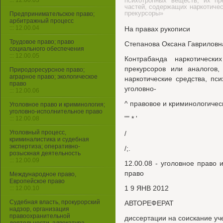
::: 12.00.03
психотропных веществ, их пр
частей, содержащих наркотичес
прекурсоры»
Предпринимательское право;
арбитражный процесс
::: 12.00.04
На правах рукописи
Трудовое право; право
Степанова Оксана Гавриловн
социального обеспечения
::: 12.00.05
Контрабанда наркотически
прекурсоров или аналогов,
Природоресурсное право;
аграрное право; экологическое
наркотические средства, пс
право
уголовно-
::: 12.00.06
^ правовое и криминологичес
Уголовное право и криминология;
уголовно-исполнительное право
"" * '
::: 12.00.08
Уголовный процесс,
/
криминалистика и судебная
экспертиза; оперативно-
/;.
розыскная деятельность
::: 12.00.09
12.00.08 - уголовное право 
право
Международное право,
Европейское право
1 9 ЯНВ 2012
::: 12.00.10
Судебная власть, прокурорский
АВТОРЕФЕРАТ
надзор, организация
правоохранительной
диссертации на соискание уч