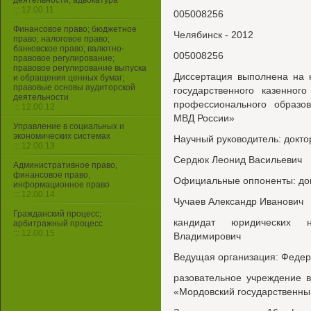
деятельности, адвокатура
::: 12.00.11
005008256
Финансовое право; бюджетное
Челябинск - 2012
право; налоговое право;
банковское право; валютно-
005008256
правовое регулирование;
правовое регулирование выпуска
Диссертация выполнена на 
и обращения ценных бумаг;
правовые основы аудиторской
государственного казенног
деятельности
профессионального образо
::: 12.00.12
МВД России»
Управление в социальных и
экономических системах
Научный руководитель: докто
::: 12.00.13
Сердюк Леонид Васильевич
Административное право,
финансовое право,
Официальные оппоненты: док
информационное право
::: 12.00.14
Чучаев Александр Иванович
Гражданский процесс;
кандидат юридических 
арбитражный процесс
::: 12.00.15
Владимирович
Ведущая организация: Федер
разовательное учреждение 
«Мордовский государственный