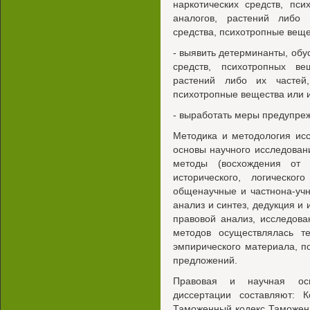
наркотических средств, пс
аналогов, растений либо 
средства, психотропные веще
- выявить детерминанты, об
средств, психотропных ве
растений либо их частей,
психотропные вещества или 
- выработать меры предупре
Методика и методология исс
основы научного исследова
методы (восхождения от а
исторического, логическог
общенаучные и частнона-уч
анализ и синтез, дедукция и 
правовой анализ, исследова
методов осуществлялась те
эмпирического материала, п
предложений.
Правовая и научная осн
диссертации составляют: 
Таможенный кодекс Таможен