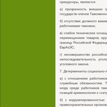
прекурсоры, являются:
а) прозрачность внешних 
государств-членов Таможенн
б) отсутствие должного взаи
работниками таможни;
в) слабое техническое осна
перемещением товаров, ору
границу Российской Федерац
ЕврАзЭС;
г) несовершенство российск
непоследовательность угол
уголовного закона.
7. Детерминанты социально-п
а) с отношением работнико
служебным обязанностям. Т
когда среди работников та
позиций криминологии к «сит
б) с коррумпированностью 
правоохранительных органов