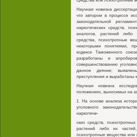
средства или психотропные в
Научная новизна диссертаци
что автором в процессе ис
законодательной регламен
наркотических средств, пс
аналогов, растений либо 
средства, психотропные ве
некоторыми понятиями, п
кодексе Таможенного союз
разработаны и апробиро
совершенствованию уголовн
данное деяние; выявлен
преступления и выработаны 
Научная новизна исследо
положениях, выносимых на з
1. На основе анализа истори
уголовного законодательст
наркотиче-
ских средств, психотропных
растений либо их частей,
психотропные вещества или и