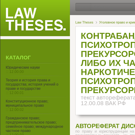
Law Theses
Уголовное право и кри
КОНТРАБАН
ПСИХОТРОП
ПРЕКУРСОР
КАТАЛОГ
ЛИБО ИХ Ч
Юридические науки
НАРКОТИЧЕ
::: 12.00.00
ПСИХОТРОП
Теория и история права и
государства; история учений о
ПРЕКУРСО
праве и государстве
::: 12.00.01
текст автореферата
Конституционное право;
12.00.08 ВАК РФ
муниципальное право
::: 12.00.02
Гражданское право;
предпринимательское право;
АВТОРЕФЕРАТ ДИС
семейное право; международное
частное право
по праву и юриспруденции на 