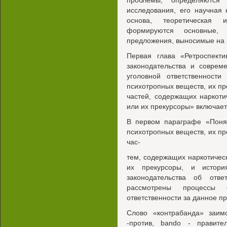
проблемы, определяются
исследования, его научная 
основа, теоретическая 
формируются основные,
предложения, выносимые на 
Первая глава «Ретроспекти
законодательства и соврем
уголовной ответственности
психотропных веществ, их пр
частей, содержащих наркоти
или их прекурсоры» включает
В первом параграфе «Понят
психотропных веществ, их пр
час-
тем, содержащих наркотичес
их прекурсоры, и история
законодательства об отве
рассмотрены процессы 
ответственности за данное п
Слово «контрабанда» заимс
-против, bando - правит