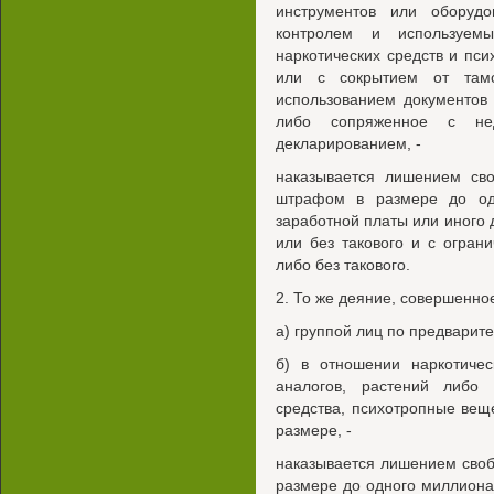
инструментов или оборуд
контролем и используемы
наркотических средств и пс
или с сокрытием от там
использованием документов
либо сопряженное с нед
декларированием, -
наказывается лишением св
штрафом в размере до од
заработной платы или иного 
или без такового и с огран
либо без такового.
2. То же деяние, совершенно
а) группой лиц по предварите
б) в отношении наркотичес
аналогов, растений либо 
средства, психотропные вещ
размере, -
наказывается лишением своб
размере до одного миллиона