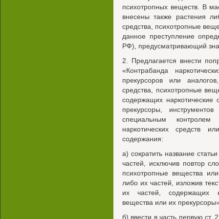
психотропных веществ. В ма
внесены также растения ли
средства, психотропные вещес
данное преступление опред
РФ), предусматривающий зна
2. Предлагается внести по
«Контрабанда наркотическ
прекурсоров или аналогов
средства, психотропные веще
содержащих наркотические 
прекурсоры, инструменто
специальным контролем
наркотических средств и
содержания:
а) сократить название стать
частей, исключив повтор сл
психотропные вещества или
либо их частей, изложив тек
их частей, содержащих н
вещества или их прекурсоры»
б) ввести в часть первую ст