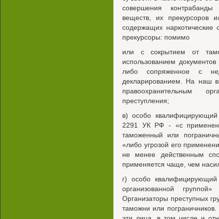
совершения контрабанды 
веществ, их прекурсоров и
содержащих наркотические 
прекурсоры: помимо
или с сокрытием от там
использованием документов
либо сопряженное с нед
декларированием. На наш в
правоохранительным ор
преступления;
в) особо квалифицирующий 
2291 УК РФ - «с применен
таможенный или пограничны
«либо угрозой его применени
не менее действенным спо
применяется чаще, чем наси
г) особо квалифицирующий 
организованной группой»
Организаторы преступных гр
таможни или пограничников. 
эти лица, в том числе и о