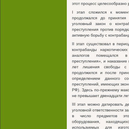
этот процесс целесообразно р
I этап сложился к моме
продолжался до принятия
уголовный закон о контр
преступления против порядк
активную борьбу с контрабанд
II этап существовал в перио
контрабанды наркотически
аналогов помещался в 
преступления», и наказание п
лет лишения свободы с 
продолжился и после прин
определением данного со
преступлений, имеющих эконо
РФ). Здесь по-прежнему мак
не превышает двенадцати лет
III этап можно датировать д
уголовной ответственности з
в число предметов это
оборудования, находящ
используемых для изгот