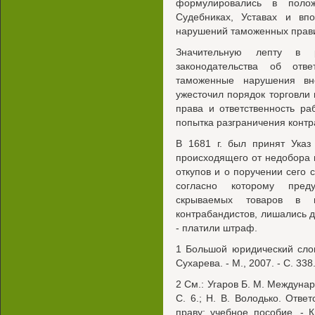
формулировались в полож
Судебниках, Уставах и вп
нарушений таможенных прави
Значительную лепту в р
законодательства об отв
таможенные нарушения вн
ужесточил порядок торговли
права и ответственность р
попытка разграничения конт
В 1681 г. был принят Указ
происходящего от недобора 
откупов и о поручении сего
согласно которому преду
скрываемых товаров в п
контрабандистов, лишались 
- платили штраф.
1 Большой юридический слов
Сухарева. - М., 2007. - С. 338
2 См.: Угаров Б. М. Междунар
С. 6.; Н. В. Володько. Отве
праву: учебное пособие. - 