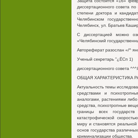
Защита состоится «16» февр
диссертационного совета по
степени доктора и кандида
Челябинском государственн
Челябинск, ул. Братьев Кашир
С диссертацией можно оз
«Челябинский государственн
Автореферат разослан «/^ янв
Ученый секретарь "¿ЁСп 1)
диссертационного совета ^^^
ОБЩАЯ ХАРАКТЕРИСТИКА 
Актуальность темы исследова
средствами и психотропн
аналогами, растениями либо
средства, психотропные веще
границы всех государст
катастрофической скорость
миру и становятся реальной
основ государства различны
криминализации общества.