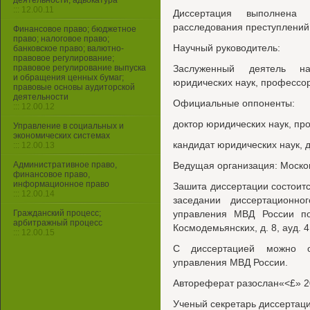
деятельности, адвокатура
::: 12.00.11
Диссертация выполнена
расследования преступлений
Финансовое право; бюджетное
право; налоговое право;
Научный руководитель:
банковское право; валютно-
правовое регулирование;
правовое регулирование выпуска
Заслуженный деятель на
и обращения ценных бумаг;
юридических наук, профессо
правовые основы аудиторской
деятельности
Официальные оппоненты:
::: 12.00.12
доктор юридических наук, пр
Управление в социальных и
экономических системах
кандидат юридических наук, 
::: 12.00.13
Административное право,
Ведущая организация: Моско
финансовое право,
информационное право
Зашита диссертации состоится
::: 12.00.14
заседании диссертационно
Гражданский процесс;
управления МВД России по
арбитражный процесс
Космодемьянских, д. 8, ауд. 
::: 12.00.15
С диссертацией можно о
управления МВД России.
Автореферат разослан«<£» 20
Ученый секретарь диссертаци