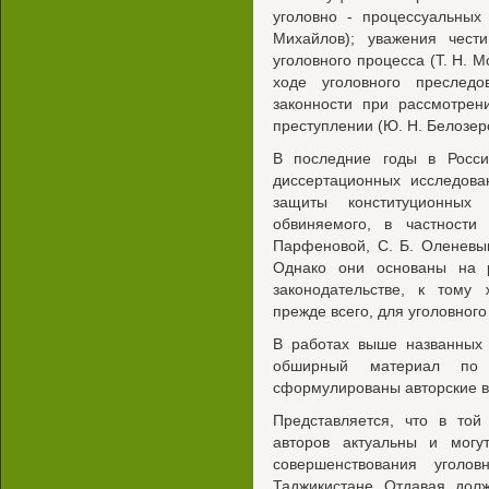
уголовно - процессуальных
Михайлов); уважения чест
уголовного процесса (Т. Н. М
ходе уголовного преслед
законности при рассмотре
преступлении (Ю. Н. Белозеров
В последние годы в Росси
диссертационных исследов
защиты конституционны
обвиняемого, в частности
Парфеновой, С. Б. Оленевы
Однако они основаны на р
законодательстве, к тому 
прежде всего, для уголовного
В работах выше названных 
обширный материал по 
сформулированы авторские в
Представляется, что в той
авторов актуальны и могу
совершенствования уголо
Таджикистане Отдавая дол