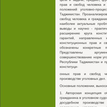
прав и свобод человека и
положений уголовно-процес
Таджикистан. Проанализиро
свобод человека и граждан
наиболее актуальные проб
выводы и научно - практи
расширению круга консти
гарантий, направленных
конституционных прав и с
обозначены конкретные 
Представлены аргум
совершенствованию норм уго
Республики Таджикистан и 
конституци-
онных прав и свобод че
производстве уголовных дел.
Основные положении, выноси
1. Авторская концепция 
гражданина в уголовном судо
досудебном производстве