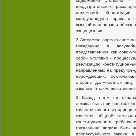
содержания уголовно - п
предварительного расследо
положений Конституции
международного права о п
высшей ценностью и обязанно
защищать их.
2 Авторское определение по
гражданина в досудебн
представленное как совоку
собой уголовно - процессу
реализацию конституционны
направленных на предупреж
порождающих, исключающи
стороны должностных лиц, 
законом, а также восстановл
3. Вывод о том, что охран
должна быть признана закон
качестве одного из принцип
качестве общеобязательн
конституционного требован
гражданина должна быть на
пропессуального закона, в