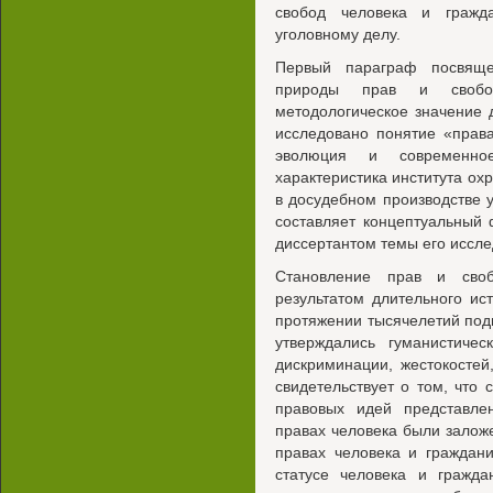
свобод человека и гражд
уголовному делу.
Первый параграф посвяще
природы прав и свобо
методологическое значение 
исследовано понятие «прав
эволюция и современное
характеристика института ох
в досудебном производстве 
составляет концептуальный
диссертантом темы его иссле
Становление прав и своб
результатом длительного ис
протяжении тысячелетий подв
утверждались гуманистиче
дискриминации, жестокостей
свидетельствует о том, что
правовых идей представл
правах человека были залож
правах человека и граждан
статусе человека и гражда