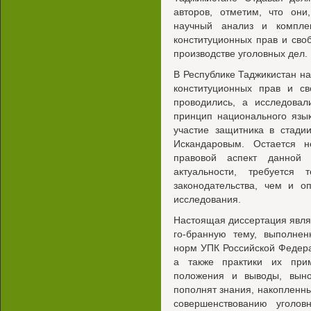
авторов, отметим, что он
научный анализ и компле
конституционных прав и сво
производстве уголовных дел.
В Республике Таджикистан н
конституционных прав и с
проводились, а исследовал
принцип национального язы
участие защитника в стади
Искандаровым. Остается н
правовой аспект данной
актуальности, требуется 
законодательства, чем и о
исследования.
Настоящая диссертация явля
го-бранную тему, выполнен
норм УПК Российской Федера
а также практики их прим
положения и выводы, выно
пополнят знания, накопленны
совершенствованию уголовн