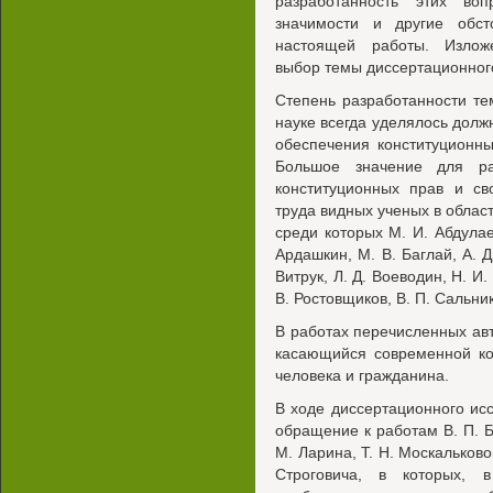
разработанность этих во
значимости и другие обсто
настоящей работы. Излож
выбор темы диссертационног
Степень разработанности те
науке всегда уделялось дол
обеспечения конституционны
Большое значение для ра
конституционных прав и св
труда видных ученых в област
среди которых М. И. Абдулаев
Ардашкин, М. В. Баглай, А. Д.
Витрук, Л. Д. Воеводин, Н. И.
В. Ростовщиков, В. П. Сальник
В работах перечисленных ав
касающийся современной ко
человека и гражданина.
В ходе диссертационного и
обращение к работам В. П. Бо
М. Ларина, Т. Н. Москальково
Строговича, в которых, в