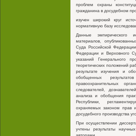
проблем охраны конститу
гражданина в досудебном пр
изучен широкий круг исто
нормативную базу исследова
Данные эмпирического и
материалов, опубликованны
Суда Российской Федерации
Федерации и Верховного Су
указаний Генерального пр
теоретических положений ра
результате изучения и о
обобщенных результато
правоохранительных орган
следователей, дознавател
анализа и обобщения прак
Республики, регламент
охраняемых законом прав и
досудебного производства уг
При осуществлении диссерт
учтены результаты научных
авторами.