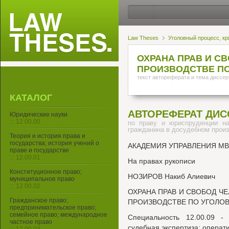
Law Theses
Уголовный процесс, кр
ОХРАНА ПРАВ И С
ПРОИЗВОДСТВЕ ПО
текст автореферата и тема диссер
КАТАЛОГ
АВТОРЕФЕРАТ ДИС
Юридические науки
::: 12.00.00
по праву и юриспруденции н
гражданина в досудебном произ
Теория и история права и
государства; история учений о
АКАДЕМИЯ УПРАВЛЕНИЯ М
праве и государстве
::: 12.00.01
На правах рукописи
Конституционное право;
НОЗИРОВ Накиб Алиевич
муниципальное право
::: 12.00.02
ОХРАНА ПРАВ И СВОБОД Ч
Гражданское право;
ПРОИЗВОДСТВЕ ПО УГОЛО
предпринимательское право;
семейное право; международное
Специальность 12.00.09 -
частное право
судебная экспертиза; операт