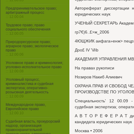
::: 12.00.03
Автореферат диссертации н
Предпринимательское право;
арбитражный процесс
юридических наук
::: 12.00.04
УЧЕНЫЙ СЕКРЕТАРЬ Академи
Трудовое право; право
социального обеспечения
гр7€)6..£>ж_2006
::: 12.00.05
4ЮЩЖИК аифага»енж> пецр
Природоресурсное право;
аграрное право; экологическое
Доо£ IV '\il\b
право
::: 12.00.06
АКАДЕМИЯ УПРАВЛЕНИЯ М
Уголовное право и криминология;
уголовно-исполнительное право
На правах рукописи
::: 12.00.08
Нозиров Накиб Алиевич
Уголовный процесс,
криминалистика и судебная
ОХРАНА ПРАВ И СВОБОД Ч
экспертиза; оперативно-
ПРОИЗВОДСТВЕ ПО УГОЛО
розыскная деятельность
::: 12.00.09
Специальность' 12 00.09 -
Международное право,
судебная экспертиза; операт
Европейское право
::: 12.00.10
А В Т О Р Е Ф Е Р А Т дис
Судебная власть, прокурорский
кандидата юридических наук
надзор, организация
правоохранительной
Москва • 2006