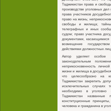
Таджикистан права и свобод
производстве уголовных дел 
права участников досудебног
право на жизнь; неприкоснове
свободы и жилища; тайны
телеграфных и иных сообщ
судом; право участника дос
документами, касающимися 
возмещение государство
действиями должностных лиц
Автор уделяет особое 
законодательным положен
неприкосновенность личной
жизни и жилища в досудебном
что целесообразно на ко
Таджикистан закрепить доп
исключительных случаях 
необходимо в уголовно -
Таджикистан названные 
конституционные принципы
человека и гражданина в уго