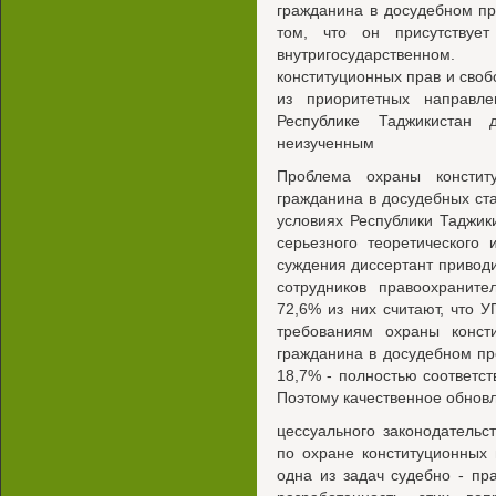
гражданина в досудебном пр
том, что он присутствуе
внутригосударственном
конституционных прав и своб
из приоритетных направл
Республике Таджикистан 
неизученным
Проблема охраны констит
гражданина в досудебных ст
условиях Республики Таджик
серьезного теоретического
суждения диссертант приводи
сотрудников правоохраните
72,6% из них считают, что У
требованиям охраны конст
гражданина в досудебном пр
18,7% - полностью соответств
Поэтому качественное обновл
цессуального законодательс
по охране конституционных 
одна из задач судебно - п