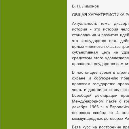
В. Н. Лимонов
ОБЩАЯ ХАРАКТЕРИСТИКА 
Актуальность темы диссерт
история - это история чел
становления и развития идей
что «государство есть дей
целью «является счастье гра
субъективная цель не удо
средством этого удовлетворе
прочность государства сомни
В настоящее время в стран
охране и соблюдению пра
правовом государстве прав
честь и достоинство являют
Всеобщей декларации пра
Международном пакте о гра
декабря 1966 г., в Европей
основных свобод от 4 ноя
международных договорах Ре
Взяв курс на построение пр