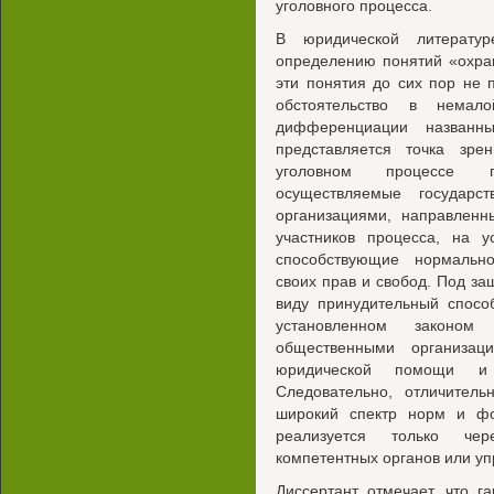
уголовного процесса.
В юридической литератур
определению понятий «охра
эти понятия до сих пор не 
обстоятельство в немал
дифференциации названн
представляется точка зре
уголовном процессе п
осуществляемые государс
организациями, направлен
участников процесса, на 
способствующие нормальн
своих прав и свобод. Под за
виду принудительный спосо
установленном законом
общественными организац
юридической помощи и 
Следовательно, отличител
широкий спектр норм и ф
реализуется только че
компетентных органов или у
Диссертант отмечает, что г