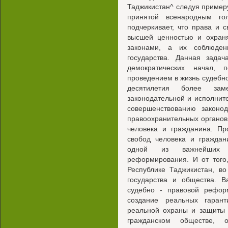
Таджикистан^ следуя примеру
принятой всенародным го
подчеркивает, что права и 
высшей ценностью и охраня
законами, а их соблюден
государства. Данная зада
демократических начал, 
проведением в жизнь судебно
десятилетия более за
законодательной и исполнит
совершенствованию законод
правоохранительных органов
человека и гражданина. Пр
свобод человека и граждан
одной из важнейших п
реформирования. И от того
Республике Таджикистан, в
государства и общества. 
судебно - правовой рефор
создание реальных гарант
реальной охраны и защиты 
гражданском обществе, 