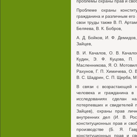
проблемы охраны прав и своб
Проблеме охраны констит
гражданина и различным его 
свои труды также В. П. Артам
Беляева, В. К. Бобров,
A. Д. Бойков, И. Ф. Демидов
Зайцев,
B. И. Качалов, О. В. Качало
Кудин, Э. Ф. Куцова, П. 
Масленникова, Я. О. Мотовилов
Рахунов, Г. П. Химичева, О. 
В. С. Шадрин, С. П. Щерба, М.
В связи с возрастающей 
человека и гражданина в 
исследованиях сделан н
потерпевших и свидетелей 
Зайцев), охраны прав лич
внутренних дел (И. В. Рос
конституционных прав и сво
производстве (Б. Я. Гав
конституционных прав и с