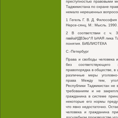
преступностью правовыми м
Таджикистана по охране прав
немало нерешенных вопросо
1 Гегель Г. В. Д. Философия 
Нерсе-сянц. М.: Мысль. 1990.
2 В соответствии с ч. 3
гввйаИДВЗео^Л ЬНАЯ лика Та
понятия. БИБЛИОТЕКА
С.-Петербург
Права и свободы человека 
без соответствующего з
правопорядка в обществе, в
различные меры уголовно-
права Между тем, уголов
Республики Таджикистан не 
требованиям и не закрепл
гражданина в системе принц
некоторые его нормы преду
что явно недостаточно. Оста
человека и гражданина при
досудебном производстве уго