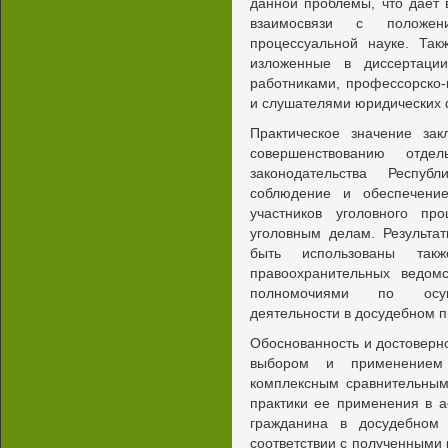
данной проблемы, что дает 
взаимосвязи с положен
процессуальной науке. Так
изложенные в диссертаци
работниками, профессорско-
и слушателями юридических ф
Практическое значение за
совершенствованию отдел
законодательства Респуб
соблюдение и обеспечени
участников уголовного пр
уголовным делам. Результа
быть использованы такж
правоохранительных ведомс
полномочиями по осуще
деятельности в досудебном п
Обоснованность и достоверн
выбором и применением 
комплексным сравнительным
практики ее применения в а
гражданина в досудебном
соответствии с полученными 