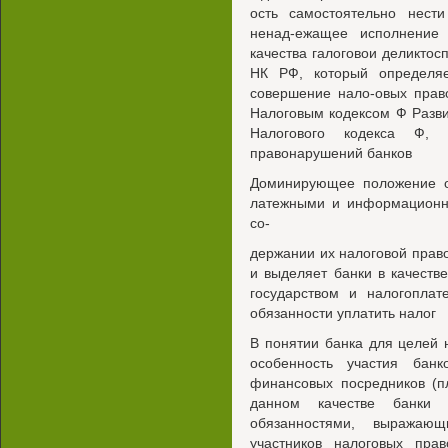
ость самостоятельно нести
ненад-ежащее исполнение 
качества галоговои деликтосп
НК РФ, который определяет
совершение нало-овых прав
Налоговым кодексом Ф Развит
Налогового кодекса Ф, 
правонарушений банков
Доминирующее положение о
латежными и информационны
со-
держании их налоговой прав
и выделяет банки в качест
государством и налогопла
обязанности уплатить налог
В понятии банка для целей 
особенность участия бан
финансовых посредников (п
данном качестве банки 
обязанностями, выражаю
участников налоговых пра