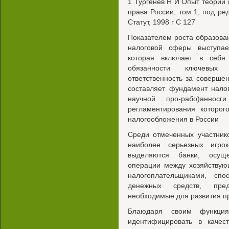
1 Тургенев Н И Опыт теории 
права России, том 1, под р
Статут, 1998 г С 127
Показателем роста образова
налоговой сферы выступае
которая включает в себя
обязанности ключевых 
ответственность за соверше
составляет фундамент нало
научной про-рабо)анносг
регламентирования которог
налогообложения в России
Среди отмеченных участник
наиболее серьезных игро
выделяются банки, осуще
операции между хозяйствую
налогоплательщиками, сп
денежных средств, пре
необходимые для развития п
Блаюдаря своим функци
идентифицировать в качес