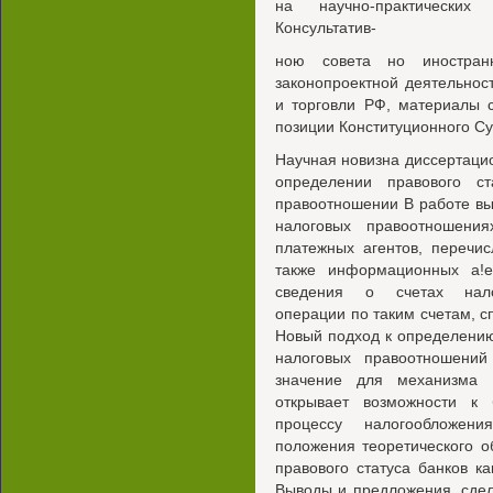
на научно-практических
Консультатив-
ною совета но иностран
законопроектной деятельнос
и торговли РФ, материалы 
позиции Конституционного С
Научная новизна диссертаци
определении правового ст
правоотношении В работе вы
налоговых правоотношения
платежных агентов, перечи
также информационных а!
сведения о счетах налог
операции по таким счетам, 
Новый подход к определению 
налоговых правоотношений
значение для механизма 
открывает возможности к
процессу налогообложен
положения теоретического о
правового статуса банков 
Выводы и предложения, сде