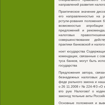
направлений развития налого
Практическое значение дисс
его направленностью на р
рстули-рования положения б
возможностью апробаци
предложений и рекоменда
налоговых правоотноше
совершенствовании действ
практики банковской и налог
ноет юсударства Содержащи
комендации, связанные с со
туса банков, могут быть исп
государства
Предложения автора, связа
безнадежных налоговых дол
феде рального закона и наш
о 26 11.2008 г № 224-ФЗ «О 
вто рую Налогово! о коде
законод тельные акты Росси
Основные положения и выв