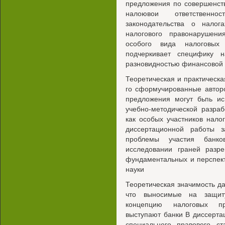
предложения по совершенст
налоювои ответственн
законодательства о налог
налогового правонарушен
особого вида налоговы
подчеркивает специфику н
разновидностью финансовой 
Теоретическая и практическа
го сформучированные автор
предложения могут бьпь и
учебно-методической разраб
как особых участников нал
диссертационной работы з
проблемы участия банк
исследовании граней разр
фундаментальных и перспек
науки
Теоретическая значимость да
что выносимые на защит
концепцию налоговых пр
выступают банки В диссерта
специального правового с