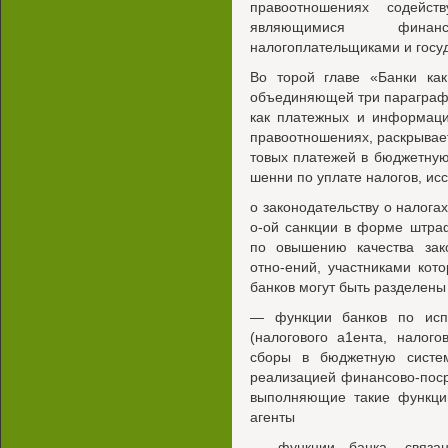
правоотношениях содейс
являющимися финан
налогоплательщиками и госу
Во торой главе «Банки как
объединяющей три параграфа
как платежных и информаци
правоотношениях, раскрывае
товых платежей в бюджетную
шенни по уплате налогов, ис
о законодательству о налога
о-ой санкции в форме штра
по овышению качества зако
отно-ений, участниками ко
банков могут быть разделены
— функции банков по исп
(налогового а1ента, налого
сборы в бюджетную систе
реализацией финансово-поср
выполняющие такие функции
агенты
— функции банка, связан