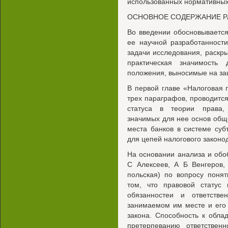
использованных нормативных
ОСНОВНОЕ СОДЕРЖАНИЕ 
Во введении обосновывается
ее научной разработанности
задачи исследования, раскры
практическая значимость
положения, выносимые на за
В первой главе «Налоговая 
трех параграфов, проводитс
статуса в теории права, 
значимых для нее основ обще
места банков в системе суб
для цепей налогового законо
На основании анализа и обо
С Алексеев, А Б Венгеров
польская) по вопросу понят
том, что правовой статус 
обязанностеи и ответстве
занимаемом им месте и его 
закона. Способность к обл
претерпеванию ответственн