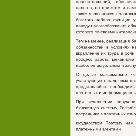
правоотношений, обеспеч
налогов, но при этом и сам
также являющихся налоговы
богатого набора функции у
поводу налогообложения обле
которого по-своему интересн
Тем не менее, реализация б
обязанностей в условиях н
вкрапление их труда в рол
процесс работы механизма 
наиболее актуальным и засл
С целью максимально чет
участвующих в налоювых пр
представляйся необходим
платежных и информационны
При исполнении поручен
бюджетную систему Российс
посредники в платежных отн
юсударством Поэтому нам 
платежными агентами