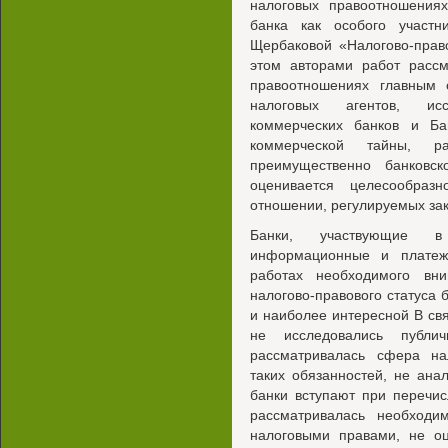
налоговых правоотношения
банка как особого участ
Щербаковой «Налогово-прав
этом авторами работ рассм
правоотношениях главным 
налоговых агентов, ис
коммерческих банков и Ба
коммерческой тайны, р
преимущественно банковс
оценивается целесообраз
отношении, регулируемых зак
Банки, участвующие в
информационные и платеж
работах необходимого вн
налогово-правового статуса
и наиболее интересной В св
не исследовались публич
рассматривалась сфера н
таких обязанностей, не ана
банки вступают при перечи
рассматривалась необходи
налоговыми правами, не оц