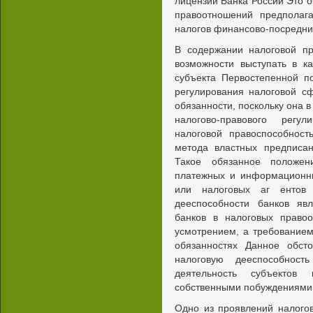
лицензии Банка России Это о
правоотношений предполага
налогов финансово-посредни
В содержании налоговой пр
возможности выступать в к
субъекта Первостепенной п
регулирования налоговой с
обязанности, поскольку она
налогово-правового регу
налоговой правоспособност
метода властных предписан
Такое обязанное положен
платежных и информационны
или налоговых аг ентов 
дееспособности банков явл
банков в налоговых право
усмотрением, а требованием
обязанностях Данное обсто
налоговую дееспособност
деятельность субъекто
собственными побуждениями
Одно из проявлений налого