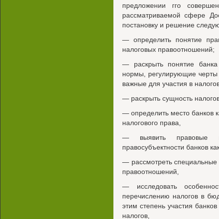
предложении гго совершен
рассматриваемой сфере Дос
постановку и решение следу
— определить понятие прав
налоговых правоотношений;
— раскрыть понятие банка 
нормы, регулирующие черты 
важные для участия в налого
— раскрыть сущность налогов
— определить место банков к
налогового права,
— выявить правовые ме
правосубъектности банков ка
— рассмотреть специальные 
правоотношений,
— исследовать особенно
перечислению налогов в бюд
этим степень участия банко
налогов,