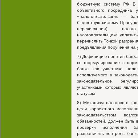
бюджетную систему РФ В 
объективного посредника 
«налогоплательщик — бан
бюджетную систему Праву юс
перечисления) налог
налогоплательщика уплатить
перечислить Точкой разграни
предъявления поручения на у
7) Дефиницию понятия банка 
се формулирование в норме
банка как участника нало
используемого в законодат
законодательное регули
участниками которых являют
статусом
8) Механизм налогового ко
цели корректного исполнен
законодательством возл
обязанностей, должен быть
проверки исполнения б
разграничить контроль бан