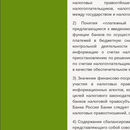
налоговых правоотй
налогоплательщиков, налог
между государством и налог
2) Понятия «платежный 
предлагающиеся к введению
функции банков по осущест
платежей в бюджетную сн
контрольной деятельност
информацию о счетах нал
приостановлению по решени
по счетам налогоплательщика
в качестве обеспечительном
3) Значение финансово-поср
участия в налоговых пра
информационных агентов, ко
целей налогового законодат
банков налоговой правосуб
Банка России Банки следует
налоговых правоотношений, 
4) Содержание сбалансирован
представляющего собой совок