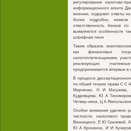
регулировании налогово-пр
информационного агента Да
мнению, содержит ответы на
более подробно, нежели 
ответственность банков по
выявляются особенности так
штрафная пеня
Таким образом, комплексное
как финансовых поср
налогоплательщиками, учас
реализующих пчатеж
предпринимается впервые в 
В процессе диссертационног
по обшей теории права С С А
Марченко, Н И Магузова,
Кудрявцева, Ю А Тихомиров
Четвер-нина, Ц А Ямпольскои
Особое внимание уделено ра
частности, налогового пр
Винницкого, Е Ю Грачевой, А
Ю А Крохинои, И И Кучеров