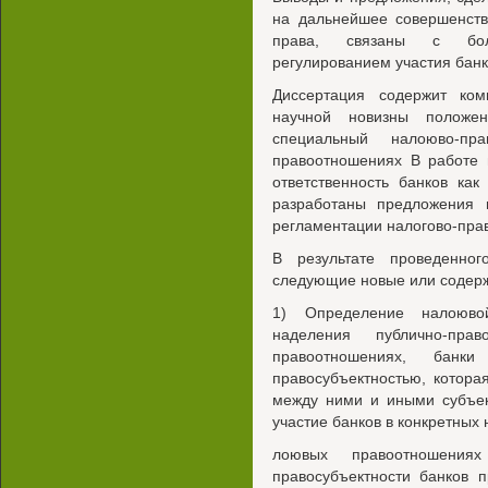
на дальнейшее совершенств
права, связаны с бол
регулированием участия бан
Диссертация содержит ко
научной новизны положе
специальный налоюво-пр
правоотношениях В работе 
ответственность банков ка
разработаны предложения 
регламентации налогово-прав
В результате проведенно
следующие новые или содер
1) Определение налоюво
наделения публично-пра
правоотношениях, банк
правосубъектностью, котор
между ними и иными субъек
участие банков в конкретных 
лоювых правоотношения
правосубъектности банков 