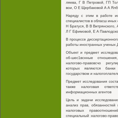
ляева, Г В Петровой, ГП То
вои, О Е Щербаковой А А Ялб
Наряду с этим в работе ис
специалистов в обласш иных о
Н Братуся, В В Витрянского,
Л Г Ефимовой, Е А Павлодск
В процессе диссертационног
работы иностранных ученых 
Объект и предмет исследов
об-шес1вснные отношения
налогово-правовсчо регул
которых являются банки
государством и налогоплате
Предмет исследования соста
также налоговая ответс
информационных агентов
Цель и задачи исследовани
анализ прав, обязанностей 
налоговых правоотношен
специальный налогово-право