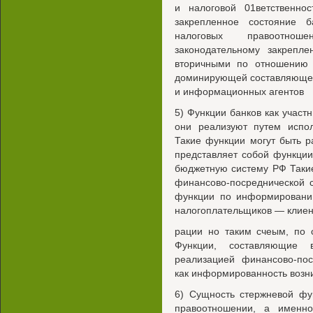
и налоговой 01ветственнос
закрепленное состояние б
налоговых правоотно
законодательному закрепл
вторичными по отношению 
доминирующей составляющей 
и информационных агентов
5) Функции банков как участ
они реализуют путем испол
Такие функции могут быть 
представляет собой функци
бюджетную систему РФ Таки
финансово-посреднической 
функции по информированию
налогоплательщиков — клиен
рации но таким счеым, по 
Функции, составляющие в
реализацией финансово-пос
как информированность возни
6) Сущность стержневой фу
правоотношении, а именн