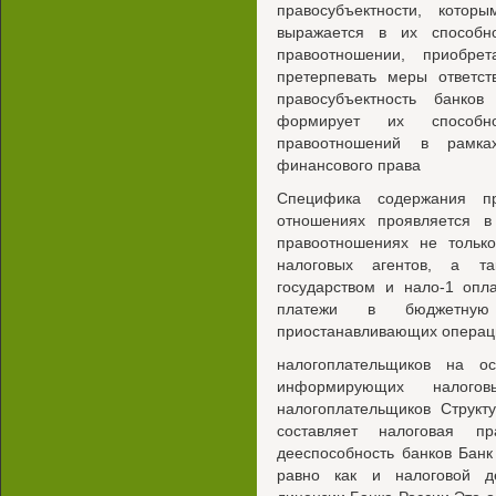
правосубъектности, кото
выражается в их способно
правоотношении, приобре
претерпевать меры ответст
правосубъектность банко
формирует их способно
правоотношений в рамка
финансового права
Специфика содержания пр
отношениях проявляется в
правоотношениях не только
налоговых агентов, а т
государством и нало-1 опл
платежи в бюджетную 
приостанавливающих операц
налогоплательщиков на о
информирующих налого
налогоплательщиков Структ
составляет налоговая пр
дееспособность банков Банк
равно как и налоговой д