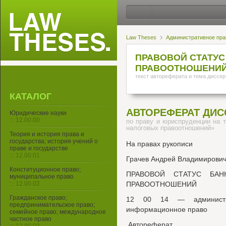
Law Theses
Административное пра
ПРАВОВОЙ СТАТУС
ПРАВООТНОШЕНИ
текст автореферата и тема диссер
КАТАЛОГ
АВТОРЕФЕРАТ ДИС
Юридические науки
::: 12.00.00
по праву и юриспруденции на т
налоговых правоотношений»
Теория и история права и
государства; история учений о
На правах рукописи
праве и государстве
::: 12.00.01
Грачев Андрей Владимирови
Конституционное право;
ПРАВОВОЙ СТАТУС БАН
муниципальное право
::: 12.00.02
ПРАВООТНОШЕНИЙ
Гражданское право;
12 00 14 — администра
предпринимательское право;
информационное право
семейное право; международное
частное право
.Автореферат