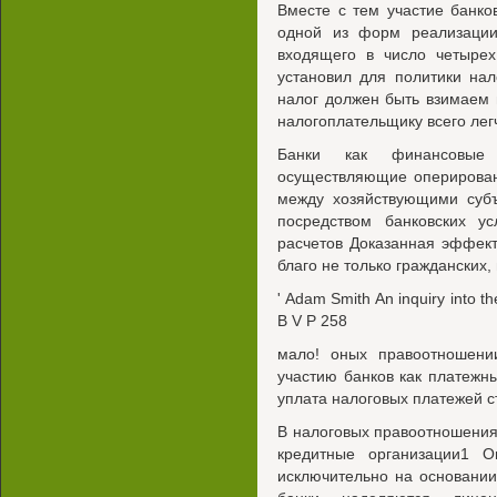
Вместе с тем участие банк
одной из форм реализации
входящего в число четыре
установил для политики нал
налог должен быть взимаем в
налогоплательщику всего лег
Банки как финансовые 
осуществляющие оперирован
между хозяйствующими субъ
посредством банковских у
расчетов Доказанная эффект
благо не только гражданских, 
' Adam Smith An inquiry into t
B V P 258
мало! оных правоотношени
участию банков как платежн
уплата налоговых платежей с
В налоговых правоотношениях
кредитные организации1 О
исключительно на основании