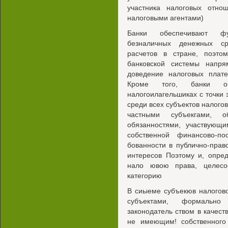
участника налоговых отно
налоговыми агентами)
Банки обеспечивают фу
безналичных денежных ср
расчетов в стране, поэт
банковской системы напр
доведение налоговых плат
Кроме того, банки о
налогоилагельшиках с точки 
среди всех субъектов налого
частными субъекгами, о
обязанностями, участвующ
собственной финансово-по
бованности в публично-прав
интересов Поэтому и, опре
нало ювою права, целесо
категорию
В сиыеме субъекюв налогов
субъектами, формально
законодатель ством в качест
не имеющим! собственного