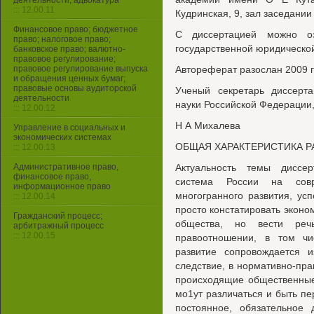
деятельности, адвокатура
::: 12.00.11
Кудринская, 9, зал заседании
Финансовое право; бюджетное
С диссертацией можно оз
право; налоговое право;
государственной юридическо
банковское право; валютно-
правовое регулирование;
правовое регулирование выпуска
Автореферат разослан 2009 г
и обращения ценных бумаг;
правовые основы аудиторской
Ученый секретарь диссерта
деятельности
науки Российской Федерации,
::: 12.00.12
Н А Михалева
Управление в социальных и
экономических системах
ОБЩАЯ ХАРАКТЕРИСТИКА 
::: 12.00.13
Административное право,
Актуальность темы диссер
финансовое право,
система России на сов
информационное право
многогранного развития, ус
::: 12.00.14
просто констатировать эконо
Гражданский процесс;
общества, но вести реч
арбитражный процесс
::: 12.00.15
правоотношении, в том ч
развитие сопровождается 
следствие, в нормативно-пра
происходящие общественные
мо1ут различаться и быть п
постоянное, обязательное