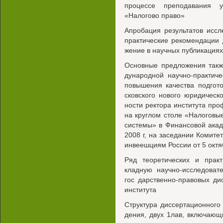
процессе преподавания у
«Налогово право»
Апробация результатов исс
практические рекомендации
жение в научных публикациях
Основные предложения такж
дународной научно-практич
повышения качества подгот
сковского нового юридическ
ности ректора института про
на круглом столе «Налоговы
системы» в Финансовой акад
2008 г, на заседании Комите
инвеешциям России от 5 октя
Ряд теоретических и прак
кладную научно-исследоват
гос дарственно-правовых ди
института
Структура диссертационного 
дения, двух 1лав, включающ