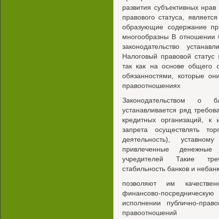
развития субъективных нрав
правового статуса, являетс
образующие содержание пра
многообразны В отношении 
законодательство устанав
Налоговый правовой статус 
так как на основе общего 
обязанностями, которые он
правоотношениях
Законодательством о б
устанавливается ряд требова
кредитных организаций, к 
запрета осуществлять тор
деятельность), уставно
привлеченные денежные 
учредителей Такие тре
стабильность банков и небан
позволяют им качествен
финансово-посредническу
исполнении публично-прав
правоотношений