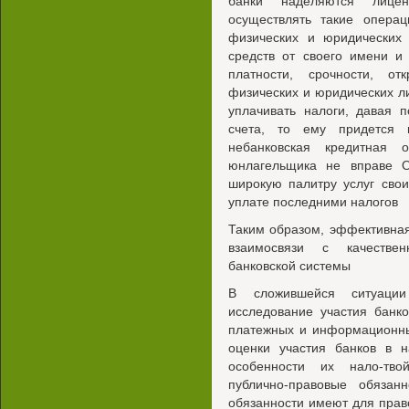
банки наделяются лице
осуществлять такие операц
физических и юридических
средств от своего имени и 
платности, срочности, о
физических и юридических л
уплачивать налоги, давая 
счета, то ему придется в
небанковская кредитная 
юнлагельщика не вправе О
широкую палитру услуг свои
уплате последними налогов
Таким образом, эффективная
взаимосвязи с качестве
банковской системы
В сложившейся ситуации
исследование участия банк
платежных и информационны
оценки участия банков в н
особенности их нало-тво
публично-правовые обязан
обязанности имеют для право