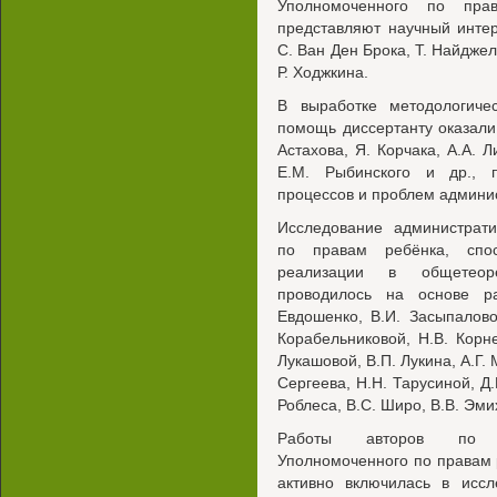
Уполномоченного по пра
представляют научный инте
С. Ван Ден Брока, Т. Найдже
Р. Ходжкина.
В выработке методологиче
помощь диссертанту оказали
Астахова, Я. Корчака, A.A. Л
Е.М. Рыбинского и др., 
процессов и проблем админи
Исследование администрати
по правам ребёнка, спо
реализации в общетеоре
проводилось на основе ра
Евдошенко, В.И. Засыпалово
Корабельниковой, Н.В. Корне
Лукашовой, В.П. Лукина, А.Г.
Сергеева, H.H. Тарусиной, Д.
Роблеса, B.C. Широ, В.В. Эми
Работы авторов по адм
Уполномоченного по правам р
активно включилась в исс