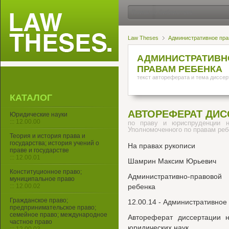
Law Theses
Административное пра
АДМИНИСТРАТИВН
ПРАВАМ РЕБЕНКА
текст автореферата и тема диссер
КАТАЛОГ
АВТОРЕФЕРАТ ДИС
Юридические науки
::: 12.00.00
по праву и юриспруденции н
Уполномоченного по правам реб
Теория и история права и
государства; история учений о
На правах рукописи
праве и государстве
::: 12.00.01
Шамрин Максим Юрьевич
Конституционное право;
Административно-правово
муниципальное право
::: 12.00.02
ребенка
Гражданское право;
12.00.14 - Административное
предпринимательское право;
семейное право; международное
Автореферат диссертации н
частное право
юридических наук