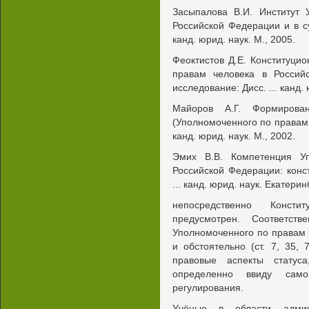
Засыпалова В.И. Институт 
Российской Федерации и в су
канд. юрид. наук. М., 2005.
Феоктистов Д.Е. Конституци
правам человека в Российс
исследование: Дисс. ... канд.
Майоров А.Г. Формирован
(Уполномоченного по правам ч
канд. юрид. наук. М., 2002.
Эмих В.В. Компетенция У
Российской Федерации: конс
... канд. юрид. наук. Екатерин
непосредственно Конст
предусмотрен. Соответств
Уполномоченного по правам
и обстоятельно (ст. 7, 35,
правовые аспекты статус
определенно ввиду само
регулирования.
Учёные в области админи