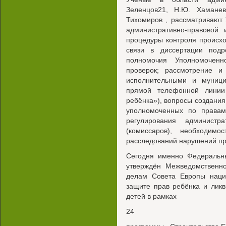
Зеленцов21, Н.Ю. Хаманева
Тихомиров , рассматривают
административно-правовой 
процедуры контроля происхо
связи в диссертации подр
полномочия Уполномоченн
проверок; рассмотрение и
исполнительными и муници
прямой телефонной линии
ребёнка»), вопросы создани
уполномоченных по правам
регулирования администра
(комиссаров), необходим
расследований нарушений пр
Сегодня именно Федеральн
утверждён Межведомственн
делам Совета Европы наци
защите прав ребёнка и лик
детей в рамках
24