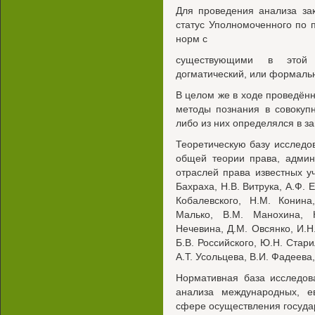
Для проведения анализа за
статус Уполномоченного по 
норм с
существующими в этой 
догматический, или формальн
В целом же в ходе проведён
методы познания в совокупн
либо из них определялся в з
Теоретическую базу исследо
общей теории права, админи
отраслей права известных уч
Бахраха, Н.В. Витрука, А.Ф. 
Кобалевского, Н.М. Конина
Малько, В.М. Манохина, Ю
Нечевина, Д.М. Овсянко, И.Н
Б.В. Российского, Ю.Н. Стари
А.Т. Усольцева, В.И. Фадеева,
Нормативная база исследо
анализа международных, е
сфере осуществления государ