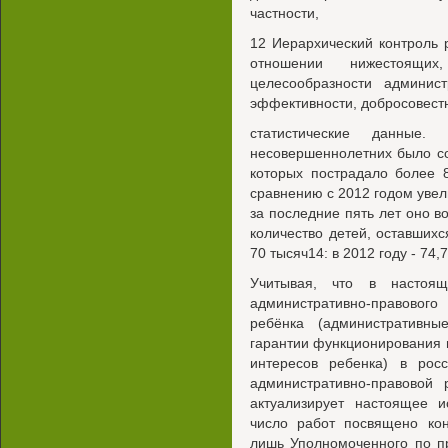
частности,
12 Иерархический контроль
отношении нижестоящи
целесообразности админист
эффективности, добросовест
статистические данные
несовершеннолетних было со
которых пострадало более 
сравнению с 2012 годом увели
за последние пять лет оно в
количество детей, оставших
70 тысяч14: в 2012 году - 74,7
Учитывая, что в настоящ
административно-правовог
ребёнка (административные
гарантии функционирования в
интересов ребенка) в рос
административно-правовой 
актуализирует настоящее и
число работ посвящено кон
лишь Уполномоченного по пр