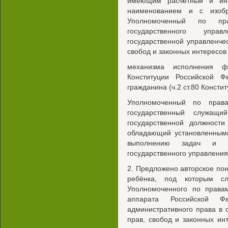
имеющим расчётный и ины
наименованием и с изобр
Уполномоченный по пра
государственного упра
государственной управленче
свобод и законных интересов
механизма исполнения ф
Конституции Российской 
гражданина (ч.2 ст.80 Консти
Уполномоченный по пра
государственный служащ
государственной должности
обладающий установленным
выполнению задач и 
государственного управления
2. Предложено авторское по
ребёнка, под которым сл
Уполномоченного по правам
аппарата Российской Фе
административного права в
прав, свобод и законных ин