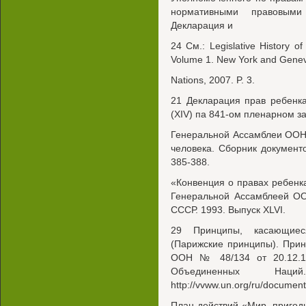
нормативными правовыми
Декларация и
24 См.: Legislative History of
Volume 1. New York and Genev
Nations, 2007. P. 3.
21 Декларация прав ребенк
(XIV) па 841-ом пленарном з
Генеральной Ассамблеи ООН)
человека. Сборник документо
385-388.
«Конвенция о правах ребенк
Генеральной Ассамблеей ОО
СССР. 1993. Выпуск XLVI.
29 Принципы, касающиес
(Парижские принципы). При
ООН № 48/134 от 20.12.1
Объединенных Нац
http://vvww.un.org/ru/document
План действий «Мир, пригод