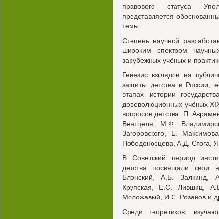
правового статуса Упо
представляется обоснованны
темы.
Степень научной разработа
широким спектром научны
зарубежных учёных и практик
Генезис взглядов на публи
защиты детства в России, 
этапах истории государст
дореволюционных учёных XIX
вопросов детства: П. Аврамен
Вентцеля, М.Ф. Владимирск
Загоровского, Е. Максимова
Победоносцева, А.Д. Стога, Я
В Советский период инсти
детства посвящали свои н
Блонский, А.Б. Залкинд, А
Крупская, Е.С. Лившиц, A.
Моложавый, И.С. Розанов и д
Среди теоретиков, изучаю