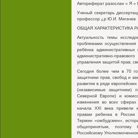
Автореферат разослан « Я » fi
Ученый секретарь диссертац
профессор ¿р Ю.И. Мигачев
ОБЩАЯ ХАРАКТЕРИСТИКА 
Актуальность темы исслед
проблемами осуществления
ребёнка административных 
административно-правово
управления защитой прав, св
Сегодня более чем в 70 го
защитники прав, свобод и за
развитие в ряде европейских
(независимые защитники) п
Северной Европе) и комисс
изменения во всех сферах 
начала XXI века привели 
правам ребенка в России 
Термин «омбудсмен», истори
общепринятым, поэтому 
Российскому Уполномоченном