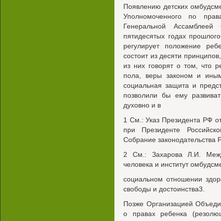
Появлению детских омбудсмен
Уполномоченного по прав
Генеральной Ассамблеей
пятидесятых годах прошлого
регулирует положение реб
состоит из десяти принципо
из них говорят о том, что р
пола, веры законом и ины
социальная защита и предс
позволили бы ему развиват
духовно и в
1 См.: Указ Президента РФ о
при Президенте Российск
Собрание законодательства РФ
2 См.: Захарова Л.И. Меж
человека и институт омбудсме
социальном отношении здор
свободы и достоинства3.
Позже Организацией Объеди
о правах ребенка (резолю