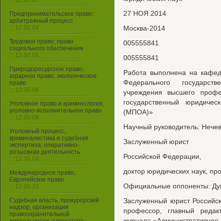
::: 12.00.03
27 НОЯ 2014
Предпринимательское право;
арбитражный процесс
::: 12.00.04
Москва-2014
Трудовое право; право
005555841
социального обеспечения
::: 12.00.05
005555841
Природоресурсное право;
Работа выполнена на кафед
аграрное право; экологическое
Федерального государств
право
::: 12.00.06
учреждения высшего профе
государственный юридичес
Уголовное право и криминология;
уголовно-исполнительное право
(МПОА)»
::: 12.00.08
Научный руководитель: Нече
Уголовный процесс,
криминалистика и судебная
Заслуженный юрист
экспертиза; оперативно-
розыскная деятельность
Российской Федерации,
::: 12.00.09
доктор юридических наук, пр
Международное право,
Европейское право
Официальные оппоненты: Дуг
::: 12.00.10
Судебная власть, прокурорский
Заслуженный юрист Российск
надзор, организация
профессор, главный редакт
правоохранительной
журнала «Административное 