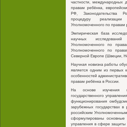
частности, международных 
правам ребёнка, европейск
РФ, Законодательства Ро
процедуру реализации а
Уполномоченного по правам 
Эмпирическая база исслед
научных исследований а
Уполномоченного по права
Уполномоченного по прав
Северной Европе (Швеции, Н
Научная новизна работы обу
является одним из первых 
особенностей административ
правам ребёнка в России.
На основе изучения ис
государственного управлени
функционирования омбудсме
зарубежных государствах в
российским Уполномоченным 
сформулированы основные н
управления в сфере защиты 