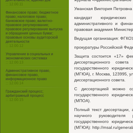
деятельности, адвокатура
::: 12.00.11
Уманская Виктория Петровна
Финансовое право; бюджетное
право; налоговое право;
кандидат юридических
банковское право; валютно-
административного и фина
правовое регулирование;
правовое регулирование выпуска
правовая академия Министер
и обращения ценных бумаг;
правовые основы аудиторской
Ведущая организация: ФГКО
деятельности
::: 12.00.12
прокуратуры Российской Фед
Управление в социальных и
Защита состоится «17» фе
экономических системах
диссертационного совета
::: 12.00.13
государственного юридичес
Административное право,
(МГЮА), г. Москва, 123995, у
финансовое право,
информационное право
диссертационного совета.
::: 12.00.14
С диссертацией можно оз
Гражданский процесс;
государственного юридичес
арбитражный процесс
::: 12.00.15
(МПОА).
Полный текст диссертации, 
научного руководителя
государственного юридичес
(МГЮА): http://msal.ru/general