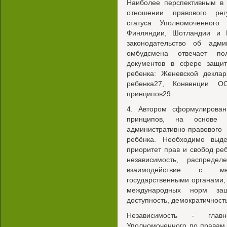
Наиболее перспективным в 
отношении правового регу
статуса Уполномоченног
Финляндии, Шотландии и Н
законодательство об админ
омбудсмена отвечает по
документов в сфере защит
ребенка: Женевской деклар
ребенка27, Конвенции О
принципов29.
4. Автором сформулирова
принципов, на основе к
административно-правовог
ребёнка. Необходимо выде
приоритет прав и свобод ре
независимость, распредел
взаимодействие с ме
государственными органами,
международных норм защи
доступность, демократичность
Независимость - главн
Уполномоченного по правам 