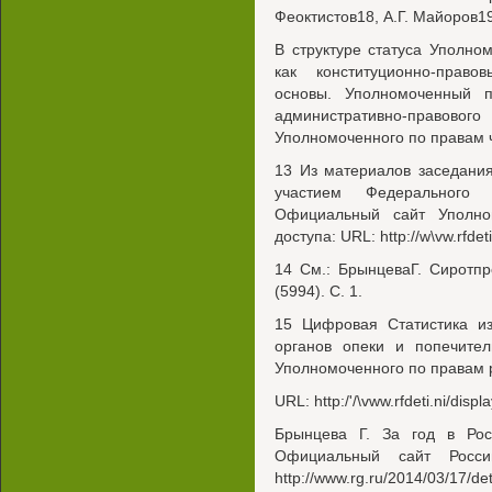
Феоктистов18, А.Г. Майоров19
В структуре статуса Уполно
как конституционно-право
основы. Уполномоченный 
административно-право
Уполномоченного по правам 
13 Из материалов заседани
участием Федерального 
Официальный сайт Уполно
доступа: URL: http://w\vw.rfdet
14 См.: БрынцеваГ. Сиротпр
(5994). С. 1.
15 Цифровая Статистика и
органов опеки и попечител
Уполномоченного по правам 
URL: http:/'/\vww.rfdeti.ni/disp
Брынцева Г. За год в Ро
Официальный сайт Росси
http://www.rg.ru/2014/03/17/det