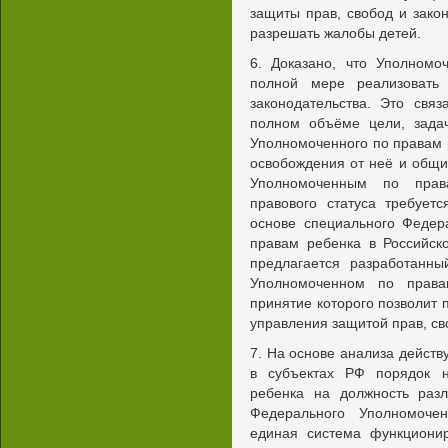
защиты прав, свобод и зако
разрешать жалобы детей.
6. Доказано, что Уполном
полной мере реализовать
законодательства. Это свя
полном объёме цели, задач
Уполномоченного по правам 
освобождения от неё и общи
Уполномоченным по права
правового статуса требует
основе специального Федер
правам ребенка в Российск
предлагается разработанн
Уполномоченном по права
принятие которого позволит 
управления защитой прав, св
7. На основе анализа действ
в субъектах РФ порядок 
ребенка на должность раз
Федерального Уполномочен
единая система функционир