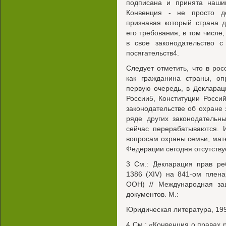
подписана и принята нашим
Конвенция - не просто д
признавая который страна 
его требования, в том числе
в свое законодательство 
посягательств4.
Следует отметить, что в ро
как гражданина страны, оп
первую очередь, в Декларац
России5, Конституции Росси
законодательстве об охране 
ряде других законодательны
сейчас перерабатываются. 
вопросам охраны семьи, мате
Федерации сегодня отсутству
3 См.: Декларация прав ре
1386 (XIV) на 841-ом плен
ООН) // Международная за
документов. М.:
Юридическая литература, 199
4 См.: «Конвенция о правах 