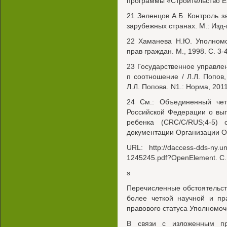
программы «Строительство Ев
21 Зеленцов А.Б. Контроль з
зарубежных странах. М.: Изд-
22 Хаманева Н.Ю. Уполномо
прав граждан. М., 1998. С. 3-
23 Государственное управле
п соотношение / Л.Л. Попов,
Л.Л. Попова. N1.: Норма, 2011
24 См.: Объединенный чет
Российской Федерации о вы
ребенка (CRC/C/RUS;4-5)
документации Организации О
URL: http://daccess-dds-ny
1245245.pdf?OpenElement. С.
s
Перечисленные обстоятельс
более четкой научной и пр
правового статуса Уполномоч
В связи с изложенным пр