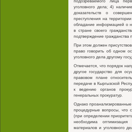
подозреваемого лица пер
уголовного дела; 4) налич
доказательств о соверше
преступления на территории 
обладание информацией о н
в стране своего гражданст
подтверждение гражданства 
При этом должен присутствова
право говорить об одном о
уголовного дела другому госу
Отмечается, что порядок нап
другое государство для ос
правовом плане относител
передаче в Кыргызской Респ
к ведению органов проку
генеральных прокуратур.
Однако проанализированные 
процедурные вопросы, что 
(при определении приоритет
необходима оптимизация
материалов и уголовного дел