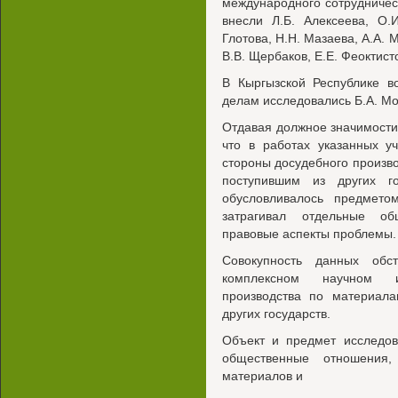
международного сотрудничес
внесли Л.Б. Алексеева, О.
Глотова, H.H. Мазаева, A.A. 
В.В. Щербаков, Е.Е. Феоктист
В Кыргызской Республике 
делам исследовались Б.А. Мо
Отдавая должное значимости
что в работах указанных у
стороны досудебного произв
поступившим из других г
обусловливалось предметом
затрагивал отдельные об
правовые аспекты проблемы.
Совокупность данных обст
комплексном научном и
производства по материал
других государств.
Объект и предмет исследов
общественные отношения
материалов и