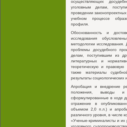
осуществляющих досудеб
уголовным делам, поступ
проведении законопроектных 
учебном процессе образо
профиля.
Обоснованность и достове
исследования обусловле
методологии исследования. 
проблемы досудебного про
делам, поступившим из дру
литературных и нормативн
теоретическую и правовую 
также материалы судебно
результаты социологических 
Апробация и внедрение рез
положения, выводы и 
сформулированные в ходе д
отражение в опубликован
объемом 2,0 п.л.) и апро
различного уровня, в числе 
«Ученые-криминалисты и их 
уголовного судопроизводств