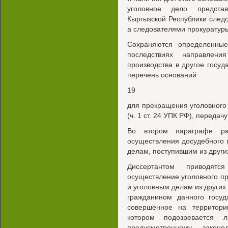
уголовное дело предста
Кыргызской Республики след
а следователями прокуратуры
Сохраняются определенны
последствиях направлени
производства в другое госуд
перечень оснований
19
для прекращения уголовного 
(ч. 1 ст. 24 УПК РФ), передач
Во втором параграфе ра
осуществления досудебного 
делам, поступившим из других
Диссертантом приводят
осуществление уголовного 
и уголовным делам из других
гражданином данного госуд
совершенное на территории
котором подозревается 
предусмотренному законо