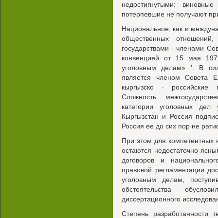
недостигнутыми: виновные
потерпевшие не получают пр
Национальное, как и междун
общественных отношений,
государствами - членами Со
конвенцией от 15 мая 197
уголовным делам» '. В сил
является членом Совета Е
кыргызско - российские 
Сложность межгосударств
категории уголовных дел у
Кыргызстан и Россия подпи
Россия ее до сих пор не рат
При этом для компетентных 
остаются недостаточно ясн
договоров и национальног
правовой регламентации до
уголовным делам, поступи
обстоятельства обусло
диссертационного исследова
Степень разработанности 