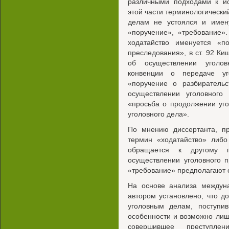
различными подходами к ис
этой части терминологическ
делам не устоялся и имену
«поручение», «требование».
ходатайство именуется «п
преследования», в ст. 92 Ки
об осуществлении уголов
конвенции о передаче уг
«поручение о разбиратель
осуществлении уголовного
«просьба о продолжении уг
уголовного дела».
По мнению диссертанта, п
термин «ходатайство» либо
обращается к другому 
осуществлении уголовного п
«требование» предполагают 
На основе анализа междуна
автором установлено, что д
уголовным делам, поступив
особенности и возможно лиш
совершившее преступлен