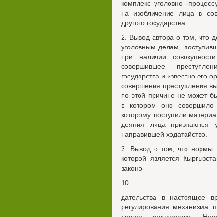
комплекс уголовно -процес
на изобличение лица в со
другого государства.
2. Вывод автора о том, что 
уголовным делам, поступивш
при наличии совокупност
совершившее преступлен
государства и известно его о
совершения преступления вые
по этой причине не может бы
в котором оно совершило п
которому поступили материа
деяния лица признаются у
направившей ходатайство.
3. Вывод о том, что нормы 
которой является Кыргызста
законо-
10
дательства в настоящее в
регулирования механизма п
другое государство. Неу