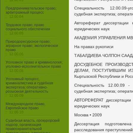
::: 12.00.03
Специальность 12.00.09-
Предпринимательское право;
арбитражный процесс
судебная экспертиза; операт
::: 12.00.04
Автореферат диссертации 
Трудовое право; право
юридических наук
социального обеспечения
::: 12.00.05
АКАДЕМИЯ УПРАВЛЕНИЯ М
Природоресурсное право;
аграрное право; экологическое
На правах рукописи
право
::: 12.00.06
ТАБАЛДИЕВА ЧОЛПОН САА
Уголовное право и криминология;
ДОСУДЕБНОЕ ПРОИЗВОДС
уголовно-исполнительное право
ДЕЛАМ, ПОСТУПИВШИМ ИЗ 
::: 12.00.08
Кыргызской Республики и Рос
Уголовный процесс,
криминалистика и судебная
Специальность 12.00.09 -
экспертиза; оперативно-
судебная экспертиза; операт
розыскная деятельность
::: 12.00.09
АВТОРЕФЕРАТ диссертации н
Международное право,
юридических наук
Европейское право
::: 12.00.10
Москва • 2009
Судебная власть, прокурорский
Диссертация подготовле
надзор, организация
правоохранительной
расследования преступлений