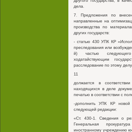
другого государства, в кач
дела.
7. Предложения по внесе
направленные на оптимизац
производства по материал
других государств:
- статью 430 УПК КР «Испо
преследования или возбужден
й) частью следующего
ходатайствующим государ
расследование по этому делу
11
должается в соответстви
находящихся в деле докуме
печатью в соответствии с пол
-дополнить УПК КР новой
следующей редакции:
«Ст. 430-1. Сведения о ре
Генеральная прокуратур
иностранному учреждению юс