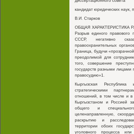
диссертационного совета
кандидат юридических наук,
В.И. Старков
ОБЩАЯ ХАРАКТЕРИСТИКА РАБ
Разрыв единого правового 
СССР, негативно ска
правоохранительных органо
Граница, будучи «прозрачной
преодолимой для сотрудник
того, совершение преступ
государств разными лицами
правосудию»1.
Кыргызская Республика
стратегическими партне
отношений, в том числе и в
Кыргызстаном и Россией за
общего и специальног
целенаправленную, скоорд
раскрытию и расследова
территории обоих государс
уголовного процесса или