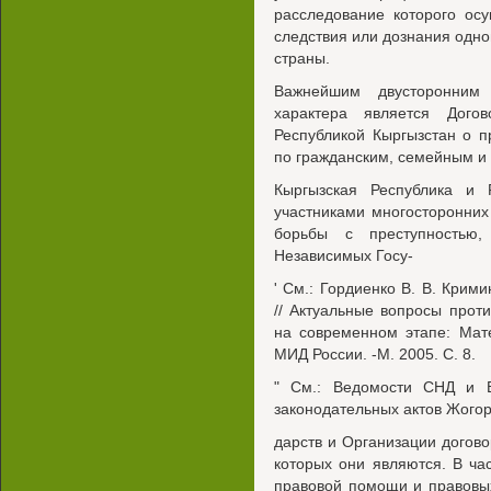
расследование которого ос
следствия или дознания одно
страны.
Важнейшим двусторонним 
характера является Дого
Республикой Кыргызстан о 
по гражданским, семейным и 
Кыргызская Республика и 
участниками многосторонни
борьбы с преступностью,
Независимых Госу-
' См.: Гордиенко В. В. Крим
// Актуальные вопросы прот
на современном этапе: Ма
МИД России. -М. 2005. С. 8.
" См.: Ведомости СНД и 
законодательных актов Жогор
дарств и Организации догово
которых они являются. В ча
правовой помощи и правовы