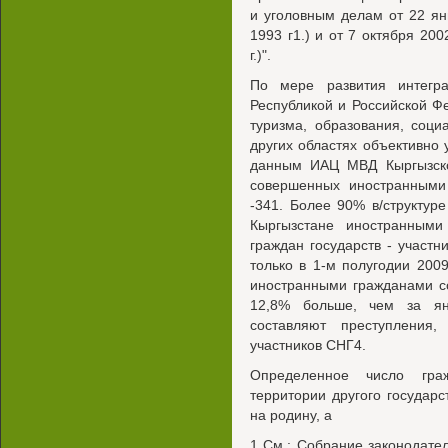
и уголовным делам от 22 ян
1993 г1.) и от 7 октября 200
г.)".
По мере развития интегр
Республикой и Российской Фе
туризма, образования, соци
других областях объективно
данным ИАЦ МВД Кыргызской
совершенных иностранными 
-341. Более 90% в/структур
Кыргызстане иностранными
граждан государств - учас
только в 1-м полугодии 200
иностранными гражданами со
12,8% больше, чем за ян
составляют преступления,
участников СНГ4.
Определенное число гра
территории другого государс
на родину, а
1 См.: Собрание законодате