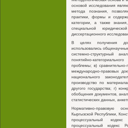
основой исследования явля
метода познания, позвол
практики, формы и содерж
категории, а также знания
специальной юридическ
диссертационного исследова
В целях получения дост
использовались общенаучные 
системно-структурный ана
понятийно-категориальног
проблемы; в) сравнительно
международно-правовых док
национального законодате
производство по материал
другого государства; г) кон
обобщения документов, анал
статистических данных, анке
Нормативно-правовую ос
Кыргызской Республики, Конс
процессуальный кодекс 
процессуальный кодекс Р