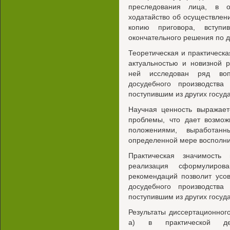
преследования лица, в о
ходатайство об осуществлен
копию приговора, вступ
окончательного решения по д
Теоретическая и практическ
актуальностью и новизной 
ней исследован ряд воп
досудебного производств
поступившим из других госуда
Научная ценность выражает
проблемы, что дает возмож
положениями, выработан
определенной мере восполн
Практическая значимость
реализация сформулиров
рекомендаций позволит усо
досудебного производств
поступившим из других госуда
Результаты диссертационног
а) в практической дея