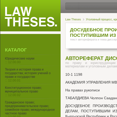
Law Theses
Уголовный процесс, кр
ДОСУДЕБНОЕ ПРОИ
ПОСТУПИВШИМ ИЗ 
текст автореферата и тема диссер
КАТАЛОГ
АВТОРЕФЕРАТ ДИС
Юридические науки
::: 12.00.00
по праву и юриспруденции
материалам и уголовным делам,
Теория и история права и
государства; история учений о
10-1 1198
праве и государстве
::: 12.00.01
АКАДЕМИЯ УПРАВЛЕНИЯ М
Конституционное право;
На правах рукописи
муниципальное право
::: 12.00.02
ТАБАЛДИЕВА Чолпон Саадан
Гражданское право;
ДОСУДЕБНОЕ ПРОИЗВОДС
предпринимательское право;
семейное право; международное
ДЕЛАМ, ПОСТУПИВШИМ ИЗ 
частное право
Кыргызской Республики и Рос