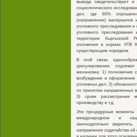
вывода свидетельствуют и 
социологического исследован
дел, где 60% опрошенн
(направления) материалов 
уголовного преследования и
уголовного преследования 
территории Кыргызской Р
изложения в нормах УПК К
существующим порядком
В этой связи, единообра
урегулированию подлежат
механизма: 1) полномочия с
возбуждение и оформление 
уголовных дел; 2) обязанност
по принятию направленных в 
3) сроки рассмотрения 
производству и т.д.
Эти процедурные моменты 
международном и наци
законодательно закрепить,
направления ходатайства об
и наличии для этого основа