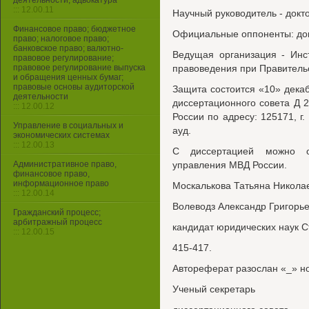
деятельности, адвокатура
::: 12.00.11
Научный руководитель - докт
Финансовое право; бюджетное
Официальные оппоненты: док
право; налоговое право;
банковское право; валютно-
Ведущая организация - Инст
правовое регулирование;
правовое регулирование выпуска
правоведения при Правитель
и обращения ценных бумаг;
правовые основы аудиторской
Защита состоится «10» декабр
деятельности
диссертационного совета Д 
::: 12.00.12
России по адресу: 125171, г.
Управление в социальных и
ауд.
экономических системах
::: 12.00.13
С диссертацией можно о
Административное право,
управления МВД России.
финансовое право,
информационное право
Москалькова Татьяна Никола
::: 12.00.14
Волеводз Александр Григорь
Гражданский процесс;
арбитражный процесс
кандидат юридических наук С
::: 12.00.15
415-417.
Автореферат разослан «_» но
Ученый секретарь