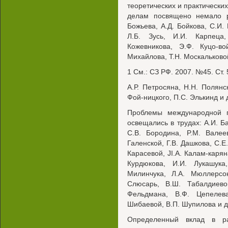
теоретических и практически
делам посвящено немало ра
Божьева, А.Д. Бойкова, С.И. 
Л.Б. Зусь, И.И. Карпеца
Кожевникова, Э.Ф. Куцо-во
Михайлова, Т.Н. Москальково
1 См.: СЗ РФ. 2007. №45. Ст. 
А.Р. Петросяна, H.H. Полянск
Фой-ницкого, П.С. Элькинд и 
Проблемы международной 
освещались в трудах: А.И. Б
C.B. Бородина, P.M. Валеев
Галенской, Г.В. Дашкова, С.Е
Карасевой, JI.A. Калам-карян
Курдюкова, И.И. Лукашука
Милинчука, Л.А. Мюллерсон
Слюсарь, В.Ш. Табалдиевой
Фельдмана, В.Ф. Цепелев
Шибаевой, В.П. Шупилова и д
Определенный вклад в ра