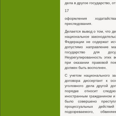
дела в другое государство, о
17
оформления ходатайст
преследования.
Делается вывод о том, что 
национальное законодательс
Федерации не содержат исч
допустимо направление ма
государство для дос
Неурегулированность этих 
при оказании правовой п
должен быть восполнен.
С учетом национального за
договора диссертант к о
уголовного дела другой до
порядке относит следу
иностранным гражданином и 
было совершено преступл
процессуальных действ
подозреваемого, обвин