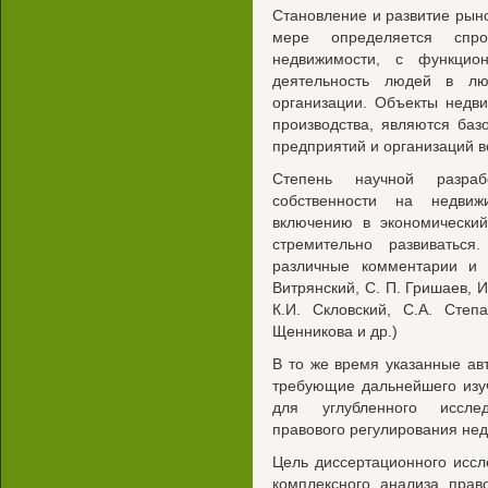
Становление и развитие рын
мере определяется спр
недвижимости, с функцио
деятельность людей в лю
организации. Объекты недв
производства, являются баз
предприятий и организаций в
Степень научной разраб
собственности на недвиж
включению в экономический
стремительно развиваться
различные комментарии и н
Витрянский, С. П. Гришаев, И
К.И. Скловский, С.А. Степа
Щенникова и др.)
В то же время указанные ав
требующие дальнейшего изу
для углубленного исслед
правового регулирования не
Цель диссертационного иссл
комплексного анализа прав