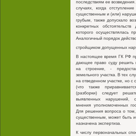
последствиям ее возведения.
случаях, когда отступлени
существенным и (или) наруш
грубым, также допускало во
конкретных обстоятельств
которого осуществлялась п
Аналогичный порядок действо
стройщиком допущенных нару
В настоящее время ГК РФ п
дающее право суду решить 
на строение, - предоста
земельного участка. В тех сл
на отведенном участке, но 
(что также приравнивает
(разборки) следует реша
выявленных нарушений, 
мнения уполномоченных гос
Для решения вопроса о том
существенным, может быть и
назначена экспертиза.
К числу первоначальных спо