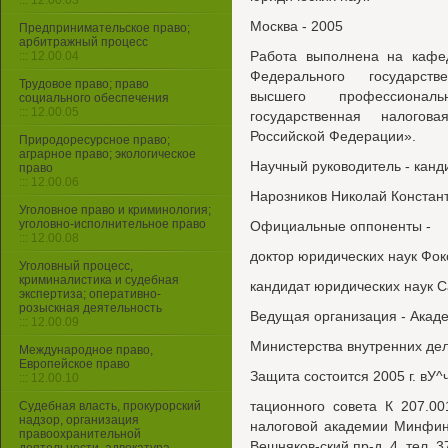
::: 12.00.03
Москва - 2005
Предпринимательское право;
арбитражный процесс
Работа выполнена на кафе
::: 12.00.04
Федерального государств
Трудовое право; право
высшего профессиональ
социального обеспечения
::: 12.00.05
государственная налогов
Российской Федерации».
Природоресурсное право;
аграрное право; экологическое
Научный руководитель - канд
право
::: 12.00.06
Нарозников Николай Констан
Уголовное право и криминология;
уголовно-исполнительное право
Официальные оппоненты -
::: 12.00.08
доктор юридических наук Фо
Уголовный процесс,
криминалистика и судебная
кандидат юридических наук 
экспертиза; оперативно-
розыскная деятельность
Ведущая организация - Акад
::: 12.00.09
Министерства внутренних де
Международное право,
Европейское право
Защита состоится 2005 г. вУ^
::: 12.00.10
тационного совета К 207.00
Судебная власть, прокурорский
надзор, организация
налоговой академии Минфина
правоохранительной
Вешняков-ский пр-д, 4. тел. 