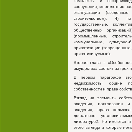
комплексы и воспроизво
сооружения, многолетние наса
эксплуатации (введенны
строительством); 4) п
государственные, коллекти
общественных организаци
(промышленные, строитель
коммунальные, культурно
приватизации (запрещенные,
приватизируемые).
Вторая глава - «Особеннос
имущество» состоит из трех 
В первом параграфе вто
недвижимость: общие по
собственности и права собст
Взгляд на элементы собств
владения, пользования и
владения, права пользов
достаточно установивши
литературе2. Но имеются и
этого взгляда и которые нел