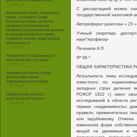
деятельности, адвокатура
::: 12.00.11
С диссертацией можно озн
Финансовое право; бюджетное
государственной налоговой 
право; налоговое право;
банковское право; валютно-
Автореферат разослан « 23 » 
правовое регулирование;
правовое регулирование выпуска
Ученый секретарь диссерт
и обращения ценных бумаг;
правовые основы аудиторской
наук^ярофвхор-
деятельности
::: 12.00.12
Печников А.П.
Управление в социальных и
Я* 06-*
экономических системах
::: 12.00.13
ОБЩАЯ ХАРАКТЕРИСТИКА 
Административное право,
Актуальность темы исследов
финансовое право,
информационное право
известного по нормативн
::: 12.00.14
западных стран деления 
РСФСР 1922 г.) имел сво
Гражданский процесс;
арбитражный процесс
исследований в области ре
::: 12.00.15
термин «недвижимость» даж
правило, применительно ли
или зарубежному. Отмена 
изменение форм собственно
вещей на движимые и не