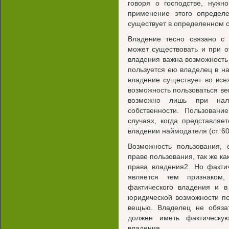
говоря о господстве, нужн
применение этого определе
существует в определенном с
Владение тесно связано с
может существовать и при о
владения важна возможность 
пользуется ею владелец в н
владение существует во все
возможность пользоваться ве
возможно лишь при нал
собственности. Пользован
случаях, когда представля
владении наймодателя (ст. 60
Возможность пользования, 
праве пользования, так же ка
права владения2. Но факти
является тем признаком,
фактического владения и в
юридической возможности по
вещью. Владелец не обяза
должен иметь фактическу
владения.