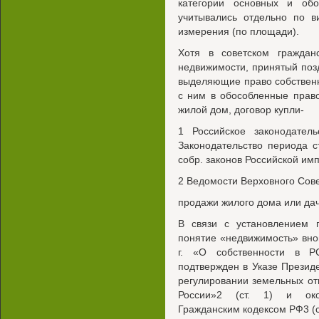
категории основных и об
учитывались отдельно по в
измерения (по площади).
Хотя в советском граждан
недвижимости, принятый поз
выделяющие право собствен
с ним в обособленные право
жилой дом, договор купли-
1 Российское законодатель
Законодательство периода с
собр. законов Российской импер
2 Ведомости Верховного Совет
продажи жилого дома или дач
В связи с установлением 
понятие «недвижимость» внов
г. «О собственности в Р
подтвержден в Указе Презид
регулировании земельных о
России»2 (ст. 1) и окон
Гражданским кодексом РФ3 (ст