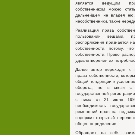
является ведущим приз
собственником можно ста
дальнейшем не владея ею.
несобственники, также нере
Реализация права собстве
пользовании вещами, пр
распоряжения признается н
собственности, потому, чт
собственности. Право распо
удовлетворения их потребнос
Далее автор переходит к 
права собственности, котор
общей тенденции к усилению
оборота, но в связи с 
государственной регистраци
с ним» от 21 июля 1997 
необходимость государств
ременений прав на недвижи
содержит открытый перечен
общее определение.
Обращает на себя внима