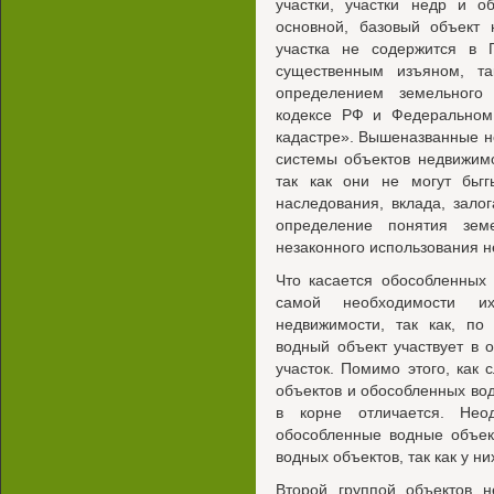
участки, участки недр и о
основной, базовый объект 
участка не содержится в 
существенным изъяном, та
определением земельного
кодексе РФ и Федеральном
кадастре». Вышеназванные не
системы объектов недвижимо
так как они не могут бьгг
наследования, вклада, зало
определение понятия земе
незаконного использования н
Что касается обособленных 
самой необходимости и
недвижимости, так как, по
водный объект участвует в 
участок. Помимо этого, как
объектов и обособленных во
в корне отличается. Нео
обособленные водные объек
водных объектов, так как у н
Второй группой объектов н