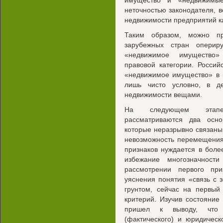
имущество и «недвижимы
неточностью законодателя, 
недвижимости предприятий к
Таким образом, можно пр
зарубежных стран оперир
«недвижимое имущество»
правовой категории. Россий
«недвижимое имущество» в 
лишь чисто условно, в де
недвижимости вещами.
На следующем этапе 
рассматриваются два осно
которые неразрывно связаны 
невозможность перемещения
признаков нуждается в бол
избежание многозначност
рассмотрении первого при
уяснения понятия «связь с 
грунтом, сейчас на первый
критерий. Изучив состояние
пришел к выводу, что 
(фактического) и юридическ