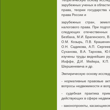
Теоретическую основу иссле
зарубежных ученых в области
права, теории государства 
права России и
зарубежных стран, земель
налогового права. При подго
следующих отечественных 
Безбаха, М.И. Брагинского, В
О.М. Козырь, П.В. Крашенин
О.Н. Садикова, А.П. Сергеев
Суханова, В.А. Тархова, Ю.
изучены труды виднейших рус
Иоффе, Д.И. Мейера, К.П. 
Шершеневича и др.
Эмпирическую основу исслед
- нормативные правовые ак
вопросы недвижимости и воп
- судебная практика при
действующих в сфере недвиж
- законопроекты, касающиеся