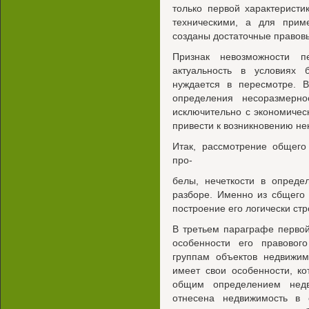
только первой характерист
техническими, а для прим
созданы достаточные правов
Признак невозможности п
актуальность в условиях 
нуждается в пересмотре. В
определения несоразмерн
исключительно с экономичес
привести к возникновению не
Итак, рассмотрение общего
про-
белы, нечеткости в опреде
разборе. Именно из сбщего
построение его логически стр
В третьем параграфе перво
особенности его правово
группам объектов недвижим
имеет свои особенности, к
общим определением недв
отнесена недвижимость в 