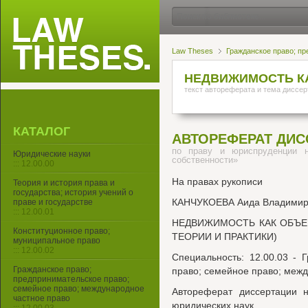
Law Theses
Гражданское право; пр
НЕДВИЖИМОСТЬ К
текст автореферата и тема диссер
КАТАЛОГ
АВТОРЕФЕРАТ ДИС
по праву и юриспруденции 
Юридические науки
собственности»
::: 12.00.00
На правах рукописи
Теория и история права и
государства; история учений о
КАНЧУКОЕВА Аида Владимир
праве и государстве
::: 12.00.01
НЕДВИЖИМОСТЬ КАК ОБЪЕ
Конституционное право;
ТЕОРИИ И ПРАКТИКИ)
муниципальное право
::: 12.00.02
Специальность: 12.00.03 - 
Гражданское право;
право; семейное право; меж
предпринимательское право;
семейное право; международное
Автореферат диссертации н
частное право
юридических наук