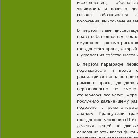
исследования, обосновыв
значимость и новизна ди
выводы, обозначается ст
положения, выносимые на за
В первой главе диссертаци
права собственности», сост
имущество рассматривает
гражданского права, которы
и укрепления собственности 
В первом параграфе перво
недвижимости и права с
рассматривается с историч
римского права, где дел
первоначально не имело
становилось все четче. Фор
послужило дальнейшему раз
подробно в романо-герма
анализу Французский гра
гражданское уложение (ГГУ)
деления вещей на движи
основания этой классификаци