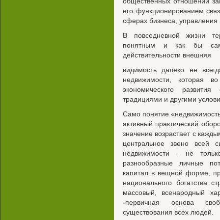
общественных отношений за
его функционированием связ
сферах бизнеса, управления 
В повседневной жизни те
понятным и как бы сам
действительности внешняя
видимость далеко не всег
недвижимости, которая в
экономического развития
традициями и другими услов
Само понятие «недвижимость»
активный практический оборо
значение возрастает с кажд
центральное звено всей 
недвижимости - не тольк
разнообразные личные по
капитал в вещной форме, п
национального богатства с
массовый, всенародный хар
-первичная основа сво
существования всех людей.