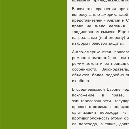
предмета, принадлежность ко
В качестве сравнения при
вопросу англо-американско
представителей - Англии и 
право не знало деления
традиционном смысле. Еще 
на реальные (real property) 
из форм правовой защиты.
Англо-американская правов
романо-германской, но тем
режим земли и ее принадле
особенности. Законодател
объектов, более подробно 
их оборот.
В средневековой Европе не
по-ложение в праве,
заинтересованности госуд
правового режима, в порядк
организации перехода и
противоположность этому, о
ее перехода, а также, дол