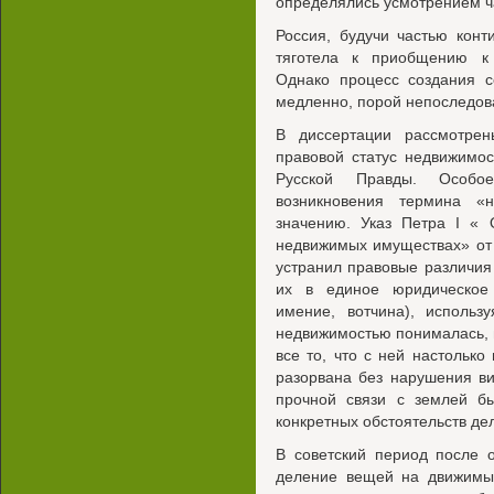
определялись усмотрением ча
Россия, будучи частью кон
тяготела к приобщению к 
Однако процесс создания с
медленно, порой непоследов
В диссертации рассмотре
правовой статус недвижимос
Русской Правды. Особ
возникновения термина «
значению. Указ Петра I «
недвижимых имуществах» от 2
устранил правовые различия
их в единое юридическое
имение, вотчина), использ
недвижимостью понималась, п
все то, что с ней настолько 
разорвана без нарушения в
прочной связи с землей б
конкретных обстоятельств де
В советский период после 
деление вещей на движимы