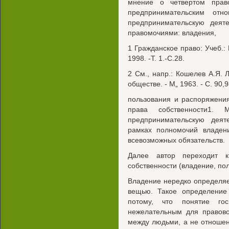
мнение о четвертом прав
предпринимательским от
предпринимательскую деяте
правомочиями: владения,
1 Гражданское право: Учеб.: В
1998. -Т. 1.-С.28.
2 См., напр.: Кошелев А.Я. 
обществе. - М„ 1963. - С. 90,9
пользования и распоряжения
права собственности1.
предпринимательскую деят
рамках полномочий владени
всевозможных обязательств.
Далее автор переходит к
собственности (владение, по
Владение нередко определяе
вещью. Такое определение
потому, что понятие го
нежелательным для правов
между людьми, а не отноше