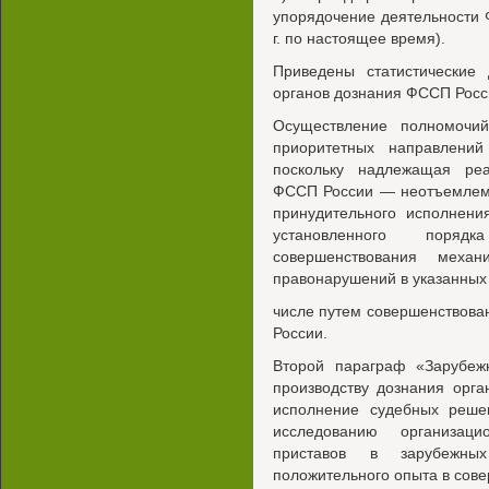
упорядочение деятельности 
г. по настоящее время).
Приведены статистические
органов дознания ФССП Росс
Осуществление полномочи
приоритетных направлени
поскольку надлежащая ре
ФССП России — неотъемлемы
принудительного исполнени
установленного поряд
совершенствования механ
правонарушений в указанных
числе путем совершенствова
России.
Второй параграф «Зарубеж
производству дознания орг
исполнение судебных реше
исследованию организац
приставов в зарубежны
положительного опыта в сов