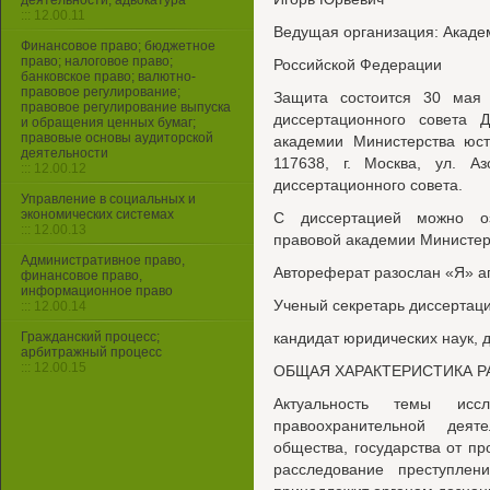
деятельности, адвокатура
::: 12.00.11
Ведущая организация: Акаде
Финансовое право; бюджетное
право; налоговое право;
Российской Федерации
банковское право; валютно-
правовое регулирование;
Защита состоится 30 мая
правовое регулирование выпуска
диссертационного совета 
и обращения ценных бумаг;
правовые основы аудиторской
академии Министерства юст
деятельности
117638, г. Москва, ул. Аз
::: 12.00.12
диссертационного совета.
Управление в социальных и
экономических системах
С диссертацией можно оз
::: 12.00.13
правовой академии Министер
Административное право,
Автореферат разослан «Я» ап
финансовое право,
информационное право
Ученый секретарь диссертаци
::: 12.00.14
Гражданский процесс;
кандидат юридических наук, 
арбитражный процесс
::: 12.00.15
ОБЩАЯ ХАРАКТЕРИСТИКА 
Актуальность темы исс
правоохранительной деят
общества, государства от пр
расследование преступлен