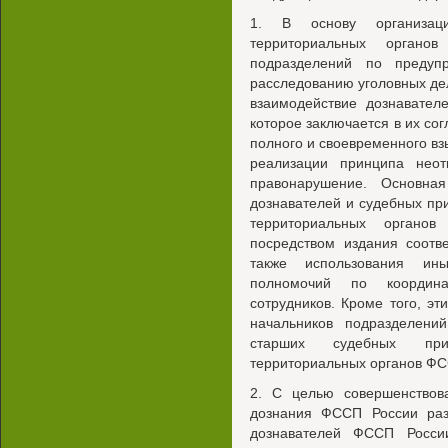
1. В основу организаци
территориальных орган
подразделений по предуп
расследованию уголовных де
взаимодействие дознавател
которое заключается в их со
полного и своевременного в
реализации принципа неот
правонарушение. Основна
дознавателей и судебных пр
территориальных орган
посредством издания соотв
также использования ин
полномочий по координ
сотрудников. Кроме того, э
начальников подразделени
старших судебных прис
территориальных органов ФС
2. С целью совершенствова
дознания ФССП России раз
дознавателей ФССП России