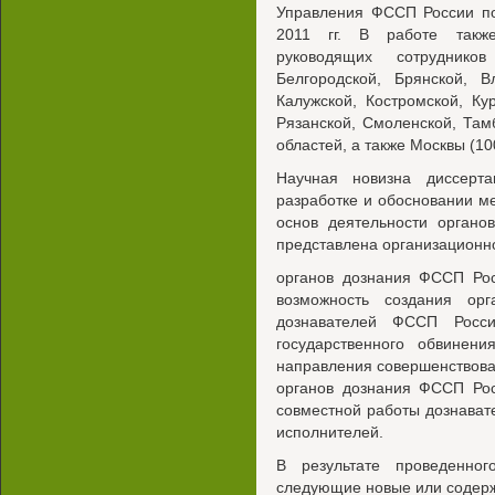
Управления ФССП России по
2011 гг. В работе также
руководящих сотрудник
Белгородской, Брянской, В
Калужской, Костромской, Ку
Рязанской, Смоленской, Тамб
областей, а также Москвы (10
Научная новизна диссерта
разработке и обосновании м
основ деятельности органо
представлена организационн
органов дознания ФССП Рос
возможность создания орг
дознавателей ФССП Росси
государственного обвинен
направления совершенствова
органов дознания ФССП Рос
совместной работы дознават
исполнителей.
В результате проведенно
следующие новые или содер