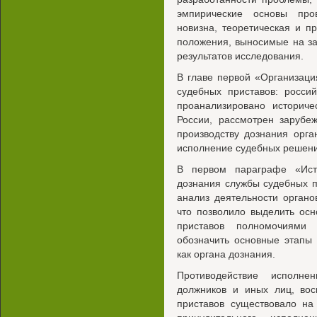
эмпирические основы про
новизна, теоретическая и п
положения, выносимые на з
результатов исследования.
В главе первой «Организаци
судебных приставов: росси
проанализировано историч
России, рассмотрен зарубе
производству дознания орг
исполнение судебных решени
В первом параграфе «Ист
дознания службы судебных п
анализ деятельности органо
что позволило выделить ос
приставов полномочиями 
обозначить основные этапы
как органа дознания.
Противодействие исполн
должников и иных лиц, вос
приставов существовало на