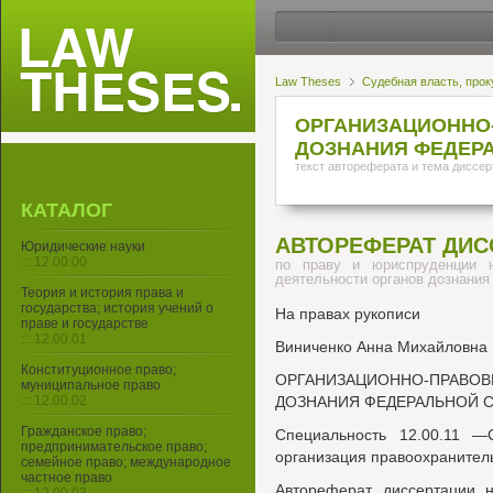
Law Theses
Судебная власть, прок
ОРГАНИЗАЦИОННО
ДОЗНАНИЯ ФЕДЕР
текст автореферата и тема диссер
КАТАЛОГ
АВТОРЕФЕРАТ ДИС
Юридические науки
::: 12.00.00
по праву и юриспруденции н
деятельности органов дознани
Теория и история права и
государства; история учений о
На правах рукописи
праве и государстве
::: 12.00.01
Виниченко Анна Михайловна
Конституционное право;
ОРГАНИЗАЦИОННО-ПРАВОВ
муниципальное право
::: 12.00.02
ДОЗНАНИЯ ФЕДЕРАЛЬНОЙ 
Гражданское право;
Специальность 12.00.11 —С
предпринимательское право;
организация правоохранител
семейное право; международное
частное право
Автореферат диссертации н