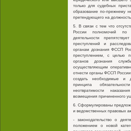
только для судебных прист
образование по-прежнему н
претендующего на должность
5. В связи с тем что отсут
России полномочий по о
деятельности препятству
преступлений и расследов
органам дознания ФССП Рос
преступлением, с целью п
органов дознания служ
осуществляющим оперативно
отнести органы ФССП России
создать необходимые и д
принципа обязательнос
неотвратимости наказан
возмещения причиненного у
6. Сформулированы предлож
и ведомственных правовых акт
- законодательство о деят
положением о новой кате