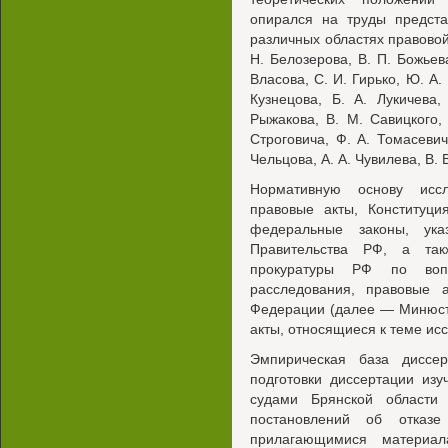
опирался на труды предста
различных областях правовой 
Н. Белозерова, В. П. Божьева
Власова, С. И. Гирько, Ю. А. 
Кузнецова, Б. А. Лукичева
Рыжакова, В. М. Савицкого, 
Строговича, Ф. А. Томасевич
Чельцова, А. А. Чувилева, В. 
Нормативную основу иссл
правовые акты, Конституц
федеральные законы, ук
Правительства РФ, а так
прокуратуры РФ по вопр
расследования, правовые 
Федерации (далее — Минюст
акты, относящиеся к теме ис
Эмпирическая база диссер
подготовки диссертации из
судами Брянской области
постановлений об отказе
прилагающимися материал