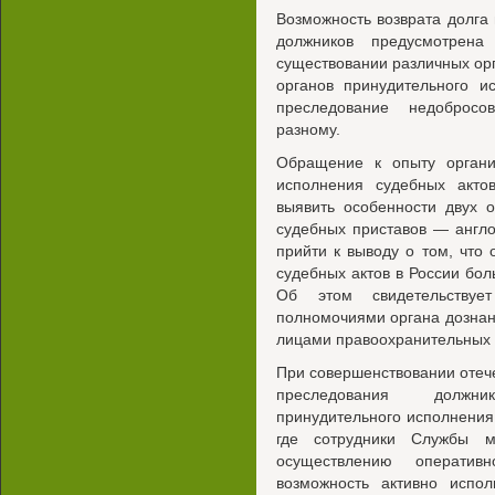
Возможность возврата долга 
должников предусмотрена
существовании различных ор
органов принудительного и
преследование недобросо
разному.
Обращение к опыту органи
исполнения судебных акто
выявить особенности двух 
судебных приставов — англ
прийти к выводу о том, что
судебных актов в России бо
Об этом свидетельству
полномочиями органа дознан
лицами правоохранительных
При совершенствовании отеч
преследования должни
принудительного исполнения
где сотрудники Службы 
осуществлению оператив
возможность активно испо