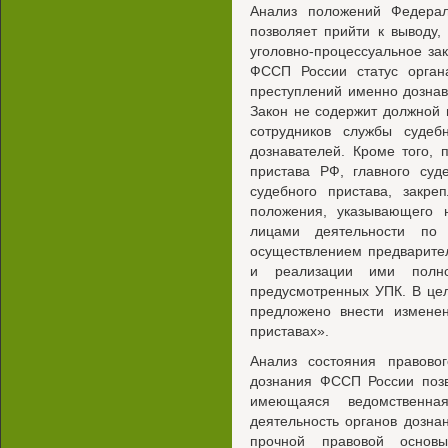
Анализ положений Федерал
позволяет прийти к выводу,
уголовно-процессуальное за
ФССП России статус органа
преступлений именно дозна
Закон не содержит должной 
сотрудников службы судеб
дознавателей. Кроме того, 
пристава РФ, главного суд
судебного пристава, закр
положения, указывающего 
лицами деятельности по
осуществлением предварите
и реализации ими полно
предусмотренных УПК. В цел
предложено внести измене
приставах».
Анализ состояния правовог
дознания ФССП России позв
имеющаяся ведомственна
деятельность органов дозна
прочной правовой основ