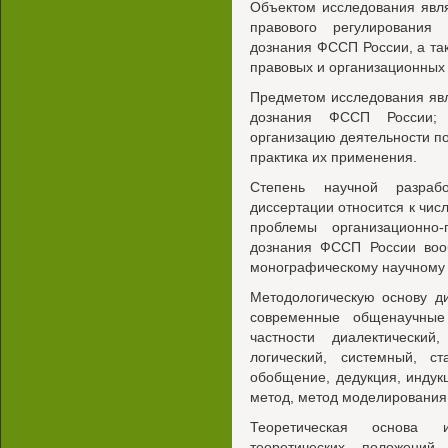
Объектом исследования явл
правового регулирования
дознания ФССП России, а та
правовых и организационных 
Предметом исследования явл
дознания ФССП России; 
организацию деятельности по
практика их применения.
Степень научной разраб
диссертации относится к чис
проблемы организационно-
дознания ФССП России воо
монографическому научному
Методологическую основу д
современные общенаучные
частности диалектический,
логический, системный, ст
обобщение, дедукция, индук
метод, метод моделирования 
Теоретическая основа 
теоретических положений