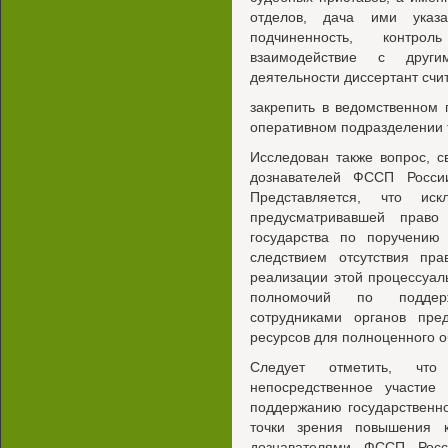
отделов, дача ими ука
подчиненность, контро
взаимодействие с другим
деятельности диссертант сч
закрепить в ведомственном
оперативном подразделении 
Исследован также вопрос, с
дознавателей ФССП Росси
Представляется, что и
предусматривавшей право
государства по поручению
следствием отсутствия пр
реализации этой процессуал
полномочий по поддерж
сотрудниками органов пред
ресурсов для полноценного о
Следует отметить, чт
непосредственное участие
поддержанию государственн
точки зрения повышения к
дознавателями ФССП Росс