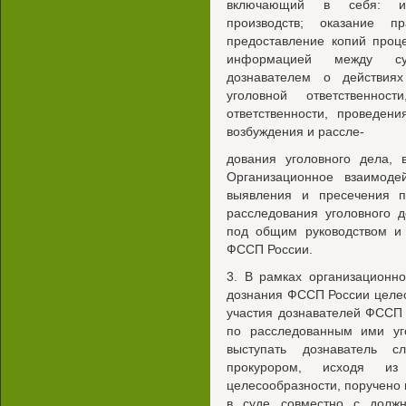
включающий в себя: из
производств; оказание п
предоставление копий проц
информацией между суд
дознавателем о действия
уголовной ответственнос
ответственности, проведен
возбуждения и рассле-
дования уголовного дела, 
Организационное взаимоде
выявления и пресечения пр
расследования уголовного 
под общим руководством и 
ФССП России.
3. В рамках организационн
дознания ФССП России целе
участия дознавателей ФССП 
по расследованным ими уг
выступать дознаватель с
прокурором, исходя из
целесообразности, поручено
в суде совместно с долж