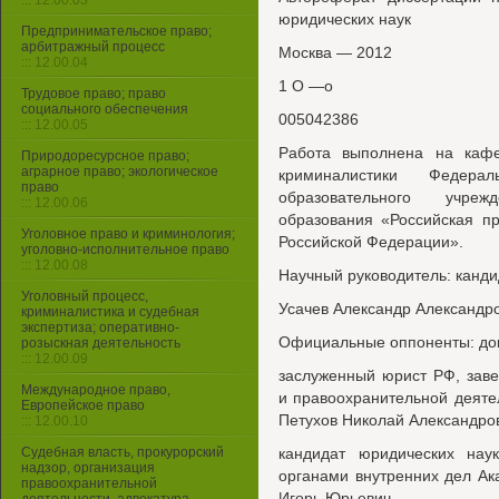
::: 12.00.03
юридических наук
Предпринимательское право;
арбитражный процесс
Москва — 2012
::: 12.00.04
1 О —о
Трудовое право; право
социального обеспечения
005042386
::: 12.00.05
Работа выполнена на кафе
Природоресурсное право;
аграрное право; экологическое
криминалистики Федерал
право
образовательного учре
::: 12.00.06
образования «Российская п
Уголовное право и криминология;
Российской Федерации».
уголовно-исполнительное право
::: 12.00.08
Научный руководитель: канди
Уголовный процесс,
Усачев Александр Александр
криминалистика и судебная
экспертиза; оперативно-
Официальные оппоненты: док
розыскная деятельность
::: 12.00.09
заслуженный юрист РФ, зав
Международное право,
и правоохранительной деяте
Европейское право
Петухов Николай Александро
::: 12.00.10
Судебная власть, прокурорский
кандидат юридических нау
надзор, организация
органами внутренних дел А
правоохранительной
Игорь Юрьевич