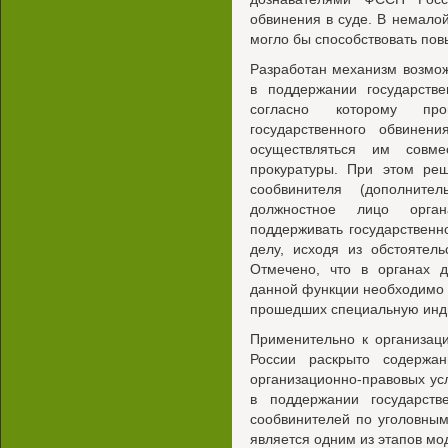
обвинения в суде. В немало
могло бы способствовать по
Разработан механизм возмо
в поддержании государств
согласно которому про
государственного обвине
осуществляться им совм
прокуратуры. При этом реш
сообвинителя (дополните
должностное лицо орган
поддерживать государственн
делу, исходя из обстоятел
Отмечено, что в органах 
данной функции необходимо 
прошедших специальную инди
Применительно к организац
России раскрыто содержан
организационно-правовых ус
в поддержании государств
сообвинителей по уголовны
является одним из этапов мо