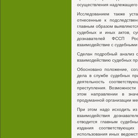
осуществления надлежащего 
Исследованием также уста
отнесенные к подследстве
главным образом выявляются
судебных и иных актов, су
дознавателей ФССП Рос
взаимодействие с судебными
Сделан подробный анализ о
взаимодействию судебных при
Обосновано положение, сог
дела в службе судебных пр
деятельность соответств
преступления. Возможности
этом направлении в знач
продуманной организации ме
При этом надо исходить из
взаимодействия дознавател
отводится главным судебн
издания соответствующих
использования иных ведомс