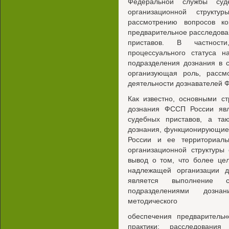
Федеральной службы суд
организационной структ
рассмотрению вопросов ко
предварительное расследова
приставов. В частност
процессуального статуса н
подразделения дознания в 
организующая роль, рассм
деятельности дознавателей 
Как известно, основными с
дознания ФССП России яв
судебных приставов, а та
дознания, функционирующие
России и ее территориаль
организационной структуры
вывод о том, что более це
надлежащей организации д
является выполнение с
подразделениями дозна
методического
обеспечения предварительн
практики; расследовани