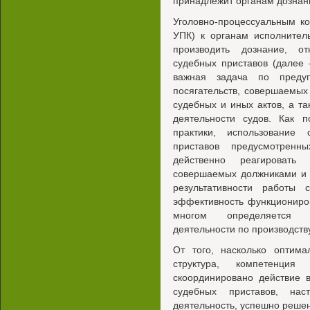
принадлежит органам дознан
Уголовно-процессуальным к
УПК) к органам исполнител
производить дознание, о
судебных приставов (далее
важная задача по преду
посягательств, совершаемых
судебных и иных актов, а т
деятельности судов. Как п
практики, использование
приставов предусмотрен
действенно реагировать
совершаемых должниками и 
результативности работы 
эффективность функциониро
многом определяется о
деятельности по производств
От того, насколько оптима
структура, компетенци
скоординировано действие 
судебных приставов, наст
деятельность, успешно реше