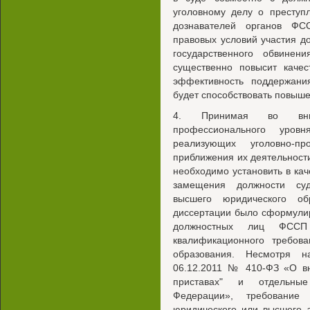
уголовному делу о преступ
дознавателей органов ФС
правовых условий участия 
государственного обвинен
существенно повысит качес
эффективность поддержания
будет способствовать повыш
4. Принимая во вним
профессионального уро
реализующих уголовно-п
приближения их деятельност
необходимо установить в ка
замещения должности суд
высшего юридического о
диссертации было сформули
должностных лиц ФССП 
квалификационного требов
образования. Несмотря н
06.12.2011 № 410-ФЗ «О вн
приставах" и отдельные
Федерации», требование
юридического или высшего 