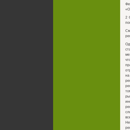
Фе
«О
2 
по
См
рек
Од
ст
ме
чт
пр
от
на
ре
ре
то
ры
ин
ре
сл
вс
Не
ре