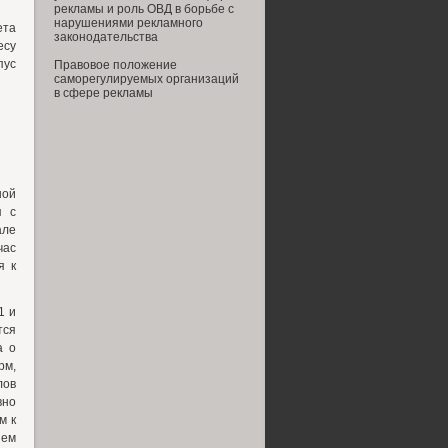
рекламы и роль ОВД в борьбе с
нарушениями рекламного
ета
законодательства
есу
пус
Правовое положение
саморегулируемых организаций
в сфере рекламы
ной
я с
але
час
я к
1 и
тся
а о
рм,
лов
вно
м к
ием