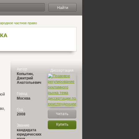
Найти
народное частное право
КА
Автор
Диссертация
Копытин,
Дмитрий
Анатольевич
Город
вой
Москва
во,
Год
Читать
2008
Купить
Звание
кандидата
юридических
наук