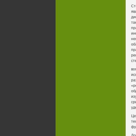
Ст
яв
ди
та
пр
ин
не
об
пр
ре
ст
во
ис
ра
«р
об
из
ср
уд
Це
те
фу
До