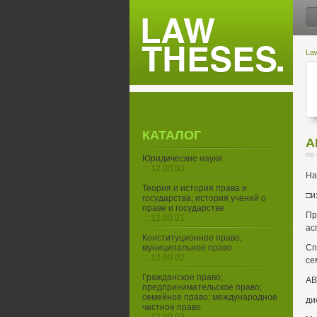
La
КАТАЛОГ
А
по
Юридические науки
::: 12.00.00
На
Теория и история права и
□и
государства; история учений о
праве и государстве
Пр
::: 12.00.01
ас
Конституционное право;
муниципальное право
Сп
::: 12.00.02
се
Гражданское право;
АВ
предпринимательское право;
семейное право; международное
ди
частное право