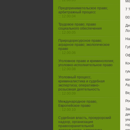
::: 12.00.03
Мо
Предпринимательское право;
7 
арбитражный процесс
::: 12.00.04
00
Трудовое право; право
Ди
социального обеспечения
Ло
::: 12.00.05
На
Природоресурсное право;
аграрное право; экологическое
Гу
право
::: 12.00.06
Оф
Уголовное право и криминология;
Ко
уголовно-исполнительное право
::: 12.00.08
гу
Уголовный процесс,
ка
криминалистика и судебная
Ау
экспертиза; оперативно-
розыскная деятельность
Ве
::: 12.00.09
Ро
Международное право,
Европейское право
За
::: 12.00.10
ди
Судебная власть, прокурорский
ун
надзор, организация
го
правоохранительной