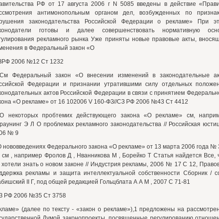
авительства РФ от 17 августа 2006 г N 5085 введены в действие «Прав
ссмотрения антимонопольным органом дел, возбужденных по призна
рушения законодательства Российской Федерации о рекламе» При э
конодатели готовы и далее совершенствовать нормативную осн
гулирования рекламного рынка Уже приняты новые правовые акты, внося
менения в Федеральный закон «О
ЗРФ 2006 №12 Ст 1232
См Федеральный закон «О внесении изменений в законодательные а
ссийской Федерации и признании утратившими силу отдельных положе
конодательных актов Российской Федерации в связи с принятием Федеральн
кона «О рекламе» от 16 102006 V 160-ФЗ//СЗ РФ 2006 №43 Ст 4412
О некоторых пробтемих действующего закона «О рекламе» см, напри
раунинг Э Л О проблемах рекламного законодательства // Российская юсти
06 № 9
О нововведениях Федерального закона «О рекламе» от 13 марта 2006 года № 
 см , например Фролов Д , Нванникова М , Борейко Т Статья найдется Все, 
 хотели знать о новом законе // Индустрия рекламы, 2006 № 17 С 12, Право
ддержка рекламы и защита интеллектуальной собственности Сборник / с
бишский II Г, под общей редакцией Гольцблата А А М , 2007 С 71-81
СЗ РФ 2006 №35 Ст 3758
кламе» (далее по тексту - «закон о рекламе»),1 предложены на рассмотре
сударственной Думой законопроекты, посвященные регулированию отноше