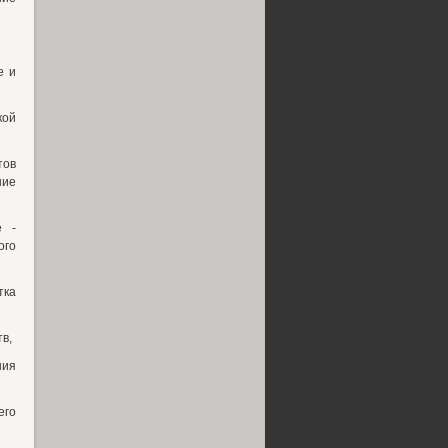
е и
кой
ов
ние
е -
ого
тка
в,
ния
его