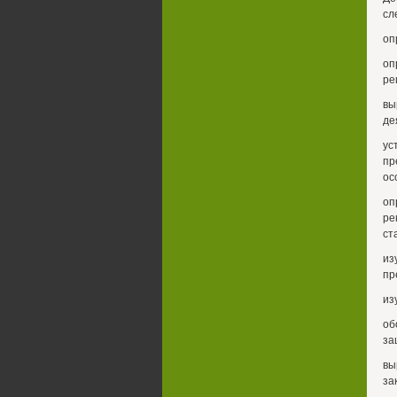
сл
оп
оп
ре
вы
де
у
пр
ос
оп
ре
ст
из
пр
из
об
за
вы
за