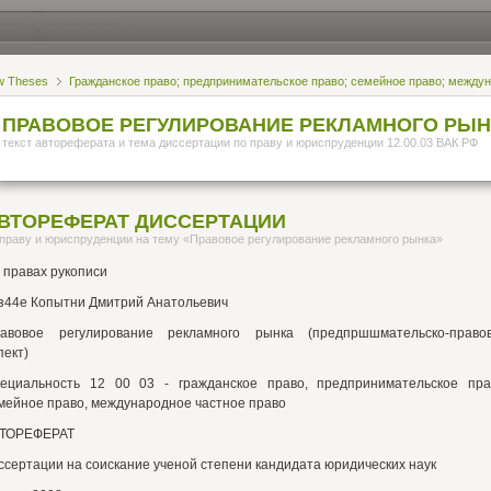
w Theses
Гражданское право; предпринимательское право; семейное право; между
ПРАВОВОЕ РЕГУЛИРОВАНИЕ РЕКЛАМНОГО РЫН
текст автореферата и тема диссертации по праву и юриспруденции 12.00.03 ВАК РФ
ВТОРЕФЕРАТ ДИССЕРТАЦИИ
 праву и юриспруденции на тему «Правовое регулирование рекламного рынка»
 правах рукописи
з44е Копытни Дмитрий Анатольевич
авовое регулирование рекламного рынка (предпршшмательско-право
пект)
ециальность 12 00 03 - гражданское право, предпринимательское пра
мейное право, международное частное право
ТОРЕФЕРАТ
ссертации на соискание ученой степени кандидата юридических наук