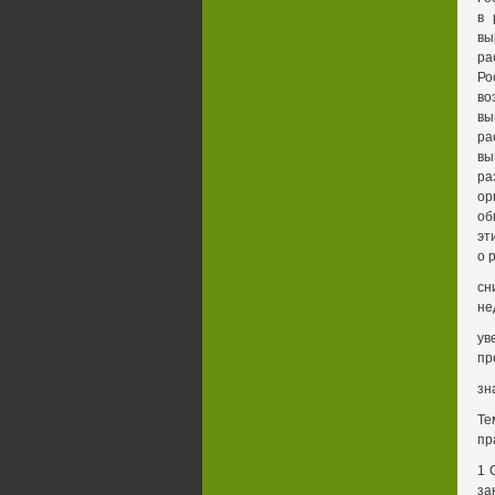
в 
вы
ра
Ро
во
вы
ра
вы
ра
ор
об
эт
о 
сн
не
ув
пр
зн
Те
пр
1 
за