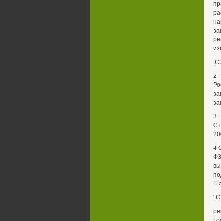
пр
ра
на
за
ре
из
|С
2 
Ро
за
за
3 
Ст
20
4 
Ф3
вы
по
Ша
' 
ре
Го