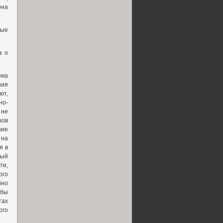
она
вые
а о
нка
ния
ют,
но-
 не
ров
ние
 на
я в
ный
ти,
ого
йно
 бы
тах
ого