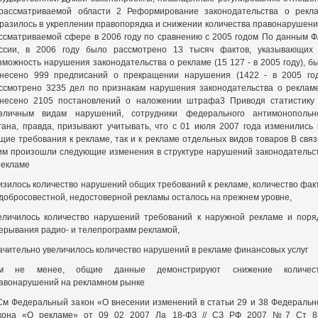
рассматриваемой области 2 Реформирование законодательства о рекл
разилось в укреплении правопорядка и снижении количества правонарушени
ссматриваемой сфере в 2006 году по сравнению с 2005 годом По данным 
ссии, в 2006 году было рассмотрено 13 тысяч фактов, указывающих
зможность нарушения законодательства о рекламе (15 127 - в 2005 году), б
несено 999 предписаний о прекращении нарушения (1422 - в 2005 год
ссмотрено 3235 дел по признакам нарушения законодательства о реклам
несено 2105 постановлений о наложении штрафа3 Приводя статистику
зличным видам нарушений, сотрудники федерального антимонопольн
гана, правда, призывают учитывать, что с 01 июля 2007 года изменились 
щие требования к рекламе, так и к рекламе отдельных видов товаров В связ
им произошли следующие изменения в структуре нарушений законодательс
рекламе
изилось количество нарушений общих требований к рекламе, количество фак
добросовестной, недостоверной рекламы осталось на прежнем уровне,
еличилось количество нарушений требований к наружной рекламе и поря
ерывания радио- и телепрограмм рекламой,
ачительно увеличилось количество нарушений в рекламе финансовых услуг
м не менее, общие данные демонстрируют снижение количест
авонарушений на рекламном рынке
См Федеральный закон «О внесении изменений в статьи 29 и 38 Федеральн
кона «О рекламе» от 09 02 2007 Ла 18-ФЗ // СЗ РФ 2007 №7 Ст 8