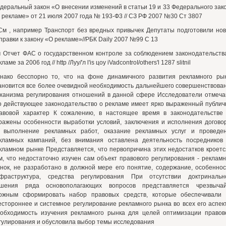
деральный закон «О внесении изменений в статьи 19 и 33 Федерального зак
 рекламе» от 21 июля 2007 года № 193-Ф3 // СЗ РФ 2007 №30 Ст 3807
См , например Транспорт без вредных привычек Депутаты подготовили но
правки к закону «О рекламе»//РБК Daily 2007 №99 С 13
 Отчет ФАС о государственном контроле за соблюдением законодательств
ламе за 2006 год // http /Луу/'л l'is цоу iVadcontroI/others'l 1287 slitnil
нако бесспорно то, что на фоне динамичного развития рекламного ры
ановится все более очевидной необходимость дальнейшего совершенствова
ханизма регулирования отношений в данной сфере Исследователи отмеча
о действующее законодательство о рекламе имеет ярко выраженный публич
авовой характер К сожалению, в настоящее время в законодательстве
ражены особенности выработки условий, заключения и исполнения догово
 выполнение рекламных работ, оказание рекламных услуг и проведе
кламных кампаний, без внимания оставлена деятельность посредников
кламном рынке Представляется, что первопричина этих недостатков кроетс
м, что недостаточно изучен сам объект правового регулирования - реклам
нок, не разработано в должной мере его понятие, содержание, особеннос
фраструктура, средства регулирования При отсутствии доктринальн
шения ряда основополагающих вопросов представляется чрезвыча
ожным сформировать набор правовых средств, которые обеспечивали
естороннее и системное регулирование рекламного рынка во всех его аспек
обходимость изучения рекламного рынка для целей оптимизации правов
гулирования и обусловила выбор темы исследования