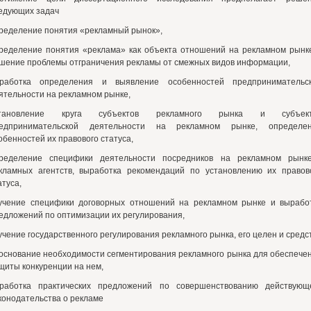
едующих задач
ределение понятия «рекламный рынок»,
ределение понятия «реклама» как объекта отношений на рекламном рынк
шение проблемы отграничения рекламы от смежных видов информации,
работка определения и выявление особенностей предпринимательс
ятельности на рекламном рынке,
становление круга субъектов рекламного рынка и субъект
едпринимательской деятельности на рекламном рынке, определе
обенностей их правового статуса,
ределение специфики деятельности посредников на рекламном рынк
кламных агентств, выработка рекомендаций по установлению их правов
атуса,
учение специфики договорных отношений на рекламном рынке и вырабо
едложений по оптимизации их регулирования,
учение государственного регулирования рекламного рынка, его целен и средст
основание необходимости сегментирования рекламного рынка для обеспече
щиты конкуренции на нем,
работка практических предложений по совершенствованию действующ
конодательства о рекламе