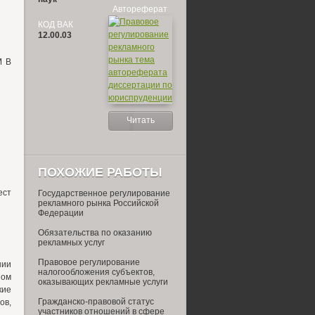
Автореферат
КОД ВАК
12.00.03
М В
Читать
ПОХОЖИЕ РАБОТЫ
ест
Государственное регулирование
рекламного рынка Российской
Федерации
Обязательства по оказанию
рекламных услуг
Правовое регулирование
нии
налогообложения субъектов,
ном
оказывающих рекламные услуги
кие
Гражданско-правовой статус
ов,
участников отношений в сфере