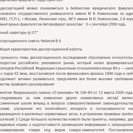
идический факультет, аудитория 826
диссертацией можно ознакомиться в библиотеке юридического факульт
сковского государственного университета имени М В Ломоносова по адр
9991, ГСП-1, г Москва, Ленинские горы, МГУ имени М В Ломоносова, 2-й кор
манитарных факультетов Автореферат разослан ' .3 » сентября 2008 года.
еный секретарь /у) СГ"
ссертационного совета Чибисов В А
 Общая характеристика диссертационной работы
туальность темы диссертационного исследования обусловлена относитель
лодостью российского рекламного рынка, который начал формироватьс
реходом Российской Федерации к рыночным отношениям в конце 80-х — нач
-х годов XX века, восстановился после финансового кризиса 1998 года и сей
одолжает активно развиваться, предъявляя все более высокие требовани
честву правового регулирования
инятие Федерального закона «О рекламе» № 108-ФЗ от 13 марта 2006 года
следовавшее за ним изменение других нормативных актов2 являе
сомненным шагом вперед в вопросе совершенствования законодательств
кламе, улучшения его понятийного аппарата и согласованности но
держащихся в различных нормативных актах, в устранении правовых пробе
коллизий 3 Среди большого количества новелл были приняты, например, да
идаемые нормы о недопустимости размещения информации о запрещенно
кламированию товаре под видом товара-заменителя4 Постановлен