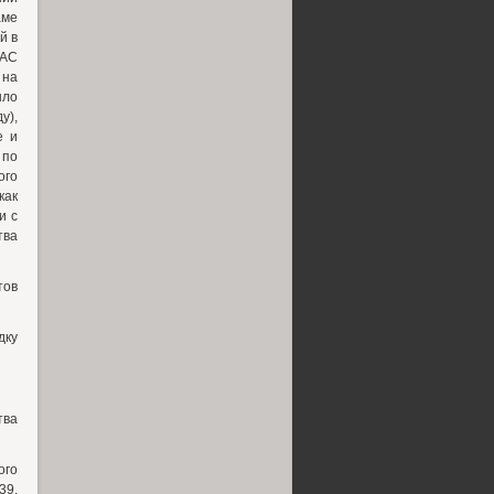
аме
й в
ФАС
 на
ыло
у),
е и
 по
ого
как
и с
тва
тов
дку
ва
ого
39,