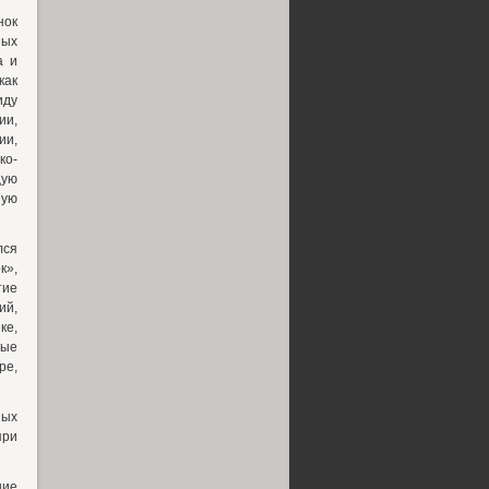
нок
ных
а и
как
иду
ии,
и,
ко-
щую
ную
лся
к»,
тие
ий,
ке,
ные
ре,
ных
при
ние