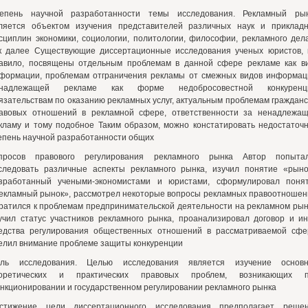
епень научной разработанности темы исследования. Рекламный ры
ляется объектом изучения представителей различных наук и приклад
сциплин экономики, социологии, политологии, философии, рекламного дел
к далее Существующие диссертационные исследования ученых юристов, 
авило, посвящены отдельным проблемам в данной сфере рекламе как в
формации, проблемам отграничения рекламы от смежных видов информац
надлежащей рекламе как форме недобросовестной конкуренци
язательствам по оказанию рекламных услуг, актуальным проблемам гражданс
авовых отношений в рекламной сфере, ответственности за ненадлежа
кламу и тому подобное Таким образом, можно констатировать недостаточ
епень научной разработанности общих
просов правового регулирования рекламного рынка Автор попыта
следовать различные аспекты рекламного рынка, изучил понятие «рыно
зработанный учеными-экономистами и юристами, сформулировал поня
екламный рынок», рассмотрел некоторые вопросы рекламных правоотношен
ратился к проблемам предпринимательской деятельности на рекламном рын
учил статус участников рекламного рынка, проанализировал договор и и
едства регулирования общественных отношений в рассматриваемой сфе
елил внимание проблеме защиты конкуренции
ль исследования. Целью исследования является изучение основ
оретических и практических правовых проблем, возникающих 
нкционировании и государственном регулировании рекламного рынка
стижение цели диссертационного исследования предполагает реше