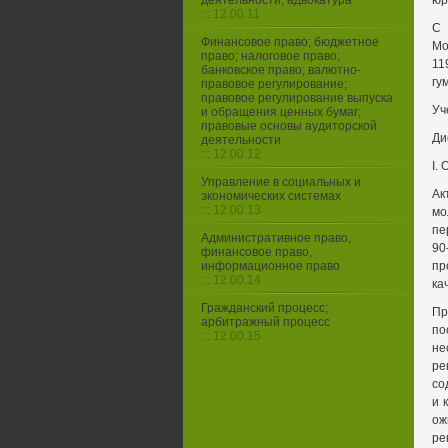
деятельности, адвокатура
юр
::: 12.00.11
С 
Финансовое право; бюджетное
Мо
право; налоговое право;
11
банковское право; валютно-
гу
правовое регулирование;
правовое регулирование выпуска
Уч
и обращения ценных бумаг;
правовые основы аудиторской
Ди
деятельности
::: 12.00.12
I.
Управление в социальных и
Ак
экономических системах
::: 12.00.13
мо
пе
Административное право,
90
финансовое право,
информационное право
пр
::: 12.00.14
ка
Гражданский процесс;
Пр
арбитражный процесс
по
::: 12.00.15
не
ре
со
и 
ож
ре