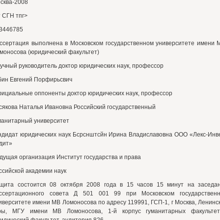
сква-2008
? СГН тпг>
3446785
ссертация выполнена в Московском государственном университете имени 
моносова (юридический факультет)
учный руководитель доктор юридических наук, профессор
бин Евгений Порфирьсвич
ициальные оппоненты доктор юридических наук, профессор
сякова Наталья Ивановна Российский государственный
манитарный университет
ндидат юридических наук Бсрснштсйн Ирина Владиславовна ООО «Лекс-Инв
дит»
дущая организация Институт государства и права
ссийской академии наук
щита состоится 08 октября 2008 года в 15 часов 15 минут на заседа
ссертационного совета Д 501 001 99 при Московском государствен
иверситете имени МВ Ломоносова по адресу 119991, ГСП-1, г Москва, Ленинс
ры, МГУ имени МВ Ломоносова, 1-й корпус гуманитарных факультет