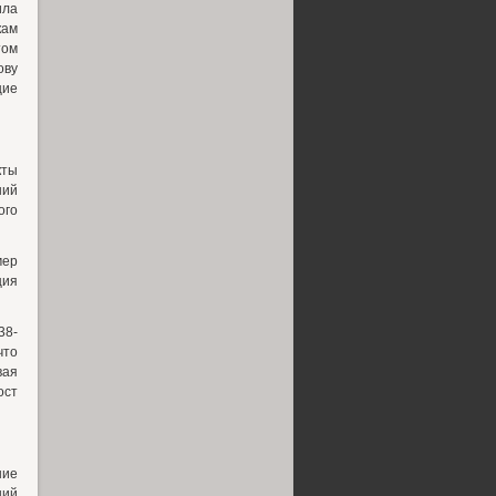
ила
кам
том
ову
щие
кты
ний
ого
мер
ция
38-
что
вая
ост
ние
ний