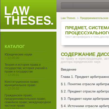
Law Theses
Предпринимательское 
ПРЕДМЕТ, СИСТЕ
ПРОЦЕССУАЛЬНОГ
текст автореферата и тема диссер
КАТАЛОГ
СОДЕРЖАНИЕ ДИС
Юридические науки
::: 12.00.00
по праву и юриспруденции, ав
доктора юридических наук
Теория и история права и
государства; история учений о
Введение
праве и государстве
::: 12.00.01
Глава 1. Предмет арбитражно
Конституционное право;
§ 1. Понятие отрасли арбитр
муниципальное право
::: 12.00.02
§ 2. Предмет отрасли арбитр
Гражданское право;
§ 3. Предмет науки арбитраж
предпринимательское право;
семейное право; международное
частное право
§ 4. Источники отрасли арби