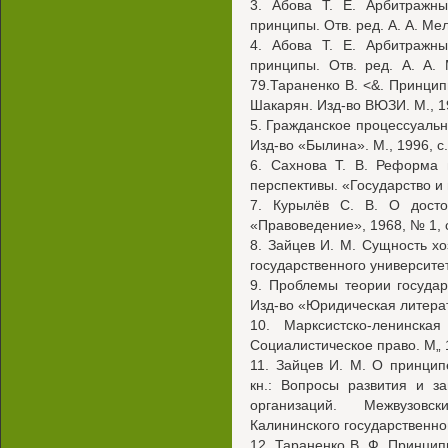
3. Абова Т. Е. Арбитражн
принципы. Отв. ред. А. А. Мел
4. Абова Т. Е. Арбитражн
принципы. Отв. ред. А. А. 
79.Тараненко В. <&. Принцип
Шакарян. Изд-во ВЮЗИ. М., 19
5. Гражданское процессуальн
Изд-во «Былина». М., 1996, с.
6. Сахнова Т. В. Реформа 
перспективы. «Государство и 
7. Курылёв С. В. О досто
«Правоведение», 1968, № 1, с.
8. Зайцев И. M. Сущность хо
государственного университет
9. Проблемы теории государ
Изд-во «Юридическая литерату
10. Марксистско-ленинска
Социалистическое право. М„ 1
11. Зайцев И. М. О принцип
кн.: Вопросы развития и з
организаций. Межвузовс
Калининского государственног
12. Тараненко В. Ф. Принцип