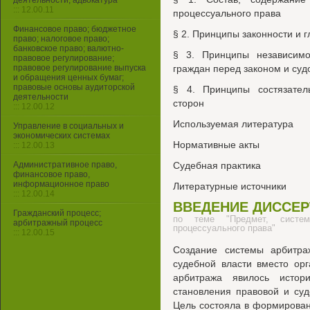
деятельности, адвокатура
::: 12.00.11
процессуального права
Финансовое право; бюджетное
§ 2. Принципы законности и 
право; налоговое право;
банковское право; валютно-
§ 3. Принципы независимо
правовое регулирование;
правовое регулирование выпуска
граждан перед законом и суд
и обращения ценных бумаг;
правовые основы аудиторской
§ 4. Принципы состязател
деятельности
сторон
::: 12.00.12
Используемая литература
Управление в социальных и
экономических системах
Нормативные акты
::: 12.00.13
Административное право,
Судебная практика
финансовое право,
информационное право
Литературные источники
::: 12.00.14
ВВЕДЕНИЕ ДИССЕ
Гражданский процесс;
по теме "Предмет, систе
арбитражный процесс
процессуального права"
::: 12.00.15
Создание системы арбитра
судебной власти вместо орг
арбитража явилось истор
становления правовой и су
Цель состояла в формирован