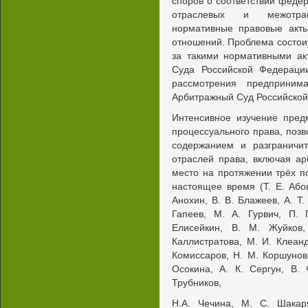
споров о соответствии феде
отраслевых и межотрас
нормативные правовые акты
отношений. Проблема состоит
за такими нормативными ак
Суда Российской Федераци
рассмотрения предприним
Арбитражный Суд Российской
Интенсивное изучение пред
процессуального права, поз
содержанием и разграничи
отраслей права, включая а
место на протяжении трёх п
настоящее время (Т. Е. Абов
Анохин, В. В. Блажеев, А. Т.
Гапеев, М. А. Гурвич, П. 
Елисейкин, В. М. Жуйков
Каллистратова, М. И. Клеанд
Комиссаров, Н. М. Коршунов,
Осокина, А. К. Сергун, В.
Трубников,
H.A. Чечина, M. С. Шакар