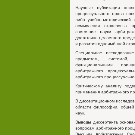
Научные публикации посл
процессуального права нос
либо учебно-методический 
осмысления отраслевых п
состояние науки арбитра
достаточно целостного пред
и развития одноимённой отра
Специальное исследовани
предметом, системой,
функциональными прин
арбитражного процессуал
арбитражного процессуально
Критическому анализу подв
применения арбитражного пр
В диссертационном исследов
области философии, общей 
наук.
Выводы диссертанта основа
вопросам арбитражного проц
Высшим Арбитражным Судо