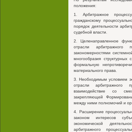
положения:
1. Арбитражное процесс
гражданскому процессуальн
порядок деятельности арбит
судебной власти.
2. Целенаправленное функ
отрасли арбитражного п
закономерностями системно
многообразия структурных 
формальную непротиворечив
материального права.
3. Необходимым условием э
отрасли арбитражного п
взаимодействие со смеж
закрепляющей Формировани
между ними полномочий и ор
4. Расширение процессуаль
законом интересов субъ
экономической деятель
арбитражного процессуал