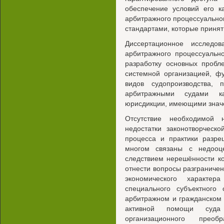
обеспечение условий его к
арбитражного процессуальног
стандартами, которые принят
Диссертационное исследо
арбитражного процессуальн
разработку основных пробл
системной организацией, ф
видов судопроизводства, 
арбитражными судами к
юрисдикции, имеющими значе
Отсутствие необходимой 
недостатки законотворческ
процесса и практики разре
многом связаны с недооце
следствием нерешённости ко
отнести вопросы разграниче
экономического характе
специального субъектного 
арбитражном и гражданском 
активной помощи суда
организационного прео