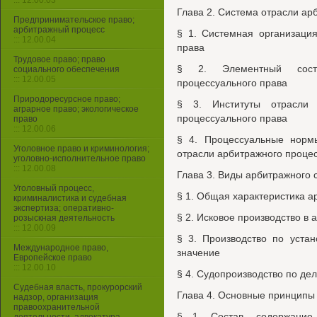
::: 12.00.03
Глава 2. Система отрасли ар
Предпринимательское право;
арбитражный процесс
§ 1. Системная организаци
::: 12.00.04
права
Трудовое право; право
§ 2. Элементный соста
социального обеспечения
::: 12.00.05
процессуального права
Природоресурсное право;
§ 3. Институты отрасли 
аграрное право; экологическое
процессуального права
право
::: 12.00.06
§ 4. Процессуальные норм
Уголовное право и криминология;
отрасли арбитражного проце
уголовно-исполнительное право
::: 12.00.08
Глава 3. Виды арбитражного 
Уголовный процесс,
§ 1. Общая характеристика а
криминалистика и судебная
экспертиза; оперативно-
§ 2. Исковое производство в
розыскная деятельность
::: 12.00.09
§ 3. Производство по уста
Международное право,
значение
Европейское право
::: 12.00.10
§ 4. Судопроизводство по дел
Судебная власть, прокурорский
Глава 4. Основные принципы
надзор, организация
правоохранительной
§ 1. Состав, содержание