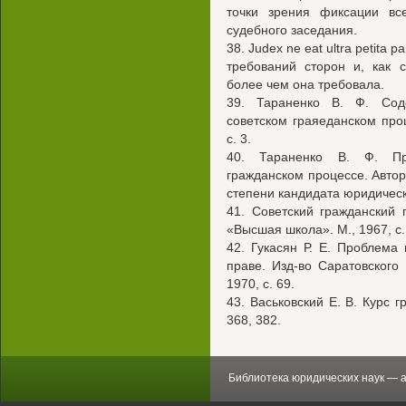
точки зрения фиксации вс
судебного заседания.
38. Judex ne eat ultra petita
требований сторон и, как 
более чем она требовала.
39. Тараненко В. Ф. Сод
советском граяеданском про
с. 3.
40. Тараненко В. Ф. При
гражданском процессе. Авто
степени кандидата юридически
41. Советский гражданский 
«Высшая школа». М., 1967, с.
42. Гукасян Р. Е. Проблема
праве. Изд-во Саратовского 
1970, с. 69.
43. Васьковский Е. В. Курс г
368, 382.
Библиотека юридических наук — 