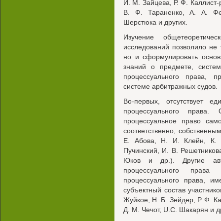
И. М. Зайцева, Р. Ф. Каллист-
В. Ф. Тараненко, А. А. Фе
Шерстюка и других.
Изучение общетеоретиче
исследований позволило не 
но и сформулировать основ
знаний о предмете, систем
процессуального права, п
системе арбитражных судов.
Во-первых, отсутствует е
процессуального права.
процессуальное право само
соответственно, собственны
Е. Абова, Н. И. Клейн, К.
Пучинский, И. В. Решетникова
Юков и др.). Другие ав
процессуального права 
процессуального права, и
субъектный состав участник
Жуйкое, Н. Б. Зейдер, Р. Ф. К
Д. М. Чечот, U.C. Шакарян и др