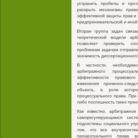
устранить пробелы и прот
раскрыть механизмы право
эффективной защиты прав и 
предпринимательской и иной
Вторая группа задач связ
теоретической модели арб
позволяет проверить со
проблемам задачам отправле
значимость диссертационног
В частности, необходим
арбитражного процессу
эффективности правового
изменения причинно-следс
объекта, в роли которо
процессуального права. При
либо поспешность таких прео
Как известно, арбитражное
саморегулирующимся сист
подсистемы социального упр
том, что все внутрисист
процессуального права 