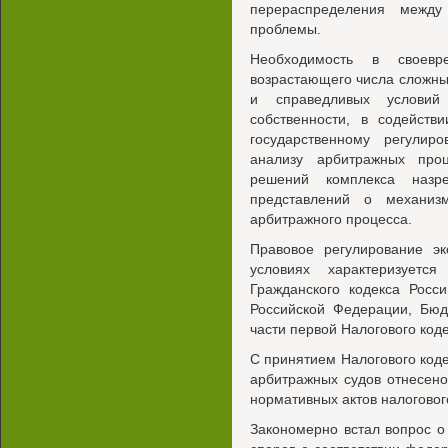
перераспределения между
проблемы.
Необходимость в своев
возрастающего числа сложны
и справедливых услови
собственности, в содейст
государственному регулир
анализу арбитражных про
решений комплекса назр
представлений о механиз
арбитражного процесса.
Правовое регулирование э
условиях характеризуетс
Гражданского кодекса Росс
Российской Федерации, Бюд
части первой Налогового код
С принятием Налогового код
арбитражных судов отнесено
нормативных актов налогово
Закономерно встал вопрос 