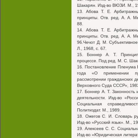
Шакарян. Изд-во ВЮЗИ. М., 19
13. Абова Т. Е. Арбитражн
принципы. Отв. ред. А. А. Ме
88.
14. Абова Т. Е. Арбитражн
принципы. Отв. ред. А. А. Ме
96.Чечот Д. М. Субъективно
Л., 1968, с. 67.
15. Боннер А. Т. Принцип
процессе. Под ред. М. С. Шак
16. Постановление Пленума 
года «О применении про
рассмотрении гражданских д
Верховного Суда СССР», 1983,
17. Боннер А. Т. Законность
деятельности. Изд-во «Росс
Социальная справедливос
Политиздат. М., 1989.
18. Ожегов С. И. Словарь р
Изд-во «Русский язык». М., 19
19. Алексеев С. С. Социальн
Изд-во «Юридическая литерату