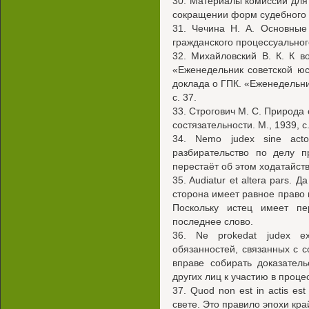
30. Материалы комиссии для
сокращении форм судебного су
31. Чечина Н. А. Основные
гражданского процессуального 
32. Михайловский В. К. К в
«Еженедельник советской ю
доклада о ГПК. «Еженедельни
с. 37.
33. Строгович М. С. Природа 
состязательности. М., 1939, с.
34. Nemo judex sine act
разбирательство по делу п
перестаёт об этом ходатайств
35. Audiatur et altera pars.
сторона имеет равное право 
Поскольку истец имеет пе
последнее слово.
36. Ne prokedat judex e
обязанностей, связанных с с
вправе собирать доказател
других лиц к участию в проце
37. Quod non est in actis es
свете. Это правило эпохи кр