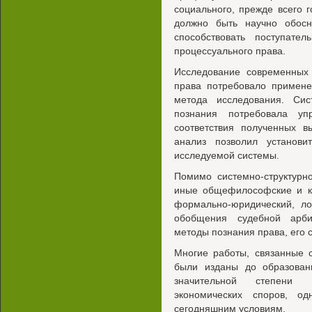
социального, прежде всего г
должно быть научно обосн
способствовать поступате
процессуального права.
Исследование современных 
права потребовало примене
метода исследования. Сис
познания потребовала у
соответствия полученных в
анализ позволил установ
исследуемой системы.
Помимо системно-структурн
иные общефилософские и ко
формально-юридический, ло
обобщения судебной арби
методы познания права, его 
Многие работы, связанные 
были изданы до образован
значительной степени 
экономических споров, од
сегодняшним условиям.