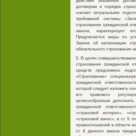
действия указанных догов
договорам и порядка страх
считает актуальными подго
требований системы «Зел
страховании гражданской отв
закона, характеризует 
Предлагаются меры по уст
Законе об организации ст
обязательного страхования а
5. В целях совершенствовани
страхования гражданской о
средств предложено подг
«Страхование» специальну
гражданской ответственнос
которой следует изложить по
его правового регулир
целесообразным дополнить 
гражданской ответственно
«страховой интерес», «ст
«страховой взнос»; в ст. 5 э
правоотношений в области ис
ст. 6 данного закона предл