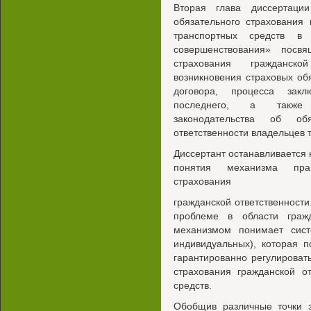
Вторая глава диссертаци
обязательного страхования 
транспортных средств в
совершенствования» посвя
страхования гражданск
возникновения страховых об
договора, процесса зак
последнего, а также х
законодательства об обя
ответственности владельцев 
Диссертант останавливается
понятия механизма прав
страхования
гражданской ответственности
проблеме в области граж
механизмом понимает сист
индивидуальных), которая 
гарантированно регулироват
страхования гражданской о
средств.
Обобщив различные точки з