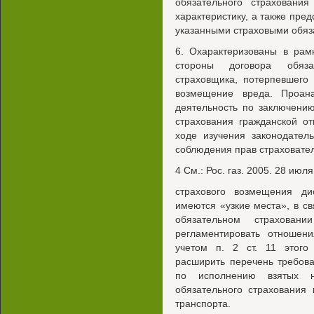
обязательного страхования
характеристику, а также пред
указанными страховыми обяз
6. Охарактеризованы в рам
стороны договора обязат
страховщика, потерпевшего
возмещение вреда. Проан
деятельность по заключени
страхования гражданской от
ходе изучения законодател
соблюдения прав страховате
4 См.: Рос. газ. 2005. 28 июля
страхового возмещения ди
имеются «узкие места», в с
обязательном страховани
регламентировать отношен
учетом п. 2 ст. 11 этого
расширить перечень требов
по исполнению взятых н
обязательного страхования 
транспорта.