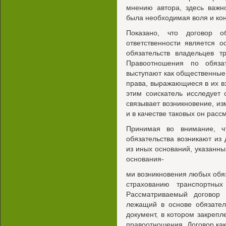
мнению автора, здесь важн
была необходимая воля и кон
Показано, что договор об
ответственности является 
обязательств владельцев т
Правоотношения по обяза
выступают как общественные
права, выражающиеся в их вз
этим соискатель исследует 
связывает возникновение, и
и в качестве таковых он рас
Принимая во внимание, ч
обязательства возникают из
из иных оснований, указанных
основания-
ми возникновения любых обяз
страхованию транспортных
Рассматриваемый договор 
лежащий в основе обязател
документ, в котором закрепл
правоотношения. Договор как