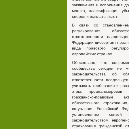
заключения и исполнения до
машин, классификация убы
споров и выплаты льгот.
В связи со становлением
регулирования обязате
ответственности владельц
Федерации диссертант проан
вида правового регулиро
европейских странах.
Обосновано, что совреме
сообщества сегодня не м
законодательства об обя
ответственности владельце
учитывать требования и разв
этим, проанализировав 
гражданско-правовые ак
обязательного страхования
вступления Российской Фе
установлению связей 
законодательством европей
страхования гражданской о