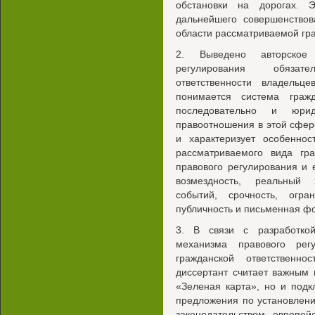
обстановки на дорогах. 
дальнейшего совершенствов
области рассматриваемой гра
2. Выведено авторское
регулирования обязате
ответственности владельц
понимается система гражд
последовательно и юриди
правоотношения в этой сфере
и характеризует особеннос
рассматриваемого вида гра
правового регулирования и 
возмездность, реальный х
событий, срочность, огран
публичность и письменная ф
3. В связи с разработко
механизма правового регу
гражданской ответственно
диссертант считает важным 
«Зеленая карта», но и подк
предложения по установлени
законодательством европей