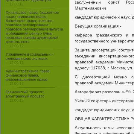
деятельности, адвокатура
заслуженный юрист Рос
::: 12.00.11
Мартенианович
Финансовое право; бюджетное
право; налоговое право;
кандидат юридических наук,
банковское право; валютно-
правовое регулирование;
Ведущая организация -
правовое регулирование выпуска
и обращения ценных бумаг;
кафедра гражданского и п
правовые основы аудиторской
государственного университе
деятельности
::: 12.00.12
Защита диссертации состоит
Управление в социальных и
заседании диссертационног
экономических системах
правовой академии Министе
::: 12.00.13
адресу: 117638, г. Москва, ул. 
Административное право,
финансовое право,
С диссертацией можно оз
информационное право
правовой академии Министер
::: 12.00.14
Автореферат разослан «-/У» 
Гражданский процесс;
арбитражный процесс
::: 12.00.15
Ученый секретарь диссертаци
кандидат юридических наук,
ОБЩАЯ ХАРАКТЕРИСТИКА 
Актуальность темы исследо
Федерации к эффективной 