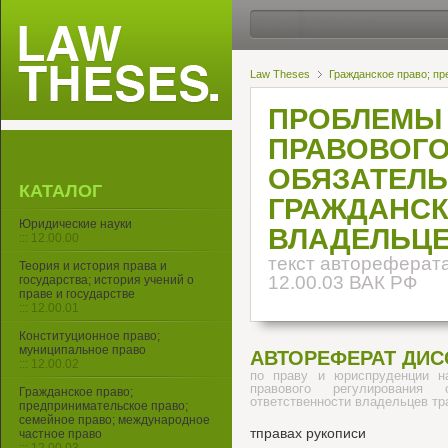
Law Theses
Гражданское право; пр
ПРОБЛЕМЫ
ПРАВОВОГО
ОБЯЗАТЕЛЬ
КАТАЛОГ
ГРАЖДАНСК
Юридические науки
ВЛАДЕЛЬЦЕ
::: 12.00.00
текст автореферата
Теория и история права и
12.00.03 ВАК РФ
государства; история учений о
праве и государстве
::: 12.00.01
Конституционное право;
муниципальное право
АВТОРЕФЕРАТ ДИС
::: 12.00.02
по праву и юриспруденции н
правового регулирования о
Гражданское право;
ответственности владельцев тр
предпринимательское право;
семейное право; международное
тправах рукописи
частное право