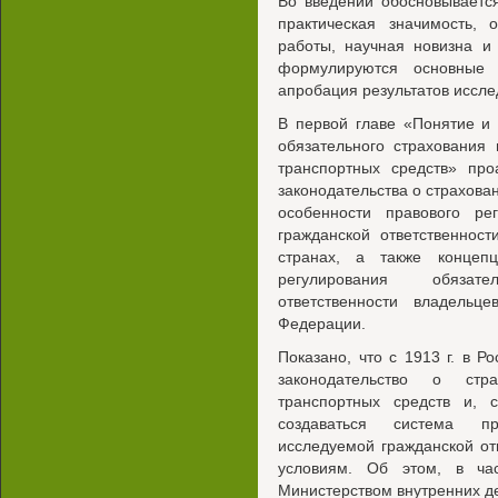
Во введении обосновывается
практическая значимость,
работы, научная новизна и
формулируются основные 
апробация результатов иссле
В первой главе «Понятие и 
обязательного страхования 
транспортных средств» про
законодательства о страхован
особенности правового рег
гражданской ответственнос
странах, а также концеп
регулирования обязате
ответственности владельц
Федерации.
Показано, что с 1913 г. в 
законодательство о стра
транспортных средств и, с
создаваться система пр
исследуемой гражданской от
условиям. Об этом, в час
Министерством внутренних де