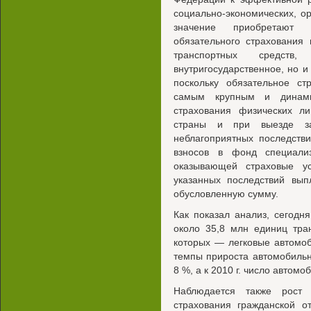
социально-экономических, 
значение приобретают 
обязательного страхования 
транспортных средс
внутригосударственное, но и
поскольку обязательное ст
самым крупным и динами
страхования физических ли
страны и при выезде з
неблагоприятных последств
взносов в фонд специализ
оказывающей страховые ус
указанных последствий вып
обусловленную сумму.
Как показал анализ, сегодн
около 35,8 млн единиц тра
которых — легковые автомоб
темпы прироста автомобильн
8 %, а к 2010 г. число автом
Наблюдается также рост 
страхования гражданской о