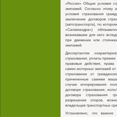
«Россия» Общие условия ст
экипажей. Согласно этому а
условия страхования гражд
заключение договоров стра
(автотранспорта), по которо
«Саламандра») обязывало
возникавшие для него вслед
при движении или стоянка
экипажей.
Диссертантом охарактери
страхования, уплаты премии 
правовые действия, права 
самих моторных экипажей от о
страховании от гражданск
причиненные самими маши
случае игнорирования пол
договоре страхования; исп
договора страхования гр
разрешение споров, возн
владельцев транспортных сре
Установлено, что важное