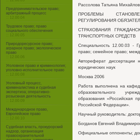
::: 12.00.03
Рассолова Татьяна Михайлов
Предпринимательское право;
арбитражный процесс
ПРОБЛЕМЫ СТАНОВЛ
::: 12.00.04
РЕГУЛИРОВАНИЯ ОБЯЗАТЕ
Трудовое право; право
СТРАХОВАНИЯ ГРАЖДАНС
социального обеспечения
::: 12.00.05
ТРАНСПОРТНЫХ СРЕДСТВ
Природоресурсное право;
Специальность 12.00.03 - 
аграрное право; экологическое
право; семейное право; меж
право
::: 12.00.06
Автореферат диссертации н
Уголовное право и криминология;
юридических наук
уголовно-исполнительное право
::: 12.00.08
Москва 2006
Уголовный процесс,
Работа выполнена на кафед
криминалистика и судебная
экспертиза; оперативно-
образовательного учре
розыскная деятельность
образования «Российская п
::: 12.00.09
Российской Федерации».
Международное право,
Европейское право
Научный руководитель: докто
::: 12.00.10
Богданов Евгений Владимиро
Судебная власть, прокурорский
надзор, организация
Официальные оппоненты; док
правоохранительной