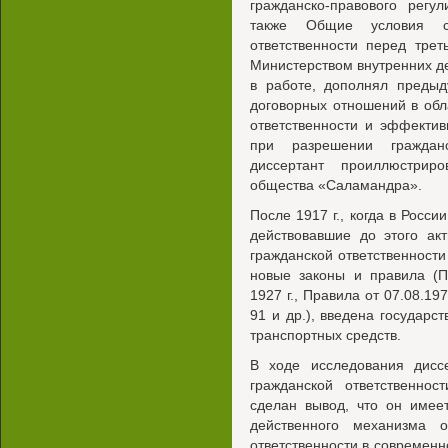
гражданско-правового рег
также Общие условия ст
ответственности перед тре
Министерством внутренних дел
в работе, дополнял предыд
договорных отношений в обл
ответственности и эффектив
при разрешении граждан
диссертант проиллюстрир
общества «Саламандра».
После 1917 г., когда в Росси
действовавшие до этого ак
гражданской ответственност
новые законы и правила (П
1927 г., Правила от 07.08.19
91 и др.), введена государс
транспортных средств.
В ходе исследования дисс
гражданской ответственнос
сделан вывод, что он имее
действенного механизма о
ответственности в современн