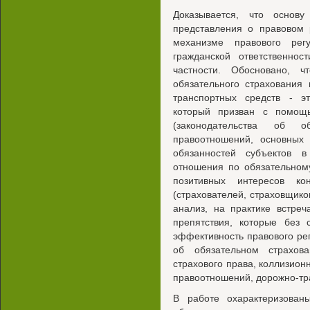
Доказывается, что основ
представления о правовом 
механизме правового регу
гражданской ответственнос
частности. Обосновано, ч
обязательного страхования 
транспортных средств - э
который призван с помощ
(законодательства об об
правоотношений, основных
обязанностей субъектов 
отношения по обязательном
позитивных интересов ко
(страхователей, страховщиков
анализ, на практике встре
препятствия, которые без 
эффективность правового ре
об обязательном страхов
страхового права, коллизион
правоотношений, дорожно-тра
В работе охарактеризова