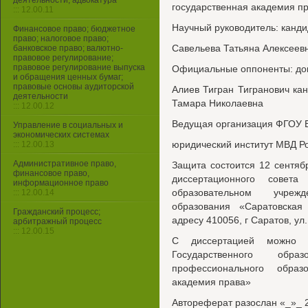
деятельности, адвокатура
государственная академия п
::: 12.00.11
Научный руководитель: канди
Финансовое право; бюджетное
право; налоговое право;
Савельева Татьяна Алексеев
банковское право; валютно-
правовое регулирование;
правовое регулирование выпуска
Официальные оппоненты: док
и обращения ценных бумаг;
правовые основы аудиторской
Алиев Тигран Тигранович ка
деятельности
Тамара Николаевна
::: 12.00.12
Ведущая организация ФГОУ 
Управление в социальных и
экономических системах
юридический институт МВД Р
::: 12.00.13
Административное право,
Защита состоится 12 сентяб
финансовое право,
диссертационного совет
информационное право
образовательном учреж
::: 12.00.14
образования «Саратовская
Гражданский процесс;
адресу 410056, г Саратов, ул
арбитражный процесс
::: 12.00.15
С диссертацией можно о
Государственного обра
профессионального образ
академия права»
Автореферат разослан «_»_ 