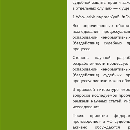
судебной защиты прав и зак
в отдельных случаях — к ущ
1 \v\vw агЫг ги/ргасЬ'уа5_!пГ
Все перечисленные обстоят
исследования процессуаль
оспаривании ненормативны
(бездействия) судебных п
процессе
Степень научной разра
разработанности процессуа
оспаривании ненормативны
(бездействия) судебных пр
процессуалистике можно обо
В правовой литературе име
вопросов исследуемой проб
рамками научных статей, ли
исследования
После принятия федера
производстве» и «О судебн
активно обсуждаются р