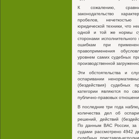
К сожалению, сравни
законодательство характ
пробелов, нечеткостью
юридической техники, что н
одной и той же нормы су
сторонами исполнительного 
ошибкам при применен
правоприменения обуслов
уровнем самих судебных пр
производственной загруженн
Эти обстоятельства и сл
оспаривании ненормативны
(бездействия) судебных п
категории являются по св
публично-правовых отношен
В последние три года наблю
количества дел об оспари
решений, действий (бездей
По данным ВАС России, за 
судами рассмотрено 4942 д
судебных приставов-испол