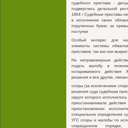
судебного пристава - дисц
подверглись детальной ре
1864 г Судебные приставы не
в исполнении своих обязан
порученных бумаг, за прев
поступки
Особый интерес для нас
элементы системы обжалов
приставов, так как они выкри
На неправомерные действи
подать жалобу в течен
оспариваемого действия 
решения и все другие, связа
споры (за исключением спор
решения суда судебным прис
округе которого исполнялось
приостанавливала действия
приостановлении исполнит
специальное определение суда
УГС споры и жалобы по исп
сокращенном порядке, 