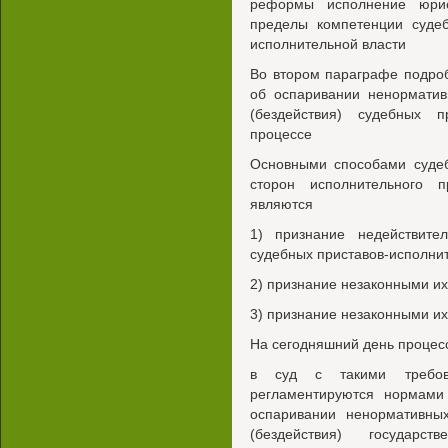
реформы исполнение юрис
пределы компетенции суде
исполнительной власти
Во втором параграфе подро
об оспаривании ненорматив
(бездействия) судебных п
процессе
Основными способами судеб
сторон исполнительного 
являются
1) признание недействите
судебных приставов-исполни
2) признание незаконными и
3) признание незаконными их
На сегодняшний день процес
в суд с такими требов
регламентируются нормам
оспаривании ненормативны
(бездействия) государс