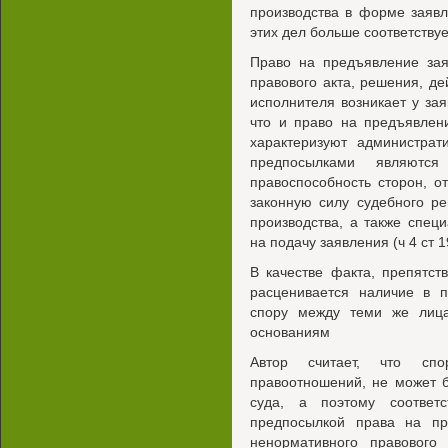
производства в форме заяв
этих дел больше соответству
Право на предъявление зая
правового акта, решения, де
исполнителя возникает у за
что и право на предъявлен
характеризуют администрат
предпосылками являются 
правоспособность сторон, о
законную силу судебного р
производства, а также спец
на подачу заявления (ч 4 ст 
В качестве факта, препятс
расценивается наличие в п
спору между теми же лиц
основаниям
Автор считает, что спо
правоотношений, не может 
суда, а поэтому соответ
предпосылкой права на пр
ненормативного правового 