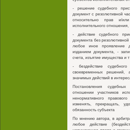
- решение судебного при
документ с резолютивной ча
относительно прав и/или
исполнительного отношения,
- действие судебного пр
документа без резолютивной ч
любое иное проявление д
изданием документа, - зап
счета, изъятие имущества и т 
- бездействие судебного
своевременных решений, 
значимых действий в интерес
Постановления судебных 
отношении участников исп
ненормативного правового
изменять, прекращать, у
обязанность субъекта
По мнению автора, в арбит
любое действие (бездейст