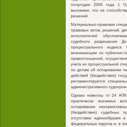
полугодии 2005 года 1 Од
высокими, что не способст
решений
Материально-правовая спец
правовых актов, решений, де
исполнителей обусловлив
судебного разрешения До
процессуального кодекса
возникающим из публично-п
правоотношений, осуществля
учета их процессуальной сп
по делам об оспаривании н
действий (бездействия) гос
регламентируется специал
административного судопрои
Однако новеллы гл 24 АПК
практически значимых во
оспаривании ненормативны
(бездействия) судебных п
отсутствию единообразия в
федеральных округов и, в к