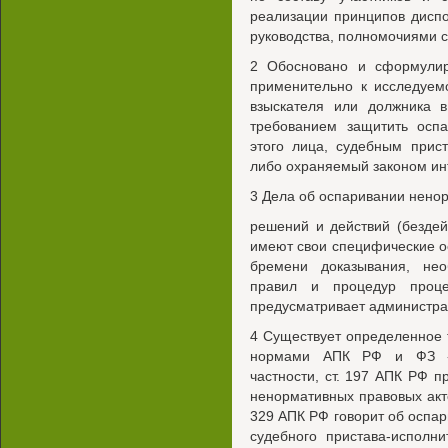
реализации принципов диспоз
руководства, полномочиями 
2 Обосновано и сформулир
применительно к исследуем
взыскателя или должника 
требованием защитить осп
этого лица, судебным прис
либо охраняемый законом ин
3 Дела об оспаривании ненор
решений и действий (бездей
имеют свои специфические о
бремени доказывания, не
правил и процедур проце
предусматривает администра
4 Существует определенное 
нормами АПК РФ и ФЗ «О
частности, ст. 197 АПК РФ 
ненормативных правовых акто
329 АПК РФ говорит об оспар
судебного пристава-исполн