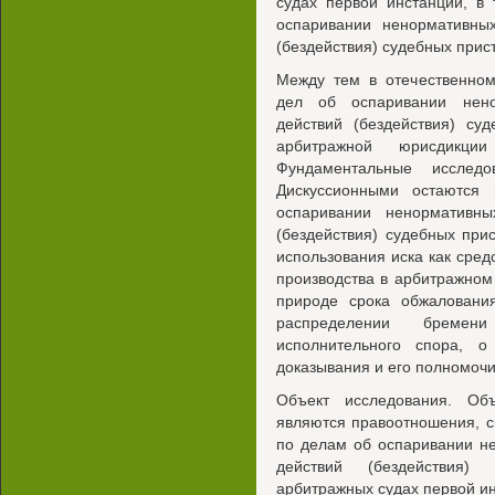
судах первой инстанции, в
оспаривании ненормативны
(бездействия) судебных прис
Между тем в отечественном
дел об оспаривании нено
действий (бездействия) су
арбитражной юрисдикци
Фундаментальные исслед
Дискуссионными остаются
оспаривании ненормативны
(бездействия) судебных при
использования иска как сред
производства в арбитражном
природе срока обжалования
распределении бремен
исполнительного спора, 
доказывания и его полномоч
Объект исследования. Объ
являются правоотношения, 
по делам об оспаривании н
действий (бездействия) 
арбитражных судах первой и