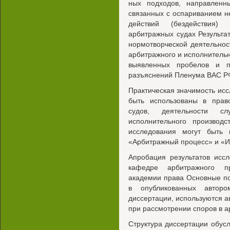
ных подходов, направленн
связанных с оспариванием н
действий (бездействия) 
арбитражных судах Результа
нормотворческой деятельно
арбитражного и исполнительн
выявленных пробелов и п
разъяснений Пленума ВАС Р
Практическая значимость ис
быть использованы в прав
судов, деятельности с
исполнительного производ
исследования могут быть
«Арбитражный процесс» и «И
Апробация результатов исс
кафедре арбитражного пр
академии права Основные п
в опубликованных автор
диссертации, используются а
при рассмотрении споров в 
Структура диссертации обус