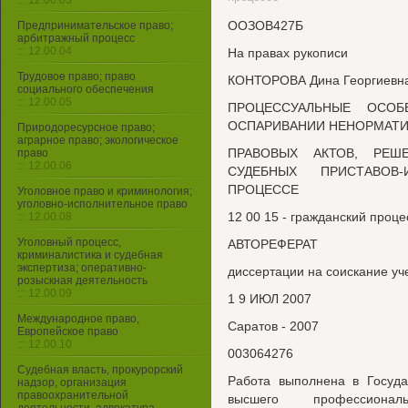
::: 12.00.03
ООЗОВ427Б
Предпринимательское право;
арбитражный процесс
::: 12.00.04
На правах рукописи
Трудовое право; право
КОНТОРОВА Дина Георгиевн
социального обеспечения
::: 12.00.05
ПРОЦЕССУАЛЬНЫЕ ОСО
ОСПАРИВАНИИ НЕНОРМАТ
Природоресурсное право;
аграрное право; экологическое
ПРАВОВЫХ АКТОВ, РЕШ
право
::: 12.00.06
СУДЕБНЫХ ПРИСТАВОВ
ПРОЦЕССЕ
Уголовное право и криминология;
уголовно-исполнительное право
12 00 15 - гражданский проц
::: 12.00.08
Уголовный процесс,
АВТОРЕФЕРАТ
криминалистика и судебная
экспертиза; оперативно-
диссертации на соискание уч
розыскная деятельность
::: 12.00.09
1 9 ИЮЛ 2007
Международное право,
Саратов - 2007
Европейское право
::: 12.00.10
003064276
Судебная власть, прокурорский
Работа выполнена в Госуда
надзор, организация
правоохранительной
высшего профессионал