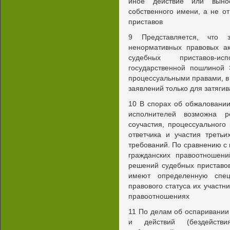
иное действие или выно
собственного имени, а не о
приставов
9 Представляется, что 
ненормативных правовых ак
судебных приставов-ис
государственной пошлиной 
процессуальными правами, в 
заявлений только для затяги
10 В спорах об обжаловании
исполнителей возможна ре
соучастия, процессуальног
ответчика и участия треть
требований. По сравнению с
гражданских правоотношени
решений судебных приставо
имеют определенную спец
правового статуса их участн
правоотношениях
11 По делам об оспаривании
и действий (бездействия