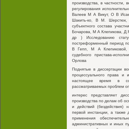
производства, в частности,
регулирования исполнительн
Валеев М А Викут, О В Иса
Шакить-ко, В М. Шерстюк,
субъектного состава участн
Бочарова, М А Клепикова, Д 
др ) Исследованию стату
постреформенный период п
В Гепп, М А Клепиковой,
судебного пристава-испол
Орлова
Поднятые в диссертации во
процессуального права и и
настоящее время в сос
рассматриваемых проблем о
интерес представляет ди
производства по делам об о
и действий (бездействия) 
первой инстанции, а также 
применения обеспечител
административных и иных п