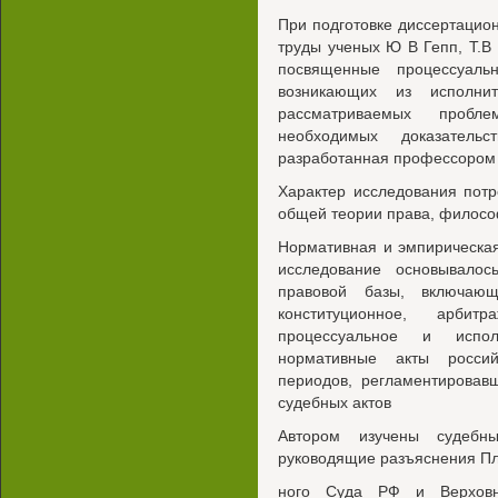
При подготовке диссертацио
труды ученых Ю В Гепп, Т.В
посвященные процессуаль
возникающих из исполнит
рассматриваемых пробл
необходимых доказатель
разработанная профессором
Характер исследования потр
общей теории права, филос
Нормативная и эмпирическа
исследование основывало
правовой базы, включаю
конституционное, арбитр
процессуальное и испол
нормативные акты россий
периодов, регламентировав
судебных актов
Автором изучены судебн
руководящие разъяснения П
ного Суда РФ и Верховн