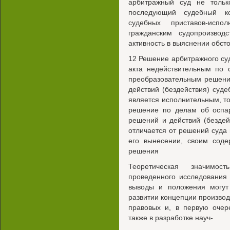
арбитражный суд не тольк
последующий судебный ко
судебных приставов-исп
гражданским судопроизво
активность в выяснении обст
12 Решение арбитражного су
акта недействительным по 
преобразовательным решени
действий (бездействия) суд
является исполнительным, т
решение по делам об оспар
решений и действий (бездей
отличается от решений суда
его вынесении, своим соде
решения
Теоретическая значимос
проведенного исследования
выводы и положения могут
развитии концепции производ
правовых и, в первую очер
также в разработке науч-