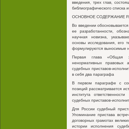
введения, трех глав, состо
библиографического списка 
ОСНОВНОЕ СОДЕРЖАНИЕ 
Во введении обосновывается 
ее разработанности, обозн
научная новизна, указыва
основы исследования, его т
формулируются выносимые н
Первая глава «Общая х
ненормативных правовых ак
судебных приставов-исполни
в себя два параграфа
В первом параграфе с соц
позиций рассматривается ист
института ответственности
судебных приставов-исполнит
Для России судебный прист
Упоминание пристава встреч
договорных грамотах велики
истории исполнения судеб