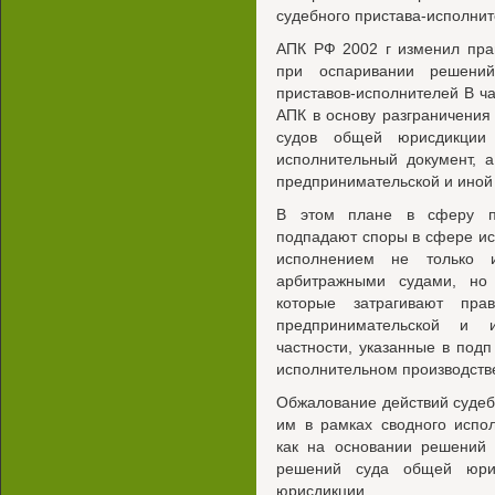
судебного пристава-исполни
АПК РФ 2002 г изменил пра
при оспаривании решений
приставов-исполнителей В част
АПК в основу разграничения
судов общей юрисдикции
исполнительный документ, 
предпринимательской и иной
В этом плане в сферу по
подпадают споры в сфере ис
исполнением не только и
арбитражными судами, но 
которые затрагивают пр
предпринимательской и и
частности, указанные в подп
исполнительном производств
Обжалование действий судеб
им в рамках сводного испол
как на основании решений 
решений суда общей юрис
юрисдикции