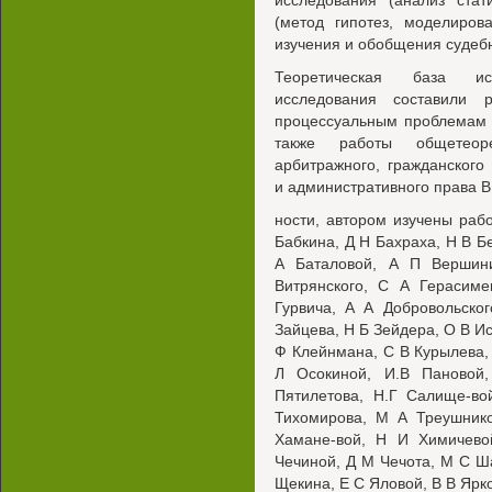
исследования (анализ стат
(метод гипотез, моделиров
изучения и обобщения судеб
Теоретическая база ис
исследования составили 
процессуальным проблемам 
также работы общетеор
арбитражного, гражданского
и административного права В
ности, автором изучены раб
Бабкина, Д Н Бахраха, Н В Б
А Баталовой, А П Вершин
Витрянского, С А Герасиме
Гурвича, А А Добровольско
Зайцева, Н Б Зейдера, О В Ис
Ф Клейнмана, С В Курылева, 
Л Осокиной, И.В Пановой
Пятилетова, Н.Г Салище-в
Тихомирова, М А Треушник
Хамане-вой, Н И Химичево
Чечиной, Д М Чечота, М С Ш
Щекина, Е С Яловой, В В Ярко