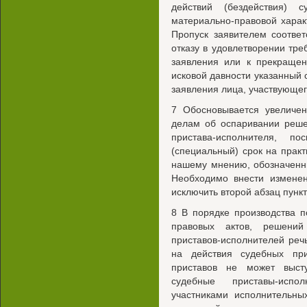
действий (бездействия) с
материально-правовой харак
Пропуск заявителем соотве
отказу в удовлетворении тр
заявления или к прекращен
исковой давности указанный
заявления лица, участвующег
7 Обосновывается увеличен
делам об оспаривании реше
пристава-исполнителя, по
(специальный) срок на прак
нашему мнению, обозначенн
Необходимо внести измене
исключить второй абзац пункт
8 В порядке производства 
правовых актов, решений
приставов-исполнителей реч
на действия судебных при
приставов не может высту
судебные приставы-испо
участниками исполнительн