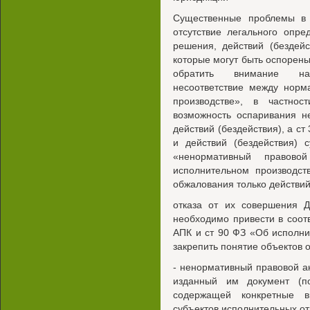
Существенные проблемы в 
отсутствие легального опре
решения, действий (бездейс
которые могут быть оспорены
обратить внимание на 
несоответствие между нор
производстве», в частно
возможность оспаривания н
действий (бездействия), а с
и действий (бездействия) 
«ненормативный правово
исполнительном производст
обжалования только действий
отказа от их совершения Д
необходимо привести в соот
АПК и ст 90 ФЗ «Об исполни
закрепить понятие объектов
- ненормативный правовой а
изданный им документ (по
содержащей конкретные в
субъектов исполнительных о