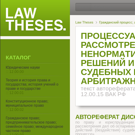
Law Theses
Гражданский процесс;
ПРОЦЕССУ
РАССМОТРЕ
НЕНОРМАТИ
КАТАЛОГ
РЕШЕНИЙ И
Юридические науки
СУДЕБНЫХ 
::: 12.00.00
АРБИТРАЖ
Теория и история права и
государства; история учений о
текст автореферата
праве и государстве
::: 12.00.01
12.00.15 ВАК РФ
Конституционное право;
муниципальное право
::: 12.00.02
АВТОРЕФЕРАТ ДИС
Гражданское право;
по праву и юриспруденции
предпринимательское право;
рассмотрения дел об оспариван
семейное право; международное
действий (бездействия) судеб
частное право
процессе»