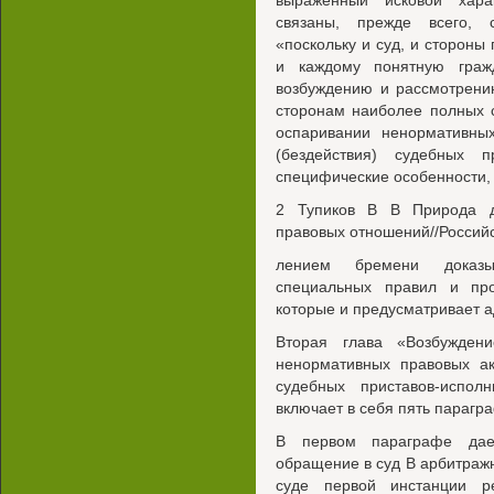
выраженный исковой хара
связаны, прежде всего, 
«поскольку и суд, и стороны
и каждому понятную гражд
возбуждению и рассмотрени
сторонам наиболее полных 
оспаривании ненормативны
(бездействия) судебных 
специфические особенности, 
2 Тупиков В В Природа д
правовых отношений//Россий
лением бремени доказы
специальных правил и про
которые и предусматривает 
Вторая глава «Возбужден
ненормативных правовых ак
судебных приставов-испол
включает в себя пять парагр
В первом параграфе дае
обращение в суд В арбитраж
суде первой инстанции ре