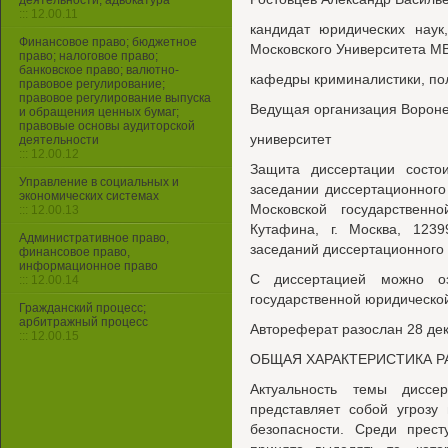
деятельности, адвокатура
::: 12.00.11
кандидат юридических наук
Финансовое право; бюджетное
Московского Университета МВ
право; налоговое право;
банковское право; валютно-
кафедры криминалистики, по
правовое регулирование;
правовое регулирование выпуска
Ведущая организация Вороне
и обращения ценных бумаг;
правовые основы аудиторской
университет
деятельности
::: 12.00.12
Защита диссертации состо
Управление в социальных и
заседании диссертационного 
экономических системах
Московской государствен
::: 12.00.13
Кутафина, г. Москва, 1239
Административное право,
заседаний диссертационного 
финансовое право,
информационное право
С диссертацией можно оз
::: 12.00.14
государственной юридическо
Гражданский процесс;
арбитражный процесс
Автореферат разослан 28 дек
::: 12.00.15
ОБЩАЯ ХАРАКТЕРИСТИКА 
Актуальность темы диссер
представляет собой угрозу
безопасности. Среди прест