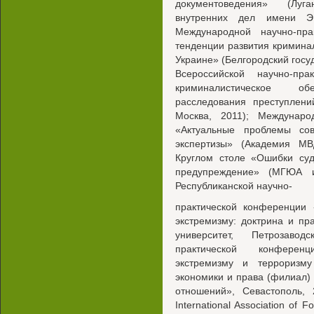
документоведения» (Луга
внутренних дел имени Э.
Международной научно-пр
тенденции развития криминал
Украине» (Белгородский госуд
Всероссийской научно-пр
криминалистическое о
расследования преступлен
Москва, 2011); Междунаро
«Актуальные проблемы со
экспертизы» (Академия МВ
Круглом столе «Ошибки суд
предупреждение» (МГЮА и
Республиканской научно-
практической конференции 
экстремизму: доктрина и пр
университет, Петрозаво
практической конферен
экстремизму и терроризм
экономики и права (филиал
отношений», Севастополь, 
International Association of F