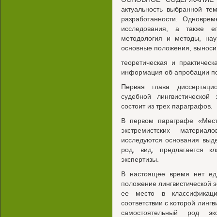
актуальность выбранной те
разработанности. Одновре
исследования, а также е
методология и методы, на
основные положения, выноси
теоретическая и практическ
информация об апробации по
Первая глава диссертаци
судебной лингвистической 
состоит из трех параграфов.
В первом параграфе «Место
экстремистских материа
исследуются основания выд
род, вид; предлагается кл
экспертизы.
В настоящее время нет еди
положение лингвистической э
ее место в классификаци
соответствии с которой лингв
самостоятельный род эк