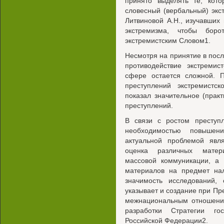
принято выделять те, кот
словесный (вербальный) экс
Литвиновой А.Н., изучавших
экстремизма, чтобы бор
экстремистским Словом1.
Несмотря на принятие в пос
противодействие экстремис
сфере остается сложной. П
преступлений экстремистс
показал значительное (практ
преступлений.
В связи с ростом преступл
необходимостью повышен
актуальной проблемой явл
оценка различных матери
массовой коммуникации, а 
материалов на предмет нал
значимость исследований,
указывает и создание при Пр
межнациональным отношения
разработки Стратегии го
Российской Федерации2.