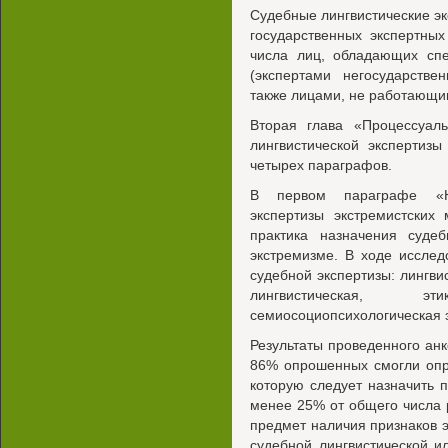
Судебные лингвистические эк
государственных экспертны
числа лиц, обладающих сп
(экспертами негосударстве
также лицами, не работающим
Вторая глава «Процессуал
лингвистической экспертизы
четырех параграфов.
В первом параграфе «На
экспертизы экстремистских
практика назначения суде
экстремизме. В ходе иссле
судебной экспертизы: лингви
лингвистическая, этик
семиосоциопсихологическая э
Результаты проведенного анк
86% опрошенных смогли опр
которую следует назначить 
менее 25% от общего числа 
предмет наличия признаков 
судебной лингвистической ил