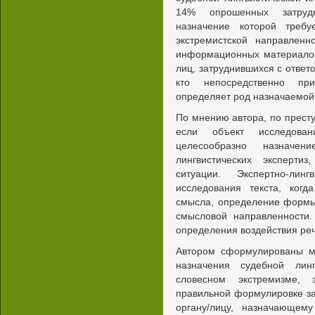
14% опрошенных затрудн
назначение которой требу
экстремистской направлен
информационных материалов
лиц, затруднившихся с ответо
кто непосредственно пр
определяет род назначаемой
По мнению автора, по прест
если объект исследован
целесообразно назначени
лингвистических эксперти
ситуации. Экспертно-лин
исследования текста, когд
смысла, определение формы 
смысловой направленности.
определения воздействия реч
Автором сформулированы м
назначения судебной лин
словесном экстремизме, 
правильной формулировке за
органу/лицу, назначающему