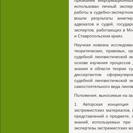
признании информационных
использован личный экспе
работы в судебно-экспертно
вошли результаты анкетир
адвокатов и судей, госуда
экспертов, работающих в Мо
и Ставропольском краях.
Научная новизна исследова
теоретических, правовых, о
судебной лингвистической э
основе изучения процессов
знания в области теории су
диссертантом сформулир
судебной лингвистической э
самостоятельного вида лингв
Положения, выносимые на з
1. Авторская концепция 
экстремистских материалов,
представлений о предмете, 
знаний, используемых при 
экспертизы экстремистских м