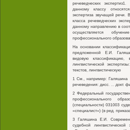
речеведческих экспертиз1.
данному классу относятс
экспертиза звучащей речи. 
класса речеведческих экспе
данному направлению в соот
осуществляется обуче
профессионального образова
На основании классификаци
предложенной Е.И. Галяш
видовую классификацию, 
лингвистической экспертизы
текстов, лингвистическую
1 См., например: Галяшина 
речеведения: дисс. ... докт. ф
2 Федеральный государстве
профессионального обра
(специальности) 031003 суде
«специалист») (в ред. прика
3 Галяшина Е.И. Современ
судебной лингвистической