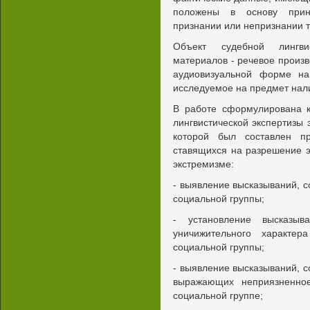
положены в основу прин
признании или непризнании т
Объект судебной лингвис
материалов - речевое произв
аудиовизуальной форме на
исследуемое на предмет нали
В работе сформулирована к
лингвистической экспертизы 
которой был составлен п
ставящихся на разрешение э
экстремизме:
- выявление высказываний, 
социальной группы;
- установление высказыв
уничижительного характе
социальной группы;
- выявление высказываний, 
выражающих неприязненное
социальной группе;