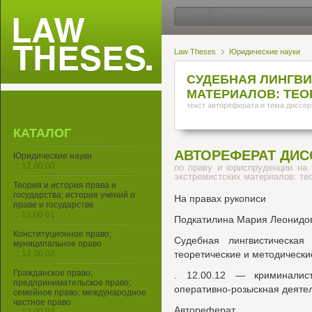
Law Theses
Юридические науки
СУДЕБНАЯ ЛИНГВИ
МАТЕРИАЛОВ: ТЕО
текст автореферата и тема диссер
КАТАЛОГ
АВТОРЕФЕРАТ ДИС
Юридические науки
::: 12.00.00
по праву и юриспруденции на 
экстремистских материалов: те
Теория и история права и
государства; история учений о
На правах рукописи
праве и государстве
::: 12.00.01
Подкатилина Мария Леонидо
Конституционное право;
Судебная лингвистическая 
муниципальное право
::: 12.00.02
теоретические и методически
Гражданское право;
. 12.00.12 — криминалисти
предпринимательское право;
оперативно-розыскная деяте
семейное право; международное
частное право
Автореферат