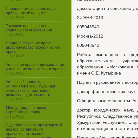
::: 12.00.03
диссертации на соискание уч
Предпринимательское право;
арбитражный процесс
::: 12.00.04
24 ЯНВ 2013
Трудовое право; право
005048540
социального обеспечения
::: 12.00.05
Москва-2012
Природоресурсное право;
005048540
аграрное право; экологическое
право
Работа выполнена в феде
::: 12.00.06
образовательном учреж
Уголовное право и криминология;
образования «Московская 
уголовно-исполнительное право
имени O.E. Кутафина»
::: 12.00.08
Уголовный процесс,
Научный руководитель доктор
криминалистика и судебная
экспертиза; оперативно-
доктор филологических наук
розыскная деятельность
::: 12.00.09
Официальные оппоненты: Ан
Международное право,
доктор юридических наук, 
Европейское право
Республики, Следственное у
::: 12.00.10
Удмуртской Республике, ст
Судебная власть, прокурорский
по информационно-статистич
надзор, организация
правоохранительной
Ростовцев Александр Василье