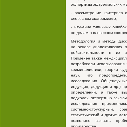
экспертизы экстремистских м
- рассмотрение критериев 
словесном экстремизме;
- изучение типичных ошибок
по делам о словесном экстре
Методология и методы дисс
на основе диалектических 
действительности в их в
Применен также междисципл
потребовали использования 
криминалистики, теории суд
наук, что предопредел
исследования. Общенаучные
индукция, дедукция и др.) п
определений, а также вы
подходах, экспертных заключ
исследования применялис
системно-структурный, сра
статистический и другие ме
позволило выявить проб
производстве,