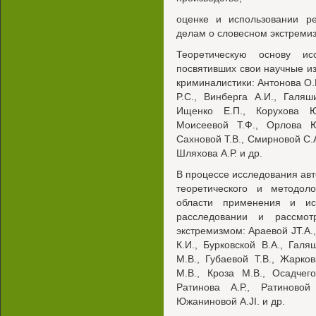
оценке и использовании ре
делам о словесном экстремиз
Теоретическую основу ис
посвятивших свои научные и
криминалистики: Антонова О.Ю
P.C., Винберга А.И., Галяш
Ищенко Е.П., Корухова Ю
Моисеевой Т.Ф., Орлова Ю.
Сахновой Т.В., Смирновой С.А
Шляхова А.Р. и др.
В процессе исследования авт
теоретического и методол
области применения и ис
расследовании и рассмот
экстремизмом: Араевой JT.A.,
К.И., Бурковской В.А., Галя
М.В., Губаевой Т.В., Жарко
М.В., Кроза М.В., Осадчег
Ратинова А.Р., Ратиновой
Южаниновой A.JI. и др.