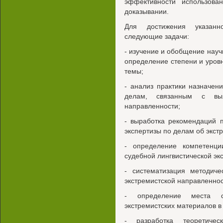
эффективности использова
доказывании.
Для достижения указанн
следующие задачи:
- изучение и обобщение науч
определение степени и уров
темы;
- анализ практики назначен
делам, связанным с выя
направленности;
- выработка рекомендаций 
экспертизы по делам об экст
- определение компетенции
судебной лингвистической эк
- систематизация методиче
экстремистской направленнос
- определение места су
экстремистских материалов в
- разработка теоретичес