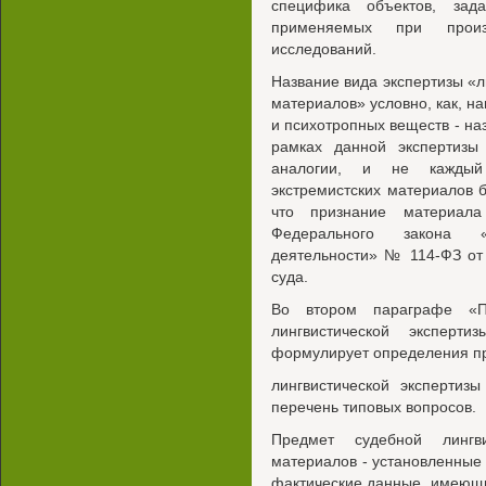
специфика объектов, зад
применяемых при произ
исследований.
Название вида экспертизы «л
материалов» условно, как, на
и психотропных веществ - наз
рамках данной экспертизы
аналогии, и не каждый 
экстремистских материалов б
что признание материала
Федерального закона «
деятельности» № 114-ФЗ от 
суда.
Во втором параграфе «П
лингвистической эксперти
формулирует определения пр
лингвистической экспертизы
перечень типовых вопросов.
Предмет судебной лингви
материалов - установленные
фактические данные, имеющи