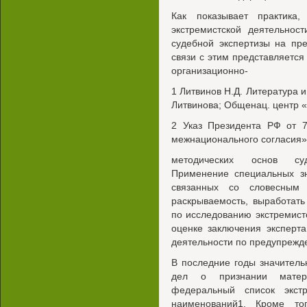
Как показывает практика
экстремистской деятельнос
судебной экспертизы на пр
связи с этим представляется
организационно-
1 Литвинов Н.Д. Литература и
Литвинова; Общенац. центр «
2 Указ Президента РФ от 
межнационального согласия»
методических основ суд
Применение специальных зн
связанных со словесным 
раскрываемость, выработат
по исследованию экстремист
оценке заключения эксперт
деятельности по предупрежд
В последние годы значитель
дел о признании матери
федеральный список экст
наименований1. Кроме то