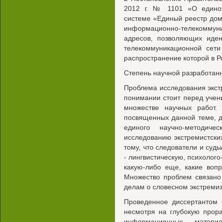
2012 г. № 1101 «О едино
системе «Единый реестр дом
информационно-телекоммун
адресов, позволяющих иде
телекоммуникационной сет
распространение которой в 
Степень научной разработан
Проблема исследования экст
понимании стоит перед учен
множестве научных работ.
посвященных данной теме, 
единого научно-методиче
исследованию экстремистских
тому, что следователи и судь
- лингвистическую, психолог
какую-либо еще, какие воп
Множество проблем связано
делам о словесном экстремиз
Проведенное диссертантом 
несмотря на глубокую прор
информационных матери