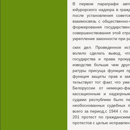
В первом параграфе авто
юйурорского надзора в граж
после установления советс
взаимосвязь с общественно
формирования государствен
совершенствования этой отра
укрепление законности при р
ских дел. Проведенное ист
волило сделать вывод, чт
государства и права проку
изводстве больше чем друг
ратуры присуща функция пр
функция защиты прав и зак
тельствует тот факт, что у
Белоруссии от немецко-фа
кассационным и надзорны
судами республики было п
необоснованных судебных п
всего за период,с 1944 г. п
201 протест по граждански
протестов с целью исправлен