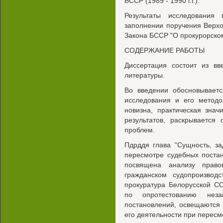
БССР (1989 - 1990 г.г.).
Результаты исследования
заполнении поручения Верхо
Закона БССР "О прокурорско
СОДЕРЖАНИЕ РАБОТЫ
Диссертация состоит из вв
литературы.
Во введении обосновываетс
исследования и его методо
новизна, практическая зна
результатов, раскрывается
проблем.
Пдрддя глава "Сущность, за
пересмотре судебных постан
посвящена анализу право
гражданском судопроизводс
прокуратура Белорусской СС
по опротестованию нез
постановлений, освещаются
его деятельности при пересм