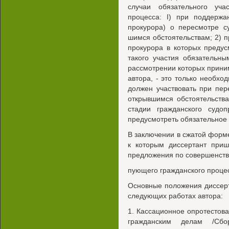
случаи обязательного уч
процесса: I) при поддержа
прокурора) о пересмотре с
шимся обстоятельствам; 2) п
прокурора в которых предус
такого участия обязательн
рассмотрении которых прини
автора, - это только необх
должен участвовать при пер
открывшимся обстоятельств
стадии гражданского судо
предусмотреть обязательное 
В заключении в сжатой форм
к которым диссертант приш
предложения по совершенств
пующего гражданского процес
Основные положения диссер
следующих работах автора:
1. Кассационное опротестов
гражданским делам /Сбор