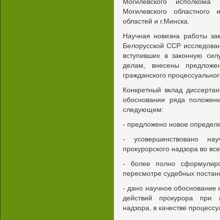
Могилевского исполкома 
Могилевского областного 
областей и г.Минска.
Научная новизна работы за
Белорусской ССР исследован
вступивших в законную сил
делам, внесены предложе
гражданского процессуальног
Конкретный вклад диссертан
обосновании ряда положен
следующем:
- предложено новое определе
- усовершенствовано на
прокурорского надзора во все
- более полно сформулиро
пересмотре судебных постано
- дано научное обоснование
действий прокурора при 
надзора, в качестве процессу