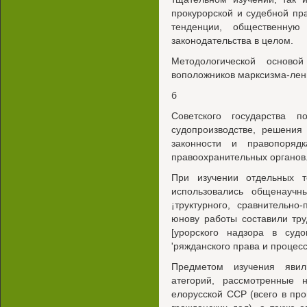
прокурорской и судебной пр
тенденции, общественную
законодательства в целом.
Методологической осново
воположников марксизма-лен
б
Советского государства 
судопроизводстве, решения
законности и правопоряд
правоохранительных органов
При изучении отдельных те
использовались общенаучн
¡труктурного, сравнительно
юнову работы составили тр
[урорского надзора в судо
'ряжданского права и процес
Предметом изучения явил
атегорий, рассмотренные 
елорусской ССР (всего в пр