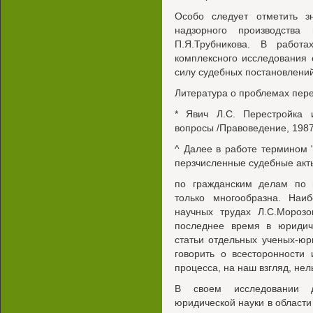
Особо следует отметить з
надзорного производства
П.Я.Трубникова. В работ
комплексного исследования 
силу судебных постановлений
Литература о проблемах пер
* Явич Л.С. Перестройка 
вопросы /Правоведение, 1987, 
^ Далее в работе термином 
перзчисленные судебные акт
по гражданским делам по 
только многообразна. На
научных трудах Л.С.Морозо
последнее время в юридич
статьи отдельных ученых-юр
говорить о всесторонности 
процесса, на наш взгляд, нел
В своем исследовании д
юридической науки в области