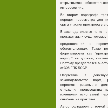
открывшимся обстоятельс
интересов лиц.
Во втором параграфе трет
порядок пересмотра дел по
ормы участия прокурора в эт
В законодательстве четко н
прокуратуры и суда, которые
представлений о перес
обстоятельствам. Такие н
формулировки как "прокур
надзор" не должны, считает
Поэтому предлагается внест
ст.308 ГПК БССР.
Отсутствие в действую
законодательстве норм, 
пересмат риваемого дела
отложения производства п
изменения осно ваний пере
ошибкам на прак тике.
Автор солидарен с точкой 