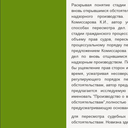
Раскрывая понятие стадии
вновь открывшимся обстоятель
надзорного производства
Комиссарова К.И., автор 
способах пересмотра дел.
стадии гражданского процесс
объему прав судов, перес
процессуальному порядку пе
предложением Комиссарова К
дел по вновь отщнвшимся
надзорным производством. П
бы ущемление прав сторон и 
время, усматривая несовер
регулирующего порядок п
обстоятельствам, автор предл
предлагается исследуемую 
именовать "Производство о 
обстоятельствам",полность
предусматривающую основа
для пересмотра судебных
обстоятельствам. Новизна зд