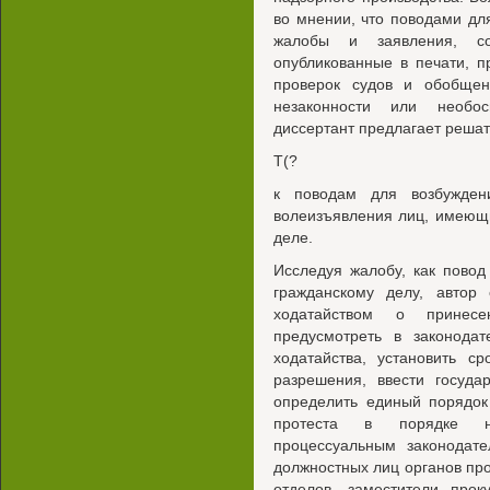
во мнении, что поводами дл
жалобы и заявления, с
опубликованные в печати, 
проверок судов и обобщен
незаконности или необос
диссертант предлагает решат
Т(?
к поводам для возбужден
волеизъявления лиц, имеющ
деле.
Исследуя жалобу, как повод
гражданскому делу, автор
ходатайством о принес
предусмотреть в законодат
ходатайства, установить с
разрешения, ввести госуда
определить единый порядок
протеста в порядке на
процессуальным законодате
должностных лиц органов про
отделов, заместители прок