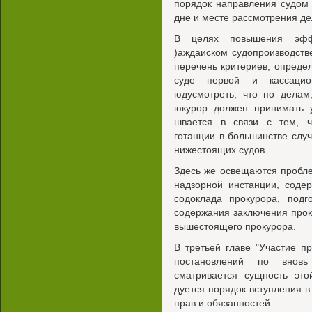
порядок направления судом 
дне и месте рассмотрения де
В целях повышения эффе
)аждаиском судопроизводстве
перечень критериев, опреде
суде первой и кассацио
юдусмотреть, что по делам
юкурор должен принимать у
швается в связи с тем, ч
готанции в большинстве слу
нижестоящих судов.
Здесь же освещаются пробл
надзорной инстанции, соде
содоклада прокурора, подг
содержания заключения прок
вышестоящего прокурора.
В третьей главе "Участие п
постановлений по вновь
сматривается сущность это
дуется порядок вступления в
прав и обязанностей.