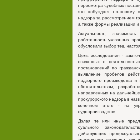
пересмотра судебных постано
это побуждает по-новому 
надзора за рассмотрением гра
а также формы реализации и
Актуальность, значимост
работанность указанных про
обусловили выбор теш насто
Цель исследования - заключ
связанных с деятельность
постановлений по гражданс
выявление пробелов дейст
надзорного производства и
обстоятельствам, разработ
направленных на дальнейше
прокурорского надзора в назв
конечном итоге - на укр
судопроизводстве.
Дэлая те или иные предл
суального законодательс
действующих процессуальн
тщательном изучении, так 