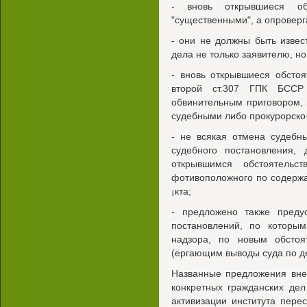
- вновь открывшиеся об
"существенными", а опровер
- они не должны быть изве
дела не только заявителю, но
- вновь открывшиеся обстоя
второй ст.307 ГПК БССР
обвинительным приговором, 
судебными либо прокурорско
- не всякая отмена судебн
судебного постановления,
открывшимся обстоятель
фотивоположного по содержа
¡кта;
- предложено также преду
постановлений, по которым
надзора, по новым обстоя
(ергающим выводы суда по д
Названные предложения вне
конкретных гражданских дел
активизации института пере