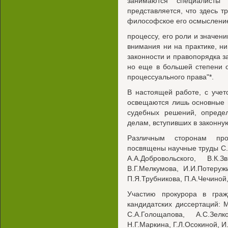
занимаются специалисты 
представляется, что здесь т
философское его осмыслени
процессу, его роли и значен
внимания ни на практике, н
законности и правопорядка за
но еще в большей степени 
процессуального права"*.
В настоящей работе, с учет
освещаются лишь основные 
судебных решений, опреде
делам, вступивших в законную
Различным сторонам про
посвящены научные труды С.Г.
А.А.Добровольского, В.К
В.Г.Мелкумова, И.И.Потеружи
П.Я.Трубникова, П.А.Чечиной,
Участию прокурора в граж
кандидатских диссертаций: 
С.А.Голощапова, А.С.Зел
Н.Г.Маркина, Г.Л.Осокиной, И