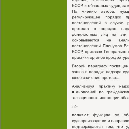
БССР и областных судов, зам
По мнению автора, нужда
регулирующее порядок пр
постановлений в случае 
протеста в порядке над
должностных лиц на эти 
основываются на анализ
постановлений Пленумов Ве
БССР, приказов Генерально
практики органов прокуратур
Второй параграф посвящен 
занию в порядке надзора су
ювое значение протеста.
Анализируя практику надз
■ановлений по граждански
:ассационные инстанции обла
тг>
полняют функцию по обе
судопроизводстве и направле
подтверждается тем, что 