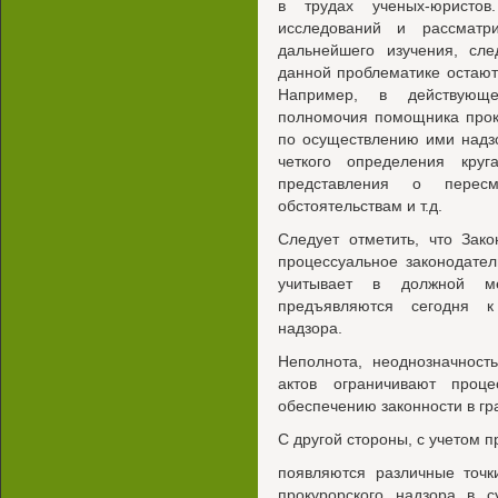
в трудах ученых-юристо
исследований и рассматр
дальнейшего изучения, сле
данной проблематике остаю
Например, в действующе
полномочия помощника прок
по осуществлению ими надзо
четкого определения кру
представления о перес
обстоятельствам и т.д.
Следует отметить, что Зак
процессуальное законодател
учитывает в должной ме
предъявляются сегодня к
надзора.
Неполнота, неоднозначност
актов ограничивают проц
обеспечению законности в гр
С другой стороны, с учетом
появляются различные точк
прокурорского надзора в с