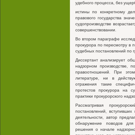
удебного процесса, без ущер
истины по конкретному де
правового государства знач
судопроизводстве возрастае
совершенствовании.
Во втором параграфе исслед
прокурора по пересмотру в п
судебных постановлений по 
Диссертант анализирует об
надзорном производстве, п
правоотношений. При это
литературе, ни в действ
отражения такие специфи
протестов прокурора на с
практики прокурорского надз
Рассматривая прокурорс
постановлений, вступивших 
деятельности, автор предл
обнаружение поводов для
решения о начале надзорно