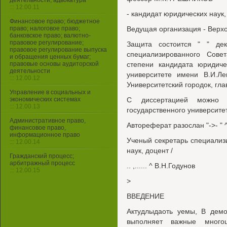
деятельности, адвокатура
::: 12.00.11
- кандидат юридических нау
Финансовое право; бюджетное
право; налоговое право;
Ведущая организация - Верх
банковское право; валютно-
правовое регулирование;
Защита состоится " " дек
правовое регулирование выпуска
специализированного Сове
и обращения ценных бумаг;
правовые основы аудиторской
степени кандидата юридиче
деятельности
университете имени В.И.Ле
::: 12.00.12
Университетский городок, гла
Управление в социальных и
экономических системах
С диссертацией можно о
::: 12.00.13
государственного университе
Административное право,
Автореферат разослан "->- " ^ 
финансовое право,
информационное право
Ученый секретарь специализ
::: 12.00.14
наук, доцент /
Гражданский процесс;
арбитражный процесс
.. ,...... ^ В.Н.Годунов
::: 12.00.15
>
ВВЕДЕНИЕ
Актудлыдаоть уемы, В демо
выполняет важные многоц