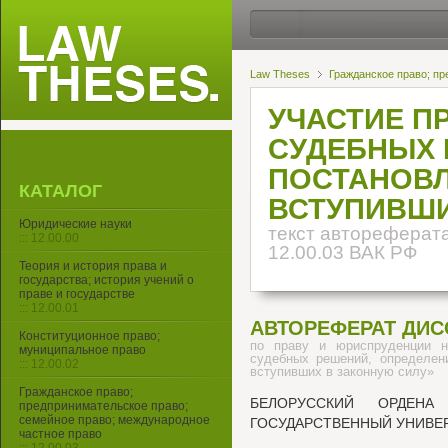
Law Theses
Гражданское право; пр
УЧАСТИЕ П
СУДЕБНЫХ 
ПОСТАНОВЛ
КАТАЛОГ
ВСТУПИВШИ
Юридические науки
текст автореферата
::: 12.00.00
12.00.03 ВАК РФ
Теория и история права и
государства; история учений о
праве и государстве
::: 12.00.01
АВТОРЕФЕРАТ ДИС
Конституционное право;
по праву и юриспруденции н
муниципальное право
судебных решений, определен
::: 12.00.02
вступивших в законную силу»
Гражданское право;
БЕЛОРУССКИЙ ОРДЕНА
предпринимательское право;
семейное право; международное
ГОСУДАРСТВЕННЫЙ УНИВЕР
частное право