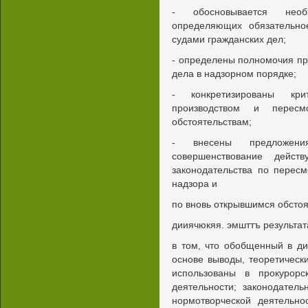
- обосновывается необх
определяющих обязательно
судами гражданских дел;
- определены полномочия пр
дела в надзорном порядке;
- конкретизированы кр
производством и перес
обстоятельствам;
- внесены предложени
совершенствование действ
законодательства по перес
надзора и
по вновь открывшимся обстоя
дииячюкяя. эмшттъ результат
в том, что обобщенный в д
основе выводы, теоретическ
использованы в прокурор
деятельности; законодател
нормотворческой деятельно