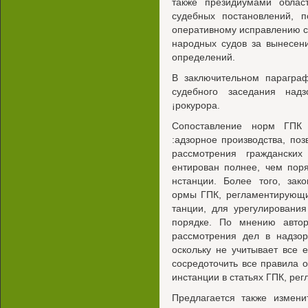
также президиумами облас
судебных постановлений, п
оперативному исправлению с
народных судов за вынесен
определений.
В заключительном парагра
судебного заседания над
¡рокурора.
Сопоставление норм ГПК 
:адзорное производства, поз
рассмотрения гражданских
ентирован полнее, чем пор
нстанции. Более того, зак
ормы ГПК, регламентирующи
танции, для урегулировани
порядке. По мнению автор
рассмотрения дел в надзор
оскольку не учитывает все 
сосредоточить все правила 
инстанции в статьях ГПК, ре
Предлагается также измен