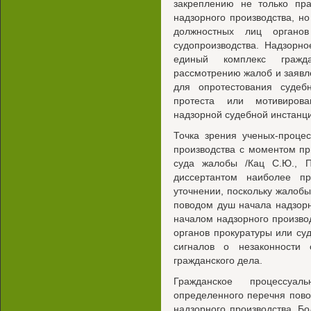
закреплению не только пр
надзорного производства, но
должностных лиц органо
судопроизводства. Надзорно
единый комплекс гражда
рассмотрению жалоб и заявле
для опротестования судебн
протеста или мотивирова
надзорной судебной инстанц
Точка зрения ученых-проце
производства с моментом п
суда жалобы /Кац С.Ю., П
диссертантом наиболее п
уточнении, поскольку жалобы
поводом душ начала надзорн
началом надзорного произво
органов прокуратуры или су
сигналов о незаконности 
гражданского дела.
Гражданское процессуал
определенного перечня пово
надзорного производства. Б