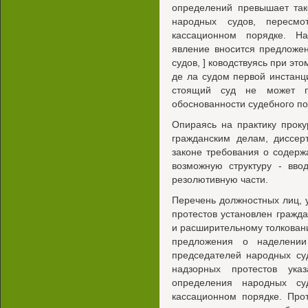
определений превышает так
народных судов, пересм
кассационном порядке. На
явление вносится предложе
судов, ] ководствуясь при эт
де ла судом первой инстанц
стоящий суд не может п
обоснованности судебного по
Опираясь на практику прок
гражданским делам, диссер
законе требования о содержа
возможную структуру - вво
резолютивную части.
Перечень должностных лиц,
протестов установлен гражд
и расширительному толкован
предложения о наделении
председателей народных су
надзорных протестов ука
определения народных с
кассационном порядке. Про