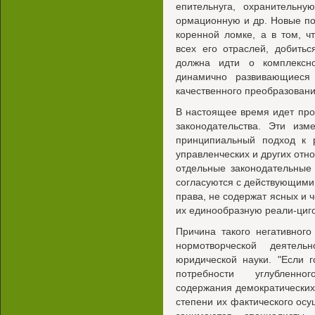
епительнуга, охранительну
ормационную и др. Новые по
коренной ломке, а в том, ч
всех его отраслей, добитьс
должна идти о комплексн
динамично развивающиеся
качественного преобразовани
В настоящее время идет про
законодательства. Эти изм
принципиальный подход к р
управленческих и других отно
отдельные законодательные
согласуются с действующими
права, не содержат ясных и ч
их единообразную реали-циго
Причина такого негативного
нормотворческой деятель
юридической науки. "Если 
потребности углубленно
содержания демократических
степени их фактического ос