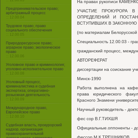
::: 12.00.03
На правах рукописи КАМЕН
Предпринимательское право;
УЧАСТИЕ ПРОКУРОРА В
арбитражный процесс
ОПРЕДЕЛЕНИЙ И ПОСТАН
::: 12.00.04
ВСТУПИВШИХ В ЗАКОННУЮ
Трудовое право; право
социального обеспечения
(по материалам Белорусской
::: 12.00.05
Специальность 12.00.03 - гр
Природоресурсное право;
аграрное право; экологическое
гражданский процесс, между
право
::: 12.00.06
АВТОРЕФЕРАТ
Уголовное право и криминология;
уголовно-исполнительное право
диссертации на соискание уч
::: 12.00.08
Минск-1990
Уголовный процесс,
криминалистика и судебная
Работа выполнена на кафед
экспертиза; оперативно-
права юридического факул
розыскная деятельность
::: 12.00.09
Красного Знамени университ
Международное право,
Научный руководитель - докто
Европейское право
::: 12.00.10
фес сор В.Г.ТИХШЯ
Судебная власть, прокурорский
Официальные.оппоненты - док
надзор, организация
правоохранительной
фессор М.К.ТРЕШНИКОВ