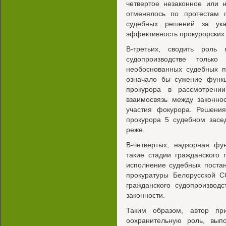
четвертое незаконное или 
отменялось по протестам п
судебных решений за ук
эффективность прокурорских 
В-третьих, сводить роль 
судопроизводстве тольк
необоснованных судебных 
означало бы сужение функц
прокурора в рассмотрени
взаимосвязь между законно
участия фокурора. Решени
прокурора 5 судебном засе
реже.
В-четвертых, надзорная фу
такие стадии гражданского п
исполнение судебных постан
прокуратуры Белорусской С
гражданского судопроизвод
законности.
Таким образом, автор при
оохранительную роль, вып