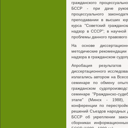
гражданского процессуальн
БССР - при даче руков
процессуального законод
преподавании в высших юри
курса "Советский гражданс
надзор в СССР"; в научной
проблемы данного правового и
На основе диссертацион
методические рекомендации
надзора в гражданском судоп
Апробация результатов 
диссертационного исследова
излагались автором на Всес
семинаре по обмену опыто
гражданском судопроизводс
семинаре "Рражданско-суде
этапе" (Минск - 1988), 
конференции по перестройк
решений Съездов народных 
БССР об укреплении закон
сборниках информационных