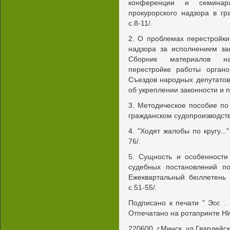
конференции и семинар
прокурорского надзора в гр
с.8-11/.
2. О проблемах перестройк
надзора за исполнением за
Сборник материалов на
перестройке работы орган
Съездов народных депутато
об укреплении законности и п
3. Методическое пособие по
гражданском судопроизводстве
4. "Ходят жалобы по кругу...
76/.
5. Сущность и особенности
судебных постановлений по
Ежеквартальный бюллетень 
с.51-55/.
Подписано к печати " Эог. . 
Отпечатано на ротапринте 
220600, г.Минск, ул.Гвардейск