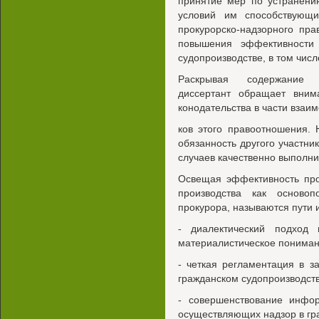
принятие мер по устранени
условий им способствующи
прокурорско-надзорного пр
повышения эффективности 
судопроизводстве, в том числ
Раскрывая содержание п
диссертант обращает вним
конодательства в части взаим
ков этого правоотношения. 
обязанность другого участни
случаев качественно выполни
Освещая эффективность про
производства как осново
прокурора, называются пути 
- диалектический подход
материалистическое пониман
- четкая регламентация в з
гражданском судопроизводств
- совершенствование инфор
осуществляющих надзор в гр