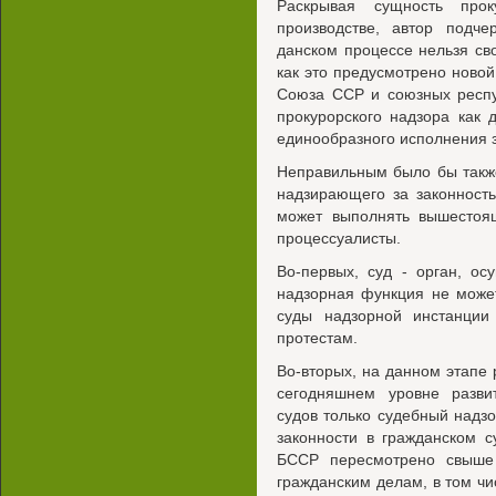
Раскрывая сущность прок
производстве, автор подче
данском процессе нельзя сво
как это предусмотрено новой
Союза ССР и союзных респу
прокурорского надзора как 
единообразного исполнения з
Неправильным было бы такж
надзирающего за законност
может выполнять вышестоящ
процессуалисты.
Во-первых, суд - орган, о
надзорная функция не може
суды надзорной инстанции
протестам.
Во-вторых, на данном этапе 
сегодняшнем уровне разви
судов только судебный надз
законности в гражданском с
БССР пересмотрено свыше
гражданским делам, в том ч