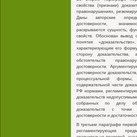
свойства (признаки) доказ
правонарушениях, резюмиру
Даны авторские опреде
достоверности, значимо
раскрываются сущность, фу
свойств. Обоснован вывод 
понятия «доказательство»
характеризующим его форму
сторону доказательства,
обстоятельств правона
достоверности. Аргументир
достоверности доказательств
процессуальной формы,
содержательной части доказ
РФ нормами, регламентирую
доказательств недопустимы
собранных по делу об 
доказательств с точки 
достоверности и достаточност
В третьем параграфе перво
регламентирующие пред
сравнительно-правовой ан