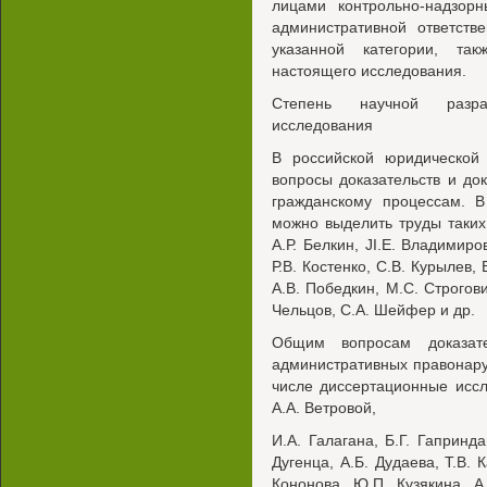
лицами контрольно-надзор
административной ответств
указанной категории, та
настоящего исследования.
Степень научной разра
исследования
В российской юридической
вопросы доказательств и до
гражданскому процессам. В
можно выделить труды таких а
А.Р. Белкин, JI.E. Владимиро
Р.В. Костенко, C.B. Курылев,
A.B. Победкин, М.С. Строгови
Чельцов, С.А. Шейфер и др.
Общим вопросам доказат
административных правонар
числе диссертационные иссл
A.A. Ветровой,
И.А. Галагана, Б.Г. Гапринда
Дугенца, А.Б. Дудаева, Т.В. 
Кононова, Ю.П. Кузякина, A