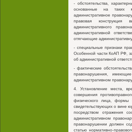
- обстоятельства, характер
основанные на таких ма
административное правонар
правовая конструкция 
административного правон
административной ответств
отягчающие административну
- специальные признаки пр
Особенной части КоАП РФ, з
об административной ответст
- фактические обстоятельст
правонарушения, имеющи
административном правонар
4. Установление места, вр
совершения противоправног
физического лица, формы в
свидетельствующих о вине ю
посредством отражения со
административном правонар
правонарушении должен соде
статью нормативно-правовог