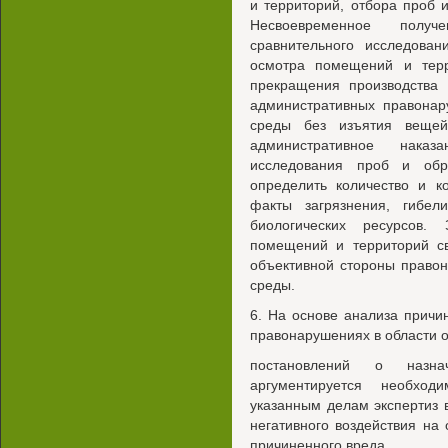
и территорий, отбора проб 
Несвоевременное полу
сравнительного исследован
осмотра помещений и терр
прекращения производства
административных правона
среды без изъятия вещей
административное нака
исследования проб и обр
определить количество и к
факты загрязнения, гибе
биологических ресурсов.
помещений и территорий св
объективной стороны право
среды.
6. На основе анализа прич
правонарушениях в области 
постановлений о назнач
аргументируется необход
указанным делам экспертиз 
негативного воздействия на
причиненного вреда.