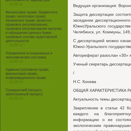
деятельности, адвокатура
::: 12.00.11
Ведущая организация: Ворон
Финансовое право; бюджетное
Защита диссертации состоитс
право; налоговое право;
заседании диссертационного 
банковское право; валютно-
правовое регулирование;
ЮжноУральского государствен
правовое регулирование выпуска
Челябинск, ул. Коммуны, 149,
и обращения ценных бумаг;
правовые основы аудиторской
С диссертацией можно ознак
деятельности
::: 12.00.12
Южно-Уральского государствен
Управление в социальных и
Автореферат разослан «30» я
экономических системах
::: 12.00.13
Ученый секретарь диссертаци
Административное право,
/
финансовое право,
информационное право
Н.С. Конева
::: 12.00.14
Гражданский процесс;
ОБЩАЯ ХАРАКТЕРИСТИКА 
арбитражный процесс
::: 12.00.15
Актуальность темы диссерта
Закрепление в статье 42 К
каждого на благоприятн
информацию о ее состоян
экологическим правонарушен