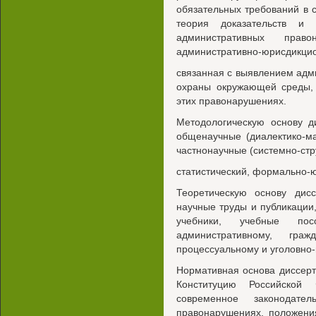
обязательных требований в
теория доказательств и
административных право
административно-юрисдикцио
связанная с выявлением адм
охраны окружающей среды,
этих правонарушениях.
Методологическую основу д
общенаучные (диалектико-ма
частнонаучные (системно-стр
статистический, формально-ю
Теоретическую основу дисс
научные труды и публикации
учебники, учебные п
административному, гражд
процессуальному и уголовно-
Нормативная основа диссерт
Конституцию Российской
современное законодате
правонарушениях, положения