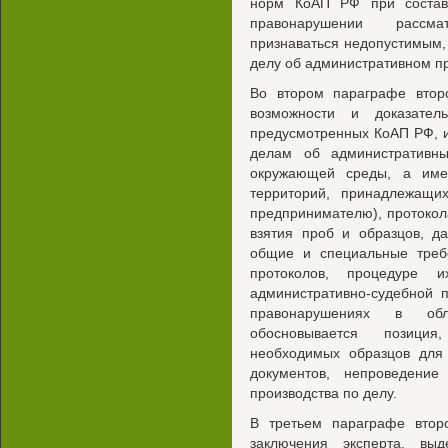
норм КоАП РФ при состав
правонарушении рассма
признаваться недопустимым,
делу об административном п
Во втором параграфе втор
возможности и доказател
предусмотренных КоАП РФ, и
делам об административн
окружающей среды, а име
территорий, принадлежащи
предпринимателю), протокол
взятия проб и образцов, д
общие и специальные треб
протоколов, процедуре 
административно-судебной 
правонарушениях в об
обосновывается позици
необходимых образцов для 
документов, непроведени
производства по делу.
В третьем параграфе втор
заключения эксперта, вы