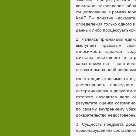
возможно закрепление обн
существование в рамках юри
КоАП РФ понятие «доказате
определения только одного и
данных либо процессуально
2. Являясь признаками едино
выступает правовым свой
относимость выражает соде
качество последнего в от
характеризуется поняти
доказательственной информа
констатации относимости и 
достоверность последнег
детерминирована допустимос
которого находится дело о
результате оценки совокупно
по своему внутреннему убе
доказательство недостоверн
3. Сущность предмета дока
правонарушениях составляют