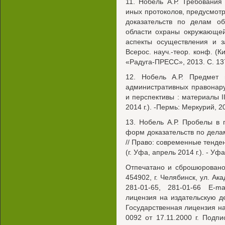
11. Нобель А.Р. Требовани
иных протоколов, предусмот
доказательств по делам о
области охраны окружающей
аспекты осуществления и з
Всерос. науч.-теор. конф. (К
«Радуга-ПРЕСС», 2013. С. 137
12. Нобель А.Р. Предмет
административных правонар
и перспективы : материалы II
2014 г.). -Пермь: Меркурий, 20
13. Нобель А.Р. Пробелы в
форм доказательств по дел
// Право: современные тенден
(г. Уфа, апрель 2014 г.). - Уфа
Отпечатано и сброшюрован
454902, г. Челябинск, ул. Ак
281-01-65, 281-01-66 E-ma
лицензия на издательскую д
Государственная лицензия н
0092 от 17.11.2000 г. Подп