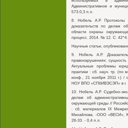
используемых в админист
Административное и муници
573.0,3 п.л.
8. Нобель А.Р. Протоколы 
доказательств по делам о
области охраны окружающе
процесс. 2014. № 12. С. 42^4.
Научные статьи, опубликован
9. Нобель А.Р. Доказате
правонарушениях: сущность
Актуальные проблемы юрид
практики : сб. науч. тр. (по
конф., 21 ноября 2011 г.) /
НОУ ВПО «СПбИВЭСЭП» в г. Кир
10. Нобель А.Р. Судебно-эк
делам об административн
окружающей среды // Российс
: сб. материалов IX Межреги
Михайлова. -ООО «ВЕСИ», К
28-33. - 0,4 п.л.