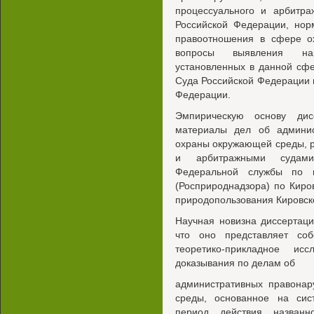
процессуального и арбитра
Российской Федерации, нор
правоотношения в сфере о
вопросы выявления нар
установленных в данной сф
Суда Российской Федерации 
Федерации.
Эмпирическую основу дис
материалы дел об админис
охраны окружающей среды, 
и арбитражными судами
Федеральной службы по н
(Росприроднадзора) по Киро
природопользования Кировск
Научная новизна диссертаци
что оно представляет со
теоретико-прикладное ис
доказывания по делам об
административных правона
среды, основанное на си
период действия названно