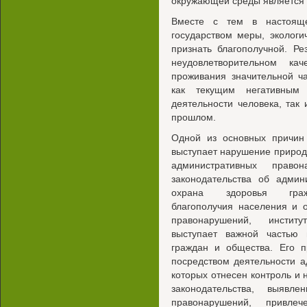
окружающей среды является о
Вместе с тем в настоящ
государством меры, эколог
признать благополучной. Ре
неудовлетворительном к
проживания значительной ч
как текущим негативным 
деятельности человека, так
прошлом.
Одной из основных причин
выступает нарушение природ
административных право
законодательства об админ
охрана здоровья гражда
благополучия населения и 
правонарушений, институ
выступает важной частью 
граждан и общества. Его п
посредством деятельности а
которых отнесен контроль и
законодательства, выявл
правонарушений, привле