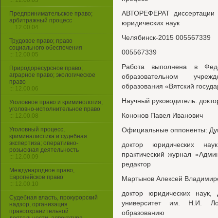
::: 12.00.03
АВТОРЕФЕРАТ диссертации н
Предпринимательское право;
арбитражный процесс
юридических наук
::: 12.00.04
Челябинск-2015 005567339
Трудовое право; право
социального обеспечения
005567339
::: 12.00.05
Работа выполнена в Феде
Природоресурсное право;
аграрное право; экологическое
образовательном учреж
право
образования «Вятский госуда
::: 12.00.06
Научный руководитель: докто
Уголовное право и криминология;
уголовно-исполнительное право
Кононов Павел Иванович
::: 12.00.08
Уголовный процесс,
Официальные оппоненты: Дуг
криминалистика и судебная
экспертиза; оперативно-
доктор юридических нау
розыскная деятельность
практический журнал «Адми
::: 12.00.09
редактор
Международное право,
Европейское право
Мартынов Алексей Владимир
::: 12.00.10
доктор юридических наук, 
Судебная власть, прокурорский
университет им. Н.И. Ло
надзор, организация
правоохранительной
образованию