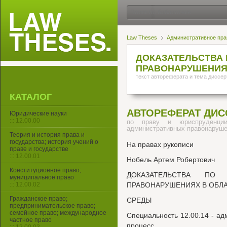
Law Theses
Административное пра
ДОКАЗАТЕЛЬСТВА
ПРАВОНАРУШЕНИЯ
текст автореферата и тема диссер
КАТАЛОГ
АВТОРЕФЕРАТ ДИС
Юридические науки
::: 12.00.00
по праву и юриспруденци
административных правонаруше
Теория и история права и
государства; история учений о
На правах рукописи
праве и государстве
::: 12.00.01
Нобель Артем Робертович
Конституционное право;
ДОКАЗАТЕЛЬСТВА ПО
муниципальное право
::: 12.00.02
ПРАВОНАРУШЕНИЯХ В ОБЛ
Гражданское право;
СРЕДЫ
предпринимательское право;
семейное право; международное
Специальность 12.00.14 - а
частное право
процесс