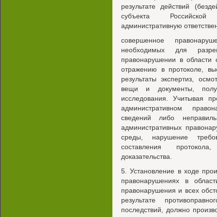
результате действий (безд
субъекта Российской
административную ответствен
совершенное правонару
необходимых для разре
правонарушении в области
отражению в протоколе, вы
результаты экспертиз, осм
вещи и документы, полу
исследования. Учитывая пр
административном правон
сведений либо неправи
административных правона
среды, нарушение требо
составления протокола
доказательства.
5. Установление в ходе про
правонарушениях в облас
правонарушения и всех обст
результате противоправн
последствий, должно произ