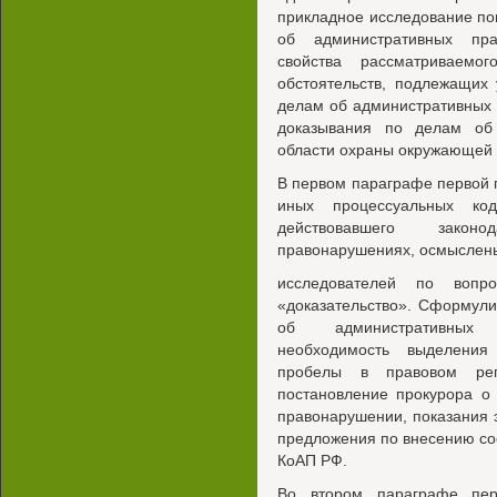
прикладное исследование по
об административных пра
свойства рассматриваемо
обстоятельств, подлежащих
делам об административных
доказывания по делам об
области охраны окружающей 
В первом параграфе первой
иных процессуальных код
действовавшего законо
правонарушениях, осмыслен
исследователей по вопро
«доказательство». Сформули
об административных п
необходимость выделения
пробелы в правовом регу
постановление прокурора о
правонарушении, показания 
предложения по внесению со
КоАП РФ.
Во втором параграфе пер