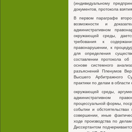
(индивидуальному предпри
документов, протокола взятия
В первом параграфе второ
возможности и доказате
административном правон
окружающей среды, даетс
требования к содержан
правонарушении, к процеду
для определения существ
составлении протокола об
основе системного анали
разъяснений Пленумов Вер
Высшего Арбитражного Су
практики по делам в области
окружающей среды, аргуме
административном прав
процессуальной формы, поср
событии и обстоятельствах
совершении, иные фактиче
ходе производства по дела
Диссертантом подчеркиваетс