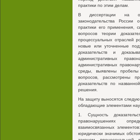
практики по этим делам.
В диссертации на осн
законодательства России 
практики его применения, 
вопросов теории доказате
процессуальных отраслей р
новые или уточненные под
доказательств и доказ
административных прав
административных правона
среды, выявлены пробелы
вопросов, рассмотрены п
доказательств по названно
решения.
На защиту выносятся следу
обладающие элементами нау
1. Сущность доказатель
правонарушениях опре
взаимосвязанных элементов
юридически значимых обсто
законом процессуальной 