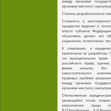
между органами государс
органами местного самоупра
Степень разработанности тем
Сложность и многогранност
предметов ведения и полно
власти субъекта Федераци
объективно делает его об
социологии, политологии, те
К сожалению, в юридичес
практически не разработан. 
что муниципальное право 
российского права, причем
время, началах. Это 
самостоятельного компле
правовых проблем разграни
между органами государс
органами местного самоупра
Отечественная юридическа
касающейся основ теории
классические труды п
В.П.Безобразова, А.И.Василь