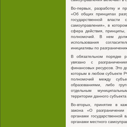
Во-первых, разработку и п
«Об общих принципах разг
государственной власти
самоуправления», в которо
сфера действия, принципы,
полномочий. В нем долж
использования согласит
инициативы по разграничени
В обязательном порядке р
увязано с разграничени
финансовых ресурсов. Это до
которым в любом субъекте Р
полномочий между субъ
образованиями, либо гру
отдельным муниципальн
территории данного субъект
Во-вторых, принятие в ка
закона «О разграничении
органами государственной 
органами местного самоуправ