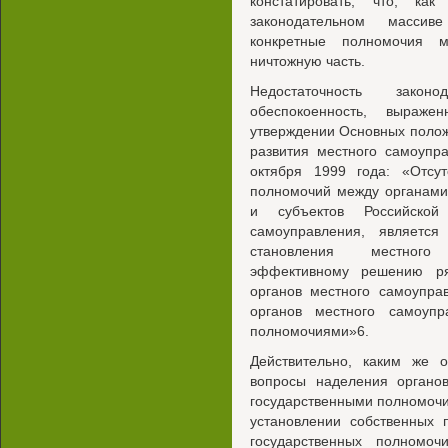
констатировать, что, ка
законодательном массив
конкретные полномочия м
ничтожную часть.
Недостаточность закон
обеспокоенность, выра
утверждении Основных полож
развития местного самоупр
октября 1999 года: «Отсут
полномочий между органами
и субъектов Российско
самоуправления, являетс
становления местного 
эффективному решению ря
органов местного самоупра
органов местного самоупр
полномочиями»6.
Действительно, каким же
вопросы наделения органо
государственными полномочи
установлении собственных 
государственных полномо