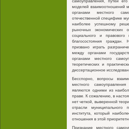
самоуправления, путей его
моделей взаимоотношений м
органами местного само
отечественной специфике му
наиболее успешному реше
рыночных экономических о
социального и правового 
благосостояния граждан.
призвано играть разграни
между органами государс
органами местного самоу
теоретических и практичес
диссертационное исследован
Бесспорно, вопросы взаим
местного самоуправления
являются одними из наибо
праве. К сожалению, в насто
нет четкой, выверенной теори
отрасли муниципального 
института, который наибол
отношения в этой приоритетн
Признание местного самоу