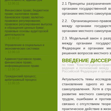
деятельности, адвокатура
2.1 Принципы разграничени
::: 12.00.11
органами государственной в
Финансовое право; бюджетное
органами местного самоупра
право; налоговое право;
банковское право; валютно-
2.2. Организационно-прав
правовое регулирование;
правовое регулирование выпуска
между органами государс
и обращения ценных бумаг;
органами местного самоупра
правовые основы аудиторской
деятельности
2.3. Модельный закон о раз
::: 12.00.12
между органами государс
Управление в социальных и
Федерации и органами мес
экономических системах
::: 12.00.13
решения вопросов местного 
Административное право,
ВВЕДЕНИЕ ДИССЕ
финансовое право,
по теме "Конституционно-прав
информационное право
ведения и полномочий между о
::: 12.00.14
Российской Федерации и органа
Гражданский процесс;
Актуальность темы исследо
арбитражный процесс
::: 12.00.15
становление одного из ин
самоуправления. Хотя в ст
развитие местного самоупр
трудом, ошибками и против
связано с отсутствием теор
практическое действие в жизн