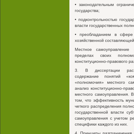
• законодательным огранич
государства;
• подконтрольностью госуд
власти государственных полн
• преобладанием в сфере
хозяйственной составляющей,
Местное самоуправление 
пределах своих полном
конституционно-правового р
3. В диссертации раскры
содержание понятий «ко
«полномочия» местного са
анализ конституционно-прав
местного самоуправления. 
том, что эффективность мун
четкого распределения полн
государственной власти су
самоуправления с учетом р
специфики каждого из них.
4. Принципы разграничения