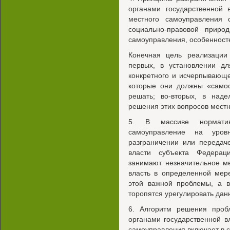
органами государственной 
местного самоуправления 
социально-правовой приро
самоуправления, особенност
Конечная цель реализации 
первых, в установлении дл
конкретного и исчерпывающе
которые они должны «самос
решать; во-вторых, в над
решения этих вопросов местн
5. В массиве норматив
самоуправление на уров
разграничении или передач
власти субъекта Федерац
занимают незначительное м
власть в определенной мер
этой важной проблемы, а 
торопятся урегулировать да
6. Алгоритм решения проб
органами государственной в
самоуправления включает в 