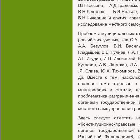
В.Н.Гессена, А.Д.Градовск
В.Н.Лешкова, Б.Э.Нольде
Б.Н.Чичерина и других, сов
исследование местного само
Проблемы муниципальных от
российских ученых, как С.А.
А.А. Безуглов, В.И. Васил
Гладышев, В.Е. Гулиев, Л.А. 
А.Г. Игудин, И.П. Ильинский, В
Кутафин, А.В. Лагуткин, Л.А.
.Я. Слива, Ю.А. Тихомиров, 
др. Вместе с тем, насколь
сложная тема отдельно в 
монографиях и статьях, п
проблематика разграничени
органами государственной 
местного самоуправления ра
Здесь следует отметить н
«Конституционно-правовые
органов государственной
Российской Федерации»8, к