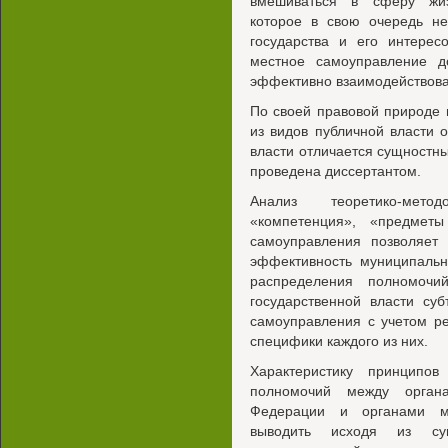
вмешиваться в сферу жиз
которое в свою очередь не
государства и его интерес
местное самоуправление д
эффективно взаимодействова
По своей правовой природе
из видов публичной власти о
власти отличается сущностн
проведена диссертантом.
Анализ теоретико-мето
«компетенция», «предмет
самоуправления позволяет
эффективность муниципальн
распределения полномочи
государственной власти су
самоуправления с учетом р
специфики каждого из них.
Характеристику принципо
полномочий между органа
Федерации и органами ме
выводить исходя из сущ