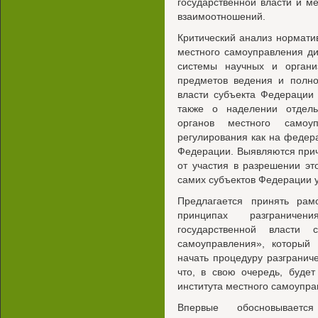
государственной власти и м
взаимоотношений.
Критический анализ нормати
местного самоуправления ди
системы научных и органи
предметов ведения и полно
власти субъекта Федерации
также о наделении отдел
органов местного самоуп
регулирования как на федера
Федерации. Выявляются при
от участия в разрешении э
самих субъектов Федерации 
Предлагается принять ра
принципах разграниче
государственной власти
самоуправления», который
начать процедуру разгранич
что, в свою очередь, буде
института местного самоупра
Впервые обосновывается