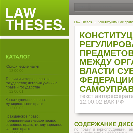
Law Theses
Конституционное прав
КОНСТИТУЦ
РЕГУЛИРОВ
ПРЕДМЕТОВ
КАТАЛОГ
МЕЖДУ ОРГ
Юридические науки
ВЛАСТИ СУ
::: 12.00.00
ФЕДЕРАЦИИ
Теория и история права и
государства; история учений о
САМОУПРА
праве и государстве
::: 12.00.01
текст автореферата
Конституционное право;
12.00.02 ВАК РФ
муниципальное право
::: 12.00.02
Гражданское право;
предпринимательское право;
СОДЕРЖАНИЕ ДИС
семейное право; международное
частное право
по праву и юриспруденции, ав