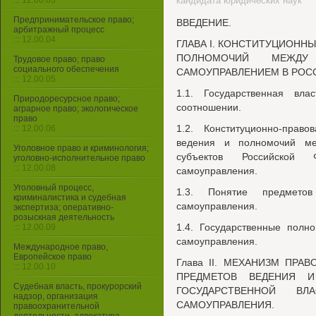
::: 12.00.03
кандидата юридических наук
Предпринимательское право;
ВВЕДЕНИЕ.
арбитражный процесс
::: 12.00.04
ГЛАВА I. КОНСТИТУЦИОНН
ПОЛНОМОЧИЙ МЕЖДУ
Трудовое право; право
социального обеспечения
САМОУПРАВЛЕНИЕМ В РОС
::: 12.00.05
1.1. Государственная вл
Природоресурсное право;
соотношении.
аграрное право; экологическое
право
1.2. Конституционно-прав
::: 12.00.06
ведения и полномочий ме
Уголовное право и криминология;
субъектов Российской
уголовно-исполнительное право
::: 12.00.08
самоуправления.
Уголовный процесс,
1.3. Понятие предмето
криминалистика и судебная
самоуправления.
экспертиза; оперативно-
розыскная деятельность
1.4. Государственные полн
::: 12.00.09
самоуправления.
Международное право,
Европейское право
Глава II. МЕХАНИЗМ ПРА
::: 12.00.10
ПРЕДМЕТОВ ВЕДЕНИЯ 
Судебная власть, прокурорский
ГОСУДАРСТВЕННОЙ В
надзор, организация
САМОУПРАВЛЕНИЯ.
правоохранительной