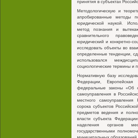
принятия в субъектах Россий
Методологическую и теорет
апробированные методы п
юридической наукой. Испо
метод познания и вытека
сравнительного правоведе
юридический и конкретно-со
исследовать объекты во вза
определенные тенденции, с
использовался междисцип
социологические термины и п
Нормативную базу исследов
Федерации, Европейская
федеральные законы «Об о
самоуправления в Российск
местного самоуправления 
сорока субъектов Российск
предметов ведения и полно
власти субъекта Федерации
наделения органов мес
государственными полномоч
муниципальных образований.