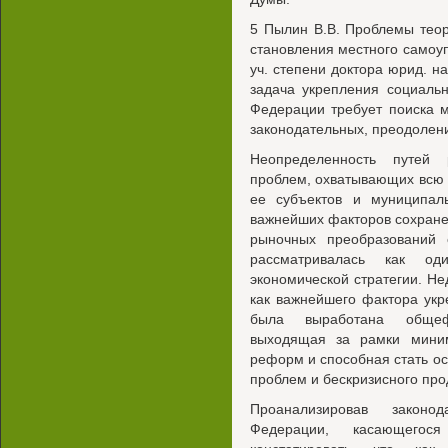
5 Пылин В.В. Проблемы теор
становления местного самоуп
уч. степени доктора юрид. на
задача укрепления социальн
Федерации требует поиска м
законодательных, преодолени
Неопределенность путей 
проблем, охватывающих всю
ее субъектов и муниципал
важнейших факторов сохране
рыночных преобразований
рассматривалась как о
экономической стратегии. Н
как важнейшего фактора укр
была выработана общеф
выходящая за рамки мини
реформ и способная стать о
проблем и бескризисного про
Проанализировав законо
Федерации, касающегос