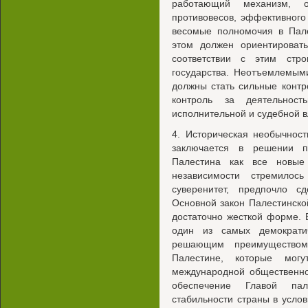
работающий механизм, 
противовесов, эффективного
весомые полномочия в Пале
этом должен ориентироват
соответствии с этим стро
государства. Неотъемлемым
должны стать сильные конт
контроль за деятельност
исполнительной и судебной в
4. Историческая необычност
заключается в решении п
Палестина как все новые
независимости стремилос
суверенитет, предпочло с
Основной закон Палестинско
достаточно жесткой форме.
один из самых демократ
решающим преимуществом
Палестине, которые мог
международной общественно
обеспечение Главой пале
стабильности страны в усло