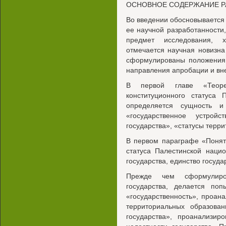
ОСНОВНОЕ СОДЕРЖАНИЕ 
Во введении обосновывается 
ее научной разработанности
предмет исследования, х
отмечается научная новизна
сформулированы положения,
направления апробации и вн
В первой главе «Теорет
конституционного статуса 
определяется сущность и
«государственное устройст
государства», «статусы терр
В первом параграфе «Поняти
статуса Палестинской наци
государства, единство госуда
Прежде чем сформулиров
государства, делается поп
«государственность», проан
территориальных образован
государства», проанализир