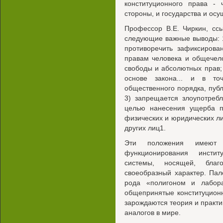
конституционного права - 
стороны, и государства и осу
Профессор В.Е. Чиркин, сс
следующие важные выводы: 1
противоречить зафиксиров
правам человека и общечел
свободы и абсолютных прав; 
основе закона... и в то
общественного порядка, публ
3) запрещается злоупотребл
целью нанесения ущерба п
физических и юридических ли
других лиц1.
Эти положения имеют 
функционирования инстит
системы, носящей, бла
своеобразный характер. Пал
рода «полигоном и лабора
общепринятые конституцион
зарождаются теория и практи
аналогов в мире.