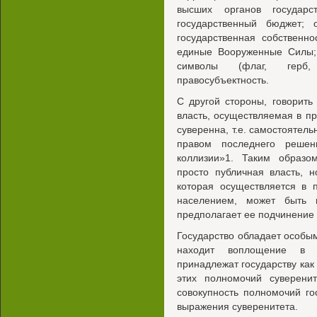
высших органов государс
государственный бюджет; 
государственная собственно
единые Вооруженные Силы; 
символы (флаг, герб,
правосубъектность.
С другой стороны, говорить 
власть, осуществляемая в п
суверенна, т.е. самостоятел
правом последнего решен
коллизии»1. Таким образо
просто публичная власть, н
которая осуществляется в 
населением, может быть 
предполагает ее подчинение 
Государство обладает особым
находит воплощение в о
принадлежат государству как
этих полномочий суверени
совокупность полномочий г
выражения суверенитета.