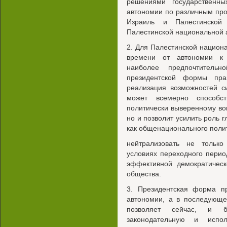
решениями государственны
автономии по различным пр
Израиль и Палестинской 
Палестинской национальной 
2. Для Палестинской национ
времени от автономии к 
наиболее предпочтительн
президентской формы пра
реализация возможностей с
может всемерно способс
политически выверенному в
но и позволит усилить роль г
как общенационального полит
нейтрализовать не тольк
условиях переходного перио
эффективной демократическ
общества.
3. Президентская форма п
автономии, а в последующе
позволяет сейчас, и б
законодательную и испо