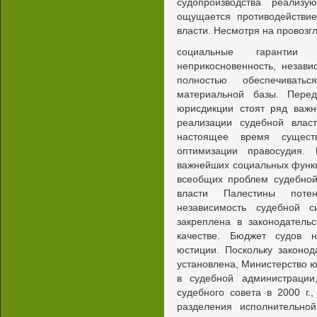
судопроизводства реализ
ощущается противодействие
власти. Несмотря на провоз
социальные гарантии
неприкосновенность, независ
полностью обеспечивать
материальной базы. Пере
юрисдикции стоят ряд важн
реализации судебной влас
настоящее время существ
оптимизации правосудия.
важнейших социальных функц
всеобщих проблем судебной
власти Палестины потен
независимость судебной 
закреплена в законодатель
качестве. Бюджет судов 
юстиции. Поскольку законо
установлена, Министерство ю
в судебной администраци
судебного совета в 2000 г
разделения исполнительной