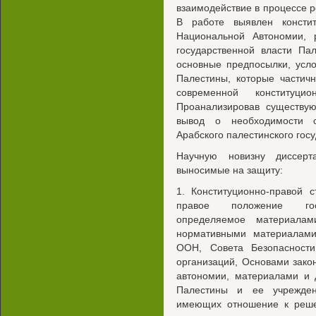
взаимодействие в процессе 
В работе выявлен констит
Национальной Автономии, 
государственной власти Па
основные предпосылки, усло
Палестины, которые частич
современной конституци
Проанализировав существую
вывод о необходимости с
Арабского палестинского госу
Научную новизну диссерт
выносимые на защиту:
1. Конституционно-правой 
правое положение госуд
определяемое материалам
нормативными материалами
ООН, Совета Безопасност
организаций, Основами зако
автономии, материалами и 
Палестины и ее учрежден
имеющих отношение к решен