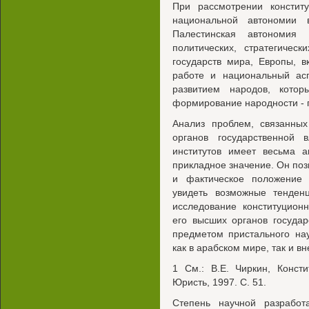
При рассмотрении конститу
национальной автономии 
Палестинская автономия
политических, стратегичес
государств мира, Европы, 
работе и национальный асп
развитием народов, котор
формирование народности - 
Анализ проблем, связанных
органов государственной в
институтов имеет весьма а
прикладное значение. Он поз
и фактическое положение 
увидеть возможные тенден
исследование конституцион
его высших органов государ
предметом пристального на
как в арабском мире, так и вн
1 См.: В.Е. Чиркин, Конст
Юристь, 1997. С. 51.
Степень научной разработ