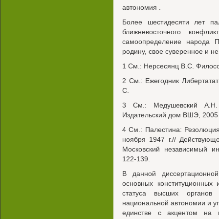
автономия .
Более шестидесяти лет па
ближневосточного конфли
самоопределение народа П
родину, свое суверенное и н
1 См.: Нерсесянц B.C. Филос
2 См.: Ежегодник Либертатат
С.
3 См.: Медушевский А.Н.
Издательский дом ВШЭ, 2005 
4 См.: Палестина: Резолюци
ноября 1947 г.// Действующ
Московский независимый ин
122-139.
В данной диссертационной
основных конституционных 
статуса высших органов 
национальной автономии и уп
единстве с акцентом на 