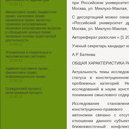
деятельности, адвокатура
при Российском университет
::: 12.00.11
Москва, ул. Миклухо-Маклая, д
Финансовое право; бюджетное
право; налоговое право;
С диссертацией можно озна
банковское право; валютно-
«Российский университет д
правовое регулирование;
правовое регулирование выпуска
Москва, ул. Миклухо-Маклая, 
и обращения ценных бумаг;
правовые основы аудиторской
Автореферат разослан « [1 20
деятельности
::: 12.00.12
Ученый секретарь кандидат ю
Управление в социальных и
А.Р. Батяева
экономических системах
::: 12.00.13
ОБЩАЯ ХАРАКТЕРИСТИКА 
Административное право,
Актуальность темы исследов
финансовое право,
информационное право
статуса в конституционн
::: 12.00.14
проблемных категорий. 
Гражданский процесс;
исследований в науке конс
арбитражный процесс
понимание смыслового содер
::: 12.00.15
Исследование становле
конституционно-правовог
автономии связано с отсу
отношении данного субъек
ближневосточный конфлик