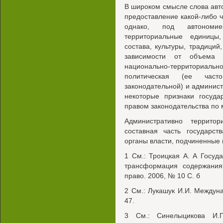
В широком смысле слова авт
предоставление какой-либо ч
однако, под автономи
территориальные единицы
состава, культуры, традици
зависимости от объема
национально-территориаль
политическая (ее част
законодательной) и админис
некоторые признаки госуда
правом законодательства по
Административно террито
составная часть государст
органы власти, подчиненные 
1 См.: Троицкая А. А Госуд
трансформация содержания
право. 2006, № 10 С. б
2 См.: Лукашук И.И. Междуна
47.
3 См.: Синелыцикова И.Г