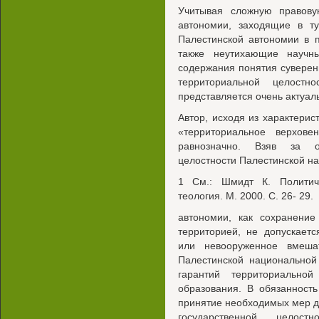
Учитывая сложную правову
автономии, заходящие в ту
Палестинской автономии в 
также неутихающие научн
содержания понятия суверен
территориальной целостно
представляется очень актуал
Автор, исходя из характерис
«территориальное верховен
равнозначно. Взяв за о
целостности Палестинской н
1 См.: Шмидт К. Политиче
теология. М. 2000. С. 26- 29.
автономии, как сохранение
территорией, не допускает
или невооруженное вмешат
Палестинской национальной
гарантий территориальной 
образования. В обязанность
принятие необходимых мер д
государственной целост