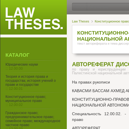
Law Theses
Конституционное прав
КОНСТИТУЦИОННО
НАЦИОНАЛЬНОЙ А
текст автореферата и тема диссер
КАТАЛОГ
АВТОРЕФЕРАТ ДИС
Юридические науки
::: 12.00.00
по праву и юриспруденции н
Палестинской национальной ав
Теория и история права и
государства; история учений о
На правах рукописи
праве и государстве
::: 12.00.01
КАВАСМИ БАССАМ АХМЕД А
Конституционное право;
КОНСТИТУЦИОННО-ПР
муниципальное право
::: 12.00.02
НАЦИОНАЛЬНОЙ АВТОНОМ
Гражданское право;
Специальность 12.00.02. -
предпринимательское право;
право
семейное право; международное
частное право
АВТОРЕФЕРАТ