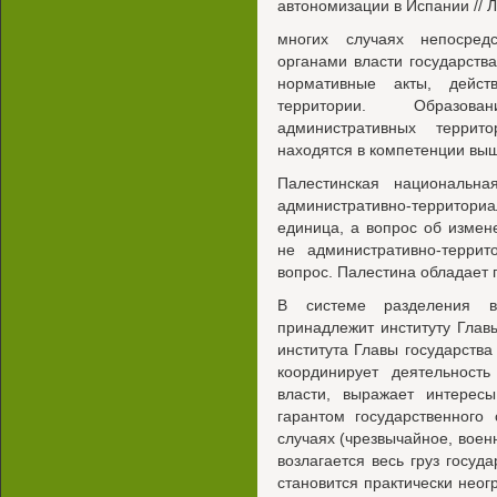
автономизации в Испании // Л
многих случаях непосред
органами власти государств
нормативные акты, дейст
территории. Образова
административных террит
находятся в компетенции выш
Палестинская национальна
административно-территор
единица, а вопрос об измене
не административно-террит
вопрос. Палестина обладает 
В системе разделения в
принадлежит институту Глав
института Главы государства 
координирует деятельность
власти, выражает интерес
гарантом государственного
случаях (чрезвычайное, военн
возлагается весь груз госуд
становится практически не