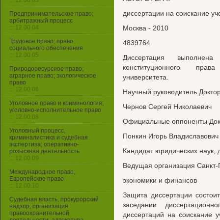
::: 12.00.03
диссертации на соискание уч
Предпринимательское право;
арбитражный процесс
::: 12.00.04
Москва - 2010
Трудовое право; право
4839764
социального обеспечения
::: 12.00.05
Диссертация выполнен
конституционного права
Природоресурсное право;
аграрное право; экологическое
университета.
право
::: 12.00.06
Научный руководитель Докто
Уголовное право и криминология;
Чернов Сергей Николаевич
уголовно-исполнительное право
::: 12.00.08
Официальные оппоненты Докт
Уголовный процесс,
Понкин Игорь Владиславович
криминалистика и судебная
экспертиза; оперативно-
Кандидат юридических наук,
розыскная деятельность
::: 12.00.09
Ведущая организация Санкт-
Международное право,
Европейское право
экономики и финансов
::: 12.00.10
Защита диссертации состоит
Судебная власть, прокурорский
заседании диссертационн
надзор, организация
правоохранительной
диссертаций на соискание у