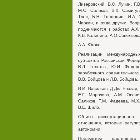
Ливеровский, В.О. Лучин, Г.
М.С. Саликов, В.К. Самигул
Тэпс, Б.Н. Топорнин, И.А. 
Чиркин, и ряда других. Во
поднимаются в работах А.Х. 
К.В. Калинина, А.О.Савельева
A.A. Югова.
Реализации международны
субъектов Российской Феде
В.Л. Толстых, Ю.И. Федор
зарубежного сравнительног
В.В. Бойцова и Л.В. Бойцова,
B.И. Васильев, Д.Дж. Елазар,
Е.Г. Морозова, A.M. Осаве
Саликов, Т.М. Фадеева, М.Х
В.Е. Шило.
Объект диссертационного
отношения, которые регули
автономии.
Предметом настоящег