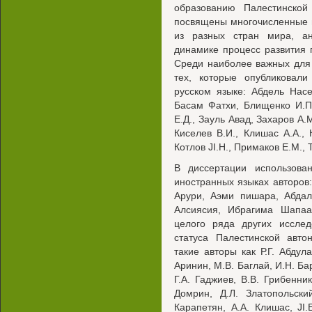
образованию Палестинской 
посвящены многочисленные и
из разных стран мира, ан
динамике процесс развития 
Среди наиболее важных для
тех, которые опубликовал
русском языке: Абдель Нас
Басам Фатхи, Блищенко И.П.
Е.Д., Зауль Авад, Захаров A.
Киселев В.И., Клишас A.A., К
Котлов JI.H., Примаков Е.М.,
В диссертации использова
иностранных языках авторов:
Арури, Аэми пишара, Абда
Алсиясия, Ибрагима Шапа
целого ряда других исслед
статуса Палестинской авто
такие авторы как Р.Г. Абдула
Аринин, М.В. Баглай, И.Н. Бар
Г.А. Гаджиев, В.В. Грибенни
Домрин, Д.Л. Златопольски
Карапетян, A.A. Клишас, JI.E