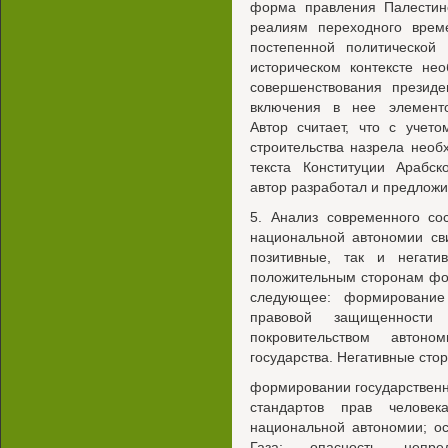
форма правления Палестинс
реалиям переходного време
постепенной политической
историческом контексте не
совершенствования презид
включения в нее элементо
Автор считает, что с учет
строительства назрела необ
текста Конституции Арабск
автор разработал и предложи
5. Анализ современного со
национальной автономии сви
позитивные, так и негати
положительным сторонам фо
следующее: формирование 
правовой защищенности
покровительством автоно
государства. Негативные сто
формировании государственн
стандартов прав человек
национальной автономии; о
Газа; опасность непред