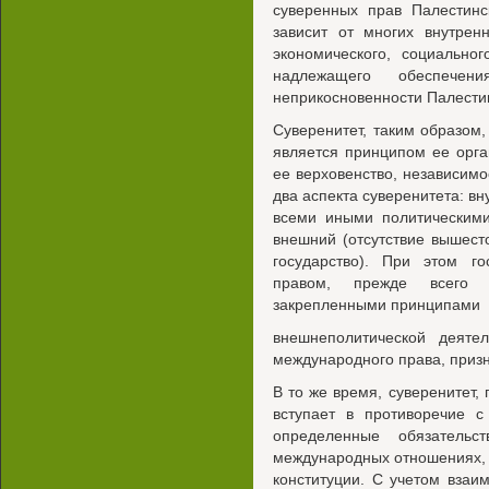
суверенных прав Палестин
зависит от многих внутрен
экономического, социально
надлежащего обеспечен
неприкосновенности Палести
Суверенитет, таким образом,
является принципом ее орга
ее верховенство, независимо
два аспекта суверенитета: в
всеми иными политическими
внешний (отсутствие вышест
государство). При этом го
правом, прежде всего н
закрепленными принципами
внешнеполитической деяте
международного права, призн
В то же время, суверенитет,
вступает в противоречие с
определенные обязатель
международных отношениях,
конституции. С учетом взаи