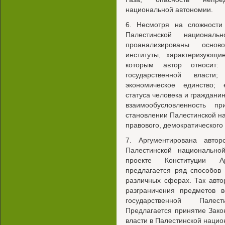
национальной автономии.
6. Несмотря на сложности 
Палестинской национал
проанализированы осново
институты, характеризующи
которым автор относит: 
государственной власти;
экономическое единство; е
статуса человека и гражданин
взаимообусловленность п
становлении Палестинской н
правового, демократического 
7. Аргументирована автор
Палестинской национально
проекте Конституции Ар
предлагается ряд способов 
различных сферах. Так авто
разграничения предметов 
государственной Палес
Предлагается принятие Зако
власти в Палестинской нацио