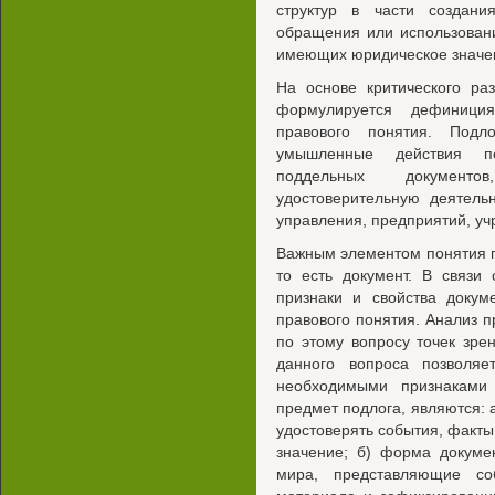
структур в части создани
обращения или использован
имеющих юридическое значени
На основе критического ра
формулируется дефиниция
правового понятия. Подл
умышленные действия п
поддельных документо
удостоверительную деятель
управления, предприятий, уч
Важным элементом понятия п
то есть документ. В связи
признаки и свойства докум
правового понятия. Анализ п
по этому вопросу точек зре
данного вопроса позволя
необходимыми признаками 
предмет подлога, являются: 
удостоверять события, факт
значение; б) форма докуме
мира, представляющие со