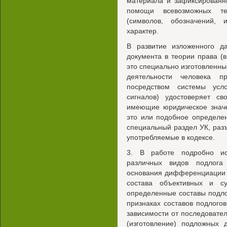
материала и зафиксированн
помощи всевозможных тех
(символов, обозначений, 
характер.
В развитие изложенного д
документа в теории права (в
это специально изготовленны
деятельности человека п
посредством системы усло
сигналов) удостоверяет с
имеющие юридическое значе
это или подобное определе
специальный раздел УК, ра
употребляемые в кодексе.
3. В работе подробно ис
различных видов подлога
основания дифференциации п
состава объективных и су
определенные составы подлог
признаках составов подлогов
зависимости от последовате
(изготовление) подложных 