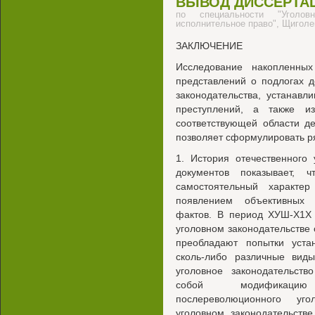
ВЫВОД ДИССЕРТА
по специальности "Уголов
исполнительное право", Щигол
ЗАКЛЮЧЕНИЕ
Исследование накопленны
представлений о подлогах д
законодательства, устанавл
преступлений, а также из
соответствующей области д
позволяет сформулировать р
1. История отечественного 
документов показывает, 
самостоятельный характе
появлением объективных 
фактов. В период ХУШ-Х1Х 
уголовном законодательстве 
преобладают попытки устан
сколь-либо различные вид
уголовное законодательств
собой модификацию
послереволюционного уго
уголовном законодательств