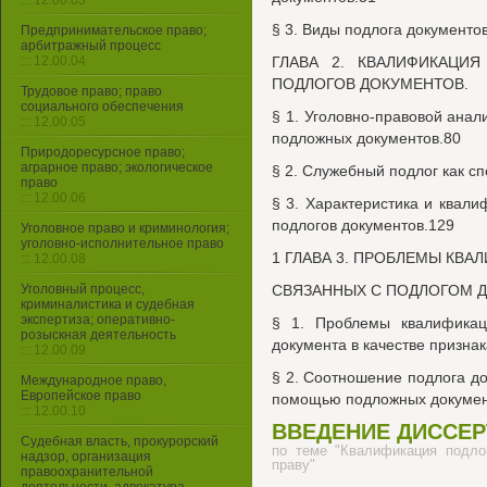
::: 12.00.03
§ 3. Виды подлога документо
Предпринимательское право;
арбитражный процесс
::: 12.00.04
ГЛАВА 2. КВАЛИФИКАЦИ
ПОДЛОГОВ ДОКУМЕНТОВ.
Трудовое право; право
социального обеспечения
§ 1. Уголовно-правовой анал
::: 12.00.05
подложных документов.80
Природоресурсное право;
аграрное право; экологическое
§ 2. Служебный подлог как с
право
::: 12.00.06
§ 3. Характеристика и квал
подлогов документов.129
Уголовное право и криминология;
уголовно-исполнительное право
1 ГЛАВА 3. ПРОБЛЕМЫ КВА
::: 12.00.08
Уголовный процесс,
СВЯЗАННЫХ С ПОДЛОГОМ Д
криминалистика и судебная
экспертиза; оперативно-
§ 1. Проблемы квалификац
розыскная деятельность
документа в качестве призна
::: 12.00.09
§ 2. Соотношение подлога д
Международное право,
Европейское право
помощью подложных докумен
::: 12.00.10
ВВЕДЕНИЕ ДИССЕ
Судебная власть, прокурорский
по теме "Квалификация подло
надзор, организация
праву"
правоохранительной