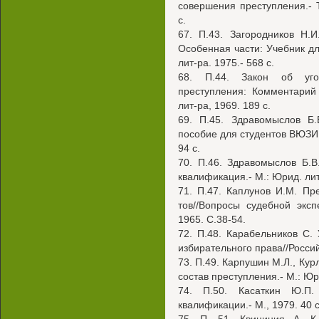
совершения преступления.- 
с.
67. П.43. Загородников Н.
Особенная части: Учебник дл
лит-ра. 1975.- 568 с.
68. П.44. Закон об угол
преступления: Комментарий 
лит-ра, 1969. 189 с.
69. П.45. Здравомыслов Б.
пособие для студентов ВЮЗИ /
94 с.
70. П.46. Здравомыслов Б.
квалификация.- М.: Юрид. лит-
71. П.47. Каплунов И.М. П
тов//Вопросы судебной эксп
1965. С.38-54.
72. П.48. Карабельников С.
избирательного права//Россий
73. П.49. Карпушин М.Л., Кур
состав преступления.- М.: Юри
74. П.50. Касаткин Ю.П.
квалификации.- М., 1979. 40 с