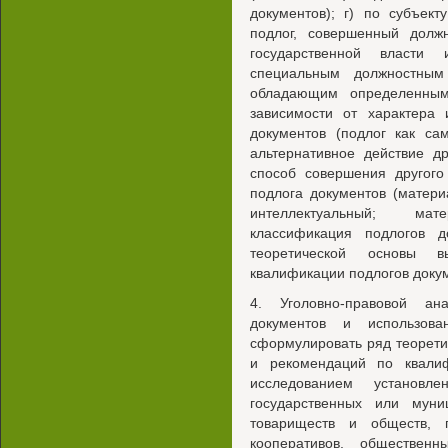
документов); г) по субъек
подлог, совершенный дол
государственной власти 
специальным должностным
обладающим определенным 
зависимости от характера 
документов (подлог как са
альтернативное действие др
способ совершения другого
подлога документов (матери
интеллектуальный; мате
классификация подлогов д
теоретической основы 
квалификации подлогов докум
4. Уголовно-правовой ан
документов и использова
сформулировать ряд теорет
и рекомендаций по квалиф
исследованием установл
государственных или муни
товариществ и обществ, п
кооперативов, обществен