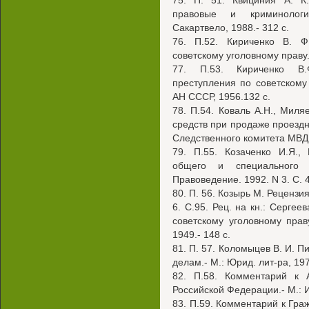
75. П. 51. Квициния А. К.
правовые и криминологи
Сакартвело, 1988.- 312 с.
76. П.52. Кириченко В. 
советскому уголовному праву.
77. П.53. Кириченко В.
преступления по советскому
АН СССР, 1956.132 с.
78. П.54. Коваль А.Н., Мил
средств при продаже проез
Следственного комитета МВД 
79. П.55. Козаченко И.Я.,
общего и специального с
Правоведение. 1992. N 3. С. 
80. П. 56. Козырь М. Рецензия
6. С.95. Рец. на кн.: Сергее
советскому уголовному прав
1949.- 148 с.
81. П. 57. Коломыцев В. И. 
делам.- М.: Юрид. лит-ра, 197
82. П.58. Комментарий к 
Российской Федерации.- М.: И
83. П.59. Комментарий к Гра