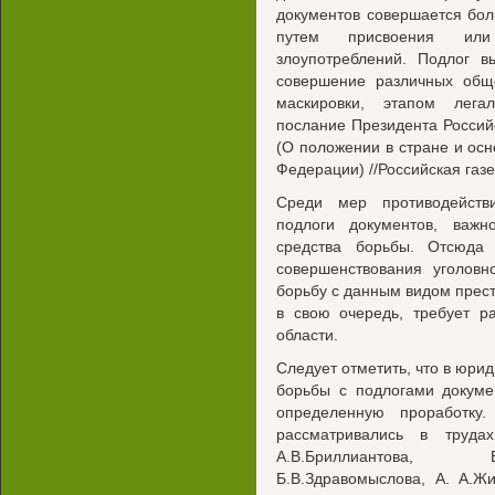
документов совершается бо
путем присвоения или
злоупотреблений. Подлог в
совершение различных обще
маскировки, этапом легал
послание Президента Росси
(О положении в стране и ос
Федерации) //Российская газет
Среди мер противодейств
подлоги документов, важн
средства борьбы. Отсюда
совершенствования уголовн
борьбу с данным видом прест
в свою очередь, требует р
области.
Следует отметить, что в юри
борьбы с подлогами докуме
определенную проработку
рассматривались в труда
А.В.Бриллиантова, В
Б.В.Здравомыслова, А. А.Ж