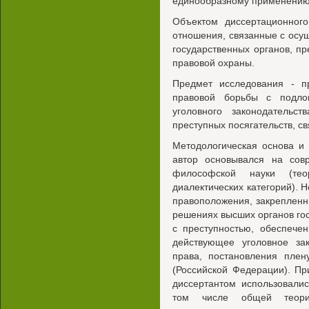
единообразному применению
Объектом диссертационног
отношения, связанные с осу
государственных органов, п
правовой охраны.
Предмет исследования - пр
правовой борьбы с подло
уголовного законодатель
преступных посягательств, с
Методологическая основа и
автор основывался на сов
философской науки (тео
диалектических категорий). 
правоположения, закрепленн
решениях высших органов го
с преступностью, обеспече
действующее уголовное зак
права, постановления пл
(Российской Федерации). П
диссертантом использовали
том числе общей теории