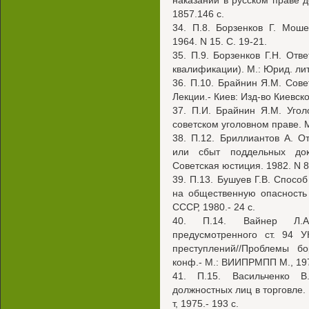
наказании в русском праве до
1857.146 с.
34. П.8. Борзенков Г. Моше
1964. N 15. С. 19-21.
35. П.9. Борзенков Г.Н. Отв
квалификации). М.: Юрид. лит-
36. П.10. Брайнин Я.М. Сове
Лекции.- Киев: Изд-во Киевског
37. П.И. Брайнин Я.М. Угол
советском уголовном праве. М.
38. П.12. Бриллиантов А. От
или сбыт поддельных доку
Советская юстиция. 1982. N 8.
39. П.13. Бушуев Г.В. Спосо
на общественную опасность
СССР, 1980.- 24 с.
40. П.14. Вайнер Л.А.
предусмотренного ст. 94 
преступлений//Проблемы б
конф.- М.: ВИИПРМПП М., 197
41. П.15. Васильченко В.
должностных лиц в торговле. 
т, 1975.- 193 с.