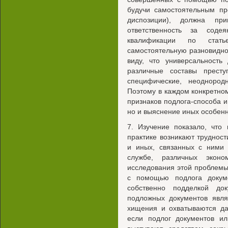
будучи самостоятельным пр
диспозиции), должна при
ответственность за соде
квалификации по стать
самостоятельную разновидно
виду, что универсальность
различные составы престу
специфические, неоднород
Поэтому в каждом конкретном
признаков подлога-способа и
но и выяснение иных особенн
7. Изучение показало, что
практике возникают труднос
и иных, связанных с ними 
службе, различных эконо
исследования этой проблемы
с помощью подлога докуме
собственно подделкой до
подложных документов явл
хищения и охватываются да
если подлог документов ил