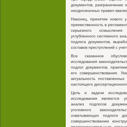
документов, разграничении 
неоднозначных правил квали
Наконец, принятие нового у
преемственность в регламент
серьезного осмысления
углубленного системного ан
подлога документов, выраб
составов преступлений с уче
Все сказанное обусловл
исследования законодательст
подлог документов, практик
его совершенствования. Ук
актуальность поставленны
настоящего диссертационног
Цель и задачи исследов
исследования являются уг
анализ подлогов докумен
уголовного законодате
охватывающих подлоги до
совершенствованию констр
правоохранительным орган