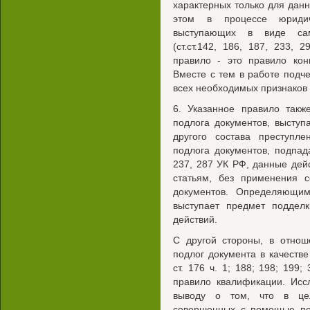
характерных только для данн
этом в процессе юридич
выступающих в виде само
(ст.ст.142, 186, 187, 233,
правило - это правило ко
Вместе с тем в работе подче
всех необходимых признаков 
6. Указанное правило такж
подлога документов, выступ
другого состава преступл
подлога документов, подпада
237, 287 УК РФ, данные дей
статьям, без применения 
документов. Определяющим
выступает предмет поддел
действий.
С другой стороны, в отнош
подлог документа в качестве
ст. 176 ч. 1; 188; 198; 199;
правило квалификации. Исс
выводу о том, что в цел
совершенных с помощью под