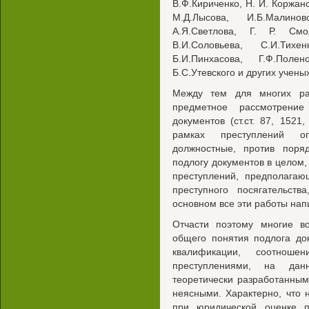
В.Ф.Кириченко, Н. И. Коржанс
М.Д.Лысова, И.Б.Малинов
А.Я.Светлова, Г. Р. Смо
В.И.Соловьева, С.И.Тихе
Б.И.Пинхасова, Г.Ф.Полен
Б.С.Утевского и других учены
Между тем для многих ра
предметное рассмотрение
документов (ст.ст. 87, 152
рамках преступлений оп
должностные, против поря
подлогу документов в целом,
преступлений, предполагаю
преступного посягательств
основном все эти работы нап
Отчасти поэтому многие в
общего понятия подлога док
квалификации, соотнош
преступлениями, на дан
теоретически разработанным
неясными. Характерно, что 
при юридической оценке п