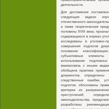
деятельности.
Для достижения поставле
следующие задачи: изу
отечественного законодатель
а также теоретические пред
половины XVIII века; проана
содержащиеся в нормах уголо
исследованы в уголовно-
совершения подлогов доку
основания классификаци
субъективные элементы 
использование подложных
взаимосвязь с иными видам
обобщена практика примене
документов, определены 
следственные ошибки, ус
подлогов; обоснованы прав
критерии их разграничен
преступлений; опреде
законодательства, предусма
разработаны рекомендац