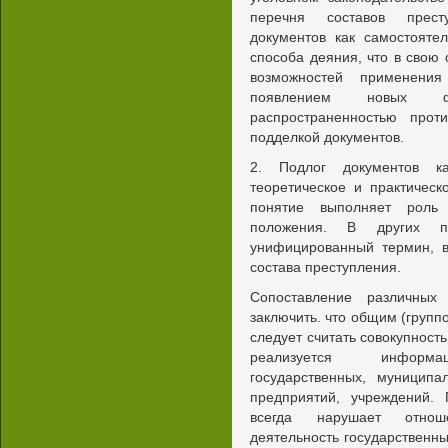
перечня составов прест
документов как самостояте
способа деяния, что в свою
возможностей применения
появлением новых ф
распространенностью проти
подделкой документов.
2. Подлог документов к
теоретическое и практическ
понятие выполняет роль 
положения. В других по
унифицированный термин, в
состава преступления.
Сопоставление различных
заключить. что общим (групп
следует считать совокупност
реализуется информаци
государственных, муницип
предприятий, учреждений. 
всегда нарушает отнош
деятельность государственн