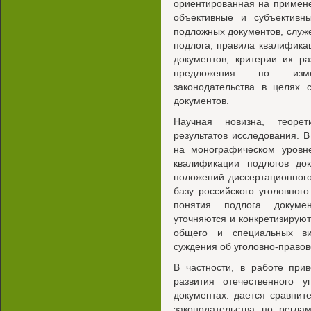
ориентированная на примен
объективные и субъективн
подложных документов, служ
подлога; правила квалифика
документов, критерии их р
предложения по изме
законодательства в целях 
документов.
Научная новизна, теорет
результатов исследования. 
на монографическом уровн
квалификации подлогов до
положений диссертационног
базу российского уголовного
понятия подлога докумен
уточняются и конкретизирую
общего и специальных ви
суждения об уголовно-правов
В частности, в работе при
развития отечественного у
документах. дается сравни
законодательства по регла