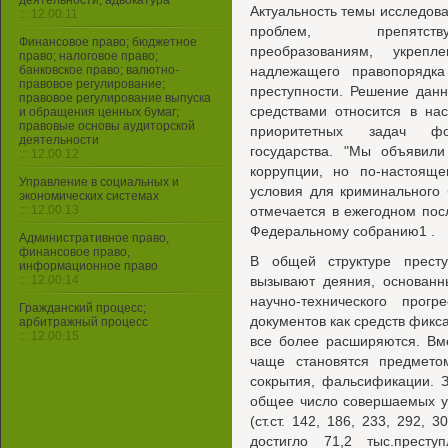
деятельности, адвокатура
Актуальность темы исследов
::: 12.00.11
проблем, препятству
Финансовое право; бюджетное
преобразованиям, укрепл
право; налоговое право;
банковское право; валютно-
надлежащего правопорядк
правовое регулирование;
преступности. Решение дан
правовое регулирование выпуска
средствами относится в на
и обращения ценных бумаг;
правовые основы аудиторской
приоритетных задач фо
деятельности
государства. "Мы объявили
::: 12.00.12
коррупции, но по-настоящ
Управление в социальных и
условия для криминального б
экономических системах
::: 12.00.13
отмечается в ежегодном по
Федеральному собранию1 .
Административное право,
финансовое право,
В общей структуре престу
информационное право
::: 12.00.14
вызывают деяния, основанн
научно-технического про
Гражданский процесс;
документов как средств фик
арбитражный процесс
::: 12.00.15
все более расширяются. Вм
чаще становятся предмето
сокрытия, фальсификации. З
общее число совершаемых у
(ст.ст. 142, 186, 233, 292, 
достигло 71,2 тыс.прест