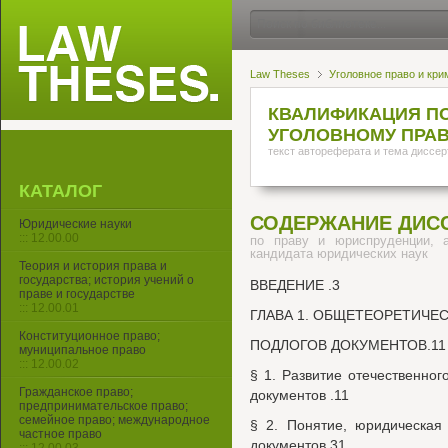
Law Theses
Уголовное право и кри
КВАЛИФИКАЦИЯ П
УГОЛОВНОМУ ПРАВ
текст автореферата и тема диссер
КАТАЛОГ
СОДЕРЖАНИЕ ДИС
Юридические науки
::: 12.00.00
по праву и юриспруденции, 
кандидата юридических наук
Теория и история права и
государства; история учений о
ВВЕДЕНИЕ .3
праве и государстве
::: 12.00.01
ГЛАВА 1. ОБЩЕТЕОРЕТИЧЕ
Конституционное право;
ПОДЛОГОВ ДОКУМЕНТОВ.11
муниципальное право
::: 12.00.02
§ 1. Развитие отечественног
Гражданское право;
документов .11
предпринимательское право;
семейное право; международное
§ 2. Понятие, юридическая
частное право
документов.31