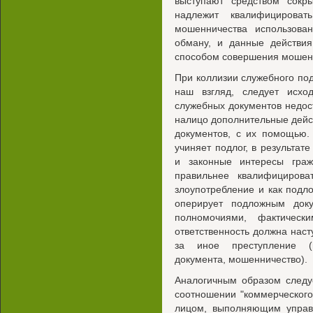
выступают средством сокр
надлежит квалифицироват
мошенничества использова
обману, и данные действия
способом совершения мошен
При коллизии служебного под
наш взгляд, следует исхо
служебных документов недос
налицо дополнительные дейс
документов, с их помощью.
учиняет подлог, в результат
и законные интересы граж
правильнее квалифицирова
злоупотребление и как подл
оперирует подложным док
полномочиями, фактическ
ответственность должна наст
за иное преступление (н
документа, мошенничество).
Аналогичным образом следу
соотношении "коммерческого
лицом, выполняющим управ