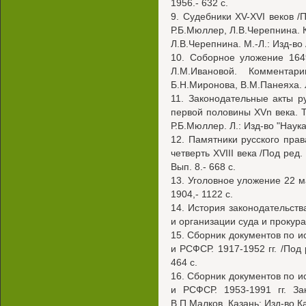
1956.- 632 с.
9. Судебники XV-XVI веков /П
Р.Б.Мюллер, Л.В.Черепнина. 
Л.В.Черепнина. М.-Л.: Изд-во
10. Соборное уложение 1649
Л.М.Ивановой. Комментар
Б.Н.Миронова, В.М.Панеяха. Л.
11. Законодательные акты р
первой половины XVn века. Те
Р.Б.Мюллер. Л.: Изд-во "Наука"
12. Памятники русского прав
четверть XVIII века /Под ред.
Вып. 8.- 668 с.
13. Уголовное уложение 22 ма
1904,- 1122 с.
14. История законодательст
и организации суда и прокура
15. Сборник документов по и
и РСФСР. 1917-1952 гг. /Под 
464 с.
16. Сборник документов по и
и РСФСР. 1953-1991 гг. За
В.П.Малков. Казань: Изд-во Каз