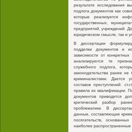
результате исследования в
подлога документов как сов
которые реализуется инфо
государственных, муницип
предприятий, учреждений. Д
юридическом смысле, так и у
В диссертации формулиру
подделки документов и и
зависимости от конкретных
анализируются те призна
служебного подлога, кото
законодательства ранее не
криминалистами. Дается уг
составов преступлений: ст.
правила их квалификации. П
документов приводится доп
критический разбор ране
проблематике. В диссерта
данные, составляющие крими
посягательств, основанных
наиболее распространенные 