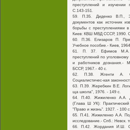
преступлений и изучении п
С.143-151.
59. П.35. Диденко В.П., 
документов как источник и
борьбы с преступлениями в 
Киев: КВШ МВД СССР, 1990. С
60. П.36. Елизаров П. Пре
Учебное пособие.- Киев, 1964.
61. П. 37. Ефимов М.А.
преступлений по уголовному
и работников дознания.- 
БССР, 1967.- 40 с.
62. П.38. Жгенти А. От
Социалистичес-кая законность
63. П.39. Жеребкин В.Е. Лог
ща школа", 1976. - 149 с.
64. П.40. Жижиленко A.A. 
(Глава Ш УК): Практический
"Право и жизнь". 1927. - 100 с
65. П.41. Жижиленко А.А. По
исследование.- Спб.: Невск. т
66. П.42. Жордания И.Ш. С