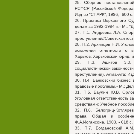
25. Сборник постановлен
РСФСР (Российской Федерац
Изд-во "СПАРК", 1996,- 600 с.
26. Практика Верховного С
делам за 1992-1994 гг.- М.: "
27. П.1. Андреева Л.А. Спо
преступлений//Советская юсти
28. П.2. Архипцев Н.И. Уголо
искажения отчетности о в
Харьков: Харьковский юрид. ин
29. П.3. Ашитов 3.0. 
социалистической законност
преступлений). Алма-Ата: Изд-
30. П.4. Банковский бизнес 
правовые проблемы.- М.: Дело
31. П.5. Баулин Ю.В. Орло
Уголовная ответственность з
средствами: Учебное пособие.
32. П.6. Белогриц-Котляре
права. Общая и особенна
Ф.А.Иогансона, 1903. - 618 с.
33. П.7. Богдановский A.