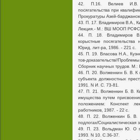
42. П.16. Велиев И.В. 
посягательства при квалифик
Прокуратуры Азей-барджанско
43. П. 17. Владимиров В.А., 
Лекция.- М.: ВШ МООП РСФСР,
44. П. 18. Владимиров В.
корыстные посягательства 
Юрид. лит-ра, 1986. - 221 с.
45. П. 19. Власова H.A., Куз
тов-доказательств//Проблемы
Сборник научных трудов. М.:
46. П. 20. Волженкин Б. В. К
субъекта должностных прест
1991. N И. С. 73-81.
47. П. 21. Волженкин Б. В.
имущества путем присвоени
положением: Конспект ле
работников, 1987. - 22 с.
48. П. 22. Волженкин Б. В.
подлогах/Социалистическая за
49. П. 23. Вольдман Ю. О п
1993. N 10. С.36-37.