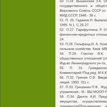
50. П.24. Вышинская З.А. О
государственного и общес
Верховного Совета СССР от 4-
МИД СССР, 1948.- 36 с.
51. П. 25. Гаджиев Н. Выявле
1995. N 1. С.25-27.
52. П.27. Гарифуллина Р. О
финансово-кредитных отношен
24.
53. П.28. Гельфанд И. А. Хо
сельском хозяйстве. Киев: МВ
54. П.29. Глистин B.K. 
общественных отношений (об
Изд-во Ленинградского ун-та, 
55. П. 31. Гражданское
Комментарий /Под ред. М.К.Юк
56. П.32. Гринев C.B. Введ
лицей, 1993. 311 с.
57. П.33. Гришанин П.Ф., Жу
управления.- М.: ВШ МООП РС
58. П.34. Дагите А.И. Пре
имущества, осуществляем
документов//При-менение