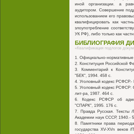
иной организации. а рав
аудитором. Совершение под
использованием его правовы
квалифицировать как частн
злоупотребление соответств
УК РФ), либо только как частн
БИБЛИОГРАФИЯ Д
«Квалификация подлогов докум
1. Официально-нормативные
2. Конституция Российской Фе
3. Комментарий к Конститу
"БЕК", 1994. 458 с.
4. Уголовный кодекс РСФСР.- 
5. Уголовный кодекс РСФСР: 
лит-ра, 1987. 464 с.
6. Кодекс РСФСР об адми
"СПАРК", 1995. 176 с.
7. Правда Русская. Тексты /П
Академии наук СССР, 1940.- 5
8. Памятники права периода
государства XV-XVn веков /П