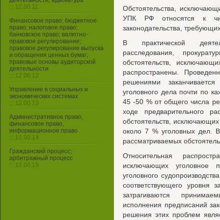
деятельности, адвокатура
::: 12.00.11
Обстоятельства, исключающ
УПК РФ относятся к числ
Финансовое право; бюджетное
право; налоговое право;
законодательства, требующих
банковское право; валютно-
правовое регулирование;
В практической деятел
правовое регулирование выпуска
расследования, прокура
и обращения ценных бумаг;
правовые основы аудиторской
обстоятельств, исключающи
деятельности
распространены. Проведенн
::: 12.00.12
решениями заканчивается
Управление в социальных и
уголовного дела почти по ка
экономических системах
45 -50 % от общего числа р
::: 12.00.13
ходе предварительного ра
Административное право,
обстоятельств, исключающих
финансовое право,
информационное право
около 7 % уголовных дел. 
::: 12.00.14
рассматриваемых обстоятельс
Гражданский процесс;
Относительная распростр
арбитражный процесс
::: 12.00.15
исключающих уголовное п
уголовного судопроизводств
соответствующего уровня з
затрагиваются принима
исполнения предписаний за
решения этих проблем явля