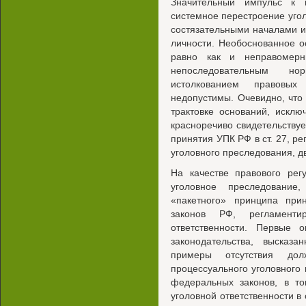
Значительный импульс к 
системное перестроение угол
состязательными началами 
личности. Необоснованное о
равно как и неправомерн
непоследовательным но
истолкованием правовы
недопустимы. Очевидно, что
трактовке оснований, искл
красноречиво свидетельствует
принятия УПК РФ в ст. 27, 
уголовного преследования, д
На качестве правового рег
уголовное преследование
«пакетного» принципа пр
законов РФ, регламенти
ответственности. Первые о
законодательства, высказ
примеры отсутствия дол
процессуального уголовного
федеральных законов, в т
уголовной ответственности в