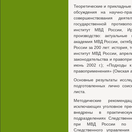
Теоретические и прикладные
обсуждения на научно-пра
совершенствования деят
государственной противоп
институт МВД России, Ир
производство: актуальные
академия МВД России, октябр
России за 200 лет: история,
институт МВД России, апрел
законодательства и правопр
июнь 2002 г.); «Подходы 
правоприменения» (Омская ак
Основные результаты иссле
подготовленных лично сои
листа.
Методические рекоменда
исключающих уголовное пре
внедрены в практическ
подразделениях Следственн
при МВД России по При
Следственного управления 