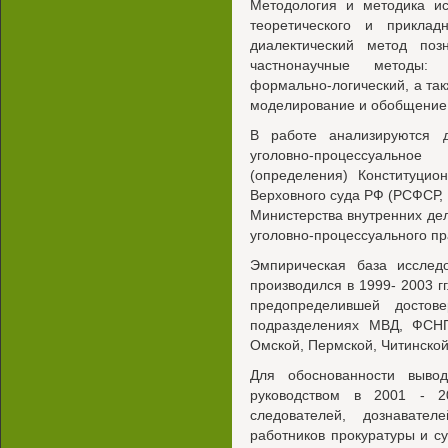
Методология и методика ис
теоретического и прикла
диалектический метод поз
частнонаучные методы: и
формально-логический, а так
моделирование и обобщение
В работе анализируются 
уголовно-процессуально
(определения) Конституцио
Верховного суда РФ (РСФСР,
Министерства внутренних дел
уголовно-процессуального пр
Эмпирическая база исслед
производился в 1999- 2003 г
предопределившей достов
подразделениях МВД, ФСНП
Омской, Пермской, Читинской
Для обоснованности выво
руководством в 2001 - 2
следователей, дознавате
работников прокуратуры и с