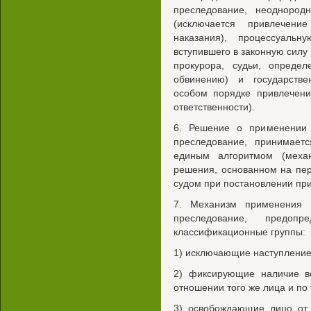
преследование, неоднород
(исключается привлечени
наказания), процессуаль
вступившего в законную силу
прокурора, судьи, опреде
обвинению) и государстве
особом порядке привлечени
ответственности).
6. Решение о применении 
преследование, принимаетс
единым алгоритмом (меха
решения, основанном на пе
судом при постановлении приг
7. Механизм применения о
преследование, предо
классификационные группы:
1) исключающие наступление 
2) фиксирующие наличие в
отношении того же лица и по 
3) освобождающие лицо от 