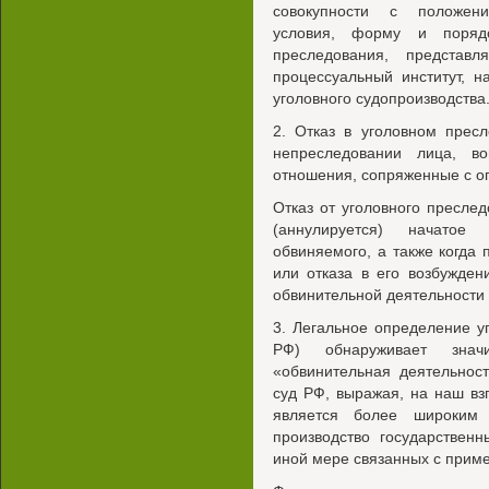
совокупности с положени
условия, форму и поряд
преследования, представл
процессуальный институт, 
уголовного судопроизводства
2. Отказ в уголовном прес
непреследовании лица, во
отношения, сопряженные с ог
Отказ от уголовного пресле
(аннулируется) начатое
обвиняемого, а также когда
или отказа в его возбужде
обвинительной деятельности 
3. Легальное определение уг
РФ) обнаруживает знач
«обвинительная деятельнос
суд РФ, выражая, на наш вз
является более широким
производство государствен
иной мере связанных с прим