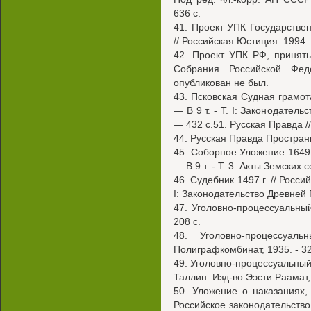
636 с.
41. Проект УПК Государстве
// Российская Юстиция. 1994. 
42. Проект УПК РФ, принят
Собрания Российской Фед
опубликован не был.
43. Псковская Судная грамота
— В 9 т. - Т. I: Законодатель
— 432 с.51. Русская Правда /
44. Русская Правда Пространн
45. Соборное Уложение 1649 г
— В 9 т. - Т. 3: Акты Земских 
46. Судебник 1497 г. // Россий
I: Законодательство Древней 
47. Уголовно-процессуальны
208 с.
48. Уголовно-процессуал
Полиграфкомбинат, 1935. - 32
49. Уголовно-процессуальный
Таллин: Изд-во Ээсти Раамат,
50. Уложение о наказаниях,
Российское законодательство 