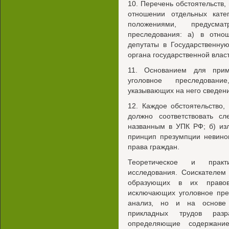
10. Перечень обстоятельств
отношении отдельных кате
положениями, предусма
преследования: а) в отно
депутаты в Государственну
органа государственной влас
11. Основанием для прим
уголовное преследовани
указывающих на него сведени
12. Каждое обстоятельство
должно соответствовать с
названным в УПК РФ; б) из
принцип презумпции невино
права граждан.
Теоретическое и практи
исследования. Соискателем
образующих в их правово
исключающих уголовное пре
анализ, но и на основе 
прикладных трудов разр
определяющие содержани