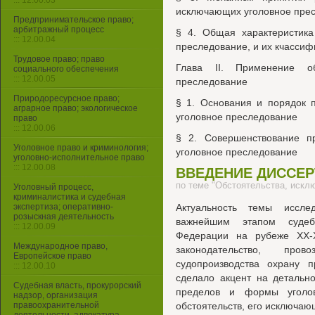
::: 12.00.03
исключающих уголовное пре
Предпринимательское право;
арбитражный процесс
§ 4. Общая характеристика
::: 12.00.04
преследование, и их кчассиф
Трудовое право; право
Глава II. Применение об
социального обеспечения
::: 12.00.05
преследование
Природоресурсное право;
§ 1. Основания и порядок 
аграрное право; экологическое
уголовное преследование
право
::: 12.00.06
§ 2. Совершенствование п
Уголовное право и криминология;
уголовное преследование
уголовно-исполнительное право
::: 12.00.08
ВВЕДЕНИЕ ДИССЕ
по теме "Обстоятельства, иск
Уголовный процесс,
криминалистика и судебная
экспертиза; оперативно-
Актуальность темы иссл
розыскная деятельность
важнейшим этапом судеб
::: 12.00.09
Федерации на рубеже XX-X
Международное право,
законодательство, пров
Европейское право
судопроизводства охрану 
::: 12.00.10
сделало акцент на детальн
Судебная власть, прокурорский
пределов и формы уголов
надзор, организация
правоохранительной
обстоятельств, его исключаю