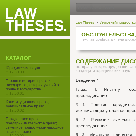
Law Theses
Уголовный процесс, кр
ОБСТОЯТЕЛЬСТВА
текст автореферата и тема диссер
КАТАЛОГ
СОДЕРЖАНИЕ ДИС
по праву и юриспруденции, ав
Юридические науки
кандидата юридических наук
::: 12.00.00
Введение *
Теория и история права и
государства; история учений о
Глава I. Институт обст
праве и государстве
::: 12.00.01
преследование
Конституционное право;
§ 1. Понятие, юридическ
муниципальное право
исключающих уголовное пре
::: 12.00.02
Гражданское право;
§ 2. Развитие системы о
предпринимательское право;
преследование
семейное право; международное
частное право
§ 3. Механизм принятия 