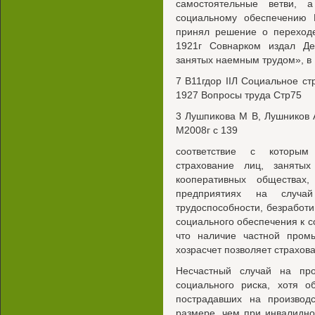
самостоятельные ветви, 
социальному обеспечению 
принял решение о переходе
1921г Совнарком издал Де
занятых наемным трудом», в
7 В11гдор IIЛ Социальное с
1927 Вопросы труда Стр75
3 Лушпикова М В, Лушников 
М2008г с 139
соответствие с которым
страхование лиц, заняты
кооперативных обществах
предприятиях на случа
трудоспособности, безработи
социального обеспечения к 
что наличие частной пром
хозрасчет позволяет страхова
Несчастный случай на пр
социального риска, хотя о
пострадавших на производ
размере, чем при инвалидн