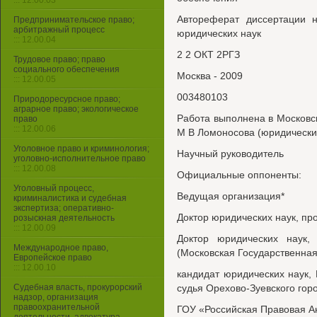
::: 12.00.03
Автореферат диссертации н
Предпринимательское право;
арбитражный процесс
юридических наук
::: 12.00.04
2 2 ОКТ 2РГЗ
Трудовое право; право
социального обеспечения
Москва - 2009
::: 12.00.05
003480103
Природоресурсное право;
аграрное право; экологическое
Работа выполнена в Московс
право
::: 12.00.06
М В Ломоносова (юридически
Уголовное право и криминология;
Научный руководитель
уголовно-исполнительное право
::: 12.00.08
Официальные оппоненты:
Уголовный процесс,
Ведущая организация*
криминалистика и судебная
экспертиза; оперативно-
Доктор юридических наук, п
розыскная деятельность
::: 12.00.09
Доктор юридических наук
Международное право,
(Московская Государственна
Европейское право
::: 12.00.10
кандидат юридических наук
Судебная власть, прокурорский
судья Орехово-Зуевского гор
надзор, организация
правоохранительной
ГОУ «Российская Правовая А