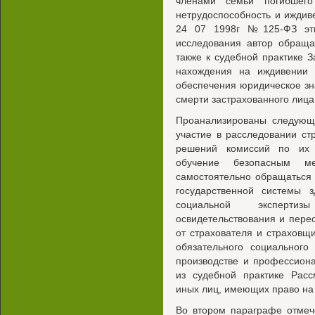
членами семьи погибшего
нетрудоспособность и иждив
24 07 1998г №125-ФЗ эти
исследования автор обраща
также к судебной практике 
нахождения на иждивении 
обеспечения юридическое з
смерти застрахованного лица
Проанализированы следующ
участие в расследовании ст
решений комиссий по их 
обучение безопасным м
самостоятельно обращаться
государственной системы 
социальной эксперт
освидетельствования и пере
от страхователя и страхов
обязательного социального
производстве и профессион
из судебной практике Расс
иных лиц, имеющих право на
Во втором параграфе отмече