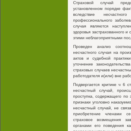
Страховой случай пред
установленном порядке фак
вследствие несчастно
профессионального заболев
случая являются наступле
здоровья застрахованного и 
этими неблагоприятными пос
Проведен анализ соотно
несчастного случая на прои
актов и судебной практик
уточнение законодательств
страховых случаев несчастн
работодателя и(или) вне раб
Подвергается критике ч 6 с
несчастный случай, прои
проступка, содержащего по
признаки уголовно наказуем
несчастный случай, не связ
приобретение членами се
страховое возмещения за
органами его поведения ка