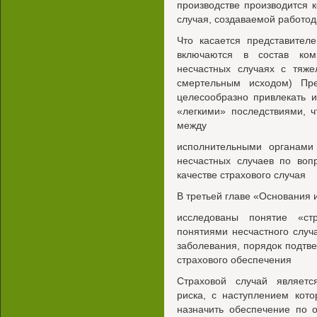
производстве производится 
случая, создаваемой работод
Что касается представител
включаются в состав ком
несчастных случаях с тяже
смертельным исходом) Пре
целесообразно привлекать 
«легкими» последствиями, ч
между
исполнительными органам
несчастных случаев по воп
качестве страхового случая
В третьей главе «Основания 
исследованы понятие «ст
понятиями несчастного случ
заболевания, порядок подтве
страхового обеспечения
Страховой случай являетс
риска, с наступлением кото
назначить обеспечение по 