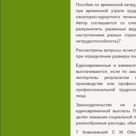
Пособие по временной нетру
при временной утрате труд
санаторно-курортного лечен
Автор соглашается со сп
разграничить указанные ви
наступлением разных страх
нетрудоспособность)7
Рассмотрены вопросы исчисл
при определении размера по
Единовременные и ежемеся
выплачиваются, если по за
экспертизы результатом 
производстве или професс
профессиональной трудосп
лица.
Законодательство не у
единовременной выплаты П
целях оказания социальной
разнообразные расходы, обы
7 Ковалевский С M Обяза