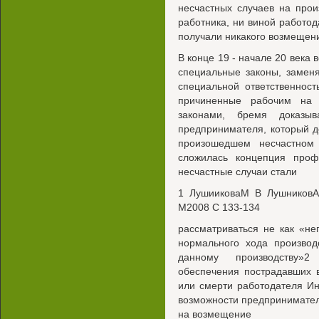
несчастных случаев на про
работника, ни виной работо
получали никакого возмещен
В конце 19 - начале 20 века 
специальные законы, замен
специальной ответственнос
причиненные рабочим на 
законами, бремя доказы
предпринимателя, который д
произошедшем несчастном
сложилась концепция профе
несчастные случаи стали
1 ЛушииковаМ В ЛушниковА
М2008 С 133-134
рассматриваться не как «н
нормального хода производ
данному производству»
обеспечения пострадавших в
или смерти работодателя Ин
возможности предпринимател
на возмещение