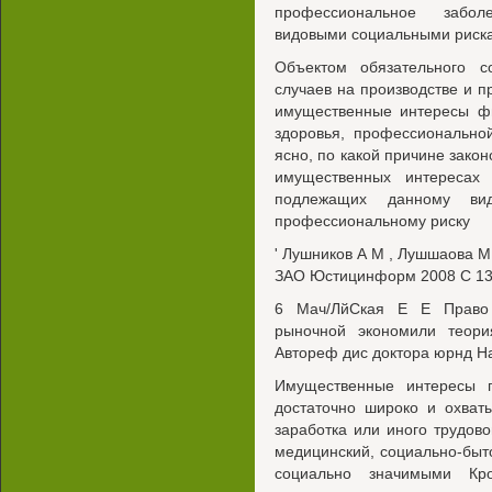
профессиональное забол
видовыми социальными риск
Объектом обязательного с
случаев на производстве и 
имущественные интересы фи
здоровья, профессионально
ясно, по какой причине закон
имущественных интересах
подлежащих данному ви
профессиональному риску
' Лушников А М , Лушшаова М
ЗАО Юстицинформ 2008 С 1
6 Мач/ЛйСкая Е Е Право 
рыночной экономили теори
Автореф дис доктора юрнд На
Имущественные интересы п
достаточно широко и охват
заработка или иного трудов
медицинский, социально-быт
социально значимыми Кр