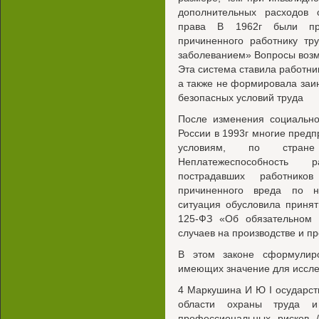
дополнительных расходов 
права В 1962г были пр
причиненного работнику т
заболеванием» Вопросы воз
Эта система ставила работни
а также не формировала заи
безопасных условий труда
После изменения социально
России в 1993г многие предп
условиям, по стране
Неплатежеспособность 
пострадавших работнико
причиненного вреда по н
ситуация обусловила приня
125-ФЗ «Об обязательном 
случаев на производстве и 
В этом законе сформулир
имеющих значение для иссле
4 Маркушина И Ю I осударст
области охраны труда и
профессиональных рисков /