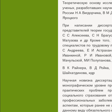
Теоретическую основу иссл
ученых, разработавших науч
России Н А Вигдорчика, В М Д
Яроцкого
При написании диссерт
представителей теории госуд
С С Алексеева, С Н Брагу
Матузова и др Кроме того,
специалистов по трудовому 
С Андреева, Е И Астрахан
Иванкиной, Р И Ивановой
Мачульской, МИ Полупанова,
В К Райхера, В Д Ройка,
Шайхатдинова, идр
Научная новизна диссерта
монографическом уровне пр
практических проблем пр
социального страхования о
профессиональных заболе
аспектам, которые ранее не
данному виду обязательного 