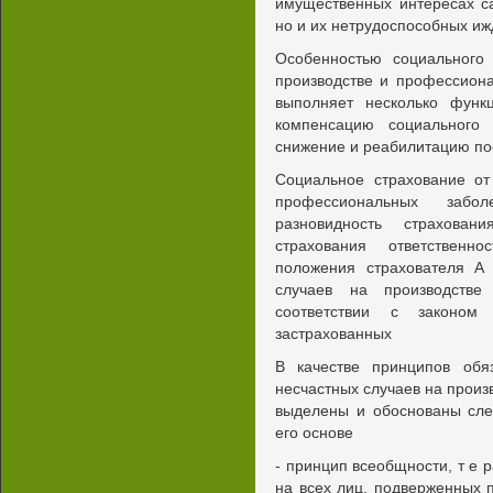
имущественных интересах с
но и их нетрудоспособных и
Особенностью социального 
производстве и профессиона
выполняет несколько функ
компенсацию социального
снижение и реабилитацию п
Социальное страхование от
профессиональных забо
разновидность страхован
страхования ответственн
положения страхователя А 
случаев на производстве
соответствии с законом
застрахованных
В качестве принципов обяз
несчастных случаев на прои
выделены и обоснованы сле
его основе
- принцип всеобщности, т е 
на всех лиц, подверженных 