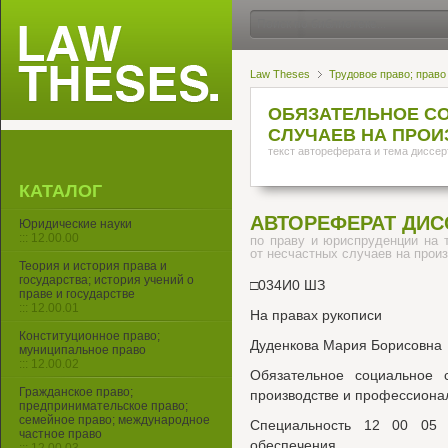
Law Theses
Трудовое право; право
ОБЯЗАТЕЛЬНОЕ С
СЛУЧАЕВ НА ПРО
текст автореферата и тема диссер
КАТАЛОГ
АВТОРЕФЕРАТ ДИС
Юридические науки
::: 12.00.00
по праву и юриспруденции на 
от несчастных случаев на прои
Теория и история права и
государства; история учений о
□034И0 ШЗ
праве и государстве
::: 12.00.01
На правах рукописи
Конституционное право;
Дуденкова Мария Борисовна
муниципальное право
::: 12.00.02
Обязательное социальное 
Гражданское право;
производстве и профессиона
предпринимательское право;
семейное право; международное
Специальность 12 00 05 
частное право
обеспечения