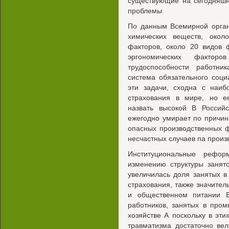
существующие на сегодняшн
проблемы
По данным Всемирной орган
химических веществ, окол
факторов, около 20 видов 
эргономических фактор
трудоспособности работн
система обязательного соци
эти задачи, сходна с наиб
страхования в мире, но е
назвать высокой В Россий
ежегодно умирает по причин
опасных производственных ф
несчастных случаев па произ
Институциональные рефор
изменению структуры занят
увеличилась доля занятых в
страхования, также значител
и общественном питании В
работников, занятых в пром
хозяйстве А поскольку в эти
травматизма достаточно ве