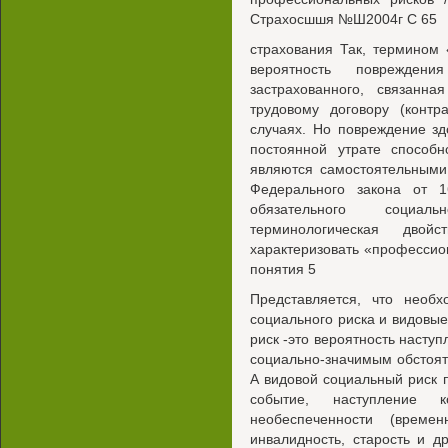
Страхосшшя №Ш2004г С 65
страхования Так, термином
вероятность поврежден
застрахованного, связанн
трудовому договору (контр
случаях. Но повреждение з
постоянной утрате способн
являются самостоятельными
Федерального закона от
обязательного социаль
терминологическая двой
характеризовать «профессио
понятия 5
Представляется, что необх
социального риска и видовы
риск -это вероятность насту
социально-значимым обстоят
А видовой социальный риск 
событие, наступление 
необеспеченности (времен
инвалидность, старость и д