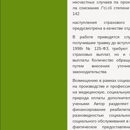
несчастных случаев па про
ла соискание /"ci.cîi степе
142
наступления страховог
предусмотрена в качестве от
В работе приводятся слу
получившие травму до вступл
1998г № 125-ФЗ, требуют 
страховых выплат, но и 
выплаты Количество обращ
путем внесения уточн
законодательства
Возмещению в рамках социал
на производстве и професс
на медицинскую, социальну
природа оплаты дополнител
учеными Автор разделяет
финансирование реабилит
разновидностью социальн
социального обслуживания в 
фактическое предоставл