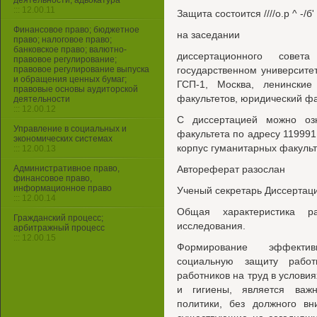
деятельности, адвокатура
::: 12.00.11
Защита состоится ////о.р ^ -/б'
Финансовое право; бюджетное
на заседании
право; налоговое право;
банковское право; валютно-
диссертационного сов
правовое регулирование;
правовое регулирование выпуска
государственном университ
и обращения ценных бумаг;
ГСП-1, Москва, ленинские
правовые основы аудиторской
факультетов, юридический фа
деятельности
::: 12.00.12
С диссертацией можно озн
Управление в социальных и
факультета по адресу 119991,
экономических системах
корпус гуманитарных факульт
::: 12.00.13
Административное право,
Автореферат разослан
финансовое право,
информационное право
Ученый секретарь Диссертаци
::: 12.00.14
Общая характеристика ра
Гражданский процесс;
исследования.
арбитражный процесс
::: 12.00.15
Формирование эффектив
социальную защиту работ
работников на труд в услови
и гигиены, является важ
политики, без должного в