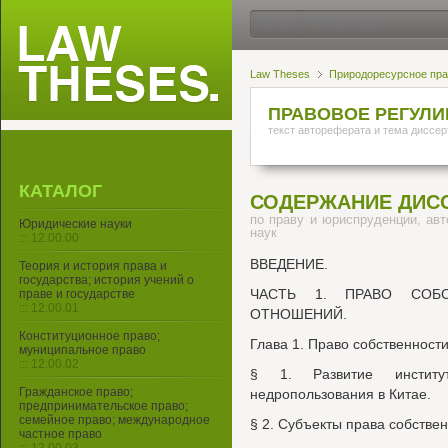
Law Theses
Природоресурсное прав
ПРАВОВОЕ РЕГУЛИ
текст автореферата и тема диссер
КАТАЛОГ
СОДЕРЖАНИЕ ДИС
по праву и юриспруденции, ав
Юридические науки
наук
::: 12.00.00
ВВЕДЕНИЕ.
Теория и история права и
государства; история учений о
ЧАСТЬ 1. ПРАВО СОБ
праве и государстве
::: 12.00.01
ОТНОШЕНИЙ.
Конституционное право;
Глава 1. Право собственности
муниципальное право
::: 12.00.02
§ 1. Развитие институ
Гражданское право;
недропользования в Китае.
предпринимательское право;
семейное право; международное
§ 2. Субъекты права собствен
частное право