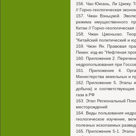
156. Чао Ююань, Ли Цзижу. Т
// Горно-геологическая эконо
157. Чжан Вэньцзюй. Эволю
режима имущественного пр
Китае // Горно-геологическая
158. Чжан Цзюньхао. Теор
"Китайский политический и юр
159. Чжэн Ян. Правовая пра
Пекин: изд-во "Нефтяная про
160. Приложение 2. Перечень
недропользования при Госсо
161. Приложение 4. Орга
Министерства земельных и п
162. Приложение 5. Этапы и 
добыча) и соответствующие
газа в РФ
163. Этап Региональный Пои
месторождений
164. Виды пользования недр
геологическое изучение, в
полезных ископаемых развед
165. Приложение 5-1. Этапы и