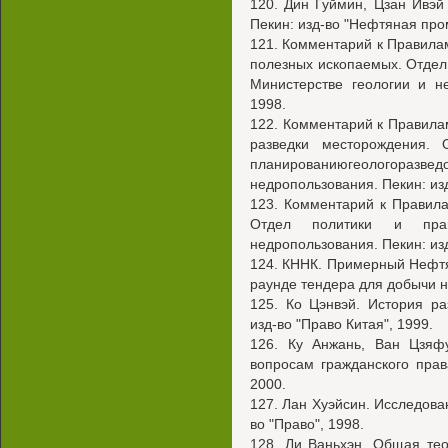
120. Дин Гуймин, Цзан Ивэй
Пекин: изд-во "Нефтяная про
121. Комментарий к Правила
полезных ископаемых. Отдел
Министерстве геологии и не
1998.
122. Комментарий к Правилам
разведки месторождения.
планированиюгеологоразведо
недропользования. Пекин: изд
123. Комментарий к Правил
Отдел политики и пра
недропользования. Пекин: изд
124. КННК. Примерный Нефтя
раунде тендера для добычи не
125. Ко Цэнвэй. История ра
изд-во "Право Китая", 1999.
126. Ку Анжань, Ван Цзяф
вопросам гражданского прав
2000.
127. Лан Хуэйсин. Исследован
во "Право", 1998.
128. Ли Ваньхэн. Общая те