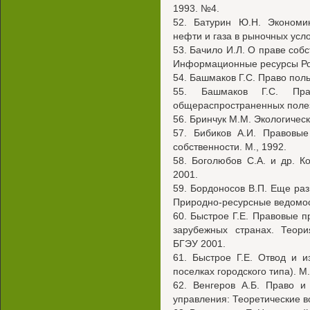
1993. №4.
52. Батурин Ю.Н. Экономи
нефти и газа в рыночных усло
53. Бачило И.Л. О праве соб
Информационные ресурсы Рос
54. Башмаков Г.С. Право пол
55. Башмаков Г.С. Пра
общераспространенных полез
56. Бринчук М.М. Экологическ
57. Бибиков А.И. Правовые
собственности. М., 1992.
58. Боголюбов С.А. и др. К
2001.
59. Бордоносов В.П. Еще раз
Природно-ресурсные ведомост
60. Быстрое Г.Е. Правовые 
зарубежных странах. Теори
БГЭУ 2001.
61. Быстрое Г.Е. Отвод и и
поселках городского типа). М.
62. Венгеров А.Б. Право и
управления: Теоретические в