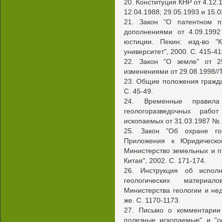
20. Конституция КНР от 4.12
12.04.1988; 29.05.1993 и 15.0
21. Закон "О патентном п
дополнениями от 4.09.1992
юстиции. Пекин: изд-во "
университет", 2000. С. 415-41
22. Закон "О земле" от 25
изменениями от 29.08.1998//Т
23. Общие положения граждан
С. 45-49.
24. Временные правил
геологоразведочных рабо
ископаемых от 31.03.1987 №. 
25. Закон "Об охране гос
Приложения к Юридическо
Министерство земельных и п
Китая", 2002. С. 171-174.
26. Инструкция об испол
геологических материа
Министерства геологии и не
же. С. 1170-1173.
27. Письмо о комментарии
полезные ископаемые" и "