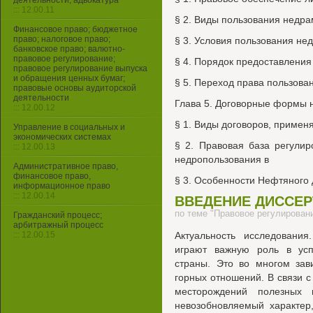
деятельности, адвокатура
::: 12.00.11
§ 2. Виды пользования недра
Финансовое право; бюджетное
право; налоговое право;
§ 3. Условия пользования нед
банковское право; валютно-
правовое регулирование;
§ 4. Порядок предоставления
правовое регулирование выпуска
и обращения ценных бумаг;
§ 5. Переход права пользова
правовые основы аудиторской
деятельности
Глава 5. Договорные формы 
::: 12.00.12
§ 1. Виды договоров, примен
Управление в социальных и
экономических системах
§ 2. Правовая база регули
::: 12.00.13
недропользования в
Административное право,
финансовое право,
§ 3. Особенности Нефтяного 
информационное право
::: 12.00.14
ВВЕДЕНИЕ ДИССЕ
по теме "Правовое регулирован
Гражданский процесс;
арбитражный процесс
::: 12.00.15
Актуальность исследовани
играют важную роль в ус
страны. Это во многом зав
горных отношений. В связи 
месторождений полезных
невозобновляемый характер