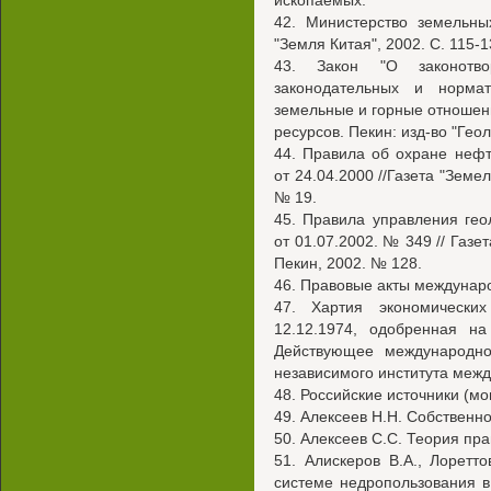
ископаемых.
42. Министерство земельны
"Земля Китая", 2002. С. 115-1
43. Закон "О законотво
законодательных и норма
земельные и горные отношен
ресурсов. Пекин: изд-во "Геол
44. Правила об охране нефт
от 24.04.2000 //Газета "Земе
№ 19.
45. Правила управления ге
от 01.07.2002. № 349 // Газ
Пекин, 2002. № 128.
46. Правовые акты междунар
47. Хартия экономически
12.12.1974, одобренная н
Действующее международное
независимого института межд
48. Российские источники (мо
49. Алексеев Н.Н. Собственно
50. Алексеев С.С. Теория пра
51. Алискеров В.А., Лорет
системе недропользования в