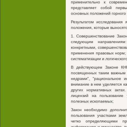
применительно к совреме
представляет собой перв
основных положений горного 
Результатом исследования
положения, которые выносятс
1. Совершенствование Зако
следующим направлениям
конкретными, совершенство
применения правовых норм; 
систематизации и логическог
В действующем Законе КНР
посвященных таким важным 
недрами", "рациональное и
внимание в нем уделяется ка
других нормативных актах.
лицензий на пользование
полезных ископаемых;
Закон необходимо дополни
пользования участками зем
четко определяющими пра
информацию и имущество, п