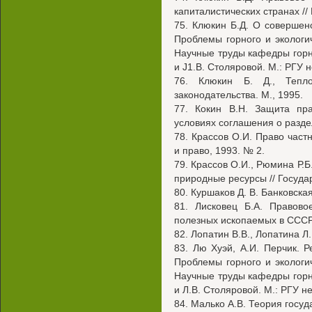
капиталистических странах // 
75. Клюкин Б.Д. О совершен
Проблемы горного и экологи
Научные труды кафедры горно
и J1.B. Столяровой. М.: РГУ н
76. Клюкин Б. Д., Тепло
законодательства. М., 1995.
77. Кокин В.Н. Защита пр
условиях соглашения о разде
78. Крассов О.И. Право частн
и право, 1993. № 2.
79. Крассов О.И., Рюмина Р.Б
природные ресурсы // Государ
80. Куршаков Д. В. Банковская
81. Лисковец Б.А. Правово
полезных ископаемых в СССР.
82. Лопатин В.В., Лопатина Л.
83. Лю Хуэй, А.И. Перчик. 
Проблемы горного и экологи
Научные труды кафедры горно
и Л.В. Столяровой. М.: РГУ не
84. Малько А.В. Теория госуда