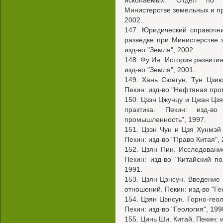
ископаемых. Отдел по 
Министерстве земельных и пр
2002.
147. Юридический справочни
разведке при Министерстве 
изд-во "Земля", 2002.
148. Фу Ин. История развития
изд-во "Земля", 2001.
149. Хань Сюегун, Тун Цзи
Пекин: изд-во "Нефтяная про
150. Цзэн Цжунцу и Цжан Цзя
практика. Пекин: изд-во 
промышленность", 1997.
151. Цзэн Чун и Цзя Хунмэй
Пекин: изд-во "Право Китая", 
152. Цзян Пин. Исследовани
Пекин: изд-во "Китайский п
1991.
153. Цзян Цэнсун. Введение
отношений. Пекин: изд-во "Ге
154. Цзян Цэнсун. Горно-гео
Пекин: изд-во "Геология", 199
155. Цинь Ши. Китай. Пекин: и