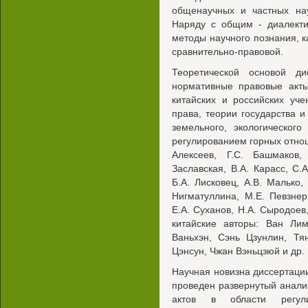
общенаучных и частных нау
Наряду с общим - диалекти
методы научного познания, к
сравнительно-правовой.
Теоретической основой д
нормативные правовые акты
китайских и российских уче
права, теории государства и
земельного, экологическог
регулированием горных отнош
Алексеев, Г.С. Башмаков,
Заславская, В.А. Карасс, С.
Б.А. Лисковец, А.В. Малько, 
Нигматуллина, М.Е. Певзнер,
Е.А. Суханов, Н.А. Сыродоев,
китайские авторы: Ван Ли
Ваньхэн, Сэнь Цзунлин, Тя
Цэнсун, Чжан Вэньцзюй и др.
Научная новизна диссертации
проведен развернутый анали
актов в области регул