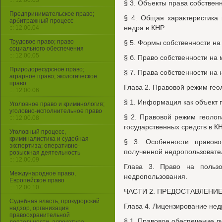
::: 12.00.03
§ 3. Объекты права собственн
Предпринимательское право;
§ 4. Общая характеристика 
арбитражный процесс
недра в КНР.
::: 12.00.04
Трудовое право; право
§ 5. Формы собственности н
социального обеспечения
::: 12.00.05
§ б. Право собственности на
Природоресурсное право;
§ 7. Права собственности на 
аграрное право; экологическое
право
Глава 2. Правовой режим ге
::: 12.00.06
§ 1. Информация как объект 
Уголовное право и криминология;
уголовно-исполнительное право
§ 2. Правовой режим геолог
::: 12.00.08
государственных средств в КН
Уголовный процесс,
криминалистика и судебная
§ 3. Особенности правово
экспертиза; оперативно-
полученной недропользовател
розыскная деятельность
::: 12.00.09
Глава 3. Право на польз
Международное право,
недропользования.
Европейское право
::: 12.00.10
ЧАСТИ 2. ПРЕДОСТАВЛЕНИЕ
Судебная власть, прокурорский
Глава 4. Лицензирование нед
надзор, организация
правоохранительной
§ 1. Правовое обеспечение 