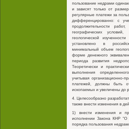
пользование недрами одинак
и зависят только от размер
регулярные платежи за поль
дифференцированно: с уче
продолжительности работ
географических условий,
геологической изученности
установлено в российск
минимальный объем геолого
форме денежного эквивален
периода развития недроп
Теоретически и практичес
выполнения определенног
учитывая организационно-п
платежей, должны быть о
ископаемых и увеличены до р
4. Целесообразно разработат
также внести изменения в де
1) внести изменения и п
исполнении Закона КНР "О 
порядка пользования недрам