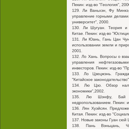
Пекин: изд-во "Геология", 200
129. Ли Ваньхэн, Фу Минкэ
управление горными делами. 
университет", 2000.
130. Ли Шугуан. Теория и 
Китае. Пекин: изд-во "Юстици
131. Ли Юань, Гань Цан Чун
использовании земли и приро
2001.
132. Ло Хань. Вопросы о вз
управления нефтегазовым
инвесторов. Пекин: изд-во "П
133. Ло Цзецжэнь. Гражда
"Китайское законодательство"
134. Лю Цзо. Обзор нало
экономики",2002.
135. Лю Шэнфу, Бай 
недропользованием. Пекин: из
136. Лян Хуэйсян. Предлож
Китая. Пекин: изд-во "Социал
137. Новые законы Гуан сюй Ц
138. Пань Вэньцань, Ч