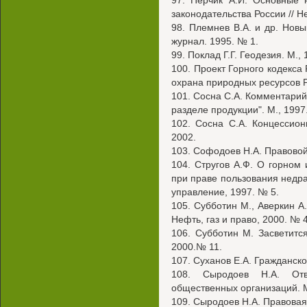
97. Перчик А.И. Основные 
законодательства России // Не
98. Племнев В.А. и др. Нов
журнал. 1995. № 1.
99. Поклад Г.Г. Геодезия. М., 
100. Проект Горного кодекса
охрана природных ресурсов Ро
101. Сосна С.А. Комментарий
разделе продукции". М., 1997
102. Сосна С.А. Концессион
2002.
103. Софодоев Н.А. Правовой
104. Стругов А.Ф. О горно
при праве пользования недр
управление, 1997. № 5.
105. Субботин М., Аверкин А.
Нефть, газ и право, 2000. № 4
106. Субботин М. Засветитс
2000.№ 11.
107. Суханов Е.А. Гражданско
108. Сыродоев Н.А. От
общественных организаций. М
109. Сыродоев Н.А. Правовая