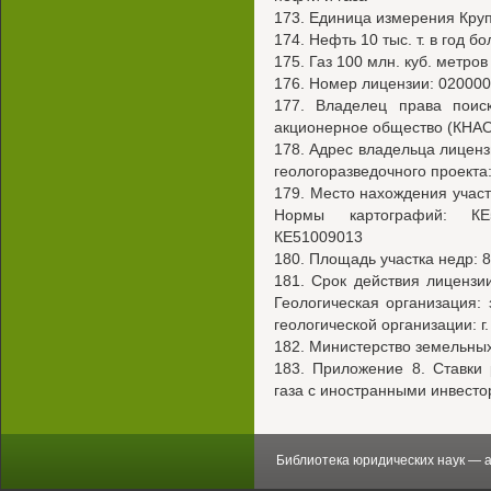
173. Единица измерения Кр
174. Нефть 10 тыс. т. в год 
175. Газ 100 млн. куб. метр
176. Номер лицензии: 02000
177. Владелец права поиск
акционерное общество (КНАО) 
178. Адрес владельца лицензи
геологоразведочного проекта
179. Место нахождения участ
Нормы картографий: КЕ5
КЕ51009013
180. Площадь участка недр: 8
181. Срок действия лицензии:
Геологическая организация
геологической организации: г
182. Министерство земельных
183. Приложение 8. Ставки
газа с иностранными инвест
Библиотека юридических наук — 