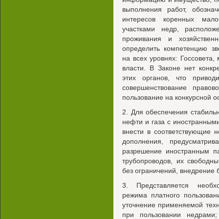
выполнения работ, обозна
интересов коренных мало
участками недр, располож
проживания и хозяйственн
определить компетенцию зв
на всех уровнях: Госсовета,
власти. В Законе нет конк
этих органов, что привод
совершенствование правов
пользование на конкурсной о
2. Для обеспечения стабиль
нефти и газа с иностранным
внести в соответствующие 
дополнения, предусматри
разрешение иностранным па
трубопроводов, их свободн
без ограничений, внедрение 
3. Представляется необх
режима платного пользован
уточнение применяемой техн
при пользовании недрами