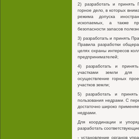
2) разработать и принять 
горное дело, в которых вни
режима допуска иностра
ископаемых, а также пра
безопасности запасов полез
3) разработать и принять П
Правила разработки общера
целях охраны интересов кол
предпринимателей;
4) разработать и принят
участками земли для не
осуществление горных прое
участков земли;
5) разработать и принят
пользования недрами. С пер
достаточно широко применяе
недрами.
Для координации и упоря
разработать соответствующи
- установление органов упр