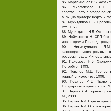
85. Мартемьянов B.C. Хозяйст
86. Миргазизова Р.Н. 
собственности в сфере поиск
в РФ (на примере нефти и газ
87. Мухитдинов Н.Б. Правов
Ата, 1972.
88. Мухитдинов Н.Б. Основы г
89. Неймышева Н. СРП без к
инвесторам // Природо-ресур
90. Нигматуллина Л.М.
законодательства, регламент
ресурсы недр // Минеральные
91. Пахомова Н.В. Экономи
Петербург, 1993.
92. Певзнер М.Е. Горное п
горный университет, 1998.
93. Певзнер М.Е. Право с
Государство и право, 2002. №
94. Перчик А.И. Горное прав
М., 2000.
95. Перчик А.И. Горное право:
96. Перчик А.И. Основы горно