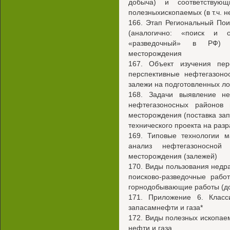
добыча) и соответствую
полезныхископаемых (в т.ч. не
166. Этап Региональный По
(аналогично: «поиск и 
«разведочный» в РФ) П
месторождения
167. Объект изучения пер
перспективные нефтегазон
залежи на подготовленных л
168. Задачи выявление не
нефтегазоносных районов
месторождения (поставка зап
технического проекта на разр
169. Типовые технологии м
анализ нефтегазоносной
месторождения (залежей)
170. Виды пользования недр
поисково-разведочные рабо
горнодобывающие работы (д
171. Приложение 6. Класс
запасамнефти и газа*
172. Виды полезных ископае
нефти и газа