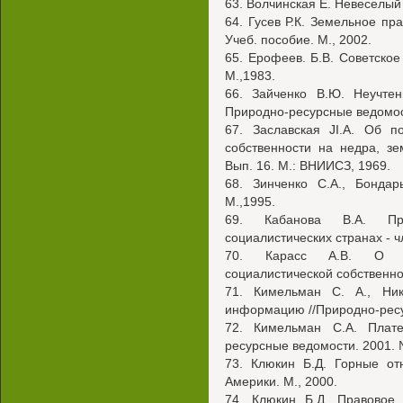
63. Волчинская Е. Невеселый 
64. Гусев Р.К. Земельное пр
Учеб. пособие. М., 2002.
65. Ерофеев. Б.В. Советское
М.,1983.
66. Зайченко В.Ю. Неучте
Природно-ресурсные ведомос
67. Заславская JI.A. Об п
собственности на недра, з
Вып. 16. М.: ВНИИСЗ, 1969.
68. Зинченко С.А., Бондар
М.,1995.
69. Кабанова В.А. Пра
социалистических странах - ч
70. Карасс А.В. О со
социалистической собственнос
71. Кимельман С. А., Ник
информацию //Природно-ресу
72. Кимельман С.А. Плате
ресурсные ведомости. 2001. 
73. Клюкин Б.Д. Горные о
Америки. М., 2000.
74. Клюкин Б.Д. Правовое