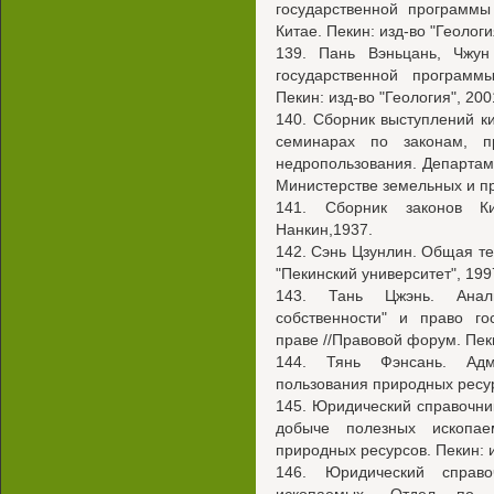
государственной программы
Китае. Пекин: изд-во "Геологи
139. Пань Вэньцань, Чжун
государственной программ
Пекин: изд-во "Геология", 200
140. Сборник выступлений к
семинарах по законам, 
недропользования. Департам
Министерстве земельных и пр
141. Сборник законов Ки
Нанкин,1937.
142. Сэнь Цзунлин. Общая те
"Пекинский университет", 199
143. Тань Цжэнь. Анали
собственности" и право го
праве //Правовой форум. Пек
144. Тянь Фэнсань. Адм
пользования природных ресурс
145. Юридический справочни
добыче полезных ископа
природных ресурсов. Пекин: и
146. Юридический справо