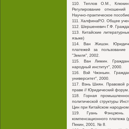
110. Теплов О.М., Клюкин
Регулирование отношений
Научно-практическое пособие
111. ХалфинаР.О. Общее учен
112. Шершеневич Г.Ф. Граждан
113. Китайские литературны
языке)
114. Ван Жишэн. Юридиче
платежей за пользование 
"Земля", 2002.
115. Ван Лимин. Гражданс
народный институт", 2000.
116. Вэй Чжэньин. Граждан
университет", 2000.
117. Вэнь Шиян. Правовой 
праве // Юридический форум.
118. Горная промышленно
политической структуры Инс
Цин при Китайском народном 
119. Гуань Фэнцзюнь. 
компенсационного платежа (р
Пекин, 2001. № 8.