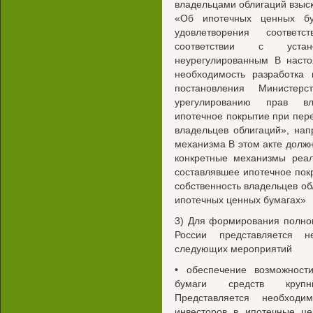
владельцами облигаций взыск
«Об ипотечных ценных бу
удовлетворения соответ
соответствии с устан
неурегулированным В наст
необходимость разработка 
постановления Министе
урегулированию прав вл
ипотечное покрытие при пер
владельцев облигаций», нап
механизма В этом акте долж
конкретные механизмы реал
составлявшее ипотечное пок
собственность владельцев обл
ипотечных ценных бумагах»
3) Для формирования полно
России представляется н
следующих мероприятий
• обеспечение возможност
бумаги средств крупны
Представляется необход
инвесторов в ипотечные це