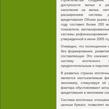
строительства Создание 
доступности жилья и ра
населения на жилье, неп
расширением системы до
кредитования Объем рынка и
году составил более 200 м
показатели, запланированны
системы рефинансирования 
утвержденной в июне 2005 го
Очевидно, что полноценное
без формирования, развити
составляющих Это означает
систему ипотечного к
предпочтительным и перспе
В развитых странах ипотечн
является неотъемлемым фи
экономику, стимулируя её
фактора обусловливают акту
кредитования в экономике с
Система ипотечных отношени
ценные бумаги, позволяет к