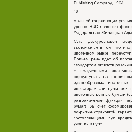
Publishing Company, 1964
18
мальной координации разли
уровне HUD является федер
Федеральная Жилищная Адми
Суть двухуровневой моде
заключается в том, что ип
ипотечном рынке, переусту
Причем речь идет об ипоте
стандартам агентств различн
с полученными ипотечны
переуступить на вторично
единообразных ипотечных
инвесторам эти пулы или п
ипотечные ценные бумаги (с
разграничение функций пе
бумаг) За счет формирова
покрытые страховкой, гарант
составляющими пул кредит
участий в пуле