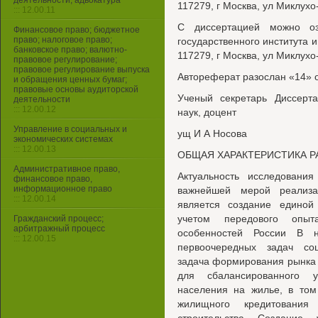
деятельности, адвокатура
117279, г Москва, ул Миклухо
::: 12.00.11
С диссертацией можно оз
Финансовое право; бюджетное
право; налоговое право;
государственного института 
банковское право; валютно-
117279, г Москва, ул Миклухо
правовое регулирование;
правовое регулирование выпуска
Автореферат разослан «14» о
и обращения ценных бумаг;
правовые основы аудиторской
Ученый секретарь Диссерта
деятельности
::: 12.00.12
наук, доцент
Управление в социальных и
ущ И А Носова
экономических системах
::: 12.00.13
ОБЩАЯ ХАРАКТЕРИСТИКА 
Административное право,
Актуальность исследования
финансовое право,
информационное право
важнейшей мерой реализа
::: 12.00.14
является создание единой
учетом передового опы
Гражданский процесс;
арбитражный процесс
особенностей России В 
::: 12.00.15
первоочередных задач соц
задача формирования рынка 
для сбалансированного у
населения на жилье, в том
жилищного кредитовани