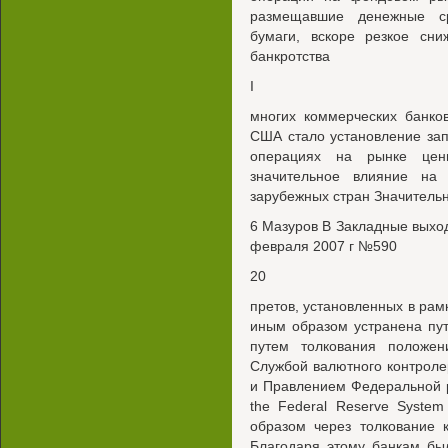
размещавшие денежные ср
бумаги, вскоре резкое сни
банкротства
I
многих коммерческих банко
США стало установление зап
операциях на рынке цен
значительное влияние на р
зарубежных стран Значительн
6 Мазуров В Закладные выходя
февраля 2007 г №590
20
претов, установленных в рам
иным образом устранена пу
путем толкования положе
Службой валютного контролера 
и Правлением Федеральной р
the Federal Reserve Syste
образом через толкование 
Благодаря этому банкам бы