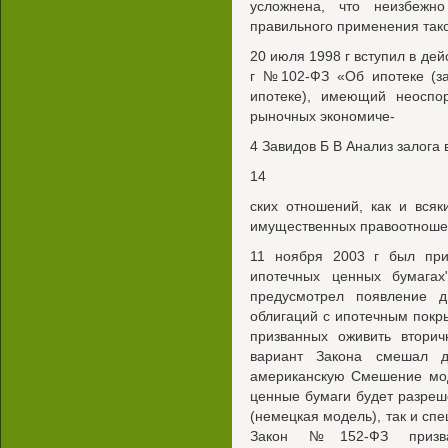
усложнена, что неизбежн
правильного применения тако
20 июля 1998 г вступил в де
г №102-ФЗ «Об ипотеке (за
ипотеке), имеющий неоспо
рыночных экономиче-
4 Завидов Б В Анализ залога 
14
ских отношений, как и вся
имущественных правоотнош
11 ноября 2003 г был пр
ипотечных ценных бумага
предусмотрел появление 
облигаций с ипотечным покр
призванных оживить втори
вариант Закона смешал д
американскую Смешение мод
ценные бумаги будет разреш
(немецкая модель), так и сп
Закон №152-ФЗ призва