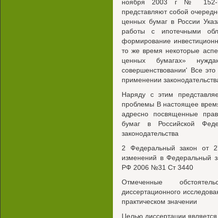
ноября 2003 г № 152-Ф
представляют собой очередн
ценных бумаг в России Ука
работы с ипотечными обл
формирование инвестиционн
то же время некоторые асп
ценных бумагах» нужд
совершенствовании' Все эт
применении законодательства
Наряду с этим представляе
проблемы В настоящее время
адресно посвященные прав
бумаг в Российской Фед
законодательства
2 Федеральный закон от 
изменений в Федеральный з
РФ 2006 №31 Ст 3440
Отмеченные обстояте
диссертационного исследован
практическом значении
Целью диссертации является