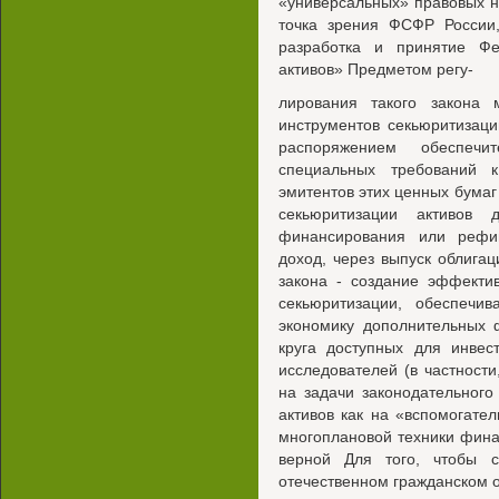
«универсальных» правовых 
точка зрения ФСФР России,
разработка и принятие Фе
активов» Предметом регу-
лирования такого закона 
инструментов секьюритизаци
распоряжением обеспечи
специальных требований 
эмитентов этих ценных бумаг
секьюритизации активов 
финансирования или рефи
доход, через выпуск облига
закона - создание эффекти
секьюритизации, обеспечи
экономику дополнительных 
круга доступных для инвес
исследователей (в частност
на задачи законодательног
активов как на «вспомогате
многоплановой техники фина
верной Для того, чтобы с
отечественном гражданском 