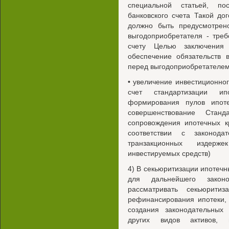
специальной статьей, по
банковского счета Такой до
должно быть предусмотрен
выгодоприобретателя - тре
счету Целью заключения 
обеспечение обязательств 
перед выгодоприобретателем
• увеличение инвестиционно
счет стандартизации и
формирования пулов ипоте
совершенствование Стан
сопровождения ипотечных к
соответствии с законода
транзакционных издерж
инвестируемых средств)
4) В секьюритизации ипотеч
для дальнейшего законо
рассматривать секьюрити
рефинансирования ипотеки,
создания законодательных
других видов активов,