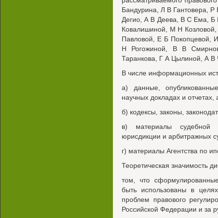
рассматриваемого правового 
Бандурина, Л В Гантовера, Р
Дегио, А В Деева, В С Ема, Б
Ковалишиной, М Н Козловой, 
Павловой, Е Б Покопцевой, И
Н Рогожиной, В В Смирно
Таранкова, Г А Цылиной, А В
В числе информационных ист
а) данные, опубликованны
научных докладах и отчетах,
б) кодексы, законы, законод
в) материалы судебной 
юрисдикции и арбитражных с
г) материалы Агентства по 
Теоретическая значимость ди
том, что сформулированные
быть использованы в целях
проблем правового регулир
Российской Федерации и за 