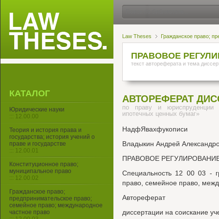
Law Theses
Гражданское право; пр
ПРАВОВОЕ РЕГУЛ
текст автореферата и тема диссер
КАТАЛОГ
АВТОРЕФЕРАТ ДИС
по праву и юриспруденции 
Юридические науки
ипотечных ценных бумаг»
::: 12.00.00
НадфЯвахфукописи
Теория и история права и
государства; история учений о
Владыкин Андрей Александр
праве и государстве
::: 12.00.01
ПРАВОВОЕ РЕГУЛИРОВАНИ
Конституционное право;
муниципальное право
Специальность 12 00 03 - 
::: 12.00.02
право, семейное право, меж
Гражданское право;
Автореферат
предпринимательское право;
семейное право; международное
диссертации на соискание уч
частное право