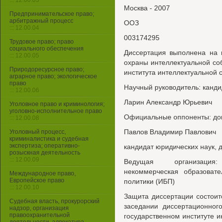
::: 12.00.03
Москва - 2007
Предпринимательское право;
арбитражный процесс
ООЗ
::: 12.00.04
003174295
Трудовое право; право
социального обеспечения
Диссертация выполнена на 
::: 12.00.05
охраны интеллектуальной соб
Природоресурсное право;
института интеллектуальной 
аграрное право; экологическое
право
Научный руководитель: канди
::: 12.00.06
Ларин Александр Юрьевич
Уголовное право и криминология;
уголовно-исполнительное право
Официальные оппоненты: док
::: 12.00.08
Павлов Владимир Павлович
Уголовный процесс,
криминалистика и судебная
экспертиза; оперативно-
кандидат юридических наук, 
розыскная деятельность
::: 12.00.09
Ведущая организация:
некоммерческая образовате
Международное право,
Европейское право
политики (ИБП)
::: 12.00.10
Защита диссертации состоит
Судебная власть, прокурорский
заседании диссертационног
надзор, организация
правоохранительной
государственном институте и