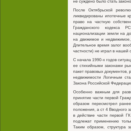
не суждено было стать закон
После Октябрьской револ
ликвидированы ипотечные кр
право на частную собствен
Гражданского кодекса 
национализации земли на д
на движимое и недвижимое,
Длительное время залог вооб
частности) не играл в нашей
С начала 1990-х годов ситуац
ее стихийными законами рын
пакет правовых документов, р
недвижимости Логичным ста
Закона Российской Федерации
Особенно важным для разви
принятие части первой Граж
образом пересмотрел ранее
положения, а ст 4 Вводного з
в действие части первой Г
подлежат применению тольк
Таким образом, структура 