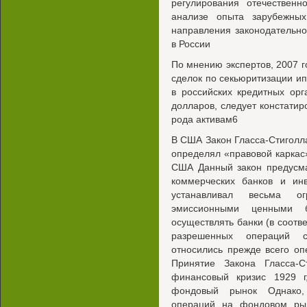
регулирования отечествен
анализе опыта зарубежных
направления законодательно
в России
По мнению экспертов, 2007 г
сделок по секьюритизации и
в российских кредитных ор
долларов, следует констатир
рода активам6
В США Закон Гласса-Стиголла,
определял «правовой каркас
США Данный закон предусма
коммерческих банков и инв
устанавливал весьма о
эмиссионными ценными бу
осуществлять банки (в соотве
разрешенных операций 
относились прежде всего оп
Принятие Закона Гласса-С
финансовый кризис 1929 г
фондовый рынок Однако, 
операций на фондовом рын