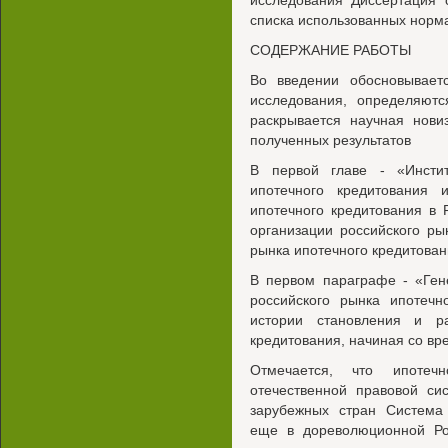
исследования Диссертация с
списка использованных норма
СОДЕРЖАНИЕ РАБОТЫ
Во введении обосновываетс
исследования, определяютс
раскрывается научная нови
полученных результатов
В первой главе - «Инстит
ипотечного кредитования
ипотечного кредитования в
организации российского ры
рынка ипотечного кредитован
В первом параграфе - «Ген
российского рынка ипотечн
истории становления и ра
кредитования, начиная со в
Отмечается, что ипотеч
отечественной правовой си
зарубежных стран Система 
еще в дореволюционной Рос