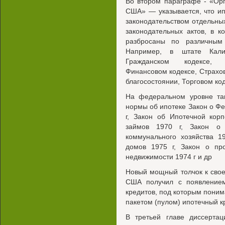
Во втором параграфе - «Орг
США» — указывается, что и
законодательством отдельны
законодательных актов, в 
разбросаны по различным
Например, в штате Кал
Гражданском кодексе, Г
Финансовом кодексе, Страхов
благосостоянии, Торговом код
На федеральном уровне так
нормы об ипотеке Закон о Ф
г, Закон об Ипотечной кор
займов 1970 г, Закон о 
коммунального хозяйства 1
домов 1975 г, Закон о пр
недвижимости 1974 г и др
Новый мощный толчок к сво
США получил с появлением
кредитов, под которым поним
пакетом (пулом) ипотечный к
В третьей главе диссертац