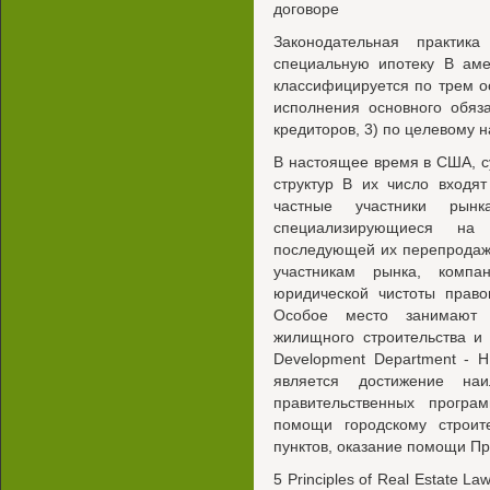
договоре
Законодательная практи
специальную ипотеку В аме
классифицируется по трем о
исполнения основного обяза
кредиторов, 3) по целевому 
В настоящее время в США, с
структур В их число входят
частные участники рынк
специализирующиеся на
последующей их перепродаж
участникам рынка, компа
юридической чистоты право
Особое место занимают т
жилищного строительства и 
Development Department - 
является достижение на
правительственных програ
помощи городскому строит
пунктов, оказание помощи Пр
5 Principles of Real Estate L