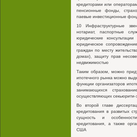
кредиторами или операторам
пенсионные фонды, страхо
паевые инвестиционные фон
10 Инфраструктурные зве
нотариат, паспортные слу
юридические консультаци
юридическое сопровождение
граждан по месту жительств
домах), защиту прав несов
недвижимостью
Таким образом, можно придт
ипотечного рынка можно выд
функции организаторов ипоте
занимающихся страховани
осуществляющих секьюрити-з
Во второй главе диссерта
кредитования в развитых с
сущность и особенност
кредитования, а также орг
США