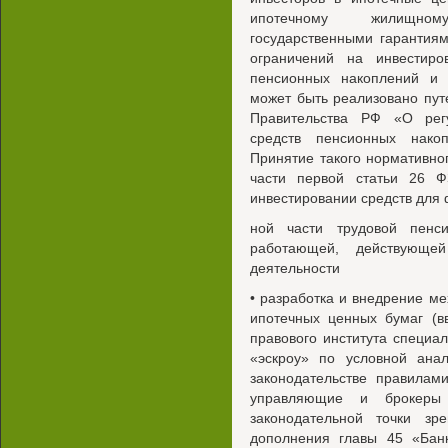
ипотечному жилищном
государственными гарантиям
ограничений на инвестир
пенсионных накоплений и 
может быть реализовано пут
Правительства РФ «О рег
средств пенсионных нако
Принятие такого нормативног
части первой статьи 26 
инвестировании средств для
ной части трудовой пенс
работающей, действующе
деятельности
• разработка и внедрение м
ипотечных ценных бумаг (в
правового института специа
«эскроу» по условной ана
законодательстве правилам
управляющие и брокеры
законодательной точки зр
дополнения главы 45 «Банк