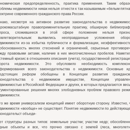
ономическая предопределенность, практика применения. Таким образ
облемы недвижимости никак нельзя отнести к так называемым «белым пятн
доктрине современного гражданского права России.
нако, несмотря на активное развитие законодательства о недвижимос
рокомасштабную правоприменительную практику, обширную библиогра
опроса, сложившееся в этой сфере положение нельзя призна
овлетворительным: выявились неоправданные усложнения обор
движимости из-за избытка публичности и формализации, неэффективност
обоснованность многих стеснений и ограничений, серьезные противоре
жду правовыми актами, наличие в них многочисленных пробелов. Намети
стемный кризис в отношениях описания (учета), государственной регистраци
орота недвижимости. Это обусловило необходимость комплексн
формирования всего законодательства о недвижимости. Основные и
едстоящих реформ обобщены в Концепции развития гражданск
конодательства о недвижимом имуществе, Концепции управле
движимостью в Российской Федерации и других, в которых предлагаются вес
гументированные решения многих злободневных проблем правового реж
движимости.
то же время универсализм концепций имеет оборотную сторону. Известно, 
движимости «вообще» не существует. Понятие недвижимости по действующ
конодательст объеди-
ет структуры разных типов: земельные участки; участки недр; обособлен
дные объекты и все, что прочно связано с землей (леса, многолет