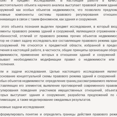
ъект и предмет исследования. В настоящей работе в качест
мостоятельного объекта научного анализа выступает правовой режим здани
оружений как особых объектов недвижимости, что позволило предлож
новные компоненты системы правового регулирования отношен
зникающих в связи с таким феноменом, как здания и сооружения.
 этого объекта познания выделен предмет исследования, в который вхо
ементы правового режима зданий и сооружений, являющиеся отражением 
обенностей, отличий от правового режима прочих объектов недвижимос
тор не ставил задачу исследовать все составляющие правового режима зда
сооружений. Не относятся к предметной области, избранной в преде
учения в настоящей работе, в частности, общие принципы организации обор
движимости, применение которых в отношении зданий и сооружений
зывает необходимости модификации правил о недвижимости или
полнения.
ли и задачи исследования. Целью настоящего исследования являе
основание концептуальной схемы правового режима зданий и сооружений 
обых объектов недвижимости: определение границ рассматриваемого явлени
ставляющих его элементов; выявление противоречий современного правов
гулирования поведения участников имущественных отношений, объект
торых выступают здания и сооружения; разработка предложений по 
тимизации, а также моделирование ожидаемых результатов.
новные задачи исследования:
сформулировать понятие и определить границы действия правового реж