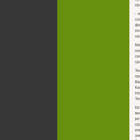
пр
- 
со
фо
по
на
Ме
ос
си
ср
Те
пр
Ва
Ка
Но
Тю
Ка
ве
ре
ср
из
зе