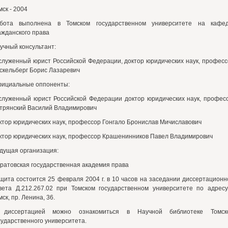
мск - 2004
бота выполнена в Томском государственном университете на кафе
ажданского права
учный консультант:
служенный юрист Российской Федерации, доктор юридических наук, професс
скельберг Борис Лазаревич
ициальные оппоненты:
служенный юрист Российской Федерации доктор юридических наук, профес
трянский Василий Владимирович
ктор юридических наук, профессор Гонгало Бронислав Мичиславович
ктор юридических наук, профессор Крашенинников Павел Владимирович
дущая организация:
ратовская государственная академия права
щита состоится 25 февраля 2004 г. в 10 часов на заседании диссертационн
вета Д.212.267.02 при Томском государственном университете по адресу:
мск, пр. Ленина, 36.
диссертацией можно ознакомиться в Научной библиотеке Томск
сударственного университета.