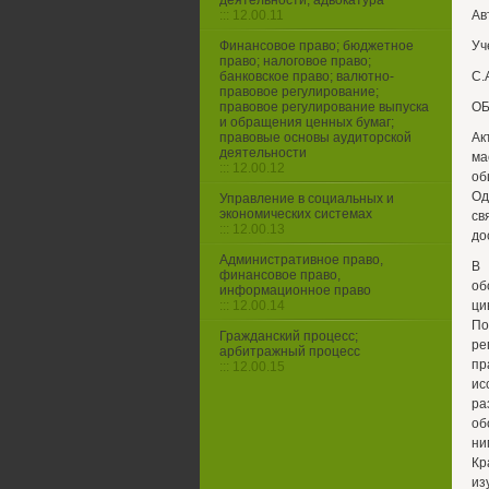
деятельности, адвокатура
::: 12.00.11
Ав
Финансовое право; бюджетное
Уч
право; налоговое право;
банковское право; валютно-
С.
правовое регулирование;
правовое регулирование выпуска
ОБ
и обращения ценных бумаг;
правовые основы аудиторской
Ак
деятельности
ма
::: 12.00.12
об
Од
Управление в социальных и
экономических системах
св
::: 12.00.13
до
Административное право,
В 
финансовое право,
об
информационное право
::: 12.00.14
ци
По
Гражданский процесс;
ре
арбитражный процесс
пр
::: 12.00.15
ис
ра
об
ни
Кр
из