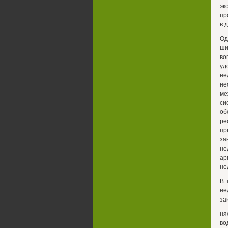
эк
пр
в 
Од
ши
в
уд
не
не
ме
си
об
ре
пр
за
не
ар
не
В 
не
за
ня
во