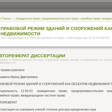
w Theses
Гражданское право; предпринимательское право; семейное право; между
ПРАВОВОЙ РЕЖИМ ЗДАНИЙ И СООРУЖЕНИЙ КА
НЕДВИЖИМОСТИ
текст автореферата и тема диссертации по праву и юриспруденции 12.00.03 ВАК РФ
ВТОРЕФЕРАТ ДИССЕРТАЦИИ
 праву и юриспруденции на тему «Правовой режим зданий и сооружений как объек
движимости»
 правах рукописи
зьмина Ирина Дмитриевна
АВОВОЙ РЕЖИМ ЗДАНИЙ И СООРУЖЕНИЙ КАК ОБЪЕКТОВ НЕДВИЖИМОС
ециальность 12.00.03 -гражданское право; предпринимательское пра
мейное право; международное частное право
ТОРЕФЕРАТ
ссертации на соискание ученой степени доктора юридических наук