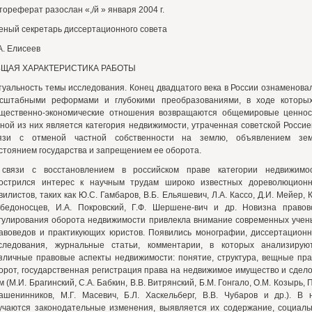
тореферат разослан «,/й » января 2004 г.
еный секретарь диссертационного совета
А. Елисеев
ЩАЯ ХАРАКТЕРИСТИКА РАБОТЫ
туальность темы исследования. Конец двадцатого века в России ознаменова
сштабными реформами и глубокими преобразованиями, в ходе которы
щественно-экономические отношения возвращаются общемировые ценнос
ной из них является категория недвижимости, утраченная советской Россие
язи с отменой частной собственности на землю, объявлением зе
стоянием государства и запрещением ее оборота.
связи с восстановлением в российском праве категории недвижимо
острился интерес к научным трудам широко известных дореволюцион
вилистов, таких как Ю.С. Гамбаров, В.Б. Ельяшевич, Л.А. Кассо, Д.И. Мейер, К
бедоносцев, И.А. Покровский, Г.Ф. Шершене-вич и др. Новизна правов
гулирования оборота недвижимости привлекла внимание современных учен
авоведов и практикующих юристов. Появились монографии, диссертацион
следования, журнальные статьи, комментарии, в которых анализирую
зличные правовые аспекты недвижимости: понятие, структура, вещные пра
орот, государственная регистрация права на недвижимое имущество и сдело
м (М.И. Брагинский, С.А. Бабкин, В.В. Витрянский, Б.М. Гонгало, О.М. Козырь, П
ашенинников, М.Г. Масевич, Б.Л. Хаскельберг, В.В. Чубаров и др.). В 
учаются законодательные изменения, выявляется их содержание, социаль