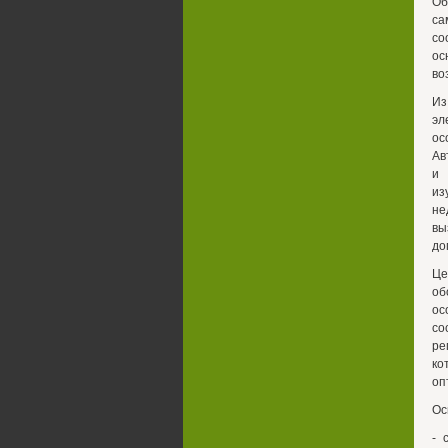
Об
са
со
ос
во
Из
эл
ос
Ав
и 
из
не
вы
до
Це
об
ос
со
ре
ко
оп
Ос
- 