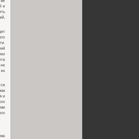
ве
й и
ить
ий,
дят
его
ти.
ний
лах
ота
 не
 их
тся
как
я и
ого
ами
его
има