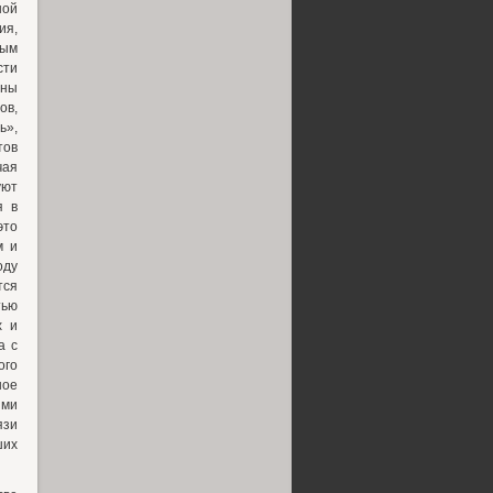
ной
ия,
мым
сти
нны
ов,
ь»,
тов
чая
уют
я в
это
м и
оду
тся
тью
х и
а с
ого
ное
ими
язи
ших