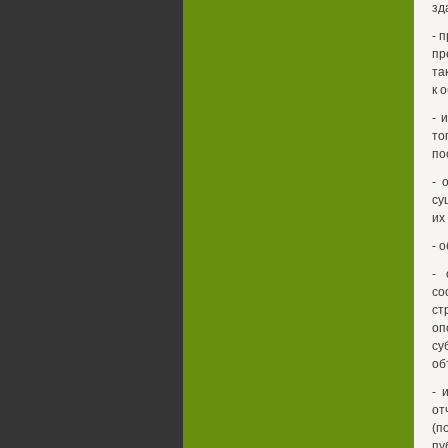
зд
- 
пр
та
к 
- 
то
по
- 
су
их
- 
- 
со
ст
оп
су
об
- 
от
(п
пу