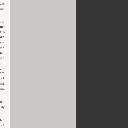
ом,
ам»
ти,
фию
ть
ота
ь и
чия
лся
и и
ого
деи
ого
ния
ьма
има
что
ему
ные
ние