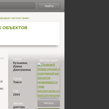
Найти
народное частное право
К ОБЪЕКТОВ
тов
Автор
Диссертация
Кузьмина,
Ирина
Дмитриевна
Город
ТИ
Томск
во;
Год
2004
Читать
Звание
доктора