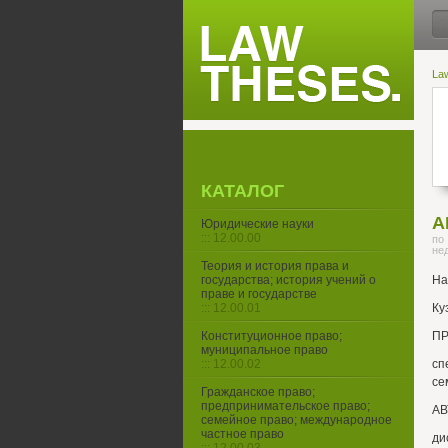
La
КАТАЛОГ
А
Юридические науки
::: 12.00.00
по
не
Теория и история права и
государства; история учений о
На
праве и государстве
::: 12.00.01
Ку
Конституционное право;
ПР
муниципальное право
::: 12.00.02
сп
се
Гражданское право;
предпринимательское право;
АВ
семейное право; международное
частное право
ди