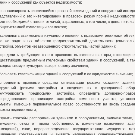
аний и сооружений как объектов недвижимости;
проанализировать сложившийся правовой режим зданий и сооружений исходя
едставлений о его интегрировании в правовой режим прочей недвижимости
кже необходимой степени отличий, выраженных, в том числе, в дополнитель
общесистемной композиции элементов;
исследовать взаимосвязи изучаемого явления с правовыми режимами объек
го же рода: иных объектов градостроительной деятельности (самоволь
стройки, объектов незавершенного строительства, частей зданий);
определить требующие своего правового выражения факторы, относящиес
ществующим предметным (телесным) свойствам зданий и сооружений, а та
 социальному и культурно-историческому значению;
обосновать классификацию зданий и сооружений и ее юридическое значение;
определить правовые средства оптимизации режима создания здани
оружений (режима застройки) и введения их в гражданский обор
руктурировать предпосылки застройки, определить договорно-право
осредствование организации застройки земельного участка, установ
бъекты, имеющие первоначальное право собственности на вновь создан
ъекты недвижимости;
изучить способы распоряжения зданиями и сооружениями, включая такие, 
чуждение, отказ от права собственности, изменение назначения зда
омещений), снос, перераспределение государственного имущества ме
бличными собственниками, и выявить направления совершенствования