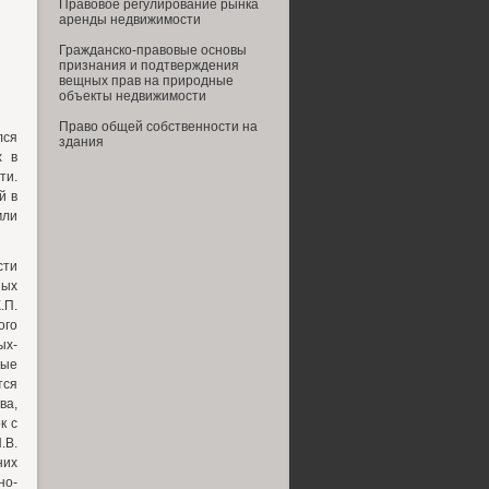
Правовое регулирование рынка
аренды недвижимости
Гражданско-правовые основы
признания и подтверждения
вещных прав на природные
объекты недвижимости
Право общей собственности на
лся
здания
х в
ти.
й в
мли
сти
ных
.П.
ого
ых-
ные
тся
ва,
к с
.В.
них
но-