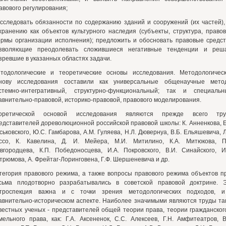
авового регулирования;
исследовать обязанности по содержанию зданий и сооружений (их частей),
хранению как объектов культурного наследия (субъекты, структура, право
рмы организации исполнения); предложить и обосновать правовые средст
зволяющие преодолевать сложившиеся негативные тенденции и реш
зревшие в указанных областях задачи.
тодологические и теоретические основы исследования. Методологичес
нову исследования составили как универсальные общенаучные мето
стемно-интегративный, структурно-функциональный; так и специальн
авнительно-правовой, историко-правовой, правового моделирования.
оретической основой исследования являются прежде всего тр
едставителей дореволюционной российской правовой школы: К. Анненкова, Е
ськовского, Ю.С. Гамбарова, A.M. Гуляева, Н.Л. Дювернуа, В.Б. Ельяшевича, Л
ссо, К. Кавелина, Д. И. Мейера, М.И. Митилино, К.А. Митюкова, П
вгородцева, К.П. Победоносцева, И.А. Покровского, В.И. Синайского, И
трюмова, А. Фрейтаг-Лоринговена, Г.Ф. Шершеневича и др.
тегория правового режима, а также вопросы правового режима объектов п
сьма плодотворно разрабатывались в советской правовой доктрине. 
троспекция важна и с точки зрения методологических подходов, 
авнительно-историческом аспекте. Наиболее значимыми являются труды та
вестных ученых - представителей общей теории права, теории гражданског
мельного права, как: Г.А. Аксененок, С.С. Алексеев, Г.Н. Амфитеатров, В