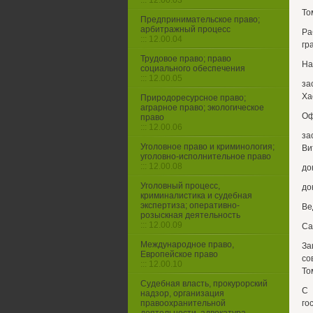
::: 12.00.03
То
Предпринимательское право;
арбитражный процесс
Ра
::: 12.00.04
гр
Трудовое право; право
На
социального обеспечения
::: 12.00.05
за
Ха
Природоресурсное право;
аграрное право; экологическое
Оф
право
::: 12.00.06
за
Уголовное право и криминология;
Ви
уголовно-исполнительное право
::: 12.00.08
до
Уголовный процесс,
до
криминалистика и судебная
экспертиза; оперативно-
Ве
розыскная деятельность
::: 12.00.09
Са
Международное право,
За
Европейское право
со
::: 12.00.10
То
Судебная власть, прокурорский
С 
надзор, организация
правоохранительной
го