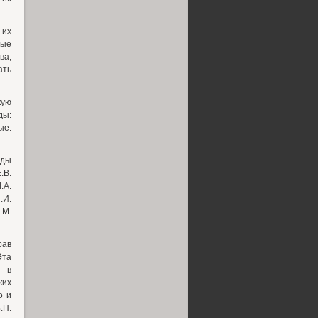
 их
вые
ва,
ать
кую
ды:
ые:
уды
.В.
.А.
.И.
.М.
рав
Эта
и в
ких
о и
.П.