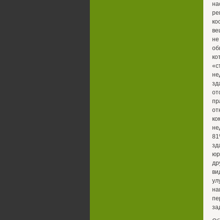
на
ре
ко
ве
не
об
ко
«с
не
зд
от
пр
от
ко
не
81
зд
юр
др
ви
ул
на
пе
за