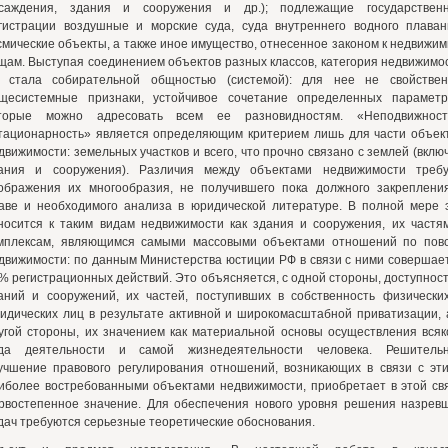
саждения, здания и сооружения и др.); подлежащие государствен
гистрации воздушные и морские суда, суда внутреннего водного плаван
смические объекты, а также иное имущество, отнесенное законом к недвижи
щам. Выступая соединением объектов разных классов, категория недвижимо
 стала собирательной общностью (системой): для нее не свойстве
щесистемные признаки, устойчивое сочетание определенных параметр
торые можно адресовать всем ее разновидностям. «Неподвижност
тационарность» является определяющим критерием лишь для части объек
движимости: земельных участков и всего, что прочно связано с землей (вклю
ания и сооружения). Различия между объектами недвижимости треб
ображения их многообразия, не получившего пока должного закреплени
аве и необходимого анализа в юридической литературе. В полной мере 
носится к таким видам недвижимости как здания и сооружения, их частя
мплексам, являющимся самыми массовыми объектами отношений по пов
движимости: по данным Министерства юстиции РФ в связи с ними совершае
% регистрационных действий. Это объясняется, с одной стороны, доступнос
аний и сооружений, их частей, поступивших в собственность физически
идических лиц в результате активной и широкомасштабной приватизации, 
угой стороны, их значением как материальной основы осуществления всяк
да деятельности и самой жизнедеятельности человека. Решитель
учшение правового регулирования отношений, возникающих в связи с эт
иболее востребованными объектами недвижимости, приобретает в этой св
рвостепенное значение. Для обеспечения нового уровня решения назрев
дач требуются серьезные теоретические обоснования.