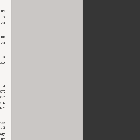
 из
, а
ной
тов
ной
я к
кже
й и
от:
вое
ить
ные
как
ний
жду
 их