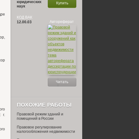
юридических
Купить
наук
дре
КОД ВАК
Автореферат
12.00.03
ор,
сор
Читать
ПОХОЖИЕ РАБОТЫ
ого
Правовой режим зданий и
 г.
помещений в России
Правовое регулирование
ого
налогообложения недвижимости