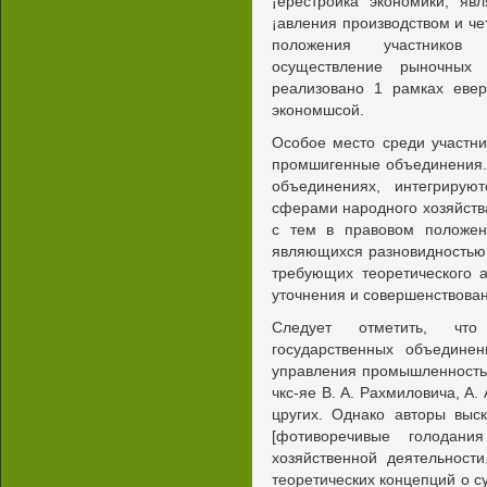
¡ерестройка экономики, яв
¡авления производством и ч
положения участников 
осуществление рыночных
реализовано 1 рамках евер
экономшсой.
Особое место среди участни
промшигенные объединения. 
объединениях, интегрирую
сферами народного хозяйства
с тем в правовом положени
являющихся разновидностью
требующих теоретического 
уточнения и совершенствован
Следует отметить, что
государственных объедине
управления промышленность
чкс-яе В. А. Рахмиловича, А.
цругих. Однако авторы выс
[фотиворечивые голодани
хозяйственной деятельност
теоретических концепций о с