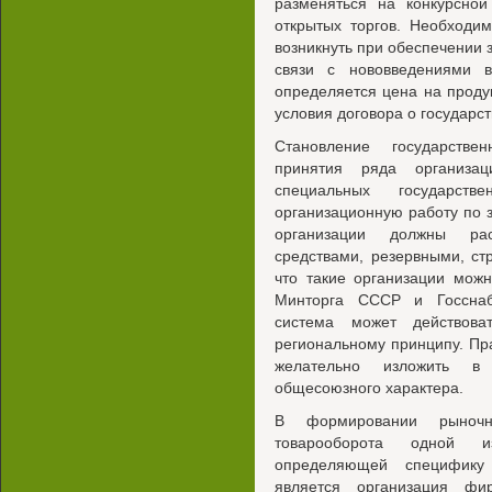
разменяться на конкурсной
открытых торгов. Необходи
возникнуть при обеспечении 
связи с нововведениями 
определяется цена на проду
условия договора о государст
Становление государстве
принятия ряда организац
специальных государств
организационную работу по 
организации должны рас
средствами, резервными, с
что такие организации мож
Минторга СССР и Госснаб
система может действов
региональному принципу. Пр
желательно изложить в 
общесоюзного характера.
В формировании рыночн
товарооборота одной и
определяющей специфику 
является организация фи