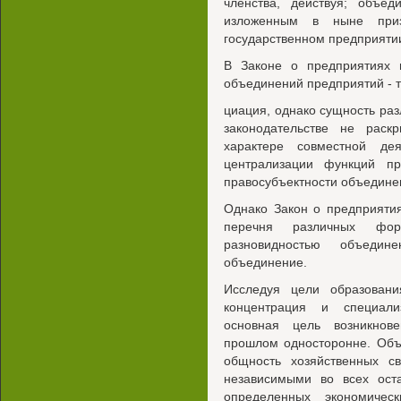
членства, действуя; объед
изложенным в ныне при
государственном предприяти
В Законе о предприятиях
объединений предприятий - т
циация, однако сущность р
законодательстве не раск
характере совместной де
централизации функций п
правосубъектности объедине
Однако Закон о предприяти
перечня различных фор
разновидностью объедине
объединение.
Исследуя цели образовани
концентрация и специали
основная цель возникнов
прошлом односторонне. Объ
общность хозяйственных с
независимыми во всех ост
определенных экономичес