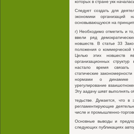
которых в стране укк началас
Следует создать для деяте
экономики организаций н
основывающуюся на принципа
г) Необходимо отметить и то
ввели ряд демократическ
новшеств. В статье 33 Зак
положения о коммерческой 
Целью этих новшеств явл
организационных структур
настало время связать 
статические закономерности 
нормами о динамике хо
урегулирование взаишотноке
Эту аадачу шявт выполнять о
тедьстве. Думается, что в
регламентирующие деятельно
числе и промышленно-торгов
Основные выводы и предло
следующих публикациях авто