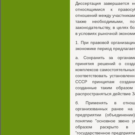
Диссертация завершается 
относящимися к правосу
отношений между участника
также необходимыми, п
законодательству, в целях 
в условиях рыночной экономи
1. При правовой организац
экономике период предлагае
а. Сохранить за органам
принятия решений о созда
комплексов самостоятельных
соответствовать установлен
СССР принципам создани
созданные таким образом
распространяться действие З
б. Применять в отноше
организованных ранее на
предприятии (объединени
понятию "основное звено у
образом раскрыто в юр
"государственное предприяти