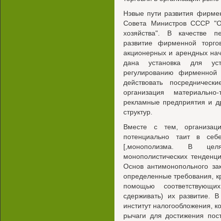
Нэвые пути развития фирме
Совета Министров СССР "О
хозяйства". В качестве п
развитие фирменной торго
акционерных и арендных нач
дана установка для уст
регулированию фирменной 
действовать посредническ
организация материально
рекламные предприятия и д
структур.
Вместе с тем, организац
потенциально таит в себ
[,монополизма. В цел
монополистических тенденц
Основ антимонопольного за
определенные требования, к
помощью соответствующи
сдерживать) их развитие. 
институт налогообложения, к
рычаги для достижения пос