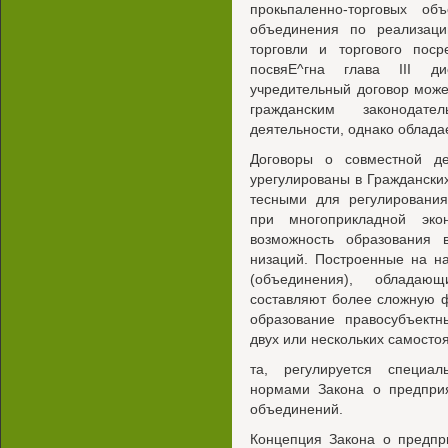
прокьпаленно-торговых об
объединения по реализац
торговли и торгового поср
посвяЕ^гна глава III д
учредительный договор мож
гражданским законодат
деятельности, однако облад
Договоры о совместной д
урегулированы в Гражданских
тесными для регулировани
при многоприкладной эко
возможность образования 
низаций. Построенные на н
(объединения), обладающ
составляют более сложную 
образование правосубъектн
двух или нескольких самосто
та, регулируется специал
нормами Закона о предпри
объединений.
Концепция Закона о предпр