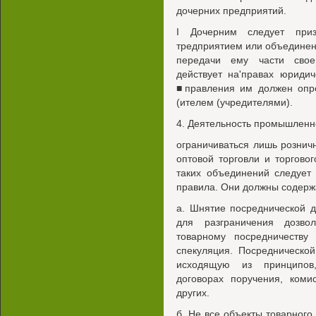
дочерних предприятий.
I Дочерним следует приз
тредприятием или объединен
передачи ему части свое
действует на'правах юриди
■правления им должен опре
(ителем (учредителями).
4. Деятельность промышленн
ограничиваться лишь рознич
оптовой торговли и торгово
таких объединений следует
правила. Они должны содерж
а. Шнятие посреднической д
для разграничения дозво
товарному посредничеству
спекуляция. Посреднической
исходящую из принципов,
договорах поручения, коми
других.
б. Не все объекты товарного