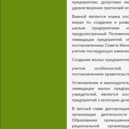
предприятию, допустимо ли
удовлетворения претензий ег
Важной является норма по
мерах по созданию и разви
ыалым предприятиям не
предусмотренный Положение
ликвидации предприятий, о
постановлением Совета Минис
учетом последующих изменен
Создание малых предприятий
учетом особенностей, 
постановлением правительст
Установление в законодател
ликвидации малых предпр
учредителей, является о
предприятий к категории доч
В третьей главе диссертаци
организации деятельност
Образование промшшенн
рациональной организа