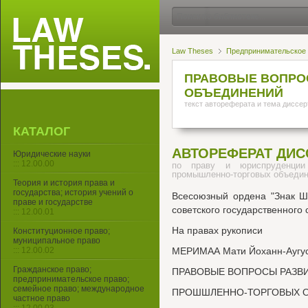
Law Theses
Предпринимательское 
ПРАВОВЫЕ ВОПРО
ОБЪЕДИНЕНИЙ
текст автореферата и тема диссер
КАТАЛОГ
АВТОРЕФЕРАТ ДИС
Юридические науки
::: 12.00.00
по праву и юриспруденции
промышленно-торговых объеди
Теория и история права и
государства; история учений о
Всесоюзный ордена "Знак Шч
праве и государстве
советского государственного 
::: 12.00.01
На правах рукописи
Конституционное право;
муниципальное право
::: 12.00.02
МЕРИМАА Мати Йоханн-Аугус
Гражданское право;
ПРАВОВЫЕ ВОПРОСЫ РАЗВ
предпринимательское право;
семейное право; международное
ПРОШШЛЕННО-ТОРГОВЫХ О
частное право