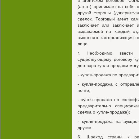
в агентском договоре. Сог
(агент) принимает на себя 
другой стороны (доверител
сделок. Торговый агент сам
заключает или заключает и
выдаваемой на каждый отд
выполнять как организация то
лицо.
г. Необходимо ввести 
существующему договору ку
договора купли-продажи могу
- купля-продажа по предвари
- купля-продажа с отправл
почте;
- купля-продажа по специф
предварительно специфика
сделка о купле-продаже);
- купля-продажа на аукцио
другие.
6. Шреход страны к рег