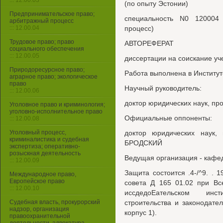
::: 12.00.03
(по опыту Эстонии)
Предпринимательское право;
специальность N0 120004
арбитражный процесс
::: 12.00.04
процесс)
Трудовое право; право
АВТОРЕФЕРАТ
социального обеспечения
::: 12.00.05
диссертации на соискание уч
Природоресурсное право;
Работа выполнена в Институт
аграрное право; экологическое
право
Научный руководитель:
::: 12.00.06
доктор юридических наук, пр
Уголовное право и криминология;
уголовно-исполнительное право
Официальные оппоненты:
::: 12.00.08
Уголовный процесс,
доктор юридических наук,
криминалистика и судебная
БРОДСКИЙ
экспертиза; оперативно-
розыскная деятельность
Ведущая организация - кафед
::: 12.00.09
Защита состоится .4-/^9. . 
Международное право,
Европейское право
совета Д 165 01.02 при Вс
::: 12.00.10
иссдедоЕательском инст
Судебная власть, прокурорский
строительства и законодател
надзор, организация
корпус 1).
правоохранительной