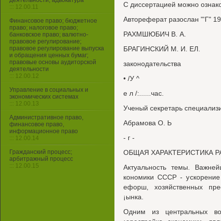
деятельности, адвокатура
С диссертацией можно ознак
::: 12.00.11
Автореферат разослан "'Г" 199
Финансовое право; бюджетное
право; налоговое право;
РАХМШЮБИЧ В. А.
банковское право; валютно-
правовое регулирование;
правовое регулирование выпуска
БРАГИНСКИЙ М. И. ЕЛ.
и обращения ценных бумаг;
правовые основы аудиторской
законодательства
деятельности
::: 12.00.12
• /У ^
Управление в социальных и
е л /:......час.
экономических системах
::: 12.00.13
Ученый секретарь специализ
Административное право,
Абрамова О. Ь
финансовое право,
информационное право
- г -
::: 12.00.14
Гражданский процесс;
ОБЩАЯ ХАРАКТЕРИСТИКА 
арбитражный процесс
::: 12.00.15
Актуальность темы. Важне
кономики СССР - ускорение
ефорш, хозяйственных пре
¡ынка.
Одним из центральных во