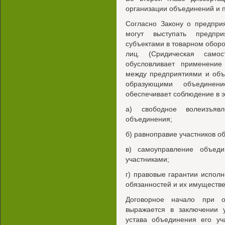
организации объединений и 
Согласно Закону о предпри
могут выступать предпри
субъектами в товарном обор
лиц. (Сридическая самос
обусловливает применени
между предприятиями и объ
образующими объединен
обеспечивает соблюдение в 
а) свободное волеизъяв
объединения;
б) равноправие участников о
в) самоуправление объед
участниками;
г) правовые гарантии испол
обязанностей и их имуществе
Договорное начало при о
выражается в заключении у
устава объединения его уч