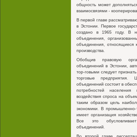
общность может дополнятьс
взаимосвязями - коопериров
В первой главе рассматрива
в Эстонии. Первое государ
создано в 1965 году. В 
объединения, организованн
объединения, относящиеся к
производства.
Обобщив правовую орга
объединений в Эстонии, авт
тор-говыми следует признать
торговые предприятия. Ц
объединений состоит в обес
потребностей населения 
воздействия спроса на объем
таким образом цель наибол
экономики. В промышленно-
имеет организация хозяйств
Все это обусловливает
объединений.
Во второй главе диссерта