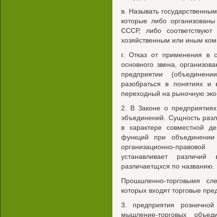
в. Называть государственным
которые либо организованы
СССР, либо соответствуют 
хозяйственным или иным ком
г. Отказ от применения в 
основного звена, организов
предприятии (объединени
разобраться в понятиях и 
переходный на рыночную эко
2. В Законе о предприяти
эбъединений. Сущность раз
в характере совместной де
функций при объединении 
организационно-правов
устанавливает различий
различаетщхся по названию.
Прошшленно-торговымя сле
которых входят торговые пре
3. предприятия розничной
мышление-торговых объед