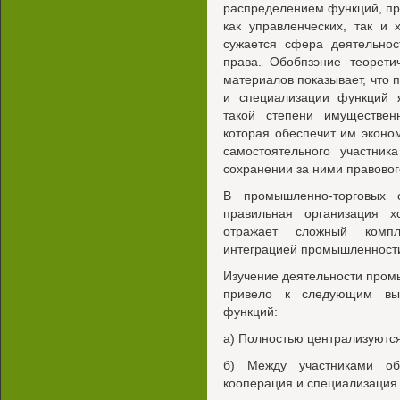
распределением функций, пр
как управленческих, так и 
сужается сфера деятельнос
права. Обобпзэние теорети
материалов показывает, что
и специализации функций 
такой степени имуществен
которая обеспечит им эконо
самостоятельного участник
сохранении за ними правовог
В промышленно-торговых 
правильная организация х
отражает сложный компл
интеграцией промышленности
Изучение деятельности пром
привело к следующим выв
функций:
а) Полностью централизуются
б) Между участниками об
кооперация и специализация