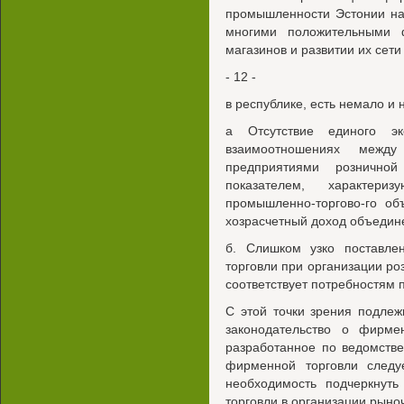
промышленности Эстонии на
многими положительными 
магазинов и развитии их сети
- 12 -
в республике, есть немало и
а Отсутствие единого э
взаимоотношениях межд
предприятиями рознично
показателем, характери
промышленно-торгово-го об
хозрасчетный доход объедин
б. Слишком узко поставле
торговли при организации роз
соответствует потребностям 
С этой точки зрения подле
законодательство о фирме
разработанное по ведомств
фирменной торговли следу
необходимость подчеркнуть
торговли в организации рыно