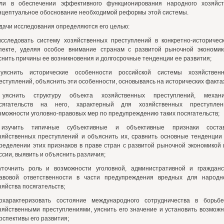
ли в обеспечении эффективного функционирования народного хозяйст
нцептуальное обоснование необходимой реформы этой системы.
дачи исследования определяются его целью:
исследовать систему хозяйственных преступлений в конкретно-историчес
пекте, уделяя особое внимание странам с развитой рыночной экономик
снить причины ее возникновения и долгосрочные тенденции ее развития;
уяснить исторические особенности российской системы хозяйствен
еступлений, объяснить эти особенности, основываясь на исторических факта
уяснить структуру объекта хозяйственных преступлений, механ
сягательств на него, характерный для хозяйственных преступлен
зможности уголовно-правовых мер по предупреждению таких посягательств;
изучить типичные субъективные и объективные признаки соста
зяйственных преступлений и объяснить их, сравнить основные тенденции 
ределении этих признаков в праве стран с развитой рыночной экономикой 
ссии, выявить и объяснить различия;
уточнить роль и возможности уголовной, административной и гражданс
авовой ответственности в части предупреждения вредных для народн
зяйства посягательств;
охарактеризовать состояние международного сотрудничества в борьб
зяйственными преступлениями, уяснить его значение и установить возмож
рспективы его развития;