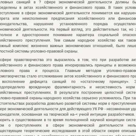
оловных санкций в ? сфере экономической деятельности должны б
ределены в актах хозяйственного и финансового права. В таких услов
еступление в сфере экономической деятельности понимается как наруше
прета или неисполнение предписания хозяйственного или финансов
конодательства, нарушение установленного порядка осуществле
ономической деятельности. На первый взгляд, это действительно так, но 
полное и одностороннее понимание характера социальной опасно
зяйственного преступления. Тем самым народное хозяйство как таков
ожный комплекс жизненно важных экономических отношений, было лиш
лостной системы уголовно-правовой охраны.
сфере правотворчества это выразилось в том, что при разработке ак
зяйственного и финансового права игнорировались принципы и возможно
оловного права и процесса. Главным методом уголовно-правов
рмотворчества стало отслеживание актов хозяйственного и финансового пр
восполнение дефицита санкций по «остаточному принципу». 
едопределило врожденную фрагментарность и несистемность нор
зяйственных преступлениях. В результате построение целостной сист
оловно-правовой охраны народного хозяйства серьезно усложнилось. При та
стоятельствах разработка довольно развитой системы норм о преступления
ере экономической деятельности для действующего УК РФ - несомненная уд
конодателя, основанная на творческой на-< учной интуиции разработчиков.
ворить о существовании в то время полноценной научной концепции сист
рм о преступлениях в сфере экономической деятельности нель
ществующие теоретические исследования в этой области скорее описыв