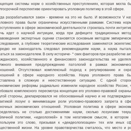
нцепция системы норм о хозяйственных преступлениях, которая могла б
лгосрочной перспективе ориентировать уголовную политику в этой сфере.
гда разрабатывался закон - времени на это не было. И возможности V на
оловного права были ограничены искусственными рамками. Система нор
еступлениях в сфере экономической деятельности строилась почти интуити
ечь идет о научной интуиции, когда при дефиците традиционных мето
авоведения экспертные оценки становятся основным методом эмпирическ
следования, а глубокие теоретические исследования заменяются экзегетико
редко не законодатель следовал рекомендациям науки, а наука пытал
наться за законодателем. В силу историче- * ских факторов при разработке ак
ажданского, хозяйственного и финансового законодательства не уделял
лжного внимания предупреждению патологий в рамках экономичес
ношений. Отсутствовал комплексный подход к регулированию и охр
ношений в сфере народного хозяйства. Наука уголовного права б
ставлена в сложную и неестественную ситуацию. С одной сторо
ономические реформы радикально изменили народное хозяйство России, 
ебовало комплексного пересмотра концепции его уголовно-правовой охраны
угой стороны, декларировался не обоснованный научно и не подтвержден
актикой лозунг о минимизации роли уголовно-правового запрета в сф
ночных экономических отношений. Уголовная политика в сфере эконом
ределялась не столько достижениями науки, сколько лозунгами теку
бличной политики, «идеологией» в том негативном смысле, в котором
пользуем это слово, призывая к «деидеологизации» тех или иных с
щественной жизни. На уровне правотворчества считалось, что место и р