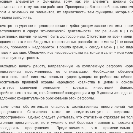
новным элементам и функциям, тому, как эти элементы должны б
ганизованы и тому, как они работают. Проверена работоспособность систем
лом и основных ее элементов, их адекватность тем функциям, которые 
изваны выполнять.
смотря на удачное в целом решение в действующем законе системы , нор
еступлениях в сфере экономической деятельности, это решение в | I с
ъективных причин не может быть долгосрочным. Отсутствие ко вре- / мени
здания опыта и необходимых теоретических разработок не могли [ I не повл
ибок, пробелов и недоработок. Прошло время, и сегодня мож- | 1 но вид
льше и дальше. Обнаружились несовершенства на концептуаль- > ном уров
торые нужно устранять.
обходимо начать работу, направленную на комплексную реформу нор
зяйственных преступлениях, ее оптимизацию. Необходимо обеспеч
екватность этой системы реально существующим потребностям общес
носительно правовой охраны народного хозяйства в целом и основ
ститутов рыночной экономики - кредита, инвестиций, финанс
требительского рынка, хозяйственной конкуренции и др. В данном исследова
едложено концептуальное обоснование этой реформы.
силу ряда обстоятельств опасность хозяйственных преступлений ча
дооценивают. Статистика также не свидетельствует о широком
спространении. Однако следует учитывать, что статистика отражает не тол
стояние преступности, но и умение с ней бороться - выявлять, пресекат
еследовать преступления. Представляется, что применительн