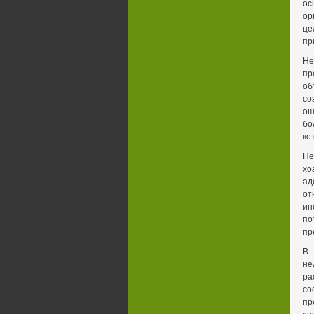
ос
ор
це
пр
Не
пр
об
со
ош
бо
ко
Не
хо
ад
от
ин
по
пр
В 
не
ра
со
пр