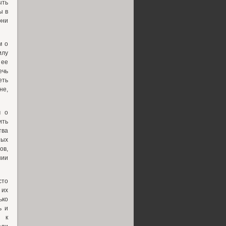
ыть
ы в
они
м о
илу
 ее
ечь
еть
не,
м о
ить
тва
ных
ов,
нии
сто
 их
ько
ь и
о к