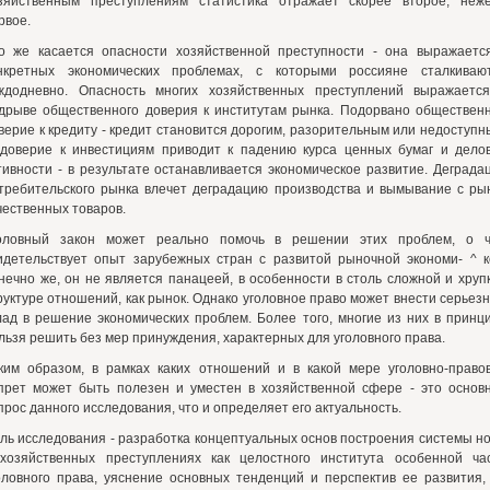
зяйственным преступлениям статистика отражает скорее второе, неж
рвое.
о же касается опасности хозяйственной преступности - она выражаетс
нкретных экономических проблемах, с которыми россияне сталкиваю
ждодневно. Опасность многих хозяйственных преступлений выражаетс
дрыве общественного доверия к институтам рынка. Подорвано обществен
верие к кредиту - кредит становится дорогим, разорительным или недоступн
доверие к инвестициям приводит к падению курса ценных бумаг и дело
тивности - в результате останавливается экономическое развитие. Деграда
требительского рынка влечет деградацию производства и вымывание с ры
чественных товаров.
оловный закон может реально помочь в решении этих проблем, о 
идетельствует опыт зарубежных стран с развитой рыночной экономи- ^ к
нечно же, он не является панацеей, в особенности в столь сложной и хруп
руктуре отношений, как рынок. Однако уголовное право может внести серьез
лад в решение экономических проблем. Более того, многие из них в принц
льзя решить без мер принуждения, характерных для уголовного права.
ким образом, в рамках каких отношений и в какой мере уголовно-право
прет может быть полезен и уместен в хозяйственной сфере - это основ
прос данного исследования, что и определяет его актуальность.
ль исследования - разработка концептуальных основ построения системы н
хозяйственных преступлениях как целостного института особенной ча
оловного права, уяснение основных тенденций и перспектив ее развития,