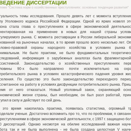
ВЕДЕНИЕ ДИССЕРТАЦИИ
 теме "Система норм о хозяйственных преступлениях: основные тенденции развития"
туальность темы исследования. Прошло девять лет с момента вступлени
лу Уголовного кодекса Российской Федерации. Одной из ярких новелл эт
кона стала глава о преступлениях в сфере экономической деятельнос
иентированная на применение в новых для нашей страны услов
гулируемого рынка. С момента реставрации в России либеральной экономи
нованной на рыночных началах, в то время прошло всего несколько лет. О
оловно-правовой охраны народного хозяйства в условиях рынка 
нимальным. Не было практики, не было фундаментальных теоретичес
следований, информация о зарубежных аналогах была фрагментарно
ссистемной. Законодательство о хозяйственных преступлениях пер
оловины 90-х было направлено почти исключительно на охра
требительского рынка в условиях катастрофического падения уровня жи
селения. По существо это было законодательство переходного перио
ссчитанное на работу в условиях дисфункции потребительского рынка. При
емя от него отказаться. Новый уголовный закон, охраняющий осн
ономической жизни страны, был необходим, он был разл работай, прин
тупил в силу и действует по сей день.
 это время накопилась практика, появилась статистика, огромный т
оделали ученые. Достаточно вспомнить про то, что по проблемам, п связан
преступлениями в сфере экономической деятельности, с 1997 г. защищено бо
0 диссертаций. Однако несмотря на обилие исследований важная науч
бота так и не была выполнена - не была создана целостная V науч