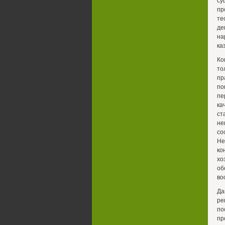
су
пр
те
де
на
ка
Ко
то
пр
по
пе
ка
ст
не
со
Не
ко
хо
об
во
Да
ре
по
пр