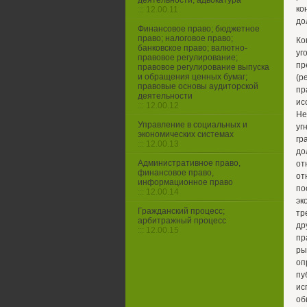
деятельности, адвокатура
ко
::: 12.00.11
до
Финансовое право; бюджетное
право; налоговое право;
Ко
банковское право; валютно-
уг
правовое регулирование;
пр
правовое регулирование выпуска
и обращения ценных бумаг;
(р
правовые основы аудиторской
пр
деятельности
ис
::: 12.00.12
Не
Управление в социальных и
уг
экономических системах
гр
::: 12.00.13
до
Административное право,
от
финансовое право,
от
информационное право
по
::: 12.00.14
эк
Гражданский процесс;
тр
арбитражный процесс
др
::: 12.00.15
пр
ры
оп
пу
ис
об