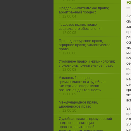
::: 12.00.03
В
по
Предпринимательское право;
арбитражный процесс
Ак
::: 12.00.04
си
Трудовое право; право
за
социального обеспечения
ор
::: 12.00.05
ре
Природоресурсное право;
ос
аграрное право; экологическое
уг
право
ми
::: 12.00.06
ис
Уголовное право и криминология;
бе
уголовно-исполнительное право
п
::: 12.00.08
по
Уголовный процесс,
на
криминалистика и судебная
ра
экспертиза; оперативно-
вр
розыскная деятельность
::: 12.00.09
эк
вс
Международное право,
Европейское право
За
::: 12.00.10
пр
Судебная власть, прокурорский
с 
надзор, организация
25
правоохранительной
ра