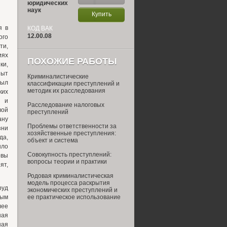
юридических
наук
Купить
я в
КОД ВАК
12.00.08
ого
ти,
иях
ПОХОЖИЕ РАБОТЫ
ки,
пыт
Криминалистические
был
классификации преступлений и
методик их расследования
ких
й и
Расследование налоговых
вой
преступлений
ну
Проблемы ответственности за
зни
хозяйственные преступления:
да,
объект и система
шло
Совокупность преступлений:
овы
вопросы теории и практики
ят,
Родовая криминалистическая
модель процесса раскрытия
руд
экономических преступлений и
ным
ее практическое использование
лее
ная
ная