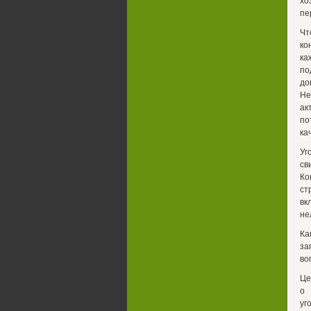
хо
пе
Чт
ко
ка
по
до
Не
ак
по
ка
Уг
св
Ко
ст
вк
не
Ка
за
во
Це
о 
уг