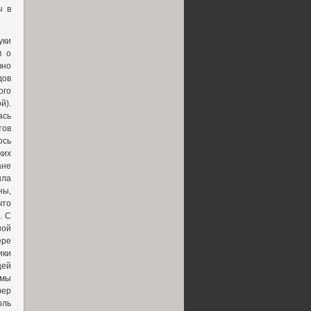
ы в
уки
м о
вно
дов
ого
й).
ась
тов
ось
ких
ане
ыла
ны,
что
. С
ной
ере
ики
щей
 мы
фер
оль