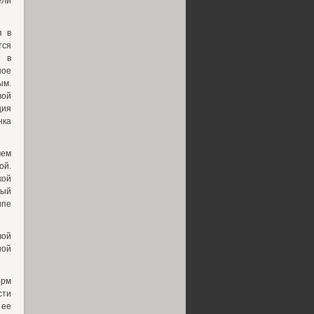
ели
я в
тся
я в
ное
ым.
вой
ция
нка
чем
ой.
кой
ный
ипе
вой
ной
орм
сти
 ее