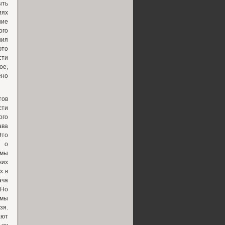
ыть
иях
ние
ого
ния
это
сти
ое,
ено
тов
сти
ого
ава
Это
м о
емы
ких
х в
ача
 Но
емы
зя.
ают