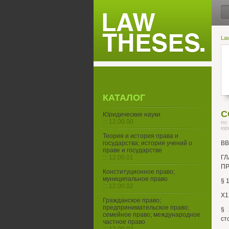
La
КАТАЛОГ
С
Юридические науки
::: 12.00.00
по
юр
Теория и история права и
государства; история учений о
ВВ
праве и государстве
::: 12.00.01
Г
ПР
Конституционное право;
муниципальное право
§ 
::: 12.00.02
Х1
Гражданское право;
предпринимательское право;
§ 
семейное право; международное
ст
частное право