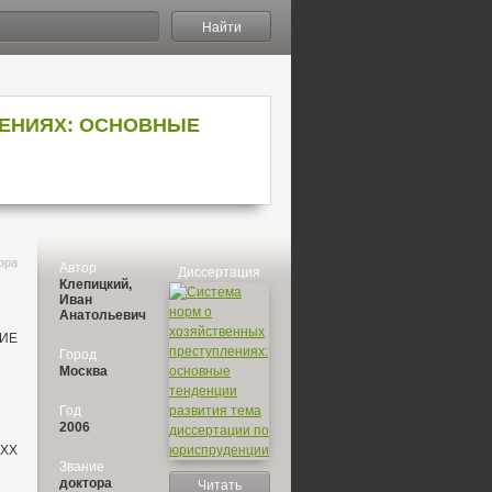
Найти
ЛЕНИЯХ: ОСНОВНЫЕ
ора
Автор
Диссертация
Клепицкий,
Иван
Анатольевич
ИЕ
Город
Москва
Год
2006
-ХХ
Звание
доктора
Читать