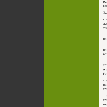
ро
ко
За
- 
ас
уя
- 
пр
- 
по
во
- 
хо
оп
Ро
- 
пр
хо
- 
хо
пе