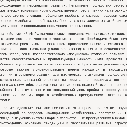
ществующие нормы о хозяйственных преступлениях, нежели объясняют
оисхождение и перспективы развития. Негативные последствия отсутст
оретической концепции норм о хозяйственных преступлениях на сегодняш
нь достаточно очевидны: обширные пробелы в системе правовой охр
родного хозяйства, неработоспособность важных элементов этой систе
зуистичность и неопределенность многих правовых норм.
гда действующий УК РФ вступил в силу - внимание ученых сосредоточилось
лковании закона и множестве частных вопросов. Необходимо было пом
актическим работникам в правильном применении нового и сложного 
нимания закона. Развитию уголовного законодательства, в особенности
рвом этапе, опять воспрепятствовала «лозунговая» уголовная политика 
честве самостоятельной и превалирующей ценности была провозглаш
абильность уголовного закона, его неизменность. При этом не учитывалось, 
которые важные уголовно-правовые нормы находятся в зародыше
стоянии, и остановка развития для них чревата негативными последствия
возможность серьезной реформы на этом этапе сдерживала интере
нцептуальному обоснованию системы уголовно-правовой охраны народн
зяйства. На этом этапе и по сегодняшний день пробел в концептуаль
основании системы норм о хозяйственных преступлениях также не 
сполнен.
нное исследование призвано восполнить этот пробел. В нем нет науч
комендаций по вопросам квалификации хозяйственных преступлений. 
священо изучению системы норм о хозяйственных преступлениях в целом:
оисхождению, основным тенденциям и перспективам развития, структу