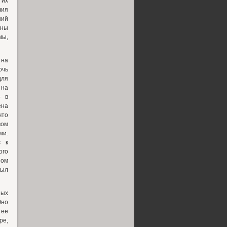
 их
вия
ний
аны
мы,
 на
очь
для
 на
- в
ена
что
вом
ми.
с к
ого
ном
был
ных
Оно
 ее
ре,