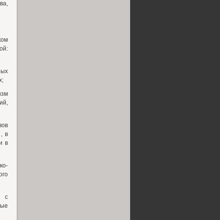
ва,
ком
ой:
ных
х;
изм
ий,
вов
, в
и в
ко-
ого
е с
ные