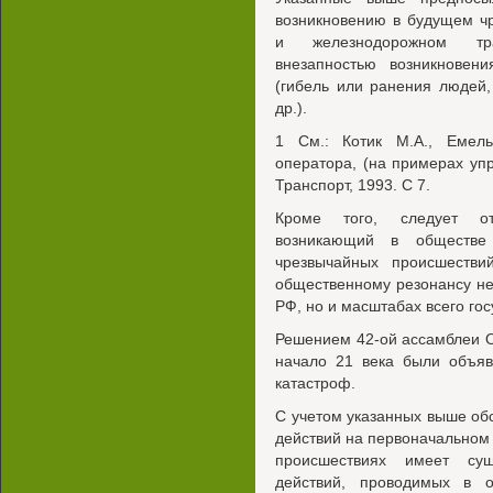
возникновению в будущем ч
и железнодорожном тра
внезапностью возникновен
(гибель или ранения людей
др.).
1 См.: Котик М.А., Емел
оператора, (на примерах уп
Транспорт, 1993. С 7.
Кроме того, следует отм
возникающий в обществе
чрезвычайных происшестви
общественному резонансу не
РФ, но и масштабах всего гос
Решением 42-ой ассамблеи ОО
начало 21 века были объя
катастроф.
С учетом указанных выше об
действий на первоначальном
происшествиях имеет сущ
действий, проводимых в 