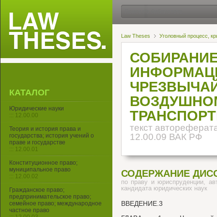
Law Theses
Уголовный процесс, кр
СОБИРАНИЕ
ИНФОРМАЦИ
ЧРЕЗВЫЧА
КАТАЛОГ
ВОЗДУШНО
Юридические науки
ТРАНСПОРТ
::: 12.00.00
текст автореферата
Теория и история права и
12.00.09 ВАК РФ
государства; история учений о
праве и государстве
::: 12.00.01
Конституционное право;
муниципальное право
СОДЕРЖАНИЕ ДИС
::: 12.00.02
по праву и юриспруденции, ав
кандидата юридических наук
Гражданское право;
предпринимательское право;
ВВЕДЕНИЕ.3
семейное право; международное
частное право