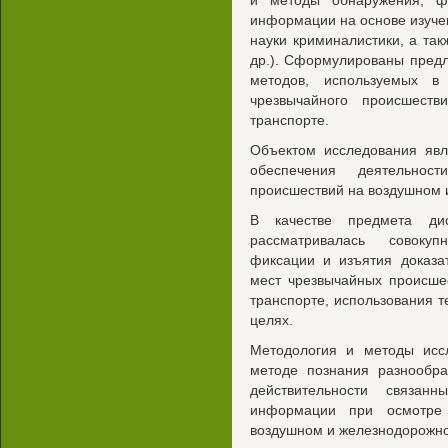
и методы обнаружения, фи
информации на основе изуче
науки криминалистики, а так
др.). Сформулированы пред
методов, используемых в
чрезвычайного происшест
транспорте.
Объектом исследования явл
обеспечения деятельно
происшествий на воздушном 
В качестве предмета дис
рассматривалась совокуп
фиксации и изъятия доказа
мест чрезвычайных происше
транспорте, использования т
целях.
Методология и методы исс
методе познания разнообра
действительности связан
информации при осмотре 
воздушном и железнодорожно