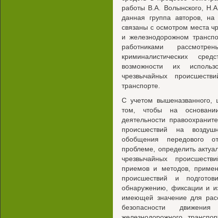
работы В.А. Волынского, H.A
данная группа авторов, на
связаны с осмотром места ч
и железнодорожном транспо
работниками рассмот
криминалистических сред
возможности их исполь
чрезвычайных происшеств
транспорте.
С учетом вышеназванного, 
том, чтобы на основани
деятельности правоохранит
происшествий на воздуш
обобщения передового от
проблеме, определить актуа
чрезвычайных происшеств
приемов и методов, приме
происшествий и подгото
обнаружению, фиксации и и
имеющей значение для рас
безопасности движени
железнодорожного транспор