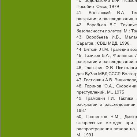
40. Водолазский Б.Ф. Психо
Пособие. Омск, 1979
41. Волынский В.А. Техн
раскрытия и расследования 
42. Воробьев В.Г. Технич
безопасности полетов. М.: Тр
43. Воробьева И.Б., Мала
Саратов.: СВШ МВД, 1996.
44. Вяткин JT.M. Трагедии во
45. Газизов В.А., Филиппов 
раскрытии и расследовании п
46. Глазырин Ф.В. Психолог
для ВуЗов МВД СССР. Волгог
47. Гостюшин A.B. Энциклопе
48. Горинов Ю.А., Скоромни
преступлений. М., 1975
49. Грамович Г.И. Тактика
раскрытии и расследовании
1987
50. Граненков Н.М., Дмит
экспрессных методов при 
распространения пожара на 
М., 1991