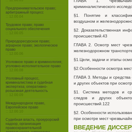
::: 12.00.03
ГЛАВА 1. Чрезвычай
криминалистического исслед
Предпринимательское право;
арбитражный процесс
§1. Понятие и классифик
::: 12.00.04
воздушном и железнодорожно
Трудовое право; право
социального обеспечения
§2. Доказательственная ин
::: 12.00.05
происшествий.43
Природоресурсное право;
ГЛАВА 2. Осмотр мест чрез
аграрное право; экологическое
право
железнодорожном транспорте
::: 12.00.06
§1.Цели, задачи и этапы осм
Уголовное право и криминология;
уголовно-исполнительное право
§2.Особенности осмотра мес
::: 12.00.08
ГЛАВА 3. Методы и средства
Уголовный процесс,
криминалистика и судебная
и других объектов при осмот
экспертиза; оперативно-
розыскная деятельность
§1. Система методов и ср
::: 12.00.09
следов и других объект
Международное право,
происшествий.122
Европейское право
::: 12.00.10
§2. Особенности использован
при осмотре мест чрезвычай
Судебная власть, прокурорский
надзор, организация
ВВЕДЕНИЕ ДИССЕ
правоохранительной