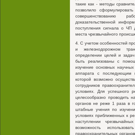
такие как - методы сравните
позволило сформулироват
совершенствованию р
доказательственной инфор
поступления сигнала о ЧП 
места чрезвычайного происш
4. С учетом особенностей п
и железнодорожном тран
определении целей и задач
быть реализованы с помощ
изучение основных научных
аппарата с последующим 
которой возможно осуществ
сотрудников правоохраните
условиях. Для успешного 
целесообразно проводить н
органов не реже 1 раза в г
штабные учения по изучен
условиях приближенных к р
наступлении чрезвычайны
возможность использова
правоохранительных органо