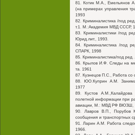
81. Котик М.А., Емельянов 
(на примерах управления тра
1993
82. Криминалистика /под ред.
т.1. М.:Академия МВД СССР, 
83. Криминалистики /под ред
Юрид.лит., 1993.
84. Криминалистика /под ре
СПАРК, 1998
85. Криминалистика/под ред.
86. Крылов И.Ф. Следы на ме
та. 1961
87. Кузнецов П.С., Работа со
88. ЮО.Куприн A.M. Занима
1977
89. Кустов А.М.,Калайдова
полетной информации при ра
авиации, М.: МВД РФ ВЮЗШ,
90. Лавров В.П., Порубов 
сообщения и транспортных с
91. Ларин A.M. Работа следов
1966.