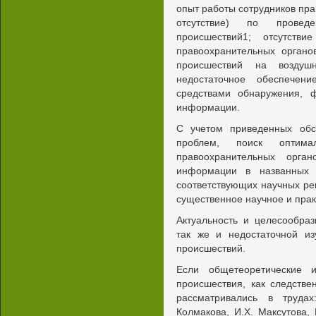
опыт работы сотрудников пра
отсутствие) по провед
происшествий1; отсутстви
правоохранительных органо
происшествий на воздуш
недостаточное обеспечен
средствами обнаружения, ф
информации.
С учетом приведенных обст
проблем, поиск опти
правоохранительных орга
информации в названных 
соответствующих научных ре
существенное научное и прак
Актуальность и целесообраз
так же и недостаточной из
происшествий.
Если общетеоретические 
происшествия, как следстве
рассматривались в трудах
Колмакова, И.Х. Максутова, 