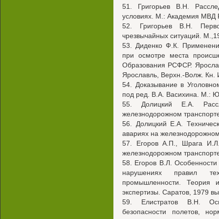
51. Григорьев В.Н. Рассл
условиях. М.: Академия МВД 
52. Григорьев В.Н. Перв
чрезвычайных ситуаций. М.,1
53. Диденко Ф.К. Применени
при осмотре места происше
Образования РСФСР. Ярославс
Ярославль, Верхн.-Волж. Кн. 
54. Доказывание в Уголовно
под ред. В.А. Васихина. М.: 
55. Долицкий Е.А. Рас
железнодорожном транспорте.
56. Долицкий Е.А. Техниче
авариях на железнодорожном 
57. Егоров А.П., Шрага И.
железнодорожном транспорте
58. Егоров В.Л. Особенност
нарушениях правил тех
промышленности. Теория и
экспертизы. Саратов, 1979 вы
59. Елистратов В.Н. О
безопасности полетов, но