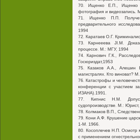
70. Ищенко Е.П., Ищенко 
фотография и видеозапись. М
71. Ищенко П.П. Получ
предварительного исследова
1994
72. Каратаев О.Г. Криминали
73. Карнееева JI.M. Дока
процессе. М.: МГУ, 1994
74. Карнович Г.К., Расслед
Госюриздат,1953
75. Казаков A.A., Алешин 
магистралях. Кто виноват? М. 
76. Катастрофы и человечест
конференции с участием за
ИЗАНА).1991.
77. Кипнис Н.М. Допуст
судопроизводстве. М.: Юрист,
78. Колмаков В.П., Следствен
79. Кони А.Ф. Крушение царско
1-М. 1966.
80. Косоплечев Н.П. Осмотр
с применением огнестрельног