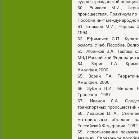
судов в гражданской авиации.
60. Еникеев М.И., Черн
происшествия. Практикум по 
Пособие ин-т международного
61. Еникеев М.И., Черных 
1994
62. Ефимичев С.П., Кулаги
осмотр. Учеб. Пособие. Волг
63. Жбанков В.А. Тактика с
МВД Российской Федерации к
64. Зорин Г.А. Кримина
Амалфея,2000
65. Зорин Г.А. Теоретиче
Амалфея, 2000
66. Зубков В.И., Минаев Е
Транспорт, 1987
67. Иванов Л.А. Следс
транспортных происшествий -
68. Ивашков В. А., Слепне
материальных объектов 
Российской Федерации. 1992
69. Использование показат
авариях. Справочное пособие