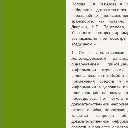
Попова, Э.А. Разумова, А.Г
собирания доказательств
чрезвычайных происшеств
транспорте, как правило,
Дворкин, Н.П. Пантелеев,
Указанные авторы преиму
возникающие при осмотре 
воздушном и
1 См : аналитические 
железнодорожном транспо
обнаружением, фиксаци
информации отдельными с
видеозапись, и т.п.). Вместе
применения средств и ме
информации в условиях пр
происшествия на воздушн
проводилось. Нет четкого 
доказательственной информа
основе ошибки, порождающ
касается вопросов об
доказательственной информ
средств в процессе осмотр