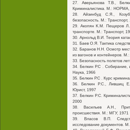
27. Аверьянова Т.В., Белк
Криминалистика. М.: НОРМА,
28. Айзинбуд С.Я., Козу
безопасность. М.: Транспорт,
29. Акопян K.M. Пещеров Л
транспорте. М.: Транспорт, 1
30. Арнольд В.И. Теория ката
31. Баев О.Я. Тактика следст
32. Баранов H.H. Осмотр мес
из вагонов и контейнеров. М.
33. Безопасность полетов лет
34. Белкин Р.С . Собирание, 
Наука, 1966
35. Белкин Р.С . Курс криминал
36. Белкин P.C., Лившиц Е
Юрист, 1997
37. Белкин P.C. Криминалисти
2000
38. Васильев А.Н., При
происшествия. М.: МГУ, 1971
39. Власов В.П. Следс
исследование документов. М.