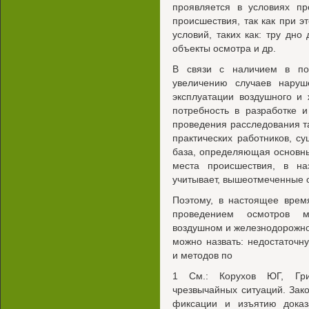
проявляется в условиях пр
происшествия, так как при э
условий, таких как: тру дно
объекты осмотра и др.
В связи с наличием в по
увеличению случаев наруш
эксплуатации воздушного и 
потребность в разработке 
проведения расследования т
практических работников, 
база, определяющая основн
места происшествия, в н
учитывает, вышеотмеченные 
Поэтому, в настоящее врем
проведением осмотров м
воздушном и железнодорожном
можно назвать: недостаточ
и методов по
1 См.: Корухов ЮГ, Гри
чрезвычайных ситуаций. Зак
фиксации и изъятию доказ