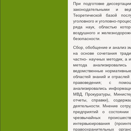
При подготовке диссертаци
законодательными и вед
Теоретической базой пос
уголовного и уголовно-процес
ряда наук, областью кото
воздушного и железнодорожн
безопасности.
Сбор, обобщение и анализ 
на основе сочетания трад
частно- научных методик, а 
метода анализировались 
ведомственные нормативные
областей знаний и отраслей
правоведения; с помо
анализировались информаци
МВД, Прокуратуры, Министе
отчеты, справки), содер
деятельности. Мнение сотр
предприятий о состоянии
чрезвычайных происшес
интервьюирования (проин
правоохранительных орга