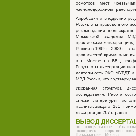
осмотров мест чрезвыча
железнодорожном транспорте
Апробация и внедрение резу
Результаты проведенного ис
рекомендации неоднократно
Московской академии МВД
практических конференциях,
России в 1999 г., 2000 г., а
практической криминалистич
в г. Москве на ВВЦ, кон
Результаты диссертационног
деятельность ЭКО МУВДТ и 
МВД России, что подтвержда
Избранная структура дис
исследования. Работа состо
списка литературы, испол
насчитывающего 251 наиме
диссертации 207 страниц.
ВЫВОД ДИССЕРТА
по специальности "Уголовн
экспертиза; оперативно-ро
Вениаминович, Москва