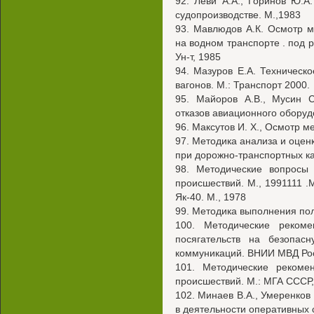
92. Леви A.A., Горинов Ю.А
судопроизводстве. М.,1983
93. Мавлюдов А.К. Осмотр 
на водном транспорте . под р
Ун-т, 1985
94. Мазуров Е.А. Техническ
вагонов. М.: Транспорт 2000.
95. Майоров A.B., Мусин С
отказов авиационного оборудо
96. Максутов И. X., Осмотр м
97. Методика анализа и оце
при дорожно-транспортных ка
98. Методические вопросы
происшествий. М., 1991111 
Як-40. М., 1978
99. Методика выполнения пол
100. Методические реком
посягательств на безопас
коммуникаций. ВНИИ МВД Рос
101. Методические рекоме
происшествий. М.: МГА СССР,
102. Минаев В.А., Умеренков
в деятельности оперативных 