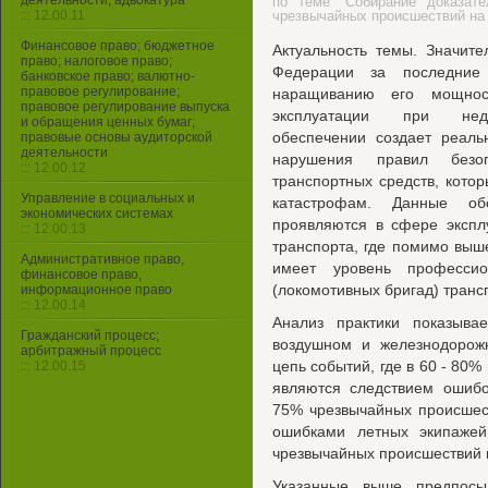
деятельности, адвокатура
по теме "Собирание доказат
::: 12.00.11
чрезвычайных происшествий на
Финансовое право; бюджетное
Актуальность темы. Значите
право; налоговое право;
Федерации за последние
банковское право; валютно-
правовое регулирование;
наращиванию его мощнос
правовое регулирование выпуска
эксплуатации при недос
и обращения ценных бумаг;
обеспечении создает реаль
правовые основы аудиторской
деятельности
нарушения правил безо
::: 12.00.12
транспортных средств, кото
Управление в социальных и
катастрофам. Данные об
экономических системах
проявляются в сфере экспл
::: 12.00.13
транспорта, где помимо выш
Административное право,
имеет уровень профессио
финансовое право,
(локомотивных бригад) транс
информационное право
::: 12.00.14
Анализ практики показыва
Гражданский процесс;
воздушном и железнодорож
арбитражный процесс
цепь событий, где в 60 - 80
::: 12.00.15
являются следствием ошибо
75% чрезвычайных происшес
ошибками летных экипажей
чрезвычайных происшествий 
Указанные выше предпосы