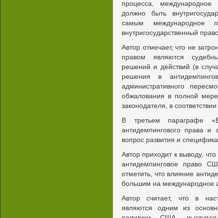
процесса, международное 
должно быть внутригосуда
самым международное п
внутригосударственный прав
Автор отмечает, что не зат
правом являются судебн
решений и действий (в случ
решения в антидемпинго
административного пересмо
обжалования в полной мере
законодателя, в соответствии
В третьем параграфе «В
антидемпингового права и 
вопрос развития и специфика
Автор приходит к выводу, чт
антидемпинговое право СШ
отметить, что влияние анти
большим на международное а
Автор считает, что в на
являются одним из основны
политики США, выступа