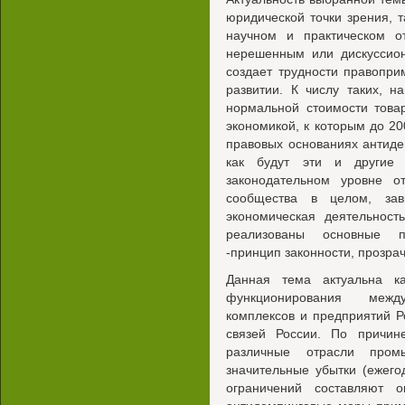
юридической точки зрения, т
научном и практическом 
нерешенным или дискуссион
создает трудности правопр
развитии. К числу таких, н
нормальной стоимости това
экономикой, к которым до 20
правовых основаниях антидем
как будут эти и другие
законодательном уровне о
сообщества в целом, зав
экономическая деятельност
реализованы основные п
-принцип законности, прозра
Данная тема актуальна к
функционирования межд
комплексов и предприятий Р
связей России. По причин
различные отрасли пром
значительные убытки (ежег
ограничений составляют 