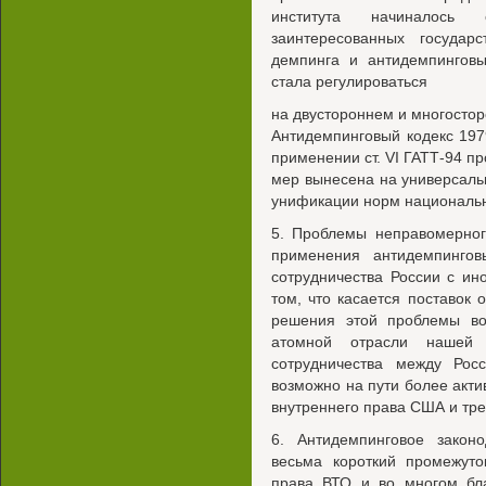
института начиналось
заинтересованных госуда
демпинга и антидемпингов
стала регулироваться
на двустороннем и многостор
Антидемпинговый кодекс 197
применении ст. VI ГАТТ-94 
мер вынесена на универсальн
унификации норм национальн
5. Проблемы неправомерног
применения антидемпинго
сотрудничества России с ин
том, что касается поставок
решения этой проблемы во
атомной отрасли нашей 
сотрудничества между Ро
возможно на пути более акти
внутреннего права США и тр
6. Антидемпинговое закон
весьма короткий промежут
права ВТО и во многом бла