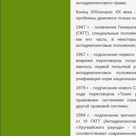
антидемпингового права:
Конец XIX/начало XX века 
проблемы демпинга только н
1947 г. - появление Генера
(ГАТТ), специальные полож
как его часть; в некотор
антидемпинговые положения
1967 г. - подписание первого
вовремя переговоров, полу
явилось первой попыткой у
антидемпинговых положе
унификации норм национальн
1979 г. - подписание нового 
ходе переговоров «Токио 
правовыми системами отр
другой правовой системы;
1994 г. - подписание третье
ст. VI ГАТТ (Антидемпинго
«Уругвайского раунда» - т
соответствовал современно