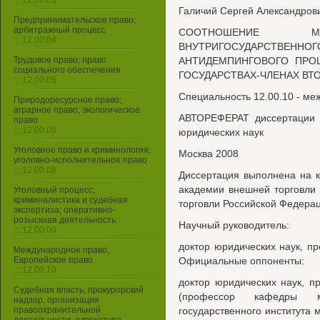
::: 12.00.03
Галичий Сергей Александров
Предпринимательское право;
арбитражный процесс
СООТНОШЕНИЕ МЕ
::: 12.00.04
ВНУТРИГОСУДАРС
Трудовое право; право
АНТИДЕМПИНГОВОГО ПРО
социального обеспечения
ГОСУДАРСТВАХ-ЧЛЕНАХ ВТ
::: 12.00.05
Специальность 12.00.10 - ме
Природоресурсное право;
аграрное право; экологическое
АВТОРЕФЕРАТ диссертации н
право
::: 12.00.06
юридических наук
Уголовное право и криминология;
Москва 2008
уголовно-исполнительное право
::: 12.00.08
Диссертация выполнена на 
академии внешней торговли 
Уголовный процесс,
криминалистика и судебная
торговли Российской Федера
экспертиза; оперативно-
розыскная деятельность
Научный руководитель:
::: 12.00.09
доктор юридических наук, 
Международное право,
Европейское право
Официальные оппоненты:
::: 12.00.10
доктор юридических наук, 
Судебная власть, прокурорский
(профессор кафедры ме
надзор, организация
правоохранительной
государственного института