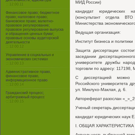
деятельности, адвокатура
МИД России)
::: 12.00.11
кандидат юридических н
Финансовое право; бюджетное
право; налоговое право;
(консультант отдела ВТО
банковское право; валютно-
Министерства экономическог
правовое регулирование;
правовое регулирование выпуска
Ведущая организация:
и обращения ценных бумаг;
правовые основы аудиторской
Институт бизнеса и политики
деятельности
::: 12.00.12
Защита диссертации состои
Управление в социальных и
заседании диссертационног
экономических системах
университете дружбы наро
::: 12.00.13
торговли по адресу: 117198, М
Административное право,
финансовое право,
С диссертацией можно о
информационное право
Российского университета др
::: 12.00.14
ул. Миклухо-Маклая, д. 6.
Гражданский процесс;
арбитражный процесс
Автореферат разослан «_»_20
::: 12.00.15
Ученый секретарь диссертаци
кандидат юридических наук Е
I. ОБЩАЯ ХАРАКТЕРИСТИКА
Актуальность выбранной тем