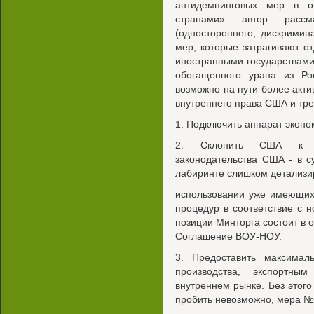
антидемпинговых мер в о
странами» автор рассм
(одностороннего, дискрими
мер, которые затрагивают о
иностранными государствами, 
обогащенного урана из Р
возможно на пути более акти
внутреннего права США и тре
1. Подключить аппарат эконо
2. Склонить США к ком
законодательства США - в с
лабиринте слишком детализи
использовании уже имеющих
процедур в соответствие с 
позиции Минторга состоит в 
Соглашение ВОУ-НОУ.
3. Предоставить максима
производства, экспортны
внутреннем рынке. Без этог
пробить невозможно, мера № 