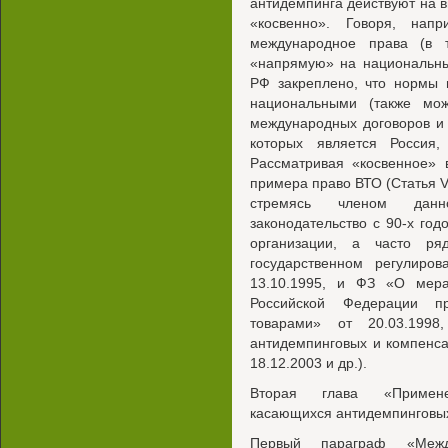
антидемпинга действуют на 
«косвенно». Говоря, нап
международное права (в т
«напрямую» на национальны
РФ закреплено, что нормы 
национальными (также мож
международных договоров и
которых является Россия
Рассматривая «косвенное» 
примера право ВТО (Статья VI
стремясь членом данн
законодательство с 90-х год
организации, а часто р
государственном регулиров
13.10.1995, и ФЗ «О мера
Российской Федерации п
товарами» от 20.03.199
антидемпинговых и компенс
18.12.2003 и др.).
Вторая глава «Примене
касающихся антидемпинговых
Первый параграф «Между