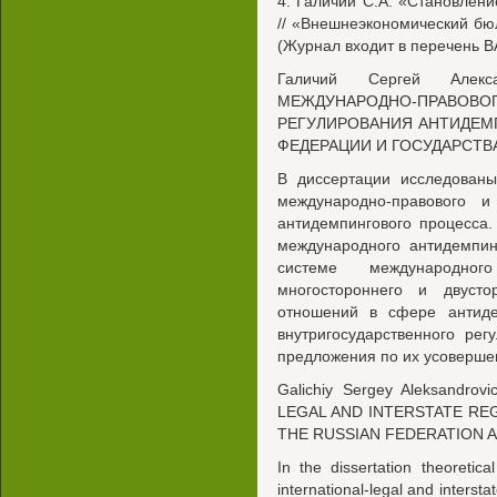
4. Галичий С.А. «Становлен
// «Внешнеэкономический бюлл
(Журнал входит в перечень В
Галичий Сергей Алекс
МЕЖДУНАРОДНО-ПРАВОВ
РЕГУЛИРОВАНИЯ АНТИДЕМ
ФЕДЕРАЦИИ И ГОСУДАРСТВ
В диссертации исследованы
международно-правового и 
антидемпингового процесса.
международного антидемпин
системе международно
многостороннего и двусто
отношений в сфере антид
внутригосударственного ре
предложения по их усоверше
Galichiy Sergey Aleksandro
LEGAL AND INTERSTATE RE
THE RUSSIAN FEDERATION 
In the dissertation theoretica
international-legal and interst