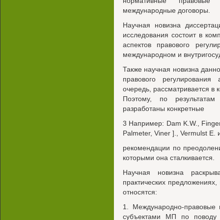
нормативные правовые 
международные договоры.
Научная новизна диссертац
исследования состоит в ком
аспектов правового регули
международном и внутригосу
Также научная новизна данно
правового регулирования 
очередь, рассматривается в 
Поэтому, по результатам
разработаны конкретные
3 Например: Dam K.W., Finger 
Palmeter, Viner ]., Vermulst E. 
рекомендации по преодолен
которыми она сталкивается.
Научная новизна раскрыв
практических предложениях, 
относятся:
1. Международно-правовые
субъектами МП по поводу 