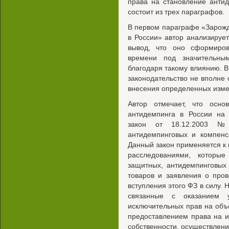
права на становление антид
состоит из трех параграфов.
В первом параграфе «Зарожд
в России» автор анализируе
вывод, что оно сформиров
времени под значительн
благодаря такому влиянию. В
законодательство не вполне
внесения определенных изме
Автор отмечает, что осн
антидемпинга в России на
закон от 18.12.2003 №
антидемпинговых и компенс
Данный закон применяется к
расследованиями, которы
защитных, антидемпинговых
товаров и заявления о про
вступления этого ФЗ в силу. 
связанные с оказанием у
исключительных прав на объ
предоставлением права на и
собственности, осуществлени