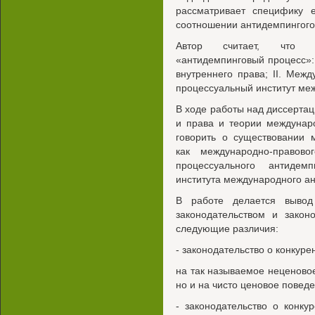
рассматривает специфику 
соотношении антидемпингого
Автор считает, что н
«антидемпинговый процесс»: 
внутреннего права; II. Меж
процессуальный институт ме
В ходе работы над диссертац
и права и теории междунаро
говорить о существовании 
как международно-правов
процессуального антидем
института международного ан
В работе делается вывод
законодательством и закон
следующие различия:
- законодательство о конкуре
на так называемое неценовое 
но и на чисто ценовое поведен
- законодательство о конку