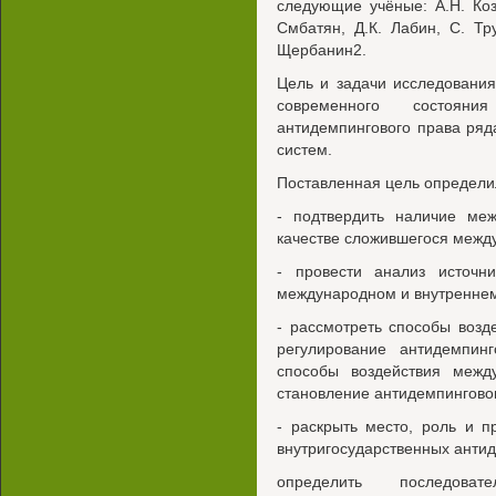
следующие учёные: А.Н. Козы
Смбатян, Д.К. Лабин, С. Т
Щербанин2.
Цель и задачи исследования
современного состояни
антидемпингового права ряд
систем.
Поставленная цель определи
- подтвердить наличие меж
качестве сложившегося между
- провести анализ источни
международном и внутреннем
- рассмотреть способы воз
регулирование антидемпинг
способы воздействия межд
становление антидемпинговог
- раскрыть место, роль и 
внутригосударственных антид
определить последова