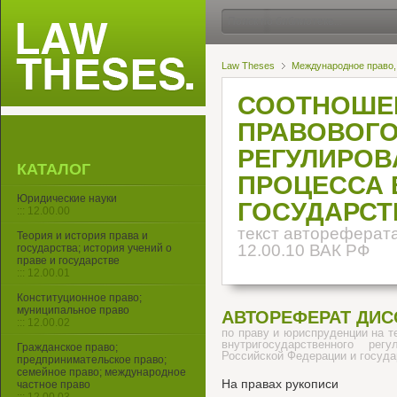
Law Theses
Международное право,
СООТНОШЕ
ПРАВОВОГО
РЕГУЛИРОВ
КАТАЛОГ
ПРОЦЕССА 
Юридические науки
ГОСУДАРСТ
::: 12.00.00
текст автореферата
Теория и история права и
12.00.10 ВАК РФ
государства; история учений о
праве и государстве
::: 12.00.01
Конституционное право;
муниципальное право
АВТОРЕФЕРАТ ДИС
::: 12.00.02
по праву и юриспруденции на 
внутригосударственного рег
Гражданское право;
Российской Федерации и госуд
предпринимательское право;
семейное право; международное
На правах рукописи
частное право