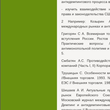
антидемпингового процесса в
- изучить взаимодействие 
права и законодательства СШ
2 Например: Козырин А
международных рынках и ант
Григорян С А. Всемирная т
вступления России. Ростов
Практические вопросы
антимонопольной политике и
5.
Смбатян A.C. Противодейст
компаний (Часть I, II) Корпор
Трушицын С. Особенности м
//Внешняя торговля. 1993.
ЕЭС // Внешняя торговля. 19
Шишаев А И. Актуальные пр
рынок Европейского Сою
Московский журнал междуна
Демпинг и антидемпинговые
применения // Внешнеэконом