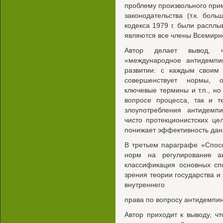
проблему произвольного при
законодательства (т.к. бол
кодекса 1979 г. были расплы
являются все члены Всемирно
Автор делает вывод, чт
«международное антидемпи
развитии: с каждым своим
совершенствует нормы, 
ключевые термины и т.п., но
вопросе процесса, так и 
злоупотребления антидемп
чисто протекционистских це
понижает эффективность данн
В третьем параграфе «Спос
норм на регулирование ан
классификация основных сп
зрения теории государства и
внутреннего
права по вопросу антидемпин
Автор приходит к выводу, 