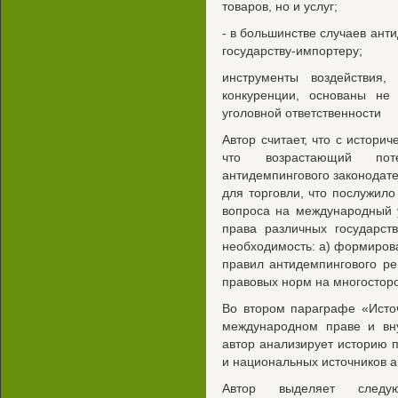
товаров, но и услуг;
- в большинстве случаев ан
государству-импортеру;
инструменты воздействия,
конкуренции, основаны не
уголовной ответственности
Автор считает, что с историч
что возрастающий поте
антидемпингового законодат
для торговли, что послужил
вопроса на международный у
права различных государст
необходимость: а) формиро
правил антидемпингового ре
правовых норм на многостор
Во втором параграфе «Исто
международном праве и вну
автор анализирует историю
и национальных источников а
Автор выделяет следу