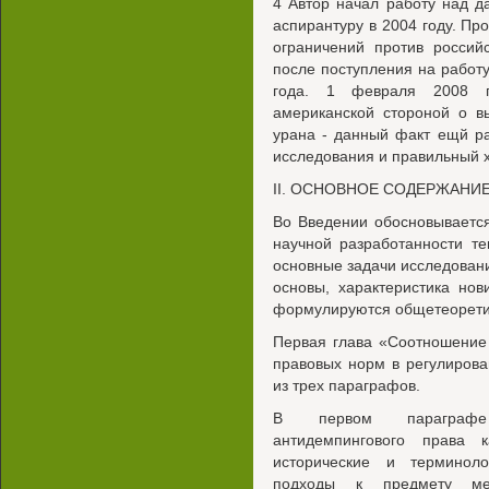
4 Автор начал работу над д
аспирантуру в 2004 году. П
ограничений против россий
после поступления на работ
года. 1 февраля 2008 
американской стороной о в
урана - данный факт ещй ра
исследования и правильный 
II. ОСНОВНОЕ СОДЕРЖАНИ
Во Введении обосновывается
научной разработанности т
основные задачи исследовани
основы, характеристика но
формулируются общетеоретич
Первая глава «Соотношение
правовых норм в регулирова
из трех параграфов.
В первом параграфе 
антидемпингового права к
исторические и терминоло
подходы к предмету меж