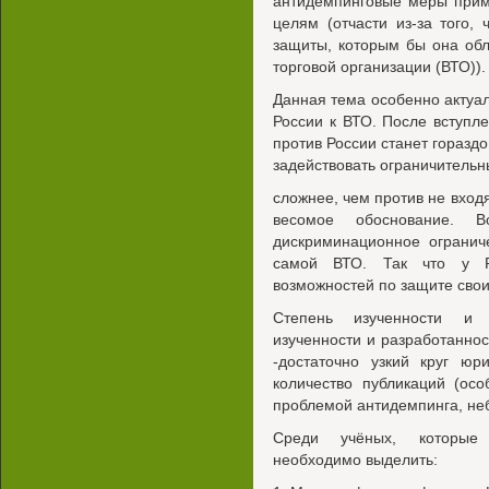
антидемпинговые меры прим
целям (отчасти из-за того, 
защиты, которым бы она об
торговой организации (ВТО)).
Данная тема особенно актуа
России к ВТО. После вступл
против России станет горазд
задействовать ограничительн
сложнее, чем против не вхо
весомое обоснование. В
дискриминационное огранич
самой ВТО. Так что у Ро
возможностей по защите свои
Степень изученности и 
изученности и разработаннос
-достаточно узкий круг юр
количество публикаций (ос
проблемой антидемпинга, не
Среди учёных, которые 
необходимо выделить: