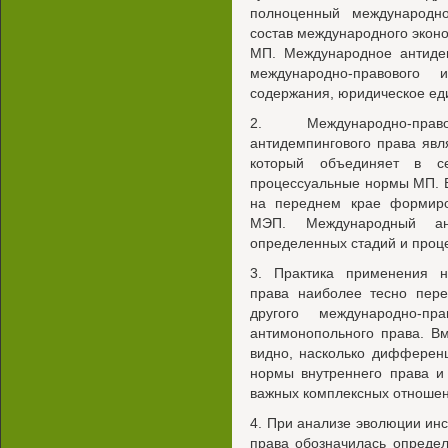
полноценный международно
состав международного эконо
МП. Международное антидем
международно-правового и
содержания, юридическое еди
2. Международно-пра
антидемпингового права явл
который объединяет в с
процессуальные нормы МП. В
на переднем крае формиро
МЭП. Международный ан
определенных стадий и проц
3. Практика применения н
права наиболее тесно пере
другого международно-пр
антимонопольного права. Вм
видно, насколько дифферен
нормы внутреннего права и
важных комплексных отношен
4. При анализе эволюции ин
права обозначилась определ