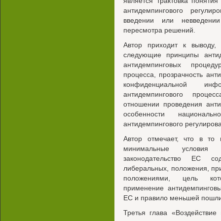
является трактовка поняти
антидемпингового регули
введении или невведении
пересмотра решений.
Автор приходит к выводу
следующие принципы антиде
антидемпинговых процедур
процесса, прозрачность ант
конфиденциальной и
антидемпингового процес
отношении проведения анти
особенности национальн
антидемпингового регулиров
Автор отмечает, что в то
минимальные условия п
законодательство ЕС со
либеральных, положения, п
положениями, цель кото
применение антидемпинговы
ЕС и правило меньшей пошл
Третья глава «Воздействие