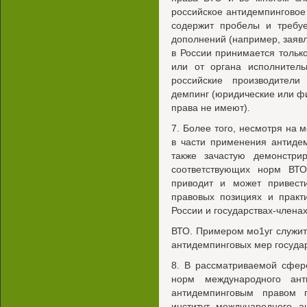
российское антидемпинговое
содержит пробелы и требу
дополнений (например, заяв
в России принимается тольк
или от органа исполнитель
российские производители
демпинг (юридические или фи
права не имеют).
7. Более того, несмотря н
в части применения антиде
также зачастую демонстри
соответствующих норм ВТ
приводит и может привест
правовых позициях и практ
России и государствах-члена
ВТО. Примером мо1уг служи
антидемпинговых мер госуда
8. В рассматриваемой сфер
норм международного ант
антидемпинговым правом г
институт международного а