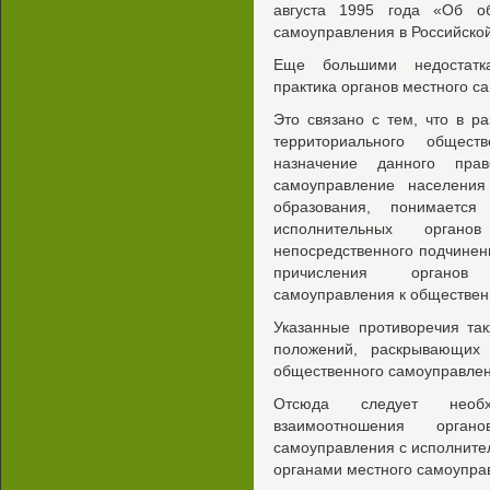
августа 1995 года «Об о
самоуправления в Российско
Еще большими недостатка
практика органов местного с
Это связано с тем, что в р
территориального общест
назначение данного прав
самоуправление населения
образования, понимаетс
исполнительных органо
непосредственного подчинен
причисления органов 
самоуправления к обществе
Указанные противоречия так
положений, раскрывающих 
общественного самоуправлен
Отсюда следует необх
взаимоотношения органо
самоуправления с исполните
органами местного самоуправ