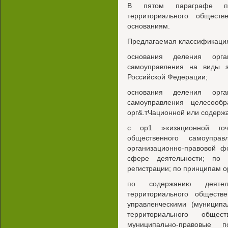
В пятом параграфе пре
территориального общест
основаниям.
Предлагаемая классификация
основания деления орган
самоуправления на виды з
Российской Федерации;
основания деления орган
самоуправления целесообр
орг&.тЧационной или содержа
с ор1 »«изационной точ
общественного самоупра
организационно-правовой ф
сфере деятельности; по н
регистрации; по принципам о
по содержанию деятел
территориального обществ
управленческими (муниципа
территориального общес
муниципально-правовые 