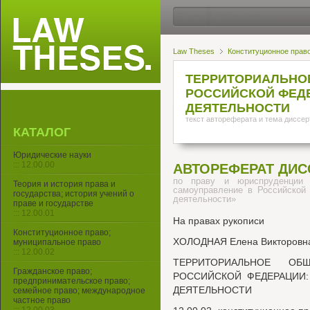
Law Theses
Конституционное прав
ТЕРРИТОРИАЛЬНО
РОССИЙСКОЙ ФЕД
ДЕЯТЕЛЬНОСТИ
текст автореферата и тема диссер
КАТАЛОГ
Юридические науки
::: 12.00.00
АВТОРЕФЕРАТ ДИС
по праву и юриспруденции 
Теория и история права и
самоуправление в Российской 
государства; история учений о
деятельности»
праве и государстве
::: 12.00.01
На правах рукописи
Конституционное право;
ХОЛОДНАЯ Елена Викторовн
муниципальное право
::: 12.00.02
ТЕРРИТОРИАЛЬНОЕ ОБ
Гражданское право;
РОССИЙСКОЙ ФЕДЕРАЦИИ:
предпринимательское право;
ДЕЯТЕЛЬНОСТИ
семейное право; международное
частное право