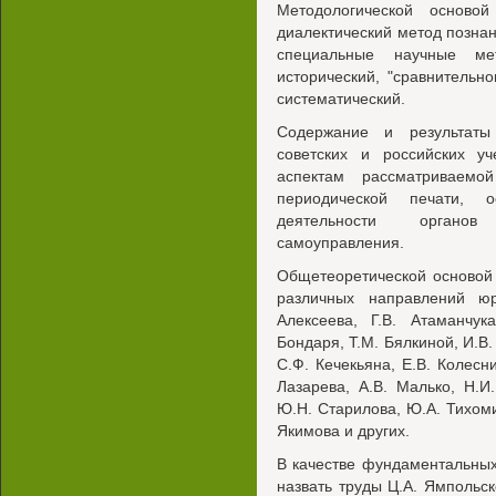
Методологической осново
диалектический метод позна
специальные научные ме
исторический, "сравнительн
систематический.
Содержание и результаты
советских и российских у
аспектам рассматриваемо
периодической печати, 
деятельности органов 
самоуправления.
Общетеоретической основой
различных направлений юр
Алексеева, Г.В. Атаманчук
Бондаря, Т.М. Бялкиной, И.В.
С.Ф. Кечекьяна, Е.В. Колесни
Лазарева, A.B. Малько, Н.И.
Ю.Н. Старилова, Ю.А. Тихоми
Якимова и других.
В качестве фундаментальны
назвать труды Ц.А. Ямполь