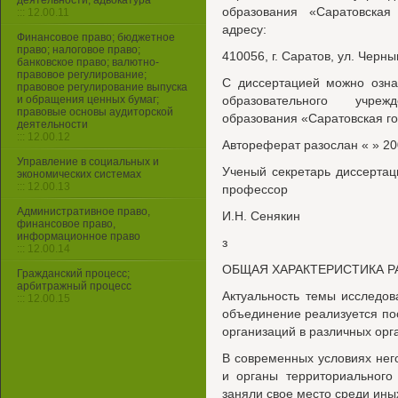
деятельности, адвокатура
образования «Саратовская
::: 12.00.11
адресу:
Финансовое право; бюджетное
право; налоговое право;
410056, г. Саратов, ул. Черны
банковское право; валютно-
правовое регулирование;
С диссертацией можно озна
правовое регулирование выпуска
и обращения ценных бумаг;
образовательного учре
правовые основы аудиторской
образования «Саратовская г
деятельности
::: 12.00.12
Автореферат разослан « » 20
Управление в социальных и
Ученый секретарь диссертац
экономических системах
::: 12.00.13
профессор
Административное право,
И.Н. Сенякин
финансовое право,
информационное право
з
::: 12.00.14
ОБЩАЯ ХАРАКТЕРИСТИКА 
Гражданский процесс;
арбитражный процесс
Актуальность темы исследов
::: 12.00.15
объединение реализуется по
организаций в различных ор
В современных условиях нег
и органы территориального
заняли свое место среди ины