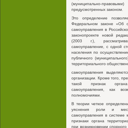
(муниципально-право
предусмотренных законом.
Это определение позволя
Федеральном законе «Об о
самоуправления в Российско
законопроекте новой реда
(2003 г.), рассматрив
самоуправление, с одной ст
населения по осуществлени
публичного (муниципального
территориального обществен
самоуправления выделяются
организации. Кроме того, пр
такой признак органа 
самоуправления, как воз
полномочиями.
В теории четкое определен
уяснения роли и места
самоуправления в системе 
признаки органа территори
при возникновении спорного 