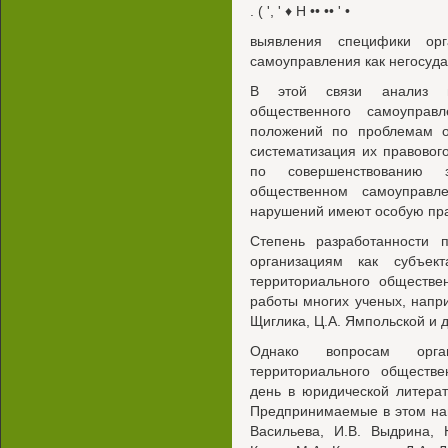
. ( ', ' ♦ Н •• •• ' •
выявления специфики орг
самоуправления как негосуда
В этой связи анализ пр
общественного самоуправл
положений по проблемам о
систематизация их правовог
по совершенствованию з
общественном самоуправл
нарушений имеют особую прак
Степень разработанности 
организациям как субъе
территориального обществе
работы многих ученых, напри
Щиглика, Ц.А. Ямпольской и д
Однако вопросам орга
территориального обществ
день в юридической литерат
Предпринимаемые в этом на
Васильева, И.В. Выдрина, 