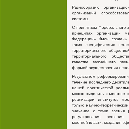
Разнообразию организацио
организаций способствов
системы.
С принятием Федерального з
принципах организации м
Федерации» были созданы
таких специфических негос
территориального обществе
территориального общест
качестве важнейшего зве
формой осуществления непос
Результатом реформировани
течение последнего десятил
нашей политической реальн
можно выделить и местное с
реализации институтов ме
только научно-теоретический
значение с точки зрения р
регулирования, решения 
местной власти, создания эф