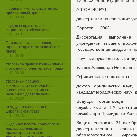
::: 12.00.03
12.00.02- конституционное п
Предпринимательское право;
АВТОРЕФЕРАТ
арбитражный процесс
::: 12.00.04
диссертации на соискание уч
Трудовое право; право
Саратов — 2003
социального обеспечения
::: 12.00.05
Диссертация выполнена 
Природоресурсное право;
учреждении высшего профес
аграрное право; экологическое
государственная академия п
право
::: 12.00.06
Научный руководитель кандид
Уголовное право и криминология;
Улиско Александр Николаеви
уголовно-исполнительное право
::: 12.00.08
Официальные оппоненты:
Уголовный процесс,
криминалистика и судебная
доктор юридических наук, 
экспертиза; оперативно-
кандидат юридических наук,
розыскная деятельность
::: 12.00.09
Ведущая организация — П
Международное право,
службы имени П.А. Столыпи
Европейское право
службы при Президенте Росс
::: 12.00.10
Защита состоится 21 октябр
Судебная власть, прокурорский
надзор, организация
диссертационного совета
правоохранительной
образовательном учреж