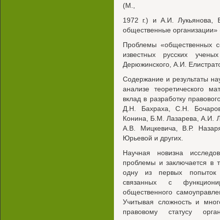
(М.,
1972 г.) и А.И. Лукьянова,
общественные организации» (М
Проблемы «общественных с
известных русских учены
Дерюжинского, А.И. Елистрат
Содержание и результаты на
анализе теоретического ма
вклад в разработку правовог
Д.Н. Бахраха, С.Н. Бочаро
Конина, Б.М. Лазарева, А.И. 
A.B. Мицкевича, В.Р. Назар
Юрьевой и других.
Научная новизна исследо
проблемы и заключается в т
одну из первых попыток 
связанных с функционир
общественного самоуправле
Учитывая сложность и мног
правовому статусу орган