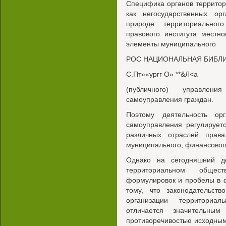
Специфика органов террито
как негосударственных ор
природе территориальног
правового института местн
элементы муниципального
РОС НАЦИОНАЛЬНАЯ БИБЛ
С.Пт»«ургг О» **&Л<а
(публичного) управлени
самоуправления граждан.
Поэтому деятельность орг
самоуправления регулирует
различных отраслей права:
муниципального, финансового
Однако на сегодняшний де
территориальном общест
формулировок и пробелы в 
тому, что законодательст
организации территориал
отличается значительны
противоречивостью исходны