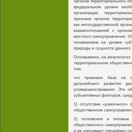
органов территориального о
федеральном уровне необ
организации территориал
признаки органов территор
как негосударственной орган
взаимоотношений с органа
местного самоуправления. Э
пониманием на уровне суб
природы и сущности данного 
Основываясь на результатах
территориальном обществен
том,
что правовая база на с
дальнейшего развития да
усовершенствования. Это о
субъективных факторов, сред
1) отсутствие «рамочного»
общественном самоуправлен
2) положения и типовые 
общественного самоуправлен
и не учитывают специфику се