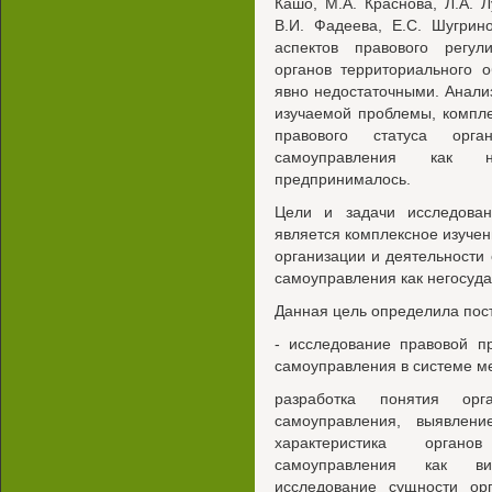
Кашо, М.А. Краснова, Л.А. Л
В.И. Фадеева, Е.С. Шугрин
аспектов правового регул
органов территориального 
явно недостаточными. Анали
изучаемой проблемы, компл
правового статуса орган
самоуправления как не
предпринималось.
Цели и задачи исследова
является комплексное изучен
организации и деятельности
самоуправления как негосуда
Данная цель определила пос
- исследование правовой п
самоуправления в системе м
разработка понятия орга
самоуправления, выявлен
характеристика органо
самоуправления как вид
исследование сущности орг