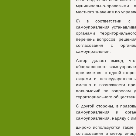
муниципапьно-правовыми 
местного значения по управ
6) в соответствии с з
самоуправления устанавлив
органами территориально
перечень вопросов, решени
согласования с органам
самоуправления.
Автор делает вывод, что
общественного самоуправле
проявляется, с одной стор
лицами и негосударственн
именно в возможности при
полномочий по вопросам у
территориального обществен
С другой стороны, в право
самоуправления и орган
самоуправления, наряду с и
широко используются такие
согласования и метод иници