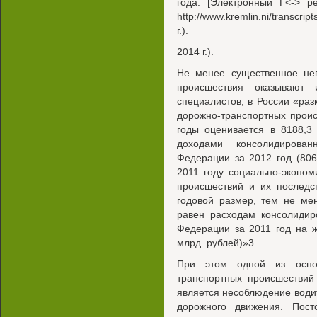
года. [Электронный Г<-> ре
http://www.kremlin.ni/transcr
г.).
2014 г.).
Не менее существенное нег
происшествия оказывают
специалистов, в России «ра
дорожно-транспортных проис
годы оценивается в 8188,3
доходами консолидирован
Федерации за 2012 год (806
2011 году социально-эконо
происшествий и их последс
годовой размер, тем не ме
равен расходам консолидир
Федерации за 2011 год на 
млрд. рублей)»3.
При этом одной из основ
транспортных происшествий
является несоблюдение вод
дорожного движения. Пос