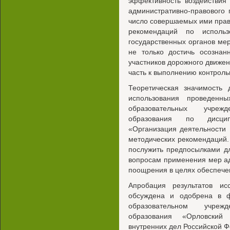
эффективность воздействия
административно-правового 
число совершаемых ими прав
рекомендаций по использ
государственных органов ме
не только достичь осознан
участников дорожного движен
часть к выполнению контрол
Теоретическая значимость 
использования проведенн
образовательных учреж
образования по дисцип
«Организация деятельности 
методических рекомендаций. 
послужить предпосылками д
вопросам применения мер а
поощрения в целях обеспече
Апробация результатов исс
обсуждена и одобрена в ф
образовательном учреж
образования «Орловский 
внутренних дел Российской Ф