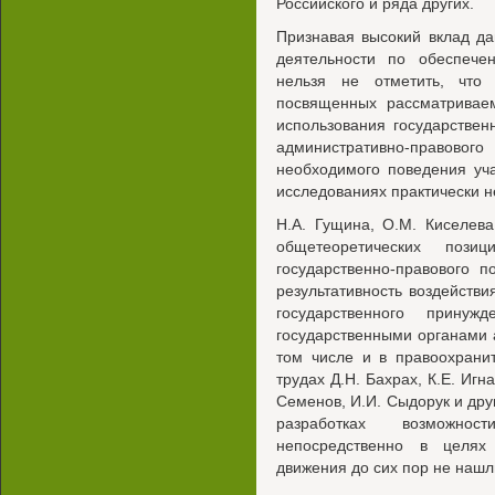
Российского и ряда других.
Признавая высокий вклад да
деятельности по обеспече
нельзя не отметить, что
посвященных рассматривае
использования государстве
административно-правовог
необходимого поведения уч
исследованиях практически н
H.A. Гущина, О.М. Киселева
общетеоретических пози
государственно-правового 
результативность воздейств
государственного принужд
государственными органами 
том числе и в правоохрани
трудах Д.Н. Бахрах, К.Е. Игн
Семенов, И.И. Сыдорук и др
разработках возможно
непосредственно в целях
движения до сих пор не нашл