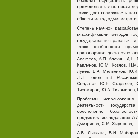
позволит осуществить ре
применения к участникам до
также даст возможность пол
области метод администрати
Степень научной разработа
классификации методов гос
государственно-правовых и
также особенности при
правопорядка достаточно ак
Алексеев, А.П. Алехин, Д.Н. 
Каплунов, Ю.М. Козлов, Н.М.
Лунев, В.А. Мельников, Ю.И
Л.Л. Попов, Б.В. Россинск
Солдатов, Ю.Н. Старилов, Ю
Тихомиров, Ю.А. Тихомиров, B
Проблемы использования 
деятельности государств
обеспечение безопасност
предметом исследования A.A.
Дмитриева, С.М. Зырянова,
A.B. Лыткина, В.И. Майоров