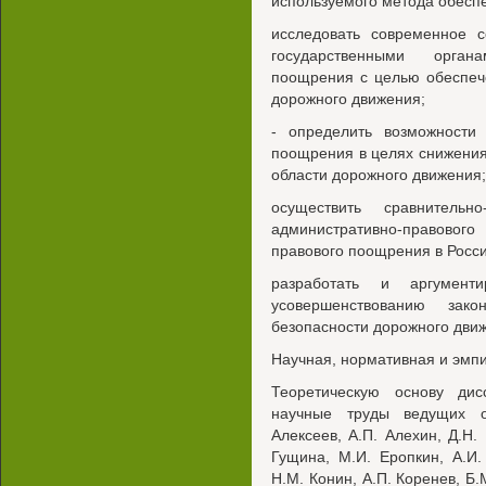
используемого метода обесп
исследовать современное с
государственными орган
поощрения с целью обеспеч
дорожного движения;
- определить возможности 
поощрения в целях снижения
области дорожного движения;
осуществить сравнитель
административно-правово
правового поощрения в Росс
разработать и аргумент
усовершенствованию зак
безопасности дорожного дви
Научная, нормативная и эмпи
Теоретическую основу дис
научные труды ведущих о
Алексеев, А.П. Алехин, Д.Н. 
Гущина, М.И. Еропкин, А.И.
Н.М. Конин, А.П. Коренев, Б.