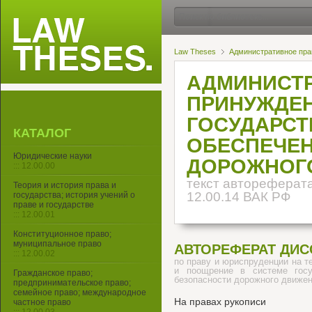
Law Theses
Административное пра
АДМИНИСТ
ПРИНУЖДЕН
ГОСУДАРСТ
КАТАЛОГ
ОБЕСПЕЧЕН
Юридические науки
ДОРОЖНОГ
::: 12.00.00
текст автореферата
Теория и история права и
12.00.14 ВАК РФ
государства; история учений о
праве и государстве
::: 12.00.01
Конституционное право;
муниципальное право
АВТОРЕФЕРАТ ДИС
::: 12.00.02
по праву и юриспруденции на 
и поощрение в системе госу
Гражданское право;
безопасности дорожного движе
предпринимательское право;
семейное право; международное
На правах рукописи
частное право