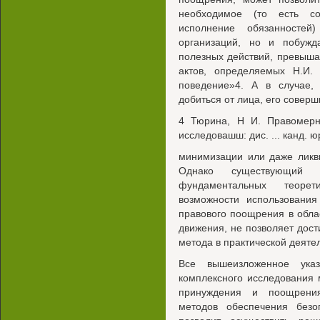
необходимое (то есть со
исполнение обязанностей
организаций, но и побужд
полезных действий, превыш
актов, определяемых Н.И.
поведение»4. А в случае,
добиться от лица, его совер
4 Тюрина, Н И. Правомерн
исследовашш: дис. ... канд. ю
минимизации или даже ликв
Однако существующий 
фундаментальных теорет
возможности использования
правового поощрения в обла
движения, не позволяет дос
метода в практической деяте
Все вышеизложенное указ
комплексного исследования 
принуждения и поощрения
методов обеспечения безо