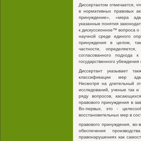
Диссертантом отмечается, чт
в нормативных правовых ак
принуждение», «мера адми
указанные понятия законодат
к дискуссионное™ вопроса о 
научной среде единого опр
принуждения в целом, та
частности, определяется
согласованного подхода 
государственного убеждения 
Диссертант указывает та
классификации мер админ
Несмотря на длительный э
исследований, ученые так 
ряду вопросов, касающихс
правового принуждения в зав
Во-первых, это - целесоо
восстановительных мер в сос
правового принуждения, во-
обеспечения производс
правонарушениях как самосто