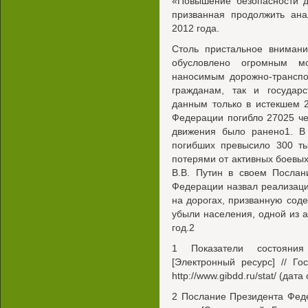
«Повышение безопасности д
призванная продолжить ана
2012 года.
Столь пристальное внимани
обусловлено огромным м
наносимым дорожно-транспо
гражданам, так и государс
данным только в истекшем 2
Федерации погибло 27025 че
движения было ранено1. В
погибших превысило 300 ты
потерями от активных боевых
В.В. Путин в своем Посла
Федерации назвал реализац
на дорогах, призванную сод
убыли населения, одной из а
год.2
1 Показатели состояния
[Электронный ресурс] // Го
http://www.gibdd.ru/stat/ (да
2 Послание Президента Фед