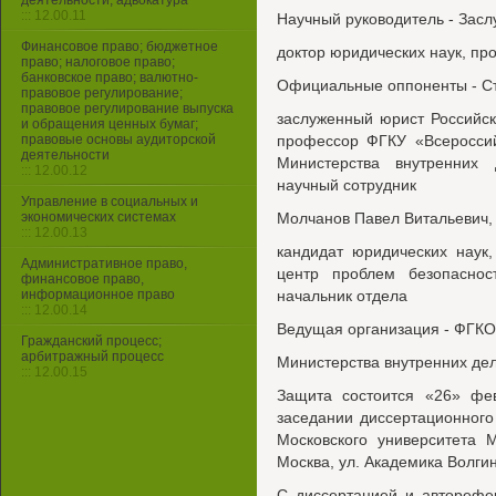
деятельности, адвокатура
::: 12.00.11
Научный руководитель - Зас
Финансовое право; бюджетное
доктор юридических наук, п
право; налоговое право;
банковское право; валютно-
Официальные оппоненты - Ст
правовое регулирование;
правовое регулирование выпуска
заслуженный юрист Российск
и обращения ценных бумаг;
правовые основы аудиторской
профессор ФГКУ «Всероссий
деятельности
Министерства внутренних
::: 12.00.12
научный сотрудник
Управление в социальных и
экономических системах
Молчанов Павел Витальевич,
::: 12.00.13
кандидат юридических наук
Административное право,
центр проблем безопасно
финансовое право,
информационное право
начальник отдела
::: 12.00.14
Ведущая организация - ФГКО
Гражданский процесс;
арбитражный процесс
Министерства внутренних де
::: 12.00.15
Защита состоится «26» фе
заседании диссертационного 
Московского университета 
Москва, ул. Академика Волгина
С диссертацией и авторефе