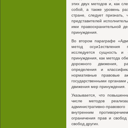
этих двух методов и, как сл
собой, а также уровень ра
стране, следует признать,
представителей исполнитель
ими правоохранительной де
принуждения.
Во втором параграфе «Адми
метод осуи1ествления г
исследуется сущность и с
принуждения, как метода об
дорожного движения, ра
определения и классифик
нормативные правовые ак
государственными органами 
движения мер принуждения.
Указывается, что повышенн
числе методов реализа
административно-правов
внутренним противоречи
ограничения прав и свобод
свобод других.