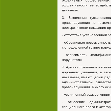
охраняемых общественных
эффективности её воздейст
движения.
3. Выявление (установле
правонарушения не позволя
неотвратимости наказания п
- отсутствие установленной з
- объективная невозможнос
к определенной группе нару
- зависимость квалификац
нарушителя.
4. Административные наказа
дорожного движения, а так
наказаний, имеют целый ряд
административной ответст
правонарушений. К числу осн
- увеличенный размер мини
- отнесение администра
специального права к катего