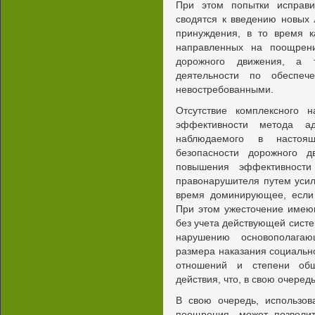
При этом попытки исправ
сводятся к введению новых
принуждения, в то время к
направленных на поощрени
дорожного движения, а 
деятельности по обеспеч
невостребованными.
Отсутствие комплексного 
эффективности метода адм
наблюдаемого в настоя
безопасности дорожного д
повышения эффективности
правонарушителя путем усил
время доминирующее, если 
При этом ужесточение имею
без учета действующей систем
нарушению основополагаю
размера наказания социаль
отношений и степени общ
действия, что, в свою очере
В свою очередь, использов
поощрения, может позволит