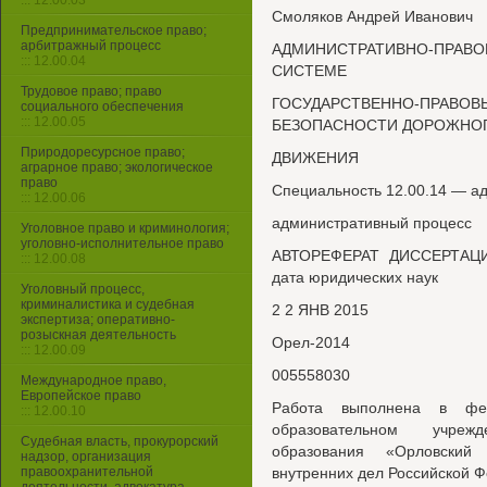
::: 12.00.03
Смоляков Андрей Иванович
Предпринимательское право;
арбитражный процесс
АДМИНИСТРАТИВНО-ПРАВ
::: 12.00.04
СИСТЕМЕ
Трудовое право; право
ГОСУДАРСТВЕННО-ПР
социального обеспечения
::: 12.00.05
БЕЗОПАСНОСТИ ДОРОЖНО
Природоресурсное право;
ДВИЖЕНИЯ
аграрное право; экологическое
право
Специальность 12.00.14 — а
::: 12.00.06
административный процесс
Уголовное право и криминология;
уголовно-исполнительное право
АВТОРЕФЕРАТ ДИССЕРТАЦИИ
::: 12.00.08
дата юридических наук
Уголовный процесс,
криминалистика и судебная
2 2 ЯНВ 2015
экспертиза; оперативно-
розыскная деятельность
Орел-2014
::: 12.00.09
005558030
Международное право,
Европейское право
Работа выполнена в фед
::: 12.00.10
образовательном учреж
Судебная власть, прокурорский
образования «Орловский 
надзор, организация
правоохранительной
внутренних дел Российской Ф