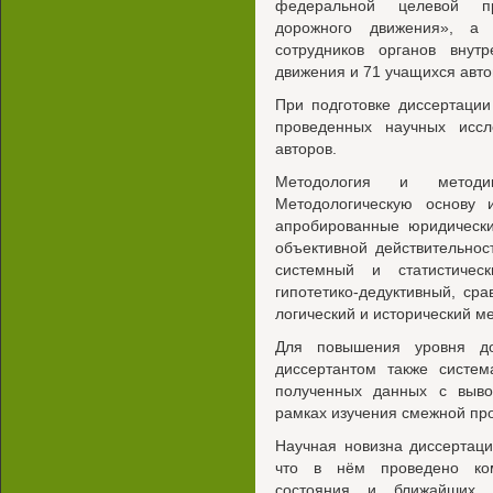
федеральной целевой п
дорожного движения», а 
сотрудников органов внут
движения и 71 учащихся авто
При подготовке диссертации
проведенных научных исс
авторов.
Методология и методик
Методологическую основу 
апробированные юридически
объективной действительно
системный и статистичес
гипотетико-дедуктивный, ср
логический и исторический м
Для повышения уровня дос
диссертантом также систем
полученных данных с выв
рамках изучения смежной пр
Научная новизна диссертаци
что в нём проведено ком
состояния и ближайших п