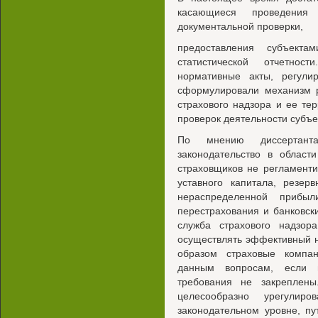
касающиеся проведения
документальной проверки,
предоставления субъекта
статистической отчетно
нормативные акты, регули
сформулировали механизм 
страхового надзора и ее те
проверок деятельности субъе
По мнению диссертанта
законодательство в област
страховщиков не регламенти
уставного капитала, резер
нераспределенной прибы
перестрахования и банковск
служба страхового надзор
осуществлять эффективный на
образом страховые компа
данным вопросам, если в
требования не закреплены
целесообразно урегули
законодательном уровне, п