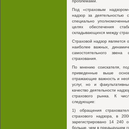
проблемами.
Под «страховым надзором
надзор за деятельностью с
специально уполномоченны
целях обеспечения стаби
складывающихся между страх
Страховой надзор является 
наиболее важных, динамич
самостоятельного звена
страхования.
По мнению соискателя, по
приведенные выше основ
отражающие важность и нео
услуг, но и факультативн
качество деятельности надз
страхового рынка. К чис
следующие:
1) обращения страховате
страхового надзора, в 20
зарегистрировано 14 240 
больше, чем в предыдущем го