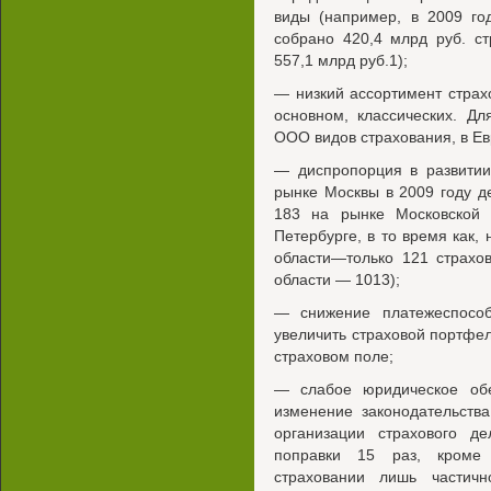
виды (например, в 2009 го
собрано 420,4 млрд руб. с
557,1 млрд руб.1);
— низкий ассортимент страхо
основном, классических. Д
ООО видов страхования, в Е
— диспропорция в развитии
рынке Москвы в 2009 году д
183 на рынке Московской о
Петербурге, в то время как,
области—только 121 страхо
области — 1013);
— снижение платежеспособ
увеличить страховой портфе
страховом поле;
— слабое юридическое обе
изменение законодательств
организации страхового д
поправки 15 раз, кроме 
страховании лишь частич