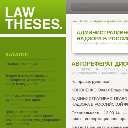
Law Theses
Административное пра
АДМИНИСТРАТИВН
НАДЗОРА В РОССИ
текст автореферата и тема диссер
КАТАЛОГ
АВТОРЕФЕРАТ ДИС
Юридические науки
::: 12.00.00
по праву и юриспруденци
регулирование страхового надз
Теория и история права и
государства; история учений о
На правах рукописи
праве и государстве
::: 12.00.01
КОНОНЕНКО Олеся Владисл
Конституционное право;
АДМИНИСТРАТИВНО-ПРАВ
муниципальное право
::: 12.00.02
НАДЗОРА В РОССИЙСКОЙ Ф
Гражданское право;
Специальность 12.00.14 —
предпринимательское право;
право, информационное пра
семейное право; международное
частное право
диссертации на соискание уч