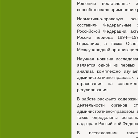
Решению поставленных за
способствовало применение 
Нормативно-правовую осн
составили Федеральные 
Российской Федерации, акт
России периода 1894—199
Германии», а также Осно
Международной организацией
Научная новизна исследова
является одной из первых 
анализа комплексно изучае
административно-правовых
страхования на современ
регулирования.
В работе раскрыто содержа
деятельности органов с
административно-правовом з
также определены основны
надзора в Российской Федера
В исследовании такж