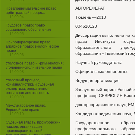
::: 12.00.03
АВТОРЕФЕРАТ
Предпринимательское право;
арбитражный процесс
::: 12.00.04
Тюмень —2010
Трудовое право; право
004610120
социального обеспечения
::: 12.00.05
Диссертация выполнена на к
права Института госуд
Природоресурсное право;
аграрное право; экологическое
образовательного учре
право
образования «Тюменский гос
::: 12.00.06
Научный руководитель:
Уголовное право и криминология;
уголовно-исполнительное право
Официальные оппоненты:
::: 12.00.08
Уголовный процесс,
Ведущая организация:
криминалистика и судебная
экспертиза; оперативно-
Заслуженный юрист Российск
розыскная деятельность
профессор СЕВРЮГИН Викто
::: 12.00.09
доктор юридических наук, Е
Международное право,
Европейское право
Кандидат юридических наук
::: 12.00.10
Судебная власть, прокурорский
Государственное обра
надзор, организация
профессионального образ
правоохранительной
университет экономики и пра