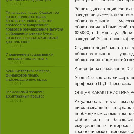
деятельности, адвокатура
::: 12.00.11
Защита диссертации состоитс
Финансовое право; бюджетное
заседании диссертационного 
право; налоговое право;
образовательном учреж
банковское право; валютно-
правовое регулирование;
образования «Тюменский го
правовое регулирование выпуска
625000, г. Тюмень, ул. Ленин
и обращения ценных бумаг;
правовые основы аудиторской
заседаний Ученого совета), а
деятельности
::: 12.00.12
С диссертацией можно озна
образовательного учре
Управление в социальных и
экономических системах
образования «Тюменский гос
::: 12.00.13
Автореферат разослан «_£_» 
Административное право,
финансовое право,
Ученый секретарь диссертаци
информационное право
профессор В. Д. Плесовских
::: 12.00.14
Гражданский процесс;
ОБЩАЯ ХАРАКТЕРИСТИКА 
арбитражный процесс
::: 12.00.15
Актуальность темы иссле
цивилизованного государ
необходимым элементом, об
стабильность и безопасн
имущественных интересов 
технологических, экономическ