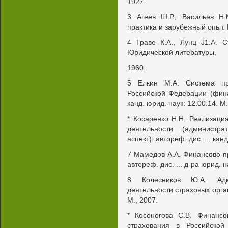
1927.
3 Агеев Ш.Р., Васильев Н.
практика и зарубежный опыт. 
4 Граве К.А., Лунц J1.A. С
Юридической литературы,
1960.
5 Елкин М.А. Система пр
Российской Федерации (финан
канд. юрид. наук: 12.00.14. М.
* Косаренко H.H. Реализаци
деятельности (администра
аспект): автореф. дис. ... кан
7 Мамедов A.A. Финансово-п
автореф. дис. ... д-ра юрид. н
8 Колесников Ю.А. Админ
деятельности страховых органи
М., 2007.
* Косоногова C.B. Финансо
страхования в Российской 