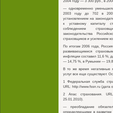
2004 году — 3 300 руб., в 200
— одновременно уменьшило
2003 году до 702 в 2009
установлением на законодат
к уставному капиталу ст
соблюдением страховщ
законодательства Россий
страховщиков и усилением ко
По итогам 2006 года, Росси
развивающимися страховы
инфляции составил 11,6 %; д
— 14,75 %, в Румынии — 19,8
В то же время негативные 
услуг все еще существуют. О
1 Федеральная служба стра
URL: http://www.fssn.ru (дата
2 Апас страхования. URL:
25.01.2010).
— преобладание обязател
определяющими в развитии 