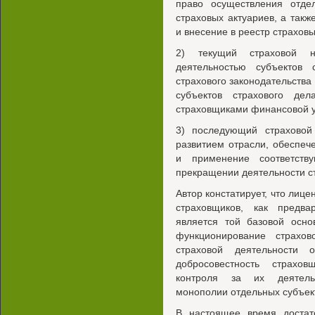
право осуществления отдел
страховых актуариев, а так
и внесение в реестр страховы
2) текущий страховой н
деятельностью субъектов 
страхового законодательства
субъектов страхового де
страховщиками финансовой у
3) последующий страховой
развитием отрасли, обеспеч
и применение соответств
прекращении деятельности ст
Автор констатирует, что лице
страховщиков, как предва
является той базовой осно
функционирование страхов
страховой деятельности 
добросовестность страхо
контроля за их деятельн
монополии отдельных субъект
В настоящее время достат