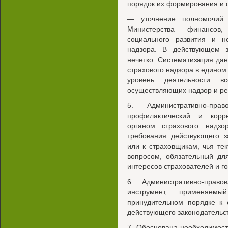
порядок их формирования и 
— уточнение полномочий 
Министерства финансов
социального развития и не
надзора. В действующем з
нечетко. Систематизация да
страхового надзора в едином
уровень деятельности вс
осуществляющих надзор и ре
5. Административно-п
профилактический и корр
органом страхового надз
требования действующего з
или к страховщикам, чья те
вопросом, обязательный дл
интересов страхователей и го
6. Административно-прав
инструмент, применяем
принудительном порядке к
действующего законодательст
7. Обоснована необходимос