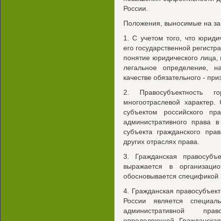
России.
Положения, выносимые на за
1. С учетом того, что юрид
его государственной регистра
понятие юридического лица, 
легальное определение, н
качестве обязательного - при
2. Правосубъектность г
многоотраслевой характер.
субъектом российского пр
административного права в
субъекта гражданского пра
других отраслях права.
3. Гражданская правосубъе
выражается в организаци
обосновывается спецификой и
4. Гражданская правосубъек
России является специал
административной прав
определяющей. Гражданская