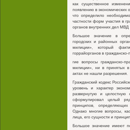
как существенное изменен
появлению в экономических 
что определило необходимо
частности форм участия в г
органов внутренних дел МВД 
Большое значение в опред
городских и районных орга
милиции», который факти
горрайорганов в гражданско-
гие вопросы гражданско-п
милиции», ни в принятых в
актах не нашли разрешения.
Гражданский кодекс Российс
уровень и характер эконом
развернутую и целостную с
сформулировал целый ря
принципов, определяющих
Однако многие вопросы, ка
лица, его сущности и принци
Большое значение имеют п