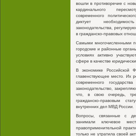
вошли в противоречие с но
кардинального пересмо
современного политическо
диктует необходимос
законодательства, регулиру
в гражданско-правовых отнош
Самыми многочисленными п
городские и районные орган
условиях активно участвую
сфере в качестве юридически
В экономике Российской 
главенствующее место. Их р
современного государства
законодательство, закрепля
что, в свою очередь, тр
гражданско-правовым ста
внутренних дел МВД России.
Вопросы, связанные с де
занимали ключевое мес
правоприменительной практ
только не утратила своей акт