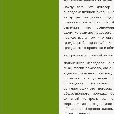
Ввиду того, что договор
вневедомственной охраны н
автор рассматривает соде
обязанностей его сторон. 
отмечает, что содержа
административно-правового
прежде всего тем, что орг
гражданской правосубъект
гражданского права, но и об
нистративной правосубъектно
Дальнейшее исследование 
МВД России показало, что е
административно-правовому
проявляются в договоре по
проведения массового 
регулирующих этот договор,
общественного порядка о
активный контроль за п
мероприятия, что достигае
обязанностей органов систе
их компетенции.