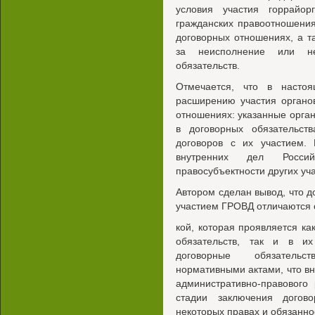
условия участия горрайо
гражданских правоотношения
договорных отношениях, а т
за неисполнение или не
обязательств.
Отмечается, что в насто
расширению участия органо
отношениях: указанные орган
в договорных обязательст
договоров с их участием. 
внутренних дел Росси
правосубъектности других уч
Автором сделан вывод, что 
участием ГРОВД отличаются
кой, которая проявляется ка
обязательств, так и в и
договорные обязательс
нормативными актами, что в
административно-правового
стадии заключения догов
некоторых правах и обязанно