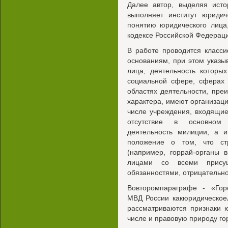
Далее автор, выделяя исто
выполняет институт юридич
понятию юридического лица
кодексе Российской Федерац
В работе проводится класс
основаниям, при этом указы
лица, деятельность которы
социальной сфере, сферах 
областях деятельности, пр
характера, имеют организац
числе учреждения, входящие
отсутствие в основном
деятельность милиции, а
положение о том, что ст
(например, горрай-органы 
лицами со всеми прису
обязанностями, отрицательно
Вовторомпараграфе - «Горо
МВД России какюридическоел
рассматриваются признаки 
числе и правовую природу го