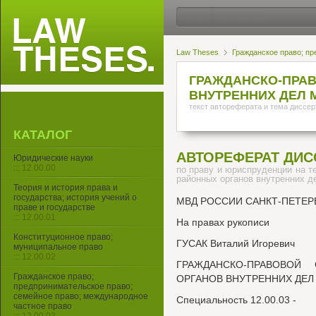
Law Theses
Гражданское право; пр
ГРАЖДАНСКО-ПРАВ
ВНУТРЕННИХ ДЕЛ 
текст автореферата и тема диссер
КАТАЛОГ
АВТОРЕФЕРАТ ДИС
Юридические науки
::: 12.00.00
по праву и юриспруденции на т
районных органов внутренних 
Теория и история права и
государства; история учений о
МВД РОССИИ САНКТ-ПЕТЕР
праве и государстве
::: 12.00.01
На правах рукописи
Конституционное право;
ГУСАК Виталий Игоревич
муниципальное право
::: 12.00.02
ГРАЖДАНСКО-ПРАВОВОЙ
Гражданское право;
ОРГАНОВ ВНУТРЕННИХ ДЕЛ
предпринимательское право;
семейное право; международное
Специальность 12.00.03 -
частное право