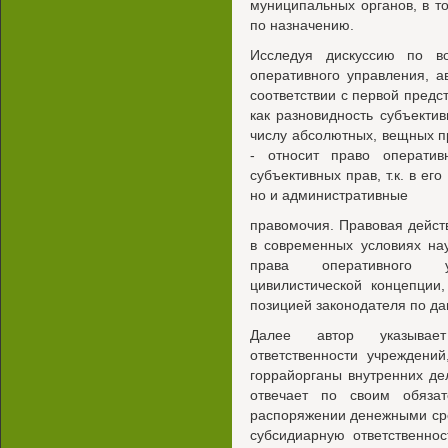
муниципальных органов, в то
по назначению.
Исследуя дискуссию по в
оперативного управления, а
соответствии с первой предс
как разновидность субъектив
числу абсолютных, вещных пр
- относит право оператив
субъективных прав, т.к. в ег
но и административные
правомочия. Правовая действ
в современных условиях на
права оперативного у
цивилистической концепции
позицией законодателя по да
Далее автор указывае
ответственности учреждени
горрайорганы внутренних де
отвечает по своим обяза
распоряжении денежными сред
субсидиарную ответственно