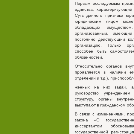
Первым исследуемым призна
единства, характеризующий
Суть данного признака юри
юридическим лицом може
обладающих имущество
организованный, имеющий
постоянно действующий кол
организацию. Только орг
способен быть самостоят
обязанностей.
Относительно органов вну
проявляется в наличии ег
отделений и т.д.), приспособ
женных на них задач, а 
руководство учреждение
структуру, органы внутре
выступают в гражданском обо
В связи с изменениями, пр
закона «О государствен
диссертантом обосновы
государственной регистрац