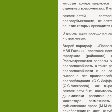
которые конкретизируютс
отдельных возможностях. К ч
возможностей, сост
правосубъектности, относя
понятие которых приводится 
В диссертации проводится р
и отраслевую.
Второй параграф - «Правос
МВД России» - посвящен исс
городского (районного
Рассматриваются вопросы з
правоспособность, а также р
правоспособности и ее со
выявлено, что правоспособ
правообладания (О.С.Иоффе
(С.С.Алексеева), как вы
возможности быть носителем
динамически развивающе
конкретную возможност
субъективного права (М.М.Аг
приобретение конкретных суб