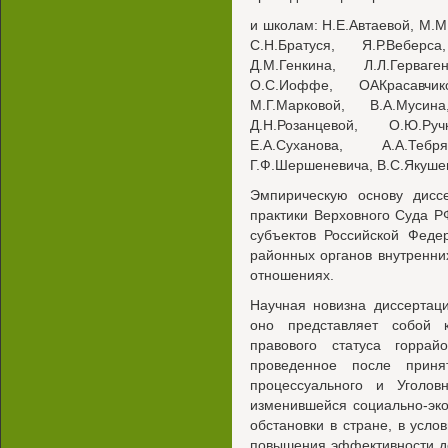
и школам: Н.Е.Автаевой, М.М.
С.Н.Братуся, Я.Р.Веберса
Д.М.Генкина, Л.Л.Герваг
О.С.Иоффе, ОАКрасавчико
М.Г.Марковой, В.А.Мусин
Д.Н.Розанцевой, О.Ю.Руч
Е.А.Суханова, А.А.Теб
Г.Ф.Шершеневича, В.С.Якушев
Эмпирическую основу дисс
практики Верховного Суда Р
субъектов Российской Феде
районных органов внутренни
отношениях.
Научная новизна диссертаци
оно представляет собой к
правового статуса горра
проведенное после приня
процессуального и Уголовн
изменившейся социально-эк
обстановки в стране, в усл
повышения эффективности д