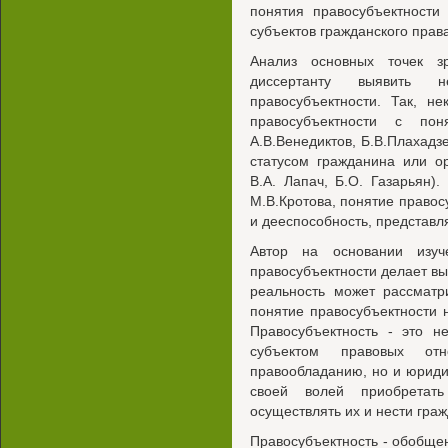
понятия правосубъектности
субъектов гражданского права
Анализ основных точек з
диссертанту выявить 
правосубъектности. Так, н
правосубъектности с поня
А.В.Венедиктов, Б.В.Плахадзе
статусом гражданина или о
В.А. Лапач, Б.О. Газарьян).
М.В.Кротова, понятие правос
и дееспособность, представл
Автор на основании изуч
правосубъектности делает в
реальность может рассматр
понятие правосубъектности 
Правосубъектность - это н
субъектом правовых о
правообладанию, но и юриди
своей волей приобретать
осуществлять их и нести гра
Правосубъектность - обобще