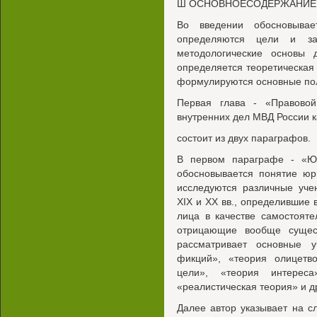
Ш ОСНОВНОЕСОДЕРЖАНИЕ
Во введении обосновывае
определяются цели и зад
методологические основы д
определяется теоретическая 
формулируются основные пол
Первая глава - «Правовой 
внутренних дел МВД России к
состоит из двух параграфов.
В первом параграфе - «Юр
обосновывается понятие юр
исследуются различные уче
XIX и XX вв., определившие
лица в качестве самостояте
отрицающие вообще сущест
рассматривает основные 
фикций», «теория олицетв
цели», «теория интереса
«реалистическая теория» и д
Далее автор указывает на с