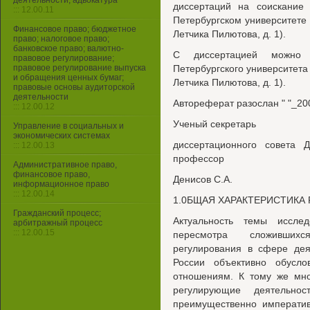
деятельности, адвокатура
диссертаций на соискание 
::: 12.00.11
Петербургском университете 
Финансовое право; бюджетное
Летчика Пилютова, д. 1).
право; налоговое право;
банковское право; валютно-
С диссертацией можно 
правовое регулирование;
правовое регулирование выпуска
Петербургского университета 
и обращения ценных бумаг;
Летчика Пилютова, д. 1).
правовые основы аудиторской
деятельности
Автореферат разослан " "_20
::: 12.00.12
Ученый секретарь
Управление в социальных и
экономических системах
диссертационного совета Д
::: 12.00.13
профессор
Административное право,
финансовое право,
Денисов С.А.
информационное право
::: 12.00.14
1.0БЩАЯ ХАРАКТЕРИСТИКА
Гражданский процесс;
Актуальность темы исслед
арбитражный процесс
::: 12.00.15
пересмотра сложившихс
регулирования в сфере дея
России объективно обусл
отношениям. К тому же мно
регулирующие деятельн
преимущественно императив