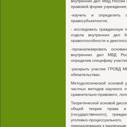
внутренних дел МВД России 
правовой форме учреждения
-изучить и определить 
правосубъектности;
- исследовать гражданскую п
отдела внутренних дел М
правоспособности и дееспосо
-проанализировать основ
внутренних дел МВД Росс
определив специфику участия
-раскрыть участие ГРОВД М
обязательствах.
Методологической основой 
частных методов научного по
сравнительно-правового, логи
Теоретической основой диссе
общей теории права и о
(государственного), гражда
уголовно-процессуального
принадлежащих к различным