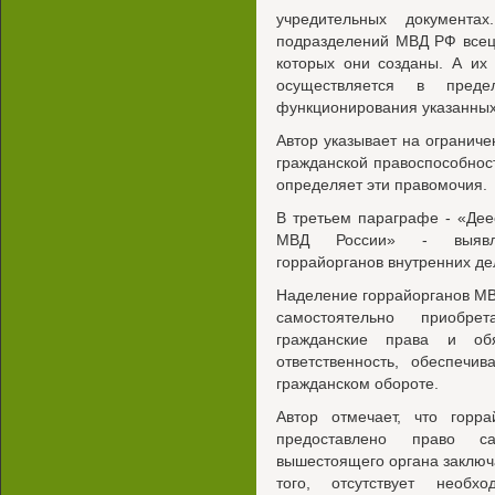
учредительных документах
подразделений МВД РФ всец
которых они созданы. А их
осуществляется в преде
функционирования указанных
Автор указывает на огранич
гражданской правоспособност
определяет эти правомочия.
В третьем параграфе - «Дее
МВД России» - выявляю
горрайорганов внутренних де
Наделение горрайорганов МВ
самостоятельно приобре
гражданские права и обя
ответственность, обеспечи
гражданском обороте.
Автор отмечает, что горр
предоставлено право с
вышестоящего органа заключ
того, отсутствует необх