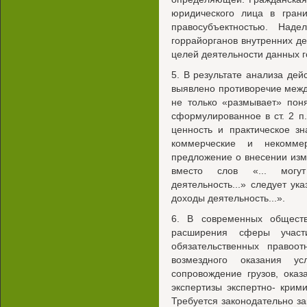
юридического лица в грани
правосубъектностью. Наде
горрайорганов внутренних д
целей деятельности данных 
5. В результате анализа дей
выявлено противоречие между п.
не только «размывает» пон
сформулированное в ст. 2 п.
ценность и практическое з
коммерческие и некомме
предложение о внесении изме
вместо слов «... могут
деятельность...» следует ук
доходы деятельность...».
6. В современных общест
расширения сферы участ
обязательственных правоо
возмездного оказания ус
сопровождение грузов, ока
экспертизы экспертно- крим
Требуется законодательно за