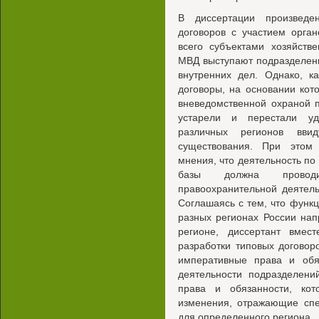
В диссертации произведе
договоров с участием орга
всего субъектами хозяйств
МВД выступают подразделен
внутренних дел. Однако, к
договоры, на основании кот
вневедомственной охраной п
устарели и перестали удо
различных регионов ввид
существования. При этом
мнения, что деятельность по
базы должна проводит
правоохранительной деятел
Соглашаясь с тем, что функ
разных регионах России нап
регионе, диссертант вмес
разработки типовых договор
императивные права и обя
деятельности подразделени
права и обязанности, ко
изменения, отражающие спе
для определенного региона.