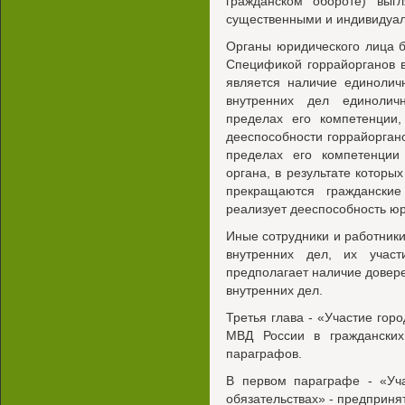
гражданском обороте) выгл
существенными и индивидуа
Органы юридического лица 
Спецификой горрайорганов в
является наличие единолич
внутренних дел единолич
пределах его компетенции
дееспособности горрайоргано
пределах его компетенции
органа, в результате которы
прекращаются граждански
реализует дееспособность юр
Иные сотрудники и работники
внутренних дел, их участ
предполагает наличие довер
внутренних дел.
Третья глава - «Участие горо
МВД России в гражданских
параграфов.
В первом параграфе - «Уч
обязательствах» - предприня