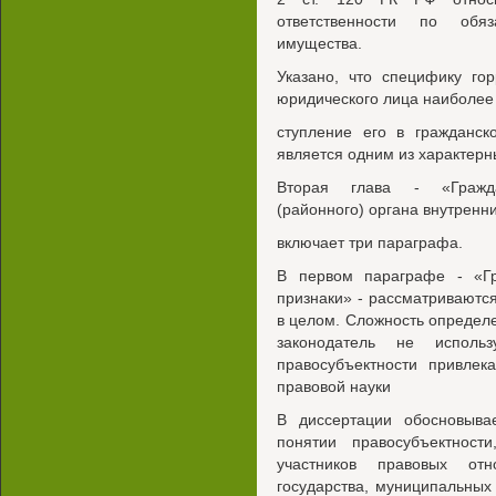
ответственности по обяз
имущества.
Указано, что специфику го
юридического лица наиболее
ступление его в гражданск
является одним из характерн
Вторая глава - «Граждан
(районного) органа внутренн
включает три параграфа.
В первом параграфе - «Гра
признаки» - рассматриваютс
в целом. Сложность определе
законодатель не исполь
правосубъектности привлек
правовой науки
В диссертации обосновыва
понятии правосубъектност
участников правовых отн
государства, муниципальных