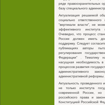
ряде правоохранительных о
базу специального администр
Актуализация решаемой об
социально ответственного 
"вертикали власти", не мо
эффективного института 
Очевидно, что процесс стан
России должен иметь дос
поддержку. Следует согласить
публикациях авторы пыт
регулирования государств
Федерации" . Тематику на
насущная необходимость в
процессов развития государс
административного закон
административной реформы.
Актуальность проведенного 
не только института гос
современной России, но
российского права и закон
Конституцией Российской Ф