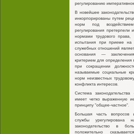
регулированию императивном
В новейшее законодательств
инкорпорированы путем рец
норм под воздействием 
регулирования претерпели 
нормами трудового права,
испытания при приеме на 
служебных отношений являет
основания — заключения
критерием для определения 
при сокращении должност
называемые социальные кр
норм неизвестных трудовому 
конфликта интересов.
Система законодательства 
имеет четко выраженную ие
принципу "общее-частное".
Большая часть вопросов и
службы урегулирована 
законодательство в бол
положительно сказывает