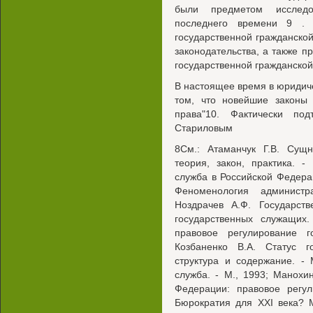
были предметом исследо
последнего времени 9 . 
государственной гражданской
законодательства, а также 
государственной гражданской
В настоящее время в юридиче
том, что новейшие законы 
права"10. Фактически по
Стариловым
8См.: Атаманчук Г.В. Сущн
теория, закон, практика. -
служба в Российской Федерац
Феноменология администр
Ноздрачев А.Ф. Государств
государственных служащих.
правовое регулирование 
Козбаненко В.А. Статус г
структура и содержание. - 
служба. - М., 1993; Манох
Федерации: правовое регул
Бюрократия для XXI века? 