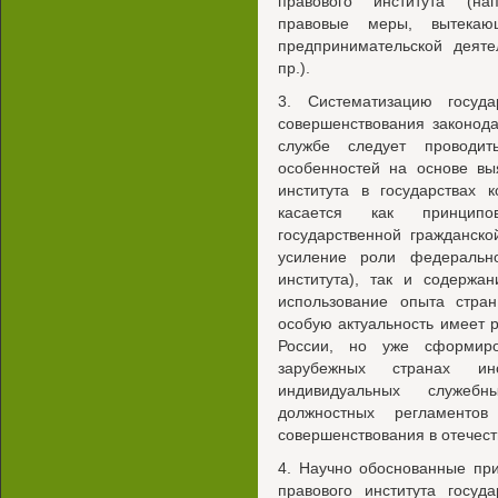
правового института (на
правовые меры, вытекаю
предпринимательской деят
пр.).
3. Систематизацию госуд
совершенствования законода
службе следует проводит
особенностей на основе вы
института в государствах 
касается как принципо
государственной гражданско
усиление роли федеральн
института), так и содержа
использование опыта стран
особую актуальность имеет 
России, но уже сформир
зарубежных странах ин
индивидуальных служебн
должностных регламенто
совершенствования в отечест
4. Научно обоснованные пр
правового института госуд