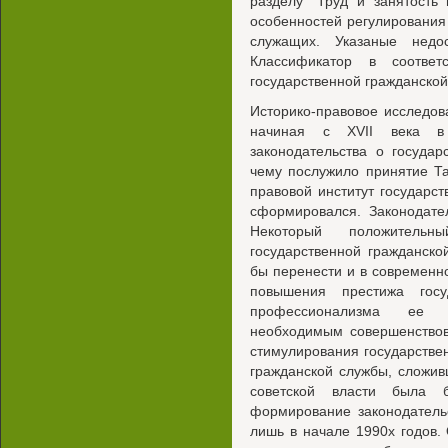
разделу "Труд и занятость
особенностей регулирования
служащих. Указаные недо
Классификатор в соответ
государственной гражданской
Историко-правовое исследов
начиная с XVII века в
законодательства о государ
чему послужило принятие Та
правовой институт государс
сформировался. Законодате
Некоторый положительн
государственной гражданск
бы перенести и в современно
повышения престижа госу
профессионализма ее к
необходимым совершенствов
стимулирования государстве
гражданской службы, сложив
советской власти была б
формирование законодатель
лишь в начале 1990х годов.