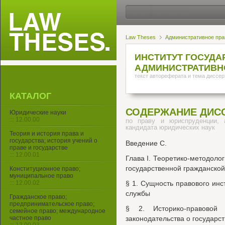
Law Theses
Административное пра
ИНСТИТУТ ГОСУДА
АДМИНИСТРАТИВН
текст автореферата и тема диссер
КАТАЛОГ
СОДЕРЖАНИЕ ДИС
Юридические науки
::: 12.00.00
по праву и юриспруденции, 
кандидата юридических наук
Теория и история права и
государства; история учений о
Введение С.
праве и государстве
::: 12.00.01
Глава I. Теоретико-методолог
государственной гражданско
Конституционное право;
муниципальное право
::: 12.00.02
§ 1. Сущность правового инс
службы
Гражданское право;
предпринимательское право;
§ 2. Историко-правовой 
семейное право; международное
частное право
законодательства о государс