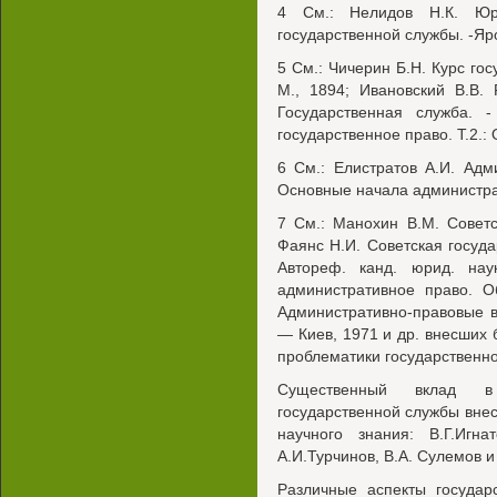
4 См.: Нелидов Н.К. Юри
государственной службы. -Яр
5 См.: Чичерин Б.Н. Курс гос
М., 1894; Ивановский В.В. 
Государственная служба. -
государственное право. Т.2.:
6 См.: Елистратов А.И. Адм
Основные начала администрат
7 См.: Манохин В.М. Советс
Фаянс Н.И. Советская госуд
Автореф. канд. юрид. нау
административное право. О
Административно-правовые 
— Киев, 1971 и др. внесших 
проблематики государственн
Существенный вклад в
государственной службы вне
научного знания: В.Г.Игна
А.И.Турчинов, В.А. Сулемов и
Различные аспекты государ