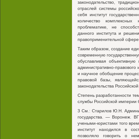
законодательство, традици
отраслей системы российско
себя институт государствен
количество комплексных 
проблематике, не способс
данного института и решен
правоприменительной сфере 
Таким образом, создание ед
современную государственную
обуславливая объективную 
административно-правового 
и научное обобщение проце
правовой базы, являющейс
законодательства Российско
Степень разработанности тем
службы Российской империи 
3 См.: Старилов Ю.Н. Админи
государства. — Воронеж. ВГ
учеными-юристами того врем
институт находился в сос
позволяло говорить о нем