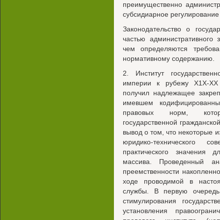
преимущественно администр
субсидиарное регулирование
Законодательство о госуда
частью административного 
чем определяются требова
нормативному содержанию.
2. Институт государствен
империи к рубежу Х1Х-ХХ
получил надлежащее закреп
имевшем кодифицированный
правовых норм, котор
государственной гражданско
вывод о том, что некоторые и
юридико-технического с
практического значения д
массива. Проведенный ан
преемственности накопленно
ходе проводимой в насто
службы. В первую очередь
стимулирования государст
установления правоогран