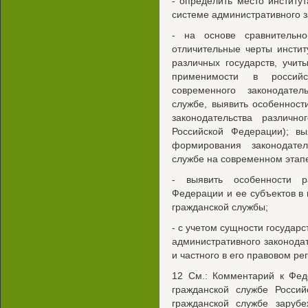
- определить место институ
системе административного 
- на основе сравнительн
отличительные черты инстит
различных государств, учит
применимости в российс
современного законодател
службе, выявить особеннос
законодательства различн
Российской Федерации); в
формирования законодател
службе на современном этап
- выявить особенности р
Федерации и ее субъектов в
гражданской службы;
- с учетом сущности государс
административного законода
и частного в его правовом ре
12 См.: Комментарий к Фед
гражданской службе Россий
гражданской службе зарубе