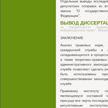
Отдельные выводы исследов
депутатских поправок ко в
закона "О государствен
Федерации".
ВЫВОД ДИССЕРТА
по специальности "Админи
информационное право", Минася
ЗАКЛЮЧЕНИЕ
Анализ правовых норм, о
гражданской службы и ф
складывающегося в процессе
а также теоретико-правовы
административного законода
службе позволяют сделать р
быть использованы пр
совершенствовании законода
службе.
Правовому институту го
являющемуся составной ч
присущи все черты последне
регулятивным институ