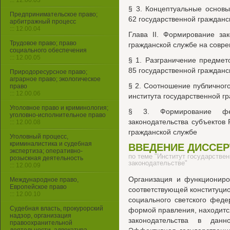
::: 12.00.03
§ 3. Концептуальные основ
Предпринимательское право;
62 государственной гражданс
арбитражный процесс
::: 12.00.04
Глава II. Формирование за
Трудовое право; право
гражданской службе на совр
социального обеспечения
::: 12.00.05
§ 1. Разграничение предмет
85 государственной гражданс
Природоресурсное право;
аграрное право; экологическое
§ 2. Соотношение публичного
право
::: 12.00.06
института государственной г
Уголовное право и криминология;
§ 3. Формирование фед
уголовно-исполнительное право
законодательства субъектов
::: 12.00.08
гражданской службе
Уголовный процесс,
криминалистика и судебная
ВВЕДЕНИЕ ДИССЕ
экспертиза; оперативно-
по теме "Институт государстве
розыскная деятельность
законодательстве"
::: 12.00.09
Организация и функциониро
Международное право,
Европейское право
соответствующей конституци
::: 12.00.10
социального светского феде
Судебная власть, прокурорский
формой правления, находитс
надзор, организация
законодательства в дан
правоохранительной