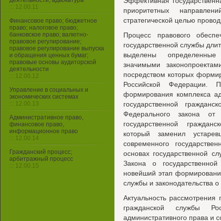
деятельности, адвокатура
Эффективная государственн
::: 12.00.11
приоритетных направлени
стратегической целью прово
Финансовое право; бюджетное
право; налоговое право;
банковское право; валютно-
Процесс правового обесп
правовое регулирование;
государственной службы длитс
правовое регулирование выпуска
выделены определенные
и обращения ценных бумаг;
правовые основы аудиторской
значимыми законопроекта
деятельности
посредством которых формир
::: 12.00.12
Российской Федерации. П
Управление в социальных и
формирования комплекса ад
экономических системах
::: 12.00.13
государственной гражданс
Федерального закона 
Административное право,
государственной граждан
финансовое право,
информационное право
который заменил устаре
::: 12.00.14
современного государстве
Гражданский процесс;
основах государственной с
арбитражный процесс
Закона о государственной
::: 12.00.15
новейший этап формирования
службы и законодательства о
Актуальность рассмотрения
гражданской службы Ро
административного права и 