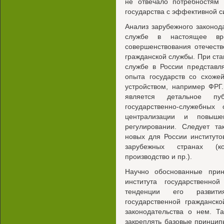
не отвечало потребностям 
государства с эффективной с
Анализ зарубежного законод
службе в настоящее вр
совершенствования отечест
гражданской службы. При ста
службе в России представл
опыта государств со схоже
устройством, например ФРГ
является детальное пуб
государственно-служебных
централизации и повыш
регулировании. Следует та
новых для России институто
зарубежных странах (ко
производство и пр.).
Научно обоснованные при
института государственно
тенденции его развити
государственной гражданск
законодательства о нем. Т
закреплять базовые принцип