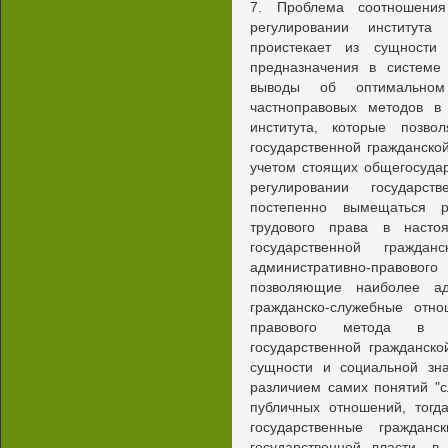
7. Проблема соотношения
регулировании института
проистекает из сущности
предназначения в системе 
выводы об оптимальном
частноправовых методов в
института, которые позво
государственной гражданской
учетом стоящих общегосудар
регулировании государс
постепенно вымещаться р
трудового права в насто
государственной гражд
административно-правово
позволяющие наиболее аде
гражданско-служебные отно
правового метода в пр
государственной гражданско
сущности и социальной зна
различием самих понятий "с
публичных отношений, тогд
государственные граждан
государственной власти, 