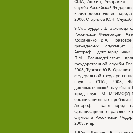
США, Англия, Австралия. - 
служба Российской Федерации.
и жизнеобеспечение народа
2000; Старилов Ю.Н. Служебно
9 См.: Бурда JI.E. Законодат
Российской Федерации. Авт
Козбаненко В.А. Правовое
гражаднских служащих (т
Автореф. . докт. юрид. нау
П.М. Взаимодействие п
государственной службы Рос
2003; Туркова Ю.В. Организ
федеральной государственно
наук. - СПб., 2003; Фе
дипломатической службы в 
юрид. наук. - М., МГИМО(У)
организационные проблемы 
Автореф. . канд. юрид. н
Организационно-правовое и 
службы в Российской Федера
2003, и др.
10См.: Карлин А. Государ