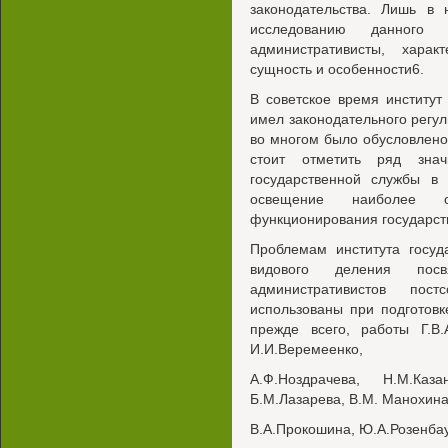
законодательства. Лишь в
исследованию данного 
административисты, харак
сущность и особенности6.
В советское время институт
имел законодательного регул
во многом было обусловлено
стоит отметить ряд зна
государственной службы в
освещение наиболее 
функционирования государств
Проблемам института госуд
видового деления пос
административистов пос
использованы при подготовк
прежде всего, работы Г.В.А
И.И.Веремеенко,
A.Ф.Ноздрачева, Н.М.Каза
Б.М.Лазарева, В.М. Манохина
B.А.Прокошина, Ю.А.Розенбау