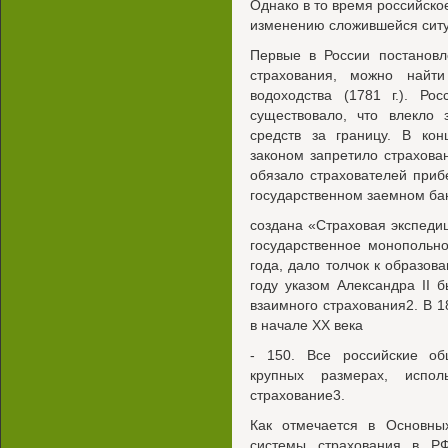
Однако в то время российско
изменению сложившейся ситу
Первые в России постановл
страхования, можно найти
водоходства (1781 г.). Ро
существовало, что влекло 
средств за границу. В кон
законом запретило страхова
обязало страхователей прибе
государственном заемном ба
создана «Страховая экспедиц
государственное монопольн
года, дало толчок к образов
году указом Александра II
взаимного страхования2. В 1
в начале XX века
- 150. Все российские об
крупных размерах, испол
страхование3.
Как отмечается в Основны
системы страхования в Р