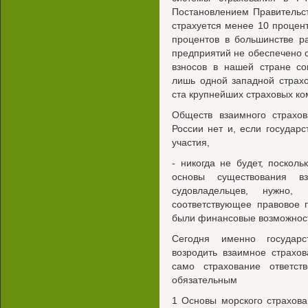
Постановлением Правительст
страхуется менее 10 процент
процентов в большинстве р
предприятий не обеспечено 
взносов в нашей стране со
лишь одной западной страх
ста крупнейших страховых ко
Обществ взаимного страхов
России нет и, если государ
участия,
- никогда не будет, поскол
основы существования вз
судовладельцев, нужно,
соответствующее правовое 
были финансовые возможност
Сегодня именно государс
возродить взаимное страхов
само страхование ответст
обязательным
1 Основы морского страхов