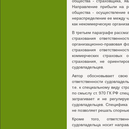
общества - страховщика, я
Направление прибыли на р
общества - осуществление 
нераспределение ее между ч
как некоммерческую организ
В третьем параграфе рассма
страхования ответственнос
организационно-правовая фо
страхования ответственнос
коммерческих страховых 
страхования, не ориентиро
судовладельцев.
Автор обосновывает свою
ответственности судовладель
т.е. к специальному виду ст
по смыслу ст. 970 ГК РФ спе
затрагивает и не регулиру
судовладельцев. Специфика
не позволяет решать спорные
Кроме того, ответствен
судовладельца носит направ