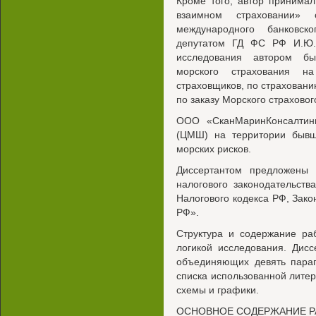
Кроме того, автор принимал
взаимном страховании» 
международного банковско
депутатом ГД ФС РФ И.Ю.
исследования автором бы
морского страхования н
страховщиков, по страховани
по заказу Морского страховог
ООО «СканМаринКонсалтинг
(ЦМШ) на территории бывш
морских рисков.
Диссертантом предложены 
налогового законодательств
Налогового кодекса РФ, Зако
РФ».
Структура и содержание ра
логикой исследования. Дисс
объединяющих девять параг
списка использованной лите
схемы и графики.
ОСНОВНОЕ СОДЕРЖАНИЕ Р