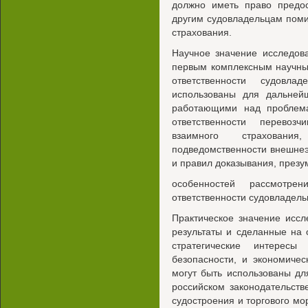
должно иметь право предос
другим судовладельцам поми
страхования.
Научное значение исследова
первым комплексным научны
ответственности судовла
использованы для дальнейш
работающими над проблема
ответственности перевозчи
взаимного страхования
подведомственности внешнеэ
и правил доказывания, презу
особенностей рассмотре
ответственности судовладель
Практическое значение иссл
результаты и сделанные на
стратегические интерес
безопасности, и экономиче
могут быть использованы дл
российском законодательств
судостроения и торгового м