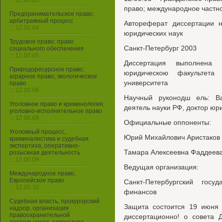
::: 12.00.03
право; международное частн
Предпринимательское право;
арбитражный процесс
Автореферат диссертации н
::: 12.00.04
юридических наук
Трудовое право; право
Санкт-Петербург 2003
социального обеспечения
::: 12.00.05
Диссертация выполнена 
Природоресурсное право;
юридическою факультета С
аграрное право; экологическое
университета
право
::: 12.00.06
Научный руконодш ель: В
Уголовное право и криминология;
деятель науки РФ, доктор юр
уголовно-исполнительное право
::: 12.00.08
Официальные оппоненты:
Уголовный процесс,
Юрий Михайлович Аристаков 
криминалистика и судебная
экспертиза; оперативно-
Тамара Алексеевна Фаддеева
розыскная деятельность
::: 12.00.09
Ведущая организация:
Международное право,
Европейское право
Санкт-Петербургский госу
::: 12.00.10
финансов
Судебная власть, прокурорский
Защита состоится 19 июня 
надзор, организация
правоохранительной
диссертационно! о совета 