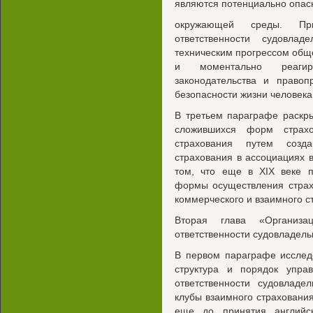
являются потенциально опас
окружающей среды. Пр
ответственности судовла
техническим прогрессом общ
и моментально реагир
законодательства и правоп
безопасности жизни человека
В третьем параграфе раскры
сложившихся форм страхов
страхования путем созд
страхования в ассоциациях 
том, что еще в XIX веке п
формы осуществления страх
коммерческого и взаимного с
Вторая глава «Организа
ответственности судовладель
В первом параграфе исслед
структура и порядок упра
ответственности судовладе
клубы взаимного страхования
еще до принятия английск