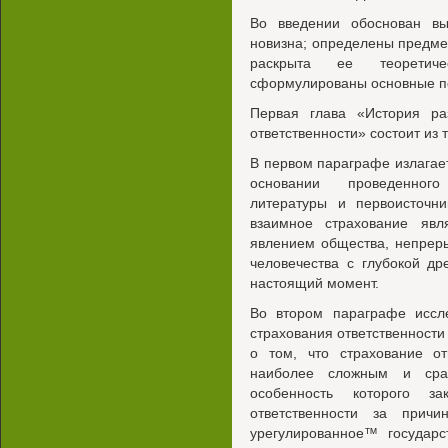
Во введении обоснован вы
новизна; определены предме
раскрыта ее теоретиче
сформулированы основные п
Первая глава «История ра
ответственности» состоит из 
В первом параграфе излагает
основании проведенного
литературы и первоисточн
взаимное страхование явл
явлением общества, непрер
человечества с глубокой др
настоящий момент.
Во втором параграфе иссле
страхования ответственности
о том, что страхование от
наиболее сложным и срав
особенность которого з
ответственности за прич
урегулированное™ государс