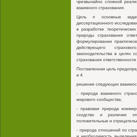
чрезвычайно сложной реали
взаимного страхования.
Цель п основные задач
диссертационного исследован
в разработке теоретически
природы страхования ответ
формулировании практическ
действующего страхово
законодательства в целях с
страхования ответственности
Поставленная цель предопре
и 4
решение следующих взаимосв
- природа взаимного страх
мирового сообщества;
- правовая природа коммер
сходство и различие эт
положительные и отрицательн
- природа отношений по стр
и необходимость выделения