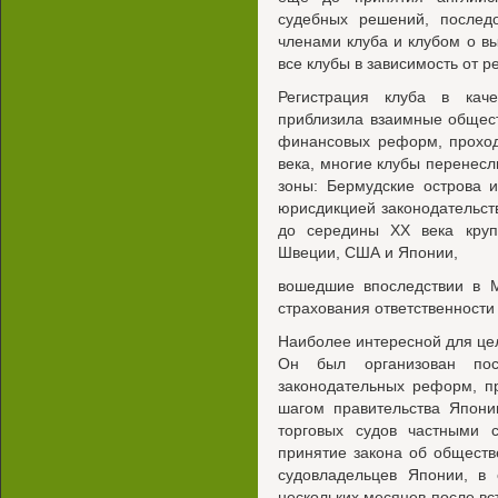
судебных решений, послед
членами клуба и клубом о в
все клубы в зависимость от р
Регистрация клуба в каче
приблизила взаимные общес
финансовых реформ, проход
века, многие клубы перене
зоны: Бермудские острова 
юрисдикцией законодательств
до середины XX века круп
Швеции, США и Японии,
вошедшие впоследствии в М
страхования ответственности
Наиболее интересной для цел
Он был организован пос
законодательных реформ, 
шагом правительства Япони
торговых судов частными с
принятие закона об обществ
судовладельцев Японии, в 
нескольких месяцев после вс