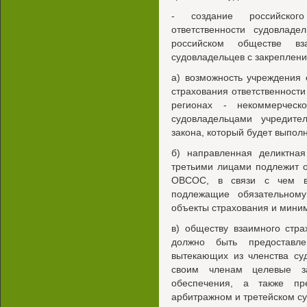
- создание российског
ответственности судовладе
российском обществе вза
судовладельцев с закреплен
а) возможность учреждения 
страхования ответственности
регионах - некоммерческ
судовладельцами учредите
закона, который будет выпол
б) направленная деликтная
третьими лицами подлежит 
ОВСОС, в связи с чем в
подлежащие обязательному
объекты страхования и мини
в) обществу взаимного стра
должно быть предоставл
вытекающих из членства су
своим членам целевые з
обеспечения, а также пр
арбитражном и третейском су