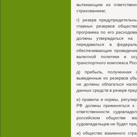
вытекающим из ответствен
страхованием;
г) резерв предупредитель
главных резервов обществ
программа по его расходов
должны утверждаться на
передаваться в федераль
обеспечивающие проведение
валютной политики и ос
транспортного комплекса Ро
д) прибыль, полученная 
выведенные из резервов убы
не должны облагаться нало
данных средств в резерв пр
е) правила и нормы, регули
РФ должны применяться к 
ответственности судовладе
российском обществе вза
судовладельцев не будет пре
ж) общество взаимного стра