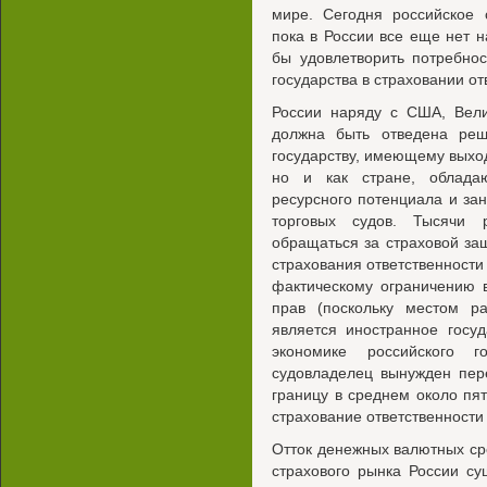
мире. Сегодня российское 
пока в России все еще нет 
бы удовлетворить потребнос
государства в страховании о
России наряду с США, Вели
должна быть отведена ре
государству, имеющему выход
но и как стране, облада
ресурсного потенциала и за
торговых судов. Тысячи 
обращаться за страховой за
страхования ответственности 
фактическому ограничению 
прав (поскольку местом р
является иностранное госу
экономике российского го
судовладелец вынужден пере
границу в среднем около пя
страхование ответственности
Отток денежных валютных сре
страхового рынка России с