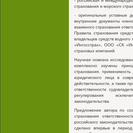
- российская и международн
страхования и морского стра
- оригинальные уставные д
внутренние документы член
взаимного страхования ответ
Правила страхования средст
владельцев средств водного
«Ингосстрах», ООО «СК «Ин
страховых компаний.
Научная новизна исследован
комплексно изучены прин
страхования, применимость
юридического лица в совр
действительности, а также п
ответственности судовладе
регулирования исключ
законодательства.
Предложение автора по соз
страхования ответственнос
российского законодательств
сделано впервые в период 