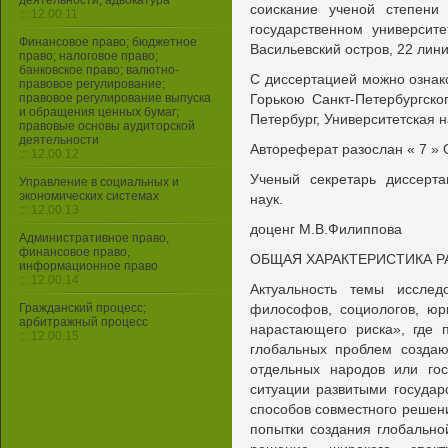
деятельности, адвокатура
соискание ученой степени 
::: 12.00.11
государственном университе
Финансовое право; бюджетное
Васильевский остров, 22 лини
право; налоговое право;
банковское право; валютно-
С диссертацией можно ознак
правовое регулирование;
правовое регулирование выпуска
Горькою Санкт-Петербургског
и обращения ценных бумаг;
Петербург, Университетская н
правовые основы аудиторской
деятельности
Автореферат разослан « 7 » O
::: 12.00.12
Ученый секретарь диссерта
Управление в социальных и
экономических системах
наук.
::: 12.00.13
доценг М.В.Филиппова
Административное право,
финансовое право,
ОБЩАЯ ХАРАКТЕРИСТИКА 
информационное право
::: 12.00.14
Актуальность темы иссле
Гражданский процесс;
философов, социологов, юр
арбитражный процесс
нарастающего риска», где 
::: 12.00.15
глобальных проблем создаю
отдельных народов или гос
ситуации развитыми государ
способов совместного реше
попытки создания глобально