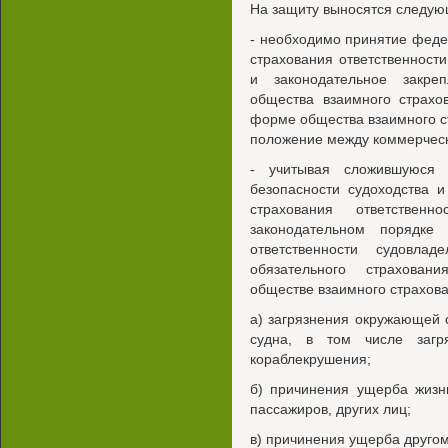
На защиту выносятся следую
- необходимо принятие феде
страхования ответственност
и законодательное закре
общества взаимного страхо
форме общества взаимного 
положение между коммерческ
- учитывая сложившуюся 
безопасности судоходства 
страхования ответственн
законодательном порядке 
ответственности судовла
обязательного страхован
обществе взаимного страхова
а) загрязнения окружающей
судна, в том числе загр
кораблекрушения;
б) причинения ущерба жизн
пассажиров, других лиц;
в) причинения ущерба другом