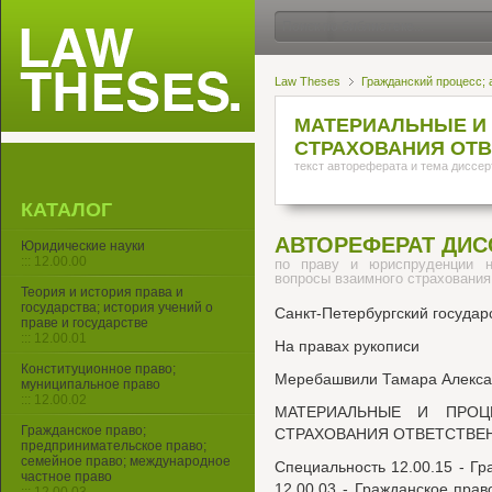
Law Theses
Гражданский процесс;
МАТЕРИАЛЬНЫЕ И
СТРАХОВАНИЯ ОТ
текст автореферата и тема диссер
КАТАЛОГ
АВТОРЕФЕРАТ ДИС
Юридические науки
::: 12.00.00
по праву и юриспруденции 
вопросы взаимного страхования
Теория и история права и
государства; история учений о
Санкт-Петербургский государ
праве и государстве
::: 12.00.01
На правах рукописи
Конституционное право;
Меребашвили Тамара Алекса
муниципальное право
::: 12.00.02
МАТЕРИАЛЬНЫЕ И ПРОЦ
Гражданское право;
СТРАХОВАНИЯ ОТВЕТСТВЕ
предпринимательское право;
семейное право; международное
Специальность 12.00.15 - Г
частное право
12.00.03 - Гражданское пра