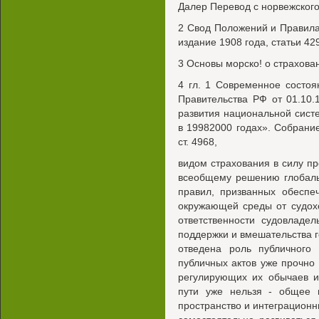
Далер Перевод с норвежского
2 Свод Положений и Правила 
издание 1908 года, статьи 42
3 Основы морско! о страховани
4 гл. 1 Современное состо
Правительства РФ от 01.10
развития национальной сист
в 19982000 годах». Собрание
ст. 4968,
видом страхования в силу п
всеобщему решению глобаль
правил, призванных обеспе
окружающей среды от судох
ответственности судовладе
поддержки и вмешательства го
отведена роль публичного
публичных актов уже прочн
регулирующих их обычаев и
пути уже нельзя - общее 
пространство и интеграцион