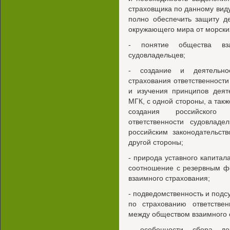
страховщика по данному вид
полно обеспечить защиту д
окружающего мира от морски
- понятие общества взаи
судовладельцев;
- создание и деятельнос
страхования ответственности
и изучения принципов деят
МГК, с одной стороны, а так
создания российского 
ответственности судовлад
российским законодательст
другой стороны;
- природа уставного капитал
соотношение с резервным ф
взаимного страхования;
- подведомственность и подс
по страхованию ответствен
между обществом взаимного с
- особенности сбора док