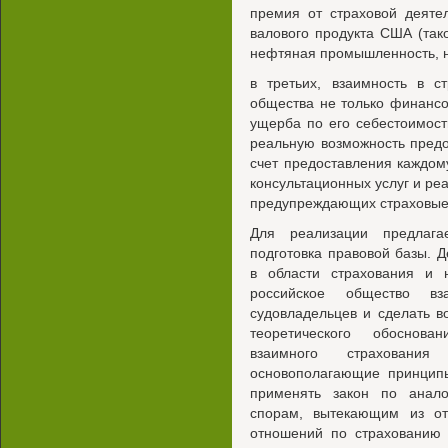
премия от страховой деяте
валового продукта США (так
нефтяная промышленность, н
в третьих, взаимность в с
общества не только финанс
ущерба по его себестоимост
реальную возможность предо
счет предоставления каждо
консультационных услуг и ре
предупреждающих страховые
Для реализации предлага
подготовка правовой базы. 
в области страхования и 
российское общество вза
судовладельцев и сделать в
теоретического обоснова
взаимного страховани
основополагающие принципы
применять закон по анало
спорам, вытекающим из о
отношений по страхованию 