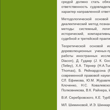
средой должно стать обя
ответственность судовладе
характер направленной ответ
Методологической осново
диалектический метод позна
методы: системный, логич
исторический, компаратив
судебной и третейской практи
Теоретической основой и
дореволюционных ученых-п
работы иностранных иссле
Diacon), Д. Гудакр (J. К. Go
(Tetley), Х.А. Тёрнер (H.A.Tu
Thomas), Б. Рейнардсона (
современной правовой науки: 
СЛ. Ефимова, Ю.М. Журавлев
Клоченко, Н.С. Ковалевск
Полковникова, В.К. Райхера, 
В.И. Серебровского, К.Е. Тур
МЛ. Шиминовой, И.Э. Шинкаре