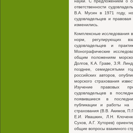
науки. С предложением о с
ответственности судовладел
В.А. Мусин в 1971 году, н
судовладельцев и правовая
изменились.
Комплексные исследования в
норм, регулирующих вза
судовладельцев и практи
Монографические исследов
общим положениям морског
Долгов, К.А. Граве, З.Я. Лин
позднее, семидесятыми г
российских авторов, опубл
морского страхования изве
Изучение правовых про
судовладельцев в послед
появившиеся в последни
публикации и работы на 
страхования (В.В. Акимов, П.
Е.И. Ивашкин, Л.Н. Клоченк
Сухов, А.Г. Хуторев) ориент
общие вопросы взаимного ст