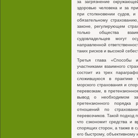
за загрязнение окружающ
здоровью человека и за пр
при столкновении судов, и
обязательному страхованию
законе, регулирующем стра
только общества взаим
судовладельцев могут ос
направленной ответственнос
таких рисков и высокой себес
Третья глава «Способы 
участниками взаимного стра
состоит из трех параграф
сложившуюся в практике 
морского страхования и спо
перевозкам, в претензионно
вывод о необходимом за
претензионного порядка 
отношений по страховани
перевозчиков. Такой подход п
что сэкономит средства и в
спорящих сторон, а также в с
его быстрому, объективному 