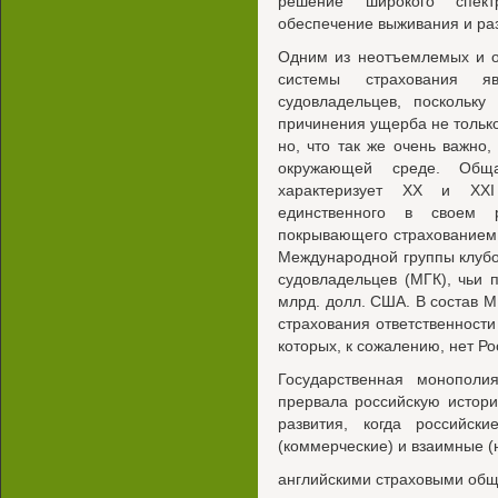
решение широкого спект
обеспечение выживания и ра
Одним из неотъемлемых и о
системы страхования явл
судовладельцев, поскольку
причинения ущерба не только
но, что так же очень важно
окружающей среде. Обща
характеризует XX и XXI
единственного в своем р
покрывающего страхованием 
Международной группы клубо
судовладельцев (МГК), чьи 
млрд. долл. США. В состав М
страхования ответственности
которых, к сожалению, нет Ро
Государственная монопол
прервала российскую истори
развития, когда российск
(коммерческие) и взаимные (
английскими страховыми об