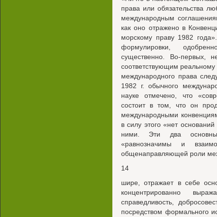
права или обязательства л
международным соглашения
как оно отражено в Конвен
морскому праву 1982 года».
формулировки, одобрен
существенно. Во-первых, 
соответствующим реальному 
международного права следу
1982 г. обычного междунар
науке отмечено, что «сов
состоит в том, что он про
международными конвенциям
в силу этого «нет основани
ними. Эти два основны
«равнозначимы и взаимо
общенаправляющей роли меж
14
шире, отражает в себе осн
концентрированно выра
справедливость, добросовес
посредством формального и