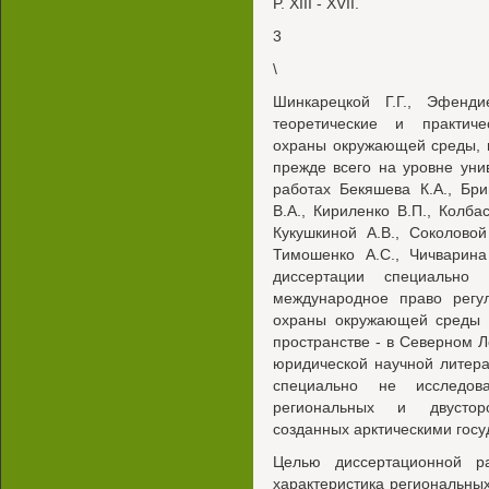
P. XIII - XVII.
3
\
Шинкарецкой Г.Г., Эфенд
теоретические и практич
охраны окружающей среды, 
прежде всего на уровне ун
работах Бекяшева К.А., Бри
В.А., Кириленко В.П., Колбас
Кукушкиной A.B., Соколовой
Тимошенко A.C., Чичварина
диссертации специально 
международное право регул
охраны окружающей среды 
пространстве - в Северном 
юридической научной литера
специально не исследов
региональных и двустор
созданных арктическими госу
Целью диссертационной р
характеристика региональны