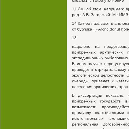
океана14. Такое уточнение
11 См. об этом, например: Ар
ред.: A.B. Загорский. М.: ИМ
14 Как ее называют в англоя
от бублика»(«Агспс donut hole
18
нацелено на предотвраще
прибрежных арктических г
экспедиционных рыболовных с
В ином случае нерегулируе
приведет к отрицательному 
экологической целостности С
очередь, приведет к негат
населения арктических стран
В диссертации показано, 
прибрежных государств 
возможности противодейс
промыслу неарктическими 
исключительных экономи
региональная договоренн