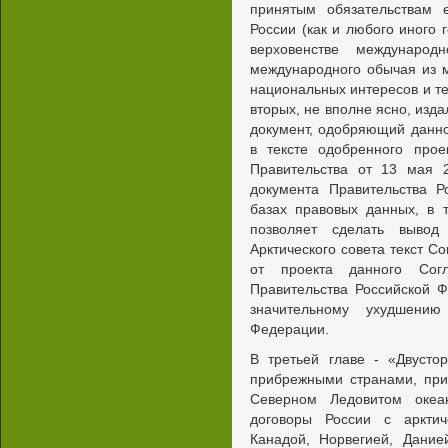
принятым обязательствам 
России (как и любого иного 
верховенстве международ
международного обычая из 
национальных интересов и т
вторых, не вполне ясно, изда
документ, одобряющий данн
в тексте одобренного прое
Правительства от 13 мая 2
документа Правительства Р
базах правовых данных, в 
позволяет сделать выво
Арктического совета текст С
от проекта данного Согл
Правительства Российской 
значительному ухудшению
Федерации.
В третьей главе - «Двусто
прибрежными странами, пр
Северном Ледовитом океа
договоры России с аркти
Канадой, Норвегией, Дание