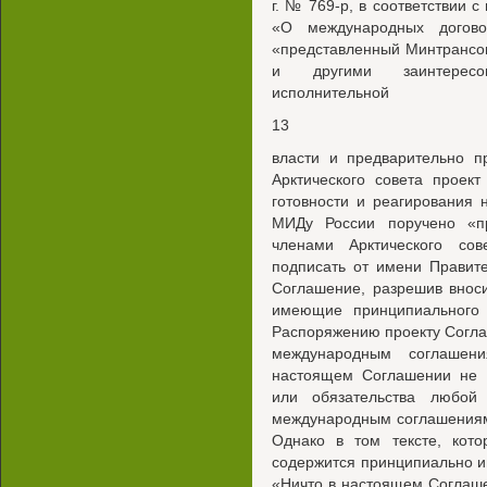
г. № 769-р, в соответствии с
«О международных догово
«представленный Минтрансо
и другими заинтересо
исполнительной
13
власти и предварительно п
Арктического совета проек
готовности и реагирования 
МИДу России поручено «пр
членами Арктического со
подписать от имени Правит
Соглашение, разрешив внос
имеющие принципиального 
Распоряжению проекту Согла
международным соглашен
настоящем Соглашении не 
или обязательства любой
международным соглашениям
Однако в том тексте, кот
содержится принципиально и
«Ничто в настоящем Соглаш