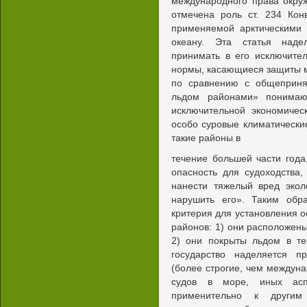
международного права окру
отмечена роль ст. 234 Кон
применяемой арктическими 
океану. Эта статья наде
принимать в его исключите
нормы, касающиеся защиты м
по сравнению с общеприня
льдом районами» понимаю
исключительной экономичес
особо суровые климатически
такие районы в
течение большей части год
опасность для судоходства
нанести тяжелый вред экол
нарушить его». Таким обра
критерия для установления 
районов: 1) они расположены
2) они покрыты льдом в те
государство наделяется п
(более строгие, чем междуна
судов в море, иных асп
применительно к другим 