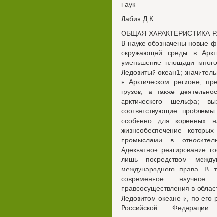
наук
Лабин Д.К.
ОБЩАЯ ХАРАКТЕРИСТИКА РАБ
В науке обозначены новые ф
окружающей среды в Аркти
уменьшение площади много
Ледовитый океан1; значитель
в Арктическом регионе, пр
грузов, а также деятельно
арктического шельфа; вы
соответствующие проблемы 
особенно для коренных н
жизнеобеспечение которы
промыслами в относител
Адекватное реагирование г
лишь посредством междун
международного права. В т
современное научное 
правоосуществления в обла
Ледовитом океане и, по его 
Российской Федерации 