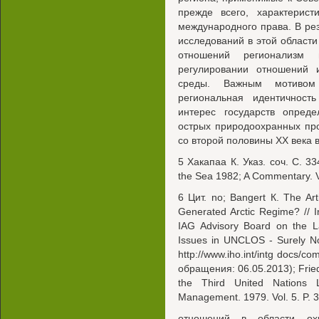
прежде всего, характерист
международного права. В ре
исследований в этой области
отношений регионализм
регулировании отношений
среды. Важным мотивом
региональная идентичность
интерес государств опред
острых природоохранных про
со второй половины XX века 
5 Хакапаа К. Указ. соч. С. 33
the Sea 1982; A Commentary. Vo
6 Цит. no; Bangert К. The A
Generated Arctic Regime? // I
IAG Advisory Board on the L
Issues in UNCLOS - Surely N
http://www.iho.int/intg docs
обращения: 06.05.2013); Fried
the Third United Nations
Management. 1979. Vol. 5. P. 
отношений в области ох