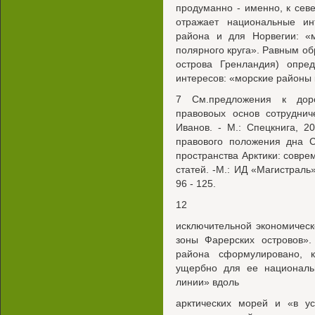
продуманно - именно, к севе
отражает национальные ин
района и для Норвегии: «
полярного круга». Равным обр
острова Гренландия) опре
интересов: «морские районы 
7 См.предложения к доро
правовоых основ сотруднич
Иванов. - М.: Спецкнига, 2
правового положения дна С
пространства Арктики: совре
статей. -М.: ИД «Магистраль
96 - 125.
12
исключительной экономичес
зоны Фарерских островов»
района сформулировано, к
ущербно для ее национальн
линии» вдоль
арктических морей и «в у