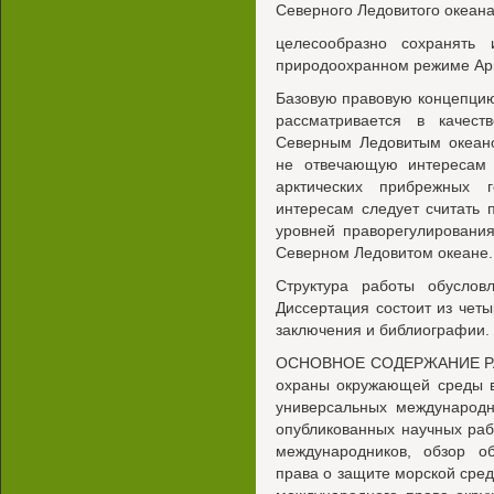
Северного Ледовитого океана
целесообразно сохранять
природоохранном режиме Арк
Базовую правовую концепцию 
рассматривается в качес
Северным Ледовитым океано
не отвечающую интересам 
арктических прибрежных 
интересам следует считать 
уровней праворегулировани
Северном Ледовитом океане.
Структура работы обуслов
Диссертация состоит из чет
заключения и библиографии.
ОСНОВНОЕ СОДЕРЖАНИЕ РАБО
охраны окружающей среды в
универсальных международн
опубликованных научных раб
международников, обзор о
права о защите морской сред