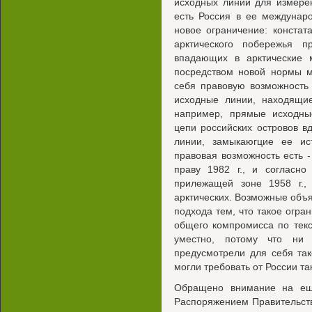
исходных линий для измере
есть Россия в ее междунар
новое ограничение: констат
арктического побережья п
впадающих в арктические 
посредством новой нормы м
себя правовую возможность
исходные линии, находящие
например, прямые исходны
цепи российских островов в
линии, замыкаюгцие ее ис
правовая возможность есть 
праву 1982 г., и согласн
прилежащей зоне 1958 г., 
арктических. Возможные объя
подхода тем, что такое огр
общего компромисса по тек
уместно, потому что ни
предусмотрели для себя так
могли требовать от России та
Обращено внимание на ещ
Распоряжением Правительст