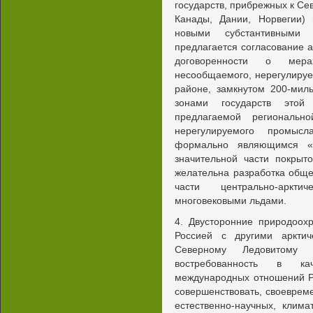
государств, прибрежных к Се
Канады, Дании, Норвегии) 
новыми субстантивными 
предлагается согласование 
договоренности о мера
несообщаемого, нерегулируе
районе, замкнутом 200-мил
зонами государств этой 
предлагаемой региональн
нерегулируемого промысл
формально являющимся «а
значительной части покрыт
желательна разработка общ
части центрально-аркт
многовековыми льдами.
4. Двусторонние природоох
Россией с другими арктич
Северному Ледовитому
востребованность в кач
международных отношений Р
совершенствовать, своеврем
естественно-научных, клима