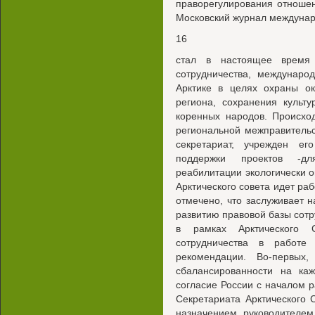
праворегулирования отношени
Московский журнал междунаро
16
стал в настоящее время 
сотрудничества, междунаро
Арктике в целях охраны ок
региона, сохранения культ
коренных народов. Происход
региональной межправительс
секретариат, учрежден е
поддержки проектов -д
реабилитации экологически о
Арктического совета идет ра
отмечено, что заслуживает 
развитию правовой базы сотр
в рамках Арктического 
сотрудничества в работе
рекомендации. Во-первых
сбалансированности на каж
согласие России с началом р
Секретариата Арктического 
назначением руководителем