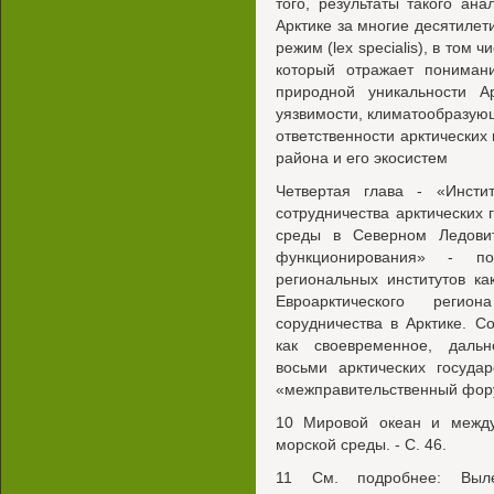
того, результаты такого ана
Арктике за многие десятиле
режим (lex specialis), в том
который отражает понимани
природной уникальности Ар
уязвимости, климатообразующ
ответственности арктических 
района и его экосистем
Четвертая глава - «Инсти
сотрудничества арктических
среды в Северном Ледови
функционирования» - п
региональных институтов ка
Евроарктического регио
сорудничества в Арктике. С
как своевременное, дальн
восьми арктических госуда
«межправительственный фору
10 Мировой океан и между
морской среды. - С. 46.
11 См. подробнее: Выле