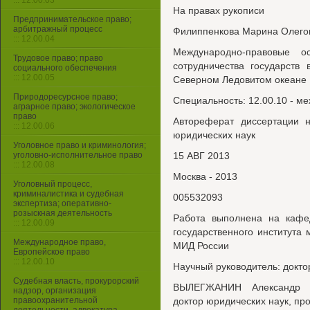
::: 12.00.03
На правах рукописи
Предпринимательское право;
арбитражный процесс
Филиппенкова Марина Олего
::: 12.00.04
Международно-правовые о
Трудовое право; право
сотрудничества государств
социального обеспечения
::: 12.00.05
Северном Ледовитом океане
Природоресурсное право;
Специальность: 12.00.10 - м
аграрное право; экологическое
право
Автореферат диссертации н
::: 12.00.06
юридических наук
Уголовное право и криминология;
уголовно-исполнительное право
15 АВГ 2013
::: 12.00.08
Москва - 2013
Уголовный процесс,
криминалистика и судебная
005532093
экспертиза; оперативно-
розыскная деятельность
Работа выполнена на кафе
::: 12.00.09
государственного института
Международное право,
МИД России
Европейское право
::: 12.00.10
Научный руководитель: докто
Судебная власть, прокурорский
ВЫЛЕГЖАНИН Александр Н
надзор, организация
правоохранительной
доктор юридических наук, п