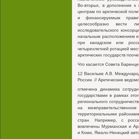
Во-вторых, в дополнение к
центрам по арктической поли
и финансируемым правит
целесообразно вести л
исследовательского консорц
начальным расположением его
при канадском или росси
четырехлетней ротацией мест
арктических государств пооче
Что касается Совета Баренцев
12 Васильев A.B. Междунаро
России. // Арктические ведомо
отмечена динамика сотрудн
государствами в рамках это
регионального сотрудничеств
на межправительственном
территориальными районами
стран. Например, с росс
вовлечены Мурманская и Арх
и Коми, Ямало-Ненецкий авто