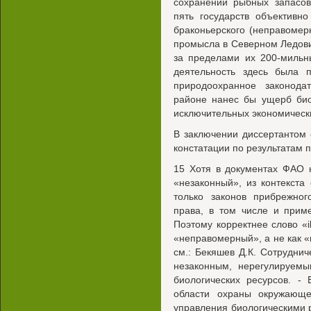
сохранении рыбных запасов
пять государств объективн
браконьерского (неправомер
промысла в Северном Ледовит
за пределами их 200-мильн
деятельность здесь была 
природоохранное законода
районе нанес бы ущерб био
исключительных экономически
В заключении диссертанто
констатации по результатам 
15 Хотя в документах ФАО 
«незаконный», из контекста
только законов прибрежног
права, в том числе и прим
Поэтому корректнее слово «il
«неправомерный», а не как 
см.: Бекяшев Д.К. Сотруднич
незаконным, нерегулируе
биологических ресурсов. -
области охраны окружающе
управления биологическими 