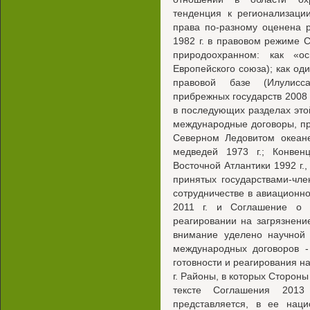
тенденция к регионализаци
права по-разному оценена 
1982 г. в правовом режиме С
природоохранном: как «о
Европейского союза); как од
правовой базе (Илулисса
прибрежных государств 2008 г
в последующих разделах это
международные договоры, п
Северном Ледовитом океане
медведей 1973 г.; Конве
Восточной Атлантики 1992 г.
принятых государствами-чле
сотрудничестве в авиационно
2011 г. и Соглашение о 
реагировании на загрязнени
внимание уделено научной 
международных договоров -
готовности и реагирования н
г. Районы, в которых Стороны
тексте Соглашения 2013
представляется, в ее наци