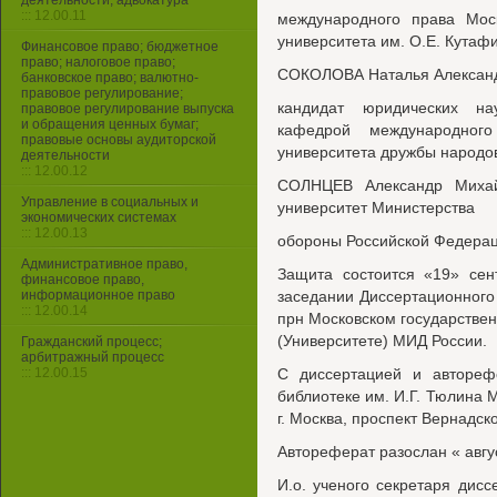
деятельности, адвокатура
::: 12.00.11
международного права Моск
университета им. O.E. Кутаф
Финансовое право; бюджетное
право; налоговое право;
СОКОЛОВА Наталья Алексан
банковское право; валютно-
правовое регулирование;
кандидат юридических на
правовое регулирование выпуска
и обращения ценных бумаг;
кафедрой международного
правовые основы аудиторской
университета дружбы народо
деятельности
::: 12.00.12
СОЛНЦЕВ Александр Михай
Управление в социальных и
университет Министерства
экономических системах
::: 12.00.13
обороны Российской Федера
Административное право,
Защита состоится «19» сен
финансовое право,
информационное право
заседании Диссертационного 
::: 12.00.14
прн Московском государстве
(Университете) МИД России.
Гражданский процесс;
арбитражный процесс
::: 12.00.15
С диссертацией и автореф
библиотеке им. И.Г. Тюлина 
г. Москва, проспект Вернадско
Автореферат разослан « авгус
И.о. ученого секретаря дисс