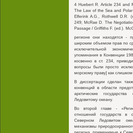
4 Huebert R. Article 234 and Ma
The Law of the Sea and Polar 
Elferink A.G., Rothwell D.R. (
249; McRae D. The Negotiation 
Passage / Griffiths F. (ed.). M
регионе они находятся - п
широким объемом прав по с
исключительной экономич
упоминания в Конвенции 1982
косвенно в ст. 234, привод
вопросы были просто искл
морскому праву] как слишко
В диссертации сделан так
конвенций в области предо
арктические государств
Ледовитому океану.
Во второй главе - «Реги
отношений государств в 
Северном Ледовитом оке
механизмы природоохранного
региона, применимые к Севе