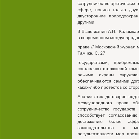
сотрудничество арктических г
сфере, носило только двус
двусторонние природоохра
другими
8 Вьшегжанин А.Н., Каламка
в современном международн
праве // Московский журнал 
Там же. С. 27
государствами, прибрежн
составляют стержневой комп
режима охраны окружаю
обеспечиваются самими дог
каких-либо протестов со сто
Анализ этих договоров под
международного права об
сотрудничество государст
способствует согласованию
достижению более эффек
законодательства с м
результативности мер прот