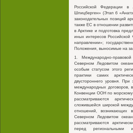
Российской Федерации в 
Шпицберген» (Этап б «Анат
законодательных позиций арк
также ЕС в отношении развит
в Арктике и подготовка пре
иных интересов Российской
направлении»; государствен
Положения, выносимые на за
1. Международно-правово
Северном Ледовитом океан
особым статусом этого рег
практики самих арктичес
двустороннего уровня. При
международных договоров, 
Конвенции ООН по морскому пр
рассматриваются арктиче
сложившейся широкой между
отношений, возникающих в
Северном Ледовитом океан
рассматриваются арктичес
перед региональными и