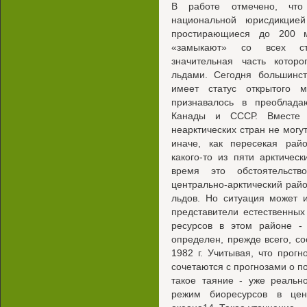
В работе отмечено, что
национальной юрисдикцией
простирающиеся до 200 м
«замыкают» со всех сто
значительная часть которо
льдами. Сегодня большинст
имеет статус открытого 
признавалось в преоблада
Канады и СССР. Вместе 
неарктических стран не могу
иначе, как пересекая рай
какого-то из пяти арктичес
время это обстоятельств
центрально-арктический райо
льдов. Но ситуация может 
представители естественны
ресурсов в этом районе -
определен, прежде всего, 
1982 г. Учитывая, что прог
сочетаются с прогнозами о п
такое таяние - уже реальн
режим биоресурсов в цен