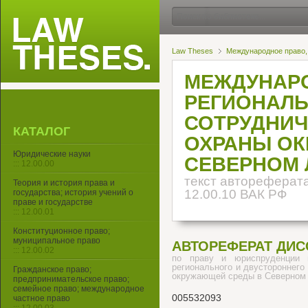
Law Theses
Международное право,
МЕЖДУНАР
РЕГИОНАЛЬ
СОТРУДНИЧ
КАТАЛОГ
ОХРАНЫ О
Юридические науки
СЕВЕРНОМ 
::: 12.00.00
текст автореферата
Теория и история права и
12.00.10 ВАК РФ
государства; история учений о
праве и государстве
::: 12.00.01
Конституционное право;
муниципальное право
АВТОРЕФЕРАТ ДИС
::: 12.00.02
по праву и юриспруденции 
регионального и двустороннего
Гражданское право;
окружающей среды в Северном 
предпринимательское право;
семейное право; международное
005532093
частное право