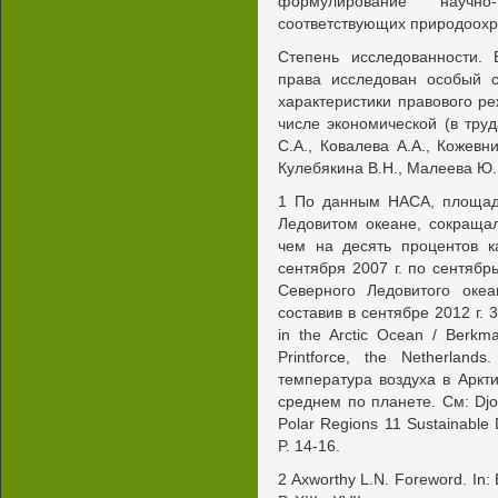
формулирование научн
соответствующих природоохр
Степень исследованности. 
права исследован особый с
характеристики правового ре
числе экономической (в труд
С.А., Ковалева A.A., Кожевни
Кулебякина В.Н., Малеева Ю.Н
1 По данным HACA, площад
Ледовитом океане, сокраща
чем на десять процентов к
сентября 2007 г. по сентябр
Северного Ледовитого оке
составив в сентябре 2012 г. 3
in the Arctic Ocean / Berkma
Printforce, the Netherlan
температура воздуха в Аркт
среднем по планете. См: Djog
Polar Regions 11 Sustainable 
P. 14-16.
2 Axworthy L.N. Foreword. In: 