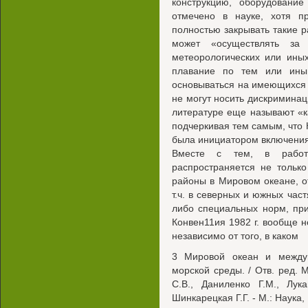
конструкцию, оборудование
отмечено в науке, хотя п
полностью закрывать такие р
может «осуществлять за
метеорологических или ины
плавание по тем или ины
основываться на имеющихся
не могут носить дискриминац
литературе еще называют «ка
подчеркивая тем самым, что 
была инициатором включения
Вместе с тем, в работ
распространяется не тольк
районы в Мировом океане, 
т.ч. в северных и южных част
либо специальных норм, при
Конвен11ия 1982 г. вообще 
независимо от того, в каком
3 Мировой океан и между
морской среды. / Отв. ред. М
C.B., Даниленко Г.М., Лук
Шинкарецкая Г.Г. - М.: Наука, 