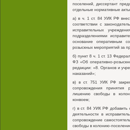
поселений, диссертант пред
отдельные нормативные акты
а) в ч. 1 ст. 84 УИК РФ вн
соответствии с законодате
исправительных учрежден
подразделениями исправите
основание оперативным со
розыскных мероприятий за п
б) пункт 8 ч. 1 ст. 13 Федера
ФЗ «Об оперативно-розыскн
редакции: «8. Органов и уч
наказаний»;
в) в ст. 751 УИК РФ закре
сопровождения принятия 
лишению свободы в колон
конвоем;
г) в ст. 84 УИК РФ добавит
деятельности в исправител
сопровождение самостоятел
свободы в колонию-поселени