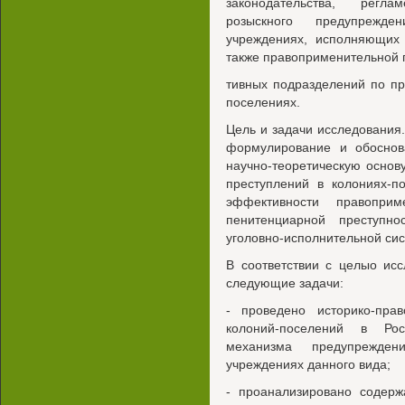
законодательства, регл
розыскного предупрежд
учреждениях, исполняющих
также правоприменительной 
тивных подразделений по п
поселениях.
Цель и задачи исследования
формулирование и обоснов
научно-теоретическую основ
преступлений в колониях-п
эффективности правоприм
пенитенциарной преступн
уголовно-исполнительной си
В соответствии с целыо ис
следующие задачи:
- проведено историко-прав
колоний-поселений в Рос
механизма предупрежден
учреждениях данного вида;
- проанализировано содерж