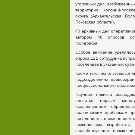
уголовных дел, возбужденны
территории колоний-посе
округа (Архангельская, Вол
Псковская области),
40 архивных дел оперативног
автором 48 опросов осу
полиграфа.
Особое внимание уделялось
опроса 121 сотрудника испр
поселенцев в указанных субъ
Кроме того, использовался 
подразделениях правоохран
профессионального образова
Научная новизна исследов
является первым моногр
исследованием, обращенны
практическим проблемам пр
поселениях с применением м
позволившим выработать 
способствующие повышени