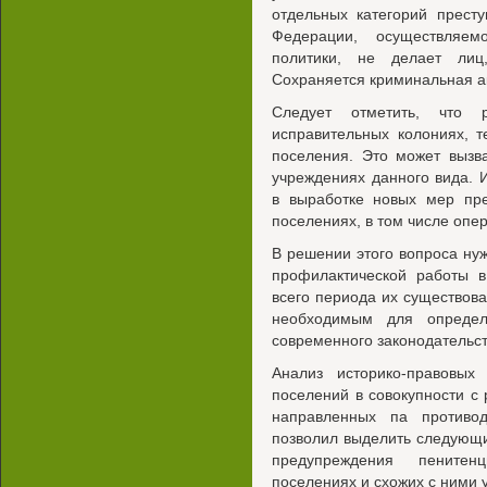
отдельных категорий прест
Федерации, осуществляем
политики, не делает лиц
Сохраняется криминальная ак
Следует отметить, что
исправительных колониях, 
поселения. Это может вызв
учреждениях данного вида. 
в выработке новых мер пре
поселениях, в том числе опе
В решении этого вопроса нуж
профилактической работы 
всего периода их существова
необходимым для определ
современного законодательст
Анализ историко-правовых 
поселений в совокупности с
направленных па противод
позволил выделить следующи
предупреждения пенитен
поселениях и схожих с ними 