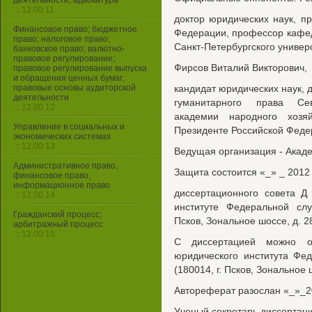
деятельности, адвокатура
::: 12.00.11
доктор юридических наук, п
Финансовое право; бюджетное
Федерации, профессор кафед
право; налоговое право;
Санкт-Петербургского униве
банковское право; валютно-
правовое регулирование;
Фирсов Виталий Викторович,
правовое регулирование выпуска
и обращения ценных бумаг;
правовые основы аудиторской
кандидат юридических наук, 
деятельности
гуманитарного права Сев
::: 12.00.12
академии народного хозя
Управление в социальных и
Президенте Российской Феде
экономических системах
::: 12.00.13
Ведущая организация - Акад
Административное право,
Защита состоится «_» _ 2012 
финансовое право,
информационное право
диссертационного совета Д
::: 12.00.14
институте Федеральной слу
Гражданский процесс;
Псков, Зональное шоссе, д. 28
арбитражный процесс
::: 12.00.15
С диссертацией можно оз
юридического института Фе
(180014, г. Псков, Зональное ш
Автореферат разослан «_»_20
Ученый секретарь диссертаци