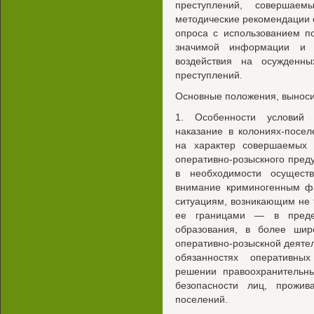
преступлений, совершаем
методические рекомендации
опроса с использованием п
значимой информации и о
воздействия на осужденны
преступлений.
Основные положения, выноси
1. Особенности условий 
наказание в колониях-посе
на характер совершаемых
оперативно-розыскного пред
в необходимости осущест
внимание криминогенным ф
ситуациям, возникающим не т
ее границами — в предел
образования, в более шир
оперативно-розыскной деяте
обязанностях оперативны
решении правоохранительн
безопасности лиц, прожи
поселений.