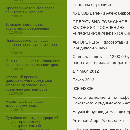
::: 12.00.03
На правах рукописи
Предпринимательское право;
арбитражный процесс
ЛУБКОВ Евгений Александро
::: 12.00.04
ОПЕРАТИВНО-РОЗЫСКНОЕ
Трудовое право; право
КОЛОНИЯХ-ПОСЕЛЕНИ
социального обеспечения
::: 12.00.05
РЕФОРМИРОВАНИЯ УГОЛО
Природоресурсное право;
АВТОРЕФЕРАТ диссертации н
аграрное право; экологическое
юридических наук
право
::: 12.00.06
Специальность 12.00.09-
Уголовное право и криминология;
оперативно-розыскная деяте
уголовно-исполнительное право
::: 12.00.08
1 7 МАЙ 2012
Уголовный процесс,
Псков-2012
криминалистика и судебная
экспертиза; оперативно-
005043336
розыскная деятельность
::: 12.00.09
Работа выполнена на кафед
Международное право,
Псковского юридического инс
Европейское право
::: 12.00.10
Научный руководитель: докто
Судебная власть, прокурорский
Антонов Игорь Алексеевич
надзор, организация
правоохранительной
Официальные оппоненты: Рох