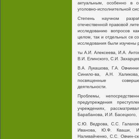
актуальным, особенно в 
уголовно-исполнительной си
Степень научном разра
отечественной правовой лите
исследованию вопросов как
целом, так и отдельных се 
исследования были изучены 
ты А.И. Алексеева, И.А. Анто
В.И. Елинского, С.И. Захарце
B.А. Лукашова, Г.А. Овчинни
Синило-ва, А.Н. Халиков
посвященные совершен
деятельности.
Проблемы, непосредствен
предупреждения преступл
учреждениях, рассматрив
Барабанова, И.И. Басецкого,
C.Ю. Ведрова, С.С. Галахов
Иванова, Ю.Ф. Кваши, И.
Наливайченко, С.С. Овчин-ско