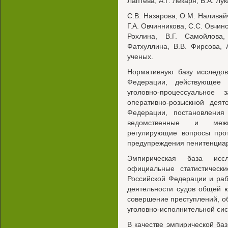
Лаптева, А.Г. Лекаря, В.А. Лу
C.B. Назарова, О.М. Наливайч
Г.А. Овчинникова, С.С. Овчинс
Рохлина, В.Г. Самойлова,
Фатхуллина, В.В. Фирсова, 
ученых.
Нормативную базу исследов
Федерации, действующее у
уголовно-процессуальное з
оперативно-розыскной деят
Федерации, постановления
ведомственные и межв
регулирующие вопросы прот
предупреждения пенитенциар
Эмпирическая база исс
официальные статистическ
Российской Федерации и раб
деятельности судов общей 
совершение преступлений, о
уголовно-исполнительной си
В качестве эмпирической ба