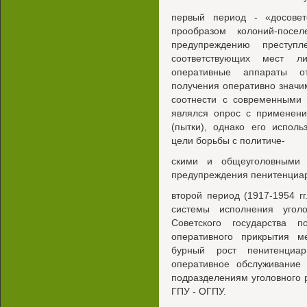
первый период - «досовет
прообразом колоний-посе
предупреждению преступл
соответствующих мест ли
оперативные аппараты от
получения оперативно знач
соотнести с современными 
являлся опрос с применени
(пытки), однако его испол
цели борьбы с политиче-
скими и общеуголовными п
предупреждения пенитенциар
второй период (1917-1954 г
системы исполнения угол
Советского государства 
оперативного прикрытия м
бурный рост пенитенциа
оперативное обслуживание
подразделениям уголовного 
ГПУ - ОГПУ.