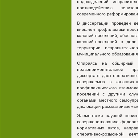
подразделений исправите
противодействию пените
современного реформировани
В диссертации проведен д
внешней профилактики прес
колоний-поселений, обоснов
колоний-поселений в деле
территории исправительн
муниципального образования 
Опираясь на обширный с
правоприменительной пр
диссертант дает оперативно
совершаемых в колониях-п
профилактического взаимод
поселений с другими служ
органами местного самоупр
дислокации рассматриваемых
Элементами научной новиз
совершенствованию федерал
нормативных актов, напр
оперативно-розыскной де