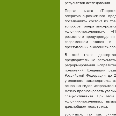
результатов исследования.
Первая глава «Теоретик
оперативно-розыскного пре
поселениях» состоит из тр
вопросов оперативно-розы
колониях-поселениях», «
розыскного предупреждения
современном этапе» и «О
преступлений в колониях-пос
В этой главе диссерта
предварительные результат
реформирования исправите
положений Концепции разв
Российской Федерации до 2
уголовного законодательст
основных видов исправитель
можно прогнозировать увели
спецконтингента. При этом
колониях-поселениях, вызы
дальнейшем может лишь
усилиться, так как сниж