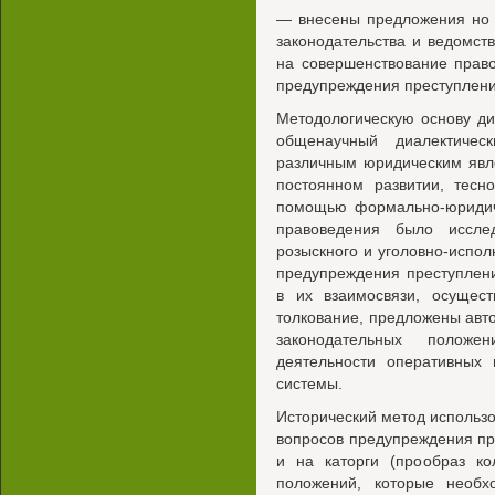
— внесены предложения но
законодательства и ведомст
на совершенствование прав
предупреждения преступлени
Методологическую основу ди
общенаучный диалектичес
различным юридическим явл
постоянном развитии, тесн
помощью формально-юридиче
правоведения было иссле
розыскного и уголовно-испо
предупреждения преступлен
в их взаимосвязи, осущест
толкование, предложены ав
законодательных положе
деятельности оперативных 
системы.
Исторический метод использ
вопросов предупреждения пр
и на каторги (прообраз ко
положений, которые необ