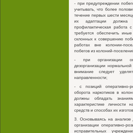
- при предупреждении побе
учитывать, что более поло
течение первых шести месяце
их адаптации должна б
профилактическая работа с
требуется обеспечить ины
склонных к совершению поб
работах вне колонии-посе
побегов из колоний-поселений
- при организации опер
дезорганизации нормальной
внимание следует уделя
направленности;
- с позиций оперативно-р
оборота наркотиков в коло
должны обладать знаниям
характеристике личности н
средств и способах их изгото
3. Основываясь на анализе
организации оперативно-ро
исправительных учрежден