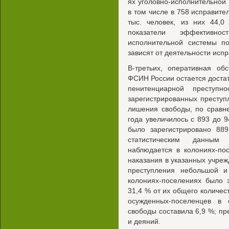
ях уголовно-исполнительной 
в том числе в 758 исправите
тыс. человек, из них 44,0
показатели эффективно
исполнительной системы п
зависят от деятельности исп
В-третьих, оперативная об
ФСИН России остается достат
пенитенциарной преступн
зарегистрированных преступ
лишения свободы, по сравн
года увеличилось с 893 до 9
было зарегистрировано 889
статистическим данным
наблюдается в колониях-по
наказания в указанных учреж
преступления небольшой и
колониях-поселениях было 
31,4 % от их общего количес
осужденных-поселенцев в
свободы составила 6,9 %; п
и деяний.