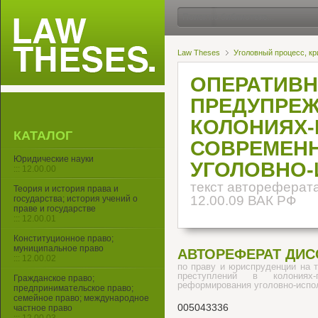
Law Theses
Уголовный процесс, кр
ОПЕРАТИВ
ПРЕДУПРЕЖ
КОЛОНИЯХ-
КАТАЛОГ
СОВРЕМЕН
Юридические науки
УГОЛОВНО
::: 12.00.00
текст автореферата
Теория и история права и
12.00.09 ВАК РФ
государства; история учений о
праве и государстве
::: 12.00.01
Конституционное право;
муниципальное право
АВТОРЕФЕРАТ ДИС
::: 12.00.02
по праву и юриспруденции на 
преступлений в колониях
Гражданское право;
реформирования уголовно-испо
предпринимательское право;
семейное право; международное
005043336
частное право