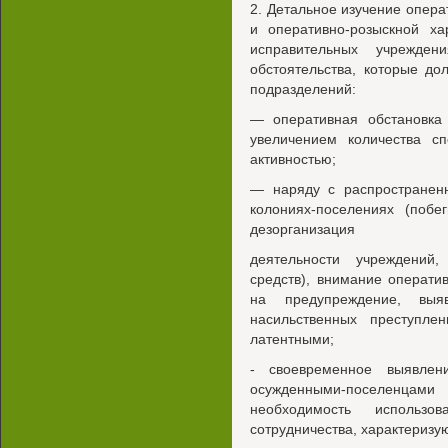
2. Детальное изучение опера
и оперативно-розыскной ха
исправительных учрежден
обстоятельства, которые д
подразделений:
— оперативная обстановка 
увеличением количества сп
активностью;
— наряду с распространен
колониях-поселениях (побе
дезорганизация
деятельности учреждений
средств), внимание операт
на предупреждение, вы
насильственных преступле
латентными;
- своевременное выявлен
осужденными-поселенц
необходимость использов
сотрудничества, характериз