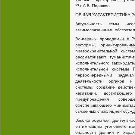
*?> A.B. Паршков
ОБЩАЯ ХАРАКТЕРИСТИКА 
Актуальность темы иссл
взаимосвязанными обстоятел
Во-первых, проводимые в Р
реформы, ориентированн
правоохранительной систе
рассматривают гуманистиче
исполнительного законодате
исполнительной системы 
первоочередными задача
деятельности органов и 
системы, создание действе
наказаний, достигающе
предупреждения совер
обеспечивающего минимизац
связанных с изоляцией осужд
Законопроектная деятельно
оптимизацию уголовного на
опасности деяния и харак