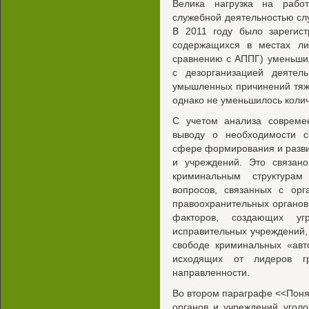
Велика нагрузка на рабо
служебной деятельностью слу
В 2011 году было зарегист
содержащихся в местах л
сравнению с АППГ) уменьшил
с дезорганизацией деятель
умышленных причинений тяжк
однако не уменьшилось колич
С учетом анализа совреме
выводу о необходимости с
сфере формирования и разви
и учреждений. Это связано
криминальным структурам
вопросов, связанных с орг
правоохранительных органов
факторов, создающих уг
исправительных учреждений, 
свободе криминальных «авт
исходящих от лидеров гр
направленности.
Во втором параграфе <<Поня
органов и учреждений угол