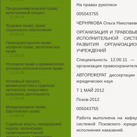
::: 12.00.03
На правах рукописи
Предпринимательское право;
арбитражный процесс
005043755
::: 12.00.04
ЧЕРНЯКОВА Ольга Николаев
Трудовое право; право
социального обеспечения
ОРГАНИЗАЦИЯ И ПРАВОВЫ
::: 12.00.05
ИСПОЛНИТЕЛЬНОЙ СИС
Природоресурсное право;
РАЗВИТИЯ ОРГАНИЗАЦ
аграрное право; экологическое
УЧРЕЖДЕНИЙ
право
::: 12.00.06
Специальность 12.00.11 — 
Уголовное право и криминология;
организация правоохранител
уголовно-исполнительное право
::: 12.00.08
АВТОРЕФЕРАТ диссертации н
юридических наук
Уголовный процесс,
криминалистика и судебная
экспертиза; оперативно-
7 1 МАЙ 2012
розыскная деятельность
::: 12.00.09
Псков-2012
Международное право,
005043755
Европейское право
::: 12.00.10
Работа выполнена на кафед
системой Псковского юриди
Судебная власть, прокурорский
надзор, организация
исполнения наказаний.
правоохранительной