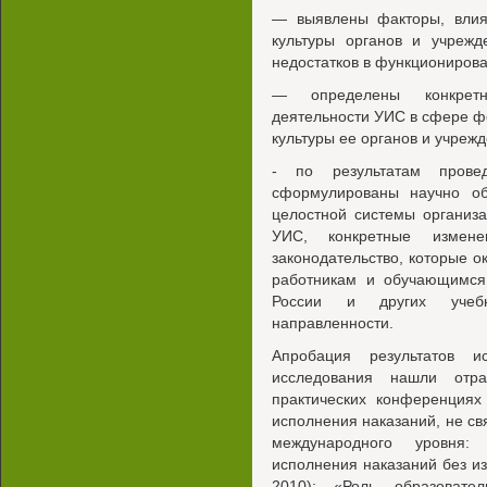
— выявлены факторы, влия
культуры органов и учреж
недостатков в функциониров
— определены конкретн
деятельности УИС в сфере ф
культуры ее органов и учрежд
- по результатам прове
сформулированы научно о
целостной системы организ
УИС, конкретные измен
законодательство, которые 
работникам и обучающимся
России и других учебн
направленности.
Апробация результатов ис
исследования нашли отр
практических конференция
исполнения наказаний, не св
международного уровня:
исполнения наказаний без и
2010); «Роль образовате