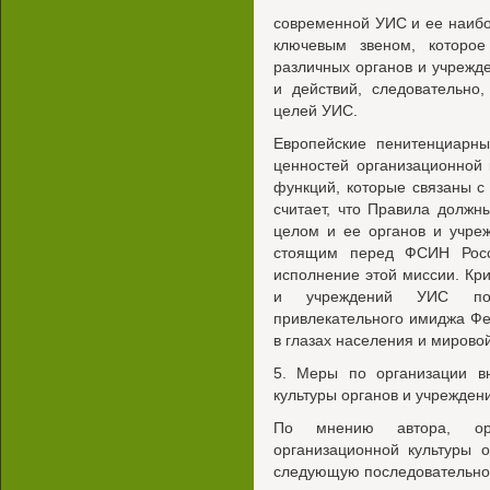
современной УИС и ее наибо
ключевым звеном, которое
различных органов и учрежд
и действий, следовательно
целей УИС.
Европейские пенитенциарны
ценностей организационной 
функций, которые связаны с
считает, что Правила долж
целом и ее органов и учреж
стоящим перед ФСИН Росс
исполнение этой миссии. Кри
и учреждений УИС поз
привлекательного имиджа Ф
в глазах населения и мирово
5. Меры по организации в
культуры органов и учрежден
По мнению автора, орг
организационной культуры 
следующую последовательно