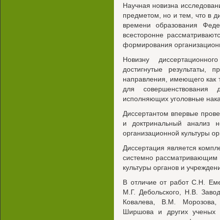
Научная новизна исследовани
предметом, но и тем, что в 
времени образования Феде
всесторонне рассматривают
формирования организационн
Новизну диссертационног
достигнутые результаты, п
направления, имеющего как т
для совершенствования д
исполняющих уголовные нака
Диссертантом впервые прове
и доктринальный анализ 
организационной культуры ор
Диссертация является комп
системно рассматривающим 
культуры органов и учрежден
В отличие от работ С.Н. Еме
М.Г. Дебольского, Н.В. Завод
Ковалева, В.М. Морозова,
Ширшова и других ученых 