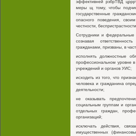
эффективней рзбрТВД цррр^
меры щ тому, чтобы подчи
государственные гражданск
опасного поведения, свои
честности, беспристрастности
Сотрудники и федеральные 
сознавая ответственност
гражданами, призваны, в част
исполнять должностные об
профессиональном уровне в
учреждений и органов УИС;
исходить из того, что призн
человека и гражданина опр
деятельности;
не оказывать предпочтен
социальным группам и орга
отдельных граждан, проф
организаций;
исключать действия, связ
имущественных (финансовы