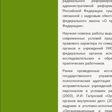
радикального реформир
административной реформ
Российской Федерации, сущ
связанной с кадровым обесп
федерального закона «О пр
Федерации».
Научная новизна работы выра
современных условий пре
правового характера по сов
органов и учреждений УИ
федеральных органов исп
исследовательских и обр
практических работников.
Ранее проведенные иссл
государственного упра
психологическая адаптация
исправительных учреждений
персоналом в условиях р
(2003), И.И. Галунский «О
органов внутренних дел» (2
кадрами в уголовно-исполн
«Организационные и прав