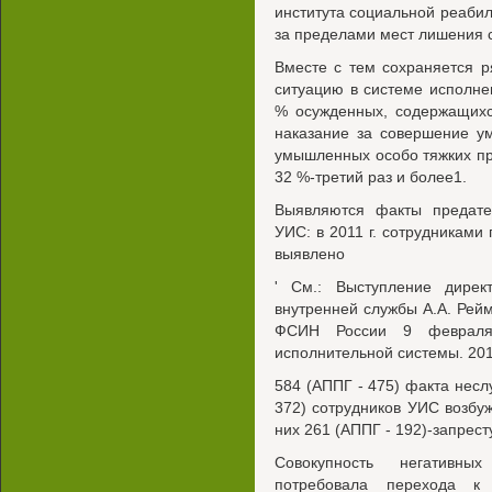
института социальной реабил
за пределами мест лишения 
Вместе с тем сохраняется 
ситуацию в системе исполне
% осужденных, содержащихс
наказание за совершение у
умышленных особо тяжких пр
32 %-третий раз и более1.
Выявляются факты предате
УИС: в 2011 г. сотрудниками
выявлено
' См.: Выступление дирек
внутренней службы А.А. Рей
ФСИН России 9 февраля 
исполнительной системы. 2012
584 (АППГ - 475) факта несл
372) сотрудников УИС возбуж
них 261 (АППГ - 192)-запрес
Совокупность негативн
потребовала перехода к