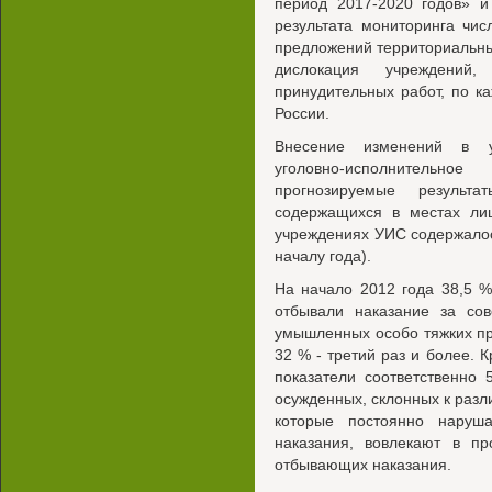
период 2017-2020 годов» и
результата мониторинга чис
предложений территориальны
дислокация учреждений
принудительных работ, по к
России.
Внесение изменений в уг
уголовно-исполнительн
прогнозируемые результ
содержащихся в местах ли
учреждениях УИС содержалось 
началу года).
На начало 2012 года 38,5 
отбывали наказание за со
умышленных особо тяжких пр
32 % - третий раз и более. К
показатели соответственно 
осужденных, склонных к раз
которые постоянно наруш
наказания, вовлекают в пр
отбывающих наказания.