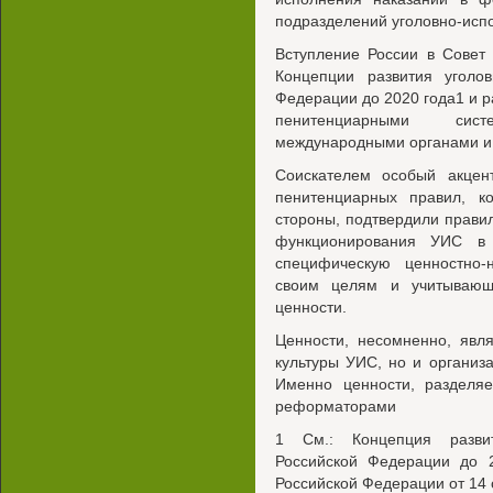
подразделений уголовно-исп
Вступление России в Совет
Концепции развития уголов
Федерации до 2020 года1 и р
пенитенциарными сист
международными органами и
Соискателем особый акцен
пенитенциарных правил, к
стороны, подтвердили правил
функционирования УИС в 
специфическую ценностно-
своим целям и учитывающ
ценности.
Ценности, несомненно, явл
культуры УИС, но и организ
Именно ценности, разделя
реформаторами
1 См.: Концепция развит
Российской Федерации до 2
Российской Федерации от 14 