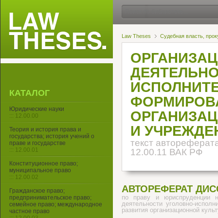
Law Theses
Судебная власть, прок
ОРГАНИЗАЦ
ДЕЯТЕЛЬНО
ИСПОЛНИТЕ
КАТАЛОГ
ФОРМИРОВА
Юридические науки
ОРГАНИЗАЦ
::: 12.00.00
И УЧРЕЖДЕ
Теория и история права и
государства; история учений о
текст автореферата
праве и государстве
::: 12.00.01
12.00.11 ВАК РФ
Конституционное право;
муниципальное право
::: 12.00.02
АВТОРЕФЕРАТ ДИС
Гражданское право;
по праву и юриспруденции 
предпринимательское право;
деятельности уголовно-испол
семейное право; международное
развития организационной куль
частное право