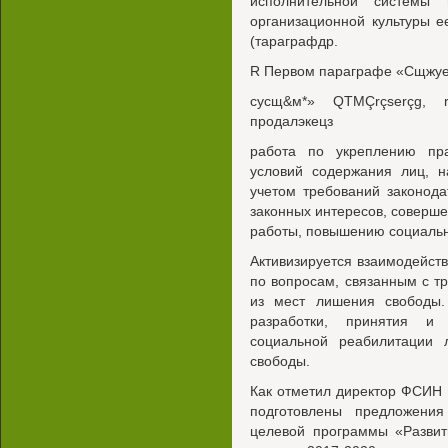
исполнительной системы
организационной культуры е
(тараграфдр.
R Первом параграфе «Сщжуе
сусщ&м*» QTMÇrçserçg,
продалэкецз
работа по укреплению пра
условий содержания лиц, н
учетом требований законода
законных интересов, соверш
работы, повышению социальн
Активизируется взаимодейст
по вопросам, связанным с т
из мест лишения свободы.
разработки, принятия и 
социальной реабилитации 
свободы.
Как отметил директор ФСИН 
подготовлены предложени
целевой программы «Развит