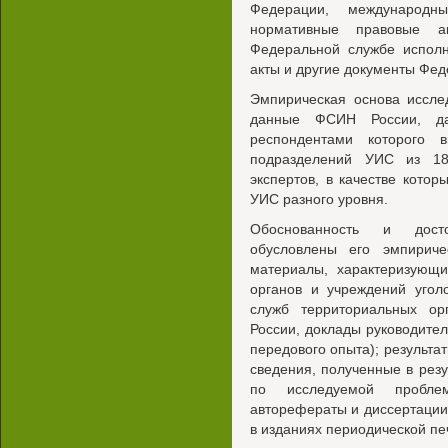
Федерации, международн
нормативные правовые 
Федеральной службе исполн
акты и другие документы Фе
Эмпирическая основа иссле
данные ФСИН России, дан
респондентами которого 
подразделений УИС из 18
экспертов, в качестве котор
УИС разного уровня.
Обоснованность и досто
обусловлены его эмпириче
материалы, характеризующи
органов и учреждений угол
служб территориальных о
России, доклады руководит
передового опыта); результа
сведения, полученные в резу
по исследуемой пробле
авторефераты и диссертации,
в изданиях периодической пе