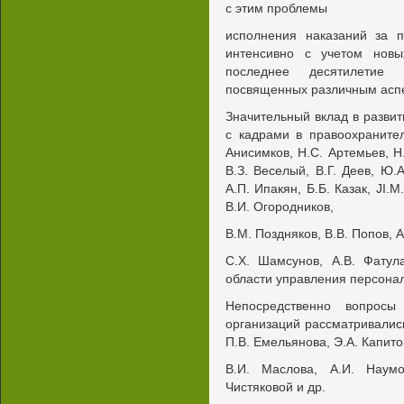
с этим проблемы
исполнения наказаний за п
интенсивно с учетом нов
последнее десятилетие
посвященных различным аспе
Значительный вклад в развит
с кадрами в правоохранител
Анисимков, Н.С. Артемьев, Н.
В.З. Веселый, В.Г. Деев, Ю.А
А.П. Ипакян, Б.Б. Казак, JI.
В.И. Огородников,
B.М. Поздняков, В.В. Попов, А
C.Х. Шамсунов, A.B. Фатул
области управления персона
Непосредственно вопросы
организаций рассматривались
П.В. Емельянова, Э.А. Капито
B.И. Маслова, А.И. Наумо
Чистяковой и др.