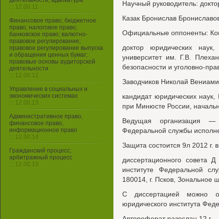
деятельности, адвокатура
Научный руководитель: докто
::: 12.00.11
Казак Бронислав Брониславо
Финансовое право; бюджетное
право; налоговое право;
Официальные оппоненты: Ков
банковское право; валютно-
правовое регулирование;
доктор юридических наук,
правовое регулирование выпуска
и обращения ценных бумаг;
университет им. Г.В. Плех
правовые основы аудиторской
безопасности и уголовно-пра
деятельности
::: 12.00.12
Заводчиков Николай Вениами
Управление в социальных и
экономических системах
кандидат юридических наук,
::: 12.00.13
при Минюсте России, начальн
Административное право,
Ведущая организация — 
финансовое право,
информационное право
Федеральной службы исполне
::: 12.00.14
Защита состоится 9л 2012 г. в
Гражданский процесс;
арбитражный процесс
диссертационного совета Д
::: 12.00.15
институте Федеральной сл
180014, г. Псков, Зональное ш
С диссертацией можно оз
юридического института Фед
Автореферат разослан 12 г.