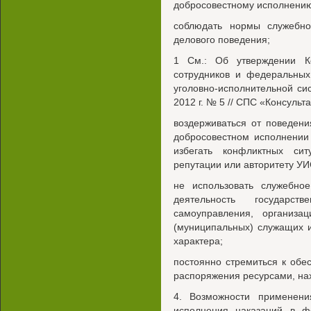
добросовестному исполнению
соблюдать нормы служебно
делового поведения;
1 См.: Об утверждении К
сотрудников и федеральных
уголовно-исполнительной си
2012 г. № 5 // СПС «Консульт
воздерживаться от поведени
добросовестном исполнении
избегать конфликтных си
репутации или авторитету УИ
не использовать служебно
деятельность государст
самоуправления, организац
(муниципальных) служащих 
характера;
постоянно стремиться к об
распоряжения ресурсами, на
4. Возможности применен
исполнения наказаний в ф