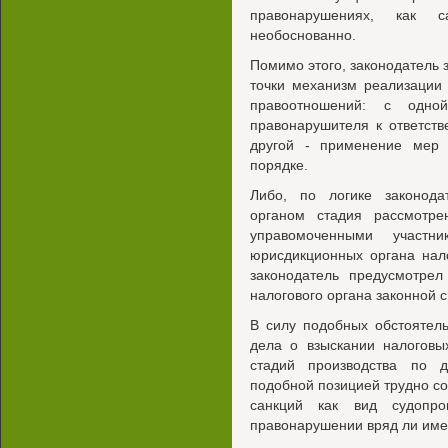
правонарушениях, как са
необоснованно.
Помимо этого, законодатель 
точки механизм реализации
правоотношений: с одно
правонарушителя к ответств
другой - применение мер 
порядке.
Либо, по логике законод
органом стадия рассмотре
управомоченными участн
юрисдикционных органа нал
законодатель предусмотре
налогового органа законной 
В силу подобных обстоятел
дела о взыскании налоговы
стадий производства по 
подобной позицией трудно со
санкций как вид судопро
правонарушении вряд ли име