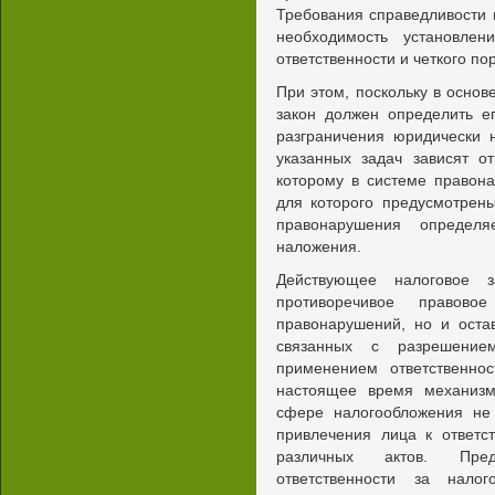
Требования справедливости 
необходимость установлен
ответственности и четкого п
При этом, поскольку в основ
закон должен определить ег
разграничения юридически 
указанных задач зависят о
которому в системе правон
для которого предусмотрен
правонарушения определ
наложения.
Действующее налоговое з
противоречивое правово
правонарушений, но и оста
связанных с разрешени
применением ответственно
настоящее время механизм
сфере налогообложения не 
привлечения лица к ответс
различных актов. Пред
ответственности за налог