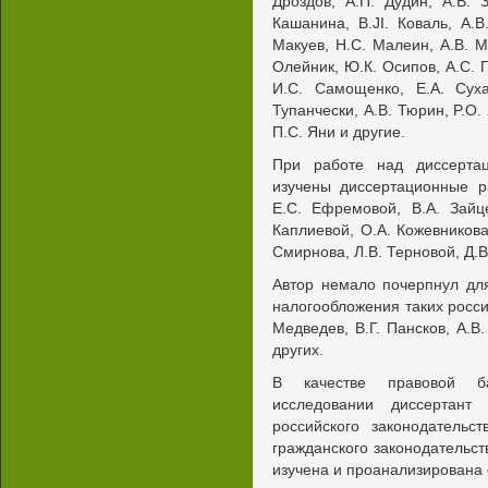
Дроздов, А.П. Дудин, А.В. 
Кашанина, B.JI. Коваль, А.В.
Макуев, Н.С. Малеин, А.В. М
Олейник, Ю.К. Осипов, А.С. П
И.С. Самощенко, Е.А. Суха
Тупанчески, А.В. Тюрин, P.O
П.С. Яни и другие.
При работе над диссерта
изучены диссертационные р
Е.С. Ефремовой, В.А. Зайце
Каплиевой, О.А. Кожевникова
Смирнова, Л.В. Терновой, Д.В
Автор немало почерпнул дл
налогообложения таких россий
Медведев, В.Г. Пансков, А.В.
других.
В качестве правовой б
исследовании диссертант
российского законодательс
гражданского законодательст
изучена и проанализирована