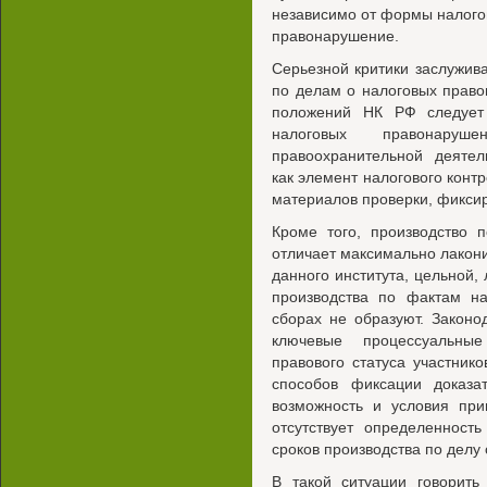
независимо от формы налогов
правонарушение.
Серьезной критики заслужив
по делам о налоговых прав
положений НК РФ следует
налоговых правонаруш
правоохранительной деятел
как элемент налогового конт
материалов проверки, фикси
Кроме того, производство 
отличает максимально лакон
данного института, цельной,
производства по фактам на
сборах не образуют. Закон
ключевые процессуальны
правового статуса участнико
способов фиксации доказа
возможность и условия при
отсутствует определенност
сроков производства по делу
В такой ситуации говорить