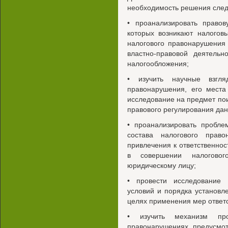
необходимость решения след
• проанализировать право
которых возникают налогов
налогового правонарушения
властно-правовой деятель
налогообложения;
• изучить научные взгля
правонарушения, его места
исследование на предмет по
правового регулирования дан
• проанализировать пробле
состава налогового право
привлечения к ответственно
в совершении налоговог
юридическому лицу;
• провести исследование 
условий и порядка установл
целях применения мер ответс
• изучить механизм пр
правонарушениях, предусмо