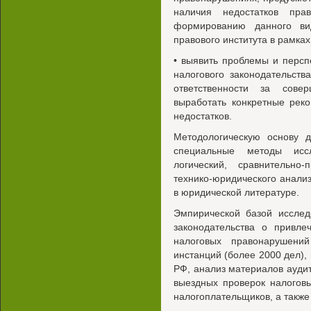
наличия недостатков прав
формированию данного вид
правового института в рамках
• выявить проблемы и перс
налогового законодательст
ответственности за сове
выработать конкретные рек
недостатков.
Методологическую основу 
специальные методы иссл
логический, сравнительно-
технико-юридического анали
в юридической литературе.
Эмпирической базой исслед
законодательства о привле
налоговых правонарушени
инстанций (более 2000 дел),
РФ, анализ материалов аудит
выездных проверок налоговы
налогоплательщиков, а также