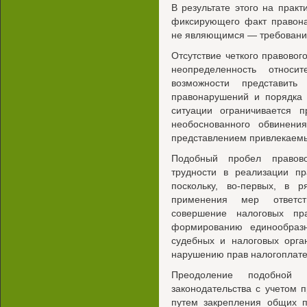
В результате этого на практ
фиксирующего факт правона
не являющимся — требованию
Отсутствие четкого правовог
неопределенность относи
возможности представит
правонарушений и порядка 
ситуации ограничивается 
необоснованного обвинения
представлением привлекаемы
Подобный пробел правово
трудности в реализации пр
поскольку, во-первых, в р
применения мер ответст
совершение налоговых пра
формированию единообразн
судебных и налоговых орган
нарушению прав налогоплат
Преодоление подобной 
законодательства с учетом 
путем закрепления общих п