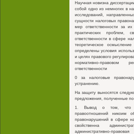
Научная новизна диссертации
собой одно из немногих в н
исследований, направленны
сущности налоговых правон
мер ответственности за их
практических проблем, 
ответственности в сфере на
теоретическое осмысление
определены условия использ
и целях правового регулиров
нормативно-правовом р
ответственности
0 за налоговые правонар
устранению.
На защиту выносятся следу
предложения, полученные по
1. Вывод о том, что и
правоотношений никоим о
правонарушений в сфере на
свойственна администр
административно-право