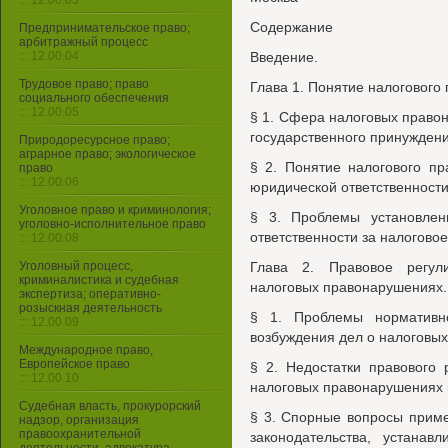
::: 12.00.03
Содержание
Предпринимательское право;
арбитражный процесс
::: 12.00.04
Введение.
Трудовое право; право
Глава 1. Понятие налогового
социального обеспечения
::: 12.00.05
§ 1. Сфера налоговых право
государственного принуждени
Природоресурсное право;
аграрное право; экологическое
§ 2. Понятие налогового п
право
::: 12.00.06
юридической ответственности
Уголовное право и криминология;
§ 3. Проблемы установлен
уголовно-исполнительное право
ответственности за налогово
::: 12.00.08
Уголовный процесс,
Глава 2. Правовое регул
криминалистика и судебная
налоговых правонарушениях.
экспертиза; оперативно-
розыскная деятельность
§ 1. Проблемы нормативн
::: 12.00.09
возбуждения дел о налоговы
Международное право,
Европейское право
§ 2. Недостатки правового
::: 12.00.10
налоговых правонарушениях к
Судебная власть, прокурорский
§ 3. Спорные вопросы прим
надзор, организация
правоохранительной
законодательства, устанав