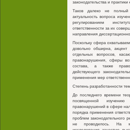
законодательства и практики
Таков далеко не полный 
актуальность вопроса изуче
регулированием инстит
ответственности за их сове
направления диссертационно
Поскольку сфера охватывае
довольно обширна, акцент 
отдельных вопросов, каса
правонарушения, сферы во
состава, а также прав
действующего законодатель
применения мер ответственн
Степень разработанности тем
До последнего времени тео
посвященной изучению 
правонарушений в сфере нал
порядка применения ответств
проблем законодательного р
не проводилось. На мо
исследования зачастую выс