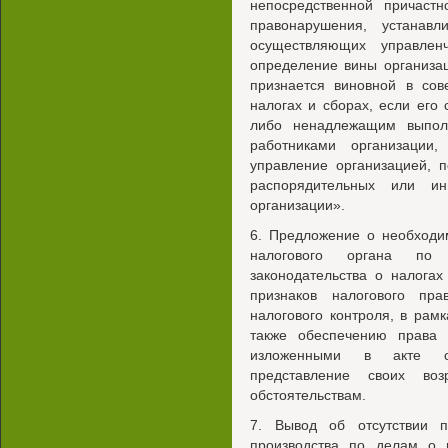
непосредственной причаст
правонарушения, устанав
осуществляющих управлен
определение вины организа
признается виновной в сов
налогах и сборах, если ег
либо ненадлежащим выпол
работниками организации
управление организацией, 
распорядительных или и
организации».
6. Предложение о необходи
налогового органа по
законодательства о налога
признаков налогового пр
налогового контроля, в рам
также обеспечению права 
изложенными в акте об
представление своих в
обстоятельствам.
7. Вывод об отсутствии 
производства по делам о 