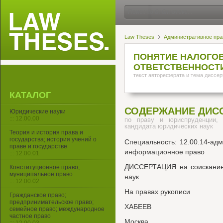
Law Theses
Административное пра
ПОНЯТИЕ НАЛОГО
ОТВЕТСТВЕННОСТИ
текст автореферата и тема диссер
КАТАЛОГ
СОДЕРЖАНИЕ ДИС
Юридические науки
::: 12.00.00
по праву и юриспруденции, 
кандидата юридических наук
Теория и история права и
государства; история учений о
Специальность: 12.00.14-ад
праве и государстве
информационное право
::: 12.00.01
ДИССЕРТАЦИЯ на соискание 
Конституционное право;
муниципальное право
наук
::: 12.00.02
На правах рукописи
Гражданское право;
предпринимательское право;
ХАБЕЕВ
семейное право; международное
частное право
Москва