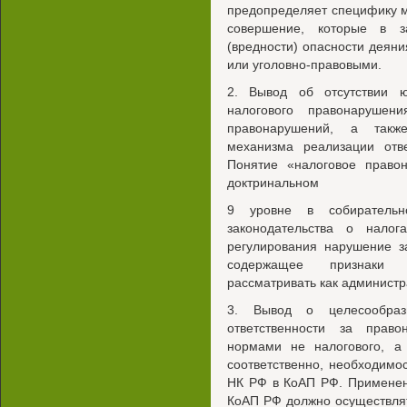
предопределяет специфику м
совершение, которые в з
(вредности) опасности деян
или уголовно-правовыми.
2. Вывод об отсутствии 
налогового правонарушен
правонарушений, а также
механизма реализации отве
Понятие «налоговое право
доктринальном
9 уровне в собиратель
законодательства о нало
регулирования нарушение з
содержащее признаки у
рассматривать как админист
3. Вывод о целесообраз
ответственности за прав
нормами не налогового, а 
соответственно, необходимо
НК РФ в КоАП РФ. Применени
КоАП РФ должно осуществлят