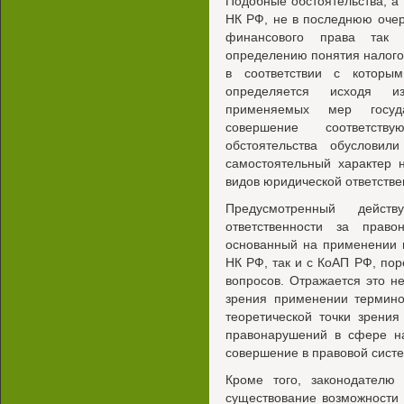
Подобные обстоятельства, а 
НК РФ, не в последнюю очер
финансового права так 
определению понятия налого
в соответствии с которы
определяется исходя и
применяемых мер госуда
совершение соответст
обстоятельства обусловил
самостоятельный характер н
видов юридической ответстве
Предусмотренный действ
ответственности за прав
основанный на применении м
НК РФ, так и с КоАП РФ, по
вопросов. Отражается это не
зрения применении термино
теоретической точки зрени
правонарушений в сфере на
совершение в правовой систе
Кроме того, законодателю
существование возможности