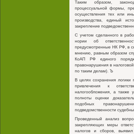
Таким образом, законо
процессуальной формы, пр
осуществления тех или ины
производства, единый исто
закрепление подведомственн
С учетом сделанного в раб
нории об ответственно
предусмотренные НК РФ, в 
мнению, равным образом сп
КоАП РФ единого порядка
правонарушения в налоговой 
по таким делам). Ъ
В целях сохранения логики
привлечения к ответс
налогообложения, а также 
полноты оценки доказател
подобных правонаруш
подведомственности судебны
Проведенный анализ вопро
закрепляющих меры ответс
налогов и сборов, выявил