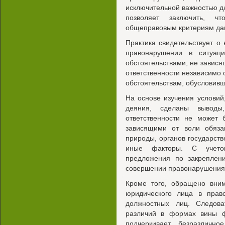
исключительной важностью д
позволяет заключить, ч
общеправовым критериям дан
Практика свидетельствует о
правонарушении в ситуаци
обстоятельствами, не завис
ответственности независимо о
обстоятельствам, обусловив
На основе изучения условий
деяния, сделаны выводы
ответственности не может 
зависящими от воли обяза
природы, органов государств
иные факторы. С учетом
предложения по закреплен
совершении правонарушения
Кроме того, обращено вни
юридического лица в прав
должностных лиц. Следова
различий в формах вины ф
подчеркивает безразличн