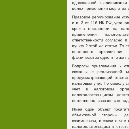
однозначной квалификации
целях применения мер ответс
Правовое регулирование усло
и п. 2 ст. 116 НК РФ, устан
сроков постановки на нало
привлечения налогопла
ответственности согласно п
пункту 2 этой же статьи. То 
повторного привлечения 
фактически за одно и то же 
Вопросы привлечения к от
связаны с реализацией 
предусматривающей ответст
налоговый учет. По смыслу с
учет в налоговом орга
налогоплательщиком деяте
естественно, связано с непод
Имея один объект посягат
объективной стороны, д
взаимосвязи, в связи с чем
налогоплательщика к ответс