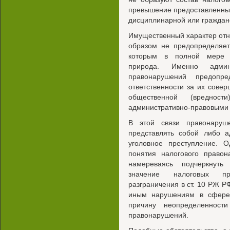
превышение предоставленны
дисциплинарной или гражданс
Имущественный характер от
образом не предопределяет
которым в полной мере с
природа. Именно админи
правонарушений предопр
ответственности за их совер
общественной (вреднос
административно-правовыми 
В этой связи правонаруш
представлять собой либо а
уголовное преступление. О
понятия налогового правон
намереваясь подчеркнуть
значение налоговых пр
разграничения в ст. 10 РЖ Р
иным нарушениям в сфере
причину неопределенност
правонарушений.