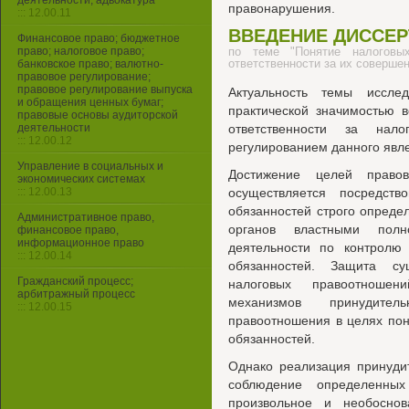
деятельности, адвокатура
правонарушения.
::: 12.00.11
ВВЕДЕНИЕ ДИССЕ
Финансовое право; бюджетное
право; налоговое право;
по теме "Понятие налоговы
ответственности за их соверше
банковское право; валютно-
правовое регулирование;
правовое регулирование выпуска
Актуальность темы иссле
и обращения ценных бумаг;
практической значимостью 
правовые основы аудиторской
деятельности
ответственности за нал
::: 12.00.12
регулированием данного явл
Управление в социальных и
Достижение целей правов
экономических системах
::: 12.00.13
осуществляется посредст
обязанностей строго опреде
Административное право,
органов властными пол
финансовое право,
информационное право
деятельности по контролю
::: 12.00.14
обязанностей. Защита с
Гражданский процесс;
налоговых правоотношен
арбитражный процесс
механизмов принудител
::: 12.00.15
правоотношения в целях по
обязанностей.
Однако реализация принуди
соблюдение определенных
произвольное и необоснов