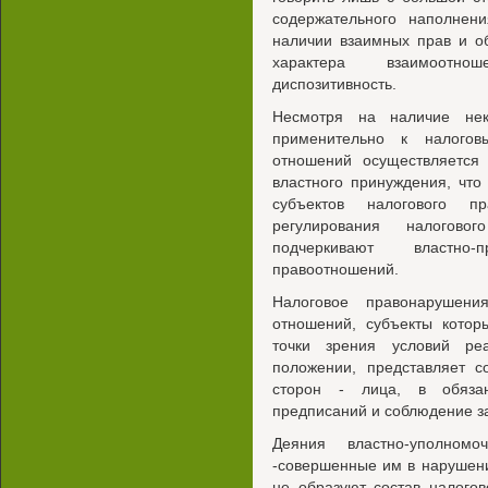
содержательного наполнен
наличии взаимных прав и об
характера взаимоотно
диспозитивность.
Несмотря на наличие неко
применительно к налогов
отношений осуществляется 
властного принуждения, что
субъектов налогового п
регулирования налогово
подчеркивают властно-
правоотношений.
Налоговое правонарушени
отношений, субъекты котор
точки зрения условий ре
положении, представляет с
сторон - лица, в обязан
предписаний и соблюдение з
Деяния властно-уполном
-совершенные им в нарушен
не образуют состав налого