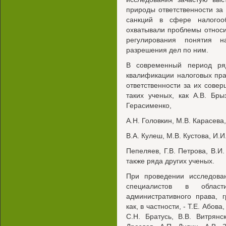
природы ответственности з
санкций в сфере налогоо
охватывали проблемы относ
регулирования понятия н
разрешения дел по ним.
В современный период ря
квалификации налоговых пр
ответственности за их сове
таких ученых, как А.В. Брыз
Герасименко,
A.Н. Головкин, М.В. Карасева
B.А. Кулеш, М.В. Кустова, И.И
Пепеляев, Г.В. Петрова, В.И.
также ряда других ученых.
При проведении исследова
специалистов в облас
административного права, г
как, в частности, - Т.Е. Абова
С.Н. Братусь, В.В. Витрянс