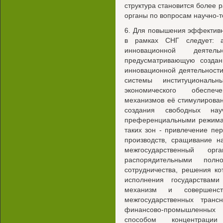
структура становится более
органы по вопросам научно-т
6. Для повышения эффективн
в рамках СНГ следует: а
инновационной деятель
предусматривающую создан
инновационной деятельности
системы институциональн
экономического обеспеч
механизмов её стимулирован
создания свободных нау
преференциальными режимам
таких зон - привлечение пе
производств, сращивание н
межгосударственный ор
распорядительными пол
сотрудничества, решения к
исполнения государствам
механизм и совершенст
межгосударственных тран
финансово-промышленны
способом концентрации