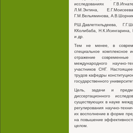
исследованиях Г.В.Игнат
Л.М.Энтина, Е.Г.Моисеев
Г.М.Вельяминова, А.В.Шорник
Р.Ш.Давлетгильдеева, Г.Г.
ККолибаба, Н.К.Исингарина, 
и др.
Тем не менее, в совреме
специальное комплексное и
отражение современные 
международного научно-тех
участников СНГ. Настояще
трудов кафедры конституцио
государственного университе
Цель, задачи и предме
диссертационного исслед
существующих в науке межд
регулирования научно-технич
их восполнение в форме пр
на повышение эффективности
целом.