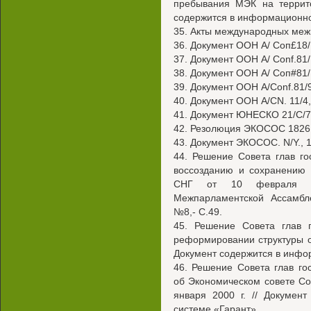
пребывания МЭК на террито
содержится в информационно
35. Акты международных меж
36. Документ ООН А/ Соп£18/ P
37. Документ ООН А/ Conf.81/ 
38. Документ ООН А/ Соп#81/ Р
39. Документ ООН A/Conf.81/9,
40. Документ ООН A/CN. 11/4, 1
41. Документ ЮНЕСКО 21/С/72,
42. Резолюция ЭКОСОС 1826 (L
43. Документ ЭКОСОС. N/Y., 19
44. Решение Совета глав г
воссозданию и сохранению 
СНГ от 10 февраля 199
Межпарламентской Ассамбле
№8,- С.49.
45. Решение Совета глав 
реформировании структуры ор
Документ содержится в инфо
46. Решение Совета глав г
об Экономическом совете Со
января 2000 г. // Докумен
системе «Гарант».