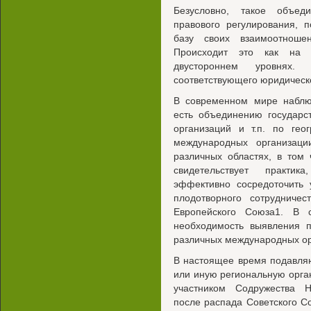
Безусловно, такое объед
правового регулирования, 
базу своих взаимоотноше
Происходит это как на у
двустороннем уровнях.
соответствующего юридическ
В современном мире наблюд
есть объединению государс
организаций и т.п. по гео
международных организаци
различных областях, в том 
свидетельствует практи
эффективно сосредоточить 
плодотворного сотрудниче
Европейского Союза1. В 
необходимость выявления п
различных международных ор
В настоящее время подавляю
или иную региональную орга
участником Содружества Н
после распада Советского С