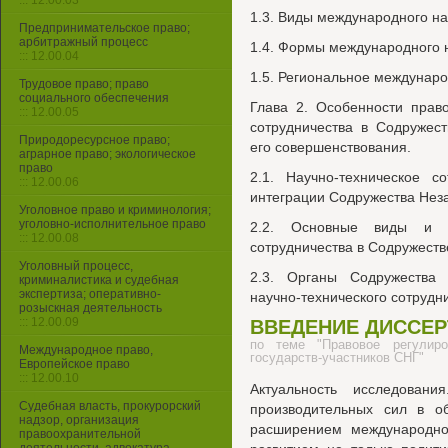
::: 12.00.03
1.3. Виды международного на
Предпринимательское право;
арбитражный процесс
1.4. Формы международного н
::: 12.00.04
1.5. Региональное междунаро
Трудовое право; право
социального обеспечения
Глава 2. Особенности право
::: 12.00.05
сотрудничества в Содружес
Природоресурсное право;
его совершенствования.
аграрное право; экологическое
право
2.1. Научно-техническое с
::: 12.00.06
интеграции Содружества Неза
Уголовное право и криминология;
уголовно-исполнительное право
2.2. Основные виды и п
::: 12.00.08
сотрудничества в Содружеств
Уголовный процесс,
2.3. Органы Содружества
криминалистика и судебная
экспертиза; оперативно-
научно-технического сотрудн
розыскная деятельность
::: 12.00.09
ВВЕДЕНИЕ ДИССЕ
по теме "Правовое регулиров
Международное право,
государств-участников СНГ"
Европейское право
::: 12.00.10
Актуальность исследован
Судебная власть, прокурорский
производительных сил в о
надзор, организация
расширением международног
правоохранительной