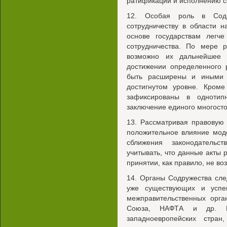
ратификации и исполнению со
12. Особая роль в Содру
сотрудничеству в области н
основе государствам легч
сотрудничества. По мере р
возможно их дальнейшее 
достижении определенного 
быть расширены и иными с
достигнутом уровне. Кроме
зафиксированы в однотип
заключение единого многосто
13. Рассматривая правовую 
положительное влияние мод
сближения законодательст
учитывать, что данные акты 
принятии, как правило, не во
14. Органы Содружества сле
уже существующих и успе
межправительственных орга
Союза, НАФТА и др. Ка
западноевропейских стра