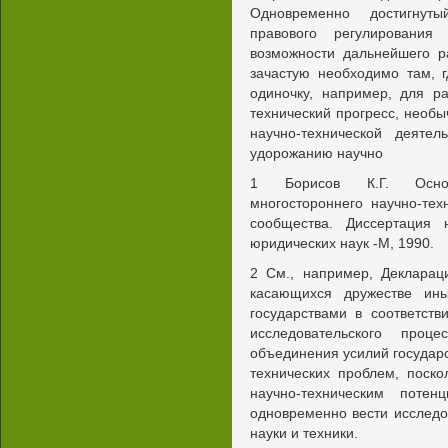
Одновременно достигнуты
правового регулирования
возможности дальнейшего р
зачастую необходимо там, г
одиночку, например, для р
технический прогресс, нео
научно-технической деят
удорожанию научно
1 Борисов К.Г. Основ
многостороннего научно-тех
сообщества. Диссертация 
юридических наук -М, 1990.
2 См., например, Декларац
касающихся дружестве ин
государствами в соответст
исследовательского проц
объединения усилий государ
технических проблем, поск
научно-техническим поте
одновременно вести исслед
науки и техники.