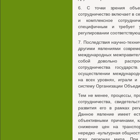
6. С точки зрения объек
сотрудничество включает в се
и комплексное сотруднич
специфичным и требует 
регулировании соответствую
7. Последствия научно-техни
другими явлениями совреме
международных межправител
собой довольно распро
сотрудничества государст
осуществлении международн
на всех уровнях, играли и
систему Организации Объед
Тем не менее, процессы, пр
сотрудничества, свидетельс
развития его в рамках рег
Данное явление имеет ест
объективными причинами, к
снижение цен на транспорт
нередко -культурная общност
всех регионах мира. При