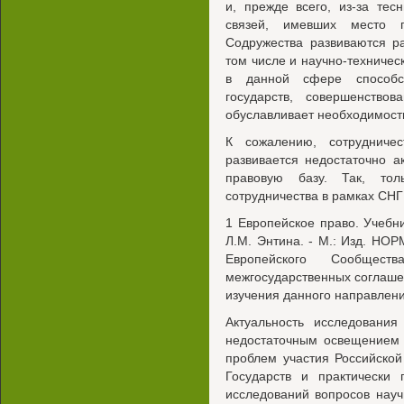
и, прежде всего, из-за тес
связей, имевших место 
Содружества развиваются р
том числе и научно-техничес
в данной сфере способс
государств, совершенство
обуславливает необходимост
К сожалению, сотрудничест
развивается недостаточно 
правовую базу. Так, тол
сотрудничества в рамках СНГ
1 Европейское право. Учебни
Л.М. Энтина. - М.: Изд. НОР
Европейского Сообщест
межгосударственных соглаше
изучения данного направлени
Актуальность исследовани
недостаточным освещением 
проблем участия Российско
Государств и практически 
исследований вопросов науч