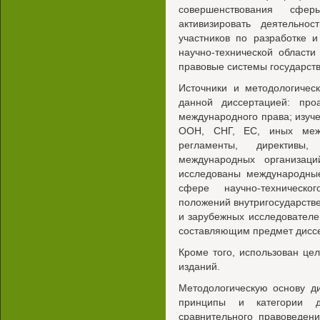
совершенствования сфер
активизировать деятельнос
участников по разработке 
научно-технической област
правовые системы государств
Источники и методологичес
данной диссертацией: про
международного права; изуч
ООН, СНГ, ЕС, иных межд
регламенты, директивы
международных организаци
исследованы международные
сфере научно-техническо
положений внутригосударстве
и зарубежных исследователе
составляющим предмет диссе
Кроме того, использован це
изданий.
Методологическую основу д
принципы и категории ди
сравнительного правоведени