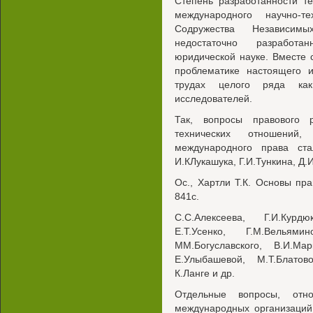
Степень разработанности т
международного научно-т
Содружества Независим
недостаточно разработ
юридической науке. Вместе 
проблематике настоящего 
трудах целого ряда как
исследователей.
Так, вопросы правового 
технических отношений
международного права ст
И.КЛукашука, Г.И.Тункина, Д.
Ос., Хартли Т.К. Основы пра
841с.
С.С.Алексеева, Г.И.Курд
Е.Т.Усенко, Г.М.Вельями
ММ.Богуславского, В.И.Мар
Е.Улыбашевой, М.Т.Блатов
К.Ланге и др.
Отдельные вопросы, отн
международных организаций