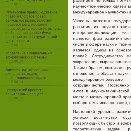
деятельности, адвокатура
развитием не только полити
::: 12.00.11
научно-технических связей 
международное научно-техни
Финансовое право; бюджетное
право; налоговое право;
банковское право; валютно-
Уровень развития государ
правовое регулирование;
развития их научно-технич
правовое регулирование выпуска
интернационализации жизн
и обращения ценных бумаг;
правовые основы аудиторской
является факт развития меж
деятельности
числе в сфере науки и техни
::: 12.00.12
является одним из осново
Управление в социальных и
права2. Сотрудничество м
экономических системах
::: 12.00.13
закрепления, выражающегося
Таким образом, возникает г
Административное право,
отношения в области науки,
финансовое право,
информационное право
международно-правового 
::: 12.00.14
сотрудничества. Постоянн
Гражданский процесс;
актов в научно-техническо
арбитражный процесс
места в международной пра
::: 12.00.15
выбора темы исследования, 
Настоящий уровень развити
успехах, достигнутых гос
позволяющих быстро и эффе
теоретические задачи, 