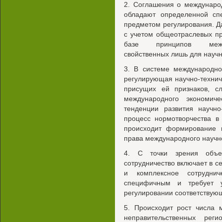
2. Соглашения о междунаро
обладают определенной сп
предметом регулирования. Д
с учетом общеотраслевых п
базе принципов междун
свойственных лишь для науч
3. В системе международно
регулирующая научно-техниче
присущих ей признаков, сл
международного экономиче
тенденции развития научно
процесс нормотворчества в
происходит формирование 
права международного научно
4. С точки зрения объек
сотрудничество включает в се
и комплексное сотруднич
специфичным и требует 
регулировании соответствую
5. Происходит рост числа 
неправительственных рег