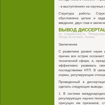
- в выступлениях на научных
Структура работы. Струк
обусловлена целью и зад
введения, двух глав и заключ
ВЫВОД ДИССЕРТА
по специальности "Междунаро
Ленар Асхатович, Казань
Заключение
С развитием уровня науки 
причин все острее осознают
технической сфере, и, прежд
эффективно развивать св
последствиями НТП. В связ
нормы, регулирующие отноше
Проведенный в диссертаци
сделать следующие выводы:
1. В системе международно
регулирующих научно-техниче
присущих им признаков, сл