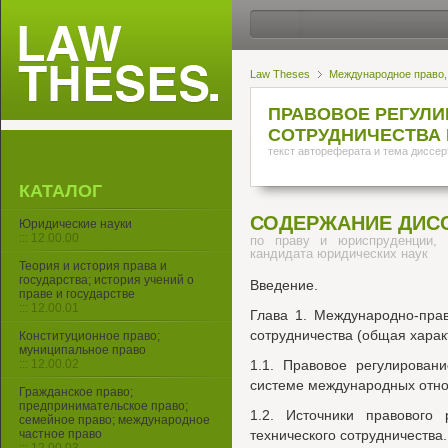
Law Theses
Международное право,
ПРАВОВОЕ РЕГУЛИ
СОТРУДНИЧЕСТВА 
текст автореферата и тема диссер
КАТАЛОГ
СОДЕРЖАНИЕ ДИС
Юридические науки
::: 12.00.00
по праву и юриспруденции, 
кандидата юридических наук
Теория и история права и
государства; история учений о
Введение.
праве и государстве
::: 12.00.01
Глава 1. Международно-прав
сотрудничества (общая харак
Конституционное право;
муниципальное право
::: 12.00.02
1.1. Правовое регулировани
системе международных отн
Гражданское право;
предпринимательское право;
1.2. Источники правового 
семейное право; международное
частное право
технического сотрудничества.