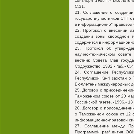
сентября 1998 г.// Бюллете
С.31.
21. Соглашение о создании
государств-участников СНГ от
в информационно* правовой 
22. Протокол о внесении и
создании зоны свободной т
содержится в информационно
23. Протокол об утвержд
научно-техническом совет
вестник Совета глав госуд
Содружество. 1992,- №5.- С.4
24. Соглашение Республик
Республикой Ка-4 захстан о 
Бюллетень международных дог
25. Договор о присоединени
Таможенном союзе от 29 мар
Российской газете. -1996.- 13
26. Договор о присоединени
о Таможенном союзе от 12 ф
информационно-правовой сис
27. Соглашение между Пр
Программой раз* вития ООН