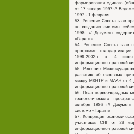
формирования единого (общ
от 17 января 1997г.// Ведом
1997.- 1 февраля.
53. Решение Совета глав пр
по созданию системы сейсм
1998г. // Документ содерж
«Гарант».
54. Решение Совета глав п
программе стандартизации
1999-2002гг. от 4 июня
информационно-правовой сис
55. Решение Межгосударств
развитию об основных прин
между МКНТР и МААН от 4 де
информационно-правовой сис
56. План первоочередных м
технологического простран
октября 1996 г.// Докумен
системе «Гарант».
57. Концепция экономическо
участников СНГ от 28 мар
информационно-правовой сис