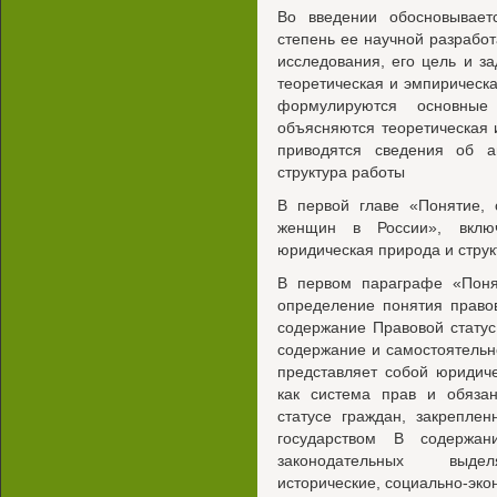
Во введении обосновываетс
степень ее научной разрабо
исследования, его цель и за
теоретическая и эмпирическа
формулируются основные
объясняются теоретическая 
приводятся сведения об ап
структура работы
В первой главе «Понятие, 
женщин в России», вклю
юридическая природа и струк
В первом параграфе «Поня
определение понятия право
содержание Правовой стату
содержание и самостоятельн
представляет собой юридиче
как система прав и обяза
статусе граждан, закрепле
государством В содержан
законодательных выделя
исторические, социально-эко