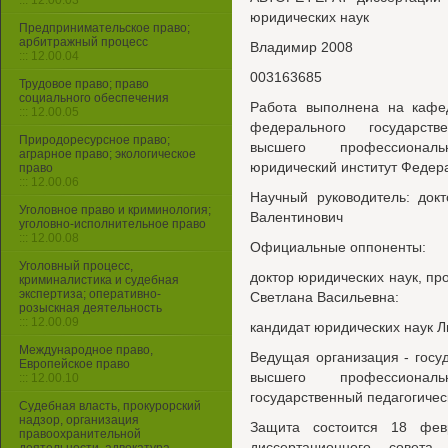
::: 12.00.03
юридических наук
Предпринимательское право;
арбитражный процесс
Владимир 2008
::: 12.00.04
003163685
Трудовое право; право
социального обеспечения
Работа выполнена на кафед
::: 12.00.05
федерального государств
Природоресурсное право;
высшего профессиональ
аграрное право; экологическое
юридический институт Федер
право
::: 12.00.06
Научный руководитель: док
Уголовное право и криминология;
Валентинович
уголовно-исполнительное право
::: 12.00.08
Официальные оппоненты:
Уголовный процесс,
доктор юридических наук, п
криминалистика и судебная
экспертиза; оперативно-
Светлана Васильевна:
розыскная деятельность
::: 12.00.09
кандидат юридических наук 
Международное право,
Ведущая организация - госу
Европейское право
высшего профессиональ
::: 12.00.10
государственный педагогичес
Судебная власть, прокурорский
надзор, организация
Защита состоится 18 фе
правоохранительной
диссертационного сове