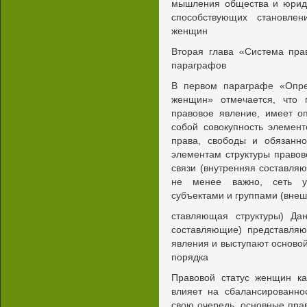
мышления общества и юриди
способствующих становлен
женщин
Вторая глава «Система пра
параграфов
В первом параграфе «Опре
женщин» отмечается, что 
правовое явление, имеет о
собой совокупность элемен
права, свободы и обязанн
элементам структуры правов
связи (внутренняя составляю
не менее важно, сеть ус
субъектами и группами (внеш
ставляющая структуры) Да
составляющие) представляю
явления и выступают основой
порядка
Правовой статус женщин ка
влияет на сбалансированно
свою очередь, основные пра