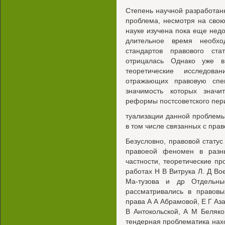
Степень научной разработан
проблема, несмотря на свою
науке изучена пока еще недо
длительное время необход
стандартов правового ст
отрицалась Однако уже 
теоретические исследова
отражающих правовую спец
значимость которых значи
реформы постсоветского пери
туализации данной проблемы
в том числе связанных с пра
Безусловно, правовой статус
правоеой феномен в разн
частности, теоретические п
работах Н В Витрука Л. Д Во
Ма-тузова и др Отдельны
рассматривались в правовы
права А А Абрамовой, Е Г Аз
В Антокольской, А М Беляк
тендерная проблематика нах