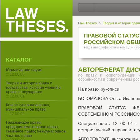
Law Theses
Теория и история права
ПРАВОВОЙ СТАТУС
РОССИЙСКОМ ОБЩ
текст автореферата и тема диссер
КАТАЛОГ
АВТОРЕФЕРАТ ДИС
Юридические науки
::: 12.00.00
по праву и юриспруденции 
особенности в современном ро
Теория и история права и
государства; история учений о
На правах рукописи
праве и государстве
::: 12.00.01
БОГОМАЗОВА Ольга Иванов
Конституционное право;
ПРАВОВОЙ СТАТУС Ж
муниципальное право
::: 12.00.02
СОВРЕМЕННОМ РОССИЙСК
Гражданское право;
Специальность 12 00 01 - 
предпринимательское право;
история учений о праве и гос
семейное право; международное
частное право
АВТОРЕФЕРАТ диссертации н