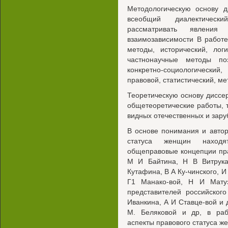
Методологическую основу д
всеобщий диалектическ
рассматривать явлени
взаимозависимости В работ
методы, исторический, лог
частнонаучные методы поз
конкретно-социологический
правовой, статистический, м
Теоретическую основу диссе
общетеоретические работы, 
видных отечественных и зар
В основе понимания и авто
статуса женщин находя
общеправовые концепции пра
М И Байтина, Н В Витрука
Кутафина, В А Ку-чинского, И
Г1 Манако-вой, Н И Мату
представителей российског
Иванкина, А И Ставце-вой и 
М. Беляковой и др, в раб
аспекты правового статуса ж