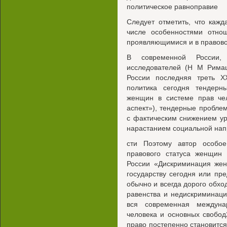
политическое равноправие
Следует отметить, что кажд
числе особенностями отн
проявляющимися и в правово
В современной России,
исследователей (Н М Рима
России последняя треть 
политика сегодня тендер
женщин в системе прав че
аспект»), тендерные проблем
с фактическим снижением у
нарастанием социальной на
сти Поэтому автор особо
правового статуса женщин 
России «Дискриминация жен
государству сегодня или пр
обычно и всегда дорого обхо
равенства и недискриминаци
вся современная междуна
человека и основных свобод
право постепенно становитс