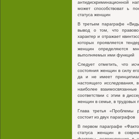
антидискриминационной на
может способствоват ь по
статуса женщин
В третьем параграфе «Виды
вывод о том, что правово
характер и отражает квинтэ
которых проявляется тенде
женщин определяются мн
выполняемых ими функций
Следует отметить, что ис
состояния женщин в силу ег
да и не имеет принципиал
настоящего исследования, в
наиболее взаимосвязанные
соответствии с этим в дисс
женщин в семье, в трудовых 
Глава третья «Проблемы р
состоит из двух параграфов
В первом параграфе «Факто
статуса женщин в соврем
факторы, осложняющие в н