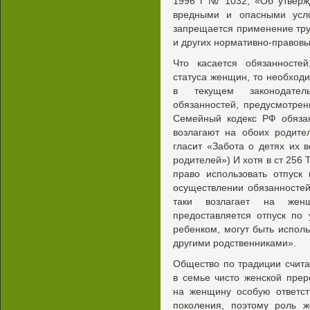
1996 г № 1032, «Об утверж
вредными и опасными усло
запрещается применение тр
и других нормативно-правовы
Что касается обязанносте
статуса женщин, то необходи
в текущем законодател
обязанностей, предусмотре
Семейный кодекс РФ обязан
возлагают на обоих родите
гласит «Забота о детях их 
родителей») И хотя в ст 256 
право использовать отпуск
осуществлении обязанностей
таки возлагает на же
предоставляется отпуск по
ребенком, могут быть испол
другими родственниками».
Общество по традиции счит
в семье чисто женской прер
на женщину особую ответст
поколения, поэтому роль 