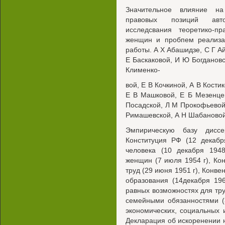
Значительное влияние на
правовых позиций авто
исследсвания теоретико-пр
женщин и пробпем реализац
работы. А X Абашидзе, С Г А
Е Баскаковой, И Ю Богдановс
Клименко-
вой, Е В Кочкиной, А В Кости
Е В Машковой, Е Б Мезенце
Посадской, Л М Прокофьевой
Римашевской, А Н Шабановой
Эмпирическую базу диссе
Конституция РФ (12 декабр
человека (10 декабря 1948
женщин (7 июля 1954 г), Ко
труд (29 июня 1951 г), Конве
образования (14декабря 19
равных возможностях для тр
семейными обязанностями (
экономических, социальных и
Декларация об искоренении 