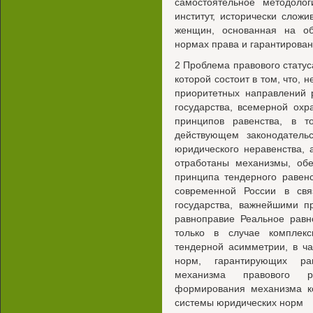
самостоятельное методоло
институт, исторически слож
женщин, основанная на об
нормах права и гарантирован
2 Проблема правового стату
которой состоит в том, что, 
приоритетных направлений 
государства, всемерной ох
принципов равенства, в 
действующем законодатель
юридического неравенства, 
отработаны механизмы, об
принципа тендерного равен
современной России в свя
государства, важнейшими п
равноправие Реальное равн
только в случае комплек
тендерной асимметрии, в ча
норм, гарантирующих ра
механизма правового р
формирования механизма ко
системы юридических норм