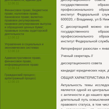
деятельности, адвокатура
::: 12.00.11
государственном обра
профессионального обра
Финансовое право; бюджетное
право; налоговое право;
институт Федеральной слу
банковское право; валютно-
600020, г Владимир, ул Б Ниж
правовое регулирование;
правовое регулирование выпуска
С диссертацией можно озн
и обращения ценных бумаг;
правовые основы аудиторской
государственного обра
деятельности
профессионального обра
::: 12.00.12
институт Федеральной служб
Управление в социальных и
экономических системах
Автореферат разослан « янва
::: 12.00.13
Ученый секретарь //
Административное право,
финансовое право,
диссертационного совета
информационное право
::: 12.00.14
кандидат юридических наук, д
Гражданский процесс;
ОБЩАЯ ХАРАКТЕРИСТИКА 
арбитражный процесс
::: 12.00.15
Актуальность темы исследо
является одной из центральн
с античности и до нашего в
длительный путь осмыслени
правового статуса, в том чи