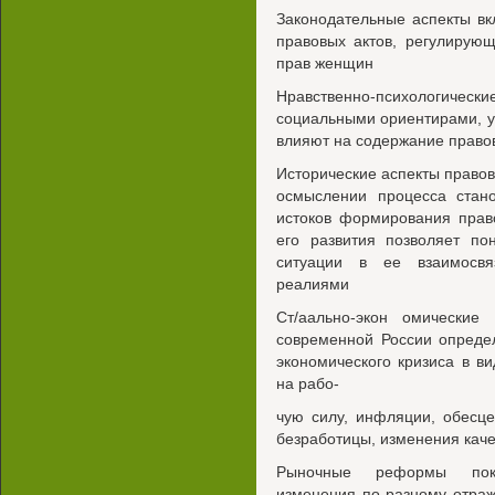
Законодательные аспекты вк
правовых актов, регулирую
прав женщин
Нравственно-психологическ
социальными ориентирами, у
влияют на содержание право
Исторические аспекты правов
осмыслении процесса стано
истоков формирования прав
его развития позволяет по
ситуации в ее взаимосв
реалиями
Ст/аально-экон омические
современной России опреде
экономического кризиса в в
на рабо-
чую силу, инфляции, обесц
безработицы, изменения каче
Рыночные реформы показ
изменения по-разному отра