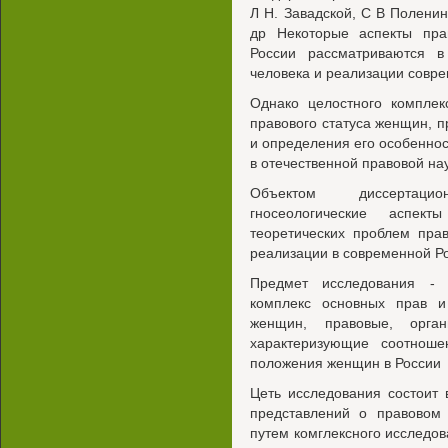
Л Н. Завадской, С В Полени
др Некоторые аспекты пра
России рассматриваются 
человека и реализации совре
Однако целостного комплек
правового статуса женщин, п
и определения его особенно
в отечественной правовой нау
Объектом диссертаци
гносеологические аспект
теоретических проблем пра
реализации в современной Р
Предмет исследования - 
комплекс основных прав и
женщин, правовые, орга
характеризующие соотноше
положения женщин в России
Цеть исследования состоит 
представлений о правовом
путем комглексного исследо