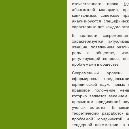
отечественного права (д
абсолютной монархии, пр
капитализма, советское пр
анализируются специфическ
характерные для каждого эта
В частности, современна
характеризуется актуали
женщин, появлением разли
роль в обществе, изме
регулирующей вопросы, не
проблемами в обществе
Современный уровень с
сформировал предпосыл
юридической науке новых к
правовое положение женщ
которых является велением
предметом юридической нау
ученых остается. В связ
теоретических разработок 
проблемой юридической н
тендерной асимметрии, в 