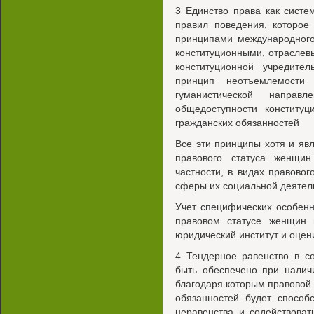
3 Единство права как сист
правил поведения, которое
принципами международного
конституционными, отраслев
конституционной учредител
принцип неотъемлемости
гуманистической напра
общедоступности конститу
гражданских обязанностей
Все эти принципы хотя и яв
правового статуса женщи
частности, в видах правово
сферы их социальной деятел
Учет специфических особен
правовом статусе женщин 
юридический институт и оцен
4 Тендерное равенство в с
быть обеспечено при налич
благодаря которым правовой 
обязанностей будет способ
неравенства и содействова