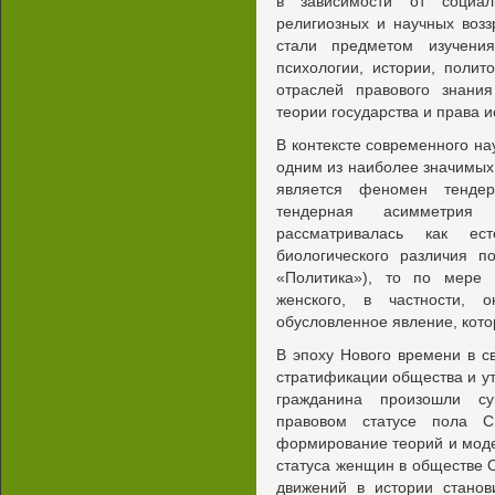
в зависимости от социальн
религиозных и научных воз
стали предметом изучени
психологии, истории, полит
отраслей правового знани
теории государства и права и
В контексте современного на
одним из наиболее значимых
является феномен тендер
тендерная асимметрия
рассматривалась как ест
биологического различия п
«Политика»), то по мере
женского, в частности, 
обусловленное явление, кот
В эпоху Нового времени в с
стратификации общества и у
гражданина произошли су
правовом статусе пола С
формирование теорий и моде
статуса женщин в обществе
движений в истории станов