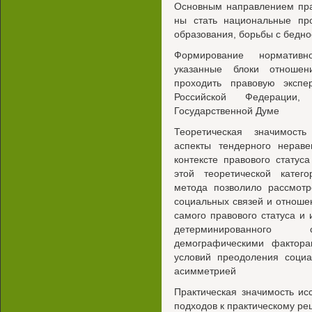
Основным направлением пра
ны стать национальные про
образования, борьбы с бедн
Формирование нормативн
указанные блоки отношен
проходить правовую экспе
Российской Федерации
Государственной Думе
Теоретическая значимость
аспекты тендерного нераве
контексте правового стату
этой теоретической катего
метода позволило рассмотр
социальных связей и отноше
самого правового статуса и и
детерминированного со
демографическими фактор
условий преодоления социа
асимметрией
Практическая значимость ис
подходов к практическому ре