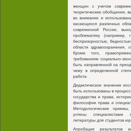
женщин с учетом совреме
теоретические обобщения, в
во внимание и использованы
касающихся различных обла
современной России, вых
проблематику (например, 
беспризорностью, бедностью
области здравоохранения, 
Кроме того, правопримен
требованиям социально-экон
быть направленной на прео
чему в определенной степ
работа
Дидактическое значение ис
быть использованы в процесс
государства и права, истори
философии права и специал
Методологические приемы,
учтены специалистами п
литературы для студентов ю
Апробация результатов и