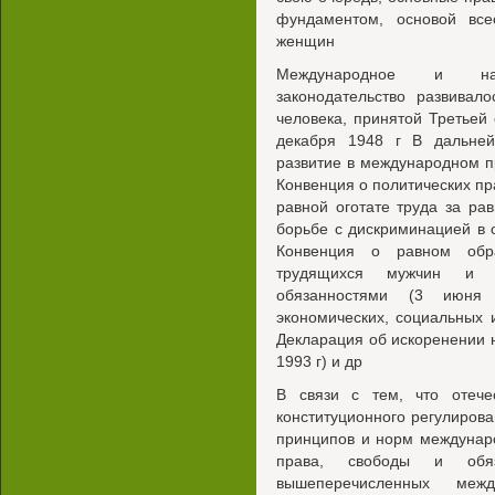
фундаментом, основой всес
женщин
Международное и наци
законодательство развивал
человека, принятой Третье
декабря 1948 г В дальне
развитие в международном пра
Конвенция о политических пр
равной оготате труда за ра
борьбе с дискриминацией в о
Конвенция о равном обр
трудящихся мужчин и 
обязанностями (3 июня
экономических, социальных и
Декларация об искоренении 
1993 г) и др
В связи с тем, что отече
конституционного регулиров
принципов и норм междунаро
права, свободы и обяз
вышеперечисленных межд