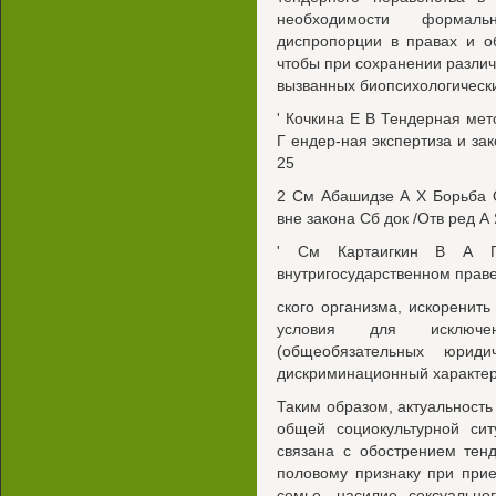
необходимости формаль
диспропорции в правах и о
чтобы при сохранении различ
вызванных биопсихологическ
' Кочкина Е В Тендерная мет
Г ендер-ная экспертиза и за
25
2 См Абашидзе А X Борьба 
вне закона Сб док /Отв ред А
' См Картаигкин В А П
внутригосударственном праве
ского организма, искорени
условия для исключ
(общеобязательных юриди
дискриминационный характе
Таким образом, актуальность
общей социокультурной сит
связана с обострением тен
половому признаку при прие
семье, насилие сексуально