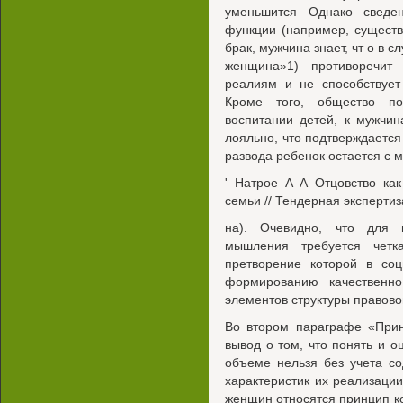
уменьшится Однако сведе
функции (например, существ
брак, мужчина знает, чт о в 
женщина»1) противоречит 
реалиям и не способствуе
Кроме того, общество п
воспитании детей, к мужчи
лояльно, что подтверждается
развода ребенок остается с 
' Натрое А А Отцовство ка
семьи // Тендерная экспертиз
на). Очевидно, что для 
мышления требуется четка
претворение которой в соц
формированию качественн
элементов структуры правово
Во втором параграфе «Прин
вывод о том, что понять и о
объеме нельзя без учета с
характеристик их реализаци
женщин относятся принцип к