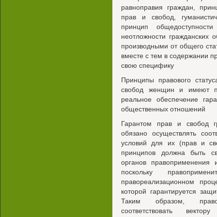
равноправия граждан, прин
прав и свобод, гуманисти
принцип общедоступност
неотложности гражданских 
производными от общего ста
вместе с тем в содержании п
свою специфику
Принципы правового стату
свобод женщин и имеют пр
реальное обеспечение гара
общественных отношений
Гарантом прав и свобод гр
обязано осуществлять соо
условий для их (прав и св
принципов должна быть св
органов правоприменения 
поскольку правопримен
правореализационном про
которой гарантируется защ
Таким образом, право
соответствовать вектору