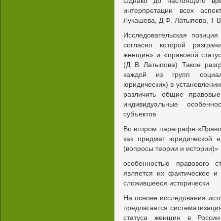
Однако до настоящего вре
интерпретации всех аспе
Лукашева, Д Ф. Латыпова, Т 
Исследовательская позиция
согласно которой разгра
женщин» и «правовой стату
(Д В Латыпова) Такое разг
каждой из групп социал
юридических) в установлени
различить общие правовые
индивидуальные особенно
субъектов
Во втором параграфе «Право
как предмет юридической н
(вопросы теории и истории)» 
особенностью правового 
является их фактическое и
сложившееся исторически
На основе исследования ист
предлагается систематизаци
статуса женщин в России