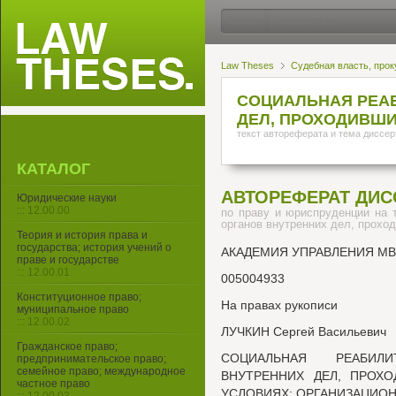
Law Theses
Судебная власть, прок
СОЦИАЛЬНАЯ РЕА
ДЕЛ, ПРОХОДИВШИ
текст автореферата и тема диссер
КАТАЛОГ
АВТОРЕФЕРАТ ДИС
Юридические науки
::: 12.00.00
по праву и юриспруденции на 
органов внутренних дел, прохо
Теория и история права и
государства; история учений о
АКАДЕМИЯ УПРАВЛЕНИЯ М
праве и государстве
::: 12.00.01
005004933
Конституционное право;
На правах рукописи
муниципальное право
::: 12.00.02
ЛУЧКИН Сергей Васильевич
Гражданское право;
СОЦИАЛЬНАЯ РЕАБИЛ
предпринимательское право;
семейное право; международное
ВНУТРЕННИХ ДЕЛ, ПРОХ
частное право
УСЛОВИЯХ: ОРГАНИЗАЦИОН