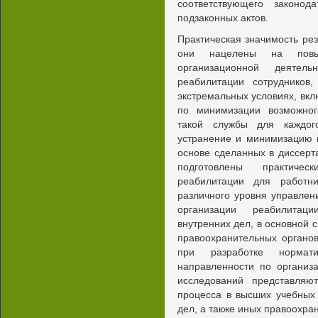
соответствующего законод
подзаконных актов.
Практическая значимость рез
они нацелены на повы
организационной деятел
реабилитации сотрудников
экстремальных условиях, вкл
по минимизации возможног
такой службы для каждого
устранение и минимизацию 
основе сделанных в диссер
подготовлены практиче
реабилитации для работн
различного уровня управле
организации реабилитац
внутренних дел, в основной 
правоохранительных органо
при разработке нормат
направленности по организа
исследований представляю
процесса в высших учебных
дел, а также иных правоохра