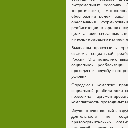
экстремальных условиях.
теоретические, методоло
обосновании целей, задач,
обеспечения формирован
реабилитации в органах вн
цели, а также связанных с н
имеющие характер научной но
Выявлены правовые и орга
системы социальной реаб
России. Это позволило выр
социальной реабилитации 
проходивших службу в экстре
условий.
Определен комплекс пра
социальной реабилитации с
позволило аргументирова
комплексности проводимых м
Изучен отечественный и зар
деятельности по социа
правоохранительных орга
авторской позиции о п