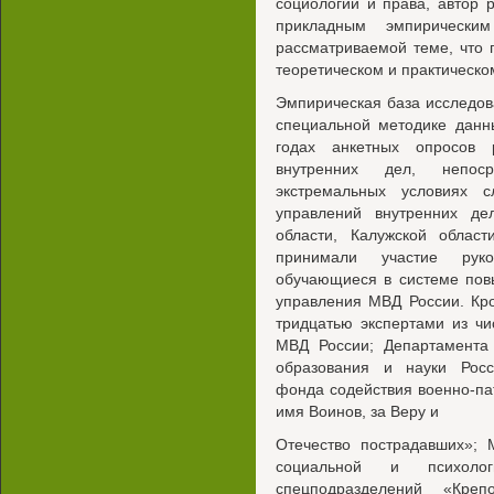
социологии и права, автор 
прикладным эмпирическим
рассматриваемой теме, что 
теоретическом и практическо
Эмпирическая база исследо
специальной методике данн
годах анкетных опросов 
внутренних дел, непос
экстремальных условиях 
управлений внутренних де
области, Калужской област
принимали участие руко
обучающиеся в системе пов
управления МВД России. Кр
тридцатью экспертами из ч
МВД России; Департамента
образования и науки Росс
фонда содействия военно-п
имя Воинов, за Веру и
Отечество пострадавших»; 
социальной и психолог
спецподразделений «Кре