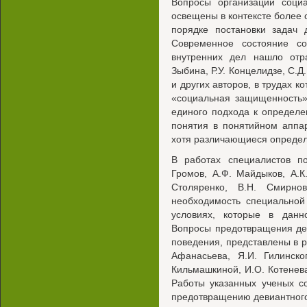
Вопросы организации социа
освещены в контексте более
порядке постановки задач 
Современное состояние со
внутренних дел нашло отр
Зыбина, Р.У. Концелидзе, С.Д
и других авторов, в трудах 
«социальная защищенность»
единого подхода к определе
понятия в понятийном аппа
хотя различающиеся опреде
В работах специалистов по
Громов, А.Ф. Майдыков, А.К
Столяренко, В.Н. Смирно
необходимость специальной
условиях, которые в данн
Вопросы предотвращения дев
поведения, представлены в ра
Афанасьева, Я.И. Гилинског
Кильмашкиной, И.О. Котенева
Работы указанных ученых с
предотвращению девиантног