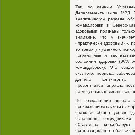
Так, по данным Управлен
Департамента тыла МВД Р
аналитическом разделе обс
командировки в Северо-Кав
здоровыми признаны тольк
внимание, что у значител
«практически здоровыми», п
во время углубленного псих
пограничные и так назыв
состоянии здоровья (36% о
командировок). Это свиде
скрытого, периода заболев
данного контингента р
превентивной направленности.
не могут быть признаны «пра
По возвращении личного с
прохождением службы в экст
снижение общего уровня здо
выполнении сотрудниками 
объективно способствует
организационного обеспечен