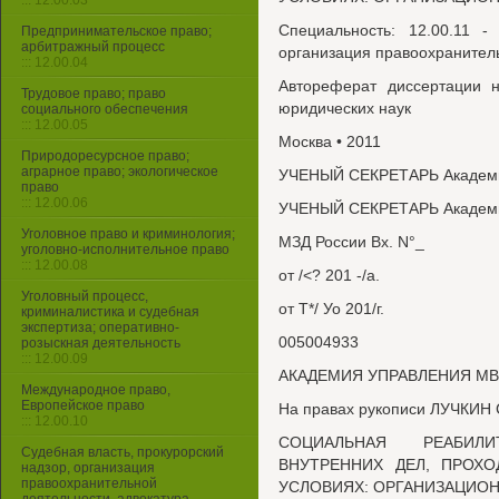
::: 12.00.03
Специальность: 12.00.11 -
Предпринимательское право;
арбитражный процесс
организация правоохранител
::: 12.00.04
Автореферат диссертации н
Трудовое право; право
юридических наук
социального обеспечения
::: 12.00.05
Москва • 2011
Природоресурсное право;
аграрное право; экологическое
УЧЕНЫЙ СЕКРЕТАРЬ Академи
право
::: 12.00.06
УЧЕНЫЙ СЕКРЕТАРЬ Академи
Уголовное право и криминология;
МЗД России Вх. N°_
уголовно-исполнительное право
::: 12.00.08
от /<? 201 -/а.
Уголовный процесс,
от Т*/ Уо 201/г.
криминалистика и судебная
экспертиза; оперативно-
005004933
розыскная деятельность
::: 12.00.09
АКАДЕМИЯ УПРАВЛЕНИЯ М
Международное право,
Европейское право
На правах рукописи ЛУЧКИН 
::: 12.00.10
СОЦИАЛЬНАЯ РЕАБИЛ
Судебная власть, прокурорский
ВНУТРЕННИХ ДЕЛ, ПРОХ
надзор, организация
правоохранительной
УСЛОВИЯХ: ОРГАНИЗАЦИОН