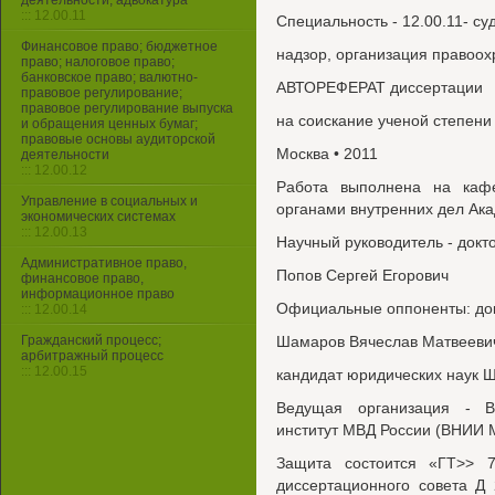
деятельности, адвокатура
::: 12.00.11
Специальность - 12.00.11- су
Финансовое право; бюджетное
надзор, организация правоох
право; налоговое право;
банковское право; валютно-
АВТОРЕФЕРАТ диссертации
правовое регулирование;
правовое регулирование выпуска
на соискание ученой степени
и обращения ценных бумаг;
правовые основы аудиторской
Москва • 2011
деятельности
::: 12.00.12
Работа выполнена на каф
Управление в социальных и
органами внутренних дел Ак
экономических системах
::: 12.00.13
Научный руководитель - докт
Административное право,
Попов Сергей Егорович
финансовое право,
информационное право
Официальные оппоненты: док
::: 12.00.14
Гражданский процесс;
Шамаров Вячеслав Матвееви
арбитражный процесс
::: 12.00.15
кандидат юридических наук 
Ведущая организация - Вс
институт МВД России (ВНИИ 
Защита состоится «ГТ>> 7
диссертационного совета Д