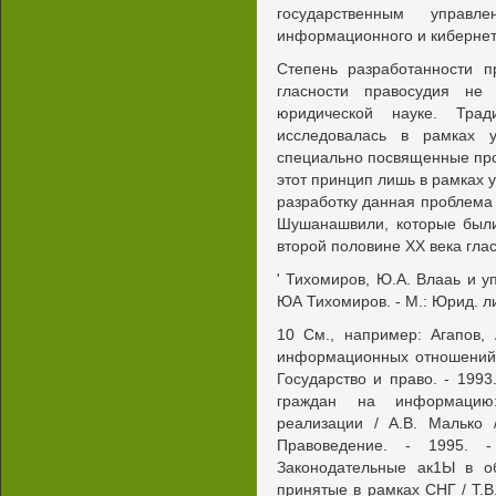
государственным управ
информационного и кибернет
Степень разработанности п
гласности правосудия не
юридической науке. Трад
исследовалась в рамках у
специально посвященные про
этот принцип лишь в рамках 
разработку данная проблема 
Шушанашвили, которые были
второй половине XX века глас
' Тихомиров, Ю.А. Влааь и 
ЮА Тихомиров. - М.: Юрид. лит
10 См., например: Агапов,
информационных отношений в
Государство и право. - 1993
граждан на информацию:
реализации / А.В. Малько 
Правоведение. - 1995. 
Законодательные ак1Ы в о
принятые в рамках СНГ / Т.В.