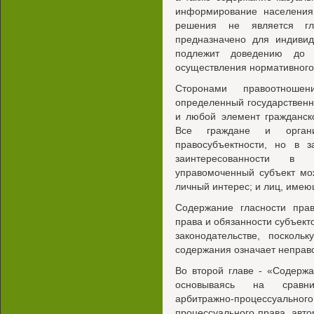
информирование населения
решения не является гла
предназначено для индивид
подлежит доведению до 
осуществления нормативного
Сторонами правоотношен
определенный государственн
и любой элемент гражданск
Все граждане и орган
правосубъектности, но в з
заинтересованности в 
управомоченный субъект мо
личный интерес; и лиц, име
Содержание гласности пра
права и обязанности субъект
законодательстве, посколь
содержания означает неправ
Во второй главе - «Содержа
основываясь на сравнит
арбитражно-процессуального,
процессуального права, авто