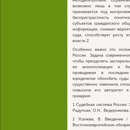
неподконтрольна. Огранич
возможно лишь в том слу
принимается под контролем
беспристрастность понят
субъектов гражданского общ
информации, снижает вероят
суда, способствует росту 
власти.2
Особенно важно это полож
России. Задача современно
чтобы преодолеть застарелы
ее монополизации и бес
проводимая в последние
юридически обособить суды 
существенно изменила отно
повысила его авторитет в
граждане
1 Судебная система России: У
Радутная, О.Н.. Ведерникова. 
2 Усачева, В. Введение / 
Восточноевропейское обозрени