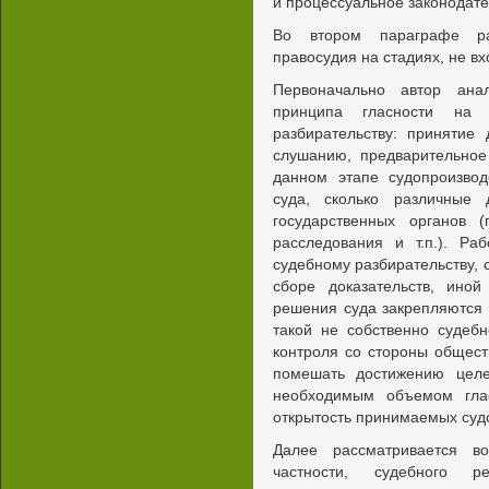
и процессуальное законодате
Во втором параграфе рас
правосудия на стадиях, не в
Первоначально автор анал
принципа гласности на 
разбирательству: принятие 
слушанию, предварительное
данном этапе судопроизвод
суда, сколько различные
государственных органов (
расследования и т.п.). Ра
судебному разбирательству, 
сборе доказательств, иной
решения суда закрепляются 
такой не собственно судеб
контроля со стороны общест
помешать достижению целе
необходимым объемом гла
открытость принимаемых судо
Далее рассматривается в
частности, судебного