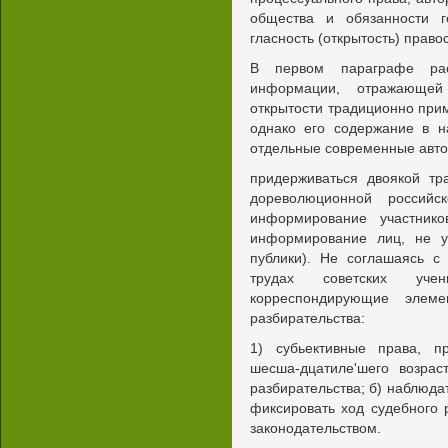
общества и обязанности г
гласность (открытость) право
В первом параграфе расс
информации, отражающей 
открытости традиционно прим
однако его содержание в н
отдельные современные авт
придерживаться двоякой тр
дореволюционной российс
информирование участнико
информирование лиц, не у
публики). Не соглашаясь с
трудах советских уче
корреспондирующие элеме
разбирательства:
1) субьективные права, 
шесша-дцатиле'шего возрас
разбирательства; б) наблюда
фиксировать ход судебного 
законодательством.