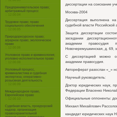
::: 12.00.03
диссертации на соискание уч
Предпринимательское право;
арбитражный процесс
Москва-2004
::: 12.00.04
Диссертация выполнена на
Трудовое право; право
судебной власти Российской
социального обеспечения
::: 12.00.05
Защита диссертации состои
Природоресурсное право;
заседании диссертационно
аграрное право; экологическое
академии правосудия 
право
::: 12.00.06
Новочеремушкинская, д. 69, з
Уголовное право и криминология;
С диссертацией можно оз
уголовно-исполнительное право
академии правосудия.
::: 12.00.08
Автореферат разослан «_» но
Уголовный процесс,
криминалистика и судебная
экспертиза; оперативно-
Научный руководитель:
розыскная деятельность
::: 12.00.09
Доктор юридических наук, п
Федерации Власенко Никола
Международное право,
Европейское право
Официальные оппоненты: док
::: 12.00.10
Михаил Михайлович Рассоло
Судебная власть, прокурорский
надзор, организация
правоохранительной
кандидат юридических наук 