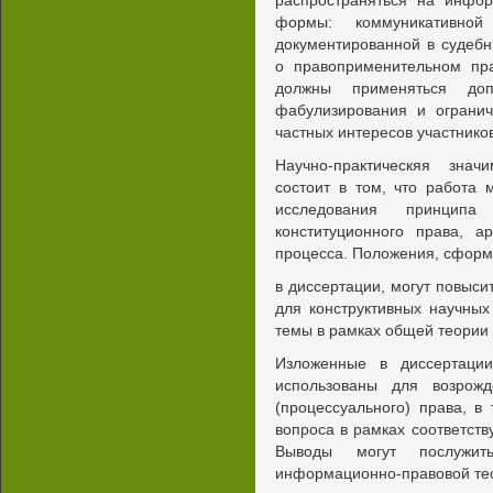
распространяться на инфо
формы: коммуникативно
документированной в судебн
о правоприменительном пр
должны применяться до
фабулизирования и огранич
частных интересов участнико
Научно-практическяя знач
состоит в том, что работа
исследования принципа
конституционного права, а
процесса. Положения, сфор
в диссертации, могут повыси
для конструктивных научных
темы в рамках общей теории 
Изложенные в диссертаци
использованы для возрож
(процессуального) права, в
вопроса в рамках соответст
Выводы могут послужит
информационно-правовой тео