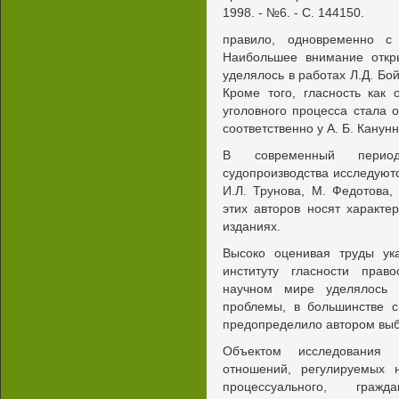
1998. - №6. - С. 144150.
правило, одновременно с
Наибольшее внимание откры
уделялось в работах Л.Д. Бой
Кроме того, гласность как
уголовного процесса стала 
соответственно у А. Б. Канун
В современный период
судопроизводства исследуютс
И.Л. Трунова, М. Федотова,
этих авторов носят характе
изданиях.
Высоко оценивая труды ука
институту гласности пра
научном мире уделялось 
проблемы, в большинстве с
предопределило автором выб
Объектом исследования я
отношений, регулируемых н
процессуального, гражд