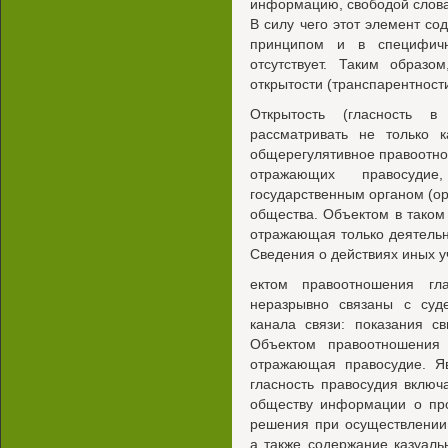
информацию, свободой слова
В силу чего этот элемент с
принципом и в специфичн
отсутствует. Таким образо
открытости (транспарентности
Открытость (гласность в
рассматривать не только 
общерегулятивное правоотно
отражающих правосудие
государственным органом (ор
общества. Объектом в тако
отражающая только деятельн
Сведения о действиях иных у
ектом правоотношения гл
неразрывно связаны с суд
канала связи: показания св
Объектом правоотношения
отражающая правосудие. Я
гласность правосудия включ
обществу информации о про
решения при осуществлении 
а также содержание казуаль