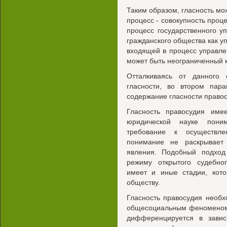
Таким образом, гласность м
процесс - совокупность про
процесс государственного у
гражданского общества как у
входящей в процесс управл
может быть неограниченный к
Отталкиваясь от данного
гласности, во втором пар
содержание гласности правос
Гласность правосудия им
юридической науке поним
требование к осуществле
понимание не раскрывает
явления. Подобный подход 
режиму открытого судебног
имеет и иные стадии, кот
обществу.
Гласность правосудия необх
общесоциальным феноменом.
дифференцируется в завис