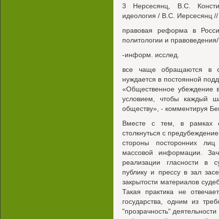
3 Нерсесянц, B.C. Консти
идеология / B.C. Иерсесянц /
правовая реформа в Росси
политологии и правоведения/
-информ. исслед.
все чаще обращаются в с
нуждается в постоянной подд
«Общественное убеждение в
условием, чтобы каждый ша
обществу», - комментируя Бе
Вместе с тем, в рамках 
столкнуться с предубеждение
стороны посторонних лиц 
массовой информации. Зач
реализации гласности в с
публику и прессу в зал зас
закрытости материалов судеб
Такая практика не отвечае
государства, одним из тре
"прозрачность" деятельности