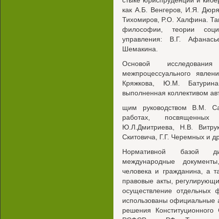
стыке юриспруденции и кибе
как А.Б. Венгеров, И.Я. Дюр
Тихомиров, P.O. Халфина. Та
философии, теории соц
управления: В.Г. Афанас
Шемакина.
Основой исследования
межпроцессуального явлени
Кряжкова, Ю.М. Батурина
выполненная коллективом авт
щим руководством В.М. Са
работах, посвященных 
Ю.Л.Дмитриева, Н.В. Витру
Скитовича, Г.Г. Черемных и др
Нормативной базой ди
международные документы
человека и гражданина, а т
правовые акты, регулирующи
осуществление отдельных ф
использованы официальные а
решения Конституционного