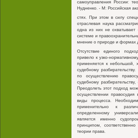
самоуправления России: те
Нудненко. - М: Российская ак
стях. При этом в силу спе
отраслевая наука рассматри
одна из них не охватывает
системе и правоохранительн
мнение о природе и формах д
Отсутствие единого подхо
привело к узко-нормативному
применяется к небольшой, 
судебному разбирательству
по осуществлению правосу
судебному разбирательству, 
Преодолеть этот подход мож
осуществлении правосудия 
виды процесса. Необходи
применительно к разли
определенному универсал
является именно судопро
принципом, соответственн
теории права.