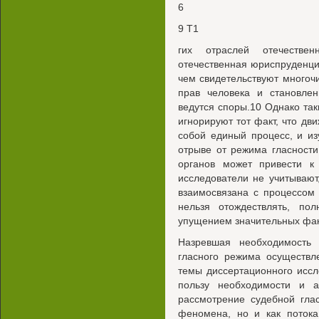
6
9 Т1
гих отраслей отечестве
отечественная юриспруденц
чем свидетельствуют много
прав человека и становле
ведутся споры.10 Однако так
игнорируют тот факт, что дв
собой единый процесс, и и
отрыве от режима гласности
органов может привести к
исследователи не учитывают
взаимосвязана с процессом 
нельзя отождествлять, по
упущением значительных фак
Назревшая необходимость 
гласного режима осуществл
темы диссертационного исс
пользу необходимости и а
рассмотрение судебной глас
феномена, но и как потока