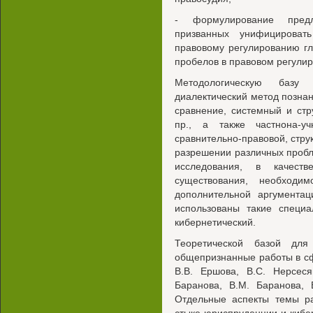
- формулирование предло
призванных унифицироват
правовому регулированию гл
пробелов в правовом регулир
Методологическую базу 
диалектический метод познан
сравнение, системный и стр
пр., а также частнона-у
сравнительно-правовой, стру
разрешении различных пробл
исследования, в качест
существования, необходим
дополнительной аргументац
использованы такие специ
кибернетический.
Теоретической базой для
общепризнанные работы в сф
В.В. Ершова, B.C. Нерсеся
Баранова, В.М. Баранова, 
Отдельные аспекты темы ра