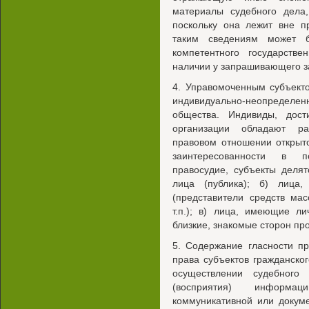
материалы судебного дела,
поскольку она лежит вне п
таким сведениям может 
компетентного государстве
наличии у запрашивающего з
4. Управомоченным субъекто
индивидуально-неопределенн
общества. Индивиды, дост
организации обладают р
правовом отношении открыто
заинтересованности в 
правосудие, субъекты делят
лица (публика); б) лица
(представители средств ма
т.п.); в) лица, имеющие ли
близкие, знакомые сторон проц
5. Содержание гласности п
права субъектов гражданског
осуществлении судебного 
(восприятия) информа
коммуникативной или докум