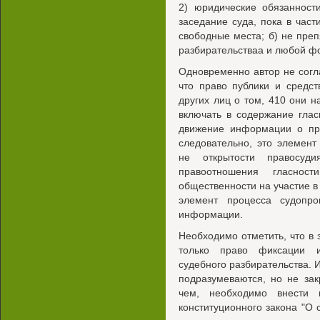
2) юридические обязанност
заседание суда, пока в част
свободные места; б) не пре
разбирательстваа и любой ф
Одновременно автор не согл
что право публики и средс
других лиц о том, 410 они 
включать в содержание глас
движение информации о пра
следовательно, это элемент
не открытости правосуд
правоотношения гласнос
общественности на участие в 
элемент процесса судопро
информации.
Необходимо отметить, что в 
только право фиксации 
судебного разбирательства. 
подразумеваются, но не за
чем, необходимо внести 
конституционного закона "О