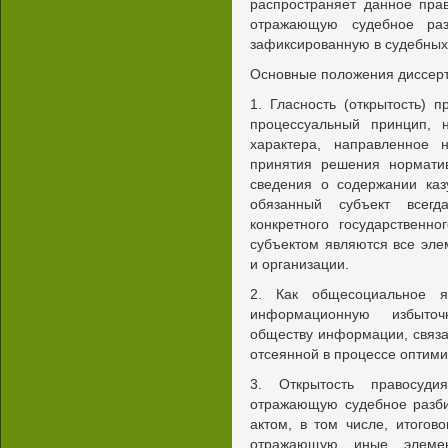
распространяет данное пра
отражающую судебное раз
зафиксированную в судебных 
Основные положения диссерт
1. Гласность (открытость) 
процессуальный принцип, 
характера, направленное
принятия решения норматив
сведения о содержании каз
обязанный субъект всег
конкретного государственн
субъектом являются все эле
и организации.
2. Как общесоциальное я
информационную избыточн
обществу информации, связа
отсеянной в процессе оптим
3. Открытость правосуди
отражающую судебное разби
актом, в том числе, итого
отражающую иные элемен