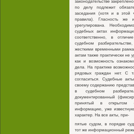
законодательстве закреплено
по делу подлежит обязат
заседания (хотя и в этой 
правила). Гласность же 
урегулирована. Необходим
судебных актах информаци
соответственно, в отлич
судебном разбирательстве
жесткими временными рамка
актам также практически не у
как и возможность ознако
дела. На практике возможно
рядовых граждан нет. С т
согласиться. Судебные акт
своему содержанию представ
в судебном разбирате
документированный (фиксир
принятый в открытом су
информацию, уже известную
характер. На все акты, при-
пятые судом, в порядке су
тот же информационный режим