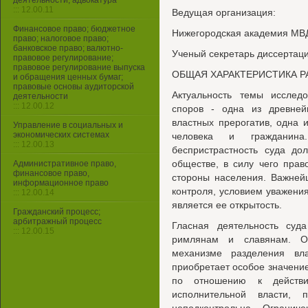
деятельности, адвокатура
::: 12.00.11
Ведущая организация:
Финансовое право; бюджетное
Нижегородская академия МВ
право; налоговое право;
банковское право; валютно-
Ученый секретарь диссертаци
правовое регулирование;
правовое регулирование выпуска
ОБЩАЯ ХАРАКТЕРИСТИКА 
и обращения ценных бумаг;
правовые основы аудиторской
Актуальность темы исслед
деятельности
::: 12.00.12
споров - одна из древне
властных прерогатив, одна
Управление в социальных и
экономических системах
человека и гражданина
::: 12.00.13
беспристрастность суда до
обществе, в силу чего прав
Административное право,
финансовое право,
стороны населения. Важней
информационное право
контроля, условием уважени
::: 12.00.14
является ее открытость.
Гражданский процесс;
арбитражный процесс
Гласная деятельность суд
::: 12.00.15
римлянам и славянам. Од
механизме разделения вла
приобретает особое значение
по отношению к действ
исполнительной власти,