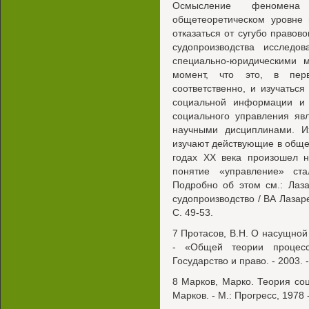
Осмысление феномен
общетеоретическом уровне 
отказаться от сугубо правов
судопроизводства исследо
специально-юридическими 
момент, что это, в пер
соответственно, и изучаться
социальной информации и 
социального управления яв
научными дисциплинами. И
изучают действующие в обще
годах XX века произошел н
понятие «управление» ст
Подробно об этом см.: Лаза
судопроизводство / ВА Лазарев
С. 49-53.
7 Протасов, В.Н. О насущной
- «Общей теории процесс
Государство и право. - 2003. -
8 Марков, Марко. Теория соц
Марков. - М.: Прогресс, 1978 -