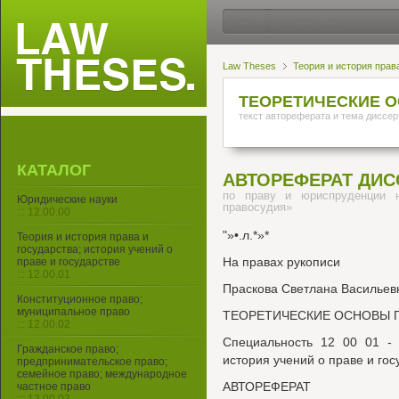
Law Theses
Теория и история права
ТЕОРЕТИЧЕСКИЕ 
текст автореферата и тема диссер
КАТАЛОГ
АВТОРЕФЕРАТ ДИС
по праву и юриспруденции н
Юридические науки
правосудия»
::: 12.00.00
"»•.л.*»*
Теория и история права и
государства; история учений о
На правах рукописи
праве и государстве
::: 12.00.01
Праскова Светлана Васильев
Конституционное право;
муниципальное право
ТЕОРЕТИЧЕСКИЕ ОСНОВЫ 
::: 12.00.02
Специальность 12 00 01 - 
Гражданское право;
история учений о праве и гос
предпринимательское право;
семейное право; международное
АВТОРЕФЕРАТ
частное право