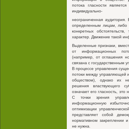
потока гласности является
индивидуально-
неограниченная аудитория.
определенным лицам, либо 
конкретных обстоятельств,
характер. Движение такой ин
Выделенные признаки, вместе
от информационных пото
(например, от оглашения но
связана с государственным у
В процессе управления сущ
потоки между управляющей и
обществом), однако их не
решения властвующего су
означает его гласность, это
С точки зрения управле
информационную избыточно
оптимизации управленческо
представляет собой демо
нормативном закреплении и
не нужна.