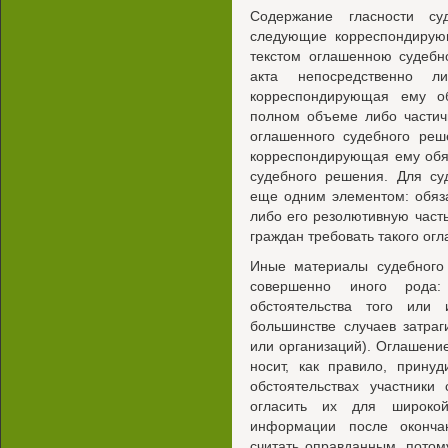
Содержание гласности су
следующие корреспондирующ
текстом оглашенною судебн
акта непосредственно 
корреспондирующая ему об
полном объеме либо частич
оглашенного судебного реш
корреспондирующая ему обя
судебного решения. Для су
еще одним элементом: обяз
либо его резолютивную част
граждан требовать такого ог
Иные материалы судебного
совершенно иного рода
обстоятельства того или
большинстве случаев затра
или организаций). Оглашение
носит, как правило, прину
обстоятельствах участники
огласить их для широкой
информации после окончан
считать оправданным, потом