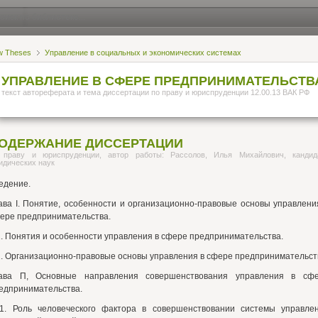
w Theses
Управление в социальных и экономических системах
УПРАВЛЕНИЕ В СФЕРЕ ПРЕДПРИНИМАТЕЛЬСТВ
текст автореферата и тема диссертации по праву и юриспруденции 12.00.13 ВАК РФ
ОДЕРЖАНИЕ ДИССЕРТАЦИИ
 праву и юриспруденции, автор работы: Рассолов, Илья Михайлович, кандид
идических наук
едение.
ава I. Понятие, особенности и организационно-правовые основы управлени
ере предпринимательства.
1. Понятия и особенности управления в сфере предпринимательства.
2. Организационно-правовые основы управления в сфере предпринимательст
ава П, Основные направления совершенствования управления в сф
едпринимательства.
1. Роль человеческого фактора в совершенствовании системы управле