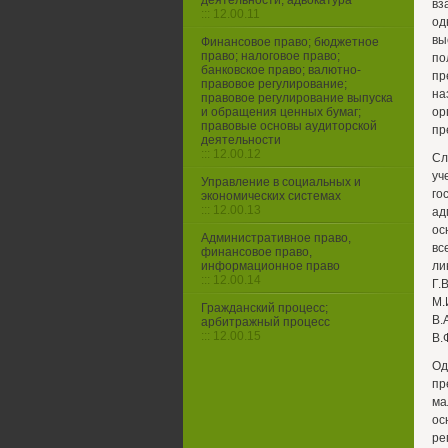
деятельности, адвокатура
вз
::: 12.00.11
од
вы
Финансовое право; бюджетное
право; налоговое право;
по
банковское право; валютно-
пр
правовое регулирование;
на
правовое регулирование выпуска
и обращения ценных бумаг;
ор
правовые основы аудиторской
пр
деятельности
::: 12.00.12
Сл
уч
Управление в социальных и
го
экономических системах
::: 12.00.13
ад
ос
Административное право,
вс
финансовое право,
информационное право
ли
::: 12.00.14
Г.
М.
Гражданский процесс;
В.
арбитражный процесс
::: 12.00.15
В.
Од
пр
ма
ос
ре