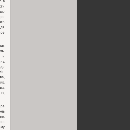
о в
сти
аво
ере
что
для
ере
ких
мы
 и
 на
жде
Жи-
ва,
ик,
ва,
на,
ере
ень
иях
ого
ому