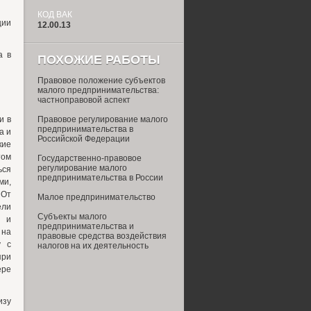
КОД ВАК
ции
12.00.13
а в
ПОХОЖИЕ РАБОТЫ
Правовое положение субъектов
малого предпринимательства:
частноправовой аспект
и в
Правовое регулирование малого
предпринимательства в
а и
Российской Федерации
кие
том
Государственно-правовое
регулирование малого
ься
предпринимательства в России
ми,
 От
Малое предпринимательство
ели
Субъекты малого
и и
предпринимательства и
 на
правовые средства воздействия
у с
налогов на их деятельность
при
ере
зу