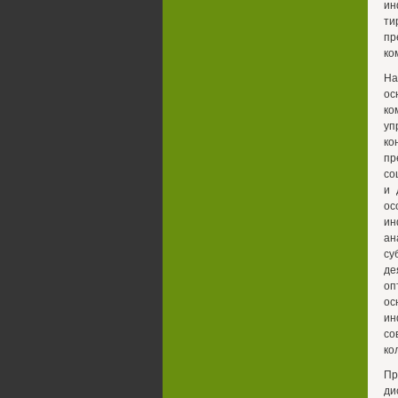
ин
ти
пр
ко
На
ос
ко
уп
ко
пр
со
и 
ос
ин
ан
су
де
оп
ос
ин
со
ко
Пр
ди