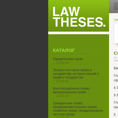
La
КАТАЛОГ
С
по
Юридические науки
юр
::: 12.00.00
Вв
Теория и история права и
государства; история учений о
Гл
праве и государстве
сф
::: 12.00.01
§ 
Конституционное право;
муниципальное право
§ 
::: 12.00.02
Гл
Гражданское право;
предпринимательское право;
пр
семейное право; международное
частное право
§ 