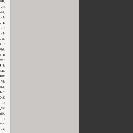
в,
ной
ия,
 на
сть
ние
ние
ом,
вне
мы.
я в
ссе
 На
ных
лях
ла
пы,
ные
ой;
ере
для
ью,
ана
кое
ния