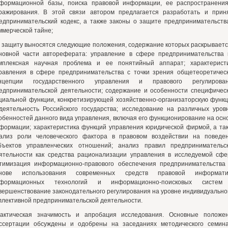
формационной базы, поиска правовой информации, ее распространени
ражирования. В этой связи автором предлагается разработать и прин
едпринимательский кодекс, а также законы о защите предпринимательств
ммерческой тайне;
 защиту выносятся следующие положения, содержание которых раскрываетс
новной части автореферата: управление в сфере предпринимательства 
мплексная научная проблема и ее понятийный аппарат; характерист
равления в сфере предпринимательства с точки зрения общетеоретичес
нцепции государственного управления и правового регулирова
едпринимательской деятельности; содержание и особенности специфичес
циальной функции, конкретизирующей хозяйственно-организаторскую функ
деятельность Российского государства; исследование на различных уров
обенностей данного вида управления, включая его функционирование на осн
формации; характеристика функций управления юридической фирмой, а та
ализ роли человеческого фактора в правовом воздействии на поведе
бъектов управленческих отношений; анализ правил предпринимательс
ятельности как средства рационализации управления в исследуемой сфе
тимизация информационно-правового обеспечения предпринимательства
нове использования современных средств правовой информати
формационных технологий и информационно-поисковых систем
вершенствование законодательного регулирования на уровне индивидуально
ллективной предпринимательской деятельности.
актическая значимость и апробация исследования. Основные положе
ссертации обсуждены и одобрены на заседаниях методического семин