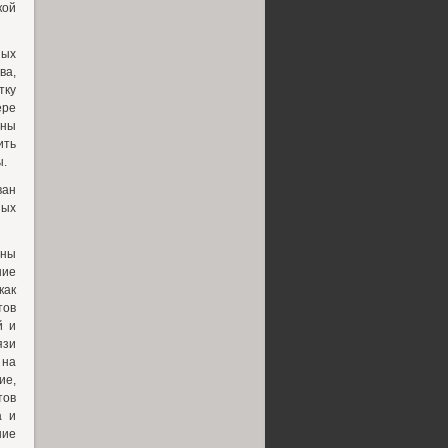
кой
ных
ва,
тку
ре
зны
ить
ы.
ван
ных
зны
ние
как
тов
й и
язи
на
ие,
тов
а и
ние