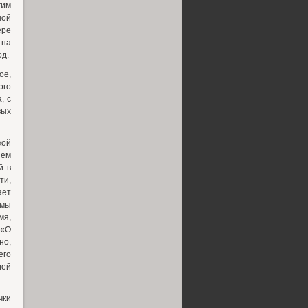
гим
ной
ере
 на
од.
ое,
ого
, с
вых
кой
шем
й в
ти,
ает
рмы
мя,
 «О
но,
его
лей
чки