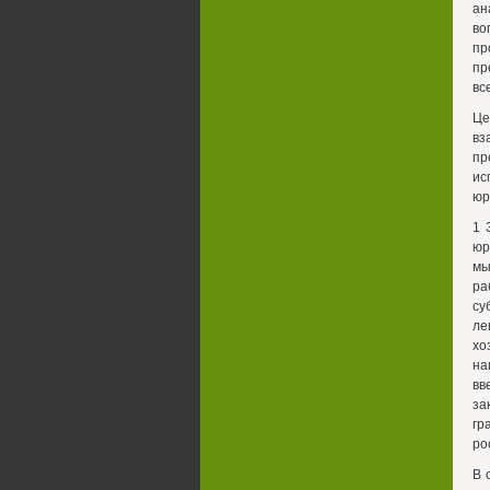
ан
во
пр
пр
вс
Це
вз
пр
ис
юр
1 
юр
мы
ра
су
ле
хо
на
вв
за
гр
ро
В 