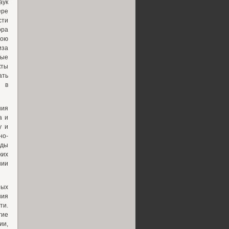
аук
ре
сти
ора
ою
иза
рые
кты
ать
) в
ния
а и
у и
но-
оды
ких
нии
ных
ния
ти.
гие
ии,