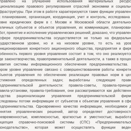
правлено на улучшение использования материальных ресурсо
ционализацию правового регулирования отраслей экономики и социаль
фраструктуры. При этом в работе характеризуются такие функции управлен
к планирование, организация, координация, учет и контроль; исследована
овне юридических фирм в г. Москве и Московской области деятельно
зличных субъектов и объектов управления, их коммуникации, планирова
бот, принятие и исполнение управленческих решений; доказано, что управле
сфере предпринимательства осуществляется не только на федеральн
сударственном уровне, но и на низовом уровне, то есть на уро
нкционирования конкретного акционерного общества, предприятия и фир
обенность первого уровня управления состоит в том, что оно реализуетс
де законотворчества, правоприменительной деятельности, а также в проце
звития системы информационного обеспечения предпринимательства.
ором уровне управление связано с совершенствованием работы конкрет
бъектов управления по обеспечению реализации правовых норм в це
остижения определенных задач; выработаны следующие прави
едпринимательской деятельности: правила-советы, правила-принци
авила-установки, правила-требования, они рассматриваются как действен
едства рационализации управления предпринимательской фирм
следованы потоки информации от субъектов к объектам управления в сф
едпринимательства. Одновременно качество информации, необходимое 
инятия управленческих решений, автор определяет достоверност
оевременностью, комплексностью, краткостью и уместностью; выработ
нцепция справочно-поисковой системы (СПС) «Предпринимательс
конодательство», которая может осуществлять функции веде