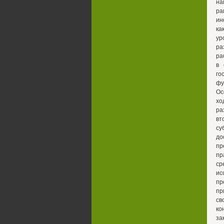
на
ра
ин
ка
ур
ра
ра
в 
го
фу
Ос
хо
ра
вт
су
д
пр
пр
ср
ис
пр
пр
св
ко
за