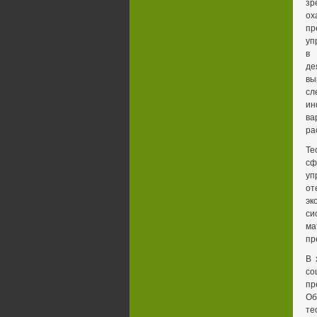
зр
о
пр
уп
в 
де
вы
сл
ин
ва
ра
Те
сф
уп
от
эк
си
ма
пр
В 
со
пр
Об
те