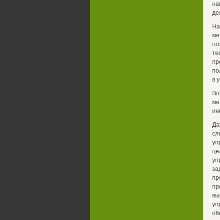
на
де
На
ме
го
т
пр
по
в 
Вп
ме
ин
Да
сл
уп
це
уп
за
п
пр
вы
уп
об