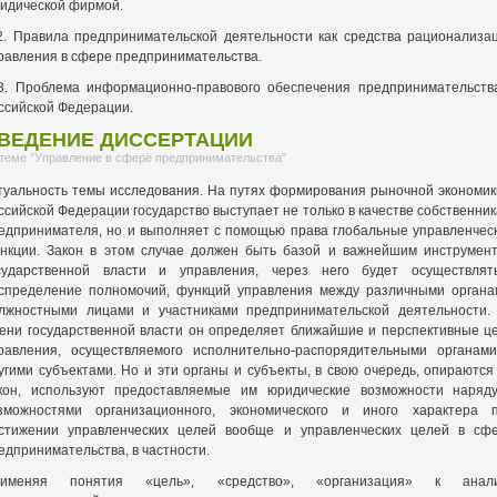
идической фирмой.
2. Правила предпринимательской деятельности как средства рационализа
равления в сфере предпринимательства.
3. Проблема информационно-правового обеспечения предпринимательств
ссийской Федерации.
ВЕДЕНИЕ ДИССЕРТАЦИИ
 теме "Управление в сфере предпринимательства"
туальность темы исследования. На путях формирования рыночной экономик
ссийской Федерации государство выступает не только в качестве собственник
едпринимателя, но и выполняет с помощью права глобальные управленчес
нкции. Закон в этом случае должен быть базой и важнейшим инструмен
сударственной власти и управления, через него будет осуществлят
спределение полномочий, функций управления между различными органа
лжностными лицами и участниками предпринимательской деятельности.
ени государственной власти он определяет ближайшие и перспективные ц
равления, осуществляемого исполнительно-распорядительными органам
угими субъектами. Но и эти органы и субъекты, в свою очередь, опираются
кон, используют предоставляемые им юридические возможности наряд
зможностями организационного, экономического и иного характера 
стижении управленческих целей вообще и управленческих целей в сф
едпринимательства, в частности.
именяя понятия «цель», «средство», «организация» к анали