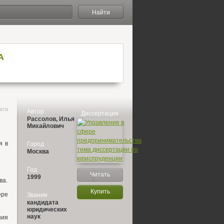
Найти
А
ата
Автор
Диссертация
Рассолов, Илья
Михайлович
я в
Город
Москва
Год
Читать
1999
ва.
Купить
ере
Звание
кандидата
юридических
наук
ния