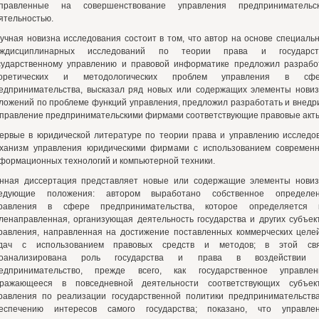
правленные на совершенствование управления предпринимательс
ятельностью.
учная новизна исследования состоит в том, что автор на основе специаль
ждисциплинарных исследований по теории права и государст
сударственному управлению и правовой информатике предложил разрабо
еоретических и методологических проблем управления в сфе
едпринимательства, высказал ряд новых или содержащих элементы нови
ложений по проблеме функций управления, предложил разработать и внедр
управление предпринимательскими фирмами соответствующие правовые акт
ервые в юридической литературе по теории права и управлению исследо
ханизм управления юридическими фирмами с использованием современ
формационных технологий и компьютерной техники.
нная диссертация представляет новые или содержащие элементы нови
едующие положения: автором выработано собственное определе
равления в сфере предпринимательства, которое определяется 
ленаправленная, организующая деятельность государства и других субъек
равления, направленная на достижение поставленных коммерческих целе
дач с использованием правовых средств и методов; в этой св
роанализирована роль государства и права в воздействии 
едпринимательство, прежде всего, как государственное управлен
ражающееся в повседневной деятельности соответствующих субъек
равления по реализации государственной политики предпринимательств
еспечению интересов самого государства; показано, что управле