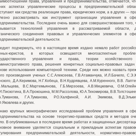
аимоотношений права, управления и предпринимательства, отмечается, чт
них аспектах управленческие процессы в предпринимательской обла
ступают как средства реализации права, юридических норм, а в других — пр
лезно рассматривать как инструмент организации управления в сф
едпринимательства. Последнее очень важно для совершенствования того, 
зывается технологией управления в рассматриваемой области, 
ганического соединения правовых и управленческих элементов в сф
едпринимательской деятельности.
едует подчеркнуть, что в настоящее время издано немало работ российс
еных-юристов, в которых освещаются многоаспектные пробле
сударственного управления и права, теории хозяйственного
министративного права, решения конкретных социально-правовых задач
нове использования компьютерной техники. Среди них можно назвать пре
его произведения ученых С.С.Алексеева, Г.В.Атаманчука, И.Л.Бачило, С.Э.
нского, Д.А.Керимова, Н.Г.Кобеца, В.Н.Кудрявцева, А.М.Куренного, В.В. Лапте
В.Мальцева, В.С.Мартемьянова, Г.Б.Мирзоева, А.В.Мицкевича, О.М.Олейн
И.Пискотина, В.А.Прокошина, М.М.Рассолова, Ю.А.Тихомирова, В.В.Толстошее
А.Туманова, Г.А.Туманова, Р.О.Халфиной, А.И. Экимова, В.Д.Эльки
Ф.Яковлева и других.
нако крупных монографических исследований проблем управления в сф
едпринимательства на основе теоретико-правовых средств и методов оч
ло. В опубликованных в последнее время работах и защищенных диссертац
новное внимание уделяется социальным и прикладным аспектам правов
гулирования предпринимательской деятельности, нормативно-правов