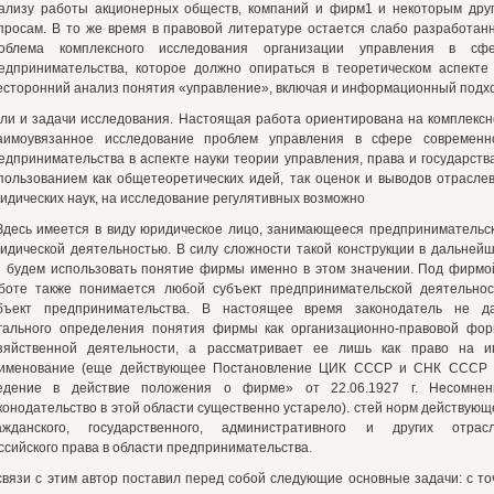
ализу работы акционерных обществ, компаний и фирм1 и некоторым дру
просам. В то же время в правовой литературе остается слабо разработан
облема комплексного исследования организации управления в сф
едпринимательства, которое должно опираться в теоретическом аспекте
есторонний анализ понятия «управление», включая и информационный подх
ли и задачи исследования. Настоящая работа ориентирована на комплексн
аимоувязанное исследование проблем управления в сфере современн
едпринимательства в аспекте науки теории управления, права и государства
пользованием как общетеоретических идей, так оценок и выводов отрасле
идических наук, на исследование регулятивных возможно
Здесь имеется в виду юридическое лицо, занимающееся предпринимательс
идической деятельностью. В силу сложности такой конструкции в дальней
 будем использовать понятие фирмы именно в этом значении. Под фирмо
боте также понимается любой субъект предпринимательской деятельнос
бъект предпринимательства. В настоящее время законодатель не д
гального определения понятия фирмы как организационно-правовой фо
зяйственной деятельности, а рассматривает ее лишь как право на и
именование (еще действующее Постановление ЦИК СССР и СНК СССР
едение в действие положения о фирме» от 22.06.1927 г. Несомнен
конодательство в этой области существенно устарело). стей норм действующ
ажданского, государственного, административного и других отрас
ссийского права в области предпринимательства.
связи с этим автор поставил перед собой следующие основные задачи: с то