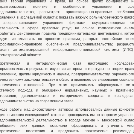
ения теории управления и права, на основе других юридических н
характеризовать понятие и особенности управления в сфе
едпринимательства; рассмотреть организационно-правовые особенно
равления в исследуемой области; показать важную роль человеческого факт
совершенствовании управления фирмами, осуществляющими св
ятельность в сфере правовых услуг; на основе комплексного анал
работать действенные правила предпринимательской деятельности, кото
едует использовать на практике юристами; раскрыть важнейшие аспе
формационно-правового обеспечения предпринимательства; разработ
риант автоматизированной информационно-поисковой системы (ИПС
ссматриваемой облаете.
оретическая и методологическая база настоящего исследова
ормировалась в результате изучения автором литературы по теории прав
равлению, другим юридическим наукам, предпринимательству, зарубежном
ечественному законодательству в области правового регулирования социаль
ономических отношений. При этом применялись общенаучные мет
стемного подхода и обобщения нормативных, научных и практичес
териалов, диалектические и исторические средства в исследова
едпринимательства на современном этапе.
ходе работы над диссертацией автором использовались данные конкрет
циологических исследований, которые проводились им по вопросам управле
едпринимательской деятельностью в городе Москве и Московской облас
общение этих данных позволило сформировать и уточнить мно
оретические положения и предложить практические рекомендац