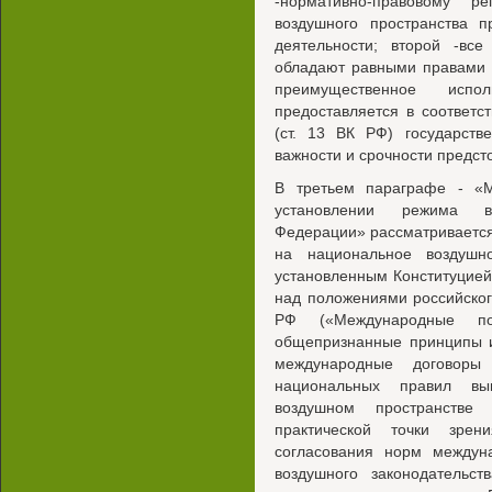
-нормативно-правовому р
воздушного пространства 
деятельности; второй -все
обладают равными правами н
преимущественное испол
предоставляется в соответс
(ст. 13 ВК РФ) государств
важности и срочности предст
В третьем параграфе - «
установлении режима во
Федерации» рассматривается
на национальное воздушно
установленным Конституцие
над положениями российского
РФ («Международные по
общепризнанные принципы и
международные договор
национальных правил вы
воздушном пространстве 
практической точки зре
согласования норм междун
воздушного законодательс