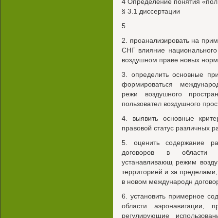
4 Определение понятия «поль
§ 3.1 диссертации
5
2. проанализировать на прим
СНГ влияние национального
воздушном праве новых норм
3. определить основные пр
формироваться междунаро
режи воздушного простра
пользовател воздушного прос
4. выявить основные крите
правовой статус различных р
5. оценить содержание ра
договоров в области м
устанавливающ режим возду
территорией и за пределами
в новом международн договор
6. установить примерное со
области аэронавигации, п
регулирующие использован