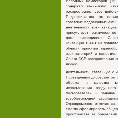
Народных Комиссаров (192
содержал каких-либо изъ
распространял свое действ
Подчеркивается, что, несм
советские подзаконные акты 
деятельности всей авиации
присутствует практически во 
даже присоединение Совет
конвенции 1944 г. не повлия
области принятия единообр
всех категорий, а напротив
Союза ССР распространил св
любую
деятельность, связанную с 
Проведенный диссертантом 
объема и качества межд
использования воздушного
пользователей и задачам
всеобъемлющей аэронавига
Одновременно отмечается, 
смогла сформировать общео
пространства за пределами