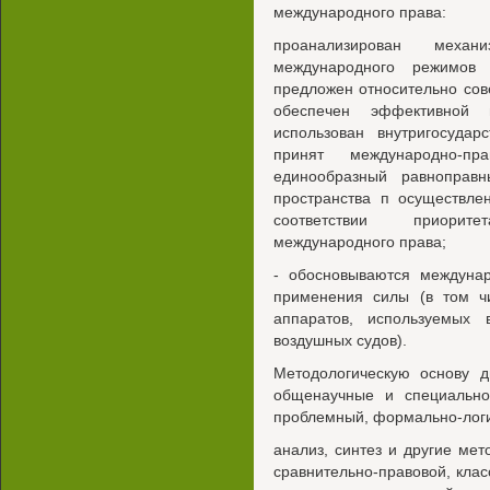
международного права:
проанализирован механ
международного режимов 
предложен относительно сов
обеспечен эффективной 
использован внутригосудар
принят международно-пр
единообразный равноправн
пространства п осуществле
соответствии приорит
международного права;
- обосновываются междуна
применения силы (в том ч
аппаратов, используемых 
воздушных судов).
Методологическую основу д
общенаучные и специально
проблемный, формально-логи
анализ, синтез и другие мет
сравнительно-правовой, кл