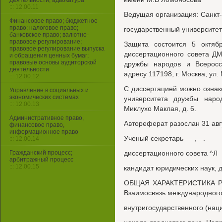
деятельности, адвокатура
::: 12.00.11
Ведущая организация: Санкт
Финансовое право; бюджетное
право; налоговое право;
государственный университет
банковское право; валютно-
правовое регулирование;
Защита состоится 5 октяб
правовое регулирование выпуска
диссертационного совета ДМ
и обращения ценных бумаг;
правовые основы аудиторской
дружбы народов и Всеросс
деятельности
адресу 117198, г. Москва, ул.
::: 12.00.12
С диссертацией можно ознак
Управление в социальных и
экономических системах
университета дружбы народ
::: 12.00.13
Миклухо Маклая, д. 6.
Административное право,
Автореферат разослан 31 авг
финансовое право,
информационное право
Ученый секретарь — ,—.
::: 12.00.14
Гражданский процесс;
диссертационного совета ^Л
арбитражный процесс
::: 12.00.15
кандидат юридических наук, 
ОБЩАЯ ХАРАКТЕРИСТИКА РА
Взаимосвязь международного
внутригосударственного (нац