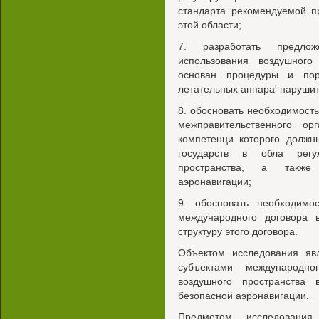
стандарта рекомендуемой п
этой области;
7. разработать предло
использования воздушного 
основан процедуры и по
летательных аппара' наруши
8. обосновать необходимост
межправительственного о
компетенци которого должн
государств в обла регул
пространства, а также
аэронавигации;
9. обосновать необходимос
международного договора 
структуру этого договора.
Объектом исследования яв
субъектами международн
воздушного пространства
безопасной аэронавигации.
Предметом исследовани