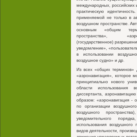
международных, российских и
практическую идентичность
применяемой не только в а
воздушном пространстве. Ав
основным «общим терми
пространства», «аэро
(государственное) разрешени
уведомление», «пользовател
в использовании воздушно
воздушное судно» и др.
Из всех «общих терминов» 
«аэронавигация», которое м
принципиально нового унив
области использования в
диссертанта, аэронавигаци
образом: «аэронавигация -
по организации воздушного
воздушного пространства
уведомительного порядк
использования воздушного 
видов деятельности, произво
движения управляемых летат