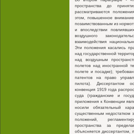
пространства до принят
рассматриваются положени
этом, повышенное внимание
позаимствованным из нормотв
и впоследствии повлиявши
воздушного законодател
взаимодействия национальн
Эти положения касались пра
над государственной террито
над воздушным пространст
полетов над иностранной те
полете и посадке); требова
патентов на право управл
пилота). Диссертантом о
конвенция 1919 года распро
суда (гражданские и госуд
приложения к Конвенции явл
носили обязательный хара
существенным недостатком э
положений, регламенти
пространства за предела
объясняется диссертантом, 