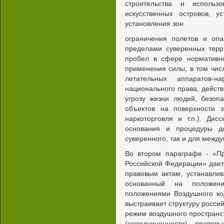
строительства и исполь
искусственных островов, у
установления зон
ограничения полетов и опа
пределами суверенных терр
пробел в сфере нормативн
применения силы, в том чис
летательных аппаратов-
национального права, действ
угрозу жизни людей, безоп
объектов на поверхности з
наркоторговля и т.п.). Дис
основания и процедуры д
суверенного, так и для межд
Во втором параграфе - «Пр
Российской Федерации» дает
правовым актам, устанавли
основанный на положени
положениями Воздушного ко
выстраивает структуру росс
режим воздушного пространс
(соподчиненности) правов