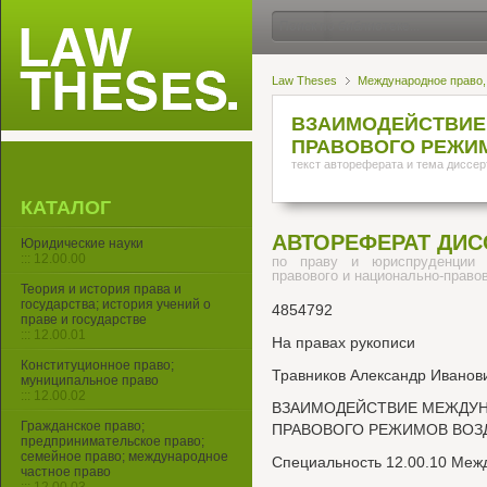
Law Theses
Международное право,
ВЗАИМОДЕЙСТВИЕ
ПРАВОВОГО РЕЖИ
текст автореферата и тема диссер
КАТАЛОГ
АВТОРЕФЕРАТ ДИС
Юридические науки
::: 12.00.00
по праву и юриспруденции 
правового и национально-право
Теория и история права и
государства; история учений о
4854792
праве и государстве
::: 12.00.01
На правах рукописи
Конституционное право;
Травников Александр Иванов
муниципальное право
::: 12.00.02
ВЗАИМОДЕЙСТВИЕ МЕЖДУН
Гражданское право;
ПРАВОВОГО РЕЖИМОВ ВОЗ
предпринимательское право;
семейное право; международное
Специальность 12.00.10 Меж
частное право