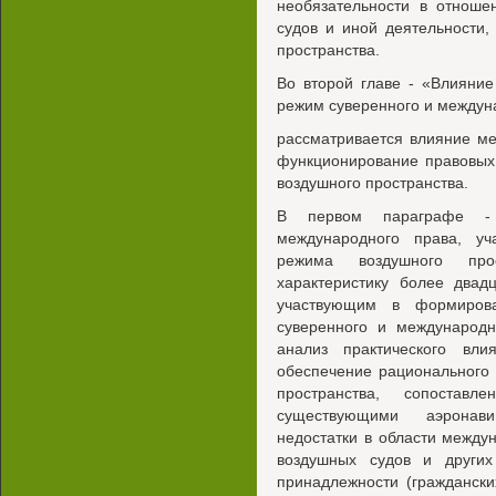
необязательности в отноше
судов и иной деятельности,
пространства.
Во второй главе - «Влияни
режим суверенного и междун
рассматривается влияние м
функционирование правовых
воздушного пространства.
В первом параграфе - 
международного права, у
режима воздушного про
характеристику более двад
участвующим в формирова
суверенного и международн
анализ практического вл
обеспечение рационального 
пространства, сопоста
существующими аэронав
недостатки в области между
воздушных судов и других
принадлежности (граждански