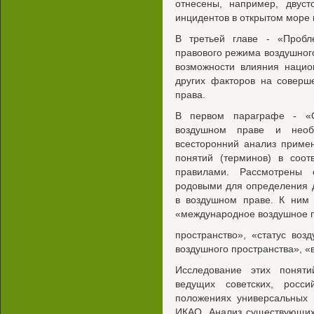
отнесены, например, двус
инцидентов в открытом море 
В третьей главе - «Пробл
правового режима воздушног
возможности влияния нацио
других факторов на соверш
права.
В первом параграфе - «О
воздушном праве и необ
всесторонний анализ приме
понятий (терминов) в соот
правилами. Рассмотрены 
родовыми для определения 
в воздушном праве. К ним 
«международное воздушное п
пространство», «статус воз
воздушного пространства», «
Исследование этих понят
ведущих советских, росси
положениях универсальных 
ИКАО. Анализ существующих