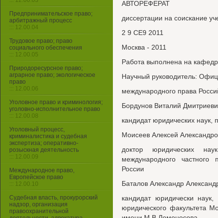
::: 12.00.03
АВТОРЕФЕРАТ
Предпринимательское право;
диссертации на соискание уч
арбитражный процесс
::: 12.00.04
2 9 СЕ9 2011
Трудовое право; право
Москва - 2011
социального обеспечения
::: 12.00.05
Работа выполнена на кафедр
Природоресурсное право;
аграрное право; экологическое
Научный руководитель: Офиц
право
::: 12.00.06
международного права Росси
Уголовное право и криминология;
Бордунов Виталий Дмитриеви
уголовно-исполнительное право
::: 12.00.08
кандидат юридических наук,
Уголовный процесс,
Моисеев Алексей Александро
криминалистика и судебная
экспертиза; оперативно-
доктор юридических нау
розыскная деятельность
::: 12.00.09
международного частного
России
Международное право,
Европейское право
Баталов Александр Александ
::: 12.00.10
Судебная власть, прокурорский
кандидат юридически наук,
надзор, организация
юридического факультета Мо
правоохранительной
имени М.В Ломоносова