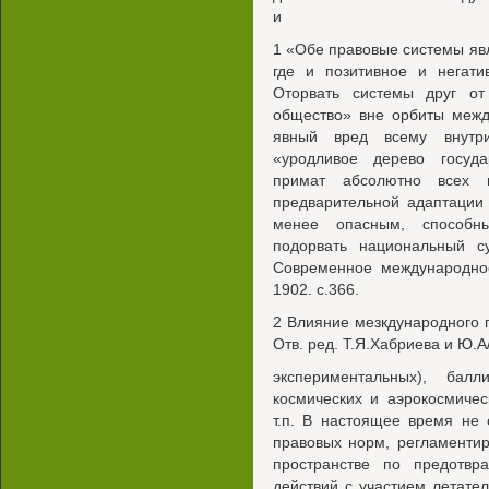
и
1 «Обе правовые системы яв
где и позитивное и негати
Оторвать системы друг от 
общество» вне орбиты межд
явный вред всему внутриг
«уродливое дерево госуда
примат абсолютно всех 
предварительной адаптации
менее опасным, способны
подорвать национальный су
Современное международное
1902. с.366.
2 Влияние мезкдународного 
Отв. ред. Т.Я.Хабриева и Ю.А/
экспериментальных), бал
космических и аэрокосмичес
т.п. В настоящее время не
правовых норм, регламенти
пространстве по предотв
действий с участием летате