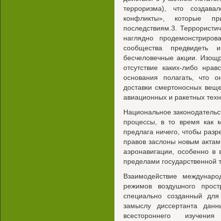
терроризма), что создав
конфликты», которые пр
последствиям.3. Террористи
наглядно продемонстриров
сообщества предвидеть и
бесчеловечные акции. Изощ
отсутствие каких-либо нра
основания полагать, что 
доставки смертоносных веще
авиационных и ракетных техн
Национальное законодательст
процессы, в то время как 
предлага ничего, чтобы раз
правов заслоны новым актам 
аэронавигации, особенно в
пределами государственной 
Взаимодействие международ
режимов воздушного прост
специально созданный дл
замыслу диссертанта дан
всестороннего изучени