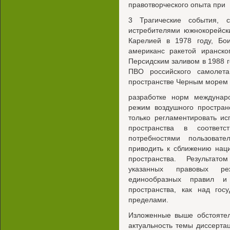
правотворческого опыта при
3 Трагические события, 
истребителями южнокорейск
Карелией в 1978 году, Бо
американс ракетой иранско
Персидским заливом в 1988 г
ПВО российского самолет
пространстве Черным морем в
разработке норм междунар
режим воздушного простран
только регламентировать и
пространства в соответ
потребностями пользоват
приводить к сближению нац
пространства. Результат
указанных правовых ре
единообразных правил и 
пространства, как над гос
пределами.
Изложенные выше обстоятел
актуальность темы диссерта