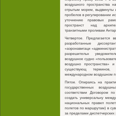
воздушного пространства н
отрытым морем, выдвинуты 
пробелов в регулировании ис
уточнению правовых рам
пространст над архипе
транзитными проливам Антарк
Четвертое. Предлагается 
разработанные диссерт
«аэронавигаци «администрат
разрешительн уведомител
воздушное судно «пользовате
воздушно пространства» и
существующ терминов,
международном воздушном п
Пятое. Опираясь на практ
государственных воздушн
соответствии Договором по
создать универсальну межд
национальных правил полет
полетов по маршрутам) в су
за пределами диспетчерских 