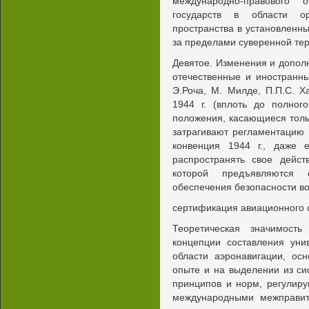
международно-правового 
государств в области ор
пространства в установленн
за пределами суверенной те
Девятое. Изменения и допол
отечественные и иностранн
Э.Роча, М. Милде, П.П.С. Х
1944 г. (вплоть до полног
положения, касающиеся толь
затрагивают регламентацию 
конвенция 1944 г., даже 
распространять свое дейст
которой предъявляются 
обеспечения безопасности в
сертификация авиационного 
Теоретическая значимост
концепции составления уни
области аэронавигации, ос
опыте и на выделении из с
принципов и норм, регулир
международными межправит