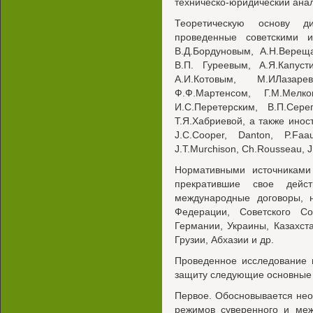
техническо-юридический анал
Теоретическую основу ди
проведенные советскими и
В.Д.Бордуновым, А.Н.Верещ
В.П. Гуреевым, А.Я.Капус
А.И.Котовым, М.ИЛазар
Ф.Ф.Мартенсом, Г.М.Мелк
И.С.Перетерским, В.П.Сере
Т.Я.Хабриевой, а также инос
J.C.Cooper, Danton, P.Faa
J.T.Murchison, Ch.Rousseau, J.
Нормативными источниками
прекратившие свое дейст
международные договоры, 
Федерации, Советского С
Германии, Украины, Казахста
Грузии, Абхазии и др.
Проведенное исследование 
защиту следующие основные
Первое. Обосновывается не
режимов суверенного и меж