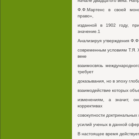
начале двадцатого века. Нап
Ф.Ф.Мартенс в своей мон
право»,
изданной в 1902 году, пр
значение.1
Анализируя утверждения Ф.Ф
современным условиям Т.Я. 
веке
взаимосвязь международног
требует
доказывания, но в эпоху гло
взаимодействие которых объ
изменениям, а значит, о
коррективах
совокупности доктринальных
усилий ученых в данной сфер
В настоящее время действуе