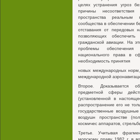
целях устранения угроз бе
причины несоответствия
пространства реальным п
сообщества в обеспечении бе
отставания от передовых н
позволяющих обеспечить 
гражданской авиации. На э
проблемы обеспечения 
национального права в сф
необходимость принятия
новых международных норм,
международной аэронавигаци
Второе. Доказывается о
предметной сферы дейст
(установленной в настояще
распространение его не тол
государственные воздушные
воздушн пространстве (пол
космичес аппаратов, стрельбы 
Третье. Учитывая фрагме
морскому праву 1982 г. в 