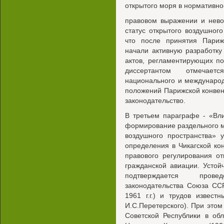
открытого моря в нормативно
правовом выражении и нево
статус открытого воздушног
что после принятия Париж
начали активную разработк
актов, регламентирующих по
диссертантом отмечает
национального и междунаро
положений Парижской конвен
законодательство.
В третьем параграфе - «Вл
формирование раздельного 
воздушного пространства» 
определения в Чикагской ко
правового регулирования о
гражданской авиации. Устой
подтверждается пров
законодательства Союза СС
1961 г.г.) и трудов извест
И.С.Перетерского). При этом
Советской Республики в об