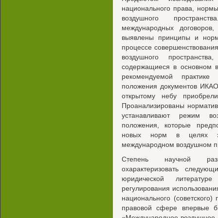
национального права, норм
воздушного пространст
международных договоров,
выявлены принципы и норм
процессе совершенствования
воздушного пространств
содержащиеся в основном в
рекомендуемой практике 
положения документов ИКАО,
открытому небу приобрел
Проанализированы норматив
устанавливают режим во
положения, которые предпо
новых норм в целях з
международном воздушном пр
Степень научной разр
охарактеризовать следующ
юридической литературе
регулирования использовани
национального (советского)
правовой сфере впервые 
«Международное воздушное п