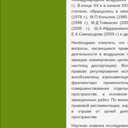
г.). В конце XX и в начале XX
степени, обращались в сво
(1978 г.), М.П.Копылов (1980
(1998 г.), М.Д.Товмасян (200
(2005 г.), Ш.А.Абдурахман
Е.А.Самородова (2009 г.) и др
Необходимо отметить, что 
вопросы, касающиеся право
деятельности в воздушном п
авиации коммерческих целях
настоящ диссертации). Во
правово регулирования исп
всеобъемлющ аэронавигаци
фрагментарн примените
совершенствования отдел
пространстве, в основно
авиационных работ. По мне
правовой регламентации, аэ
в отрыве от целей деяте
пространстве.
Научная новизна исследован