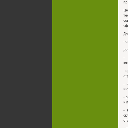
пр
Це
те
со
сф
Дл
- 
до
- 
кл
- 
ст
- 
ин
- 
и 
- 
ск
ст