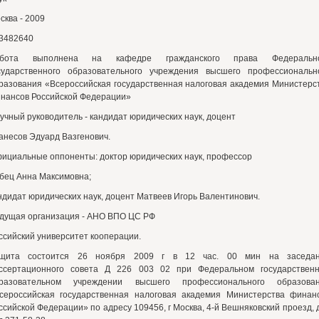
сква - 2009
3482640
абота выполнена на кафедре гражданского права Федерально
сударственного образовательного учреждения высшего профессиональн
разования «Всероссийская государственная налоговая академия Министерс
нансов Российской Федерации»
учный руководитель - кандидат юридических наук, доцент
анесов Эдуард Вазгенович.
ициальные оппоненты: доктор юридических наук, профессор
бец Анна Максимовна;
ндидат юридических наук, доцент Матвеев Игорь Валентинович.
дущая организация - AHO ВПО ЦС РФ
ссийский университет кооперации.
щита состоится 26 ноября 2009 г в 12 час. 00 мин на заседа
ссертационного совета Д 226 003 02 при Федеральном государствен
разовательном учреждении высшего профессионального образова
сероссийская государственная налоговая академия Министерства финан
ссийской Федерации» по адресу 109456, г Москва, 4-й Вешняковский проезд, д