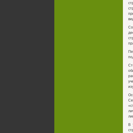
ст
ст
пр
ви
Со
де
ст
пр
Пе
по
Ст
об
ра
уч
из
Ос
Се
«с
ли
ли
В 
ст