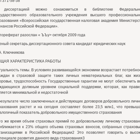
л 371-58-38
 диссертацией можно ознакомиться в библиотеке Федерально
сударственного образовательного учреждения высшего профессиональн
разования «Всероссийская государственная налоговая академия Министерс
нансов Российской Федерации».
тореферат разослан « ЪЪу> октября 2009 года
еный секретарь диссертационного совета кандидат юридических наук
А. Ключникова
ЩАЯ ХАРАКТЕРИСТИКА РАБОТЫ
туальность темы. В условиях развивающейся экономики возрастает потребно
аждан в страховой защите таких личных нематериальных благ, как жиз
оровье, трудоспособность Государственные гарантии не могут обеспечить в
ждающихся должным уровнем социальной поддержки, которая, как прави
ляется минимальной и недостаточной
результате число заключенных и действующих договоров добровольного личн
рахования растет и на сегодня составляет более 23,5 млн1, что превыш
алогичный показатель добровольного имущественного страхования
то же время объем страховых премий по добровольному личному страхова
иближается к 23% общего объема страховых взносов, собранных страхов
ганизациями в Российской Федерации2 Это позволяет говорить о высо
тенциале развития данного вида страхования3