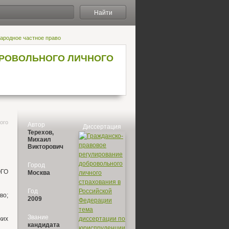
Найти
народное частное право
БРОВОЛЬНОГО ЛИЧНОГО
ого
Автор
Диссертация
Терехов,
Михаил
Викторович
Город
ГО
Москва
Год
во;
2009
Звание
ких
кандидата