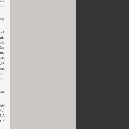
ого
ого
цу,
рия
оды
ий,
ак,
апы
ия;
для
ких
ния
его
вых
ных
М Л
И А
Ю К