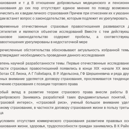
рахования и т д В отношении добровольных медицинского и пенсионн
рахования до сих пор отсутствует единое мнение по поводу возможно
ичислить их к видам личного страхования Причем при отнесении их к указан
дам встанет вопрос о законодательстве, которым подлежит их урегулировать.
временные отечественные страховые правоотношения развиваются 
сятилетия и являются объектом исследований Вместе с тем действую
раховое законодательство содержит пробелы, а соответствую
авоотношения урегулированы в недостаточной мере
речисленные обстоятельства обосновывают актуальность избранной тем
дтверждают необходимость проведения данного исследования
епень научной разработанности темы. Первые отечественные исследовани
ласти страховых правоотношений появились в конце XIX -начале XX век
ботах СЕ Лиона, А Г Гойхбарга, В Р. Идельсона, ГФ Шершеневича и ряда дру
еных внимание уделяется договору страхования, прослеживается тенденци
учению страхования с позиции торгового права
обый вклад в развитие теории страхового права внесли работы 
ребровского Занимаясь разработкой таких фундаментальных понятий, 
траховой интерес», «страховой риск», ученый большое внимание уде
чному страхованию, в частности договору страхования жизни в пользу треть
ца
условиях отсутствия коммерческого страхования развитием правовых ос
рахования жизни, здоровья, трудоспособности граждан занимались В К Райх