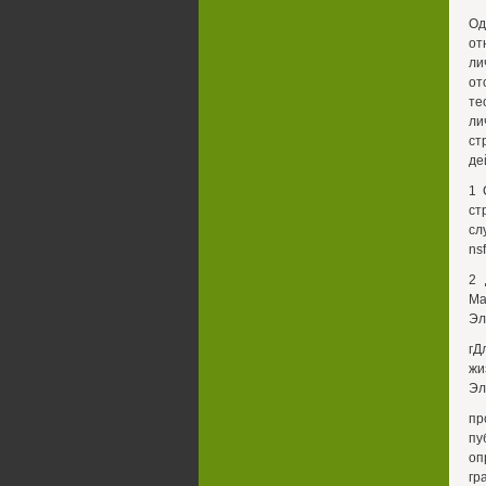
Од
от
ли
от
те
ли
ст
де
1 
ст
сл
ns
2 
Ма
Эл
гД
жи
Эл
пр
пу
оп
гр