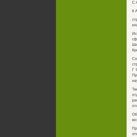
С 
К 
ст
кл
Ис
сф
Ши
Кр
Со
ст
Г 
Пр
на
Та
от
ра
от
Об
во
Пр
от