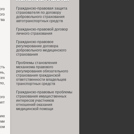
Гражданско-правовая защита
го
страхователя по договору
ого
добровольного страхования
тва
автотранспортных средств
Гражданско-правовой договор
личного страхования
Гражданско-правовое
регулирование договора
добровольного медицинского
страхования
Проблемы становления
сть
механизма правового
регулирования обязательного
нь,
страхования гражданской
сех
ответственности владельцев
ло,
транспортных средств
Гражданско-правовые проблемы
страхования имущественных
ого
интересов участников
ает
отношений оказания
медицинской помощи
нию
ыми
ком