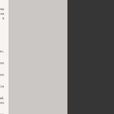
тка
 на
я в
е»,
ого
ого
сти
ий,
ого