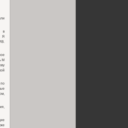
или
й в
М Я
ИВ.
ное
ь М
ову
кой
 по
ные
ом,
ия,
щие
же