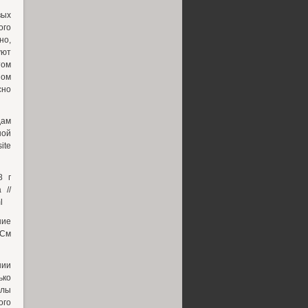
вых
ого
но,
уют
том
ном
сно
дам
ной
ite
8 г
 //
l
ние
 См
нии
ько
елы
ого