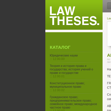
La
КАТАЛОГ
А
Юридические науки
::: 12.00.00
по
ли
Теория и история права и
государства; история учений о
На
праве и государстве
::: 12.00.01
ТЕ
Конституционное право;
Г
муниципальное право
СТ
::: 12.00.02
Сп
Гражданское право;
се
предпринимательское право;
семейное право; международное
АВ
частное право
па