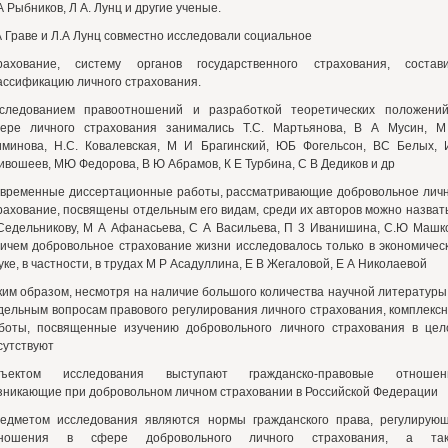
А Рыбников, Л А. Лунц и другие ученые.
А Граве и Л.А Лунц совместно исследовали социальное
рахование, систему органов государственного страхования, состав
ассификацию личного страхования.
следованием правоотношений и разработкой теоретических положени
ере личного страхования занимались Т.С. Мартьянова, В А Мусин, 
минова, Н.С. Ковалевская, М И Брагинский, ЮБ Фогельсон, ВС Белых, 
ивошеев, МЮ Федорова, В Ю Абрамов, К Е Турбина, С В Дедиков и др
временные диссертационные работы, рассматривающие добровольное лич
рахование, посвящены отдельным его видам, среди их авторов можно назват
Седельникову, М А Афанасьева, С А Васильева, П 3 Иванишина, С.Ю Машк
ичем добровольное страхование жизни исследовалось только в экономичес
уке, в частности, в трудах М Р Асадуллина, Е В Жегаловой, Е А Николаевой
ким образом, несмотря на наличие большого количества научной литературы
дельным вопросам правового регулирования личного страхования, комплекс
боты, посвященные изучению добровольного личного страхования в цел
сутствуют
ъектом исследования выступают гражданско-правовые отношен
зникающие при добровольном личном страховании в Российской Федерации
едметом исследования являются нормы гражданского права, регулирую
ношения в сфере добровольного личного страхования, а так