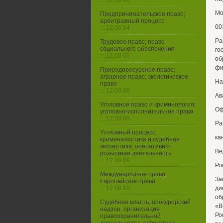
::: 12.00.03
Мо
Предпринимательское право;
арбитражный процесс
00
::: 12.00.04
Р
Трудовое право; право
социального обеспечения
го
::: 12.00.05
об
фи
Природоресурсное право;
аграрное право; экологическое
На
право
::: 12.00.06
Ав
Уголовное право и криминология;
Оф
уголовно-исполнительное право
::: 12.00.08
Ра
Уголовный процесс,
ка
криминалистика и судебная
экспертиза; оперативно-
Ве
розыскная деятельность
::: 12.00.09
Ро
Международное право,
За
Европейское право
::: 12.00.10
ди
об
Судебная власть, прокурорский
«В
надзор, организация
Ро
правоохранительной