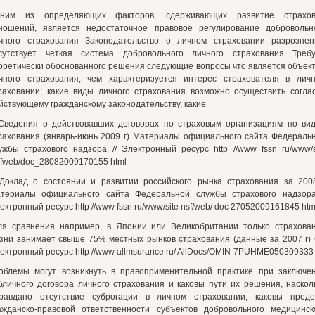
ним из определяющих факторов, сдерживающих развитие страхо
ношений, является недостаточное правовое регулирование добровольн
чного страхования Законодательство о личном страховании разрознен
сутствует четкая система добровольного личного страхования Треб
оретически обоснованного решения следующие вопросы что является объек
чного страхования, чем характеризуется интерес страхователя в лич
раховании; какие виды личного страхования возможно осуществить согла
йствующему гражданскому законодательству, какие
Сведения о действовавших договорах по страховым организациям по ви
рахования (январь-июнь 2009 г) Материалы официального сайта Федераль
ужбы страхового надзора // Электронный ресурс http //www fssn ru/www/s
ffweb/doc_28082009170155 html
Доклад о состоянии и развитии российского рынка страхования за 200
териалы официального сайта Федеральной службы страхового надзора
ектронный ресурс http //www fssn ru/www/site nsf/web/ doc 27052009161845 htm
ля сравнения например, в Японии или Великобритании только страхова
зни занимает свыше 75% местных рынков страхования (данные за 2007 г)
ектронный ресурс http //www allmsurance ru/ AllDocs/OMIN-7PUHME050309333
облемы могут возникнуть в правоприменительной практике при заключе
бличного договора личного страхования и каковы пути их решения, наскол
равдано отсутствие суброгации в личном страховании, каковы пред
ажданско-правовой ответственности субъектов добровольного медицинск