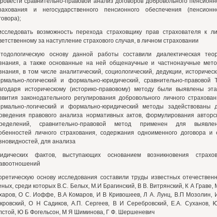
провести сравнительно-правовой анализ договоров добровольного пенсионн
рахования и негосударственного пенсионного обеспечения (пенсионн
говора);
исследовать возможность перехода страховщику прав страхователя к ли
ветственному за наступление страхового случая, в личном страховании
тодологическую основу данной работы составили диалектическая тео
знания, а также основанные на ней общенаучные и частнонаучные мет
знания, в том числе аналитический, социологический, дедукции, историческ
рмально-логический и формально-юридический, сравнительно-правовой Т
агодаря историческому (историко-правовому) методу были выявлены эт
звития законодательного регулирования добровольного личного страхован
рмально-логический и формально-юридический методы задействованы 
оведения правового анализа нормативных актов, формулирования авторс
ределений, сравнительно-правовой метод применен для выявле
обенностей личного страхования, содержания одноименного договора и 
зновидностей, для анализа
идических фактов, выступающих основанием возникновения страхо
авоотношений
оретическую основу исследования составили труды известных отечествен
еных, среди которых B.C. Белых, М.И Брагинский, В В. Витрянский, К А Граве, 
харов, О С. Иоффе, В.А Комаров, И В Кривошеев, Л А. Лунц, В.П Мозолин, 
кровский, О Н Садиков, А.П. Сергеев, В И Серебровский, Е.А. Суханов, 
лстой, Ю Б Фогельсон, М Я Шиминова, Г Ф. Шершеневич