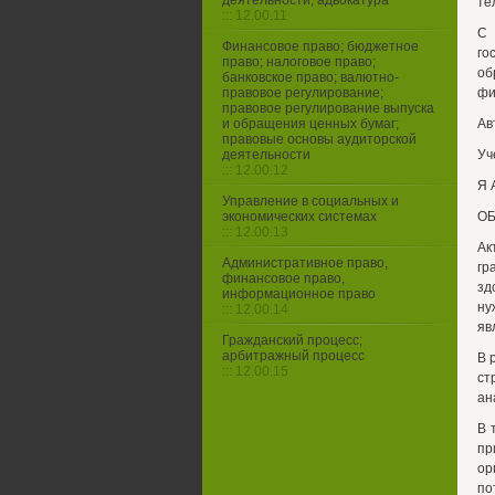
деятельности, адвокатура
те
::: 12.00.11
С
Финансовое право; бюджетное
го
право; налоговое право;
об
банковское право; валютно-
правовое регулирование;
фи
правовое регулирование выпуска
и обращения ценных бумаг;
Ав
правовые основы аудиторской
деятельности
Уч
::: 12.00.12
Я 
Управление в социальных и
экономических системах
ОБ
::: 12.00.13
Ак
Административное право,
гр
финансовое право,
зд
информационное право
ну
::: 12.00.14
яв
Гражданский процесс;
арбитражный процесс
В 
::: 12.00.15
ст
ан
В 
пр
ор
по