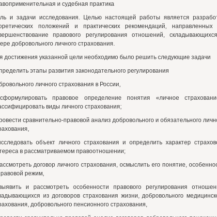
авоприменительная и судебная практика
ль и задачи исследования. Целью настоящей работы является разрабо
оретических положений и практических рекомендаций, направленных
вершенствование правового регулирования отношений, складывающихс
ере добровольного личного страхования.
я достижения указанной цели необходимо было решить следующие задачи
определить этапы развития законодательного регулирования
бровольного личного страхования в России,
сформулировать правовое определение понятия «личное страховани
ассифицировать виды личного страхования;
провести сравнительно-правовой анализ добровольного и обязательного личн
рахования,
исследовать объект личного страхования и определить характер страхов
тереса в рассматриваемом правоотношении;
рассмотреть договор личного страхования, осмыслить его понятие, особенно
правовой режим,
выявить и рассмотреть особенности правового регулирования отношен
ладывающихся из договоров страхования жизни, добровольного медицинск
рахования, добровольного пенсионного страхования,