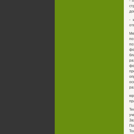
- 
ст
до
- 
от
Ме
по
по
фо
бл
ра
фо
пр
оп
ос
ра
юр
пр
Те
уч
За
По
То