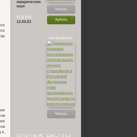
юридических
наук
Читать
КОД ВАК
Купить
12.00.03
го
ого
тва
Автореферат
нии
Читать
ном
ния
сов
 4,
ПОХОЖИЕ РАБОТЫ