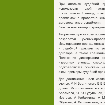
При анализе судебной п
использован такой част
статистических! метод, по
проблемах в правоотношени
договора энергоснабжения,
банковского вклада с граждан
Теоретическую основу иссле
разработки ученых-пра
Исследование поставленных 
и судебной практики по в
договоре, а также специал
Положения диссертации с
известных ученых, специ
подкрепляются ссылками на
акты, примеры судебной прак
Для достижения цели иссле
ученых М И Брагинского В В 
других Использованы матер
Абрамова, О Ю Гудушиной, 
Изотова, А Кабалкина, А 
Обухова, А Хвощинского, а 