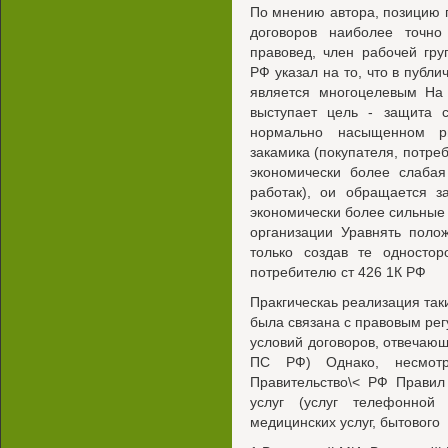
По мнению автора, позицию 
договоров наиболее точн
правовед, член рабочей гру
РФ указал на то, что в публ
является многоцелевым На
выступает цель - защита 
нормально насыщенном р
закамика (покупателя, потреб
экономически более слабая
работак), ои обращается з
экономически более сильные 
организации Уравнять поло
только создав те одностор
потребителю ст 426 1К РФ
Пракгическаь реализация так
была связана с правовым ре
условий договоров, отвечающ
ПС РФ) Однако, несмот
Правительство\< РФ Правил
услуг (услуг телефонной
медицинских услуг, бытового