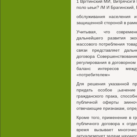
1 Вргтинский МИ, Витрячси'й
поло ьеьи? /М И Брагинский, 
обслуживания населения и
защищенной стороной в рамк
Учитывая, что совреме
дальнейшего развития эк
массового потребления товар
связи представляет дальн
договора Совершенствование
регулирования в договорном 
баланс интересов межд
«потребителем»
Для решения указанной п
придать особое ¡ьачение
гражданского прака, спосо
публичной оферты зиино
отвечающие признакам, опре
Кроме того, применение в 
публичного договора к отд
время вызывает многочи
актуализирует задачи научног