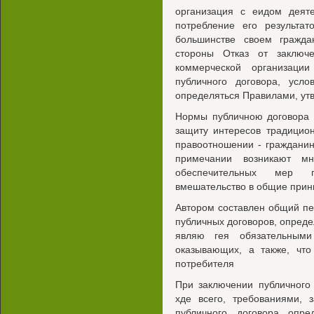
организация с еидом деят
потребление его результат
большинстве своем гражда
стороны Отказ от заключ
коммерческой организаци
публичного договора, усл
определяться Правилами, у
Нормы публичною договора 
защиту интересов традицио
правоотношении - гражданин
примечании возникают м
обеспечительных мер г
вмешательство в общие прин
Автором составлен общий п
публичных договоров, опреде
являю гея обязательным
оказывающих, а также, что
потребителя
При заключении публичного 
хде всего, требованиями,
публичного договора опр