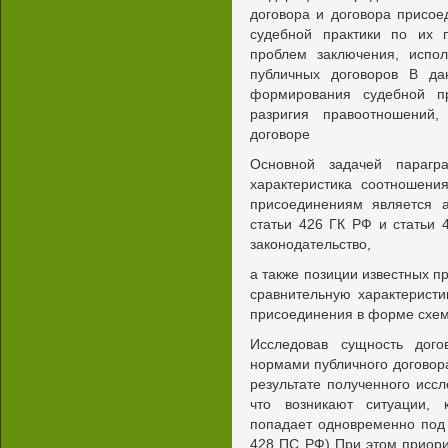
договора и договора присо
судебной практики по их 
проблем заключения, испо
публичных договоров В да
формирования судебной пр
разригия правоотношений
договоре
Основной задачей парагр
характеристика соотношени
присоединениям является 
статьи 426 ГК РФ и статьи
законодательство,
а также позиции известных п
сравнительную характеристи
присоединения в форме схем
Исследовав сущность дог
нормами публичного договор
результате полученного иссл
что возникают ситуации, 
попадает одновременно под 
428 ПС РФ) При этом приори