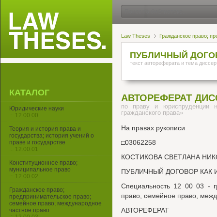
Law Theses
Гражданское право; пр
ПУБЛИЧНЫЙ ДОГОВ
текст автореферата и тема диссер
КАТАЛОГ
АВТОРЕФЕРАТ ДИС
по праву и юриспруденции н
Юридические науки
гражданского права»
::: 12.00.00
На правах рукописи
Теория и история права и
государства; история учений о
□03062258
праве и государстве
::: 12.00.01
КОСТИКОВА СВЕТЛАНА НИК
Конституционное право;
муниципальное право
ПУБЛИЧНЫЙ ДОГОВОР КАК 
::: 12.00.02
Специальность 12 00 03 - 
Гражданское право;
право, семейное право, меж
предпринимательское право;
семейное право; международное
АВТОРЕФЕРАТ
частное право