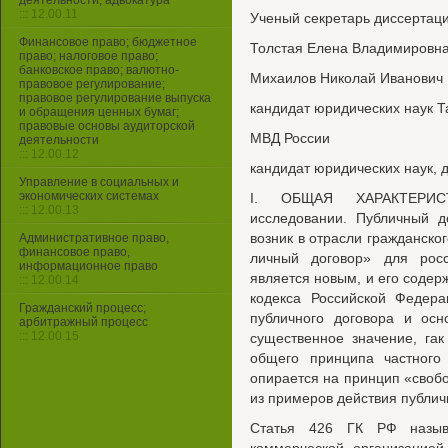
деятельности, адвокатура
::: 12.00.11
Ученый секретарь диссертаци
Финансовое право; бюджетное
Толстая Елена Владимировн
право; налоговое право;
банковское право; валютно-
Михаилов Николай Иванович
правовое регулирование;
правовое регулирование выпуска
кандидат юридических наук Т
и обращения ценных бумаг;
правовые основы аудиторской
МВД России
деятельности
::: 12.00.12
кандидат юридических наук, 
Управление в социальных и
экономических системах
I. ОБЩАЯ ХАРАКТЕРИС
::: 12.00.13
исследовании. Публичный д
возник в отрасли гражданског
Административное право,
финансовое право,
личный договор» для росси
информационное право
является новым, и его содер
::: 12.00.14
кодекса Российской Федер
Гражданский процесс;
публичного договора и ос
арбитражный процесс
::: 12.00.15
существенное значение, га
общего принципа частного
опирается на принцип «свобо
из примеров действия публич
Статья 426 ГК РФ называ