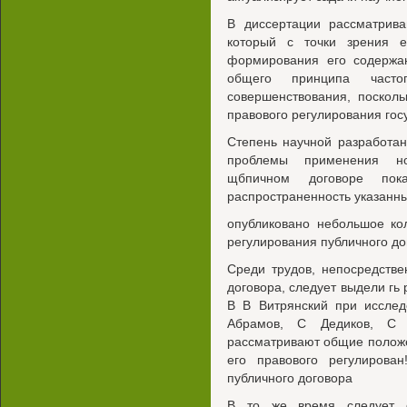
В диссертации рассматрива
который с точки зрения е
формирования его содержан
общего принципа часто
совершенствования, поскол
правового регулирования гос
Степень научной разработа
проблемы применения но
щбпичном договоре пок
распространенность указанн
опубликовано небольшое ко
регулирования публичного до
Среди трудов, непосредств
договора, следует выдели гь 
В В Витрянский при иссле
Абрамов, С Дедиков, С
рассматривают общие положе
его правового регулирова
публичного договора
В то же время следует о