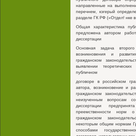
направленные на выполнени
перечнем, кэгерый определ
разделе ГК РФ («Отдел! нке 
Общая характеристика пуб
предложена автором рабо
диссертации
Основная задача второг
возникновения и развити
гражданском законодатель
выявлении теоретически
публичном
договоре в российском гр
автора, возникновение и ра
гражданском законодательс
неизученным вопросам со
диссертации предприня
преемственности норм о
гражданском законодател
некоторым общим нормам Гр
способами государственн