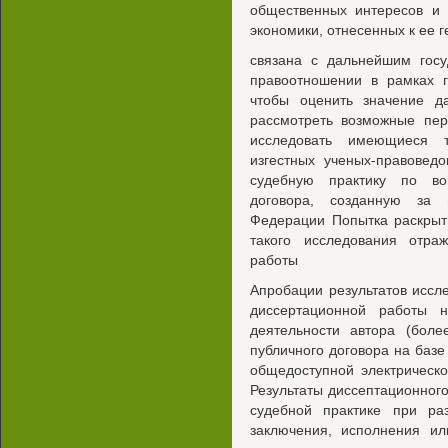
общественных интересов и 
экономики, отнесенных к ее 
связана с дальнейшим госу
правоотношении в рамках г
чтобы оценить значение да
рассмотреть возможные пер
исследовать имеющиеся т
изгестных ученых-правовед
судебную практику по во
договора, созданную за 
Федерации Попытка раскрыт
такого исследования отра
работы
Апробации результатов исс
диссертационной работы 
деятельности автора (бол
публичного договора на базе
общедоступной электрическо
Результаты диссептационног
судебной практике при ра
заключения, исполнения ил