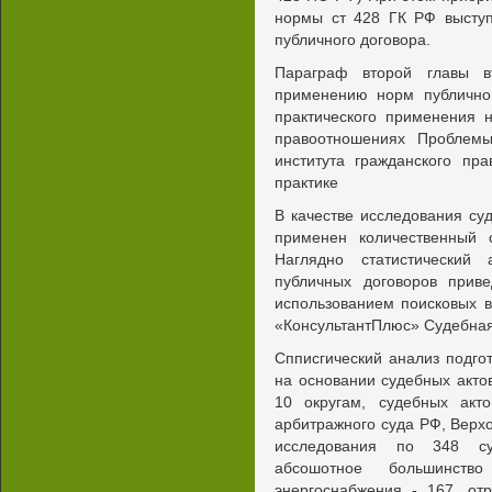
нормы ст 428 ГК РФ выступ
публичного договора.
Параграф второй главы в
применению норм публичног
практического применения 
правоотношениях Проблемы
института гражданского пр
практике
В качестве исследования су
применен количественный 
Наглядно статистический
публичных договоров прив
использованием поисковых 
«КонсультантПлюс» Судебная 
Спписгический анализ подго
на основании судебных акт
10 округам, судебных акт
арбитражного суда РФ, Верх
исследования по 348 су
абсошотное большинств
энергоснабжения - 167, от