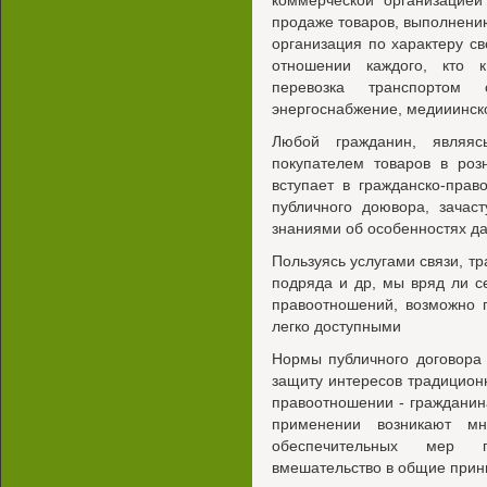
коммерческой организацией
продаже товаров, выполнению
организация по характеру с
отношении каждого, кто к
перевозка транспортом 
энергоснабжение, медииинско
Любой гражданин, являяс
покупателем товаров в роз
вступает в гражданско-пра
публичного доювора, зачас
знаниями об особенностях да
Пользуясь услугами связи, т
подряда и др, мы вряд ли с
правоотношений, возможно 
легко доступными
Нормы публичного договора 
защиту интересов традицион
правоотношении - гражданин
применении возникают м
обеспечительных мер г
вмешательство в общие прин