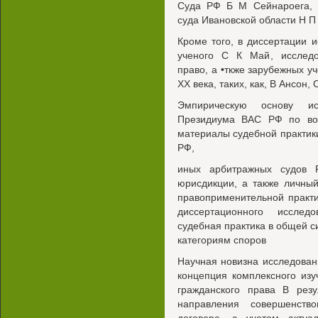
Суда РФ Б М Сейнароега, з
суда Ивановской области Н П 
Кроме того, в диссертации и
ученого С К Май, исследо
право, а •ткже зарубежных у
XX века, таких, как, В Ансон
Эмпирическую основу ис
Президиума ВАС РФ по воп
материалы судебной практик
РФ,
иных арбитражных судов 
юрисдикции, а также личный
правоприменительной практ
диссертационного исслед
судебная практика в общей с
категориям споров
Научная новизна исследовани
концепция комплексного изу
гражданского права В рез
направления совершенств