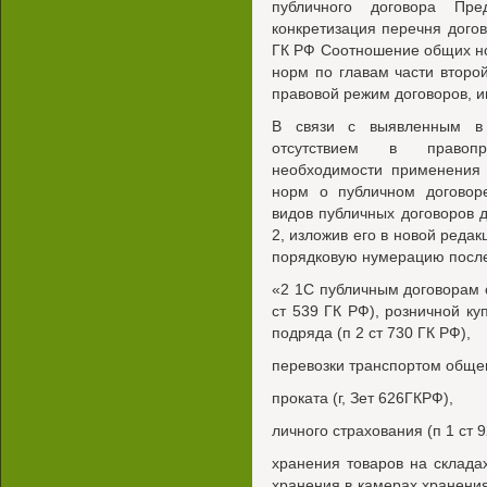
публичного договора Пр
конкретизация перечня дого
ГК РФ Соотношение общих но
норм по главам части второ
правовой режим договоров, 
В связи с выявленным в 
отсутствием в правопр
необходимости применения 
норм о публичном договор
видов публичных договоров д
2, изложив его в новой реда
порядковую нумерацию посл
«2 1С публичным договорам 
ст 539 ГК РФ), розничной ку
подряда (п 2 ст 730 ГК РФ),
перевозки транспортом общего
проката (г, Зет 626ГКРФ),
личного страхования (п 1 ст 
хранения товаров на склада
хранения в камерах хранения