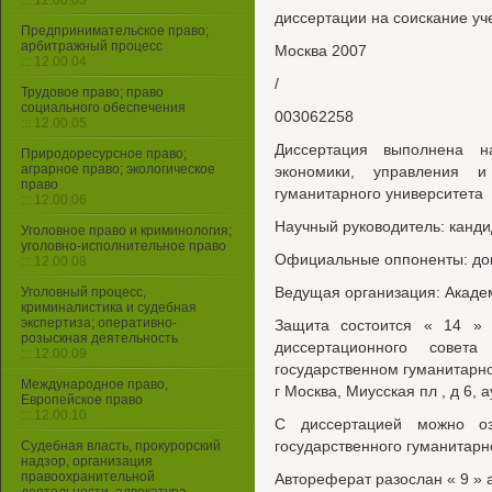
::: 12.00.03
диссертации на соискание уч
Предпринимательское право;
арбитражный процесс
Москва 2007
::: 12.00.04
/
Трудовое право; право
социального обеспечения
003062258
::: 12.00.05
Диссертация выполнена н
Природоресурсное право;
аграрное право; экологическое
экономики, управления и
право
гуманитарного университета
::: 12.00.06
Научный руководитель: канди
Уголовное право и криминология;
уголовно-исполнительное право
Официальные оппоненты: док
::: 12.00.08
Ведущая организация: Акаде
Уголовный процесс,
криминалистика и судебная
экспертиза; оперативно-
Защита состоится « 14 »
розыскная деятельность
диссертационного сове
::: 12.00.09
государственном гуманитарно
Международное право,
г Москва, Миусская пл , д 6, 
Европейское право
::: 12.00.10
С диссертацией можно оз
государственного гуманитарн
Судебная власть, прокурорский
надзор, организация
правоохранительной
Автореферат разослан « 9 » 