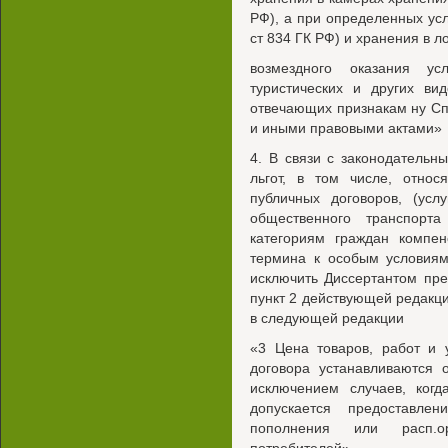
РФ), а при определенных усл
ст 834 ГК РФ) и хранения в л
возмездного оказания усл
туристических и других вид
отвечающих признакам ну Спи
и иными правовыми актами»
4. В связи с законодатель
льгот, в том числе, отно
публичных договоров, (усл
общественного транспорт
категориям граждан компе
термина к особым условиям
исключить Диссертантом пр
пункт 2 действующей редакции
в следующей редакции
«3 Цена товаров, работ и 
договора устанавливаются 
исключением случаев, ког
допускается предоставле
пополнения или расп.о