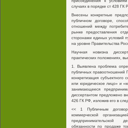
присоединения к условиям
случаях в порядке ст 428 ГК 
Внесены конкретные предло
публичном договоре, спос
отношений между потребит
рынке предоставления отд
сторонами единых условий п
на уровне Правительства Ро
Научная новизна диссер
практических положениях, вы
1. Выявлена проблема опре
публичных правоотношений П
конкретизация субъектного 
или юридическое лицо» и «к
занимающееся предпринима
диссертантом предложено вне
426 ГК РФ, изложив его в сл
<< 1 Публичным договоро
коммерческой организац
предпринимательской д
обязанности по продаже то