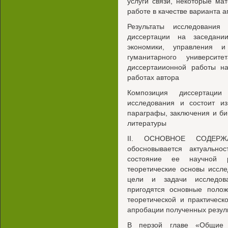
услуги связи, некоторые м
работе в качестве варианта 
Результаты исследовани
диссертации на заседани
экономики, управления и
гуманитарного универси
диссертаиионной работы н
работах автора
Композиция диссертации
исследования и состоит из
параграфы, заключения и би
литературы
II. ОСНОВНОЕ СОДЕРЖ
обосновывается актуально
состояние ее научной ра
теоретические основы иссле
цели и задачи исследова
пригодятся основные поло
теоретической и практическ
апробации полученных резул
В перзой главе «Общие 