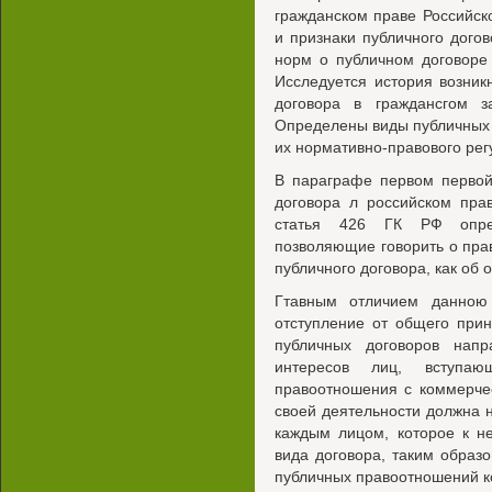
гражданском праве Российс
и признаки публичного дого
норм о публичном договоре
Исследуется история возник
договора в граждансгом з
Определены виды публичных 
их нормативно-правового ре
В параграфе первом первой
договора л российском пра
статья 426 ГК РФ опред
позволяющие говорить о пр
публичного договора, как об 
Гтавным отличием данною 
отступление от общего при
публичных договоров нап
интересов лиц, вступа
правоотношения с коммерчес
своей деятельности должна 
каждым лицом, которое к н
вида договора, таким образ
публичных правоотношений 