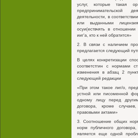
услуг, которые такая о
предпринимательской д
деятельности, в соответств
или выданными лицензия
осуи(ествчять в отношении
ииг'а, кто к ней обратится»
2. В связи с наличием про
предлагается следующий пут
В целях конкретизации спо
соответстгин с нормами с
изменения в абзац 2 пунк
следующей редакции
«При этом такое лиг/о, пр
устной или писоменной фор
одному лицу перед други
договора, кроме случаев
правовыми актами»
3. Соотношение общих нор
норм публичного договора
является еще одной пробл