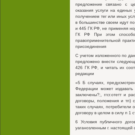
предложение связано с це
оказания услуги на единых 
получением тег или иных ус
в большинстве своем идут по
и 445 ГК РФ, не применяя но
ГК РФ При этом способом
правоприменительной практи
присоединения
С учетом изложенного по да
предложено внести следующи
426 ГК РФ, и читать их соо
редакции
«5 Б случаях, предусмотре
Федерации может издавать 
заключены?;, ггсг.отетт и р
договоры, положения и тп) 
таких случаях, потребители
договору в целом в силу п 1 
6 Условия публичного дого
уаганозленным г. настоящей 