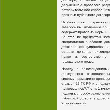
договоре, с учетом акту
дальнейшею правового регу
потребительского спроса нг 
признаки публичного договора
Особенностью современног
казалось бы, изученные общ
содержат правовые нормы - 
не ставшие предметом комп
специалистов в области до
десятилетнее существовани
остается до конца неисслед
праве и, соответственно,
гражданского права
Наряду с рекомендациями
гражданского законодате
систему нормативно-правовы
статью 426 ГК РФ и в подза
правовых нор?.? о публично
подход к способу заключени
публичной оферты в адрес н
а также способ