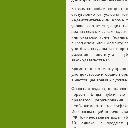
договоров, использованными 
К таким способам автор относ
отступление от условий к
недействительными Кроме т
уровне соответствующих по
реализовывались законодат
или оказания услуг Результ
выг.од о том, что к моменту 
уже были созданы как теорет
развития института пу
законодательстве РФ
Кроме того, к моменту приня
уже действовали общие нор
в настоящее время к публич
Основная задача, поставле
первой «Виды публичные 
правового регулирования
необходимостью классифик
Исчерпывающий перечень вид
РФ Поименованные виды публ
10, однако, в предмет р