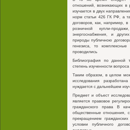
отношений, возникающих в 
изучается в двух направлени
норм статьи 426 ГК РФ, а т
договоров, как, например, 
розничной купли-прод
энергоснабжения, и други
природы публичною договора
генезиса, то комплексные
проводились
Библиография по данной т
степень изученности вопроса
Таким образом, в целом мож
исследования разработан
нуждается с дальнейшем изу
Предмет и объест исследов
является правовое регулиро
гражданского права В кач
общественные отношения, с
прекращением гражданских
условии публичного дого