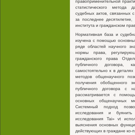
правоприменительной практ
статистического метода 
судебных актов, связанных 
за последнее десятилетие,
института и гражданском пра
Нормативная база и судебн
изучена с помощью основны
ряде областей научного зн
нормы права, регулирующ
гражданского права Отде
публичного договора, 
самостоятельно к в деталях
методов общенаучного по
получения обобщенного з
публичного договора с н
рассматривается с помощ
основных общенаучных ме
Системный подход позво
исследования и буянить
исследования Tai» vt исп
выяснения основных функци
действующих в граждане ко-