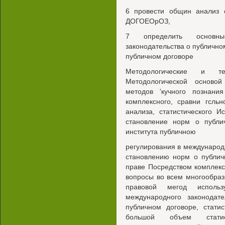
6 провести общин анализ 
ДОГОЕОрОЗ,
7 определить основные
законодательства о публично
публичном договоре
Методологические и те
Методологической основой
методов 'кучного познания
комплексного, сравни гсльно
анализа, статистического И
становление норм о публи
института публичною
регулирования в международ
становлению норм о публич
праве Посредством комплек
вопросы во всем многообраз
правовой мегод исполь
международного законодат
публичном договоре, стати
большой объем стати