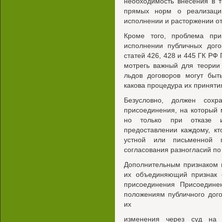
необходимость внесения в т
прямых норм о реализаци
исполнении и расторжении о
Кроме того, проблема пр
исполнении публичных дого
статей 426, 428 и 445 ГК РФ
мотрегь важный для теории 
льдов договоров могут бы
какова процедура их приняти
Безусловно, должен сохр
присоединения, на который
но только при отказе 
предоставлении каждому, кт
устной или письменной 
согласования разногласий по
Дополнительным признаком 
их объединяющий признак 
присоединения Присоедине
положениям публичного дог
их
изменения через суд на 