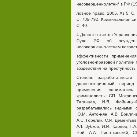
несовершеннолетни* в РФ (199
ловное право, 2005. Xs 5. С.
С. 785-792. Криминальная сит
С. 40.
4 Данные отчетов Управлени
Суде РФ об осужденны
несовершеннолетнем возрасте
эффективности применения
уголовно-правовой политики 
воздействия на преступность
Степень разработанности
дореволюционный период
применения занимались
криминалисты: СП. Мокринск
Таганцев, И.Я, Фойниц
разрабатывались видными с
Ю.М. Анто-нян, A.B. Бриллиа
A.C. Горелик, С.И. Дементьев
АЛ. Зубков, И.И. Карпец, Г.А
Ной, A.A. Пионтковский, С