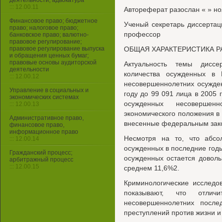
деятельности, адвокатура
::: 12.00.11
Автореферат разослан « » но
Финансовое право; бюджетное
Ученый секретарь диссертац
право; налоговое право;
профессор
банковское право; валютно-
правовое регулирование;
правовое регулирование выпуска
ОБЩАЯ ХАРАКТЕРИСТИКА 
и обращения ценных бумаг;
правовые основы аудиторской
Актуальность темы диссер
деятельности
количества осужденных в 
::: 12.00.12
несовершеннолетних осужде
Управление в социальных и
году до 99 091 лица в 2005 
экономических системах
осужденных несовершен
::: 12.00.13
экономического положения в 
Административное право,
внесенные федеральным зако
финансовое право,
информационное право
Несмотря на то, что абсо
::: 12.00.14
осужденных в последние год
Гражданский процесс;
осужденных остается доволь
арбитражный процесс
::: 12.00.15
среднем 11,6%2.
Криминологические исследо
показывают, что отличи
несовершеннолетних после
преступлений против жизни и