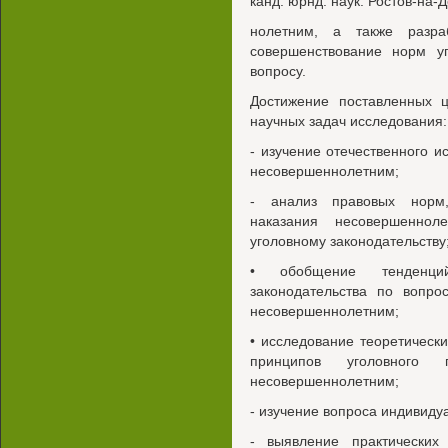
канд. юрнд. наук. Ростов-на-Д
нолетним, а также разра
совершенствование норм уг
вопросу.
Достижение поставленных 
научных задач исследования:
- изучение отечественного и
несовершеннолетним;
- анализ правовых норм
наказания несовершеннол
уголовному законодательству
• обобщение тенденци
законодательства по вопро
несовершеннолетним;
• исследование теоретическ
принципов уголовного 
несовершеннолетним;
- изучение вопроса индивид
- выявление практических