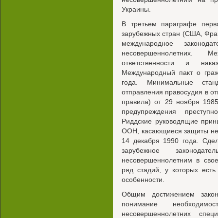
Украины.
В третьем параграфе перво
зарубежных стран (США, Фран
международное законод
несовершеннолетних. М
ответственности и нака
Международный пакт о граж
года. Минимальные ста
отправления правосудия в о
правила) от 29 ноября 198
предупреждения преступн
Риддские руководящие прин
ООН, касающиеся защиты не
14 декабря 1990 года. Сде
зарубежное законодат
несовершеннолетним в свое
ряд стадий, у которых ест
особенности.
Общим достижением закон
понимание необходимо
несовершеннолетних спец