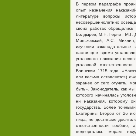
В первом параграфе проана
опыт назначения наказани
литературе вопросы истор
несовершеннолетних освеща
своих работах обращались т
Болдырев, М.Н. Гернет, М.Г. 
Миньковский, A.C. Михлин,
изучении законодательных 
настоящее время установле
уголовного наказания несо
уголовной ответственност
Воинском 1715 года: «Нака
или весьма оставляется) еже
заранее от сего отучить, м
быть». Законодатель, как мы 
которого начиналась уголов
ни наказания, которому о
государства. Более точным
Екатерины Второй от 26 ию
лица, не достигшие десятил
ответственности вообще,
подвергались мерам госу