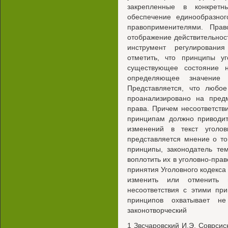
закрепленные в конкрет
обеспечение единообразног
правоприменителями. Пра
отображение действительнос
инструмент регулировани
отметить, что принципы у
существующее состояние 
определяющее значение
Представляется, что любо
проанализировано на предм
права. Причем несоответст
принципам должно приводит
изменений в текст уголо
представляется мнение о т
принципы, законодатель те
воплотить их в уголовно-прав
принятия Уголовного кодекса
изменить или отменить
несоответствия с этими пр
принципов охватывает не
законотворческий
1 Звсчаровский И.Э. Соврсис