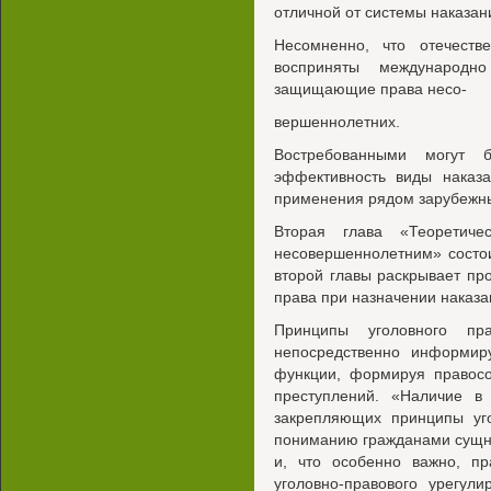
отличной от системы наказа
Несомненно, что отечеств
восприняты международ
защищающие права несо-
вершеннолетних.
Востребованными могут 
эффективность виды наказ
применения рядом зарубежны
Вторая глава «Теоретиче
несовершеннолетним» состо
второй главы раскрывает пр
права при назначении наказ
Принципы уголовного пр
непосредственно информир
функции, формируя правосо
преступлений. «Наличие в 
закрепляющих принципы уго
пониманию гражданами сущно
и, что особенно важно, п
уголовно-правового урегул