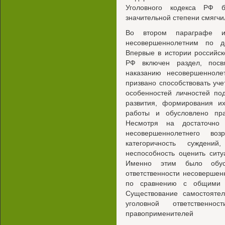
Уголовного кодекса РФ 
значительной степени смягчи
Во втором параграфе из
несовершеннолетним по д
Впервые в истории российск
РФ включен раздел, посв
наказанию несовершенноле
призвано способствовать уче
особенностей личностей под
развития, формирования их
работы и обусловлено пра
Несмотря на достаточно 
несовершеннолетнего во
категоричность суждений,
неспособность оценить ситу
Именно этим было обус
ответственности несоверше
по сравнению с общими п
Существование самостояте
уголовной ответственнос
правоприменителей