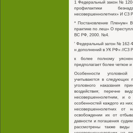
1 Федеральный закон № 120-
профилактики безна
несовершеннолетних» И СЗ РФ
* Постановление Пленум« В
практике по леш» О преступ
ВС РФ, 2000. №4.
' Федеральный затон № 162-Ф
н дополнений в УК РФ» //СЗ Р
к более полному уяснен
предполагает более четкое и
Особенности уголовной о
учитываются в следующих п
уголовного наказания при
воздействия; перечне вид
несовершеннолетним, и о
особенностей каждого из них
несовершеннолетних от 
освобождении их от отбыв
давности и погашения судим
рассмотрены также виды 
несовершеннолетним на пр