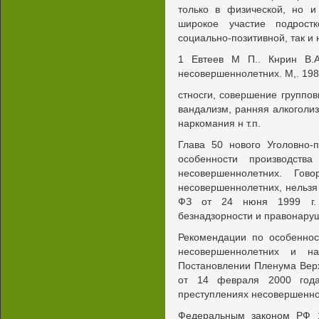
только в физической, но и
широкое участие подрост
социально-позитивной, так и н
1 Евтеев М П.. Кнрин В.А.
несовершеннолетних. М,. 198
стносги, совершение группов
вандализм, ранняя алкоголиз
наркомания н т.п.
Глава 50 нового Уголовно-
особенности производст
несовершеннолетних. Гов
несовершеннолетних, нельзя
ФЗ от 24 нюня 1999 г. 
безнадзорности и правонару
Рекомендации по особеннос
несовершеннолетних и на
Постановлении Пленума Вер
от 14 февраля 2000 год
преступлениях несовершенно
Федеральным законом РФ 1