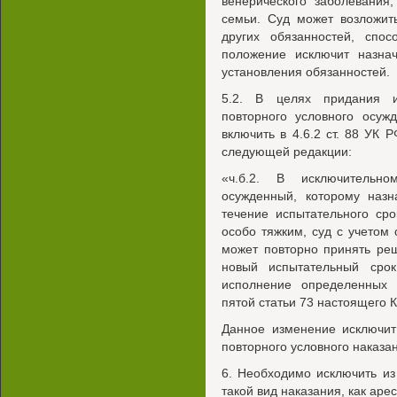
венерического заболевания
семьи. Суд может возложит
других обязанностей, спо
положение исключит назна
установления обязанностей.
5.2. В целях придания и
повторного условного осуж
включить в 4.6.2 ст. 88 УК 
следующей редакции:
«ч.б.2. В исключительно
осужденный, которому назн
течение испытательного ср
особо тяжким, суд с учетом 
может повторно принять ре
новый испытательный сро
исполнение определенных 
пятой статьи 73 настоящего 
Данное изменение исключит
повторного условного наказа
6. Необходимо исключить и
такой вид наказания, как арес