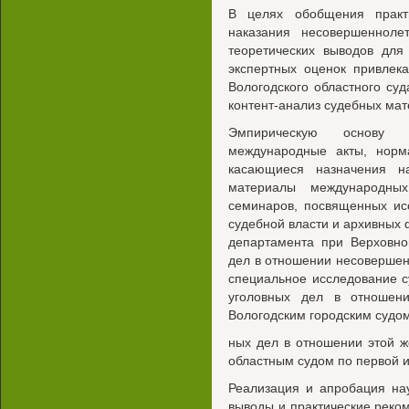
В целях обобщения практи
наказания несовершенноле
теоретических выводов для
экспертных оценок привлек
Вологодского областного суд
контент-анализ судебных мат
Эмпирическую основу и
международные акты, норма
касающиеся назначения на
материалы международных
семинаров, посвященных ис
судебной власти и архивных 
департамента при Верховн
дел в отношении несовершен
специальное исследование с
уголовных дел в отношени
Вологодским городским судом
ных дел в отношении этой ж
областным судом по первой и
Реализация и апробация на
выводы и практические реко