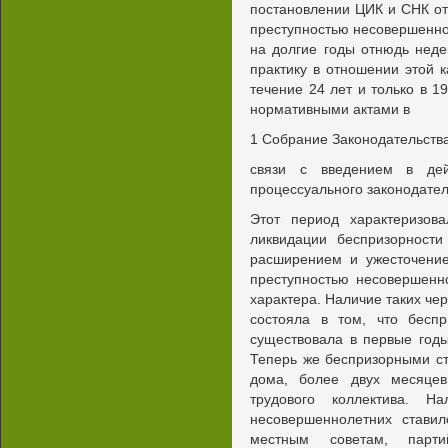
постановлении ЦИК и СНК от
преступностью несовершенно
на долгие годы отнюдь нед
практику в отношении этой 
течение 24 лет и только в 1
нормативными актами в
1 Собрание Законодательства
связи с введением в дей
процессуального законодател
Этот период характеризов
ликвидации беспризорности
расширением и ужесточение
преступностью несовершенн
характера. Наличие таких че
состояла в том, что бесп
существовала в первые годы
Теперь же беспризорными ста
дома, более двух месяцев
трудового коллектива. Н
несовершеннолетних ставил
местным советам, парти