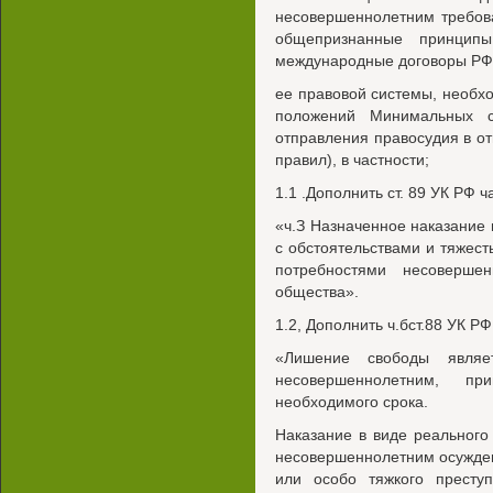
несовершеннолетним требова
общепризнанные принцип
международные договоры РФ 
ее правовой системы, необх
положений Минимальных с
отправления правосудия в о
правил), в частности;
1.1 .Дополнить ст. 89 УК РФ
«ч.З Назначенное наказание 
с обстоятельствами и тяжес
потребностями несоверше
общества».
1.2, Дополнить ч.бст.88 УК 
«Лишение свободы являе
несовершеннолетним, п
необходимого срока.
Наказание в виде реальног
несовершеннолетним осужден
или особо тяжкого престу