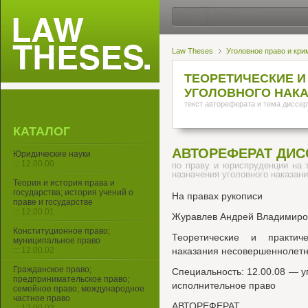
Law Theses
Уголовное право и кри
ТЕОРЕТИЧЕСКИЕ И
УГОЛОВНОГО НАК
текст автореферата и тема диссер
КАТАЛОГ
АВТОРЕФЕРАТ ДИС
Юридические науки
::: 12.00.00
по праву и юриспруденции на 
назначения уголовного наказан
Теория и история права и
государства; история учений о
На правах рукописи
праве и государстве
::: 12.00.01
Журавлев Андрей Владимиро
Конституционное право;
Теоретические и практич
муниципальное право
::: 12.00.02
наказания несовершеннолет
Гражданское право;
Специальность: 12.00.08 — у
предпринимательское право;
исполнительное право
семейное право; международное
частное право
АВТОРЕФЕРАТ