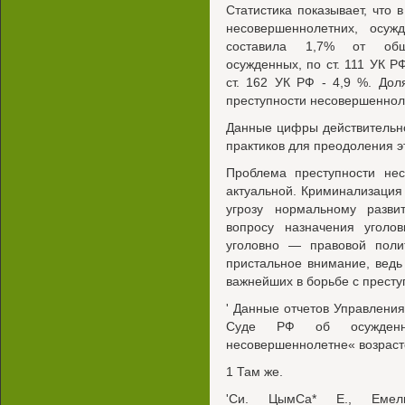
Статистика показывает, что 
несовершеннолетних, осуж
составила 1,7% от обще
осужденных, по ст. 111 УК 
ст. 162 УК РФ - 4,9 %. Дол
преступности несовершенноле
Данные цифры действительно
практиков для преодоления э
Проблема преступности нес
актуальной. Криминализация
угрозу нормальному разви
вопросу назначения уголо
уголовно — правовой поли
пристальное внимание, ведь
важнейших в борьбе с прест
' Данные отчетов Управлени
Суде РФ об осужденны
несовершеннолетне« возрасте
1 Там же.
'Си. ЦымСа* Е., Емель