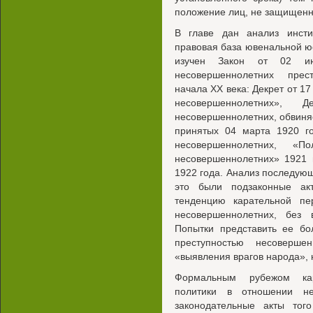
положение лиц, не защищенн
В главе дан анализ инсти
правовая база ювенальной юс
изучен Закон от 02 и
несовершеннолетних прес
начала XX века: Декрет от 1
несовершеннолетних
несовершеннолетних, обвиня
принятых 04 марта 1920 го
несовершеннолетних, «
несовершеннолетних» 1921
1922 года. Анализ последую
это были подзаконные акт
тенденцию карательной пе
несовершеннолетних, без 
Попытки представить ее бо
преступностью несоверше
«выявления врагов народа», 
Формальным рубежом кар
политики в отношении не
законодательные акты тог