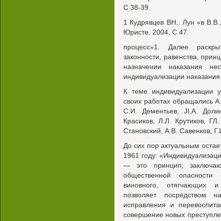
С 38-39.
1 Кудрявцев ВН.. Лун «в В.В.
Юристе. 2004. С 47.
процесс»1. Далее раскр
законности, равенства, прин
назначении наказания не
индивидуализации наказания
К теме индивидуализации у
своих работах обращались A.B
С.И. Дементьев, JI.A. Доли
Красиков, Л.Л. Крутиков, ГЛ.
Становский, A.B. Савенков, Г.
До сих пор актуальным остае
1961 году: «Индивидуализаци
— это принцип, заключаю
общественной опасности 
виновного, отягчающих и
позволяет посредством н
исправления и перевоспита
совершение новых преступле