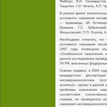
Рейборт, В.И. Селиверстов
Тащилин, Г.И. Чечель, А.П. Ч
В разное время значительны
уголовного наказания несо
— правоведы; ЗА, Астемиро
Ермаков, Г.С. Забрянски
Минысовский, П.П. Осипов, A
Необходимо отметить, что 
уголовного наказания нес
1997 года посвящена кац
«Особенности назначения н
данное исследование проведе
УК РФ, внесенных федеральны
Совсем недавно, в 2004 год
кандидатская диссертаци
несовершеннолетним (уго
аспекты)», однако в данной 
проблемы назначения нак
соответствия отечествен
нормам, не проводилось из
наказания несовершеннолетн