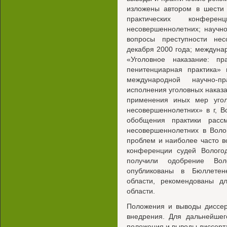
изложены автором в шести 
практических конфере
несовершеннолетних; научн
вопросы преступности нес
декабря 2000 года; междуна
«Уголовное наказание: пр
пенитенциарная практика» 
международной научно-п
исполнения уголовных наказа
применения иных мер угол
несовершеннолетних» в г, В
обобщения практики расс
несовершеннолетних в Воло
проблем и наиболее часто 
конференции судей Вологод
получили одобрение Вол
опубликованы в Бюллетен
области, рекомендованы дл
области.
Положения и выводы диссер
внедрения. Для дальнейше
положения и выводы диссерт