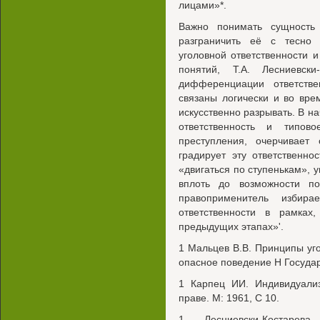
лицами»*.
Важно понимать сущность
разграничить её с тесно
уголовной ответственности 
понятий, Т.А. Лесниевски
дифференциации ответстве
связаны логически и во вре
искусственно разрывать. В н
ответственность и типо
преступления, очерчивает
градирует эту ответственно
«двигаться по ступенькам», 
вплоть до возможности по
правоприменитель избира
ответственности в рамках
предыдущих этапах»'.
1 Мальцев В.В. Принципы уг
опасное поведение Н Государ
1 Карпец ИИ. Индивидуализ
праве. М: 1961, С 10.
1 Лесниевски-Костарев