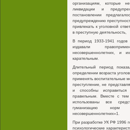
организациям, которые н
ликвидации и предупре
постановлении предлагал
предупреждению преступнос
привлекать к уголовной отве
в преступную деятельность,
В период 1933-1941 годов 
издавали правоприм
несовершеннолетних, и и
карательным.
Длительный период показ
определении возраста уголов
применять воспитательные м
преступление, не представ
и способны исправиться 
правильным. Вместе с тем
использованы все сред
гуманизацию норм о
несовершеннолетних»1.
При разработке УК РФ 1996 
психологические характерис