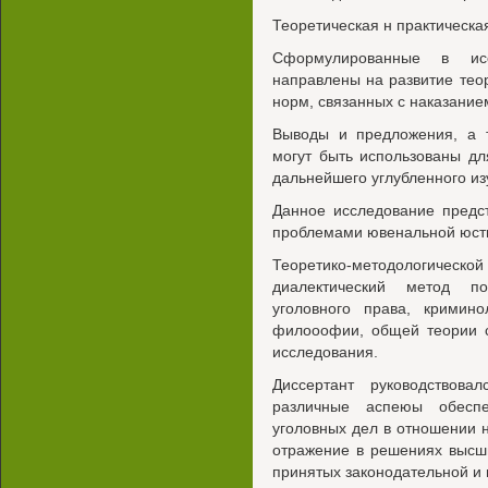
Теоретическая н практическа
Сформулированные в ис
направлены на развитие тео
норм, связанных с наказани
Выводы и предложения, а 
могут быть использованы дл
дальнейшего углубленного из
Данное исследование предс
проблемами ювенальной юсти
Теоретико-методологичес
диалектический метод п
уголовного права, кримино
филооофии, общей теории 
исследования.
Диссертант руководствов
различные аспеюы обеспе
уголовных дел в отношении 
отражение в решениях высши
принятых законодательной и 