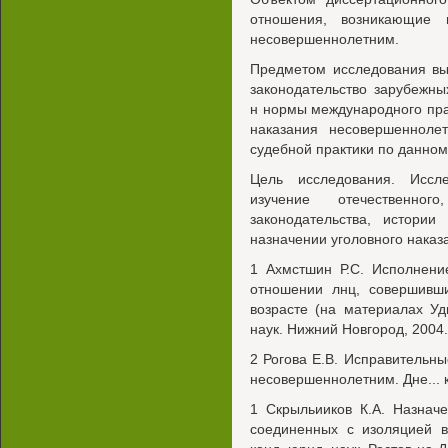
отношения, возникающие 
несовершеннолетним.
Предметом исследования выс
законодательство зарубежн
н нормы международного пра
наказания несовершенноле
судебной практики по данном
Цель исследования. Иссл
изучение отечественно
законодательства, истории
назначении уголовного наказ
1 Ахмстшин Р.С. Исполнени
отношении лнц, совершивш
возрасте (на материалах Удм
наук. Нижний Новгород, 2004.
2 Рогова Е.В. Исправительн
несовершеннолетним. Дне... к
1 Скрыльииков К.А. Назнач
соединенных с изоляцией в