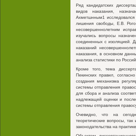
Ряд кандидатских диссерт
видов наказания, назнач
Ахметшнным1 исследовался 
лишения свободы, Е.В. Рог
несовершеннолетним исправ
изучались вопросы назначе
соединенных с изоляцией. 
наказаний несовершеннолет
наказания, в основном данны
анализа статистики по Росси
Кроме того, тема диссерт
Пекинских правил, согласн
создания механизма регуля
системы отправления право
для сбора и анализа соотв
надлежащей оценки и посл
системы отправления правос
Очевидно, что на сегод
теоретические вопросы, так
законодательства на практике
Объектом диссертационног