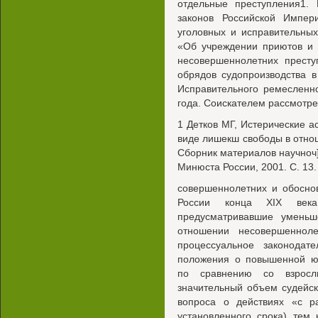
отдельные преступления1.
законов Российской Импер
уголовных и исправительных
«Об учреждении приютов и 
несовершеннолетних прест
обрядов судопроизводства 
Исправительного ремесленн
года. Соискателем рассмотре
1 Детков МГ, Истерические а
виде лишекш свободы в отно
Сборник материалов научноч
Минюста России, 2001. С. 13.
совершеннолетних и обоснов
России конца XIX века
предусматривавшие уменьш
отношении несовершенноле
процессуальное законодат
положения о повышенной ю
по сравнению со взрос
значительный объем судейс
вопроса о действиях «с р
установленного срока) тем