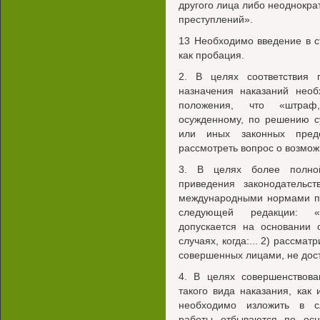
другого лица либо неоднокра
преступлений».
13 Необходимо введение в ст
как пробация.
2. В целях соответствия 
назначения наказаний необ
положения, что «штраф,
осужденному, по решению с
или иных законных предс
рассмотреть вопрос о возмож
3. В целях более полно
приведения законодательс
международными нормами п.2
следующей редакции: «З
допускается на основании 
случаях, когда:... 2) рассма
совершенных лицами, не дос
4. В целях совершенствова
такого вида наказания, как
необходимо изложить в с
работы отбываются по осн