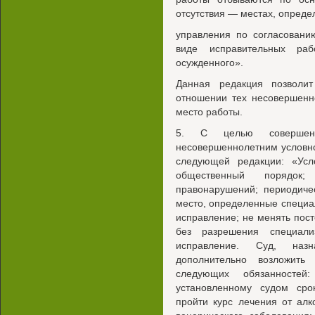
отсутствия — местах, опреде
управления по согласовани
виде исправительных ра
осужденного».
Данная редакция позволи
отношении тех несовершенн
место работы.
5. С целью совершенс
несовершеннолетним условног
следующей редакции: «Усл
общественный порядок;
правонарушений; периодиче
место, определенные специ
исправление; не менять пост
без разрешения специали
исправление. Суд, наз
дополнительно возложить
следующих обязанностей
установленному судом сро
пройти курс лечения от алк