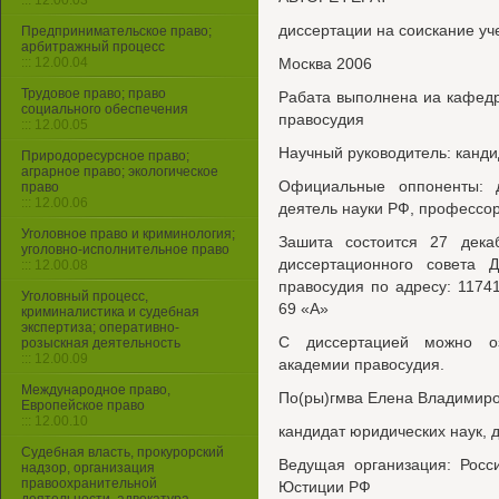
::: 12.00.03
диссертации на соискание уч
Предпринимательское право;
арбитражный процесс
::: 12.00.04
Москва 2006
Трудовое право; право
Рабата выполнена иа кафедр
социального обеспечения
правосудия
::: 12.00.05
Научный руководитель: канди
Природоресурсное право;
аграрное право; экологическое
Официальные оппоненты: д
право
::: 12.00.06
деятель науки РФ, профессо
Уголовное право и криминология;
Зашита состоится 27 дека
уголовно-исполнительное право
диссертационного совета 
::: 12.00.08
правосудия по адресу: 11741
Уголовный процесс,
69 «А»
криминалистика и судебная
экспертиза; оперативно-
С диссертацией можно оз
розыскная деятельность
::: 12.00.09
академии правосудия.
Международное право,
По(ры)гмва Елена Владимир
Европейское право
::: 12.00.10
кандидат юридических наук, 
Судебная власть, прокурорский
Ведущая организация: Росс
надзор, организация
правоохранительной
Юстиции РФ