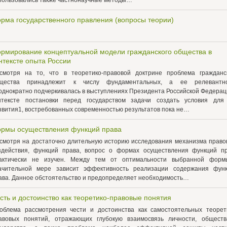
пользовались также частнонаучные методы…
рма государственного правления (вопросы теории)
рмирование концептуальной модели гражданского общества в
нтексте опыта России
смотря на то, что в теоретико-правовой доктрине проблема гражданс
щества принадлежит к числу фундаментальных, а ее релевантно
однократно подчеркивалась в выступлениях Президента Российской Федерац
нтексте постановки перед государством задачи создать условия для
звития1, востребованных современностью результатов пока не…
рмы осуществления функций права
смотря на достаточно длительную историю исследования механизма право
здействия, функций права, вопрос о формах осуществления функций п
актически не изучен. Между тем от оптимальности выбранной фор
ачительной мере зависит эффективность реализации содержания фун
ава. Данное обстоятельство и предопределяет необходимость…
сть и достоинство как теоретико-правовые понятия
облема рассмотрения чести и достоинства как самостоятельных теорет
авовых понятий, отражающих глубокую взаимосвязь личности, общест