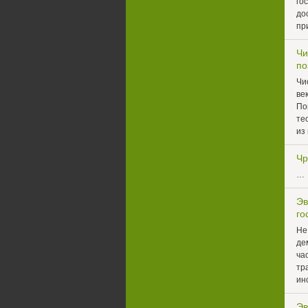
го
до
пр
Чи
по
Чи
ве
По
те
из
Чр
…
Эв
го
Не
де
ча
тр
ин
Эв