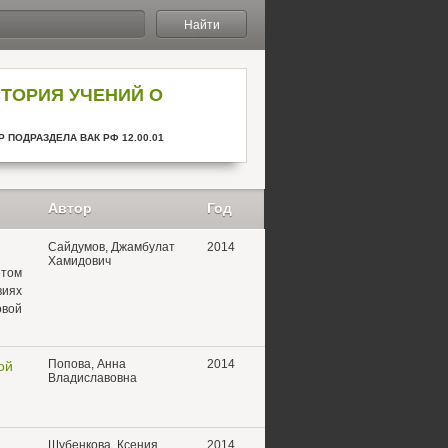
Найти
СТОРИЯ УЧЕНИЙ О
 ПОДРАЗДЕЛА ВАК РФ 12.00.01
Автор
Год
Сайдумов, Джамбулат
2014
Хамидович
етом
виях
вой
Попова, Анна
2014
ой
Владиславовна
Шубенкова, Ксения
2014