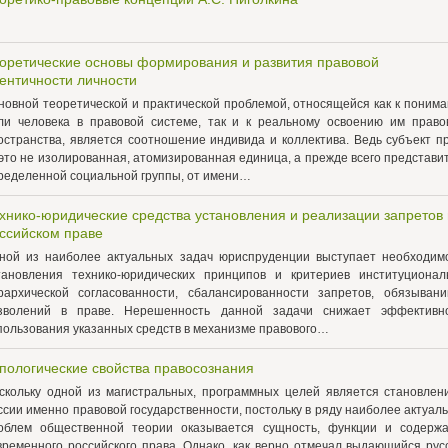
оретические основы формирования и развития правовой
ентичности личности
новной теоретической и практической проблемой, относящейся как к поним
ли человека в правовой системе, так и к реальному освоению им право
остранства, является соотношение индивида и коллектива. Ведь субъект п
это не изолированная, атомизированная единица, а прежде всего представи
ределенной социальной группы, от имени…
хнико-юридические средства установления и реализации запретов 
ссийском праве
ной из наиболее актуальных задач юриспруденции выступает необходим
тановления технико-юридических принципов и критериев институционал
рархической согласованности, сбалансированности запретов, обязыван
зволений в праве. Нерешенность данной задачи снижает эффективн
пользования указанных средств в механизме правового…
пологические свойства правосознания
скольку одной из магистральных, программных целей является становлен
ссии именно правовой государственности, постольку в ряду наиболее актуал
облем общественной теории оказывается сущность, функции и содерж
временного российского права. Однако, как верно отмечал выдающийся рус