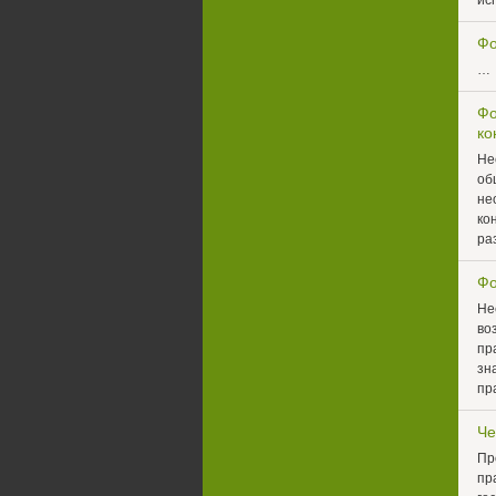
ис
Фо
…
Фо
ко
Не
об
не
ко
ра
Фо
Не
во
пр
зн
пр
Че
Пр
пр