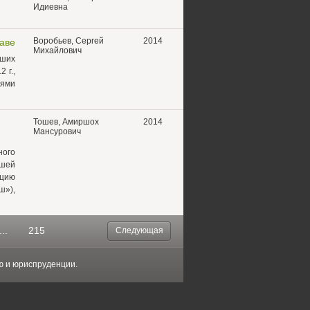
Идиевна
Воробьев, Сергей
2014
аве
Михайлович
вших
 г.,
иями
Тошев, Амиршох
2014
Мансурович
ного
ашей
ацию
ш»),
...
215
Следующая
ю и юриспруденции.