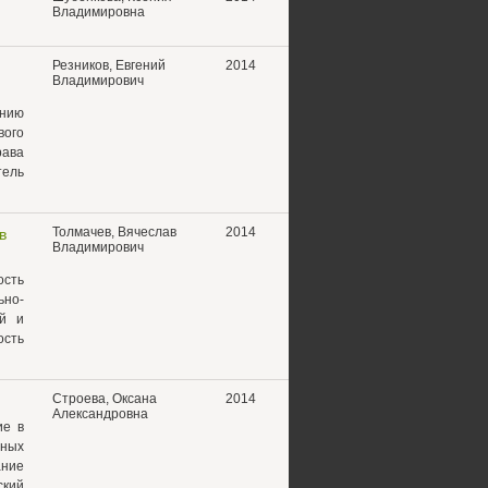
Владимировна
Резников, Евгений
2014
Владимирович
анию
вого
рава
тель
Толмачев, Вячеслав
2014
в
Владимирович
ость
ьно-
ий и
ость
Строева, Оксана
2014
Александровна
ие в
ьных
ание
ский