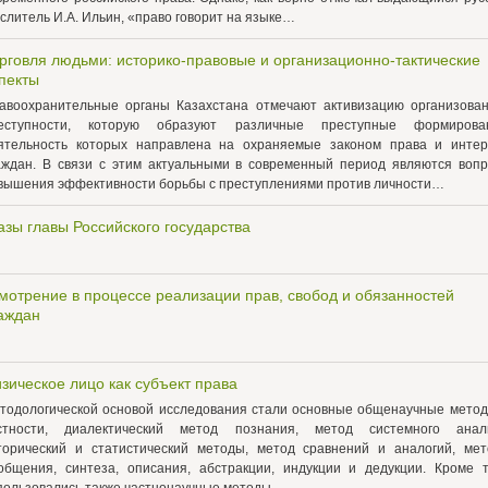
слитель И.А. Ильин, «право говорит на языке…
рговля людьми: историко-правовые и организационно-тактические
пекты
авоохранительные органы Казахстана отмечают активизацию организова
еступности, которую образуют различные преступные формирован
ятельность которых направлена на охраняемые законом права и инте
аждан. В связи с этим актуальными в современный период являются воп
вышения эффективности борьбы с преступлениями против личности…
азы главы Российского государства
мотрение в процессе реализации прав, свобод и обязанностей
аждан
зическое лицо как субъект права
тодологической основой исследования стали основные общенаучные метод
стности, диалектический метод познания, метод системного анал
торический и статистический методы, метод сравнений и аналогий, ме
общения, синтеза, описания, абстракции, индукции и дедукции. Кроме т