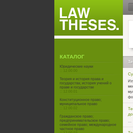
КАТАЛОГ
Те
Юридические науки
::: 12.00.00
Су
Теория и история права и
Из
государства; история учений о
ме
праве и государстве
::: 12.00.01
му
фо
Конституционное право;
муниципальное право
::: 12.00.02
Те
до
Гражданское право;
предпринимательское право;
…
семейное право; международное
частное право
Те