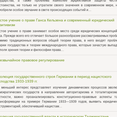
сударства, а также проблема наиболее эффективной защиты чест
стоинства, не только не утратили своего значения в современном мире, 
иобрели особое звучание в свете происходящих событий и…
стое учение о праве Ганса Кельзена и современный юридический
зитивизм
стое учение о праве занимает особое место среди юридических концепци
ка. Прежде всего его отличает большое разнообразие рассматриваемых проб
мимо традиционных вопросов общей теории права, в него входят проб
ории государства и теории международного права, которые зачастую выпа
 поля зрения теории и философии права…
езвычайное правовое регулирование
олюция государственного строя Германии в период нацистского
сподства 1933-1939 гг.
 меньший интерес представляет изучение динамических процессов эвол
мократических государств в направлении авторитаризма и тоталитаризм
стности, важно проанализировать конституционно-правовые аспекты т
ансформации на примере Германии 1933—1939 годов, выявить юридиче
струментарий, обеспечивший нацистам…
олюция государственной власти в историческом Таджикистане