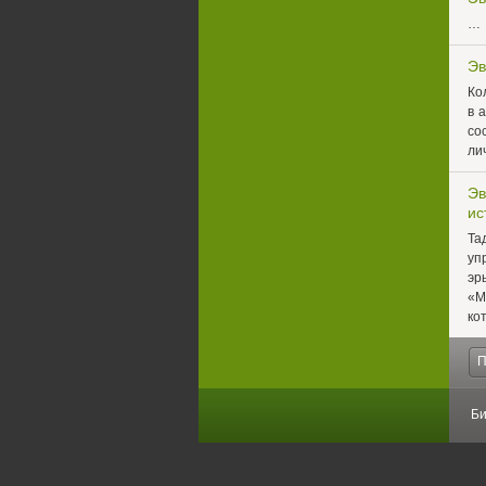
…
Эв
Ко
в 
со
ли
Эв
ис
Та
уп
эр
«М
ко
П
Би