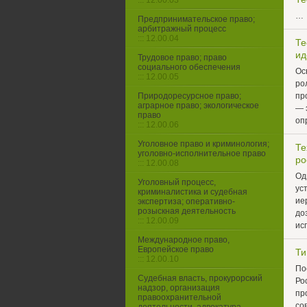
::: 12.00.03
…
Предпринимательское право;
арбитражный процесс
::: 12.00.04
Те
ид
Трудовое право; право
социального обеспечения
Ос
::: 12.00.05
ро
Природоресурсное право;
пр
аграрное право; экологическое
— 
право
оп
::: 12.00.06
Уголовное право и криминология;
Те
уголовно-исполнительное право
ро
::: 12.00.08
Од
Уголовный процесс,
ус
криминалистика и судебная
ие
экспертиза; оперативно-
розыскная деятельность
до
::: 12.00.09
ис
Международное право,
Европейское право
Ти
::: 12.00.10
По
Судебная власть, прокурорский
Ро
надзор, организация
пр
правоохранительной
со