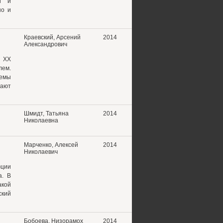
и и
но и
Краевский, Арсений
2014
Александрович
й XX
лем.
лемы
дают
Шмидт, Татьяна
2014
Николаевна
Марченко, Алексей
2014
Николаевич
юции
а. В
акой
ский
Бобоева, Низорамох
2014