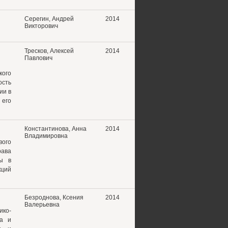
Серегин, Андрей
2014
Викторович
Тресков, Алексей
2014
Павлович
кого
сть
ии в
 его
Константинова, Анна
2014
Владимировна
вого
рава
мы в
кций
Безроднова, Ксения
2014
Валерьевна
ико-
ва и