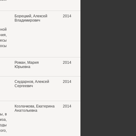
Борецкий, Алексей
2014
Владимирович
нной
ия,
ресы
росы
Роман, Мария
2014
Юрьевна
Скударнов, Алексей
2014
Сергеевич
Козлачкова, Екатерина
2014
Анатольевна
ы, в
иза,
тоды
ого,