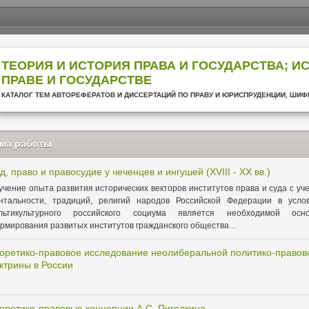
ТЕОРИЯ И ИСТОРИЯ ПРАВА И ГОСУДАРСТВА; И
ПРАВЕ И ГОСУДАРСТВЕ
КАТАЛОГ ТЕМ АВТОРЕФЕРАТОВ И ДИССЕРТАЦИЙ ПО ПРАВУ И ЮРИСПРУДЕНЦИИ, ШИФР
ма работы
д, право и правосудие у чеченцев и ингушей (XVIII - XX вв.)
учение опыта развития исторических векторов институтов права и суда с уч
нтальности, традиций, религий народов Российской Федерации в усло
льтикультурного российского социума является необходимой осно
рмирования развитых институтов гражданского общества…
оретико-правовое исследование неолиберальной политико-правов
ктрины в России
оретико-правовые концепции А.С. Пиголкина