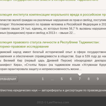
олюция института компенсации морального вреда в российском пр
личество жалоб граждан на различные нарушения их прав и свобод, поступи
аппарат Уполномоченного по правам человека в Российской Федерации в 2012
ставило свыше 24 тыс. единиц, из которых более 56,7 % вызваны нарушен
чных (гражданских) прав и свобод; в 2013 г. - свыше 22…
олюция правового статуса личности в Республике Таджикистан:
торико-правовое исследование
джикский народ имеет богатый исторический опыт в сфере государствен
равления и обеспечения справедливости в обществе. Еще в 539 году до н
ы Великий Кир (первый царь Древней Персии) обнародовал деклар
анифест Кира», «Столпы Кира» (на таджикском языке «Устувонаи Куру
торая гарантировала защиту и неприкосновенность жизни…
1
...
5
6
7
8
9
редыдущая
блиотека юридических наук — авторефераты и диссертации по правоведени
2015 © LawTheses.com