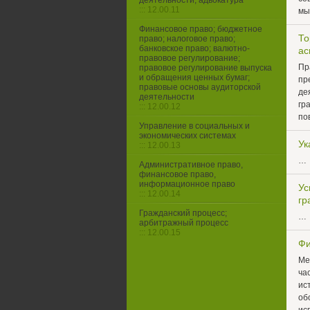
деятельности, адвокатура
::: 12.00.11
мы
Финансовое право; бюджетное
То
право; налоговое право;
банковское право; валютно-
ас
правовое регулирование;
Пр
правовое регулирование выпуска
и обращения ценных бумаг;
пр
правовые основы аудиторской
де
деятельности
гр
::: 12.00.12
по
Управление в социальных и
экономических системах
Ук
::: 12.00.13
…
Административное право,
финансовое право,
информационное право
Ус
::: 12.00.14
гр
Гражданский процесс;
…
арбитражный процесс
::: 12.00.15
Фи
Ме
ча
ис
об