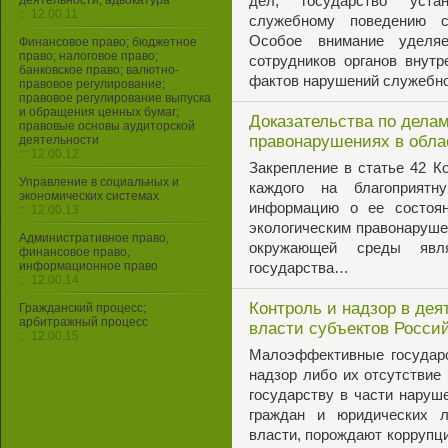
деятельности, адвокатура
дел, государство уста
::: 12.00.11
служебному поведению с
Особое внимание уделяе
Финансовое право; бюджетное
право; налоговое право;
сотрудников органов внут
банковское право; валютно-
фактов нарушений служебно
правовое регулирование;
правовое регулирование выпуска
и обращения ценных бумаг;
Доказательства по дела
правовые основы аудиторской
правонарушениях в обл
деятельности
::: 12.00.12
Закрепление в статье 42 К
Управление в социальных и
каждого на благоприятн
экономических системах
информацию о ее состоян
::: 12.00.13
экологическим правонарушен
Административное право,
окружающей среды явл
финансовое право,
информационное право
государства…
::: 12.00.14
Контроль и надзор в дея
Гражданский процесс;
арбитражный процесс
власти субъектов Росси
::: 12.00.15
Малоэффективные государс
надзор либо их отсутствие
государству в части наруш
граждан и юридических л
власти, порождают коррупци