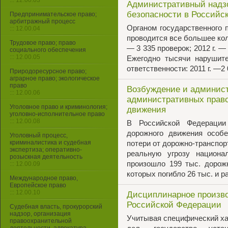
::: 12.00.03
Административный надз
безопасности в Российс
Предпринимательское право;
арбитражный процесс
Органом государственного
::: 12.00.04
проводится все большее кол
Трудовое право; право
— 3 335 проверок; 2012 г. — 
социального обеспечения
::: 12.00.05
Ежегодно тысячи нарушите
ответственности: 2011 г. —2 
Природоресурсное право;
аграрное право; экологическое
право
Возбуждение и админист
::: 12.00.06
административных право
Уголовное право и криминология;
движения
уголовно-исполнительное право
::: 12.00.08
В Российской Федерации
дорожного движения особе
Уголовный процесс,
криминалистика и судебная
потери от дорожно-транспор
экспертиза; оперативно-
реальную угрозу национал
розыскная деятельность
произошло 199 тыс. дорож
::: 12.00.09
которых погибло 26 тыс. и 
Международное право,
Европейское право
::: 12.00.10
Дисциплинарное произво
Российской Федерации
Судебная власть, прокурорский
надзор, организация
Учитывая специфический ха
правоохранительной