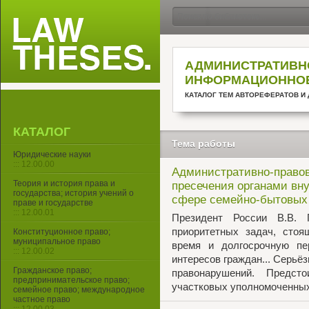
АДМИНИСТРАТИВНО
ИНФОРМАЦИОННОЕ
КАТАЛОГ ТЕМ АВТОРЕФЕРАТОВ И 
КАТАЛОГ
Тема работы
Юридические науки
::: 12.00.00
Административно-правов
Теория и история права и
пресечения органами вн
государства; история учений о
сфере семейно-бытовых
праве и государстве
::: 12.00.01
Президент России В.В. 
приоритетных задач, сто
Конституционное право;
муниципальное право
время и долгосрочную пер
::: 12.00.02
интересов граждан... Серьё
Гражданское право;
правонарушений. Предст
предпринимательское право;
участковых уполномоченны
семейное право; международное
частное право