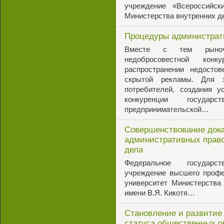
учреждение «Всероссийски
Министерства внутренних 
Процедуры администрати
Вместе с тем рыноч
недобросовестной кон
распространении недостов
скрытой рекламы. Для 
потребителей, создания у
конкуренции государ
предпринимательской…
Совершенствование дока
административных право
дела
Федеральное государст
учреждение высшего профе
университет Министерства
имени В.Я. Кикотя…
Становление и развитие
статуса общественных о